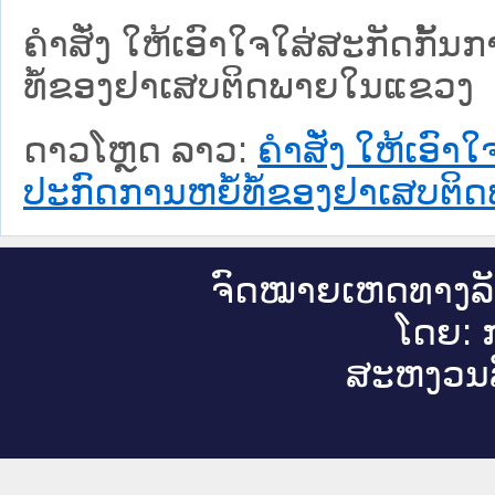
ຄຳສັ່ງ ໃຫ້ເອົາໃຈໃສ່ສະກັດກັ້
ທໍ້ຂອງຢາເສບຕິດພາຍໃນແຂວງ
ດາວໂຫຼດ ລາວ:
ຄຳສັ່ງ ໃຫ້ເອົາ
ປະກົດການຫຍໍ້ທໍ້ຂອງຢາເສບຕ
ຈົດ​ໝາຍ​ເຫດ​ທາງ​ລ
ໂດຍ: ກ
ສະ​ຫງວນ​ລ