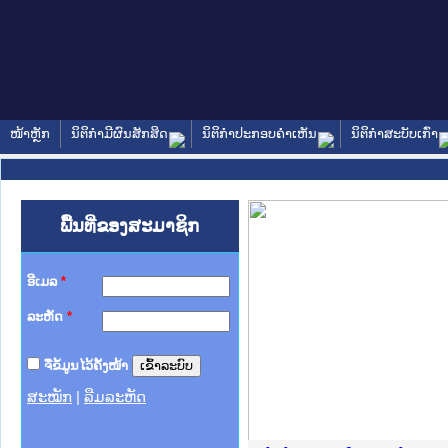
ໜ້າຫຼັກ
ນິຕິກໍາມີຜົນສັກສິດ
ນິຕິກໍາປະກອບຄໍາເຫັນ
ນິຕິກໍາສະບັບເກົ່າ
ພື້ນທີ່ຂອງສະມາຊິກ
ອີເມລ
*
ລະຫັດ
*
ຈື່ຂໍ້ມູນໄວ້ຄັ້ງໜ້າ
ສະໝັກ
|
ລືມລະຫັດ