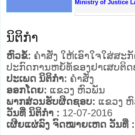
ງລັດຖະການໃຫ້ຜູ້ປະສານງານ
້ງປະຕິບັດວຽກງານຈົດໝາຍເຫດ
ງານຈົດໝາຍເຫດທາງລັດຖະການ
ງານຈົດໝາຍເຫດທາງລັດຖະການ
ລະ ເວັບໄຊຈົດໝາຍເຫດທາງ
ລະ ເວັບໄຊຈົດໝາຍເຫດທາງ
ຍເຫດທາງລັດຖະການ ໃຫ້ຜູ້
ຍເຫດທາງລັດຖະການ ໃຫ້ຜູ້
Ministry of Justice 
ຄານສັນຕິບານປະຊາຊົນ
າຄານຕຳຫຼວດປະຊາຊົນ
ຊາຊົນ ພາກເໜືອ
ຊາຊົນ ພາກກາງ
ພາກເໜືອ
າກກາງ
ຖະການ
າກໃຕ້
ນິຕິກໍາ
ຫົວຂໍ້:
ຄຳສັ່ງ ໃຫ້ເອົາໃຈໃສ່ສະ
ປະກົດການຫຍໍ້ທໍ້ຂອງຢາເສບຕ
ປະເພດ ນິຕິກໍາ:
ຄໍາສັ່ງ
ອອກໂດຍ:
ແຂວງ ຫົວພັນ
ພາກສ່ວນຮັບຜິດຊອບ:
ແຂວງ ຫົ
ວັນທີ່ ນິຕິກໍາ :
12-07-2016
ເຜີຍແຜ່ລົງ ຈົດໝາຍເຫດ ວັນທີ່ :