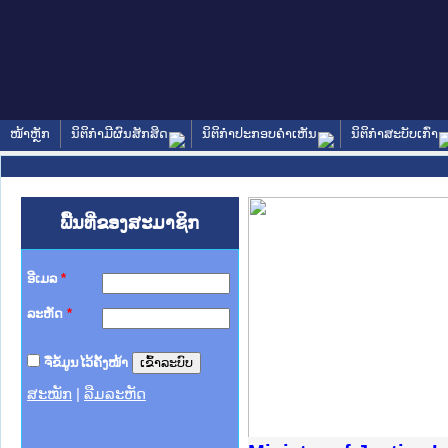
ໜ້າຫຼັກ
ນິຕິກໍາມີຜົນສັກສິດ
ນິຕິກໍາປະກອບຄໍາເຫັນ
ນິຕິກໍາສະບັບເກົ່າ
ພື້ນທີ່ຂອງສະມາຊິກ
ອີເມລ
*
ລະຫັດ
*
ຈື່ຂໍ້ມູນໄວ້ຄັ້ງໜ້າ
ສະໝັກ
|
ລືມລະຫັດ