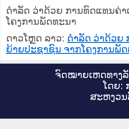
ດຳລັດ ວ່າດ້ວຍ ການທົດແທນຄ່
ໂຄງການພັດທະນາ
ດາວໂຫຼດ ລາວ:
ດຳລັດ ວ່າດ້ວ
ຍ້າຍປະຊາຊົນ ຈາກໂຄງການພັ
ຈົດ​ໝາຍ​ເຫດ​ທາງ​ລ
ໂດຍ: ກ
ສະ​ຫງວນ​ລ