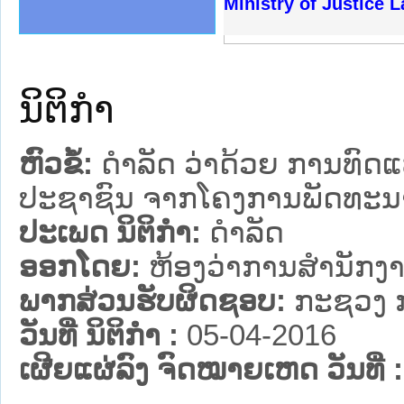
ງລັດຖະການໃຫ້ຜູ້ປະສານງານ
້ງປະຕິບັດວຽກງານຈົດໝາຍເຫດ
ງານຈົດໝາຍເຫດທາງລັດຖະການ
ງານຈົດໝາຍເຫດທາງລັດຖະການ
ລະ ເວັບໄຊຈົດໝາຍເຫດທາງ
ລະ ເວັບໄຊຈົດໝາຍເຫດທາງ
ຍເຫດທາງລັດຖະການ ໃຫ້ຜູ້
ຍເຫດທາງລັດຖະການ ໃຫ້ຜູ້
Ministry of Justice 
ຄານສັນຕິບານປະຊາຊົນ
າຄານຕຳຫຼວດປະຊາຊົນ
ຊາຊົນ ພາກເໜືອ
ຊາຊົນ ພາກກາງ
ພາກເໜືອ
າກກາງ
ຖະການ
າກໃຕ້
ນິຕິກໍາ
ຫົວຂໍ້:
ດຳລັດ ວ່າດ້ວຍ ການທົດ
ປະຊາຊົນ ຈາກໂຄງການພັດທະນ
ປະເພດ ນິຕິກໍາ:
ດໍາລັດ
ອອກໂດຍ:
ຫ້ອງວ່າການສຳນັກງາ
ພາກສ່ວນຮັບຜິດຊອບ:
ກະຊວງ ກ
ວັນທີ່ ນິຕິກໍາ :
05-04-2016
ເຜີຍແຜ່ລົງ ຈົດໝາຍເຫດ ວັນທີ່ :