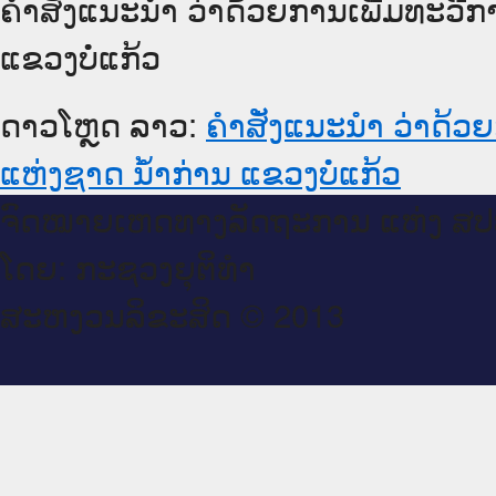
ຄຳສັ່ງແນະນຳ ວ່າດ້ວຍການເພີ່ມທະວີກ
ແຂວງບໍ່ແກ້ວ
ດາວໂຫຼດ ລາວ:
ຄຳສັ່ງແນະນຳ ວ່າດ້ວ
ແຫ່ງຊາດ ນ້ຳກ່ານ ແຂວງບໍ່ແກ້ວ
ຈົດ​ໝາຍ​ເຫດ​ທາງ​ລັດ​ຖະ​ການ ແຫ່ງ ສ​
ໂດຍ: ກະ​ຊວງຍຸ​ຕິ​ທຳ
ສະ​ຫງວນ​ລິ​ຂະ​ສິດ © 2013