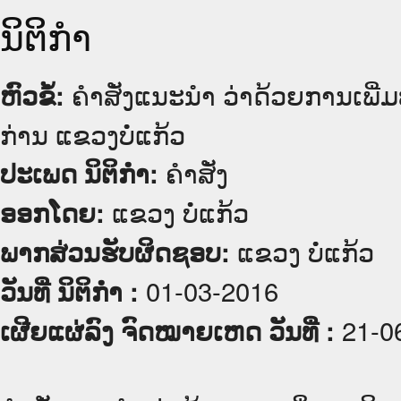
ນິຕິກໍາ
ຄຳສັ່ງແນະນຳ ວ່າດ້ວຍການເພີ່
ຫົວຂໍ້:
ກ່ານ ແຂວງບໍ່ແກ້ວ
ຄໍາສັ່ງ
ປະເພດ ນິຕິກໍາ:
ແຂວງ ບໍ່ແກ້ວ
ອອກໂດຍ:
ແຂວງ ບໍ່ແກ້ວ
ພາກສ່ວນຮັບຜິດຊອບ:
01-03-2016
ວັນທີ່ ນິຕິກໍາ :
21-0
ເຜີຍແຜ່ລົງ ຈົດໝາຍເຫດ ວັນທີ່ :