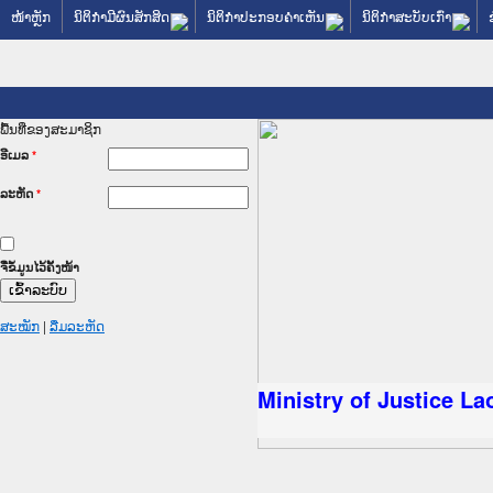
ໜ້າຫຼັກ
ນິຕິກໍາມີຜົນສັກສິດ
ນິຕິກໍາປະກອບຄໍາເຫັນ
ນິຕິກໍາສະບັບເກົ່າ
ພື້ນທີ່ຂອງສະມາຊິກ
ອີເມລ
*
ລະຫັດ
*
ຈື່ຂໍ້ມູນໄວ້ຄັ້ງໜ້າ
ສະໝັກ
|
ລືມລະຫັດ
ລັດຖະການໃຫ້ຜູ້ປະສານງານ
ປະຕິບັດວຽກງານຈົດໝາຍເຫດ
ນຈົດໝາຍເຫດທາງລັດຖະການ
ນຈົດໝາຍເຫດທາງລັດຖະການ
 ເວັບໄຊຈົດໝາຍເຫດທາງ
 ເວັບໄຊຈົດໝາຍເຫດທາງ
ຫດທາງລັດຖະການ ໃຫ້ຜູ້
ຫດທາງລັດຖະການ ໃຫ້ຜູ້
Ministry of Justice L
ນສັນຕິບານປະຊາຊົນ
ານຕຳຫຼວດປະຊາຊົນ
າຊົນ ພາກເໜືອ
າຊົນ ພາກກາງ
ກເໜືອ
ກກາງ
ການ
ກໃຕ້