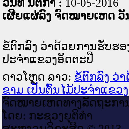
ວັນທີ່ ນິຕິກໍາ :
10-05-2016
ເຜີຍແຜ່ລົງ ຈົດໝາຍເຫດ ວັນທ
ຂໍ້ຕົກລົງ ວ່າດ້ວຍການຮັບຮອ
ປະຈຳແຂວງອັດຕະປື
ດາວໂຫຼດ ລາວ:
ຂໍ້ຕົກລົງ 
ຂາມ ເປັນຕົ້ນໄມ້ປະຈຳແຂວງ
ຈົດ​ໝາຍ​ເຫດ​ທາງ​ລັດ​ຖະ​ກາ
ໂດຍ: ກະ​ຊວງຍຸ​ຕິ​ທຳ
ສະ​ຫງວນ​ລິ​ຂະ​ສິດ © 2013