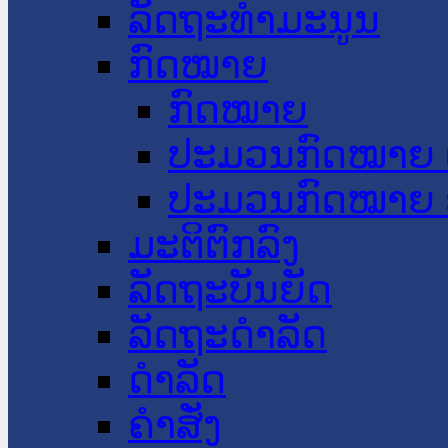
ລັດຖະທໍາມະນູນ
ກົດໝາຍ
ກົດໝາຍ
ປະມວນກົດໝາຍ 
ປະມວນກົດໝາຍ 
ມະຕິຕົກລົງ
ລັດຖະບັນຍັດ
ລັດຖະດໍາລັດ
ດໍາລັດ
ຄໍາສັ່ງ