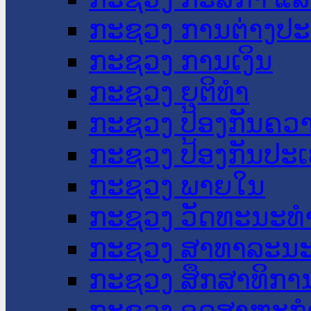
ກະຊວງ ການຕ່າງປ
ກະຊວງ ການເງິນ
ກະຊວງ ຍຸຕິທໍາ
ກະຊວງ ປ້ອງກັນຄວ
ກະຊວງ ປ້ອງກັນປະ
ກະຊວງ ພາຍໃນ
ກະຊວງ ວັດທະນະທຳ
ກະຊວງ ສາທາລະນະ
ກະຊວງ ສຶກສາທິການ
ກະຊວງ ອຸດສາຫະກຳ