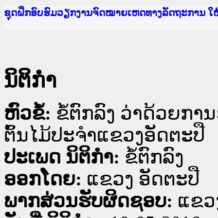
Ministry of Justice Lao PDR
ເຜີຍແຜ່ວັບໄຊຈົດໝາຍເຫດທາງລັດຖະການ ແລະ ແອັບກ
ກະຊວງຍຸຕິທຳ
ຊຸດຝຶກອົບຮົມວຽກງານຈົດໝາຍເຫດທາງລັດຖະການ ໃ
ກອງປະຊຸມທົບທວນຄືນການຈັດຕັ້ງປະຕິບັດວຽກງານຈ
ຝຶກອົບຮົມ ຜູ່ປະສານງານວຽກງານຈົດໝາຍເຫດທາງລັ
ຝຶກອົບຮົມ ຜູ່ປະສານງານວຽກງານຈົດໝາຍເຫດທາງລັດ
ເຜີຍແຜ່ແອັບກົດໝາຍລາວ ແລະ ເວັບໄຊຈົດໝາຍເຫດທ
ເຜີຍແຜ່ແອັບກົດໝາຍລາວ ແລະ ເວັບໄຊຈົດໝາຍເຫດທາ
ຍົກລະດັບວຽກງານຈົດໝາຍເຫດທາງລັດຖະການໃຫ້ຜູ້
ຊຸດຝຶກອົບຮົມວຽກງານຈົດໝາຍເຫດທາງລັດຖະການ ໃ
ນິຕິກໍາ
ຫົວຂໍ້:
ຂໍ້ຕົກລົງ ວ່າດ້ວຍກ
ຕົ້ນໄມ້ປະຈຳແຂວງອັດຕະປື
ປະເພດ ນິຕິກໍາ:
ຂໍ້ຕົກລົງ
ອອກໂດຍ:
ແຂວງ ອັດຕະປື
ພາກສ່ວນຮັບຜິດຊອບ:
ແຂວງ