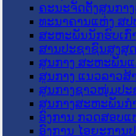
ຄະນະຈັດຕັ້ງສູນກາງ
ທະນາຄານແຫ່ງ ສປ
ສະຫະພັນນັກຮົບເກົ
ສານປະຊາຊົນສູງສຸ
ສູນກາງ ສະຫະພັນແ
ສູນກາງ ແນວລາວສ້
ສູນກາງຊາວໜຸ່ມປະ
ສູນກາງສະຫະພັນກ
ອົງການ ກວດສອບແຫ
ອົງການ ໄອຍະການປ