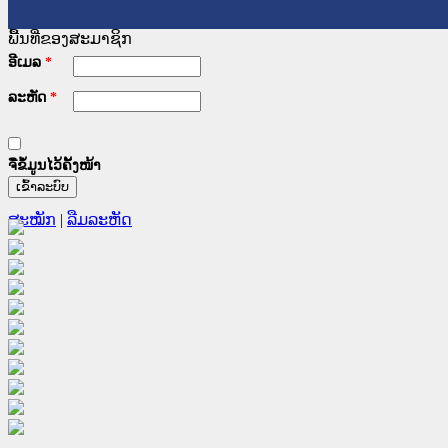
ພື້ນທີ່ຂອງສະມາຊິກ
ອີເມລ
*
ລະຫັດ
*
ຈື່ຂໍ້ມູນໄວ້ຄັ້ງໜ້າ
ສະໝັກ
|
ລືມລະຫັດ