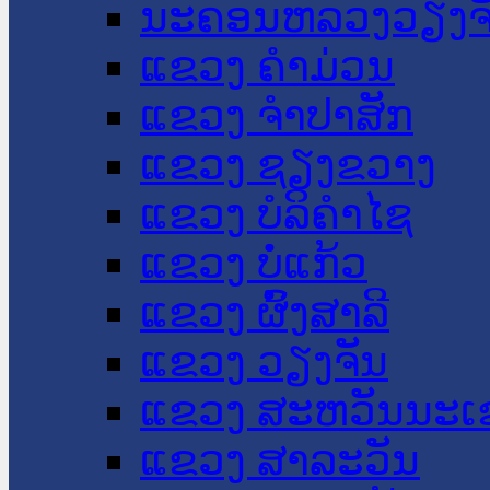
ນະ​ຄອນ​ຫລວງວຽງຈ
ແຂວງ ຄໍາມ່ວນ
ແຂວງ ຈໍາປາສັກ
ແຂວງ ຊຽງຂວາງ
ແຂວງ ບໍລິຄໍາໄຊ
ແຂວງ ບໍ່ແກ້ວ
ແຂວງ ຜົ້ງສາລີ
ແຂວງ ວຽງຈັນ
ແຂວງ ສະຫວັນນະເ
ແຂວງ ສາລະວັນ