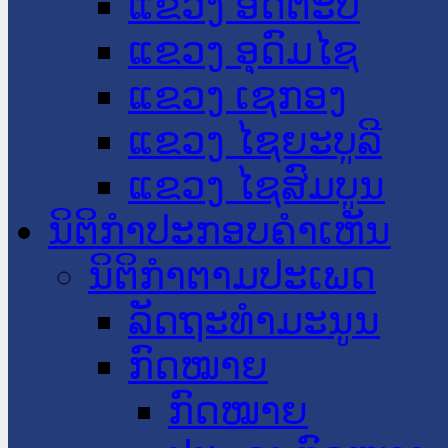
ແຂວງ ອັດຕະປື
ແຂວງ ອຸດົມໄຊ
ແຂວງ ເຊກອງ
ແຂວງ ໄຊຍະບູລີ
ແຂວງ ໄຊສົມບູນ
ນິຕິກໍາປະກອບຄໍາເຫັນ
ນິຕິກໍາຕາມປະເພດ
ລັດຖະທໍາມະນູນ
ກົດໝາຍ
ກົດໝາຍ