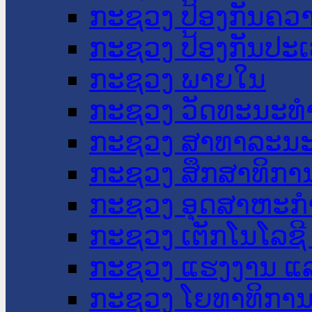
ກະຊວງ ປ້ອງກັນຄວ
ກະຊວງ ປ້ອງກັນປະ
ກະຊວງ ພາຍໃນ
ກະຊວງ ວັດທະນະທຳ
ກະຊວງ ສາທາລະນະ
ກະຊວງ ສຶກສາທິການ
ກະຊວງ ອຸດສາຫະກຳ
ກະຊວງ ເຕັກໂນໂລຊີ
ກະຊວງ ແຮງງານ ແລ
ກະຊວງ ໂຍທາທິການ 