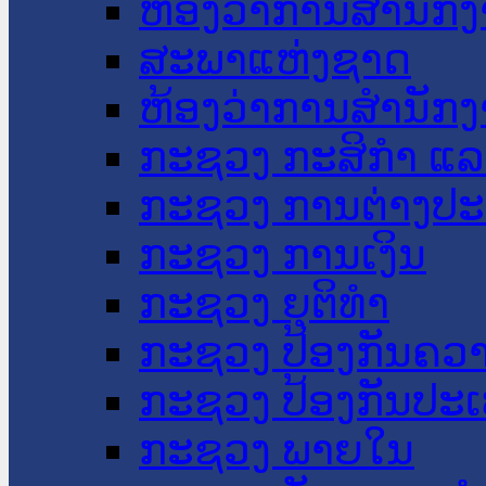
ຫ້ອງວ່າການສໍານັ
ສະພາແຫ່ງຊາດ
ຫ້ອງວ່າການສຳນັກງ
ກະຊວງ ກະສິກຳ ແລະ
ກະຊວງ ການຕ່າງປ
ກະຊວງ ການເງິນ
ກະຊວງ ຍຸຕິທໍາ
ກະຊວງ ປ້ອງກັນຄວ
ກະຊວງ ປ້ອງກັນປະ
ກະຊວງ ພາຍໃນ