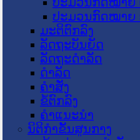
ປະມວນກົດໝາຍ 
ປະມວນກົດໝາຍ 
ມະຕິຕົກລົງ
ລັດຖະບັນຍັດ
ລັດຖະດໍາລັດ
ດໍາລັດ
ຄໍາສັ່ງ
ຂໍ້ຕົກລົງ
ຄໍາແນະນໍາ
ນິຕິກຳຂັ້ນສູນກາງ