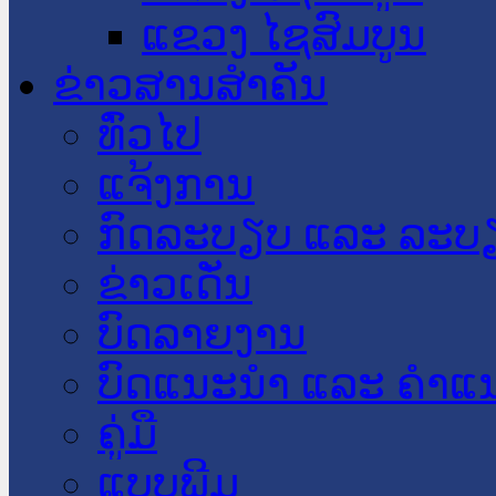
ແຂວງ ໄຊສົມບູນ
ຂ່າວສານສໍາຄັນ
​ທົ່ວ​ໄປ
ແຈ້ງການ
ກົດລະບຽບ ແລະ ລະບ
ຂ່າວເດັ່ນ
ບົດລາຍງານ
ບົດແນະນໍາ ແລະ ຄໍາແ
ຄູ່ມື
ແບບພີມ