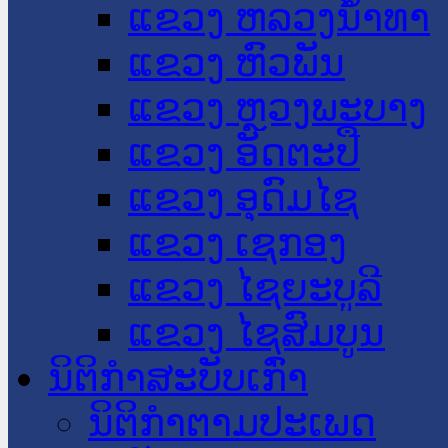
ແຂວງ ຫລວງນໍ້າທາ
ແຂວງ ຫົວພັນ
ແຂວງ ຫຼວງພະບາງ
ແຂວງ ອັດຕະປື
ແຂວງ ອຸດົມໄຊ
ແຂວງ ເຊກອງ
ແຂວງ ໄຊຍະບູລີ
ແຂວງ ໄຊສົມບູນ
ນິຕິກໍາສະບັບເກົ່າ
ນິຕິກຳຕາມປະເພດ