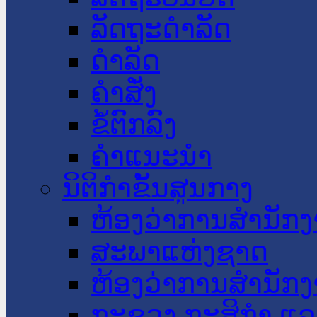
ລັດຖະດໍາລັດ
ດໍາລັດ
ຄໍາສັ່ງ
ຂໍ້ຕົກລົງ
ຄໍາແນະນໍາ
ນິຕິກໍາຂັ້ນສູນກາງ
ຫ້ອງວ່າການສໍານັ
ສະພາແຫ່ງຊາດ
ຫ້ອງວ່າການສຳນັກງ
ກະຊວງ ກະສິກຳ ແລະ