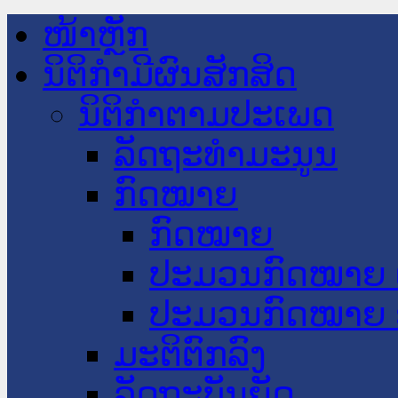
ໜ້າຫຼັກ
ນິຕິກໍາມີຜົນສັກສິດ
ນິຕິກໍາຕາມປະເພດ
ລັດຖະທໍາມະນູນ
ກົດໝາຍ
ກົດໝາຍ
ປະມວນກົດໝາຍ 
ປະມວນກົດໝາຍ 
ມະຕິຕົກລົງ
ລັດຖະບັນຍັດ