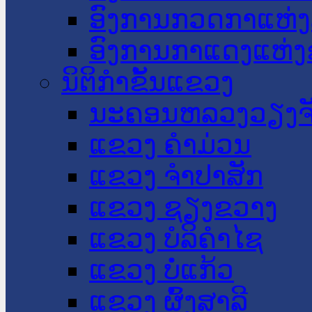
ອົງການກວດກາແຫ່ງ
ອົງການກາແດງແຫ່
ນິຕິກໍາຂັ້ນແຂວງ
ນະ​ຄອນ​ຫລວງວຽງຈ
ແຂວງ ຄໍາມ່ວນ
ແຂວງ ຈໍາປາສັກ
ແຂວງ ຊຽງຂວາງ
ແຂວງ ບໍລິຄໍາໄຊ
ແຂວງ ບໍ່ແກ້ວ
ແຂວງ ຜົ້ງສາລີ