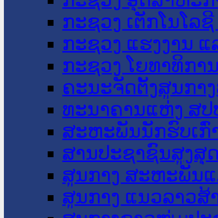
ກະຊວງ ເຕັກໂນໂລຊີ
ກະຊວງ ແຮງງານ ແລ
ກະຊວງ ໂຍທາທິການ 
ຄະນະຈັດຕັ້ງສູນກາງ
ທະນາຄານແຫ່ງ ສປ
ສະຫະພັນນັກຮົບເກົ
ສານປະຊາຊົນສູງສຸ
ສູນກາງ ສະຫະພັນແ
ສູນກາງ ແນວລາວສ້