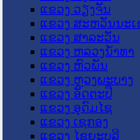
ແຂວງ ວຽງຈັນ
ແຂວງ ສະຫວັນນະເ
ແຂວງ ສາລະວັນ
ແຂວງ ຫລວງນໍ້າທາ
ແຂວງ ຫົວພັນ
ແຂວງ ຫຼວງພະບາງ
ແຂວງ ອັດຕະປື
ແຂວງ ອຸດົມໄຊ
ແຂວງ ເຊກອງ
ແຂວງ ໄຊຍະບູລີ