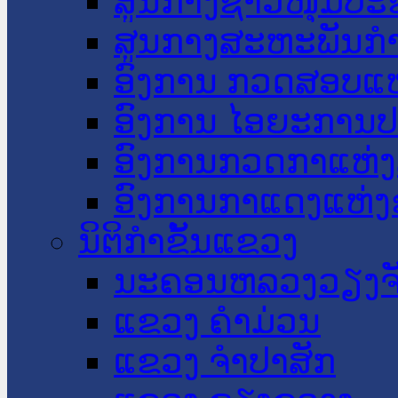
ສູນກາງຊາວໜຸ່ມປະ
ສູນກາງສະຫະພັນກ
ອົງການ ກວດສອບແຫ
ອົງການ ໄອຍະການປ
ອົງການກວດກາແຫ່ງ
ອົງການກາແດງແຫ່
ນິຕິກໍາຂັ້ນແຂວງ
ນະ​ຄອນ​ຫລວງວຽງຈ
ແຂວງ ຄໍາມ່ວນ
ແຂວງ ຈໍາປາສັກ