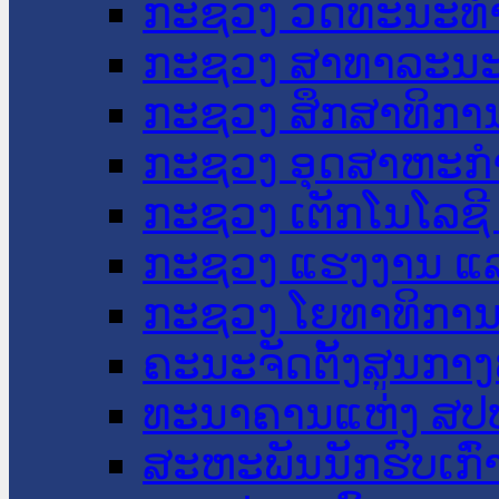
ກະຊວງ ວັດທະນະທຳ
ກະຊວງ ສາທາລະນະ
ກະຊວງ ສຶກສາທິການ
ກະຊວງ ອຸດສາຫະກຳ
ກະຊວງ ເຕັກໂນໂລຊີ
ກະຊວງ ແຮງງານ ແລ
ກະຊວງ ໂຍທາທິການ 
ຄະນະຈັດຕັ້ງສູນກາງ
ທະນາຄານແຫ່ງ ສປ
ສະຫະພັນນັກຮົບເກົ