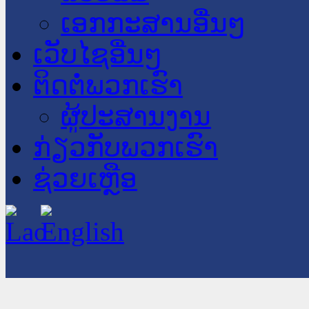
ເອກກະສານອື່ນໆ
ເວັບໄຊອື່ນໆ
ຕິດຕໍ່ພວກເຮົາ
ຜູ້ປະສານງານ
ກ່ຽວກັບພວກເຮົາ
ຊ່ວຍເຫຼືອ