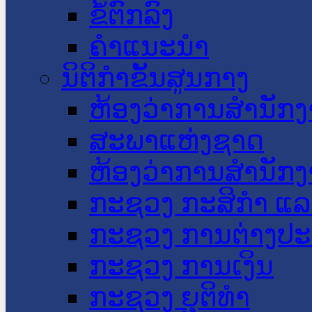
ຂໍ້ຕົກລົງ
ຄໍາແນະນໍາ
ນິຕິກໍາຂັ້ນສູນກາງ
ຫ້ອງວ່າການສໍານັ
ສະພາແຫ່ງຊາດ
ຫ້ອງວ່າການສຳນັກງ
ກະຊວງ ກະສິກຳ ແລະ
ກະຊວງ ການຕ່າງປ
ກະຊວງ ການເງິນ
ກະຊວງ ຍຸຕິທໍາ