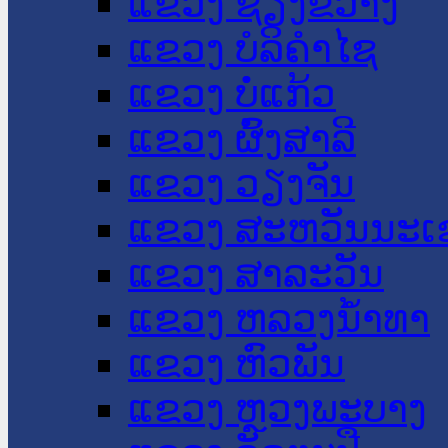
ແຂວງ ຊຽງຂວາງ
ແຂວງ ບໍລິຄໍາໄຊ
ແຂວງ ບໍ່ແກ້ວ
ແຂວງ ຜົ້ງສາລີ
ແຂວງ ວຽງຈັນ
ແຂວງ ສະຫວັນນະເ
ແຂວງ ສາລະວັນ
ແຂວງ ຫລວງນໍ້າທາ
ແຂວງ ຫົວພັນ
ແຂວງ ຫຼວງພະບາງ