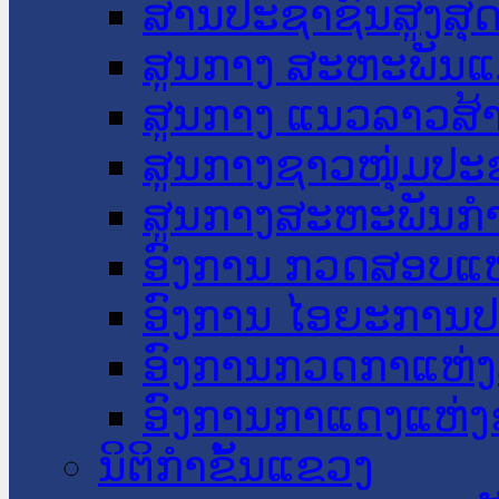
ສານປະຊາຊົນສູງສຸ
ສູນກາງ ສະຫະພັນແ
ສູນກາງ ແນວລາວສ້
ສູນກາງຊາວໜຸ່ມປະ
ສູນກາງສະຫະພັນກ
ອົງການ ກວດສອບແຫ
ອົງການ ໄອຍະການປ
ອົງການກວດກາແຫ່ງ
ອົງການກາແດງແຫ່
ນິຕິກໍາຂັ້ນແຂວງ