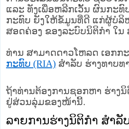
ແລະ ທັງເພື່ອຫລີກເວັ້ນ ຜົນກະ
ກະທົບ ຍັງໃຫ້ຂໍ້ມູນທີ່ດີ ແກ່ຜູ້
ສອດຄ່ອງ ຂອງລະບົບນິຕິກໍາ ໃນ
ທ່ານ ສາມາດດາວໂຫລດ ເອກກະ
ກະທົບ (RIA)
ສໍາລັບ ຮ່າງທາບທ
ຖ້າທ່ານຕ້ອງການຊອກຫາ ຮ່າງນິຕິກ
ຢູ່ສ່ວນລຸ່ມຂອງໜ້ານີ້.
ລາຍການຮ່າງນິຕິກໍາ ສໍາ