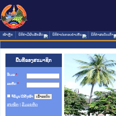
ໜ້າຫຼັກ
ນິຕິກໍາມີຜົນສັກສິດ
ນິຕິກໍາປະກອບຄໍາເຫັນ
ນິຕິກໍາສະບັບເກົ່າ
ພື້ນທີ່ຂອງສະມາຊິກ
ອີເມລ
*
ລະຫັດ
*
ຈື່ຂໍ້ມູນໄວ້ຄັ້ງໜ້າ
ສະໝັກ
|
ລືມລະຫັດ