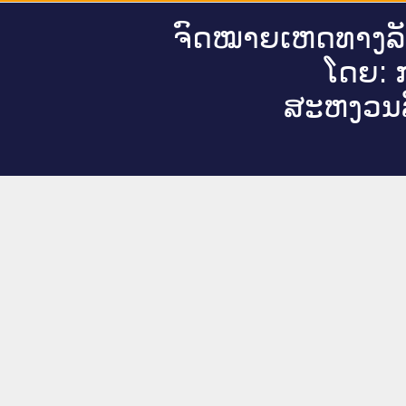
ຈົດ​ໝາຍ​ເຫດ​ທາງ​ລ
ໂດຍ: ກ
ສະ​ຫງວນ​ລ