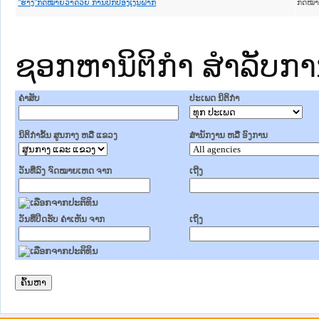
ກົດໝ
"ຮ່າງ"ກົດໝາຍວ່າດ້ວຍ ການປົກປ້ອງເງິນຝາກ
ຊອກຫານິຕິກຳ ສຳລັບກ
ຄໍາສັບ
ປະເພດ ນິຕິກໍາ
ນິຕິກໍາຂັ້ນ ສູນກາງ ຫລື ແຂວງ
ສໍານັກງານ ຫລື ອົງການ
ວັນທີ່ລົງ ຈົດໝາຍເຫດ ຈາກ
ເຖີງ
ວັນທີ່ປີດຮັບ ຄໍາເຫັນ ຈາກ
ເຖິງ