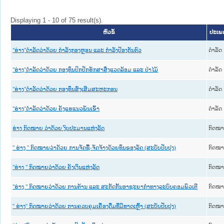
Displaying 1 - 10 of 75 result(s).
ຫົວຂໍ້
ປະເພດ
ດໍາລັດ
"ຮ່າງ"ດຳລັດວ່າດ້ວຍ ກຳລັງກອງຫຼອນ ແລະ ກຳລັງປ້ອງກັນຕົວ
ດໍາລັດ
"ຮ່າງ"ດຳລັດວ່າດ້ວຍ ກອງທຶນປົກປັກຮັກສາສິ່ງແວດລ້ອມ ແລະ ປ່າໄມ້
ດໍາລັດ
"ຮ່າງ"ດຳລັດວ່າດ້ວຍ ກອງທຶນສົ່ງເສີມສະຫະກອນ
ດໍາລັດ
"ຮ່າງ"ດຳລັດວ່າດ້ວຍ ຄັງແຮແນວພັນເຂົ້າ
ກົດໝ
ຮ່າງ ກົດໝາຍ ວ່າດ້ວຍ ງົບປະມານແຫ່ງລັດ
ກົດໝ
" ຮ່າງ " ກົດໝາຍວ່າດ້ວຍ ການຈັດຊື້-ຈັດຈ້າງດ້ວຍທຶນຂອງລັດ (ສະບັບປັບປຸງ)
ກົດໝ
"ຮ່າງ " ກົດໝາຍວ່າດ້ວຍ ຄັງເງິນແຫ່ງລັດ
ກົດໝ
"ຮ່າງ " ກົດໝາຍວ່າດ້ວຍ ການຕ້ານ ແລະ ສະກັດກັ້ນອາຊະຍາກຳທາງລະບົບຄອມພິວເຕີ
ກົດໝ
'' ຮ່າງ'' ກົດໝາຍວ່າດ້ວຍ ການຄວບຄຸມເຄື່ອງດື່ມທີ່ມີທາດເຫຼົ້າ (ສະບັບປັບປຸງ)