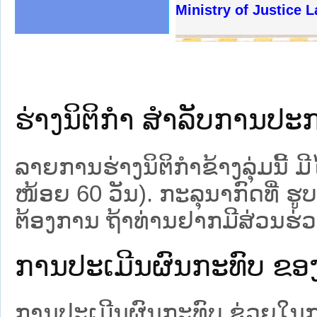
ງລັດຖະການໃຫ້ຜູ້ປະສານງານ
້ງປະຕິບັດວຽກງານຈົດໝາຍເຫດ
ງານຈົດໝາຍເຫດທາງລັດຖະການ
ງານຈົດໝາຍເຫດທາງລັດຖະການ
ລະ ເວັບໄຊຈົດໝາຍເຫດທາງ
ລະ ເວັບໄຊຈົດໝາຍເຫດທາງ
ຍເຫດທາງລັດຖະການ ໃຫ້ຜູ້
ຍເຫດທາງລັດຖະການ ໃຫ້ຜູ້
Ministry of Justice L
ຄານສັນຕິບານປະຊາຊົນ
າຄານຕຳຫຼວດປະຊາຊົນ
ຊາຊົນ ພາກເໜືອ
ຊາຊົນ ພາກກາງ
ພາກເໜືອ
າກກາງ
ຖະການ
າກໃຕ້
ຮ່າງນິຕິກໍາ ສໍາລັບການປ
ລາຍການຮ່າງນິຕິກຳຂ້າງລຸ່ມນີ້ 
ໜ້ອຍ 60 ວັນ). ກະລຸນາກົດທີ່ ຮ
ຕ້ອງການ ຖ້າທ່ານຢາກມີສ່ວນຮ່ວ
ການປະເມີນຜົນກະທົບ ຂອງຮ
ການປະເມີນຜົນກະທົບ ຊ່ວຍໃນການ