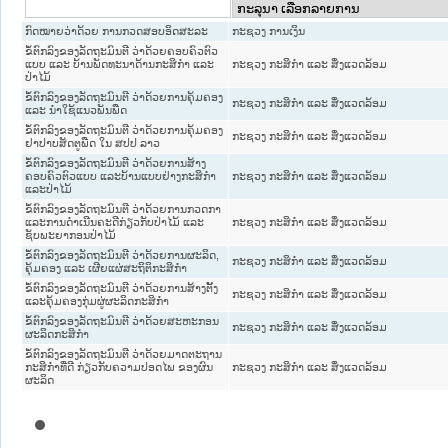
ກົດໝາຍວ່າດ້ວຍ ການກວດສອບອິດສະລະ
ກະຊວງ ການເງິນ
ຂໍ້ຕົກລົງຂອງລັດຖະມົນຕີ ວ່າດ້ວຍຄອບຄົວຕົວ
ແບບ ແລະ ບ້ານພັດທະນາດ້ານກະສິກໍາ ແລະ
ກະຊວງ ກະສິກຳ ແລະ ສິ່ງແວດລ້ອມ
ປ່າໄມ້
ຂໍ້ຕົກລົງຂອງລັດຖະມົນຕີ ວ່າດ້ວຍການຄຸ້ມຄອງ
ກະຊວງ ກະສິກຳ ແລະ ສິ່ງແວດລ້ອມ
ແລະ ນໍາໃຊ້ແນວພັນພືດ
ຂໍ້ຕົກລົງຂອງລັດຖະມົນຕີ ວ່າດ້ວຍການຄຸ້ມຄອງ
ກະຊວງ ກະສິກຳ ແລະ ສິ່ງແວດລ້ອມ
ຢາປາບສັດຕູພືດ ໃນ ສປປ ລາວ
ຂໍ້ຕົກລົງຂອງລັດຖະມົນຕີ ວ່າດ້ວຍການສ້າງ
ຄອບຄົວຕົວແບບ ແລະບ້ານແບບຢ່າງກະສິກໍາ
ກະຊວງ ກະສິກຳ ແລະ ສິ່ງແວດລ້ອມ
ແລະປ່າໄມ້
ຂໍ້ຕົກລົງຂອງລັດຖະມົນຕີ ວ່າດ້ວຍການກວດກາ
ແລະການດໍາເນີນຄະດີກ່ຽວກັບປ່າໄມ້ ແລະ
ກະຊວງ ກະສິກຳ ແລະ ສິ່ງແວດລ້ອມ
ຊັບພະຍາກອນປ່າໄມ້
ຂໍ້ຕົກລົງຂອງລັດຖະມົນຕີ ວ່າດ້ວຍການຜະລິດ,
ກະຊວງ ກະສິກຳ ແລະ ສິ່ງແວດລ້ອມ
ຄຸ້ມຄອງ ແລະ ເຜີຍແຜ່ສະຖິຕິກະສິກໍາ
ຂໍ້ຕົກລົງຂອງລັດຖະມົນຕີ ວ່າດ້ວຍການສ້າງຕັັ້ງ
ກະຊວງ ກະສິກຳ ແລະ ສິ່ງແວດລ້ອມ
ແລະຄຸ້ມຄອງກຸ່ມຜູ່ຜະລິດກະສິກໍາ
ຂໍ້ຕົກລົງຂອງລັດຖະມົນຕີ ວ່າດ້ວຍສະຫະກອນ
ກະຊວງ ກະສິກຳ ແລະ ສິ່ງແວດລ້ອມ
ຜະລິດກະສິກໍາ
ຂໍ້ຕົກລົງຂອງລັດຖະມົນຕີ ວ່າດ້ວຍມາດຕະຖານ
ກະສິກໍາທີ່ດີ ກ່ຽວກັບຄວາມປອດໄພ ຂອງຜົນ
ກະຊວງ ກະສິກຳ ແລະ ສິ່ງແວດລ້ອມ
ຜະລິດ