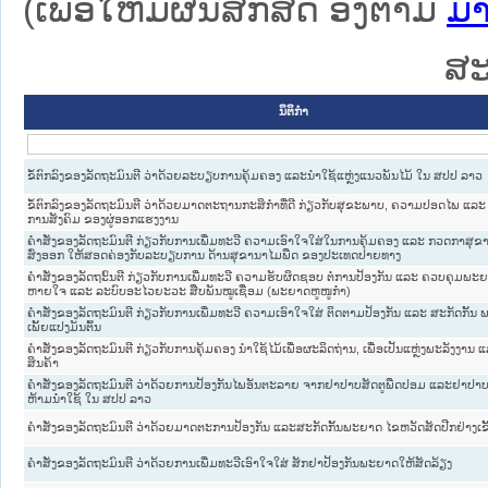
(ເພື່ອໃຫ້ມີຜົນສັກສິດ ອີງຕາມ
ມາ
ສະ
ນິຕິກໍາ
ຂໍ້ຕົກລົງຂອງລັດຖະມົນຕີ ວ່າດ້ວຍລະບຽບການຄຸ້ມຄອງ ແລະນໍາໃຊ້ແຫຼ່ງແນວພັນໄມ້ ໃນ ສປປ ລາວ
ຂໍ້ຕົກລົງຂອງລັດຖະມົນຕີ ວ່າດ້ວຍມາດຕະຖານກະສິກໍາທີ່ດີ ກ່ຽວກັບສຸຂະພາບ, ຄວາມປອດໄພ ແລະ
ການສັງຄົມ ຂອງຜູ່ອອກແຮງງານ
ຄໍາສັ່ງຂອງລັດຖະມົນຕີ ກ່ຽວກັບການເພີ່ມທະວີ ຄວາມເອົາໃຈໃສ່ໃນການຄຸ້ມຄອງ ແລະ ກວດກາສຸຂານ
ສົ່ງອອກ ໃຫ້ສອດຄ່ອງກັບລະບຽບການ ດ້ານສຸຂານາໄມພືດ ຂອງປະເທດປາຍທາງ
ຄໍາສັ່ງຂອງລັດຖະົນຕີ ກ່ຽວກັບການເພີ່ມທະວີ ຄວາມຮັບຜິດຊອບ ຕໍ່ການປ້ອງກັນ ແລະ ຄວບຄຸມພະຍ
ຫາຍໃຈ ແລະ ລະບົບອະໄວຍະວະ ສືບພັນໝູເຊື່ອມ (ພະຍາດຫູໜູກໍ່າ)
ຄໍາສັ່ງຂອງລັດຖະມົນຕີ ກ່ຽວກັບການເພີ່ມທະວີ ຄວາມເອົາໃຈໃສ່ ຕິດຕາມປ້ອງກັນ ແລະ ສະກັດກັ້
ເພັ້ຍແປງມັນຕົ້ນ
ຄໍາສັ່ງຂອງລັດຖະມົນຕີ ກ່ຽວກັບການຄຸ້ມຄອງ ນໍາໃຊ້ໄມ້ເພື່ອຜະລິດຖ່ານ, ເພື່ອເປັນແຫຼ່ງພະລັງງານ ແ
ສິນຄ້າ
ຄໍາສັ່ງຂອງລັດຖະມົນຕີ ວ່າດ້ວຍການປ້ອງກັນໄພອັນຕະລາຍ ຈາກຢາປາບສັດຕູພືດປອມ ແລະຢາປາບສັ
ຫ້າມນໍາໃຊ້ ໃນ ສປປ ລາວ
ຄໍາສັ່ງຂອງລັດຖະມົນຕີ ວ່າດ້ວຍມາດຕະການປ້ອງກັນ ແລະສະກັດກັ້ນພະຍາດ ໄຂຫວັດສັດປີກຢ່າງເຂ
ຄໍາສັ່ງຂອງລັດຖະມົນຕີ ວ່າດ້ວຍການເພີ່ມທະວີເອົາໃຈໃສ່ ສັກຢາປ້ອງກັນພະຍາດໃຫ້ສັດລ້ຽງ