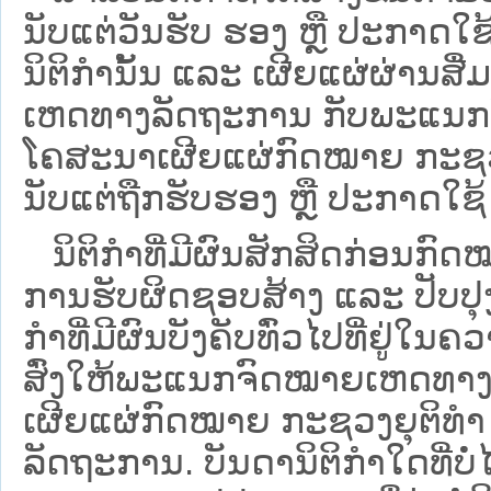
ນັບແຕ່ວັນຮັບ ຮອງ ຫຼື ປະກາດໃຊ
ນິຕິກໍານັ້ນ ແລະ ເຜີຍແຜ່ຜ່ານສື
ເຫດທາງລັດຖະການ ກັບ​ພະແນກຈົ
ໂຄສະນາເຜີຍແຜ່ກົດໝາຍ ກະຊວງຍ
ນັບແຕ່ຖືກຮັບຮອງ ຫຼື ປະກາດໃຊ້ 
ນິ​ຕິ​ກຳ​ທີ່​ມີ​ຜົນ​ສັກ​ສິດ​ກ່ອນ​ກົດ
ການ​ຮັບ​ຜິດ​ຊອບ​ສ້າງ ແລະ ປັບ​ປ
ກໍາທີ່ມີຜົນບັງຄັບທົ່ວໄປທີ່ຢູ່ໃ
ສົ່ງໃຫ້​ພະແນກຈົດ​ໝາຍ​ເຫດ​ທາງ
ເຜີຍແຜ່ກົດໝາຍ ກະຊວງຍຸຕິທໍາ
ລັດຖະການ. ບັນ​ດາ​ນິ​ຕິ​ກຳ​ໃດ​ທີ່ບໍ່