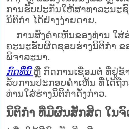
ການຮັບປະກັນໃຫ້ສາທາລະນະຊົນ
ນິຕິກຳ ໄດ້ຢ່າງງ່າຍດາຍ.
ການສົ່ງຄໍາເຫັນຂອງທ່ານ ໃສ່ຮ່
ຄະນະຮັບຜິດຊອບຮ່າງນິຕິກຳ ຂອງ
ພິຈາລະນາ.
ກົດທີ່ນີ້
ຫຼື ກົດການເຊື່ອມຕໍ່ ທີ່ຢູ່ຂ
ລັບການປະກອບຄຳເຫັນ ທີ່ໄດ້ຖືກ
ທ່ານໃສ່ຮ່າງນິຕິກຳດັ່ງກ່າວ.
ນິຕິກໍາ ທີ່ມີຜົນສັກສິດ