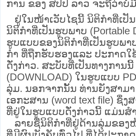
ການ ຂອງ ສປ​ປ ລາວ ​ຈະຖື​ວ່າບໍ່​ມີ​ຜົ
ຢູ່ໃນໜ້າ​ເວັບ​ໄຊ​ນີ້ ນິຕິກຳທີ
ນິຕິກໍາທີ່ເປັນຮູບພາບ (Portabl
ຮູບແບບຂອງນິຕິກໍາທີ່ເປັນຮູບພາບ
ກໍາ ທີ່ຖືກຮັບຮອງແລະ ປະກາດໃຊ
ດັ່ງກ່າວ. ສະບັບທີ່ເປັນທາງການນີ
(DOWNLOAD) ໃນຮູບແບບ PDF ໂດ
ລຸ່ມ. ນອກຈາກນັ້ນ ທ່ານຍັງສາມາດເ
ເອກະສານ (word text file) ຊຶ່
ທີ່ຢູ່ໃນຮູບແບບດັ່ງກ່າວນີ້ ແມ່ນສຳລ
ລາຍຊື່ນິຕິກຳທີ່ຢູ່ດ້ານລຸ່ມຂອ
ທີ່ມີຜົນບັງຄັບທົ່ວໄປ ທີ່ໄດ້ປະກ