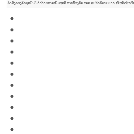
ຄໍາສັ່ງຂອງລັດຖະມົນຕີ ວ່າດ້ວຍການເພີ່ມທະວີ ການປ້ອງກັນ ແລະ ສະກັດກັ້ນພະຍາດ ໄຂ້ຫວັດສັດປີ