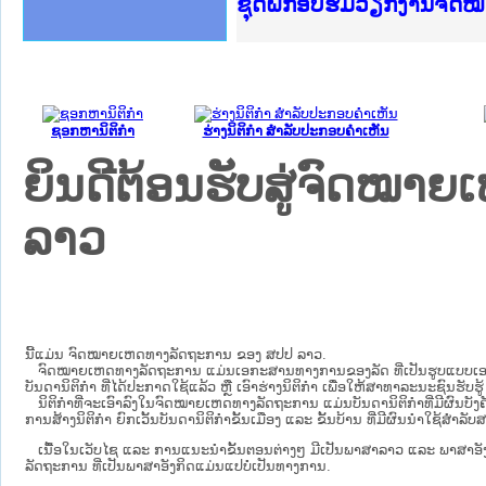
Ministry of Justice Lao
ເຜີຍແຜ່ວັບໄຊຈົດໝາຍເຫດທ
ກະຊວງຍຸຕິທຳ
ຊຸດຝຶກອົບຮົມວຽກງານຈົດ
ກອງປະຊຸມທົບທວນຄືນການຈ
ຝຶກອົບຮົມ ຜູ່ປະສານງານ
ຝຶກອົບຮົມ ຜູ່ປະສານງານ
ເຜີຍແຜ່ແອັບກົດໝາຍລາວ 
ເຜີຍແຜ່ແອັບກົດໝາຍລາວ ແ
ຍົກລະດັບວຽກງານຈົດໝາຍເ
ຊຸດຝຶກອົບຮົມວຽກງານຈົດ
ຊອກຫານິຕິກໍາ
ຮ່າງນິຕິກໍາ ສໍາລັບປະກອບຄໍາເຫັນ
ຍິນດີຕ້ອນຮັບສູ່ຈົດໝ
ລາວ
ນີ້ແມ່ນ ຈົດໝາຍເຫດທາງລັດຖະການ ຂອງ ສປປ ລາວ.
ຈົດໝາຍເຫດທາງລັດຖະການ ແມ່ນ​ເອ​ກະ​ສານ​ທາງ​ການ​ຂອງ​ລັດ ທີ່​ເປັນ​ຮູບ​ແບບ​ເອ​ເລັກ​ໂຕ​
ບັນ​ດາ​ນິ​ຕິ​ກຳ ທີ່ໄດ້ປະກາດໃຊ້ແລ້ວ ຫຼື ເອົາຮ່າງນິຕິກໍາ ເພື່ອໃຫ້​ສາ​ທາ​ລະ​ນະ​ຊົນ​ຮັບ​ຮ
ນິ​ຕິ​ກຳ​ທີ່​ຈະ​ເອົາ​ລົງ​ໃນ​ຈົດ​ໝາຍ​ເຫດ​ທາງ​ລັດ​ຖະ​ການ ​ແມ່ນ​ບັນ​ດາ​ນິ​ຕິ​ກຳ​ທີ່​ມີ​ຜົນ​ບັງ​ຄ
ການ​ສ້າງ​ນິ​ຕິ​ກຳ ຍົກ​ເວັ້ນ​ບັນ​ດານິ​ຕິ​ກຳ​ຂັ້ນ​ເມືອງ ແລະ ຂັ້ນ​ບ້ານ ​ທີ່​ມີ​ຜົນ​ນຳ​ໃຊ້​ສຳ​
ເນື້ອໃນ​ເວັບ​ໄຊ​ ແລະ ການແນະນໍາຂັ້ນຕອນຕ່າງໆ ມີເປັນພາສາລາວ ແລະ ພາສາອັ
ລັດຖະການ ທີ່ເປັນພາສາອັງກິດແມ່ນແປບໍ່ເປັນທາງການ.