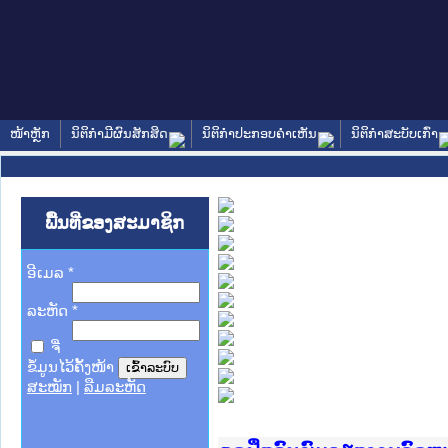
ໜ້າຫຼັກ
ນິຕິກໍາມີຜົນສັກສິດ
ນິຕິກໍາປະກອບຄໍາເຫັນ
ນິຕິກໍາສະບັບເກົ່າ
ພື້ນທີ່ຂອງສະມາຊິກ
ອີເມລ
*
ລະຫັດ
*
ຈື່
ຂໍ້ມູນໄວ້ຄັ້ງໜ້າ
ສະໝັກ
|
ລືມລະຫັດ