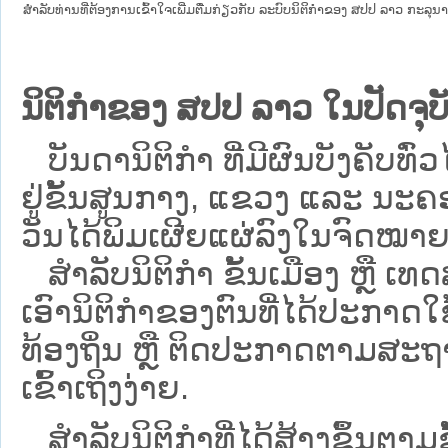
ສໍາລັບທ່ານທີ່ຕ້ອງການເຂົ້າໃຈເພີ່ມຕື່ມກ່ຽວກັບ ລະບົບນິຕິກຳຂອງ ສປປ ລາວ ກະລຸນາເຂົ
ນິຕິກຳຂອງ ສປປ ລາວ ໃນປັດຈຸບັ
ບັນດານິຕິກໍາ ທີ່ມີຜົນບັງຄັບທົ່ວ
ຢູ່ຂັ້ນ​ສູນ​ກາງ, ແຂວງ ແລະ ນະຄອ
ວັນໄດ້ພິມເຜີຍແຜ່ລົງໃນຈົດໝາຍ
ສຳລັບນິ​ຕິ​ກຳ ຂັ້ນເມືອງ ຫຼື 
ເອົານິຕິກຳຂອງຕົນທີ່ໄດ້ປະກາດໃຊ້ແ
ທ້ອງຖິ່ນ ຫຼື ຕິດປະກາດຕາມສະຖ
ເຂົ້າເຖິງງ່າຍ.
ສໍາລັບນິຕິກໍາທີ່ໄດ້ສ້າງຂຶ້ນຕາມ