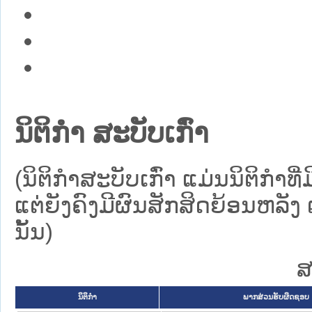
ນິຕິກໍາ ສະບັບເກົ່າ
(ນິຕິກໍາສະບັບເກົ່າ ແມ່ນນິຕິກໍ
ແຕ່ຍັງຄົງມີຜົນສັກສິດຍ້ອນຫລັງ 
ນັ້ນ)
ສ
ນິຕິກໍາ
ພາກສ່ວນຮັບຜິດຊອບ