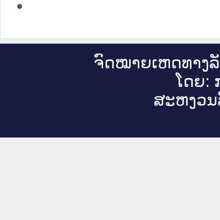
ຈົດ​ໝາຍ​ເຫດ​ທາງ​ລ
ໂດຍ: ກ
ສະ​ຫງວນ​ລ