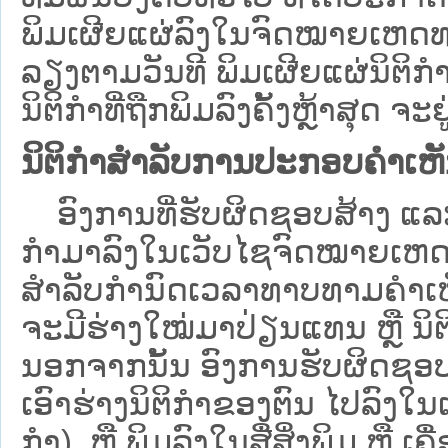
ພິມເຜີຍແຜ່ລົງໃນຈົດໝາຍເຫດທາ
ລຽງຕາມວັນທີ ພິມເຜີຍແຜ່ນິຕິ
ນິຕິກຳທີ່ຖືກພິມລົງຄັ້ງຫຼ້າສຸດ ຈະຢ
ນິຕິກຳສຳລັບການປະກອບຄຳເຫ
ອົງການທີ່ຮັບຜິດຊອບສ້າງ ແລະ 
ກຳມາລົງໃນ​ເວັບ​ໄຊຈົດໝາຍເຫ
ສໍາລັບກໍານົດເວລາທາບທາມຄໍາເຫັ
ຈະມີຮ່າງໃໝ່ມາປ່ຽນແທນ ຫຼື ນິ
ນອກຈາກນັ້ນ ອົງການຮັບຜິດຊອບ
ເອົາຮ່າງນິຕິກຳຂອງຕົນ ໄປລົງໃນ​ເວ
ກຳ) ຫຼື ພິມລົງໃນສື່ສິ່ງພິມ ຫຼື 