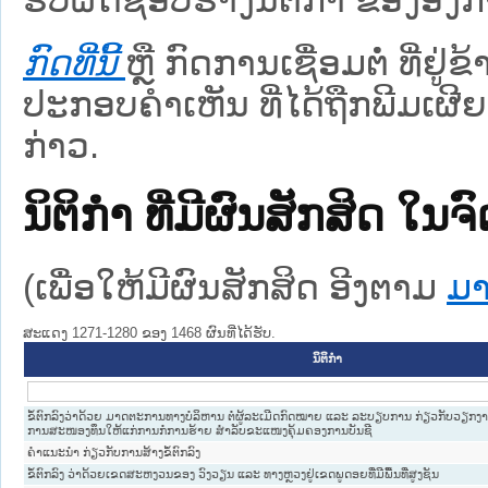
ກົດທີ່ນີ້
ຫຼື ກົດການເຊື່ອມຕໍ່ ທີ່ຢູ່
ປະກອບຄຳເຫັນ ທີ່ໄດ້ຖືກພີມເຜີຍ
ກ່າວ.
ນິຕິກໍາ ທີ່ມີຜົນສັກສິດ
(ເພື່ອໃຫ້ມີຜົນສັກສິດ ອີງຕາມ
ມາ
ສະແດງ 1271-1280 ຂອງ 1468 ຜົນທີ່ໄດ້ຮັບ.
ນິຕິກໍາ
ຂໍ້ຕົກລົງວ່າດ້ວຍ ມາດຕະການທາງບໍລິຫານ ຕໍ່ຜູ້ລະເມີດກົດໝາຍ ແລະ ລະບຽບການ ກ່ຽວກັບວຽກງ
ການສະໜອງທຶນໃຫ້ແກ່ການກໍ່ການຮ້າຍ ສຳລັບຂະແໜງຄຸ້ມຄອງການບັນຊີ
ຄຳແນະນຳ ກ່ຽວກັບການສ້າງຂໍ້ຕົກລົງ
ຂໍ້ຕົກລົງ ວ່າດ້ວຍເຂດສະຫງວນຂອງ ວົງວຽນ ແລະ ທາງຫຼວງຢູ່ເຂດພູດອຍທີ່ມີພື້ນທີ່ສູງຊັນ