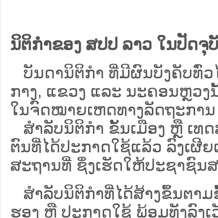
ນິຕິກຳຂອງ ສປປ ລາວ ໃນປັດຈຸບັ
ບັນດານິຕິກໍາ ທີ່ມີຜົນບັງຄັບທົ່ວໄ
ກາງ, ແຂວງ ແລະ ນະຄອນຫຼວງນັ້ນ 
ໃນຈົດໝາຍເຫດທາງລັດຖະການ ເປັ
ສຳລັບນິ​ຕິ​ກຳ ຂັ້ນເມືອງ ຫຼື 
ຕົນທີ່ໄດ້ປະກາດໃຊ້ແລ້ວ ລົງ​ເຜີຍ
ສະຖານທີ່ ຊຶ່ງເຮັດໃຫ້ປະຊາຊົນສາ
ສໍາລັບນິຕິກໍາທີ່ໄດ້ສ້າງຂຶ້ນຕາມ
ຮອງ ຫຼື ປະກາດໃຊ້ ພ້ອມທັງລົງເ