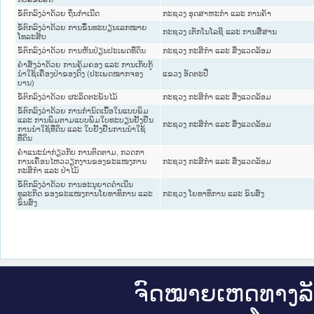
ຂໍ້ຕົກລົງວ່າດ້ວຍ ຖິ່ນກໍາເນີດ
ກະຊວງ ອຸດສາຫະກຳ ແລະ ການຄ້າ
ຂໍ້ຕົກລົງວ່າດ້ວຍ ການຂຶ້ນທະບຽນເລກໝາຍ
ກະຊວງ ເຕັກໂນໂລຊີ ແລະ ການສື່ສານ
ໂທລະສັບ
ຂໍ້ຕົກລົງວ່າດ້ວຍ ການຫັນປ່ຽນປະເພດທີ່ດິນ
ກະຊວງ ກະສິກຳ ແລະ ສິ່ງແວດລ້ອມ
ຄຳສັ່ງວ່າດ້ວຍ ການຄຸ້ມຄອງ ແລະ ການເກັບກູ້
ນຳໃຊ້ເຄື່ອງປ່າຂອງດົງ (ປະເພດໝາກຈອງ
ແຂວງ ອັດຕະປື
ບານ)
ຂໍ້ຕົກລົງວ່າດ້ວຍ ຜະລິດຕະພັນໄມ້
ກະຊວງ ກະສິກຳ ແລະ ສິ່ງແວດລ້ອມ
ຂໍ້ຕົກລົງວ່າດ້ວຍ ການກຳນົດເນື້ອໃນແບບພິມ
ແລະ ການພິມຕາມແບບພິມໃບທະບຽນຢັ້ງຢືນ
ກະຊວງ ກະສິກຳ ແລະ ສິ່ງແວດລ້ອມ
ການນຳໃຊ້ທີ່ດິນ ແລະ ໃບຢັ້ງຢືນການນຳໃຊ້
ທີ່ດິນ
ຄຳແນະນຳກ່ຽວກັບ ການຕິດຕາມ, ກວດກາ
ການເຄື່ອນໄຫວວຽກງານຂອງຂະແໜງການ
ກະຊວງ ກະສິກຳ ແລະ ສິ່ງແວດລ້ອມ
ກະສິກຳ ແລະ ປ່າໄມ້
ຂໍ້ຕົກລົງວ່າດ້ວຍ ການອະນຸຍາດດຳເນີນ
ທຸລະກິດ ຂອງຂະແໜງການໂຍທາທິການ ແລະ
ກະຊວງ ໂຍທາທິການ ແລະ ຂົນສົ່ງ
ຂົນສົ່ງ
ຈົດ​ໝາຍ​ເຫດ​ທາງ​ລ