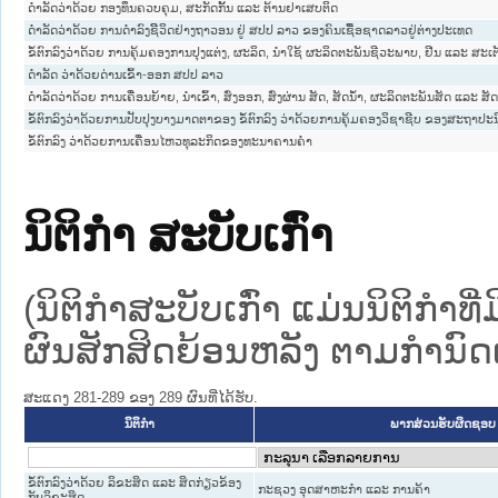
ດຳລັດວ່າດ້ວຍ ກອງທຶນຄວບຄຸມ, ສະກັດກັ້ນ ແລະ ຕ້ານຢາເສບຕິດ
ດຳລັດວ່າດ້ວຍ ການດຳລົງຊິີວິດຢ່າງຖາວອນ ຢູ່ ສປປ ລາວ ຂອງຄົນເຊື້ອຊາດລາວຢູ່ຕ່າງປະເທດ
ຂໍ້ຕົກລົງວ່າດ້ວຍ ການຄຸ້ມຄອງການປຸງແຕ່ງ, ຜະລິດ, ນຳໃຊ້ ຜະລິດຕະພັນຊີວະພາບ, ຢີນ ແລະ ສະເ
ດຳລັດ ວ່າດ້ວຍດ່ານເຂົ້າ-ອອກ ສປປ ລາວ
ດຳລັດວ່າດ້ວຍ ການເຄື່ອນຍ້າຍ, ນຳເຂົ້າ, ສົ່ງອອກ, ສົ່ງຜ່ານ ສັດ, ສັດນໍ້າ, ຜະລິດຕະພັນສັດ ແລະ ສັດນ
ຂໍ້ຕົກລົງວ່າດ້ວຍການປັບປຸງບາງມາດຕາຂອງ ຂໍ້ຕົກລົງ ວ່າດ້ວຍການຄຸ້ມຄອງວິຊາຊີບ ຂອງສະຖາ
ຂໍ້ຕົກລົງ ວ່າດ້ວຍການເຄື່ອນໄຫວທຸລະກິດຂອງທະນາຄານຄຳ
ນິຕິກໍາ ສະບັບເກົ່າ
(ນິຕິກໍາສະບັບເກົ່າ ແມ່ນນິຕິກໍາ
ຜົນສັກສິດຍ້ອນຫລັງ ຕາມກໍານົດເວ
ສະແດງ 281-289 ຂອງ 289 ຜົນທີ່ໄດ້ຮັບ.
ນິຕິກໍາ
ພາກສ່ວນຮັບຜິດຊອບ
ຂໍ້ຕົກລົງວ່າດ້ວຍ ລິຂະສິດ ແລະ ສິດກ່ຽວຂ້ອງ
ກະຊວງ ອຸດສາຫະກຳ ແລະ ການຄ້າ
ກັບລິຂະສິດ