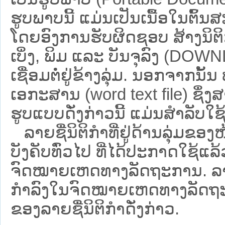
ຮູບພາບນີ້ ແມ່ນເປັນເນື້ອໃນຕົ້
ໂດຍອົງການຮັບຜິດຊອບ ສ້າງນິຕິກ
ເບິ່ງ, ພິມ ແລະ ບັນຈຸລົງ (D
ເຊື່ອມຕໍ່ຢູ່ຂ້າງລຸ່ມ. ນອກຈາກນັ້
ເອກະສານ (word text file) ຊຶ່ງ
ຮູບແບບດັ່ງກ່າວນີ້ ແມ່ນສຳລັບໃຊ້ເປ
ລາຍຊື່ນິຕິກຳທີ່ຢູ່ດ້ານລຸ່ມຂອງ
ບັງຄັບທົ່ວໄປ ທີ່ໄດ້ປະກາດໃຊ້ແລ
ຈົດໝາຍເຫດທາງລັດຖະການ. ລາຍຊ
ກຳລົງໃນຈົດໝາຍເຫດທາງລັດຖະການ ຊ
ຂອງລາຍຊື່ນິຕິກໍາດັ່ງກ່າວ.