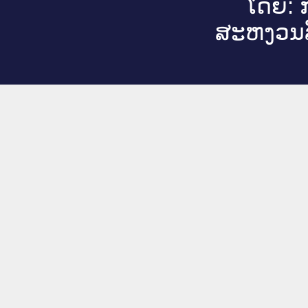
ໂດຍ: ກ
ສະ​ຫງວນ​ລ