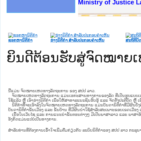
ງລັດຖະການໃຫ້ຜູ້ປະສານງານ
້ງປະຕິບັດວຽກງານຈົດໝາຍເຫດ
ງານຈົດໝາຍເຫດທາງລັດຖະການ
ງານຈົດໝາຍເຫດທາງລັດຖະການ
ລະ ເວັບໄຊຈົດໝາຍເຫດທາງ
ລະ ເວັບໄຊຈົດໝາຍເຫດທາງ
ຍເຫດທາງລັດຖະການ ໃຫ້ຜູ້
ຍເຫດທາງລັດຖະການ ໃຫ້ຜູ້
Ministry of Justice 
ຄານສັນຕິບານປະຊາຊົນ
າຄານຕຳຫຼວດປະຊາຊົນ
ຊາຊົນ ພາກເໜືອ
ຊາຊົນ ພາກກາງ
ພາກເໜືອ
າກກາງ
ຖະການ
າກໃຕ້
ຊອກຫານິຕິກໍາ
ຮ່າງນິຕິກໍາ ສໍາລັບປະກອບຄໍາເຫັນ
ສະຖິຕິປັດ
ຍິນດີຕ້ອນຮັບສູ່ຈົດໝ
ນີ້ແມ່ນ ຈົດໝາຍເຫດທາງລັດຖະການ ຂອງ ສປປ ລາວ.
ຈົດໝາຍເຫດທາງລັດຖະການ ແມ່ນ​ເອ​ກະ​ສານ​ທາງ​ການ​ຂອງ​ລັດ ທີ່​ເປັນ​ຮູບ​ແບບ​ເອ​ເລັກ​ໂຕ​
ໃຊ້ແລ້ວ ຫຼື ເອົາຮ່າງນິຕິກໍາ ເພື່ອໃຫ້​ສາ​ທາ​ລະ​ນະ​ຊົນ​ຮັບ​ຮູ້ ແລະ ຈັດ​ຕັ້ງ​ປະ​ຕິ​ບັດ ຫ
ນິ​ຕິ​ກຳ​ທີ່​ຈະ​ເອົາ​ລົງ​ໃນ​ຈົດ​ໝາຍ​ເຫດ​ທາງ​ລັດ​ຖະ​ການ ​ແມ່ນ​ບັນ​ດາ​ນິ​ຕິ​ກຳ​ທີ່​ມີ​ຜົນ​ບັງ​
ບັນ​ດານິ​ຕິ​ກຳ​ຂັ້ນ​ເມືອງ ແລະ ຂັ້ນ​ບ້ານ ​ທີ່​ມີ​ຜົນ​ນຳ​ໃຊ້​ສຳ​ລັບ​ສະ​ເພາະ​ຂອບ​ເຂດ​ເມືອງ 
ເນື້ອໃນ​ເວັບ​ໄຊ​ ແລະ ການແນະນໍາຂັ້ນຕອນຕ່າງໆ ມີເປັນພາສາລາວ ແລະ ພາສາອັ
ອັງກິດແມ່ນແປບໍ່ເປັນທາງການ.
ສໍາລັບທ່ານທີ່ຕ້ອງການເຂົ້າໃຈເພີ່ມຕື່ມກ່ຽວກັບ ລະບົບນິຕິກຳຂອງ ສປປ ລາວ ກະລຸນາເຂົ