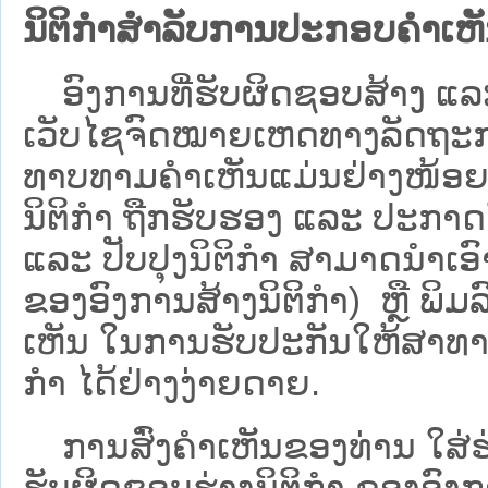
ນິຕິກຳສຳລັບການປະກອບຄຳເຫ
ອົງການທີ່ຮັບຜິດຊອບສ້າງ ແລະ 
ເວັບ​ໄຊຈົດໝາຍເຫດທາງລັດຖະກາ
ທາບທາມຄໍາເຫັນແມ່ນຢ່າງໜ້ອຍ 6
ນິຕິກໍາ ຖືກຮັບຮອງ ແລະ ປະກາດ
ແລະ ປັບປຸງນິຕິກໍາ ສາມາດນຳເອົາຮ
ຂອງອົງການສ້າງນິຕິກຳ) ຫຼື ພິມລົງ
ເຫັນ ໃນການຮັບປະກັນໃຫ້ສາທາລ
ກຳ ໄດ້ຢ່າງງ່າຍດາຍ.
ການສົ່ງຄໍາເຫັນຂອງທ່ານ ໃສ່ຮ່
ຮັບຜິດຊອບຮ່າງນິຕິກຳ ຂອງອົງກາ