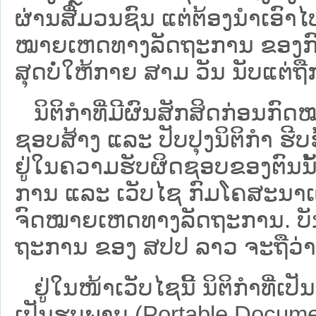
ຜ່ານສື່ມວນຊົນ ແຕ່ຕ້ອງນໍາເອ
ໝາຍ​ເຫດ​ທາງ​ລັດ​ຖະ​ການ​ ຂອ
ສຸດບໍ່ໃຫ້ກາຍ ສາມ ວັນ ນັບແຕ່ຖື
ນິ​ຕິ​ກຳ​ທີ່​ມີ​ຜົນ​ສັກ​ສິດ​ກ່ອນ​ກົດ
ຊອບ​ສ້າງ ແລະ ປັບ​ປຸງນິ​ຕິ​ກຳ ຮີ
ຢູ່ໃນຄວາມຮັບຜິດຊອບຂອງຕົນນັ້ນ
ການ ແລະ ເວັບໄຊ​ ກົມໂຄສະນາເຜ
ຈົດໝາຍເຫດທາງລັດຖະການ. ບັນ​ດາ​ນິ​
ຖະ​ການ ຂອງ ສປ​ປ ລາວ ​ຈະຖື​ວ່າບໍ່​ມີ
ຢູ່ໃນໜ້າ​ເວັບ​ໄຊ​ນີ້ ນິຕິກຳທີ່
ເປັນຮູບພາບ (Portable Documen