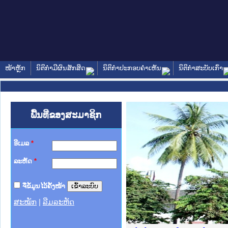
ໜ້າຫຼັກ
ນິຕິກໍາມີຜົນສັກສິດ
ນິຕິກໍາປະກອບຄໍາເຫັນ
ນິຕິກໍາສະບັບເກົ່າ
ພື້ນທີ່ຂອງສະມາຊິກ
ອີເມລ
*
ລະຫັດ
*
ຈື່ຂໍ້ມູນໄວ້ຄັ້ງໜ້າ
ສະໝັກ
|
ລືມລະຫັດ