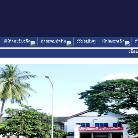
ນິຕິກໍາສະບັບເກົ່າ
ຂ່າວສານສໍາຄັນ
ເວັບໄຊອື່ນໆ
ຕິດຕໍ່ພວກເຮົາ
ກ
ເຊື່