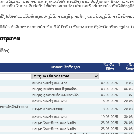
າດໃຊ້ແລ້ວ. ນອກຈາກນັ້ນ ອົງການຮັບຜິດຊອບສ້າງ ແລະ ປັບປຸງນິຕິກໍາ ສາມາດນຳເອົາຮ່າງນ
ື່ອທາບທາມຄໍາເຫັນ ໃນການຮັບປະກັນໃຫ້ສາທາລະນະຊົນ ສາມາດເຂົ້າປະກອບຄໍາເຫັນໃສ່ຮ່າງນິຕ
ກສົ່ງໄປຫາຄະນະຮັບຜິດຊອບຮ່າງນິຕິກຳ ຂອງອົງການສ້າງ ແລະ ປັບປຸງນິຕິກຳ ເພື່ອພິຈາລ
ີ່ງຮ່າງນິຕິກໍາ ສໍາລັບການປະກອບຄຳເຫັນ ທີ່ໄດ້ຖືກພີມເຜີຍແຜ່ ແລະ ສົ່ງຄຳຄິດເຫັນຂອງທ່ານໃສ
ລັດຖະການ
ິກໍາ)
ວັນ-ເດືອນ-ປີ
ເຜີຍ
ພາກສ່ວນຮັບຜິດຊອບ
ນິຕິກໍາ
ຈົດໝ
ທະນາຄານແຫ່ງ ສປປ ລາວ
02-06-2025
19-06
ກະຊວງ ກະສິກຳ ແລະ ສິ່ງແວດລ້ອມ
03-06-2025
06-06
ກະຊວງ ອຸດສາຫະກຳ ແລະ ການຄ້າ
06-06-2025
17-07
ທະນາຄານແຫ່ງ ສປປ ລາວ
16-06-2025
20-06
າຫານສຳລັບເດັກອ່ອນ
ກະຊວງ ສາທາລະນະສຸກ
18-06-2025
20-03
ທະນາຄານແຫ່ງ ສປປ ລາວ
19-06-2025
30-06
ກະຊວງ ໂຍທາທິການ ແລະ ຂົນສົ່ງ
23-06-2025
26-06
ກະຊວງ ໂຍທາທິການ ແລະ ຂົນສົ່ງ
23-06-2025
26-06