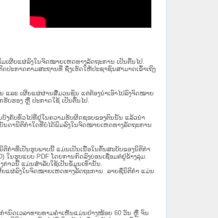
ນໄດ້ພິມເຜີຍແຜ່ລົງໃນຈົດໝາຍເຫດທາງລັດຖະການ ເປັນ​ຕົ້ນ​ໄປ.
ຫຼື ຕິດປະກາດຕາມສະຖານທີ່ ຊຶ່ງເຮັດໃຫ້ປະຊາຊົນສາມາດເຂົ້າເຖິງ
ນັ້ນ ແລະ ເຜີຍແຜ່ຜ່ານສື່ມວນຊົນ ແຕ່ຕ້ອງນໍາເອົາໄປລົງຈົດໝາຍ
ັບຮອງ ຫຼື ປະກາດໃຊ້ ເປັນຕົ້ນໄປ.
ີ່ມີຜົນບັງຄັບທົ່ວໄປທີ່ຢູ່ໃນຄວາມຮັບຜິດຊອບຂອງຕົນນັ້ນ ແລ້ວນໍາ
​ກຳ​ໃດ​ທີ່ບໍ່​ໄດ້​ພິມ​ລົງ​ໃນ​ຈົດ​ໝາຍ​ເຫດ​ທາງ​ລັດ​ຖະ​ການ
ິກໍາທີ່ເປັນຮູບພາບນີ້ ແມ່ນເປັນເນື້ອໃນຕົ້ນສະບັບຂອງນິຕິກໍາ
 ໃນຮູບແບບ PDF ໂດຍການກົດລົງບ່ອນເຊື່ອມຕໍ່ຢູ່ຂ້າງລຸ່ມ.
າວນີ້ ແມ່ນສຳລັບໃຊ້ເປັນຂໍ້ມູນເທົ່ານັ້ນ.
ພິມເຜີຍແຜ່ລົງໃນຈົດໝາຍເຫດທາງລັດຖະການ. ລາຍຊື່ນິຕິກຳ ແມ່ນ
ໍານົດເວລາທາບທາມຄໍາເຫັນແມ່ນຢ່າງໜ້ອຍ 60 ວັນ ຫຼື ຈົນ