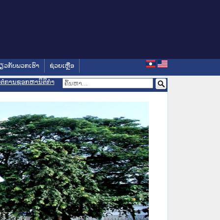
່ຽວກັບພວກເຮົາ
ຊ່ວຍເຫຼືອ
ອມຕໍ່ການຊອກຫານິຕິກຳ