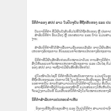
ນິຕິກຳຂອງ ສປປ ລາວ ໃນປັດຈຸບັນ ທີ່ຖືກ​ຮັບ​ຮອງ ແລະ ປ
ບັນດານິຕິກໍາ ທີ່ມີຜົນບັງຄັບທົ່ວໄປທີ່ໄດ້ຖືກ​ຮັບ​ຮອງ ຫຼື ປ
ສຳລັບນິ​ຕິ​ກຳ ຂັ້ນເມືອງ ຫຼື ເທດ​ສະ​ບານ ແລະ ບ້ານ ແມ່ນສາມ
ງ່າຍ.
ສໍາລັບນິຕິກໍາທີ່ໄດ້ສ້າງຂຶ້ນຕາມຂັ້ນຕອນເລັ່ງລັດ ອາດມີຜົນສ
ເຫດທາງລັດຖະການ ກັບ​ພະແນກຈົດ​ໝາຍ​ເຫດ​ທາງ​ລັດ​ຖະ​ການ​ 
ນິ​ຕິ​ກຳ​ທີ່​ມີ​ຜົນ​ສັກ​ສິດ​ກ່ອນ​ກົດ​ໝາຍ​ວ່າ​ດ້ວຍ​ ການ​ສ້າງ​ນ
ສົ່ງໃຫ້​ພະແນກຈົດ​ໝາຍ​ເຫດ​ທາງ​ລັດ​ຖະ​ການ ແລະ ເວັບໄຊ​ ກົມໂ
ຂອງ ສປ​ປ ລາວ ​ຈະຖື​ວ່າບໍ່​ມີ​ຜົນ​ສັກ​ສິດ​ອີກ​ຕໍ່​ໄປ.
ຢູ່ໃນໜ້າ​ເວັບ​ໄຊ​ນີ້ ນິຕິກຳທີ່ເປັນສະບັບທາງການ ແມ່ນຢູ່ໃນຮ
ທີ່ຖືກຮັບຮອງແລະ ປະກາດໃຊ້ ໂດຍອົງການຮັບຜິດຊອບ ສ້າງນິຕິກ
ນອກຈາກນັ້ນ ທ່ານຍັງສາມາດເປີດເບິ່ງນິຕິກຳຢູ່ໃນແຟ້ມ ທີ່ເປັນເອ
ລາຍຊື່ນິຕິກຳທີ່ຢູ່ດ້ານລຸ່ມຂອງໜ້ານີ້ ແມ່ນສະແດງໃຫ້ເຫັນບັ
ຈັດລຽງຕາມວັນທີ ພິມເຜີຍແຜ່ນິຕິກຳລົງໃນຈົດໝາຍເຫດທາງລັດຖະການ
ນິຕິກຳສຳລັບການປະກອບຄຳເຫັນ
ອົງການທີ່ຮັບຜິດຊອບສ້າງ ແລະ ປັບປຸງນິຕິກຳ ສາມາດນຳເອົາ