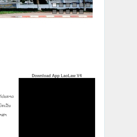
Download App LaoLaw V4
່ໄດ້ປະກາດ
ກ​ເວັ້ນ​
ພາສາ