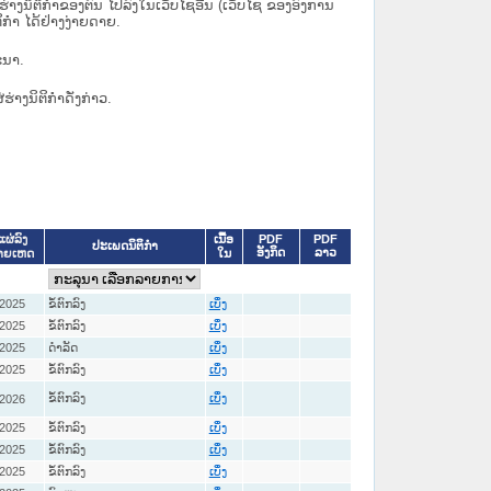
ິຕິກຳຂອງຕົນ ໄປລົງໃນ​ເວັບ​ໄຊ​ອື່ນ (ເວັບ​ໄຊ​ ຂອງອົງການ
ິກຳ ໄດ້ຢ່າງງ່າຍດາຍ.
ະນາ.
່ຮ່າງນິຕິກຳດັ່ງກ່າວ.
ເນື້ອ
PDF
PDF
ແຜ່ລົງ
ປະເພດນິຕິກຳ
ອັງກິດ
ລາວ
ໃນ
າຍເຫດ
-2025
ຂໍ້ຕົກລົງ
ເບິ່ງ
-2025
ຂໍ້ຕົກລົງ
ເບິ່ງ
-2025
ດໍາລັດ
ເບິ່ງ
-2025
ຂໍ້ຕົກລົງ
ເບິ່ງ
ຂໍ້ຕົກລົງ
-2026
ເບິ່ງ
-2025
ຂໍ້ຕົກລົງ
ເບິ່ງ
-2025
ຂໍ້ຕົກລົງ
ເບິ່ງ
-2025
ຂໍ້ຕົກລົງ
ເບິ່ງ