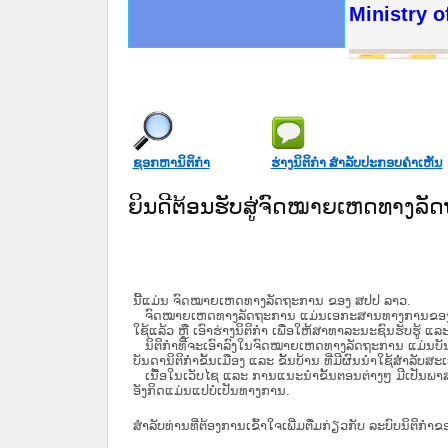
ດໝາຍເຫດທາງລັດຖະການໃຫ້ຜູ້ປະສານງານ
ນການຈັດຕັ້ງປະຕິບັດວຽກງານຈົດໝາຍເຫດ
ສານງານວຽກງານຈົດໝາຍເຫດທາງລັດຖະການ
ສານງານວຽກງານຈົດໝາຍເຫດທາງລັດຖະການ
ດໝາຍລາວ ແລະ ເວັບໄຊຈົດໝາຍເຫດທາງ
ດໝາຍລາວ ແລະ ເວັບໄຊຈົດໝາຍເຫດທາງ
ກງານຈົດໝາຍເຫດທາງລັດຖະການ ໃຫ້ຜູ້
ກງານຈົດໝາຍເຫດທາງລັດຖະການ ໃຫ້ຜູ້
Ministry o
ທີ່ ວິທະຍາຄານສັນຕິບານປະຊາຊົນ
ທີ່ ວິທະຍາຄານຕຳຫຼວດປະຊາຊົນ
ານສະພາປະຊາຊົນ ພາກເໜືອ
ງານສະພາປະຊາຊົນ ພາກກາງ
ຂັ້ນແຂວງພາກເໜືອ
ສຳລັບ ພາກກາງ
ທາງລັດຖະການ
ສຳລັບ ພາກໃຕ້
ຊອກຫານິຕິກໍາ
ຮ່າງນິຕິກໍາ ສໍາລັບປະກອບຄໍາເຫັນ
ຍິນດີຕ້ອນຮັບສູ່ຈົດໝາຍເຫດທາງລ
ນີ້ແມ່ນ ຈົດໝາຍເຫດທາງລັດຖະການ ຂອງ ສປປ ລາວ.
ຈົດໝາຍເຫດທາງລັດຖະການ ແມ່ນ​ເອ​ກະ​ສານ​ທາງ​ການ​ຂອງ​ລັດ ທີ່​ເປັນ
ໃຊ້ແລ້ວ ຫຼື ເອົາຮ່າງນິຕິກໍາ ເພື່ອໃຫ້​ສາ​ທາ​ລະ​ນະ​ຊົນ​ຮັບ​ຮູ້ ແລ
ນິ​ຕິ​ກຳ​ທີ່​ຈະ​ເອົາ​ລົງ​ໃນ​ຈົດ​ໝາຍ​ເຫດ​ທາງ​ລັດ​ຖະ​ການ ​ແມ່ນ​ບັນ​ດາ​ນ
ບັນ​ດານິ​ຕິ​ກຳ​ຂັ້ນ​ເມືອງ ແລະ ຂັ້ນ​ບ້ານ ​ທີ່​ມີ​ຜົນ​ນຳ​ໃຊ້​ສຳ​ລັບ​
ເນື້ອໃນ​ເວັບ​ໄຊ​ ແລະ ການແນະນໍາຂັ້ນຕອນຕ່າງໆ ມີເປັນພ
ອັງກິດແມ່ນແປບໍ່ເປັນທາງການ.
ສໍາລັບທ່ານທີ່ຕ້ອງການເຂົ້າໃຈເພີ່ມຕື່ມກ່ຽວກັບ ລະບົບນິຕິກຳຂ