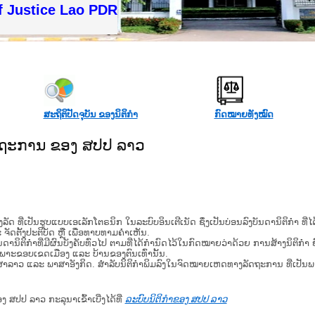
f Justice Lao PDR
ສະຖິຕິປັດຈຸບັນ ຂອງນິຕິກໍາ
ກົດໝາຍທັງໝົດ
ັດຖະການ ຂອງ ສປປ ລາວ
​ຮູບ​ແບບ​ເອ​ເລັກ​ໂຕ​ຣ​ນິກ ໃນ​ລະ​ບົບ​ອິນ​ເຕີ​ເນັດ ຊຶ່ງ​ເປັນ​ບ່ອນ​ລົງ​ບັນ​ດາ​ນິ​ຕິ​ກຳ ທີ
ະ ຈັດ​ຕັ້ງ​ປະ​ຕິ​ບັດ ຫຼື ເພື່ອທາບທາມຄໍາເຫັນ.
ິ​ຕິ​ກຳ​ທີ່​ມີ​ຜົນ​ບັງ​ຄັບ​ທົ່ວ​ໄປ ຕາມ​ທີ່​ໄດ້​ກຳ​ນົດ​ໄວ້​ໃນ​ກົດ​ໝາຍ​ວ່າ​ດ້ວຍ​ ການ​ສ້າງ​ນິ​ຕິ​ກຳ ຍົ
ສະ​ເພາະ​ຂອບ​ເຂດ​ເມືອງ ແລະ ບ້ານ​ຂອງ​ຕົນ​ເທົ່າ​ນັ້ນ.
າສາລາວ ແລະ ພາສາອັງກິດ. ສໍາລັບນິຕິກຳພິມລົງໃນຈົດໝາຍເຫດທາງລັດຖະການ ທີ່ເປັນ
ອງ ສປປ ລາວ ກະລຸນາເຂົ້າເບີ່ງໄດ້ທີ່
ລະບົບນິຕິກຳຂອງ ສປປ ລາວ