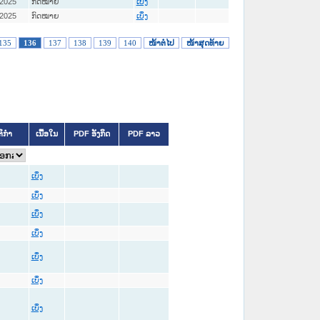
-2025
ກົດໝາຍ
ເບິ່ງ
-2025
ກົດໝາຍ
ເບິ່ງ
135
136
137
138
139
140
ໜ້າຕໍ່ໄປ
ໜ້າສຸດທ້າຍ
ຕິກຳ
ເນື້ອໃນ
PDF ອັງກິດ
PDF ລາວ
ເບິ່ງ
ເບິ່ງ
ເບິ່ງ
ເບິ່ງ
ເບິ່ງ
ເບິ່ງ
ເບິ່ງ