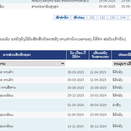
ກະຊວງ ແຮງງານ ແລະ ສະຫວັດດີການສັງຄົມ
25-06-2025
23-09
ຊົນ
ສານປະຊາຊົນສູງສຸດ
25-06-2025
25-09
ໜ້າທໍາອິດ
ໜ້າກ່ອນ
131
132
133
134
ແທນແລ້ວ ແຕ່ຍັງຄົງມີຜົນສັກສິດຍ້ອນຫລັງ ຕາມກໍານົດເວລາຂອງ ນິຕິກໍາ ສະບັບເກົ່ານັ້ນ)
ວັນ-ເດືອນ-ປີ
ເຜີຍແຜ່ລົງ
ປະເພດນິ
ພາກສ່ວນຮັບຜິດຊອບ
ນິຕິກໍາ
ຈົດໝາຍເຫດ
ະ ການຄ້າ
ຂໍ້ຕົກລົງ
30-03-2023
11-04-2023
ະ ການຄ້າ
30-03-2023
11-04-2023
ຂໍ້ຕົກລົງ
 ການສື່ສານ
ຂໍ້ຕົກລົງ
30-08-2023
15-09-2023
່ງແວດລ້ອມ
29-12-2023
15-01-2024
ຂໍ້ຕົກລົງ
01-04-2024
08-04-2024
ຄໍາສັ່ງ
່ງແວດລ້ອມ
11-09-2024
23-09-2024
ຂໍ້ຕົກລົງ
່ງແວດລ້ອມ
ຂໍ້ຕົກລົງ
14-11-2024
30-12-2024