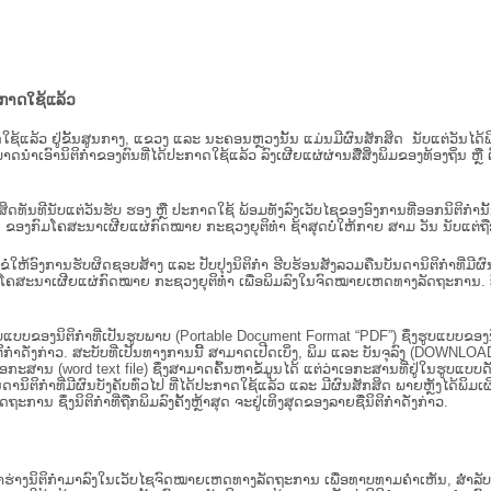
ະກາດໃຊ້ແລ້ວ
ະກາດໃຊ້ແລ້ວ ຢູ່ຂັ້ນ​ສູນ​ກາງ, ແຂວງ ແລະ ນະຄອນຫຼວງນັ້ນ ແມ່ນມີຜົນສັກສິດ ນັບ​ແຕ່​ວັ
າດນຳເອົານິຕິກຳຂອງຕົນທີ່ໄດ້ປະກາດໃຊ້ແລ້ວ ລົງ​ເຜີຍແຜ່​ຜ່ານ​ສື່ສິ່ງພິມຂອງທ້ອງຖິ່ນ 
ັກສິດທັນທີນັບແຕ່ວັນຮັບ ຮອງ ຫຼື ປະກາດໃຊ້ ພ້ອມທັງລົງເວັບໄຊຂອງອົງການທີ່ອອກນິຕິກໍາ
ຂອງກົມໂຄສະນາເຜີຍແຜ່ກົດໝາຍ ກະຊວງຍຸຕິທໍາ ຊ້າສຸດບໍ່ໃຫ້ກາຍ ສາມ ວັນ ນັບແຕ່ຖືກຮ
ິ​ຕິ​ກຳ ຂໍໃຫ້ອົງ​ການ​ຮັບ​ຜິດ​ຊອບ​ສ້າງ ແລະ ປັບ​ປຸງນິ​ຕິ​ກຳ ຮີບຮ້ອນສັງລວມຄືນບັນດານິຕິກໍາທ
ຄສະນາເຜີຍແຜ່ກົດໝາຍ ກະຊວງຍຸຕິທໍາ ເພື່ອພິມລົງໃນຈົດໝາຍເຫດທາງລັດຖະການ. ບັນ​ດາ​ນິ​ຕິ
ູບແບບຂອງນິຕິກໍາທີ່ເປັນຮູບພາບ (Portable Document Format “PDF”) ຊຶ່ງຮູບແບບຂອງນິຕ
ຳດັ່ງກ່າວ. ສະບັບທີ່ເປັນທາງການນີ້ ສາມາດເປີດເບິ່ງ, ພິມ ແລະ ບັນຈຸລົງ (DOWNLOAD)
ກະສານ (word text file) ຊຶ່ງສາມາດຄົ້ນຫາຂໍ້ມູນໄດ້ ແຕ່ວ່າເອກະສານທີ່ຢູ່ໃນຮູບແບບດັ່ງກ່
ນດານິຕິກຳທີ່ມີຜົນບັງຄັບທົ່ວໄປ ທີ່ໄດ້ປະກາດໃຊ້ແລ້ວ ແລະ ມີຜົນສັກສິດ ພາຍຫຼັງໄດ້
 ຊຶ່ງນິຕິກຳທີ່ຖືກພິມລົງຄັ້ງຫຼ້າສຸດ ຈະຢູ່ເທິງສຸດຂອງລາຍຊື່ນິຕິກໍາດັ່ງກ່າວ.
ຮ່າງນິຕິກຳມາລົງໃນ​ເວັບ​ໄຊຈົດໝາຍເຫດທາງລັດຖະການ ເພື່ອທາບທາມຄຳເຫັນ, ສໍາລັບກ