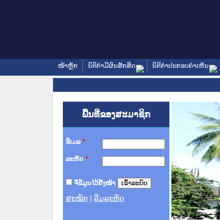
ໜ້າຫຼັກ
ນິຕິກໍາມີຜົນສັກສິດ
ນິຕິກໍາປະກອບຄໍາເຫັນ
ພື້ນທີ່ຂອງສະມາຊິກ
ອີເມລ
*
ລະຫັດ
*
ຈື່ຂໍ້ມູນໄວ້ຄັ້ງໜ້າ
ສະໝັກ
|
ລືມລະຫັດ