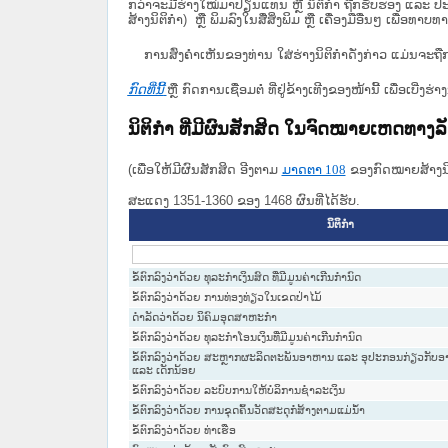
ກວ່າຈະມີຮ່າງໃໝ່ມາປ່ຽນແທນ ຫຼື ນິຕິກໍາ ຖືກຮັບຮອງ ແລະ ປະກ
ສ້າງນິຕິກຳ) ຫຼື ພິມລົງໃນສື່ສິ່ງພິມ ຫຼື ເຄື່ອງມືອື່ນໆ ເພ
ການສົ່ງຄໍາເຫັນຂອງທ່ານ ໃສ່ຮ່າງນິຕິກຳດັ່ງກ່າວ ແມ່ນຈະຖື
ກົດທີ່ນີ້
ຫຼື ກົດການເຊື່ອມຕໍ່ ທີ່ຢູ່ຂ້າງເທີງຂອງໜ້ານີ້ ເພື່ອເບ
ນິຕິກໍາ ທີ່ມີຜົນສັກສິດ ໃນຈົດໝາຍເຫດທາງ
(ເພື່ອໃຫ້ມີຜົນສັກສິດ ອີງຕາມ
ມາດ​ຕາ 108
ຂອງກົດໝາຍສ້າງນິຕ
ສະແດງ 1351-1360 ຂອງ 1468 ຜົນທີ່ໄດ້ຮັບ.
ນິຕິກໍາ
ຂໍ້ຕົກລົງວ່າດ້ວຍ ທຸລະກຳເງິນສົດ ທີ່ມີມູນຄ່າເກີນກຳນົດ
ຂໍ້ຕົກລົງວ່າດ້ວຍ ການທ່ອງທ່ຽວໃນເຂດປ່າໄມ້
ດຳລັດວ່າດ້ວຍ ນິຄົມອຸດສາຫະກຳ
ຂໍ້ຕົກລົງວ່າດ້ວຍ ທຸລະກຳໂອນເງິນທີ່ມີມູນຄ່າເກີນກຳນົດ
ຂໍ້ຕົກລົງວ່າດ້ວຍ ສະຫຼາກຜະລິດຕະພັນອາຫານ ແລະ ອຸປະກອນກ່ຽວກັບອ
ແລະ ເດັກນ້ອຍ
ຂໍ້ຕົກລົງວ່າດ້ວຍ ລະບົບການໃຫ້ບໍລິການຊຳລະເງິນ
ຂໍ້ຕົກລົງວ່າດ້ວຍ ການຂຸດຄົ້ນວັດສະດຸກໍ່ສ້າງຕາມແມ່ນ້ຳ
ຂໍ້ຕົກລົງວ່າດ້ວຍ ທ່າເຮືອ