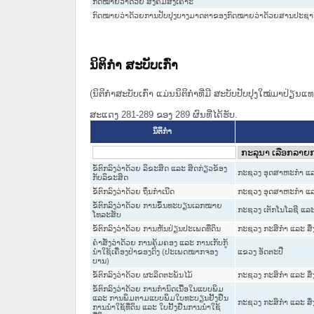
ກົດໝາຍວ່າດ້ວຍ ສັງຄົມສົງເຄາະ
ກົດໝາຍວ່າດ້ວຍການປັບປຸງບາງມາດຕາຂອງກົດໝາຍວ່າດ້ວຍສານປະຊາ
ນິຕິກໍາ ສະບັບເກົ່າ
(ນິຕິກໍາສະບັບເກົ່າ ແມ່ນນິຕິກໍາທີ່ມີ ສະບັບປັບປຸງໃໝ່ມາປ່ຽນ
ສະແດງ 281-289 ຂອງ 289 ຜົນທີ່ໄດ້ຮັບ.
ນິຕິກໍາ
ຂໍ້ຕົກລົງວ່າດ້ວຍ ລິຂະສິດ ແລະ ສິດກ່ຽວຂ້ອງ
ກະຊວງ ອຸດສາຫະກຳ ແລ
ກັບລິຂະສິດ
ຂໍ້ຕົກລົງວ່າດ້ວຍ ຖິ່ນກໍາເນີດ
ກະຊວງ ອຸດສາຫະກຳ ແລ
ຂໍ້ຕົກລົງວ່າດ້ວຍ ການຂຶ້ນທະບຽນເລກໝາຍ
ກະຊວງ ເຕັກໂນໂລຊີ ແລະ
ໂທລະສັບ
ຂໍ້ຕົກລົງວ່າດ້ວຍ ການຫັນປ່ຽນປະເພດທີ່ດິນ
ກະຊວງ ກະສິກຳ ແລະ ສິ
ຄຳສັ່ງວ່າດ້ວຍ ການຄຸ້ມຄອງ ແລະ ການເກັບກູ້
ນຳໃຊ້ເຄື່ອງປ່າຂອງດົງ (ປະເພດໝາກຈອງ
ແຂວງ ອັດຕະປື
ບານ)
ຂໍ້ຕົກລົງວ່າດ້ວຍ ຜະລິດຕະພັນໄມ້
ກະຊວງ ກະສິກຳ ແລະ ສິ
ຂໍ້ຕົກລົງວ່າດ້ວຍ ການກຳນົດເນື້ອໃນແບບພິມ
ແລະ ການພິມຕາມແບບພິມໃບທະບຽນຢັ້ງຢືນ
ກະຊວງ ກະສິກຳ ແລະ ສິ
ການນຳໃຊ້ທີ່ດິນ ແລະ ໃບຢັ້ງຢືນການນຳໃຊ້