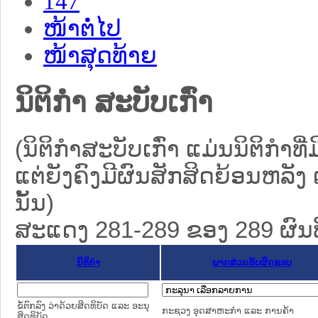
147
ໜ້າຕໍ່ໄປ
ໜ້າສຸດທ້າຍ
ນິຕິກໍາ ສະບັບເກົ່າ
(ນິຕິກໍາສະບັບເກົ່າ ແມ່ນນິຕິກໍ
ແຕ່ຍັງຄົງມີຜົນສັກສິດຍ້ອນຫລັງ 
ນັ້ນ)
ສະແດງ 281-289 ຂອງ 289 ຜົນທີ່
ນິຕິກໍາ
ພາກສ່ວນຮັບຜິດຊອບ
ຂໍ້ຕົກລົງ ວ່າດ້ວຍສິດທິບັດ ແລະ ອະນຸ
ກະຊວງ ອຸດສາຫະກຳ ແລະ ການຄ້າ
ສິດທິບັດ