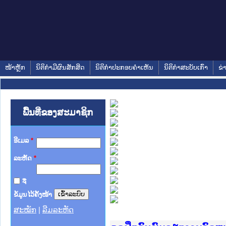
ໜ້າຫຼັກ
ນິຕິກໍາມີຜົນສັກສິດ
ນິຕິກໍາປະກອບຄໍາເຫັນ
ນິຕິກໍາສະບັບເກົ່າ
ຂ່
ພື້ນທີ່ຂອງສະມາຊິກ
ອີເມລ
*
ລະຫັດ
*
ຈື່
ຂໍ້ມູນໄວ້ຄັ້ງໜ້າ
ສະໝັກ
|
ລືມລະຫັດ