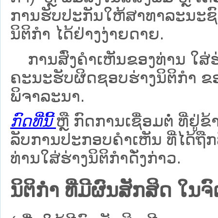
ການຮັບປະກັນໃຫ້ສາທາລະນະຊົນ
ນິຕິກຳ ໄດ້ຢ່າງງ່າຍດາຍ.
ການສົ່ງຄໍາເຫັນຂອງທ່ານ ໃສ່ຮ່
ຄະນະຮັບຜິດຊອບຮ່າງນິຕິກຳ ຂອງ
ພິຈາລະນາ.
ກົດທີ່ນີ້
ຫຼື ກົດການເຊື່ອມຕໍ່ ທີ່ຢູ່ຂ
ລັບການປະກອບຄຳເຫັນ ທີ່ໄດ້ຖືກ
ທ່ານໃສ່ຮ່າງນິຕິກຳດັ່ງກ່າວ.
ນິຕິກໍາ ທີ່ມີຜົນສັກສິດ