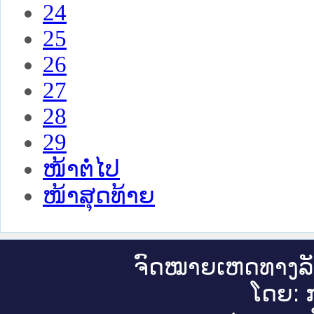
24
25
26
27
28
29
ໜ້າຕໍ່ໄປ
ໜ້າສຸດທ້າຍ
ຈົດ​ໝາຍ​ເຫດ​ທາງ​ລ
ໂດຍ: ກ