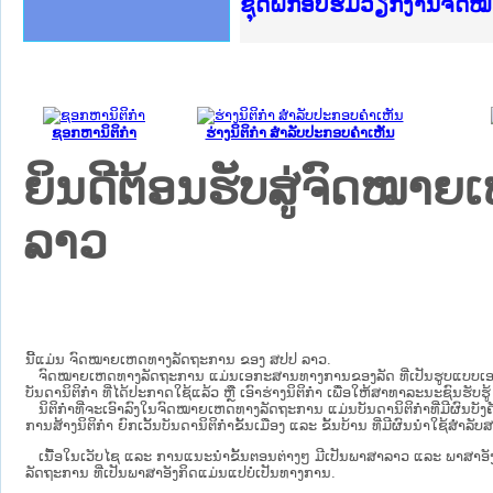
Ministry of Justice Lao
ເຜີຍແຜ່ວັບໄຊຈົດໝາຍເຫດທ
ກະຊວງຍຸຕິທຳ
ຊຸດຝຶກອົບຮົມວຽກງານຈົດ
ກອງປະຊຸມທົບທວນຄືນການຈ
ຝຶກອົບຮົມ ຜູ່ປະສານງານ
ຝຶກອົບຮົມ ຜູ່ປະສານງານ
ເຜີຍແຜ່ແອັບກົດໝາຍລາວ 
ເຜີຍແຜ່ແອັບກົດໝາຍລາວ ແ
ຍົກລະດັບວຽກງານຈົດໝາຍເ
ຊຸດຝຶກອົບຮົມວຽກງານຈົດ
ຊອກຫານິຕິກໍາ
ຮ່າງນິຕິກໍາ ສໍາລັບປະກອບຄໍາເຫັນ
ຍິນດີຕ້ອນຮັບສູ່ຈົດໝ
ລາວ
ນີ້ແມ່ນ ຈົດໝາຍເຫດທາງລັດຖະການ ຂອງ ສປປ ລາວ.
ຈົດໝາຍເຫດທາງລັດຖະການ ແມ່ນ​ເອ​ກະ​ສານ​ທາງ​ການ​ຂອງ​ລັດ ທີ່​ເປັນ​ຮູບ​ແບບ​ເອ​ເລັກ​ໂຕ​
ບັນ​ດາ​ນິ​ຕິ​ກຳ ທີ່ໄດ້ປະກາດໃຊ້ແລ້ວ ຫຼື ເອົາຮ່າງນິຕິກໍາ ເພື່ອໃຫ້​ສາ​ທາ​ລະ​ນະ​ຊົນ​ຮັບ​ຮ
ນິ​ຕິ​ກຳ​ທີ່​ຈະ​ເອົາ​ລົງ​ໃນ​ຈົດ​ໝາຍ​ເຫດ​ທາງ​ລັດ​ຖະ​ການ ​ແມ່ນ​ບັນ​ດາ​ນິ​ຕິ​ກຳ​ທີ່​ມີ​ຜົນ​ບັງ​ຄ
ການ​ສ້າງ​ນິ​ຕິ​ກຳ ຍົກ​ເວັ້ນ​ບັນ​ດານິ​ຕິ​ກຳ​ຂັ້ນ​ເມືອງ ແລະ ຂັ້ນ​ບ້ານ ​ທີ່​ມີ​ຜົນ​ນຳ​ໃຊ້​ສຳ​
ເນື້ອໃນ​ເວັບ​ໄຊ​ ແລະ ການແນະນໍາຂັ້ນຕອນຕ່າງໆ ມີເປັນພາສາລາວ ແລະ ພາສາອັ
ລັດຖະການ ທີ່ເປັນພາສາອັງກິດແມ່ນແປບໍ່ເປັນທາງການ.