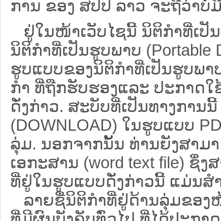
ການ ຂອງ ສປ​ປ ລາວ ​ຈະຖື​ວ່າບໍ່​ມີ​ຜົ
ຢູ່ໃນໜ້າ​ເວັບ​ໄຊ​ນີ້ ນິຕິກຳທີ
ນິຕິກໍາທີ່ເປັນຮູບພາບ (Portabl
ຮູບແບບຂອງນິຕິກໍາທີ່ເປັນຮູບພາບ
ກໍາ ທີ່ຖືກຮັບຮອງແລະ ປະກາດໃຊ
ດັ່ງກ່າວ. ສະບັບທີ່ເປັນທາງການນີ
(DOWNLOAD) ໃນຮູບແບບ PDF ໂດ
ລຸ່ມ. ນອກຈາກນັ້ນ ທ່ານຍັງສາມາດເ
ເອກະສານ (word text file) ຊຶ່
ທີ່ຢູ່ໃນຮູບແບບດັ່ງກ່າວນີ້ ແມ່ນສຳລ
ລາຍຊື່ນິຕິກຳທີ່ຢູ່ດ້ານລຸ່ມຂອ
ທີ່ມີຜົນບັງຄັບທົ່ວໄປ ທີ່ໄດ້ປະກ