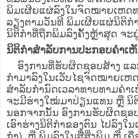
ພິມເຜີຍແຜ່ລົງໃນຈົດໝາຍເຫດທາ
ລຽງຕາມວັນທີ ພິມເຜີຍແຜ່ນິຕິ
ນິຕິກຳທີ່ຖືກພິມລົງຄັ້ງຫຼ້າສຸດ ຈະຢ
ນິຕິກຳສຳລັບການປະກອບຄຳເຫ
ອົງການທີ່ຮັບຜິດຊອບສ້າງ ແລະ 
ກຳມາລົງໃນ​ເວັບ​ໄຊຈົດໝາຍເຫ
ສໍາລັບກໍານົດເວລາທາບທາມຄໍາເຫັ
ຈະມີຮ່າງໃໝ່ມາປ່ຽນແທນ ຫຼື ນິ
ນອກຈາກນັ້ນ ອົງການຮັບຜິດຊອບ
ເອົາຮ່າງນິຕິກຳຂອງຕົນ ໄປລົງໃນ​ເວ
ກຳ) ຫຼື ພິມລົງໃນສື່ສິ່ງພິມ ຫຼື 