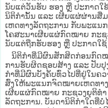
ນັບແຕ່ວັນຮັບ ຮອງ ຫຼື ປະກາດໃຊ
ນິຕິກໍານັ້ນ ແລະ ເຜີຍແຜ່ຜ່ານສື
ເຫດທາງລັດຖະການ ກັບ​ພະແນກຈົ
ໂຄສະນາເຜີຍແຜ່ກົດໝາຍ ກະຊວງຍ
ນັບແຕ່ຖືກຮັບຮອງ ຫຼື ປະກາດໃຊ້ 
ນິ​ຕິ​ກຳ​ທີ່​ມີ​ຜົນ​ສັກ​ສິດ​ກ່ອນ​ກົດ
ການ​ຮັບ​ຜິດ​ຊອບ​ສ້າງ ແລະ ປັບ​ປ
ກໍາທີ່ມີຜົນບັງຄັບທົ່ວໄປທີ່ຢູ່ໃ
ສົ່ງໃຫ້​ພະແນກຈົດ​ໝາຍ​ເຫດ​ທາງ
ເຜີຍແຜ່ກົດໝາຍ ກະຊວງຍຸຕິທໍາ
ລັດຖະການ. ບັນ​ດາ​ນິ​ຕິ​ກຳ​ໃດ​ທີ່ບໍ່