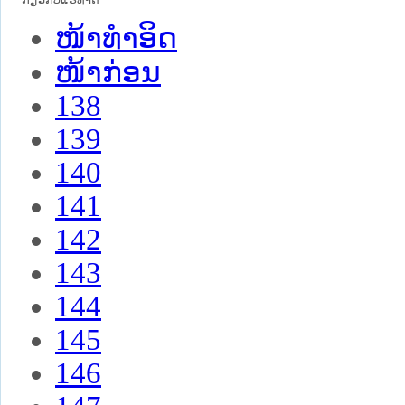
ໜ້າທໍາອິດ
ໜ້າກ່ອນ
138
139
140
141
142
143
144
145
146