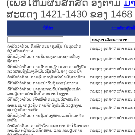
(ເພື່ອໃຫ້ມີຜົນສັກສິດ ອີງຕາມ
ມາ
ສະແດງ 1421-1430 ຂອງ 1468 ຜົ
ນິຕິກໍາ
ພາກສ່ວນຮັບຜ
ດຳລັດວ່າດ້ວຍ ທຶນພັດທະນາຊຸມຊົນ ໃນທຸລະກິດ
ກະຊວງ ອຸດສາຫະກຳ ແລະ 
ກ່ຽວກັບແຮ່ທາດ
ຂໍ້ຕົກລົງວ່າດ້ວຍ ການຮັບຮອງມາດຕະຖານຫ້ອງ
ກະຊວງ ອຸດສາຫະກຳ ແລະ 
ທົດລອງ
ຂໍ້ຕົກລົງວ່າດ້ວຍ ການຂື້ນທະບຽນ ແລະ ການຢັ້ງຢືນ
ກະຊວງ ອຸດສາຫະກຳ ແລະ 
ກວດສອບຖັງບັນຈຸນ້ຳມັນເຊື້ອໄຟໃນສາງ ແລະ ປ້ຳ
ດໍາລັດວ່າດ້ວຍ ການຄຸ້ມຄອງສິນຄ້ານໍາໃຊ້ສອງດ້ານ
ກະຊວງ ອຸດສາຫະກຳ ແລະ 
ຂໍ້ຕົກລົງວ່າດ້ວຍ ການແບ່ງຂັ້ນຄຸ້ມຄອງໂຮງງານ
ກະຊວງ ອຸດສາຫະກຳ ແລະ 
ຂໍ້ຕົກລົງວ່າດ້ວຍ ມາດຕະການປັບໃໝຕໍ່ຜູ້ລະເມີດ
ກະຊວງ ອຸດສາຫະກຳ ແລະ 
ລະບຽບການດໍາເນີນກິດຈະການໂຮງງານ
ຂໍ້ຕົກລົງວ່າດ້ວຍ ເຈົ້າໜ້າທີ່ທະບຽນວິສາຫະກິດ
ກະຊວງ ອຸດສາຫະກຳ ແລະ 
ຄໍາແນະນໍາກ່ຽວກັບ ການຈັດຕັ້ງປະຕິບັດວຽກງານ
ກະຊວງ ອຸດສາຫະກຳ ແລະ 
ທະບຽນວິສາຫະກິດ
ຂໍ້ຕົກລົງວ່າດ້ວຍ ການຄຸ້ມຄອງໝາຍເລກກົດລະຫັດ
ກະຊວງ ອຸດສາຫະກຳ ແລະ 
ສາກົນ
ດຳລັດວ່າດ້ວຍ ການປັບໃໝ ແລະ ການນຳໃຊ້ມາດຕະ
ການອື່ນ ຕໍ່ຜູ້ລະເມີດກົດໝາຍ ແລະ ລະບຽບການ
ກະຊວງ ອຸດສາຫະກຳ ແລະ 
ກ່ຽວກັບແຮ່ທາດ