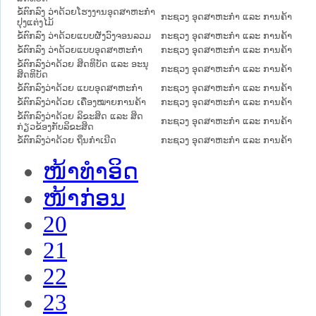
ຂໍ້ຕົກລົງ ວ່າດ້ວຍໂຮງງານອຸດສາຫະກໍາ
ກະຊວງ ອຸດສາຫະກຳ ແລະ ການຄ້າ
ປຸງແຕ່ງໄມ້
ຂໍ້ຕົກລົງ ວ່າດ້ວຍແບບຜັງວົງຈອນລວມ
ກະຊວງ ອຸດສາຫະກຳ ແລະ ການຄ້າ
ຂໍ້ຕົກລົງ ວ່າດ້ວຍແບບອຸດສາຫະກໍາ
ກະຊວງ ອຸດສາຫະກຳ ແລະ ການຄ້າ
ຂໍ້ຕົກລົງວ່າດ້ວຍ ສິດທິບັດ ແລະ ອະນຸ
ກະຊວງ ອຸດສາຫະກຳ ແລະ ການຄ້າ
ສິດທິບັດ
ຂໍ້ຕົກລົງວ່າດ້ວຍ ແບບອຸດສາຫະກໍາ
ກະຊວງ ອຸດສາຫະກຳ ແລະ ການຄ້າ
ຂໍ້ຕົກລົງວ່າດ້ວຍ ເຄື່ອງໝາຍການຄ້າ
ກະຊວງ ອຸດສາຫະກຳ ແລະ ການຄ້າ
ຂໍ້ຕົກລົງວ່າດ້ວຍ ລິຂະສິດ ແລະ ສິດ
ກະຊວງ ອຸດສາຫະກຳ ແລະ ການຄ້າ
ກ່ຽວຂ້ອງກັບລິຂະສິດ
ຂໍ້ຕົກລົງວ່າດ້ວຍ ຖິ່ນກໍາເນີດ
ກະຊວງ ອຸດສາຫະກຳ ແລະ ການຄ້າ
ໜ້າທໍາອິດ
ໜ້າກ່ອນ
20
21
22
23