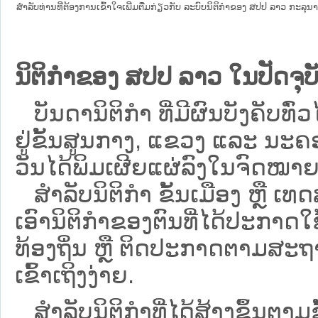
ສໍາລັບທ່ານທີ່ຕ້ອງການເຂົ້າໃຈເພີ່ມຕື່ມກ່ຽວກັບ ລະບົບນິຕິກຳຂອງ ສປປ ລາວ ກະລຸນາເຂົ
ນິຕິກຳຂອງ ສປປ ລາວ ໃນປັດຈຸບັ
ບັນດານິຕິກໍາ ທີ່ມີຜົນບັງຄັບທົ່ວ
ຢູ່ຂັ້ນ​ສູນ​ກາງ, ແຂວງ ແລະ ນະຄອ
ວັນໄດ້ພິມເຜີຍແຜ່ລົງໃນຈົດໝາຍ
ສຳລັບນິ​ຕິ​ກຳ ຂັ້ນເມືອງ ຫຼື 
ເອົານິຕິກຳຂອງຕົນທີ່ໄດ້ປະກາດໃຊ້ແ
ທ້ອງຖິ່ນ ຫຼື ຕິດປະກາດຕາມສະຖ
ເຂົ້າເຖິງງ່າຍ.
ສໍາລັບນິຕິກໍາທີ່ໄດ້ສ້າງຂຶ້ນຕາມ