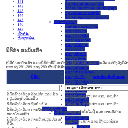
141
ອົງການ ກວດສອບແຫ່ງລັດ
142
ອົງການ ໄອຍະການປະຊາຊົນສູງສຸດ
143
ອົງການກວດກາແຫ່ງລັດ
144
ອົງການກາແດງແຫ່ງຊາດລາວ
145
ນິຕິກໍາຂັ້ນແຂວງ
146
ນະ​ຄອນ​ຫລວງວຽງຈັນ
147
ແຂວງ ຄໍາມ່ວນ
ໜ້າຕໍ່ໄປ
ແຂວງ ຈໍາປາສັກ
ໜ້າສຸດທ້າຍ
ແຂວງ ຊຽງຂວາງ
ແຂວງ ບໍລິຄໍາໄຊ
ແຂວງ ບໍ່ແກ້ວ
ນິຕິກໍາ ສະບັບເກົ່າ
ແຂວງ ຜົ້ງສາລີ
ແຂວງ ວຽງຈັນ
(ນິຕິກໍາສະບັບເກົ່າ ແມ່ນນິຕິກໍາທີ່ມີ ສະບັບປັບປຸງໃໝ່ມາປ່ຽນແທນແລ້ວ ແຕ່ຍັງຄົງມີ
ແຂວງ ສະຫວັນນະເຂດ
ສະແດງ 281-289 ຂອງ 289 ຜົນທີ່ໄດ້ຮັບ.
ແຂວງ ສາລະວັນ
ແຂວງ ຫລວງນໍ້າທາ
ນິຕິກໍາ
ພາກສ່ວນຮັບຜິດຊອບ
ແຂວງ ຫົວພັນ
ແຂວງ ຫຼວງພະບາງ
ແຂວງ ອັດຕະປື
ແຂວງ ອຸດົມໄຊ
ຂໍ້ຕົກລົງວ່າດ້ວຍ ລິຂະສິດ ແລະ ສິດ
ແຂວງ ເຊກອງ
ກະຊວງ ອຸດສາຫະກຳ ແລະ ການຄ້າ
ກ່ຽວຂ້ອງກັບລິຂະສິດ
ແຂວງ ໄຊຍະບູລີ
ຂໍ້ຕົກລົງວ່າດ້ວຍ ຖິ່ນກໍາເນີດ
ກະຊວງ ອຸດສາຫະກຳ ແລະ ການຄ້າ
ແຂວງ ໄຊສົມບູນ
ນິຕິກໍາສະບັບເກົ່າ
ຂໍ້ຕົກລົງວ່າດ້ວຍ ການຂຶ້ນທະບຽນເລກ
ກະຊວງ ເຕັກໂນໂລຊີ ແລະ ການສື່ສານ
ນິຕິກຳຕາມປະເພດ
ໝາຍໂທລະສັບ
ລັດຖະທໍາມະນູນ
ຂໍ້ຕົກລົງວ່າດ້ວຍ ການຫັນປ່ຽນປະເພດ
ກະຊວງ ກະສິກຳ ແລະ ສິ່ງແວດລ້ອມ
ກົດໝາຍ
ທີ່ດິນ
ກົດໝາຍ