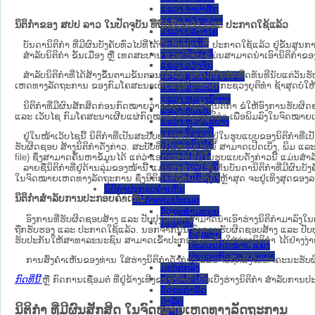
ແຂວງ ຈໍາປາສັກ
ແຂວງ ຊຽງຂວາງ
ນິຕິກຳຂອງ ສປປ ລາວ ໃນປັດຈຸບັນ ທີ່ຖືກ​ຮັບ​ຮອງ ແລະ ປະກາດໃຊ້ແລ້ວ
ແຂວງ ບໍລິຄໍາໄຊ
ແຂວງ ບໍ່ແກ້ວ
ບັນດານິຕິກໍາ ທີ່ມີຜົນບັງຄັບທົ່ວໄປທີ່ໄດ້ຖືກ​ຮັບ​ຮອງ ຫຼື ປະກາດໃຊ້ແລ້ວ ຢູ່ຂັ້
ແຂວງ ຜົ້ງສາລີ
ສຳລັບນິ​ຕິ​ກຳ ຂັ້ນເມືອງ ຫຼື ເທດ​ສະ​ບານ ແລະ ບ້ານ ແມ່ນສາມາດນຳເອົານິຕິກຳຂອງຕົ
ແຂວງ ວຽງຈັນ
ສໍາລັບນິຕິກໍາທີ່ໄດ້ສ້າງຂຶ້ນຕາມຂັ້ນຕອນເລັ່ງລັດ ອາດມີຜົນສັກສິດທັນທີນັບແຕ່ວ
ແຂວງ ສະຫວັນນະເຂດ
ເຫດ​ທາງ​ລັດ​ຖະ​ການ​ ຂອງກົມໂຄສະນາເຜີຍແຜ່ກົດໝາຍ ກະຊວງຍຸຕິທໍາ ຊ້າສຸດບໍ່ໃຫ້
ແຂວງ ສາລະວັນ
ແຂວງ ຫລວງນໍ້າທາ
ນິ​ຕິ​ກຳ​ທີ່​ມີ​ຜົນ​ສັກ​ສິດ​ກ່ອນ​ກົດ​ໝາຍ​ວ່າ​ດ້ວຍ​ ການ​ສ້າງ​ນິ​ຕິ​ກຳ ຂໍໃຫ້ອົງ​ກາ
ແຂວງ ຫົວພັນ
ແລະ ເວັບໄຊ​ ກົມໂຄສະນາເຜີຍແຜ່ກົດໝາຍ ກະຊວງຍຸຕິທໍາ ເພື່ອພິມລົງໃນຈົດໝາຍເຫດທາງລັດຖະກ
ແຂວງ ຫຼວງພະບາງ
ແຂວງ ອັດຕະປື
ຢູ່ໃນໜ້າ​ເວັບ​ໄຊ​ນີ້ ນິຕິກຳທີ່ເປັນສະບັບທາງການ ແມ່ນຢູ່ໃນຮູບແບບຂອງນິຕິກໍາທີ
ແຂວງ ອຸດົມໄຊ
ຮັບຜິດຊອບ ສ້າງນິຕິກຳດັ່ງກ່າວ. ສະບັບທີ່ເປັນທາງການນີ້ ສາມາດເປີດເບິ່ງ, ພິມ ແ
ແຂວງ ເຊກອງ
file) ຊຶ່ງສາມາດຄົ້ນຫາຂໍ້ມູນໄດ້ ແຕ່ວ່າເອກະສານທີ່ຢູ່ໃນຮູບແບບດັ່ງກ່າວນີ້ ແມ່ນສຳລັບ
ແຂວງ ໄຊຍະບູລີ
ລາຍຊື່ນິຕິກຳທີ່ຢູ່ດ້ານລຸ່ມຂອງໜ້ານີ້ ແມ່ນສະແດງໃຫ້ເຫັນບັນດານິຕິກຳທີ່ມີຜົນ
ແຂວງ ໄຊສົມບູນ
ໃນຈົດໝາຍເຫດທາງລັດຖະການ ຊຶ່ງນິຕິກຳທີ່ຖືກພິມລົງຄັ້ງຫຼ້າສຸດ ຈະຢູ່ເທິງສຸດຂອງລາຍຊ
ນິຕິກໍາປະກອບຄໍາເຫັນ
ນິຕິກຳສຳລັບການປະກອບຄຳເຫັນ
ນິຕິກໍາຕາມປະເພດ
ລັດຖະທໍາມະນູນ
ອົງການທີ່ຮັບຜິດຊອບສ້າງ ແລະ ປັບປຸງນິຕິກຳ ສາມາດນຳເອົາຮ່າງນິຕິກຳມາລົງໃນ​
ກົດໝາຍ
ຖືກຮັບຮອງ ແລະ ປະກາດໃຊ້ແລ້ວ. ນອກຈາກນັ້ນ ອົງການຮັບຜິດຊອບສ້າງ ແລະ ປັບປຸງນິຕິກ
ກົດໝາຍ
ຮັບປະກັນໃຫ້ສາທາລະນະຊົນ ສາມາດເຂົ້າປະກອບຄໍາເຫັນໃສ່ຮ່າງນິຕິກຳ ໄດ້ຢ່າງງ່
ປະມວນກົດໝາຍ ແພ່ງ
ປະມວນກົດໝາຍ ອາຍາ
ການສົ່ງຄໍາເຫັນຂອງທ່ານ ໃສ່ຮ່າງນິຕິກຳດັ່ງກ່າວ ແມ່ນຈະຖືກສົ່ງໄປຫາຄະນະຮັບຜິ
ມະຕິຕົກລົງ
ລັດຖະບັນຍັດ
ກົດທີ່ນີ້
ຫຼື ກົດການເຊື່ອມຕໍ່ ທີ່ຢູ່ຂ້າງເທີງຂອງໜ້ານີ້ ເພື່ອເບີ່ງຮ່າງນິຕິກໍາ ສໍາລ
ລັດຖະດໍາລັດ
ດໍາລັດ
ນິຕິກໍາ ທີ່ມີຜົນສັກສິດ ໃນຈົດໝາຍເຫດທາງລັດຖະການ
ຄໍາສັ່ງ