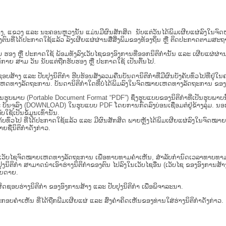
ນ​ສູນ​ກາງ, ແຂວງ ແລະ ນະຄອນຫຼວງນັ້ນ ແມ່ນມີຜົນສັກສິດ ນັບ​ແຕ່​ວັນໄດ້ພິມເຜີຍແຜ່ລົງໃນ
ນທີ່ໄດ້ປະກາດໃຊ້ແລ້ວ ລົງ​ເຜີຍແຜ່​ຜ່ານ​ສື່ສິ່ງພິມຂອງທ້ອງຖິ່ນ ຫຼື ຕິດປະກາດຕາມສະຖາ
ັນຮັບ ຮອງ ຫຼື ປະກາດໃຊ້ ພ້ອມທັງລົງເວັບໄຊຂອງອົງການທີ່ອອກນິຕິກໍານັ້ນ ແລະ ເຜີຍແຜ
ກາຍ ສາມ ວັນ ນັບແຕ່ຖືກຮັບຮອງ ຫຼື ປະກາດໃຊ້ ເປັນຕົ້ນໄປ.
ນ​ຮັບ​ຜິດ​ຊອບ​ສ້າງ ແລະ ປັບ​ປຸງນິ​ຕິ​ກຳ ຮີບຮ້ອນສັງລວມຄືນບັນດານິຕິກໍາທີ່ມີຜົນບັງຄັບທົ່ວ
ານ. ບັນ​ດາ​ນິ​ຕິ​ກຳ​ໃດ​ທີ່ບໍ່​ໄດ້​ພິມ​ລົງ​ໃນ​ຈົດ​ໝາຍ​ເຫດ​ທາງ​ລັດ​ຖະ​ການ ຂອງ ສປ​ປ ລາວ
່ເປັນຮູບພາບ (Portable Document Format “PDF”) ຊຶ່ງຮູບແບບຂອງນິຕິກໍາທີ່ເປັນຮູບພາ
ລະ ບັນຈຸລົງ (DOWNLOAD) ໃນຮູບແບບ PDF ໂດຍການກົດລົງບ່ອນເຊື່ອມຕໍ່ຢູ່ຂ້າງລຸ່ມ. ນອ
ໃຊ້ເປັນຂໍ້ມູນເທົ່ານັ້ນ.
ບັງຄັບທົ່ວໄປ ທີ່ໄດ້ປະກາດໃຊ້ແລ້ວ ແລະ ມີຜົນສັກສິດ ພາຍຫຼັງໄດ້ພິມເຜີຍແຜ່ລົງໃນຈົດ
ື່ນິຕິກໍາດັ່ງກ່າວ.
ເວັບ​ໄຊຈົດໝາຍເຫດທາງລັດຖະການ ເພື່ອທາບທາມຄຳເຫັນ, ສໍາລັບກໍານົດເວລາທາບທາມຄໍາ
ໍາ ສາມາດນຳເອົາຮ່າງນິຕິກຳຂອງຕົນ ໄປລົງໃນ​ເວັບ​ໄຊ​ອື່ນ (ເວັບ​ໄຊ​ ຂອງອົງການສ້າງນິຕ
າຍດາຍ.
ດຊອບຮ່າງນິຕິກຳ ຂອງອົງການສ້າງ ແລະ ປັບປຸງນິຕິກຳ ເພື່ອພິຈາລະນາ.
ັບການປະກອບຄຳເຫັນ ທີ່ໄດ້ຖືກພີມເຜີຍແຜ່ ແລະ ສົ່ງຄຳຄິດເຫັນຂອງທ່ານໃສ່ຮ່າງນິຕິກຳດັ່ງກ່າວ