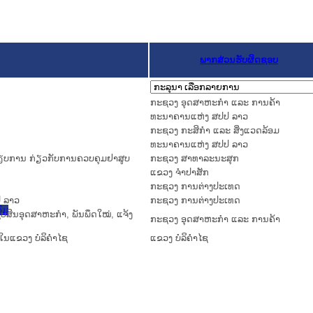
ພາກສ່ວນຮັບຜິດຊອບ
ກະຊວງ ອຸດສາຫະກຳ ແລະ ການຄ້າ
ທະນາຄານແຫ່ງ ສປປ ລາວ
ກະຊວງ ກະສິກຳ ແລະ ສິ່ງແວດລ້ອມ
ທະນາຄານແຫ່ງ ສປປ ລາວ
ະບຽບການ ກ່ຽວກັບການຄວບຄຸມຢາສູບ
ກະຊວງ ສາທາລະນະສຸກ
ແຂວງ ຈໍາປາສັກ
ກະຊວງ ການຕ່າງປະເທດ
ປ ລາວ
ກະຊວງ ການຕ່າງປະເທດ
ົມ
ັບສິນອຸດສາຫະກຳ, ພັນພຶດໃໝ່, ແຈ້ງ
ກະຊວງ ອຸດສາຫະກຳ ແລະ ການຄ້າ
າຍໃນແຂວງ ບໍລິຄຳໄຊ
ແຂວງ ບໍລິຄໍາໄຊ