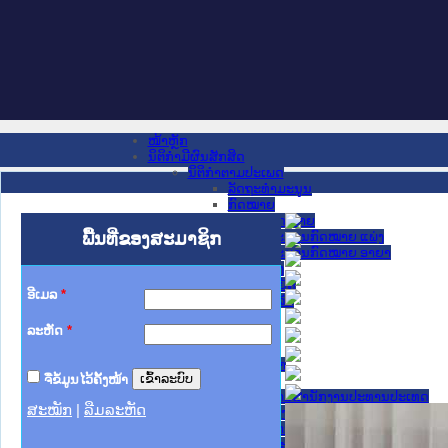
ໜ້າຫຼັກ
ນິຕິກໍາມີຜົນສັກສິດ
ນິຕິກໍາຕາມປະເພດ
ລັດຖະທໍາມະນູນ
ກົດໝາຍ
ກົດໝາຍ
ພື້ນທີ່ຂອງສະມາຊິກ
ປະມວນກົດໝາຍ ແພ່ງ
ປະມວນກົດໝາຍ ອາຍາ
ມະຕິຕົກລົງ
ລັດຖະບັນຍັດ
ອີເມລ
*
ລັດຖະດໍາລັດ
ດໍາລັດ
ລະຫັດ
*
ຄໍາສັ່ງ
ຂໍ້ຕົກລົງ
ຄໍາແນະນໍາ
ຈື່ຂໍ້ມູນໄວ້ຄັ້ງໜ້າ
ນິຕິກໍາຂັ້ນສູນກາງ
ຫ້ອງວ່າການສໍານັກງານປະທານປະເທດ
ສະໝັກ
|
ລືມລະຫັດ
ສະພາແຫ່ງຊາດ
ຫ້ອງວ່າການສຳນັກງານນາຍົກລັດຖະມົນຕີ
ກະຊວງ ກະສິກຳ ແລະ ສິ່ງແວດລ້ອມ