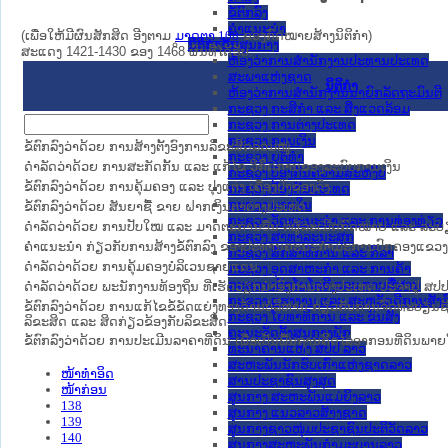
ຂໍ້ຕົກລົງ
ຄໍາແນະນໍາ
(ເພື່ອໃຫ້ມີຜົນສັກສິດ ອີງຕາມ
ມາດ​ຕາ 108
ຂອງກົດໝາຍສ້າງນິຕິກໍາ)
ນິຕິກຳຂັ້ນສູນກາງ
ສະແດງ 1421-1430 ຂອງ 1468 ຜົນທີ່ໄດ້ຮັບ.
ຫ້ອງວ່າການສໍານັກງານປະທານປະເທດ
ສະພາແຫ່ງຊາດ
ນິຕິກໍາ
ຫ້ອງວ່າການສຳນັກງານນາຍົກລັດຖະມົນຕີ
ກະຊວງ ກະສິກຳ ແລະ ສິ່ງແວດລ້ອມ
ກະຊວງ ການຕ່າງປະເທດ
ກະຊວງ ການເງິນ
ຂໍ້ຕົກລົງວ່າດ້ວຍ ການສ້າງຕັ້ງອົງການລິຂະສິດລວມໝູ່
ກະຊວງ ຍຸຕິທໍາ
ດຳລັດວ່າດ້ວຍ ການສະກັດກັ້ນ ແລະ ແກ້ໄຂ ວິກິດການຂອງລະບົບການເງິນ
ກະຊວງ ປ້ອງກັນຄວາມສະຫງົບ
ຂໍ້ຕົກລົງວ່າດ້ວຍ ການຄຸ້ມຄອງ ແລະ ປຸງແຕ່ງ ເຄື່ອງປ່າຂອງດົງ
ກະຊວງ ປ້ອງກັນປະເທດ
ກະຊວງ ພາຍໃນ
ຂໍ້ຕົກລົງວ່າດ້ວຍ ສັນຍາຊື້ ຂາຍ ຝາກເງິນຕາຕ່າງປະເທດ
ກະຊວງ ວັດທະນະທຳ ແລະ ການທ່ອງທ່ຽວ
ດຳລັດວ່າດ້ວຍ ການປັບໃໝ ແລະ ມາດຕະການອື່ນ ຕໍ່ຜູ້ລະເມີດກົດໝາຍ ແລະ ລ
ກະຊວງ ສາທາລະນະສຸກ
ຄຳແນະນຳ ກ່ຽວກັບການສ້າງຂໍ້ຕົກລົງ ຂອງປະທານຄະນະກຳມະການປົກຄອງແຂວງ
ກະຊວງ ສຶກສາທິການ ແລະ ກິລາ
ດຳລັດວ່າດ້ວຍ ການຄຸ້ມຄອງບໍລິເວນຊາຍແດນ
ກະຊວງ ອຸດສາຫະກຳ ແລະ ການຄ້າ
ກະຊວງ ເຕັກໂນໂລຊີ ແລະ ການສື່ສານ
ດຳລັດວ່າດ້ວຍ ພະນັກງານທ້ອງຖິ່ນ ທີ່ເຮັດວຽກນຳອົງການຕ່າງປະເທດ ປະຈຳຢູ່ ສປ
ກະຊວງ ແຮງງານ ແລະ ສະຫວັດດີການສັງຄ
ຂໍ້ຕົກລົງວ່າດ້ວຍ ການແກ້ໄຂຂໍ້ຂັດແຍ່ງທາງດ້ານບໍລິຫານ ກ່ຽວກັບການຈົດທະບຽນຊ
ກະຊວງ ໂຍທາທິການ ແລະ ຂົນສົ່ງ
ລິຂະສິດ ແລະ ສິດກ່ຽວຂ້ອງກັບລິຂະສິດ
ຄະນະຈັດຕັ້ງສູນກາງພັກ
ຂໍ້ຕົກລົງວ່າດ້ວຍ ການປະເມີນລາຄາທີ່ດິນ ເພື່ອເປັນພື້ນຖານຄິດໄລ່ອາກອນທີ່ດິນພ
ທະນາຄານແຫ່ງ ສປປ ລາວ
ສະຫະພັນນັກຮົບເກົ່າແຫ່ງຊາດລາວ
ໜ້າທໍາອິດ
ສານປະຊາຊົນສູງສຸດ
ໜ້າກ່ອນ
ສູນກາງ ສະຫະພັນແມ່ຍິງລາວ
138
ສູນກາງ ແນວລາວສ້າງຊາດ
139
ສູນກາງຊາວໜຸ່ມປະຊາຊົນປະຕິວັດລາວ
140
ສູນກາງສະຫະພັນກຳມະບານລາວ