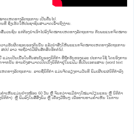
ຈົດໝາຍເຫດທາງລັດຖະການ ເປັນ​ຕົ້ນ​ໄປ.
ນທີ່ ຊຶ່ງເຮັດໃຫ້ປະຊາຊົນສາມາດເຂົ້າເຖິງງ່າຍ.
່ຜ່ານສື່ມວນຊົນ ແຕ່ຕ້ອງນໍາເອົາໄປລົງຈົດໝາຍເຫດທາງລັດຖະການ ກັບ​ພະແນກຈົດ​ໝາຍ​
ໄປທີ່ຢູ່ໃນຄວາມຮັບຜິດຊອບຂອງຕົນນັ້ນ ແລ້ວນໍາສົ່ງໃຫ້​ພະແນກຈົດ​ໝາຍ​ເຫດ​ທາງ​ລັດ​ຖະ​ການ
 ​ຈະຖື​ວ່າບໍ່​ມີ​ຜົນ​ສັກ​ສິດ​ອີກ​ຕໍ່​ໄປ.
ບນີ້ ແມ່ນເປັນເນື້ອໃນຕົ້ນສະບັບຂອງນິຕິກໍາ ທີ່ຖືກຮັບຮອງແລະ ປະກາດໃຊ້ ໂດຍອົງການ
ກຈາກນັ້ນ ທ່ານຍັງສາມາດເປີດເບິ່ງນິຕິກຳຢູ່ໃນແຟ້ມ ທີ່ເປັນເອກະສານ (word text
ໝາຍເຫດທາງລັດຖະການ. ລາຍຊື່ນິຕິກຳ ແມ່ນຈັດລຽງຕາມວັນທີ ພິມເຜີຍແຜ່ນິຕິກຳລົງ
ເຫັນແມ່ນຢ່າງໜ້ອຍ 60 ວັນ ຫຼື ຈົນກວ່າຈະມີຮ່າງໃໝ່ມາປ່ຽນແທນ ຫຼື ນິຕິກໍາ
ິກຳ) ຫຼື ພິມລົງໃນສື່ສິ່ງພິມ ຫຼື ເຄື່ອງມືອື່ນໆ ເພື່ອທາບທາມຄໍາເຫັນ ໃນການ
.