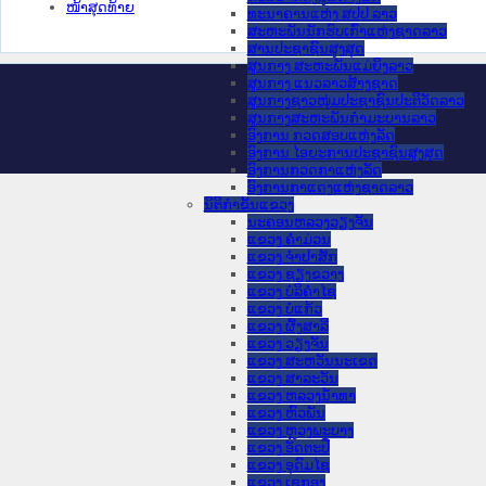
ໜ້າສຸດທ້າຍ
ທະນາຄານແຫ່ງ ສປປ ລາວ
ສະຫະພັນນັກຮົບເກົ່າແຫ່ງຊາດລາວ
ສານປະຊາຊົນສູງສຸດ
ສູນກາງ ສະຫະພັນແມ່ຍິງລາວ
ສູນກາງ ແນວລາວສ້າງຊາດ
ສູນກາງຊາວໜຸ່ມປະຊາຊົນປະຕິວັດລາວ
ສູນກາງສະຫະພັນກຳມະບານລາວ
ອົງການ ກວດສອບແຫ່ງລັດ
ອົງການ ໄອຍະການປະຊາຊົນສູງສຸດ
ອົງການກວດກາແຫ່ງລັດ
ອົງການກາແດງແຫ່ງຊາດລາວ
ນິຕິກໍາຂັ້ນແຂວງ
ນະ​ຄອນ​ຫລວງວຽງຈັນ
ແຂວງ ຄໍາມ່ວນ
ແຂວງ ຈໍາປາສັກ
ແຂວງ ຊຽງຂວາງ
ແຂວງ ບໍລິຄໍາໄຊ
ແຂວງ ບໍ່ແກ້ວ
ແຂວງ ຜົ້ງສາລີ
ແຂວງ ວຽງຈັນ
ແຂວງ ສະຫວັນນະເຂດ
ແຂວງ ສາລະວັນ
ແຂວງ ຫລວງນໍ້າທາ
ແຂວງ ຫົວພັນ
ແຂວງ ຫຼວງພະບາງ
ແຂວງ ອັດຕະປື
ແຂວງ ອຸດົມໄຊ
ແຂວງ ເຊກອງ