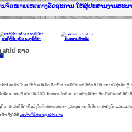
ice Lao PDR
ໝາຍເຫດທາງລັດຖະການ ແລະ ແອັບກົດໝາຍລາວ ທີ່ ສະຖາ
ງານຈົດໝາຍເຫດທາງລັດຖະການ ໃຫ້ຜູ້ປະສານງານສະພ
ືນການຈັດຕັ້ງປະຕິບັດວຽກງານຈົດໝາຍເຫດທາງລັດຖະ
ສານງານວຽກງານຈົດໝາຍເຫດທາງລັດຖະການ ສຳລັບ ພາກ
ສານງານວຽກງານຈົດໝາຍເຫດທາງລັດຖະການ ສຳລັບ ພາກໃ
າຍລາວ ແລະ ເວັບໄຊຈົດໝາຍເຫດທາງລັດຖະການ ທີ່ ວ
າຍລາວ ແລະ ເວັບໄຊຈົດໝາຍເຫດທາງລັດຖະການ ທີ່ ວິ
ົດໝາຍເຫດທາງລັດຖະການໃຫ້ຜູ້ປະສານງານຂັ້ນແຂວງ
ງານຈົດໝາຍເຫດທາງລັດຖະການ ໃຫ້ຜູ້ປະສານງານສະພ
ສະຖິຕິປັດຈຸບັນ ຂອງນິຕິກໍາ
ກົດໝາຍທັງໝົດ
ງ ສປປ ລາວ
ົມ
ນິກ ໃນ​ລະ​ບົບ​ອິນ​ເຕີ​ເນັດ ຊຶ່ງ​ເປັນ​ບ່ອນ​ລົງ​ບັນ​ດາ​ນິ​ຕິ​ກຳ ທີ່ໄດ້ປະກາດໃຊ້ແລ້ວ ຫຼື ເອ
ບ​ທົ່ວ​ໄປ ຕາມ​ທີ່​ໄດ້​ກຳ​ນົດ​ໄວ້​ໃນ​ກົດ​ໝາຍ​ວ່າ​ດ້ວຍ​ ການ​ສ້າງ​ນິ​ຕິ​ກຳ ຍົກ​ເວັ້ນ​ບັນ​ດານິ​ຕິ​ກຳ​ຂັ
ກິດ. ສໍາລັບນິຕິກຳພິມລົງໃນຈົດໝາຍເຫດທາງລັດຖະການ ທີ່ເປັນພາສາອັງກິດແມ່ນແປບໍ
້າເບີ່ງໄດ້ທີ່
ລະບົບນິຕິກຳຂອງ ສປປ ລາວ