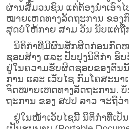
ຜ່ານສື່ມວນຊົນ ແຕ່ຕ້ອງນໍາເອ
ໝາຍ​ເຫດ​ທາງ​ລັດ​ຖະ​ການ​ ຂອ
ສຸດບໍ່ໃຫ້ກາຍ ສາມ ວັນ ນັບແຕ່ຖື
ນິ​ຕິ​ກຳ​ທີ່​ມີ​ຜົນ​ສັກ​ສິດ​ກ່ອນ​ກົດ
ຊອບ​ສ້າງ ແລະ ປັບ​ປຸງນິ​ຕິ​ກຳ ຮີ
ຢູ່ໃນຄວາມຮັບຜິດຊອບຂອງຕົນນັ້ນ
ການ ແລະ ເວັບໄຊ​ ກົມໂຄສະນາເຜ
ຈົດໝາຍເຫດທາງລັດຖະການ. ບັນ​ດາ​ນິ​
ຖະ​ການ ຂອງ ສປ​ປ ລາວ ​ຈະຖື​ວ່າບໍ່​ມີ
ຢູ່ໃນໜ້າ​ເວັບ​ໄຊ​ນີ້ ນິຕິກຳທີ່
ເປັນຮູບພາບ (Portable Documen