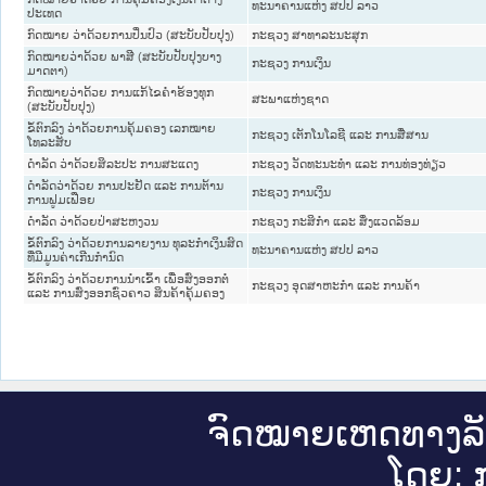
ທະນາຄານແຫ່ງ ສປປ ລາວ
ປະເທດ
ກົດໝາຍ ວ່າດ້ວຍການປິ່ນປົວ (ສະບັບປັບປຸງ)
ກະຊວງ ສາທາລະນະສຸກ
ກົດໝາຍວ່າດ້ວຍ ພາສີ (ສະບັບປັບປຸງບາງ
ກະຊວງ ການເງິນ
ມາດຕາ)
ກົດໝາຍວ່າດ້ວຍ ການແກ້ໄຂຄຳຮ້ອງທຸກ
ສະພາແຫ່ງຊາດ
(ສະບັບປັບປຸງ)
ຂໍ້ຕົກລົງ ວ່າດ້ວຍການຄຸ້ມຄອງ ເລກໝາຍ
ກະຊວງ ເຕັກໂນໂລຊີ ແລະ ການສື່ສານ
ໂທລະສັບ
ດຳລັດ ວ່າດ້ວຍສິລະປະ ການສະແດງ
ກະຊວງ ວັດທະນະທຳ ແລະ ການທ່ອງທ່ຽວ
ດໍາລັດວ່າດ້ວຍ ການປະຢັດ ແລະ ການຕ້ານ
ກະຊວງ ການເງິນ
ການຟູມເຟືອຍ
ດຳລັດ ວ່າດ້ວຍປ່າສະຫງວນ
ກະຊວງ ກະສິກຳ ແລະ ສິ່ງແວດລ້ອມ
ຂໍ້ຕົກລົງ ວ່າດ້ວຍການລາຍງານ ທຸລະກຳເງິນສົດ
ທະນາຄານແຫ່ງ ສປປ ລາວ
ທີ່ມີມູນຄ່າເກີນກຳນົດ
ຂໍ້ຕົກລົງ ວ່າດ້ວຍການນຳເຂົ້າ ເພື່ອສົ່ງອອກຕໍ່
ກະຊວງ ອຸດສາຫະກຳ ແລະ ການຄ້າ
ແລະ ການສົ່ງອອກຊົ່ວຄາວ ສິນຄ້າຄຸ້ມຄອງ
ຈົດ​ໝາຍ​ເຫດ​ທາງ​ລ
ໂດຍ: ກ