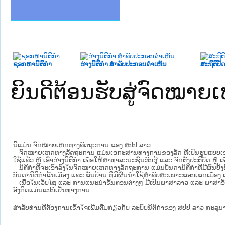
ງລັດຖະການໃຫ້ຜູ້ປະສານງານ
້ງປະຕິບັດວຽກງານຈົດໝາຍເຫດ
ລັດຖະການ ແລະ ແອັບກົດໝາຍ
ງານຈົດໝາຍເຫດທາງລັດຖະການ
ງານຈົດໝາຍເຫດທາງລັດຖະການ
ລະ ເວັບໄຊຈົດໝາຍເຫດທາງ
ລະ ເວັບໄຊຈົດໝາຍເຫດທາງ
ຍເຫດທາງລັດຖະການ ໃຫ້ຜູ້
ຄານສັນຕິບານປະຊາຊົນ
າຄານຕຳຫຼວດປະຊາຊົນ
ຊາຊົນ ພາກກາງ
ຍຸຕິທຳແຫ່ງຊາດ
ພາກເໜືອ
າກກາງ
ຖະການ
າກໃຕ້
ຊອກຫານິຕິກໍາ
ຮ່າງນິຕິກໍາ ສໍາລັບປະກອບຄໍາເຫັນ
ສະຖິຕິປັດ
ຍິນດີຕ້ອນຮັບສູ່ຈົດໝ
ນີ້ແມ່ນ ຈົດໝາຍເຫດທາງລັດຖະການ ຂອງ ສປປ ລາວ.
ຈົດໝາຍເຫດທາງລັດຖະການ ແມ່ນ​ເອ​ກະ​ສານ​ທາງ​ການ​ຂອງ​ລັດ ທີ່​ເປັນ​ຮູບ​ແບບ​ເອ​ເລັກ​ໂຕ​
ໃຊ້ແລ້ວ ຫຼື ເອົາຮ່າງນິຕິກໍາ ເພື່ອໃຫ້​ສາ​ທາ​ລະ​ນະ​ຊົນ​ຮັບ​ຮູ້ ແລະ ຈັດ​ຕັ້ງ​ປະ​ຕິ​ບັດ ຫ
ນິ​ຕິ​ກຳ​ທີ່​ຈະ​ເອົາ​ລົງ​ໃນ​ຈົດ​ໝາຍ​ເຫດ​ທາງ​ລັດ​ຖະ​ການ ​ແມ່ນ​ບັນ​ດາ​ນິ​ຕິ​ກຳ​ທີ່​ມີ​ຜົນ​ບັງ​
ບັນ​ດານິ​ຕິ​ກຳ​ຂັ້ນ​ເມືອງ ແລະ ຂັ້ນ​ບ້ານ ​ທີ່​ມີ​ຜົນ​ນຳ​ໃຊ້​ສຳ​ລັບ​ສະ​ເພາະ​ຂອບ​ເຂດ​ເມືອງ 
ເນື້ອໃນ​ເວັບ​ໄຊ​ ແລະ ການແນະນໍາຂັ້ນຕອນຕ່າງໆ ມີເປັນພາສາລາວ ແລະ ພາສາອັ
ອັງກິດແມ່ນແປບໍ່ເປັນທາງການ.
ສໍາລັບທ່ານທີ່ຕ້ອງການເຂົ້າໃຈເພີ່ມຕື່ມກ່ຽວກັບ ລະບົບນິຕິກຳຂອງ ສປປ ລາວ ກະລຸນາເຂົ