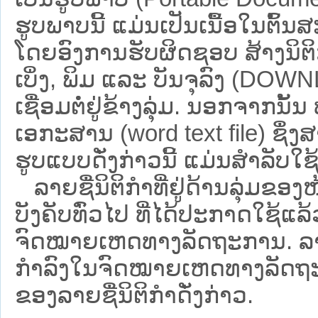
ຮູບພາບນີ້ ແມ່ນເປັນເນື້ອໃນຕົ້
ໂດຍອົງການຮັບຜິດຊອບ ສ້າງນິຕິກ
ເບິ່ງ, ພິມ ແລະ ບັນຈຸລົງ (D
ເຊື່ອມຕໍ່ຢູ່ຂ້າງລຸ່ມ. ນອກຈາກນັ້
ເອກະສານ (word text file) ຊຶ່ງ
ຮູບແບບດັ່ງກ່າວນີ້ ແມ່ນສຳລັບໃຊ້ເປ
ລາຍຊື່ນິຕິກຳທີ່ຢູ່ດ້ານລຸ່ມຂອງ
ບັງຄັບທົ່ວໄປ ທີ່ໄດ້ປະກາດໃຊ້ແລ
ຈົດໝາຍເຫດທາງລັດຖະການ. ລາຍຊ
ກຳລົງໃນຈົດໝາຍເຫດທາງລັດຖະການ ຊ
ຂອງລາຍຊື່ນິຕິກໍາດັ່ງກ່າວ.