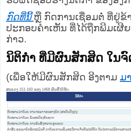
ກົດທີ່ນີ້
ຫຼື ກົດການເຊື່ອມຕໍ່ ທີ່ຢູ່
ປະກອບຄຳເຫັນ ທີ່ໄດ້ຖືກພີມເຜີຍ
ກ່າວ.
ນິຕິກໍາ ທີ່ມີຜົນສັກສິດ
(ເພື່ອໃຫ້ມີຜົນສັກສິດ ອີງຕາມ
ມາ
ສະແດງ 151-160 ຂອງ 1468 ຜົນທີ່ໄດ້ຮັບ.
ນິຕິກໍາ
ກົດໝາຍວ່າດ້ວຍ ການຈະລາຈອນທາງບົກ (ສະບັບປັງປຸງ)
ກົດໝາຍວ່າດ້ວຍ ພັນທະປ້ອງກັນຊາດ
ກົດໝາຍວ່າດ້ວຍ ການຂົນສົ່ງຫລາຍຮູບແບບ
ຄຳສັ່ງ ຂອງນາຍົກລັດຖະມົນຕີ ວ່າດ້ວຍການເພີ່ມທະວີການຈັດຕັ້ງປະຕິບັດ ກົນໄກການບໍລິການຜ່ານ