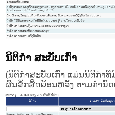
ຂອບເຂດທົ່ວປະເທດ
ຄໍາສັ່ງແນະນໍາ ຂອງເຈົ້າແຂວງໆຄໍາມ່ວນ ກ່ຽວກັບການເພີ່ມທະວີ ຄວາມເຂັ້ມງວດໃນການຄຸ້ມຄອງ ປ
ຊັບພະຍາກອນ ປ່າໄມ້ ແລະ ການຂຸດຄົ້ນໄມ້
ຂໍ້ຕົກລົງຂອງລັດຖະມົນຕີ ວ່າດ້ວຍການຄຸ້ມຄອງ ກິດຈະການຟາມລ້ຽງສັດ ໃນ ສປປ ລາວ
ຄຳສັ່ງ ໃຫ້ຄຸ້ມຄອງການເກັບຊື້ສັດ(ງົວ, ຄວາຍ) ຢູ່ ພາຍໃນແຂວງຫົວພັນ
ຄຳສັ່ງ ວ່າດ້ວຍການຄຸ້ມຄອງເຂດສະຫງວນຂອງທາງຫຼວງ
ດຳລັດ ວ່າດ້ວຍກອງທຶນ ຄວບຄຸມຢາສູບ
ດຳລັດ ວ່າດ້ວຍການແຈ້ງຊັບສິນ
ນິຕິກໍາ ສະບັບເກົ່າ
(ນິຕິກໍາສະບັບເກົ່າ ແມ່ນນິຕິກໍາ
ຜົນສັກສິດຍ້ອນຫລັງ ຕາມກໍານົດເວ
ສະແດງ 151-160 ຂອງ 289 ຜົນທີ່ໄດ້ຮັບ.
ນິຕິກໍາ
ພາກສ່ວນຮັບຜິດຊອບ
ກົດໝາຍວ່າດ້ວຍ ການຄຸ້ມຄອງເງິນຕາຕ່າງ