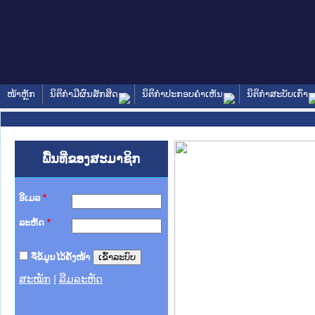
ໜ້າຫຼັກ
ນິຕິກໍາມີຜົນສັກສິດ
ນິຕິກໍາປະກອບຄໍາເຫັນ
ນິຕິກໍາສະບັບເກົ່າ
ພື້ນທີ່ຂອງສະມາຊິກ
ອີເມລ
*
ລະຫັດ
*
ຈື່ຂໍ້ມູນໄວ້ຄັ້ງໜ້າ
ສະໝັກ
|
ລືມລະຫັດ