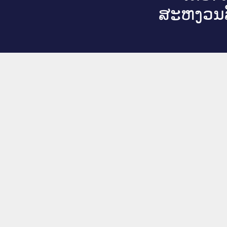
ສະ​ຫງວນ​ລ