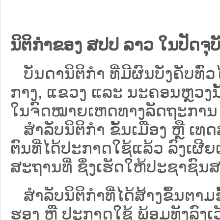
ນິຕິກຳຂອງ ສປປ ລາວ ໃນປັດຈຸບັ
ບັນດານິຕິກໍາ ທີ່ມີຜົນບັງຄັບທົ່ວໄ
ກາງ, ແຂວງ ແລະ ນະຄອນຫຼວງນັ້ນ 
ໃນຈົດໝາຍເຫດທາງລັດຖະການ ເປັ
ສຳລັບນິ​ຕິ​ກຳ ຂັ້ນເມືອງ ຫຼື 
ຕົນທີ່ໄດ້ປະກາດໃຊ້ແລ້ວ ລົງ​ເຜີຍ
ສະຖານທີ່ ຊຶ່ງເຮັດໃຫ້ປະຊາຊົນສາ
ສໍາລັບນິຕິກໍາທີ່ໄດ້ສ້າງຂຶ້ນຕາມ
ຮອງ ຫຼື ປະກາດໃຊ້ ພ້ອມທັງລົງເ