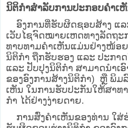
ນິຕິກຳສຳລັບການປະກອບຄຳເຫ
ອົງການທີ່ຮັບຜິດຊອບສ້າງ ແລະ 
ເວັບ​ໄຊຈົດໝາຍເຫດທາງລັດຖະກາ
ທາບທາມຄໍາເຫັນແມ່ນຢ່າງໜ້ອຍ 6
ນິຕິກໍາ ຖືກຮັບຮອງ ແລະ ປະກາດ
ແລະ ປັບປຸງນິຕິກໍາ ສາມາດນຳເອົາຮ
ຂອງອົງການສ້າງນິຕິກຳ) ຫຼື ພິມລົງ
ເຫັນ ໃນການຮັບປະກັນໃຫ້ສາທາລ
ກຳ ໄດ້ຢ່າງງ່າຍດາຍ.
ການສົ່ງຄໍາເຫັນຂອງທ່ານ ໃສ່ຮ່
ຮັບຜິດຊອບຮ່າງນິຕິກຳ ຂອງອົງກາ