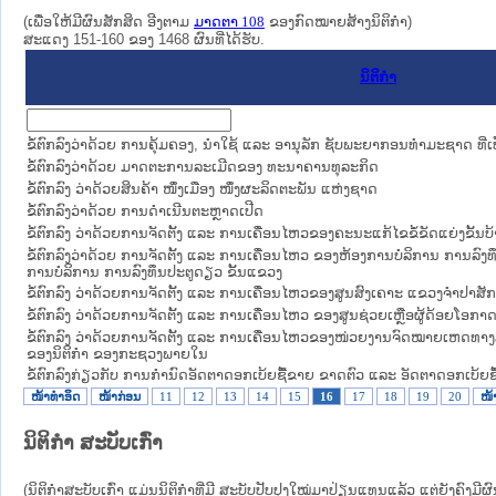
(ເພື່ອໃຫ້ມີຜົນສັກສິດ ອີງຕາມ
ມາດ​ຕາ 108
ຂອງກົດໝາຍສ້າງນິຕິກໍາ)
ສະແດງ 151-160 ຂອງ 1468 ຜົນທີ່ໄດ້ຮັບ.
ນິຕິກໍາ
ຂໍ້ຕົກລົງວ່າດ້ວຍ ການຄຸ້ມຄອງ, ​ນຳໃຊ້ ແລະ ອານຸລັກ ຊັບພະຍາກອນທຳມະຊາດ ທີ່ເ
ຂໍ້ຕົກລົງວ່າດ້ວຍ ມາດຕະການລະເມີດຂອງ ທະນາຄານທຸລະກິດ
ຂໍ້ຕົກລົງ ວ່າດ້ວຍສິນຄ້າ ໜຶ່ງເມືອງ ໜຶ່ງຜະລິດຕະພັນ ແຫ່ງຊາດ
ຂໍ້ຕົກລົງວ່າດ້ວຍ ການດຳເນີນຕະຫຼາດເປີດ
ຂໍ້ຕົກລົງ ວ່າດ້ວຍການຈັດຕັ້ງ ແລະ ການເຄື່ອນໄຫວຂອງຄະນະແກ້ໄຂຂໍ້ຂັດແຍ່ງຂັ້ນບ
ຂໍ້ຕົກລົງວ່າດ້ວຍ ການຈັດຕັ້ງ ແລະ ການເຄື່ອນໄຫວ ຂອງຫ້ອງການບໍລິການ ການ
ການບໍລິການ ການລົງທຶນປະຕູດຽວ ຂັ້ນແຂວງ
ຂໍ້ຕົກລົງ ວ່າດ້ວຍການຈັດຕັ້ງ ແລະ ການເຄື່ອນໄຫວຂອງສູນສົງເຄາະ ແຂວງຈໍາປາສັກ
ຂໍ້ຕົກລົງ ວ່າດ້ວຍການຈັດຕັ້ງ ແລະ ການເຄື່ອນໄຫວ ຂອງສູນຊ່ວຍເຫຼືອຜູ້ດ້ອຍໂອ
ຂໍ້ຕົກລົງ ວ່າດ້ວຍການຈັດຕັ້ງ ແລະ ການເຄື່ອນໄຫວຂອງໜ່ວຍງານຈົດໝາຍເຫດທ
ຂອງນິຕິກຳ ຂອງກະຊວງພາຍໃນ
ຂໍ້ຕົກລົງກ່ຽວກັບ ການກຳນົດອັດຕາດອກເບ້ຍຊື້ຂາຍ ຂາດຕົວ ແລະ ອັດຕາດອກເບ້ຍ
ໜ້າທໍາອິດ
ໜ້າກ່ອນ
11
12
13
14
15
16
17
18
19
20
ໜ້າ
ນິຕິກໍາ ສະບັບເກົ່າ
(ນິຕິກໍາສະບັບເກົ່າ ແມ່ນນິຕິກໍາທີ່ມີ ສະບັບປັບປຸງໃໝ່ມາປ່ຽນແທນແລ້ວ ແຕ່ຍັງຄົງມີ