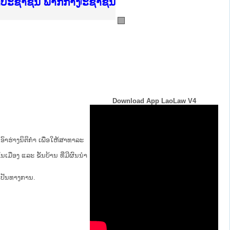
ບັນຍຸຕິທຳແຫ່ງຊາດ
າປະຊາຊົນ ພາກເໜືອ
ການ
ກາງ
ຕ້
ິທະຍາຄານຕຳຫຼວດປະຊາຊົນ
ທະຍາຄານສັນຕິບານປະຊາຊົນ
ພາກເໜືອ
າປະຊາຊົນ ພາກກາງ
Download App LaoLaw V4
ົາຮ່າງນິຕິກໍາ ເພື່ອໃຫ້​ສາ​ທາ​ລະ​
້ນ​ເມືອງ ແລະ ຂັ້ນ​ບ້ານ ​ທີ່​ມີ​ຜົນ​ນຳ​
່ເປັນທາງການ.