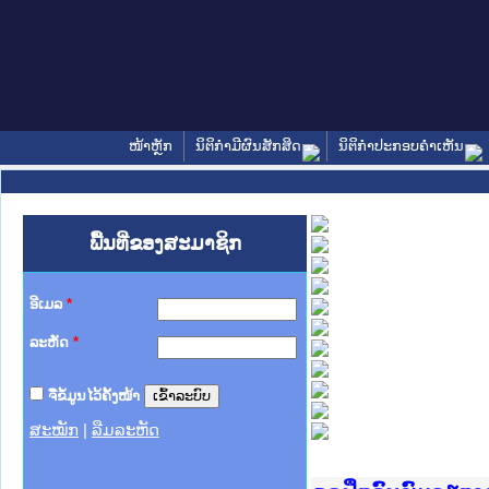
ໜ້າຫຼັກ
ນິຕິກໍາມີຜົນສັກສິດ
ນິຕິກໍາປະກອບຄໍາເຫັນ
ພື້ນທີ່ຂອງສະມາຊິກ
ອີເມລ
*
ລະຫັດ
*
ຈື່ຂໍ້ມູນໄວ້ຄັ້ງໜ້າ
ສະໝັກ
|
ລືມລະຫັດ