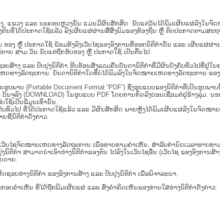
ນ​ສູນ​ກາງ, ແຂວງ ແລະ ນະຄອນຫຼວງນັ້ນ ແມ່ນມີຜົນສັກສິດ ນັບ​ແຕ່​ວັນໄດ້ພິມເຜີຍແຜ່ລົງໃນ
ນທີ່ໄດ້ປະກາດໃຊ້ແລ້ວ ລົງ​ເຜີຍແຜ່​ຜ່ານ​ສື່ສິ່ງພິມຂອງທ້ອງຖິ່ນ ຫຼື ຕິດປະກາດຕາມສະຖາ
ັນຮັບ ຮອງ ຫຼື ປະກາດໃຊ້ ພ້ອມທັງລົງເວັບໄຊຂອງອົງການທີ່ອອກນິຕິກໍານັ້ນ ແລະ ເຜີຍແຜ
ກາຍ ສາມ ວັນ ນັບແຕ່ຖືກຮັບຮອງ ຫຼື ປະກາດໃຊ້ ເປັນຕົ້ນໄປ.
ນ​ຮັບ​ຜິດ​ຊອບ​ສ້າງ ແລະ ປັບ​ປຸງນິ​ຕິ​ກຳ ຮີບຮ້ອນສັງລວມຄືນບັນດານິຕິກໍາທີ່ມີຜົນບັງຄັບທົ່ວ
ານ. ບັນ​ດາ​ນິ​ຕິ​ກຳ​ໃດ​ທີ່ບໍ່​ໄດ້​ພິມ​ລົງ​ໃນ​ຈົດ​ໝາຍ​ເຫດ​ທາງ​ລັດ​ຖະ​ການ ຂອງ ສປ​ປ ລາວ
່ເປັນຮູບພາບ (Portable Document Format “PDF”) ຊຶ່ງຮູບແບບຂອງນິຕິກໍາທີ່ເປັນຮູບພາ
ລະ ບັນຈຸລົງ (DOWNLOAD) ໃນຮູບແບບ PDF ໂດຍການກົດລົງບ່ອນເຊື່ອມຕໍ່ຢູ່ຂ້າງລຸ່ມ. ນອ
ໃຊ້ເປັນຂໍ້ມູນເທົ່ານັ້ນ.
ບັງຄັບທົ່ວໄປ ທີ່ໄດ້ປະກາດໃຊ້ແລ້ວ ແລະ ມີຜົນສັກສິດ ພາຍຫຼັງໄດ້ພິມເຜີຍແຜ່ລົງໃນຈົດ
ື່ນິຕິກໍາດັ່ງກ່າວ.
ເວັບ​ໄຊຈົດໝາຍເຫດທາງລັດຖະການ ເພື່ອທາບທາມຄຳເຫັນ, ສໍາລັບກໍານົດເວລາທາບທາມຄໍາ
ໍາ ສາມາດນຳເອົາຮ່າງນິຕິກຳຂອງຕົນ ໄປລົງໃນ​ເວັບ​ໄຊ​ອື່ນ (ເວັບ​ໄຊ​ ຂອງອົງການສ້າງນິຕ
າຍດາຍ.
ດຊອບຮ່າງນິຕິກຳ ຂອງອົງການສ້າງ ແລະ ປັບປຸງນິຕິກຳ ເພື່ອພິຈາລະນາ.
ັບການປະກອບຄຳເຫັນ ທີ່ໄດ້ຖືກພີມເຜີຍແຜ່ ແລະ ສົ່ງຄຳຄິດເຫັນຂອງທ່ານໃສ່ຮ່າງນິຕິກຳດັ່ງກ່າວ