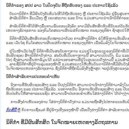
ນິຕິກຳຂອງ ສປປ ລາວ ໃນປັດຈຸບັນ ທີ່ຖືກ​ຮັບ​ຮອງ ແລະ ປະກາດໃຊ້ແລ້ວ
ບັນດານິຕິກໍາ ທີ່ມີຜົນບັງຄັບທົ່ວໄປທີ່ໄດ້ຖືກ​ຮັບ​ຮອງ ຫຼື ປະກາດໃຊ້ແລ້ວ ຢູ່ຂັ້
ສຳລັບນິ​ຕິ​ກຳ ຂັ້ນເມືອງ ຫຼື ເທດ​ສະ​ບານ ແລະ ບ້ານ ແມ່ນສາມາດນຳເອົານິຕິກຳຂອງຕົ
ສໍາລັບນິຕິກໍາທີ່ໄດ້ສ້າງຂຶ້ນຕາມຂັ້ນຕອນເລັ່ງລັດ ອາດມີຜົນສັກສິດທັນທີນັບແຕ່ວ
ເຫດ​ທາງ​ລັດ​ຖະ​ການ​ ຂອງກົມໂຄສະນາເຜີຍແຜ່ກົດໝາຍ ກະຊວງຍຸຕິທໍາ ຊ້າສຸດບໍ່ໃຫ້
ນິ​ຕິ​ກຳ​ທີ່​ມີ​ຜົນ​ສັກ​ສິດ​ກ່ອນ​ກົດ​ໝາຍ​ວ່າ​ດ້ວຍ​ ການ​ສ້າງ​ນິ​ຕິ​ກຳ ຂໍໃຫ້ອົງ​ກາ
ແລະ ເວັບໄຊ​ ກົມໂຄສະນາເຜີຍແຜ່ກົດໝາຍ ກະຊວງຍຸຕິທໍາ ເພື່ອພິມລົງໃນຈົດໝາຍເຫດທາງລັດຖະກ
ຢູ່ໃນໜ້າ​ເວັບ​ໄຊ​ນີ້ ນິຕິກຳທີ່ເປັນສະບັບທາງການ ແມ່ນຢູ່ໃນຮູບແບບຂອງນິຕິກໍາທີ
ຮັບຜິດຊອບ ສ້າງນິຕິກຳດັ່ງກ່າວ. ສະບັບທີ່ເປັນທາງການນີ້ ສາມາດເປີດເບິ່ງ, ພິມ ແ
file) ຊຶ່ງສາມາດຄົ້ນຫາຂໍ້ມູນໄດ້ ແຕ່ວ່າເອກະສານທີ່ຢູ່ໃນຮູບແບບດັ່ງກ່າວນີ້ ແມ່ນສຳລັບ
ລາຍຊື່ນິຕິກຳທີ່ຢູ່ດ້ານລຸ່ມຂອງໜ້ານີ້ ແມ່ນສະແດງໃຫ້ເຫັນບັນດານິຕິກຳທີ່ມີຜົນ
ໃນຈົດໝາຍເຫດທາງລັດຖະການ ຊຶ່ງນິຕິກຳທີ່ຖືກພິມລົງຄັ້ງຫຼ້າສຸດ ຈະຢູ່ເທິງສຸດຂອງລາຍຊ
ນິຕິກຳສຳລັບການປະກອບຄຳເຫັນ
ອົງການທີ່ຮັບຜິດຊອບສ້າງ ແລະ ປັບປຸງນິຕິກຳ ສາມາດນຳເອົາຮ່າງນິຕິກຳມາລົງໃນ​
ຖືກຮັບຮອງ ແລະ ປະກາດໃຊ້ແລ້ວ. ນອກຈາກນັ້ນ ອົງການຮັບຜິດຊອບສ້າງ ແລະ ປັບປຸງນິຕິກ
ຮັບປະກັນໃຫ້ສາທາລະນະຊົນ ສາມາດເຂົ້າປະກອບຄໍາເຫັນໃສ່ຮ່າງນິຕິກຳ ໄດ້ຢ່າງງ່
ການສົ່ງຄໍາເຫັນຂອງທ່ານ ໃສ່ຮ່າງນິຕິກຳດັ່ງກ່າວ ແມ່ນຈະຖືກສົ່ງໄປຫາຄະນະຮັບຜິ
ກົດທີ່ນີ້
ຫຼື ກົດການເຊື່ອມຕໍ່ ທີ່ຢູ່ຂ້າງເທີງຂອງໜ້ານີ້ ເພື່ອເບີ່ງຮ່າງນິຕິກໍາ ສໍາລ
ນິຕິກໍາ ທີ່ມີຜົນສັກສິດ ໃນຈົດໝາຍເຫດທາງລັດຖະການ