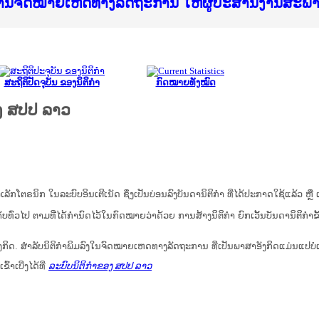
ice Lao PDR
ໝາຍເຫດທາງລັດຖະການ ແລະ ແອັບກົດໝາຍລາວ ທີ່ ສະຖາ
ງານຈົດໝາຍເຫດທາງລັດຖະການ ໃຫ້ຜູ້ປະສານງານສະພ
ືນການຈັດຕັ້ງປະຕິບັດວຽກງານຈົດໝາຍເຫດທາງລັດຖະ
ສານງານວຽກງານຈົດໝາຍເຫດທາງລັດຖະການ ສຳລັບ ພາກ
ສານງານວຽກງານຈົດໝາຍເຫດທາງລັດຖະການ ສຳລັບ ພາກໃ
າຍລາວ ແລະ ເວັບໄຊຈົດໝາຍເຫດທາງລັດຖະການ ທີ່ ວ
າຍລາວ ແລະ ເວັບໄຊຈົດໝາຍເຫດທາງລັດຖະການ ທີ່ ວິ
ົດໝາຍເຫດທາງລັດຖະການໃຫ້ຜູ້ປະສານງານຂັ້ນແຂວງ
ງານຈົດໝາຍເຫດທາງລັດຖະການ ໃຫ້ຜູ້ປະສານງານສະພ
ສະຖິຕິປັດຈຸບັນ ຂອງນິຕິກໍາ
ກົດໝາຍທັງໝົດ
ງ ສປປ ລາວ
ນິກ ໃນ​ລະ​ບົບ​ອິນ​ເຕີ​ເນັດ ຊຶ່ງ​ເປັນ​ບ່ອນ​ລົງ​ບັນ​ດາ​ນິ​ຕິ​ກຳ ທີ່ໄດ້ປະກາດໃຊ້ແລ້ວ ຫຼື ເອ
ບ​ທົ່ວ​ໄປ ຕາມ​ທີ່​ໄດ້​ກຳ​ນົດ​ໄວ້​ໃນ​ກົດ​ໝາຍ​ວ່າ​ດ້ວຍ​ ການ​ສ້າງ​ນິ​ຕິ​ກຳ ຍົກ​ເວັ້ນ​ບັນ​ດານິ​ຕິ​ກຳ​ຂັ
ກິດ. ສໍາລັບນິຕິກຳພິມລົງໃນຈົດໝາຍເຫດທາງລັດຖະການ ທີ່ເປັນພາສາອັງກິດແມ່ນແປບໍ
້າເບີ່ງໄດ້ທີ່
ລະບົບນິຕິກຳຂອງ ສປປ ລາວ