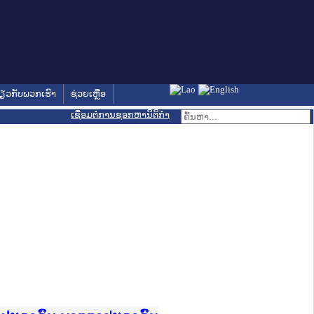
່ຽວກັບພວກເຮົາ
ຊ່ວຍເຫຼືອ
ເຊື່ອມຕໍ່ການຊອກຫານິຕິກຳ