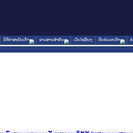
ນິຕິກໍາສະບັບເກົ່າ
ຂ່າວສານສໍາຄັນ
ເວັບໄຊອື່ນໆ
ຕິດຕໍ່ພວກເຮົາ
ກ