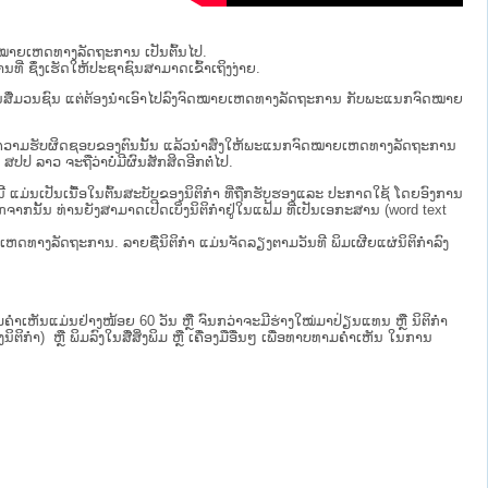
ຈົດໝາຍເຫດທາງລັດຖະການ ເປັນ​ຕົ້ນ​ໄປ.
ນທີ່ ຊຶ່ງເຮັດໃຫ້ປະຊາຊົນສາມາດເຂົ້າເຖິງງ່າຍ.
່ຜ່ານສື່ມວນຊົນ ແຕ່ຕ້ອງນໍາເອົາໄປລົງຈົດໝາຍເຫດທາງລັດຖະການ ກັບ​ພະແນກຈົດ​ໝາຍ​
ໄປທີ່ຢູ່ໃນຄວາມຮັບຜິດຊອບຂອງຕົນນັ້ນ ແລ້ວນໍາສົ່ງໃຫ້​ພະແນກຈົດ​ໝາຍ​ເຫດ​ທາງ​ລັດ​ຖະ​ການ
 ​ຈະຖື​ວ່າບໍ່​ມີ​ຜົນ​ສັກ​ສິດ​ອີກ​ຕໍ່​ໄປ.
ບນີ້ ແມ່ນເປັນເນື້ອໃນຕົ້ນສະບັບຂອງນິຕິກໍາ ທີ່ຖືກຮັບຮອງແລະ ປະກາດໃຊ້ ໂດຍອົງການ
ກຈາກນັ້ນ ທ່ານຍັງສາມາດເປີດເບິ່ງນິຕິກຳຢູ່ໃນແຟ້ມ ທີ່ເປັນເອກະສານ (word text
ໝາຍເຫດທາງລັດຖະການ. ລາຍຊື່ນິຕິກຳ ແມ່ນຈັດລຽງຕາມວັນທີ ພິມເຜີຍແຜ່ນິຕິກຳລົງ
ເຫັນແມ່ນຢ່າງໜ້ອຍ 60 ວັນ ຫຼື ຈົນກວ່າຈະມີຮ່າງໃໝ່ມາປ່ຽນແທນ ຫຼື ນິຕິກໍາ
ິກຳ) ຫຼື ພິມລົງໃນສື່ສິ່ງພິມ ຫຼື ເຄື່ອງມືອື່ນໆ ເພື່ອທາບທາມຄໍາເຫັນ ໃນການ
.