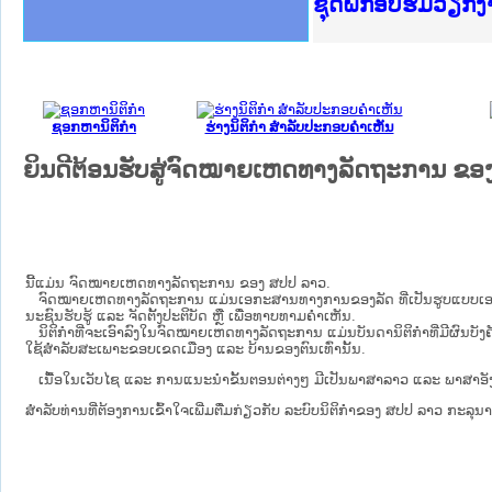
Ministry of Just
ເຜີຍແຜ່ວັບໄຊຈົດ
ກະຊວງຍຸຕິທຳ
ຊຸດຝຶກອົບຮົມວຽກ
ກອງປະຊຸມທົບທວນຄ
ຝຶກອົບຮົມ ຜູ່ປະ
ຝຶກອົບຮົມ ຜູ່ປະ
ເຜີຍແຜ່ແອັບກົດໝ
ເຜີຍແຜ່ແອັບກົດໝ
ຍົກລະດັບວຽກງານຈ
ຊຸດຝຶກອົບຮົມວຽກ
ຊອກຫານິຕິກໍາ
ຮ່າງນິຕິກໍາ ສໍາລັບປະກອບຄໍາເຫັນ
ຍິນດີຕ້ອນຮັບສູ່ຈົດໝາຍເຫດທາງລັດຖະການ ຂອ
ນີ້ແມ່ນ ຈົດໝາຍເຫດທາງລັດຖະການ ຂອງ ສປປ ລາວ.
ຈົດໝາຍເຫດທາງລັດຖະການ ແມ່ນ​ເອ​ກະ​ສານ​ທາງ​ການ​ຂອງ​ລັດ ທີ່​ເປັນ​ຮູບ​ແບບ​ເອ​ເລັກ​ໂຕ​ຣ​
ນະ​ຊົນ​ຮັບ​ຮູ້ ແລະ ຈັດ​ຕັ້ງ​ປະ​ຕິ​ບັດ ຫຼື ເພື່ອທາບທາມຄໍາເຫັນ.
ນິ​ຕິ​ກຳ​ທີ່​ຈະ​ເອົາ​ລົງ​ໃນ​ຈົດ​ໝາຍ​ເຫດ​ທາງ​ລັດ​ຖະ​ການ ​ແມ່ນ​ບັນ​ດາ​ນິ​ຕິ​ກຳ​ທີ່​ມີ​ຜົນ​ບັງ​ຄັ
ໃຊ້​ສຳ​ລັບ​ສະ​ເພາະ​ຂອບ​ເຂດ​ເມືອງ ແລະ ບ້ານ​ຂອງ​ຕົນ​ເທົ່າ​ນັ້ນ.
ເນື້ອໃນ​ເວັບ​ໄຊ​ ແລະ ການແນະນໍາຂັ້ນຕອນຕ່າງໆ ມີເປັນພາສາລາວ ແລະ ພາສາອັງ
ສໍາລັບທ່ານທີ່ຕ້ອງການເຂົ້າໃຈເພີ່ມຕື່ມກ່ຽວກັບ ລະບົບນິຕິກຳຂອງ ສປປ ລາວ ກະລຸນາເຂົ