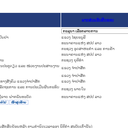
ພາກສ່ວນຮັບຜິດຊອບ
ປັນຢາ
ແຂວງ ໄຊຍະບູລີ
ທະນາຄານແຫ່ງ ສປປ ລາວ
ກະຊວງ ອຸດສາຫະກຳ ແລະ ການຄ້າ
ທະນາຄານແຫ່ງ ສປປ ລາວ
້ານ
ກະຊວງ ຍຸຕິທໍາ
ລົງທຶນປະຕູດຽວ ແລະ ໜ່ວຍງານປະສານງານ
ແຂວງ ຈໍາປາສັກ
ແຂວງ ຈໍາປາສັກ
ກາດທາງສັງຄົມ ແຂວງຈຳປາສັກ
ແຂວງ ຈໍາປາສັກ
າງລັດຖະການ ແລະ ການປະເມີນຜົນກະທົບ
ກະຊວງ ພາຍໃນ
ຊື້ຂາຍ ຝາກພັນທະບັດ
ທະນາຄານແຫ່ງ ສປປ ລາວ
ຕໍ່ໄປ
ໜ້າສຸດທ້າຍ
ຜົນສັກສິດຍ້ອນຫລັງ ຕາມກໍານົດເວລາຂອງ ນິຕິກໍາ ສະບັບເກົ່ານັ້ນ)