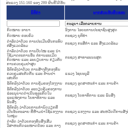
ສະແດງ 151-160 ຂອງ 289 ຜົນທີ່ໄດ້ຮັບ.
ນິຕິກໍາ
ພາກສ່ວນຮັບຜິດຊອບ
ກົດໝາຍ ອາຍາ
ອົງການ ໄອຍະການປະຊາຊົນສູງສຸດ
ກົດໝາຍ ຄອບຄົວ
ກະຊວງ ຍຸຕິທໍາ
ດຳລັດວ່າດ້ວຍ ການປະເມີນຜົນກະທົບ
ກະຊວງ ກະສິກຳ ແລະ ສິ່ງແວດລ້ອມ
ຕໍ່ສິ່ງແວດລ້ອມ
ດຳລັດວ່າດ້ວຍ ການປັບໄໝ ແລະ ນຳ
ໃຊ້ມາດຕະການອື່ນ ຕໍ່ການລະເມີດ
ກະຊວງ ສາທາລະນະສຸກ
ກົດໝາຍ ແລະ ລະບຽບການ ກ່ຽວກັບ
ການຄວບຄຸມຢາສູບ
ຂໍ້ຕົກລົງວ່າດ້ວຍ ການສ້າງຕັ້ງກອງທຶນ
ຄວບຄຸມສະກັດກັ້ນ ແລະ ຕ້ານຢາ
ແຂວງ ໄຊຍະບູລີ
ເສບຕິດ
ຂໍ້ຕົກລົງວ່າດ້ວຍ ການຄຸ້ມຄອງໂຮງງານ
ກະຊວງ ອຸດສາຫະກຳ ແລະ ການຄ້າ
ຂໍ້ຕົກລົງວ່າດ້ວຍ ລະບຽບຄຸ້ມຄອງການ
ຂໍອະນຸຍາດດຳເນີນທຸລະກິດໃນ
ກະຊວງ ໂຍທາທິການ ແລະ ຂົນສົ່ງ
ຂະແໜງການ ໂຍທາທິການ ແລະ
ຂົນສົ່ງ
ຂໍ້ຕົກລົງ ວ່າດ້ວຍການກຳນົດວຽກທີ່
ເປັນອັນຕະລາຍ ທີ່ຫ້າມນຳໃຊ້ແຮງງານ
ກະຊວງ ແຮງງານ ແລະ ສະຫວັດດີການສັງ
ໄວໜຸ່ມ
ດຳລັດ ວ່າດ້ວຍກອງທຶນສົ່ງເສີມ
ກະຊວງ ອຸດສາຫະກຳ ແລະ ການຄ້າ
ວິສາຫະກິດຂະໜາດນ້ອຍ ແລະ ກາງ