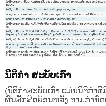
ຄໍາສັ່ງແນະນໍາ ວ່າດ້ວຍການເພີ່ມທະວີຄວາມຮັບຜິດຊອບຂອງທຸກພາກສ່ວນປະກອບສ່ວນເຂົ້າໃນວຽ
ກຸ່ມບ້ານ
ຄຳສັ່ງ ວ່າດ້ວຍການເພີ່ມທະວີຄວາມເອົາໃຈໃສ່ຕໍ່ວຽກງານທະບຽນສານ
ຄຳສັ່ງແນະນຳ ເພີ່ມທະວີຄວາມເອົາໃຈໃສ່ ການປ້ອງກັນ, ສະກັດກັ້ນ ແລະ ດັບມອດໄຟໄໝ້ລາມປ່າ
ຄໍາສັ່ງ ວ່າດ້ວຍການເພີ່ມທະວີຄວາມເອົາໃຈໃສ່ຕໍ່ວຽກງານທະບຽນສານ
ຄຳສັ່ງແນະນຳ ກ່ຽວກັບການຈັດຕັ້ງປະຕິບັດການເກັບເງິນພັນທະກອງທຶນ ພັດທະນາການທ່ອງທ່ຽວຂັ້
ໄຊ
ຄຳສັ່ງ ວ່າດ້ວຍການຈັດຕັ້ງປະຕິບັດຄຳສັ່ງເລກທີ 43/ນຍ ສະບັບລົງວັນທີ 23/08/2016 ວ່າດ້ວຍກ
ສ້າງແຂວງເປັນຫົວໜ່ວຍຍຸດທະສາດ, ສ້າງເມືອງເປັນຫົວໜ່ວຍເຂັ້ມແຂງຮອບດ້ານ,ສ້າງບ້ານເປັນຫ
ຄຳສັ່ງ ກ່ຽວກັບການຈັດຕັ້ງປະຕິບັດການເກັບເງິນພັນທະກອງທຶນພັດທະນາ ການທ່ອງທ່ຽວຂັ້ນແຂວງຢູ່ດ່
ຄຳສັ່ງວ່າດ້ວຍ ທິດທາງ, ເປົ້າໝາຍ ແລະ ມາດຕະການ ສ້າງແຂວງ ເປັນຫົວໜ່ວຍຍຸດທະສາດ, ສ້າງເມ
ສ້າງບ້ານ ເປັນຫົວໜ່ວຍພັດທະນາ
ຄຳສັ່ງແນະນຳ ກ່ຽວກັບການຜັນຂະຫຍາຍ, ຈັດຕັ້ງປະຕິບັດຄຳສັ່ງ ເລກທີ 15/ນຍ ລົງວັນທີ 13/5/201
ໃນການຄຸ້ມຄອງ ແລະ ກວດກາການຂຸດຄົ້ນໄມ້, ເຄື່ອນຍ້າຍໄມ້ ແລະ ທຸລະກິດໄມ້
ນິຕິກໍາ ສະບັບເກົ່າ
(ນິຕິກໍາສະບັບເກົ່າ ແມ່ນນິຕິກໍາ
ຜົນສັກສິດຍ້ອນຫລັງ ຕາມກໍານົດເວ