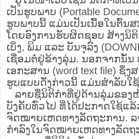
ເປັນຮູບພາບ (Portable Documen
ຮູບພາບນີ້ ແມ່ນເປັນເນື້ອໃນຕົ້
ໂດຍອົງການຮັບຜິດຊອບ ສ້າງນິຕິກ
ເບິ່ງ, ພິມ ແລະ ບັນຈຸລົງ (D
ເຊື່ອມຕໍ່ຢູ່ຂ້າງລຸ່ມ. ນອກຈາກນັ້
ເອກະສານ (word text file) ຊຶ່ງ
ຮູບແບບດັ່ງກ່າວນີ້ ແມ່ນສຳລັບໃຊ້ເປ
ລາຍຊື່ນິຕິກຳທີ່ຢູ່ດ້ານລຸ່ມຂອງ
ບັງຄັບທົ່ວໄປ ທີ່ໄດ້ປະກາດໃຊ້ແລ
ຈົດໝາຍເຫດທາງລັດຖະການ. ລາຍຊ
ກຳລົງໃນຈົດໝາຍເຫດທາງລັດຖະການ ຊ