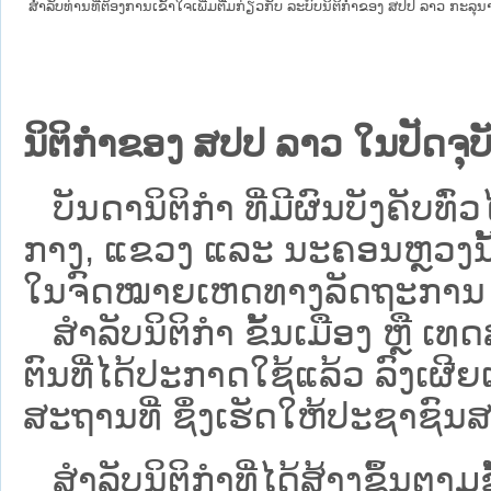
ສໍາລັບທ່ານທີ່ຕ້ອງການເຂົ້າໃຈເພີ່ມຕື່ມກ່ຽວກັບ ລະບົບນິຕິກຳຂອງ ສປປ ລາວ ກະລຸນາເຂົ
ນິຕິກຳຂອງ ສປປ ລາວ ໃນປັດຈຸບັ
ບັນດານິຕິກໍາ ທີ່ມີຜົນບັງຄັບທົ່ວໄ
ກາງ, ແຂວງ ແລະ ນະຄອນຫຼວງນັ້ນ 
ໃນຈົດໝາຍເຫດທາງລັດຖະການ ເປັ
ສຳລັບນິ​ຕິ​ກຳ ຂັ້ນເມືອງ ຫຼື 
ຕົນທີ່ໄດ້ປະກາດໃຊ້ແລ້ວ ລົງ​ເຜີຍ
ສະຖານທີ່ ຊຶ່ງເຮັດໃຫ້ປະຊາຊົນສາ
ສໍາລັບນິຕິກໍາທີ່ໄດ້ສ້າງຂຶ້ນຕາມ