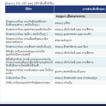
ສະແດງ 151-160 ຂອງ 289 ຜົນທີ່ໄດ້ຮັບ.
ນິຕິກໍາ
ພາກສ່ວນຮັບຜິດຊອບ
ກົດໝາຍວ່າດ້ວຍ ການຈັດຕັ້ງປະຕິບັດຄຳ
ກະຊວງ ຍຸຕິທໍາ
ຕັດສິນຂອງສານ ( ສະບັບປັບປຸງ )
ກົດໝາຍວ່າດ້ວຍ ທຸລະກຳທາງເອເລັກໂຕຣນິກ
ກະຊວງ ເຕັກໂນໂລຊີ ແລະ ການສື່ສານ
ກົດ​ໝາຍວ່າ​ດ້ວຍ​ ໄຟ​ຟ້າ ( ສະບັບປັບປຸງ )
ກະຊວງ ອຸດສາຫະກຳ ແລະ ການຄ້າ
ກົດໝາຍວ່າດ້ວຍ ການເລືອກຕັ້ງສະມາຊິກ
ສະພາແຫ່ງຊາດ
ສະພາແຫ່ງຊາດ
ກົດໝາຍວ່າດ້ວຍ ການສຶກສາ (ສະບັບປັບປຸງ)
ກະຊວງ ສຶກສາທິການ ແລະ ກິລາ
ຂໍ້ຕົກລົງ ວ່າດ້ວຍການອະນຸຍາດດຳເນີນ
ກະຊວງ ເຕັກໂນໂລຊີ ແລະ ການສື່ສານ
ທຸລະກິດບໍລິການໄປສະນີ
ຂໍ້ຕົກລົງວ່າດ້ວຍ ການຄຸ້ມຄອງຄວາມປອດໄພ
ດ້ານຄວາມແຮງທົ່ງແມ່ເຫຼັກໄຟຟ້າຂອງສະຖານີ
ກະຊວງ ເຕັກໂນໂລຊີ ແລະ ການສື່ສານ
ຮັບສົ່ງສັນຍານໂທລະສັບເຄື່ອນທີ່
ກົດໝາຍວ່າດ້ວຍ ການພັດທະນາ ແລະ ປົກປ້ອງ
ສູນກາງ ສະຫະພັນແມ່ຍິງລາວ
ແມ່ຍິງ
ດຳລັດວ່າດ້ວຍ ປ້າຍ
ກະຊວງ ວັດທະນະທຳ ແລະ ການທ່ອງທ່ຽວ
ດຳລັດ ວ່າດ້ວຍເລກປະຈຳຕົວຜູ້ເສຍອາກອນ
ກະຊວງ ການເງິນ