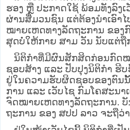
ຮອງ ຫຼື ປະກາດໃຊ້ ພ້ອມທັງລົງເ
ຜ່ານສື່ມວນຊົນ ແຕ່ຕ້ອງນໍາເອ
ໝາຍ​ເຫດ​ທາງ​ລັດ​ຖະ​ການ​ ຂອ
ສຸດບໍ່ໃຫ້ກາຍ ສາມ ວັນ ນັບແຕ່ຖື
ນິ​ຕິ​ກຳ​ທີ່​ມີ​ຜົນ​ສັກ​ສິດ​ກ່ອນ​ກົດ
ຊອບ​ສ້າງ ແລະ ປັບ​ປຸງນິ​ຕິ​ກຳ ຮີ
ຢູ່ໃນຄວາມຮັບຜິດຊອບຂອງຕົນນັ້ນ
ການ ແລະ ເວັບໄຊ​ ກົມໂຄສະນາເຜ
ຈົດໝາຍເຫດທາງລັດຖະການ. ບັນ​ດາ​ນິ​
ຖະ​ການ ຂອງ ສປ​ປ ລາວ ​ຈະຖື​ວ່າບໍ່​ມີ
ຢູ່ໃນໜ້າ​ເວັບ​ໄຊ​ນີ້ ນິຕິກຳທີ່