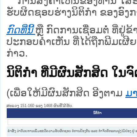
ການສົ່ງຄໍາເຫັນຂອງທ່ານ ໃສ່ຮ່
ຮັບຜິດຊອບຮ່າງນິຕິກຳ ຂອງອົງກາ
ກົດທີ່ນີ້
ຫຼື ກົດການເຊື່ອມຕໍ່ ທີ່ຢູ່
ປະກອບຄຳເຫັນ ທີ່ໄດ້ຖືກພີມເຜີຍ
ກ່າວ.
ນິຕິກໍາ ທີ່ມີຜົນສັກສິດ
(ເພື່ອໃຫ້ມີຜົນສັກສິດ ອີງຕາມ
ມາ
ສະແດງ 151-160 ຂອງ 1468 ຜົນທີ່ໄດ້ຮັບ.
ນິຕິກໍາ
ຄຳສັ່ງ ວ່າດ້ວຍການເພີ່ມທະວີຄວາມຮັບຜິດຊອບ ຕໍ່ການປ້ອງກັນ ແລະ ກຳຈັດຕັກແຕນຝູງໄມ້ປ່ອງ ຢ