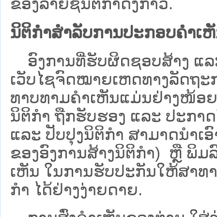
ຂອງລາຍຊື່ນິຕິກໍາດັ່ງກ່າວ.
ນິຕິກຳສຳລັບການປະກອບຄຳເຫ
ອົງການທີ່ຮັບຜິດຊອບສ້າງ ແລະ 
ເວັບ​ໄຊຈົດໝາຍເຫດທາງລັດຖະກາ
ທາບທາມຄໍາເຫັນແມ່ນຢ່າງໜ້ອຍ 6
ນິຕິກໍາ ຖືກຮັບຮອງ ແລະ ປະກາດ
ແລະ ປັບປຸງນິຕິກໍາ ສາມາດນຳເອົາຮ
ຂອງອົງການສ້າງນິຕິກຳ) ຫຼື ພິມລົງ
ເຫັນ ໃນການຮັບປະກັນໃຫ້ສາທາລ
ກຳ ໄດ້ຢ່າງງ່າຍດາຍ.