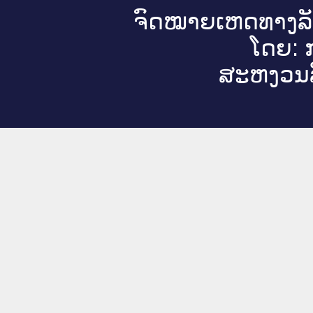
ຈົດ​ໝາຍ​ເຫດ​ທາງ​ລ
ໂດຍ: ກ
ສະ​ຫງວນ​ລ