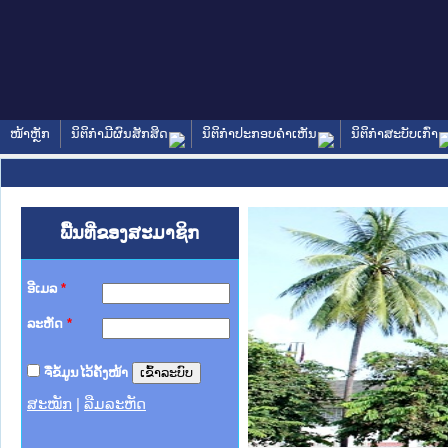
ໜ້າຫຼັກ
ນິຕິກໍາມີຜົນສັກສິດ
ນິຕິກໍາປະກອບຄໍາເຫັນ
ນິຕິກໍາສະບັບເກົ່າ
ພື້ນທີ່ຂອງສະມາຊິກ
ອີເມລ
*
ລະຫັດ
*
ຈື່ຂໍ້ມູນໄວ້ຄັ້ງໜ້າ
ສະໝັກ
|
ລືມລະຫັດ