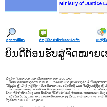
ງລັດຖະການໃຫ້ຜູ້ປະສານງານ
້ງປະຕິບັດວຽກງານຈົດໝາຍເຫດ
ງານຈົດໝາຍເຫດທາງລັດຖະການ
ງານຈົດໝາຍເຫດທາງລັດຖະການ
ລະ ເວັບໄຊຈົດໝາຍເຫດທາງ
ລະ ເວັບໄຊຈົດໝາຍເຫດທາງ
ຍເຫດທາງລັດຖະການ ໃຫ້ຜູ້
ຍເຫດທາງລັດຖະການ ໃຫ້ຜູ້
Ministry of Justice 
ຄານສັນຕິບານປະຊາຊົນ
າຄານຕຳຫຼວດປະຊາຊົນ
ຊາຊົນ ພາກເໜືອ
ຊາຊົນ ພາກກາງ
ພາກເໜືອ
າກກາງ
ຖະການ
າກໃຕ້
ຊອກຫານິຕິກໍາ
ຮ່າງນິຕິກໍາ ສໍາລັບປະກອບຄໍາເຫັນ
ສະຖິຕິປັ
ຍິນດີຕ້ອນຮັບສູ່ຈົດໝ
ນີ້ແມ່ນ ຈົດໝາຍເຫດທາງລັດຖະການ ຂອງ ສປປ ລາວ.
ຈົດໝາຍເຫດທາງລັດຖະການ ແມ່ນ​ເອ​ກະ​ສານ​ທາງ​ການ​ຂອງ​ລັດ ທີ່​ເປັນ​ຮູບ​ແບບ​ເອ​ເລັກ​ໂຕ​
ໃຊ້ແລ້ວ ຫຼື ເອົາຮ່າງນິຕິກໍາ ເພື່ອໃຫ້​ສາ​ທາ​ລະ​ນະ​ຊົນ​ຮັບ​ຮູ້ ແລະ ຈັດ​ຕັ້ງ​ປະ​ຕິ​ບັດ ຫ
ນິ​ຕິ​ກຳ​ທີ່​ຈະ​ເອົາ​ລົງ​ໃນ​ຈົດ​ໝາຍ​ເຫດ​ທາງ​ລັດ​ຖະ​ການ ​ແມ່ນ​ບັນ​ດາ​ນິ​ຕິ​ກຳ​ທີ່​ມີ​ຜົນ​ບັງ​
ບັນ​ດານິ​ຕິ​ກຳ​ຂັ້ນ​ເມືອງ ແລະ ຂັ້ນ​ບ້ານ ​ທີ່​ມີ​ຜົນ​ນຳ​ໃຊ້​ສຳ​ລັບ​ສະ​ເພາະ​ຂອບ​ເຂດ​ເມືອງ 
ເນື້ອໃນ​ເວັບ​ໄຊ​ ແລະ ການແນະນໍາຂັ້ນຕອນຕ່າງໆ ມີເປັນພາສາລາວ ແລະ ພາສາອັ
ອັງກິດແມ່ນແປບໍ່ເປັນທາງການ.