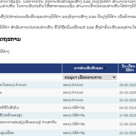
າດໃຊ້ແລ້ວ. ນອກຈາກນັ້ນ ອົງການຮັບຜິດຊອບສ້າງ ແລະ ປັບປຸງນິຕິກໍາ ສາມາດນຳເອົາຮ່າງນ
ື່ອທາບທາມຄໍາເຫັນ ໃນການຮັບປະກັນໃຫ້ສາທາລະນະຊົນ ສາມາດເຂົ້າປະກອບຄໍາເຫັນໃສ່ຮ່າງນິຕ
ກສົ່ງໄປຫາຄະນະຮັບຜິດຊອບຮ່າງນິຕິກຳ ຂອງອົງການສ້າງ ແລະ ປັບປຸງນິຕິກຳ ເພື່ອພິຈາລ
ີ່ງຮ່າງນິຕິກໍາ ສໍາລັບການປະກອບຄຳເຫັນ ທີ່ໄດ້ຖືກພີມເຜີຍແຜ່ ແລະ ສົ່ງຄຳຄິດເຫັນຂອງທ່ານໃສ
ລັດຖະການ
ິກໍາ)
ວັນ-ເດືອນ-
ພາກສ່ວນຮັບຜິດຊອບ
ນິຕິກໍາ
ພາຍໃນແຂວງ ຄຳມ່ວນ
ແຂວງ ຄໍາມ່ວນ
29-05-202
ວນ
ແຂວງ ຄໍາມ່ວນ
20-10-202
ແຂວງ ຄໍາມ່ວນ
20-10-202
ໍ້ທໍ້ໃນສັງຄົມ
ແຂວງ ບໍລິຄໍາໄຊ
04-02-201
ົ່ງໄຟຟ້າແຮງສູງ
ແຂວງ ບໍລິຄໍາໄຊ
17-08-201
ດທະນາການທ່ອງທ່ຽວຂັ້ນແຂວງຢູ່ ດ່ານສາກົນ
ແຂວງ ບໍລິຄໍາໄຊ
12-09-201
ນຟູມເຟືອຍ
ແຂວງ ບໍລິຄໍາໄຊ
23-10-201