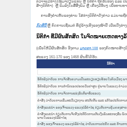
ກວ່າຈະມີຮ່າງໃໝ່ມາປ່ຽນແທນ ຫຼື ນິຕິກໍາ ຖືກຮັບຮອງ ແລະ ປະກ
ສ້າງນິຕິກຳ) ຫຼື ພິມລົງໃນສື່ສິ່ງພິມ ຫຼື ເຄື່ອງມືອື່ນໆ ເພ
ການສົ່ງຄໍາເຫັນຂອງທ່ານ ໃສ່ຮ່າງນິຕິກຳດັ່ງກ່າວ ແມ່ນຈະຖື
ກົດທີ່ນີ້
ຫຼື ກົດການເຊື່ອມຕໍ່ ທີ່ຢູ່ຂ້າງເທີງຂອງໜ້ານີ້ ເພື່ອເບ
ນິຕິກໍາ ທີ່ມີຜົນສັກສິດ ໃນຈົດໝາຍເຫດທາງ
(ເພື່ອໃຫ້ມີຜົນສັກສິດ ອີງຕາມ
ມາດ​ຕາ 108
ຂອງກົດໝາຍສ້າງນິຕ
ສະແດງ 161-170 ຂອງ 1468 ຜົນທີ່ໄດ້ຮັບ.
ນິຕິກໍາ
ຂໍ້ຕົກລົງວ່າດ້ວຍ ການຈັດສັນຄວາມເປັນລະບຽບຮຽບຮ້ອຍໃນຕົວເມືອງ 
ຂໍ້ຕົກລົງວ່າດ້ວຍ ການກຳນົດເຂດປອດຄວັນຢາສູບ ຢູ່ພາຍໃນແຂວງ ຄຳມ່
ຂໍ້ຕົກລົງວ່າດ້ວຍ ການຈັດການແຂ່ງຂັນກິລາທົ່ວແຂວງ
ຄຳສັ່ງ ວ່າດ້ວຍການເພີ່ມທະວີວຽກງານ ສະກັດກັ້ນ ແລະ ແກ້ໄຂປະກົດການຫຍ
ຄຳສັ່ງແນະນຳ ຂອງເຈົ້າແຂວງ-ແຂວງບໍລິຄຳໄຊ ກ່ຽວກັບການຄຸ້ມຄອງສາຍສ
ຄຳສັ່ງແນະນຳ ກ່ຽວກັບການຈັດຕັ້ງປະຕິບັດການເກັບເງິນພັນທະກອງທຶນ ພັ
ພາຍໃນແຂວງບໍລິຄຳໄຊ
ຄຳສັ່ງ ຂອງເຈົ້າແຂວງ-ແຂວງບໍລິຄຳໄຊ ວ່າດ້ວຍການປະຢັດ ແລະ ຕ້ານກາ