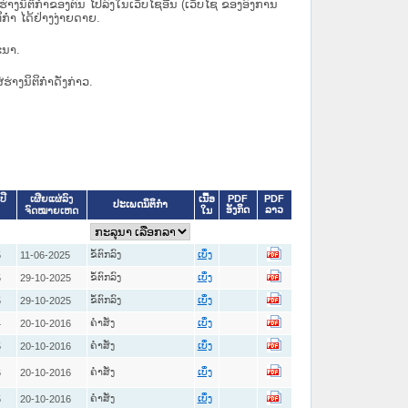
ິຕິກຳຂອງຕົນ ໄປລົງໃນ​ເວັບ​ໄຊ​ອື່ນ (ເວັບ​ໄຊ​ ຂອງອົງການ
ິກຳ ໄດ້ຢ່າງງ່າຍດາຍ.
ະນາ.
່ຮ່າງນິຕິກຳດັ່ງກ່າວ.
ເນື້ອ
PDF
PDF
ປີ
ເຜີຍແຜ່ລົງ
ປະເພດນິຕິກຳ
ອັງກິດ
ລາວ
ໃນ
ຈົດໝາຍເຫດ
ຂໍ້ຕົກລົງ
5
11-06-2025
ເບິ່ງ
ຂໍ້ຕົກລົງ
5
29-10-2025
ເບິ່ງ
ຂໍ້ຕົກລົງ
5
29-10-2025
ເບິ່ງ
ຄໍາສັ່ງ
4
20-10-2016
ເບິ່ງ
ຄໍາສັ່ງ
5
20-10-2016
ເບິ່ງ
ຄໍາສັ່ງ
6
20-10-2016
ເບິ່ງ
ຄໍາສັ່ງ
5
20-10-2016
ເບິ່ງ