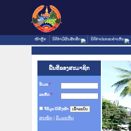
ໜ້າຫຼັກ
ນິຕິກໍາມີຜົນສັກສິດ
ນິຕິກໍາປະກອບຄໍາເຫັນ
ພື້ນທີ່ຂອງສະມາຊິກ
ອີເມລ
*
ລະຫັດ
*
ຈື່ຂໍ້ມູນໄວ້ຄັ້ງໜ້າ
ສະໝັກ
|
ລືມລະຫັດ