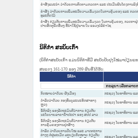
ຄຳສັ່ງແນະນຳ ວ່າດ້ວຍການຕິດຕາມກວດກາ ແລະ ປະເມີນຜົນໂຄງການລົງທຶນຂ
ຄຳສັ່ງ ວ່າດ້ວຍການເພີ່ມທະວີຄວາມເຂັ້ມງວດໃນການຄຸ້ມຄອງ ແລະ ກວດກາ 
ທຸລະກິດໄມ້
ຄຳສັ່ງ ກ່ຽວກັບການເພີ່ມທະວີຄວາມເຂັ້ມງວດ ໃນການຄຸ້ມຄອງ, ກວດກາຝ
ປາບສັດຕູພືດອື່ນໆ ທີ່ນຳໃຊ້ຢູ່ພາຍໃນ ແຂວງບໍລິຄຳໄຊ
ນິຕິກໍາ ສະບັບເກົ່າ
(ນິຕິກໍາສະບັບເກົ່າ ແມ່ນນິຕິກໍາທີ່ມີ ສະບັບປັບປຸງໃໝ່ມາປ່ຽນ
ສະແດງ 161-170 ຂອງ 289 ຜົນທີ່ໄດ້ຮັບ.
ນິຕິກໍາ
ກົດ​ໝາຍ​ວ່າ​ດ້ວຍ ຜັງເມືອງ
ກະຊວງ ໂຍທາທິການ ແລະ 
ດຳລັດວ່າດ້ວຍ ກອງທຶນບູລະນະຮັກສາທາງ
ກະຊວງ ໂຍທາທິການ ແລະ 
ຫຼວງ
ຂໍ້ຕົກລົງ ຂອງລັດຖະມົນຕີວ່າການ ກ່ຽວກັບ
ກະຊວງ ໂຍທາທິການ ແລະ 
ນະໂຍບາຍລາຄານ້ຳປະປາ ຂອງ ສປປ ລາວ
ຂໍ້ຕົກລົງ ຂອງລັດຖະມົນຕີວ່າການ ກ່ຽວກັບ
ກະຊວງ ໂຍທາທິການ ແລະ 
ການຄຸ້ມຄອງການປຸກສ້າງ
ດຳລັດ ວ່າດ້ວຍການປັບໃໝ ແລະ ມາດຕະການ
ຕ່າງໆ ຕໍ່ຜູ່ລະເມີດ ລະບຽບກົດໝາຍ ກ່ຽວກັບ
ກະຊວງ ໂຍທາທິການ ແລະ 