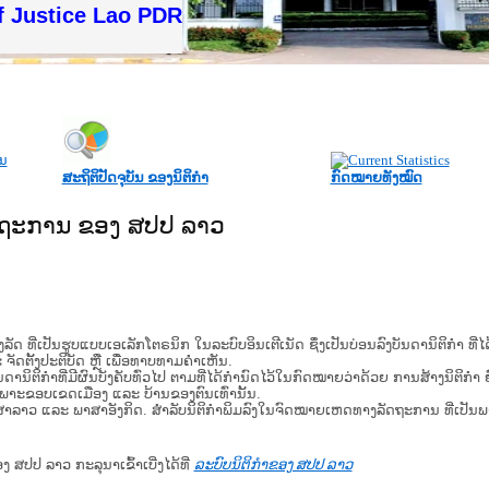
f Justice Lao PDR
ສະຖິຕິປັດຈຸບັນ ຂອງນິຕິກໍາ
ກົດໝາຍທັງໝົດ
ັດຖະການ ຂອງ ສປປ ລາວ
​ຮູບ​ແບບ​ເອ​ເລັກ​ໂຕ​ຣ​ນິກ ໃນ​ລະ​ບົບ​ອິນ​ເຕີ​ເນັດ ຊຶ່ງ​ເປັນ​ບ່ອນ​ລົງ​ບັນ​ດາ​ນິ​ຕິ​ກຳ ທີ
ະ ຈັດ​ຕັ້ງ​ປະ​ຕິ​ບັດ ຫຼື ເພື່ອທາບທາມຄໍາເຫັນ.
ິ​ຕິ​ກຳ​ທີ່​ມີ​ຜົນ​ບັງ​ຄັບ​ທົ່ວ​ໄປ ຕາມ​ທີ່​ໄດ້​ກຳ​ນົດ​ໄວ້​ໃນ​ກົດ​ໝາຍ​ວ່າ​ດ້ວຍ​ ການ​ສ້າງ​ນິ​ຕິ​ກຳ ຍົ
ສະ​ເພາະ​ຂອບ​ເຂດ​ເມືອງ ແລະ ບ້ານ​ຂອງ​ຕົນ​ເທົ່າ​ນັ້ນ.
າສາລາວ ແລະ ພາສາອັງກິດ. ສໍາລັບນິຕິກຳພິມລົງໃນຈົດໝາຍເຫດທາງລັດຖະການ ທີ່ເປັນ
ອງ ສປປ ລາວ ກະລຸນາເຂົ້າເບີ່ງໄດ້ທີ່
ລະບົບນິຕິກຳຂອງ ສປປ ລາວ