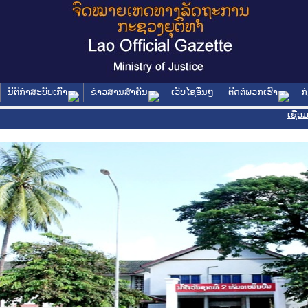
ນິຕິກໍາສະບັບເກົ່າ
ຂ່າວສານສໍາຄັນ
ເວັບໄຊອື່ນໆ
ຕິດຕໍ່ພວກເຮົາ
ກ
ເຊື່