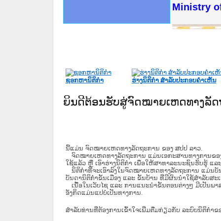
ດໝາຍເຫດທາງລັດຖະການໃຫ້ຜູ້ປະສານງານ
ນການຈັດຕັ້ງປະຕິບັດວຽກງານຈົດໝາຍເຫດ
ສານງານວຽກງານຈົດໝາຍເຫດທາງລັດຖະການ
ສານງານວຽກງານຈົດໝາຍເຫດທາງລັດຖະການ
ດໝາຍລາວ ແລະ ເວັບໄຊຈົດໝາຍເຫດທາງ
ດໝາຍລາວ ແລະ ເວັບໄຊຈົດໝາຍເຫດທາງ
ກງານຈົດໝາຍເຫດທາງລັດຖະການ ໃຫ້ຜູ້
ກງານຈົດໝາຍເຫດທາງລັດຖະການ ໃຫ້ຜູ້
Ministry o
ທີ່ ວິທະຍາຄານສັນຕິບານປະຊາຊົນ
ທີ່ ວິທະຍາຄານຕຳຫຼວດປະຊາຊົນ
ານສະພາປະຊາຊົນ ພາກເໜືອ
ງານສະພາປະຊາຊົນ ພາກກາງ
ຂັ້ນແຂວງພາກເໜືອ
ສຳລັບ ພາກກາງ
ທາງລັດຖະການ
ສຳລັບ ພາກໃຕ້
ຊອກຫານິຕິກໍາ
ຮ່າງນິຕິກໍາ ສໍາລັບປະກອບຄໍາເຫັນ
ຍິນດີຕ້ອນຮັບສູ່ຈົດໝາຍເຫດທາງລ
ນີ້ແມ່ນ ຈົດໝາຍເຫດທາງລັດຖະການ ຂອງ ສປປ ລາວ.
ຈົດໝາຍເຫດທາງລັດຖະການ ແມ່ນ​ເອ​ກະ​ສານ​ທາງ​ການ​ຂອງ​ລັດ ທີ່​ເປັນ
ໃຊ້ແລ້ວ ຫຼື ເອົາຮ່າງນິຕິກໍາ ເພື່ອໃຫ້​ສາ​ທາ​ລະ​ນະ​ຊົນ​ຮັບ​ຮູ້ ແລ
ນິ​ຕິ​ກຳ​ທີ່​ຈະ​ເອົາ​ລົງ​ໃນ​ຈົດ​ໝາຍ​ເຫດ​ທາງ​ລັດ​ຖະ​ການ ​ແມ່ນ​ບັນ​ດາ​ນ
ບັນ​ດານິ​ຕິ​ກຳ​ຂັ້ນ​ເມືອງ ແລະ ຂັ້ນ​ບ້ານ ​ທີ່​ມີ​ຜົນ​ນຳ​ໃຊ້​ສຳ​ລັບ​
ເນື້ອໃນ​ເວັບ​ໄຊ​ ແລະ ການແນະນໍາຂັ້ນຕອນຕ່າງໆ ມີເປັນພ
ອັງກິດແມ່ນແປບໍ່ເປັນທາງການ.
ສໍາລັບທ່ານທີ່ຕ້ອງການເຂົ້າໃຈເພີ່ມຕື່ມກ່ຽວກັບ ລະບົບນິຕິກຳຂ