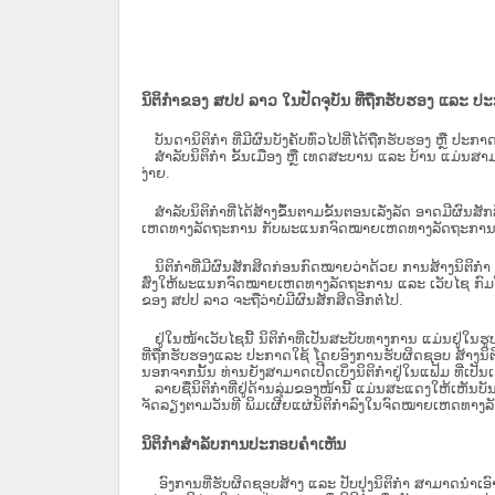
ນິຕິກຳຂອງ ສປປ ລາວ ໃນປັດຈຸບັນ ທີ່ຖືກ​ຮັບ​ຮອງ ແລະ ປ
ບັນດານິຕິກໍາ ທີ່ມີຜົນບັງຄັບທົ່ວໄປທີ່ໄດ້ຖືກ​ຮັບ​ຮອງ ຫຼື ປ
ສຳລັບນິ​ຕິ​ກຳ ຂັ້ນເມືອງ ຫຼື ເທດ​ສະ​ບານ ແລະ ບ້ານ ແມ່ນສາມ
ງ່າຍ.
ສໍາລັບນິຕິກໍາທີ່ໄດ້ສ້າງຂຶ້ນຕາມຂັ້ນຕອນເລັ່ງລັດ ອາດມີຜົນສ
ເຫດທາງລັດຖະການ ກັບ​ພະແນກຈົດ​ໝາຍ​ເຫດ​ທາງ​ລັດ​ຖະ​ການ​ 
ນິ​ຕິ​ກຳ​ທີ່​ມີ​ຜົນ​ສັກ​ສິດ​ກ່ອນ​ກົດ​ໝາຍ​ວ່າ​ດ້ວຍ​ ການ​ສ້າງ​ນ
ສົ່ງໃຫ້​ພະແນກຈົດ​ໝາຍ​ເຫດ​ທາງ​ລັດ​ຖະ​ການ ແລະ ເວັບໄຊ​ ກົມໂ
ຂອງ ສປ​ປ ລາວ ​ຈະຖື​ວ່າບໍ່​ມີ​ຜົນ​ສັກ​ສິດ​ອີກ​ຕໍ່​ໄປ.
ຢູ່ໃນໜ້າ​ເວັບ​ໄຊ​ນີ້ ນິຕິກຳທີ່ເປັນສະບັບທາງການ ແມ່ນຢູ່ໃນຮ
ທີ່ຖືກຮັບຮອງແລະ ປະກາດໃຊ້ ໂດຍອົງການຮັບຜິດຊອບ ສ້າງນິຕິກ
ນອກຈາກນັ້ນ ທ່ານຍັງສາມາດເປີດເບິ່ງນິຕິກຳຢູ່ໃນແຟ້ມ ທີ່ເປັນເອ
ລາຍຊື່ນິຕິກຳທີ່ຢູ່ດ້ານລຸ່ມຂອງໜ້ານີ້ ແມ່ນສະແດງໃຫ້ເຫັນບັ
ຈັດລຽງຕາມວັນທີ ພິມເຜີຍແຜ່ນິຕິກຳລົງໃນຈົດໝາຍເຫດທາງລັດຖະການ
ນິຕິກຳສຳລັບການປະກອບຄຳເຫັນ
ອົງການທີ່ຮັບຜິດຊອບສ້າງ ແລະ ປັບປຸງນິຕິກຳ ສາມາດນຳເອົາ