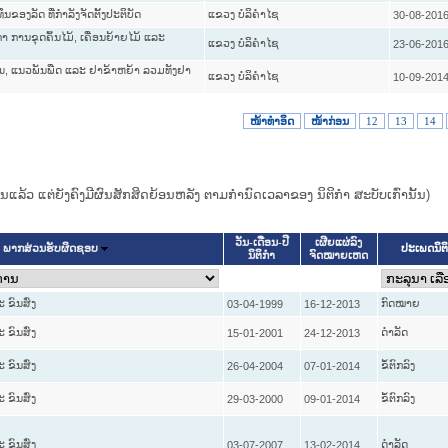
ອງລັດ ທີ່ກຳລັງຈັດຕັ້ງປະຕິບັດ
ແຂວງ ບໍລິຄໍາໄຊ
30-08-201
ການຂຸດຄົ້ນໄມ້, ເຄື່ອນຍ້າຍໄມ້ ແລະ
ແຂວງ ບໍລິຄໍາໄຊ
23-06-201
ຸ່ນ, ແນວພັນພືດ ແລະ ຢາຂ້າຫຍ້າ ລວມທັງຢາ
ແຂວງ ບໍລິຄໍາໄຊ
10-09-201
ໜ້າທໍາອິດ
ໜ້າກ່ອນ
12
13
14
ແທນແລ້ວ ແຕ່ຍັງຄົງມີຜົນສັກສິດຍ້ອນຫລັງ ຕາມກໍານົດເວລາຂອງ ນິຕິກໍາ ສະບັບເກົ່ານັ້ນ)
ວັນ-ເດືອນ-ປີ
ເຜີຍແຜ່ລົງ
ປະເພດນິຕ
ພາກສ່ວນຮັບຜິດຊອບ
ນິຕິກໍາ
ຈົດໝາຍເຫດ
ຂົນສົ່ງ
ກົດໝາຍ
03-04-1999
16-12-2013
ຂົນສົ່ງ
ດໍາລັດ
15-01-2001
24-12-2013
ຂົນສົ່ງ
ຂໍ້ຕົກລົງ
26-04-2004
07-01-2014
ຂົນສົ່ງ
ຂໍ້ຕົກລົງ
29-03-2000
09-01-2014
ຂົນສົ່ງ
ດໍາລັດ
03-07-2007
13-02-2014