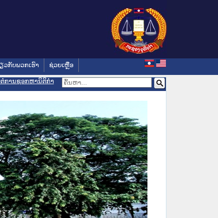
່ຽວກັບພວກເຮົາ
ຊ່ວຍເຫຼືອ
ອມຕໍ່ການຊອກຫານິຕິກຳ