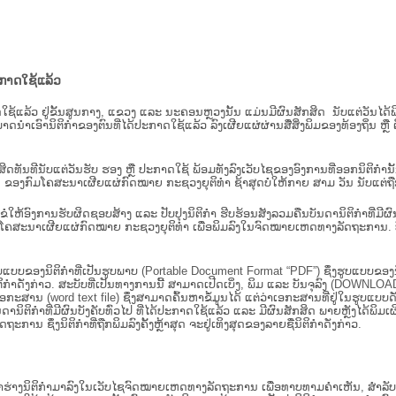
ະກາດໃຊ້ແລ້ວ
ະກາດໃຊ້ແລ້ວ ຢູ່ຂັ້ນ​ສູນ​ກາງ, ແຂວງ ແລະ ນະຄອນຫຼວງນັ້ນ ແມ່ນມີຜົນສັກສິດ ນັບ​ແຕ່​ວັ
າດນຳເອົານິຕິກຳຂອງຕົນທີ່ໄດ້ປະກາດໃຊ້ແລ້ວ ລົງ​ເຜີຍແຜ່​ຜ່ານ​ສື່ສິ່ງພິມຂອງທ້ອງຖິ່ນ 
ັກສິດທັນທີນັບແຕ່ວັນຮັບ ຮອງ ຫຼື ປະກາດໃຊ້ ພ້ອມທັງລົງເວັບໄຊຂອງອົງການທີ່ອອກນິຕິກໍາ
ຂອງກົມໂຄສະນາເຜີຍແຜ່ກົດໝາຍ ກະຊວງຍຸຕິທໍາ ຊ້າສຸດບໍ່ໃຫ້ກາຍ ສາມ ວັນ ນັບແຕ່ຖືກຮ
ິ​ຕິ​ກຳ ຂໍໃຫ້ອົງ​ການ​ຮັບ​ຜິດ​ຊອບ​ສ້າງ ແລະ ປັບ​ປຸງນິ​ຕິ​ກຳ ຮີບຮ້ອນສັງລວມຄືນບັນດານິຕິກໍາທ
ຄສະນາເຜີຍແຜ່ກົດໝາຍ ກະຊວງຍຸຕິທໍາ ເພື່ອພິມລົງໃນຈົດໝາຍເຫດທາງລັດຖະການ. ບັນ​ດາ​ນິ​ຕິ
ູບແບບຂອງນິຕິກໍາທີ່ເປັນຮູບພາບ (Portable Document Format “PDF”) ຊຶ່ງຮູບແບບຂອງນິຕ
ຳດັ່ງກ່າວ. ສະບັບທີ່ເປັນທາງການນີ້ ສາມາດເປີດເບິ່ງ, ພິມ ແລະ ບັນຈຸລົງ (DOWNLOAD)
ກະສານ (word text file) ຊຶ່ງສາມາດຄົ້ນຫາຂໍ້ມູນໄດ້ ແຕ່ວ່າເອກະສານທີ່ຢູ່ໃນຮູບແບບດັ່ງກ່
ນດານິຕິກຳທີ່ມີຜົນບັງຄັບທົ່ວໄປ ທີ່ໄດ້ປະກາດໃຊ້ແລ້ວ ແລະ ມີຜົນສັກສິດ ພາຍຫຼັງໄດ້
 ຊຶ່ງນິຕິກຳທີ່ຖືກພິມລົງຄັ້ງຫຼ້າສຸດ ຈະຢູ່ເທິງສຸດຂອງລາຍຊື່ນິຕິກໍາດັ່ງກ່າວ.
ຮ່າງນິຕິກຳມາລົງໃນ​ເວັບ​ໄຊຈົດໝາຍເຫດທາງລັດຖະການ ເພື່ອທາບທາມຄຳເຫັນ, ສໍາລັບກ