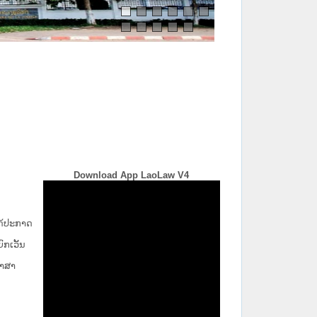
Download App LaoLaw V4
່ໄດ້ປະກາດ
ກ​ເວັ້ນ​
ພາສາ