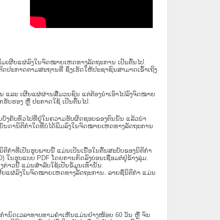
ນໄດ້ພິມເຜີຍແຜ່ລົງໃນຈົດໝາຍເຫດທາງລັດຖະການ ເປັນ​ຕົ້ນ​ໄປ.
ຫຼື ຕິດປະກາດຕາມສະຖານທີ່ ຊຶ່ງເຮັດໃຫ້ປະຊາຊົນສາມາດເຂົ້າເຖິງ
ນັ້ນ ແລະ ເຜີຍແຜ່ຜ່ານສື່ມວນຊົນ ແຕ່ຕ້ອງນໍາເອົາໄປລົງຈົດໝາຍ
ັບຮອງ ຫຼື ປະກາດໃຊ້ ເປັນຕົ້ນໄປ.
ີ່ມີຜົນບັງຄັບທົ່ວໄປທີ່ຢູ່ໃນຄວາມຮັບຜິດຊອບຂອງຕົນນັ້ນ ແລ້ວນໍາ
​ກຳ​ໃດ​ທີ່ບໍ່​ໄດ້​ພິມ​ລົງ​ໃນ​ຈົດ​ໝາຍ​ເຫດ​ທາງ​ລັດ​ຖະ​ການ
ິກໍາທີ່ເປັນຮູບພາບນີ້ ແມ່ນເປັນເນື້ອໃນຕົ້ນສະບັບຂອງນິຕິກໍາ
 ໃນຮູບແບບ PDF ໂດຍການກົດລົງບ່ອນເຊື່ອມຕໍ່ຢູ່ຂ້າງລຸ່ມ.
າວນີ້ ແມ່ນສຳລັບໃຊ້ເປັນຂໍ້ມູນເທົ່ານັ້ນ.
ພິມເຜີຍແຜ່ລົງໃນຈົດໝາຍເຫດທາງລັດຖະການ. ລາຍຊື່ນິຕິກຳ ແມ່ນ
ໍານົດເວລາທາບທາມຄໍາເຫັນແມ່ນຢ່າງໜ້ອຍ 60 ວັນ ຫຼື ຈົນ