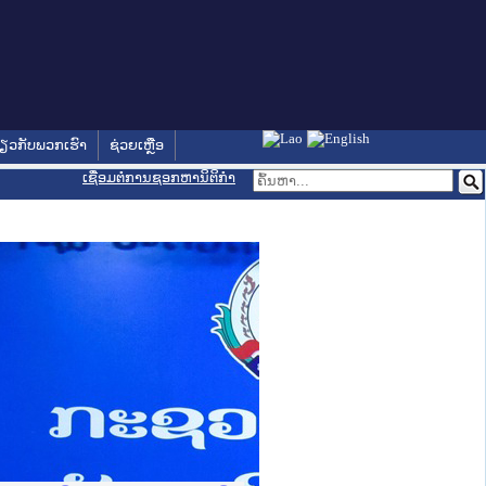
່ຽວກັບພວກເຮົາ
ຊ່ວຍເຫຼືອ
ເຊື່ອມຕໍ່ການຊອກຫານິຕິກຳ