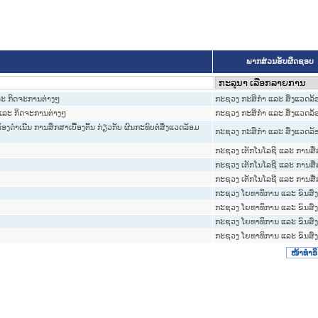
ພາກສ່ວນຮັບຜິດຊອບ
ລະ ກິດຈະການຕ່າງໆ
ກະຊວງ ກະສິກຳ ແລະ ສິ່ງແວດລ້
ແລະ ກິດຈະການຕ່າງໆ
ກະຊວງ ກະສິກຳ ແລະ ສິ່ງແວດລ້
ງດຳເນີນ ການສຶກສາເບື້ອງຕົ້ນ ກ່ຽວກັບ ຜົນກະທົບຕໍ່ສິ່ງແວດລ້ອມ
ກະຊວງ ກະສິກຳ ແລະ ສິ່ງແວດລ້
ກະຊວງ ເຕັກໂນໂລຊີ ແລະ ການສື
ກະຊວງ ເຕັກໂນໂລຊີ ແລະ ການສື
ກະຊວງ ເຕັກໂນໂລຊີ ແລະ ການສື
ກະຊວງ ໂຍທາທິການ ແລະ ຂົນສົ່
ກະຊວງ ໂຍທາທິການ ແລະ ຂົນສົ່
ກະຊວງ ໂຍທາທິການ ແລະ ຂົນສົ່
ກະຊວງ ໂຍທາທິການ ແລະ ຂົນສົ່
ໜ້າທໍາອ