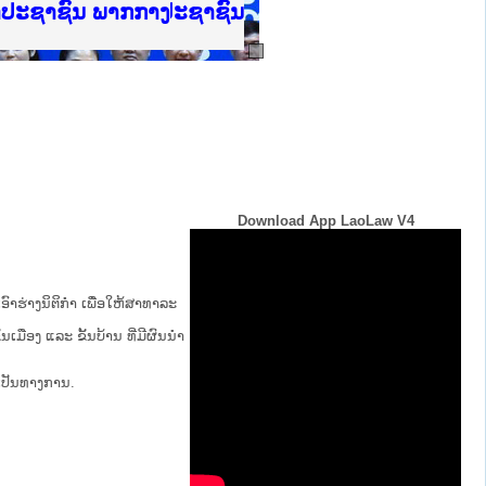
ບັນຍຸຕິທຳແຫ່ງຊາດ
າປະຊາຊົນ ພາກເໜືອ
ການ
ກາງ
ຕ້
ິທະຍາຄານຕຳຫຼວດປະຊາຊົນ
ທະຍາຄານສັນຕິບານປະຊາຊົນ
ພາກເໜືອ
າປະຊາຊົນ ພາກກາງ
Download App LaoLaw V4
ົາຮ່າງນິຕິກໍາ ເພື່ອໃຫ້​ສາ​ທາ​ລະ​
້ນ​ເມືອງ ແລະ ຂັ້ນ​ບ້ານ ​ທີ່​ມີ​ຜົນ​ນຳ​
່ເປັນທາງການ.