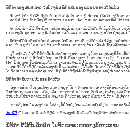
ນິຕິກຳຂອງ ສປປ ລາວ ໃນປັດຈຸບັນ ທີ່ຖືກ​ຮັບ​ຮອງ ແລະ ປະກາດໃຊ້ແລ້ວ
ບັນດານິຕິກໍາ ທີ່ມີຜົນບັງຄັບທົ່ວໄປທີ່ໄດ້ຖືກ​ຮັບ​ຮອງ ຫຼື ປະກາດໃຊ້ແລ້ວ ຢູ່ຂັ້
ສຳລັບນິ​ຕິ​ກຳ ຂັ້ນເມືອງ ຫຼື ເທດ​ສະ​ບານ ແລະ ບ້ານ ແມ່ນສາມາດນຳເອົານິຕິກຳຂອງຕົ
ສໍາລັບນິຕິກໍາທີ່ໄດ້ສ້າງຂຶ້ນຕາມຂັ້ນຕອນເລັ່ງລັດ ອາດມີຜົນສັກສິດທັນທີນັບແຕ່ວ
ເຫດ​ທາງ​ລັດ​ຖະ​ການ​ ຂອງກົມໂຄສະນາເຜີຍແຜ່ກົດໝາຍ ກະຊວງຍຸຕິທໍາ ຊ້າສຸດບໍ່ໃຫ້
ນິ​ຕິ​ກຳ​ທີ່​ມີ​ຜົນ​ສັກ​ສິດ​ກ່ອນ​ກົດ​ໝາຍ​ວ່າ​ດ້ວຍ​ ການ​ສ້າງ​ນິ​ຕິ​ກຳ ຂໍໃຫ້ອົງ​ກາ
ແລະ ເວັບໄຊ​ ກົມໂຄສະນາເຜີຍແຜ່ກົດໝາຍ ກະຊວງຍຸຕິທໍາ ເພື່ອພິມລົງໃນຈົດໝາຍເຫດທາງລັດຖະກ
ຢູ່ໃນໜ້າ​ເວັບ​ໄຊ​ນີ້ ນິຕິກຳທີ່ເປັນສະບັບທາງການ ແມ່ນຢູ່ໃນຮູບແບບຂອງນິຕິກໍາທີ
ຮັບຜິດຊອບ ສ້າງນິຕິກຳດັ່ງກ່າວ. ສະບັບທີ່ເປັນທາງການນີ້ ສາມາດເປີດເບິ່ງ, ພິມ ແ
file) ຊຶ່ງສາມາດຄົ້ນຫາຂໍ້ມູນໄດ້ ແຕ່ວ່າເອກະສານທີ່ຢູ່ໃນຮູບແບບດັ່ງກ່າວນີ້ ແມ່ນສຳລັບ
ລາຍຊື່ນິຕິກຳທີ່ຢູ່ດ້ານລຸ່ມຂອງໜ້ານີ້ ແມ່ນສະແດງໃຫ້ເຫັນບັນດານິຕິກຳທີ່ມີຜົນ
ໃນຈົດໝາຍເຫດທາງລັດຖະການ ຊຶ່ງນິຕິກຳທີ່ຖືກພິມລົງຄັ້ງຫຼ້າສຸດ ຈະຢູ່ເທິງສຸດຂອງລາຍຊ
ນິຕິກຳສຳລັບການປະກອບຄຳເຫັນ
ອົງການທີ່ຮັບຜິດຊອບສ້າງ ແລະ ປັບປຸງນິຕິກຳ ສາມາດນຳເອົາຮ່າງນິຕິກຳມາລົງໃນ​
ຖືກຮັບຮອງ ແລະ ປະກາດໃຊ້ແລ້ວ. ນອກຈາກນັ້ນ ອົງການຮັບຜິດຊອບສ້າງ ແລະ ປັບປຸງນິຕິກ
ຮັບປະກັນໃຫ້ສາທາລະນະຊົນ ສາມາດເຂົ້າປະກອບຄໍາເຫັນໃສ່ຮ່າງນິຕິກຳ ໄດ້ຢ່າງງ່
ການສົ່ງຄໍາເຫັນຂອງທ່ານ ໃສ່ຮ່າງນິຕິກຳດັ່ງກ່າວ ແມ່ນຈະຖືກສົ່ງໄປຫາຄະນະຮັບຜິ
ກົດທີ່ນີ້
ຫຼື ກົດການເຊື່ອມຕໍ່ ທີ່ຢູ່ຂ້າງເທີງຂອງໜ້ານີ້ ເພື່ອເບີ່ງຮ່າງນິຕິກໍາ ສໍາລ
ນິຕິກໍາ ທີ່ມີຜົນສັກສິດ ໃນຈົດໝາຍເຫດທາງລັດຖະການ