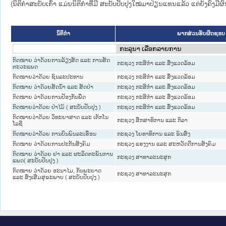
(ນິຕິກໍາສະບັບເກົ່າ ແມ່ນນິຕິກໍາທີ່ມີ ສະບັບປັບປຸງໃໝ່ມາປ່ຽນແທນແລ້ວ ແຕ່ຍັງຄົງມີ
ນິຕິກໍາ
ພາກສ່ວນຮັບຜິດຊອບ
ກົດ​ໝາຍ ວ່າ​ດ້ວຍ​ການ​ລ້ຽງ​ສັດ ແລະ ການ​ສັດ​
ກະຊວງ ກະສິກຳ ແລະ ສິ່ງແວດລ້ອມ
ຕະ​ວະ​ແພດ
ກົດໝາຍວ່າດ້ວຍ ຊົນລະປະທານ
ກະຊວງ ກະສິກຳ ແລະ ສິ່ງແວດລ້ອມ
ກົດໝາຍ ວ່າດ້ວຍສັດນ້ຳ ແລະ ສັດປ່າ
ກະຊວງ ກະສິກຳ ແລະ ສິ່ງແວດລ້ອມ
ກົດ​ໝາຍ ວ່າ​ດ້ວຍ​ການ​ປ້ອງ​ກັນ​ພືດ
ກະຊວງ ກະສິກຳ ແລະ ສິ່ງແວດລ້ອມ
ກົດໝາຍວ່າດ້ວຍ ປ່າໄມ້ ( ສະບັບປັບປຸງ )
ກະຊວງ ກະສິກຳ ແລະ ສິ່ງແວດລ້ອມ
ກົດໝາຍວ່າດ້ວຍ ວິທະຍາສາດ ແລະ ເຕັກໂນ
ກະຊວງ ສຶກສາທິການ ແລະ ກິລາ
ໂລຊີ
ກົດໝາຍວ່າດ້ວຍ ການບິນພົນລະເຮືອນ
ກະຊວງ ໂຍທາທິການ ແລະ ຂົນສົ່ງ
ກົດໝາຍ ວ່າດ້ວຍການປະກັນສັງຄົມ
ກະຊວງ ແຮງງານ ແລະ ສະຫວັດດີການສັງຄົມ
ກົດໝາຍ ວ່າດ້ວຍ ຢາ ແລະ ຜະລິດຕະພັນການ
ກະຊວງ ສາທາລະນະສຸກ
ແພດ( ສະບັບປັບປຸງ )
ກົດໝາຍ ວ່າດ້ວຍ ອະນາໄມ, ກັນພະຍາດ
ກະຊວງ ສາທາລະນະສຸກ
ແລະ ສົ່ງເສີມສຸຂະພາບ ( ສະບັບປັບປຸງ )