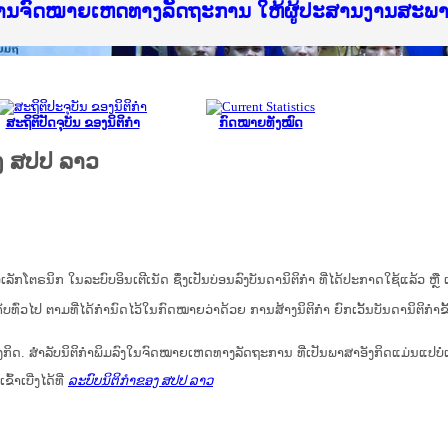
ice Lao PDR
ໝາຍເຫດທາງລັດຖະການ ແລະ ແອັບກົດໝາຍລາວ ທີ່ ສະຖາ
ງານຈົດໝາຍເຫດທາງລັດຖະການ ໃຫ້ຜູ້ປະສານງານສະພ
ືນການຈັດຕັ້ງປະຕິບັດວຽກງານຈົດໝາຍເຫດທາງລັດຖະ
ສານງານວຽກງານຈົດໝາຍເຫດທາງລັດຖະການ ສຳລັບ ພາກ
ສານງານວຽກງານຈົດໝາຍເຫດທາງລັດຖະການ ສຳລັບ ພາກໃ
າຍລາວ ແລະ ເວັບໄຊຈົດໝາຍເຫດທາງລັດຖະການ ທີ່ ວ
າຍລາວ ແລະ ເວັບໄຊຈົດໝາຍເຫດທາງລັດຖະການ ທີ່ ວິ
ົດໝາຍເຫດທາງລັດຖະການໃຫ້ຜູ້ປະສານງານຂັ້ນແຂວງ
ງານຈົດໝາຍເຫດທາງລັດຖະການ ໃຫ້ຜູ້ປະສານງານສະພ
ສະຖິຕິປັດຈຸບັນ ຂອງນິຕິກໍາ
ກົດໝາຍທັງໝົດ
ງ ສປປ ລາວ
ນິກ ໃນ​ລະ​ບົບ​ອິນ​ເຕີ​ເນັດ ຊຶ່ງ​ເປັນ​ບ່ອນ​ລົງ​ບັນ​ດາ​ນິ​ຕິ​ກຳ ທີ່ໄດ້ປະກາດໃຊ້ແລ້ວ ຫຼື ເອ
ບ​ທົ່ວ​ໄປ ຕາມ​ທີ່​ໄດ້​ກຳ​ນົດ​ໄວ້​ໃນ​ກົດ​ໝາຍ​ວ່າ​ດ້ວຍ​ ການ​ສ້າງ​ນິ​ຕິ​ກຳ ຍົກ​ເວັ້ນ​ບັນ​ດານິ​ຕິ​ກຳ​ຂັ
ກິດ. ສໍາລັບນິຕິກຳພິມລົງໃນຈົດໝາຍເຫດທາງລັດຖະການ ທີ່ເປັນພາສາອັງກິດແມ່ນແປບໍ
້າເບີ່ງໄດ້ທີ່
ລະບົບນິຕິກຳຂອງ ສປປ ລາວ