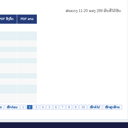
ສະແດງ 11-20 ຂອງ 289 ຜົນທີ່ໄດ້ຮັບ.
PDF ອັງກິດ
PDF ລາວ
ິດ
ໜ້າກ່ອນ
1
2
3
4
5
6
7
8
9
10
ໜ້າຕໍ່ໄປ
ໜ້າສຸດທ້າຍ