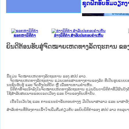
Ministry of Just
ເຜີຍແຜ່ວັບໄຊຈົດ
ກະຊວງຍຸຕິທຳ
ຊຸດຝຶກອົບຮົມວຽກ
ກອງປະຊຸມທົບທວນຄ
ຝຶກອົບຮົມ ຜູ່ປະ
ຝຶກອົບຮົມ ຜູ່ປະ
ເຜີຍແຜ່ແອັບກົດໝ
ເຜີຍແຜ່ແອັບກົດໝ
ຍົກລະດັບວຽກງານຈ
ຊຸດຝຶກອົບຮົມວຽກ
ຊອກຫານິຕິກໍາ
ຮ່າງນິຕິກໍາ ສໍາລັບປະກອບຄໍາເຫັນ
ຍິນດີຕ້ອນຮັບສູ່ຈົດໝາຍເຫດທາງລັດຖະການ ຂອ
ນີ້ແມ່ນ ຈົດໝາຍເຫດທາງລັດຖະການ ຂອງ ສປປ ລາວ.
ຈົດໝາຍເຫດທາງລັດຖະການ ແມ່ນ​ເອ​ກະ​ສານ​ທາງ​ການ​ຂອງ​ລັດ ທີ່​ເປັນ​ຮູບ​ແບບ​ເອ​ເລັກ​ໂຕ​ຣ​
ນະ​ຊົນ​ຮັບ​ຮູ້ ແລະ ຈັດ​ຕັ້ງ​ປະ​ຕິ​ບັດ ຫຼື ເພື່ອທາບທາມຄໍາເຫັນ.
ນິ​ຕິ​ກຳ​ທີ່​ຈະ​ເອົາ​ລົງ​ໃນ​ຈົດ​ໝາຍ​ເຫດ​ທາງ​ລັດ​ຖະ​ການ ​ແມ່ນ​ບັນ​ດາ​ນິ​ຕິ​ກຳ​ທີ່​ມີ​ຜົນ​ບັງ​ຄັ
ໃຊ້​ສຳ​ລັບ​ສະ​ເພາະ​ຂອບ​ເຂດ​ເມືອງ ແລະ ບ້ານ​ຂອງ​ຕົນ​ເທົ່າ​ນັ້ນ.
ເນື້ອໃນ​ເວັບ​ໄຊ​ ແລະ ການແນະນໍາຂັ້ນຕອນຕ່າງໆ ມີເປັນພາສາລາວ ແລະ ພາສາອັງ
ສໍາລັບທ່ານທີ່ຕ້ອງການເຂົ້າໃຈເພີ່ມຕື່ມກ່ຽວກັບ ລະບົບນິຕິກຳຂອງ ສປປ ລາວ ກະລຸນາເຂົ