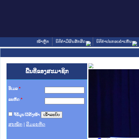
ໜ້າຫຼັກ
ນິຕິກໍາມີຜົນສັກສິດ
ນິຕິກໍາປະກອບຄໍາເຫັນ
ພື້ນທີ່ຂອງສະມາຊິກ
ອີເມລ
*
ລະຫັດ
*
ຈື່ຂໍ້ມູນໄວ້ຄັ້ງໜ້າ
ສະໝັກ
|
ລືມລະຫັດ