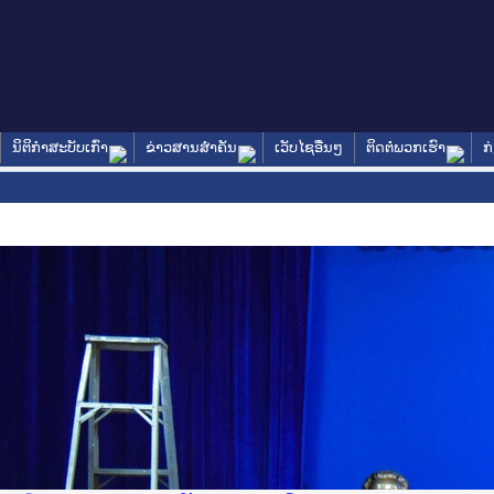
ນິຕິກໍາສະບັບເກົ່າ
ຂ່າວສານສໍາຄັນ
ເວັບໄຊອື່ນໆ
ຕິດຕໍ່ພວກເຮົາ
ກ