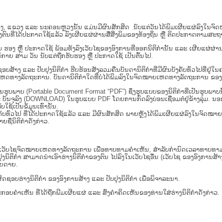
ນ​ສູນ​ກາງ, ແຂວງ ແລະ ນະຄອນຫຼວງນັ້ນ ແມ່ນມີຜົນສັກສິດ ນັບ​ແຕ່​ວັນໄດ້ພິມເຜີຍແຜ່ລົງໃນ
ນທີ່ໄດ້ປະກາດໃຊ້ແລ້ວ ລົງ​ເຜີຍແຜ່​ຜ່ານ​ສື່ສິ່ງພິມຂອງທ້ອງຖິ່ນ ຫຼື ຕິດປະກາດຕາມສະຖາ
ັນຮັບ ຮອງ ຫຼື ປະກາດໃຊ້ ພ້ອມທັງລົງເວັບໄຊຂອງອົງການທີ່ອອກນິຕິກໍານັ້ນ ແລະ ເຜີຍແຜ
ກາຍ ສາມ ວັນ ນັບແຕ່ຖືກຮັບຮອງ ຫຼື ປະກາດໃຊ້ ເປັນຕົ້ນໄປ.
ນ​ຮັບ​ຜິດ​ຊອບ​ສ້າງ ແລະ ປັບ​ປຸງນິ​ຕິ​ກຳ ຮີບຮ້ອນສັງລວມຄືນບັນດານິຕິກໍາທີ່ມີຜົນບັງຄັບທົ່ວ
ານ. ບັນ​ດາ​ນິ​ຕິ​ກຳ​ໃດ​ທີ່ບໍ່​ໄດ້​ພິມ​ລົງ​ໃນ​ຈົດ​ໝາຍ​ເຫດ​ທາງ​ລັດ​ຖະ​ການ ຂອງ ສປ​ປ ລາວ
່ເປັນຮູບພາບ (Portable Document Format “PDF”) ຊຶ່ງຮູບແບບຂອງນິຕິກໍາທີ່ເປັນຮູບພາ
ລະ ບັນຈຸລົງ (DOWNLOAD) ໃນຮູບແບບ PDF ໂດຍການກົດລົງບ່ອນເຊື່ອມຕໍ່ຢູ່ຂ້າງລຸ່ມ. ນອ
ໃຊ້ເປັນຂໍ້ມູນເທົ່ານັ້ນ.
ບັງຄັບທົ່ວໄປ ທີ່ໄດ້ປະກາດໃຊ້ແລ້ວ ແລະ ມີຜົນສັກສິດ ພາຍຫຼັງໄດ້ພິມເຜີຍແຜ່ລົງໃນຈົດ
ື່ນິຕິກໍາດັ່ງກ່າວ.
ເວັບ​ໄຊຈົດໝາຍເຫດທາງລັດຖະການ ເພື່ອທາບທາມຄຳເຫັນ, ສໍາລັບກໍານົດເວລາທາບທາມຄໍາ
ໍາ ສາມາດນຳເອົາຮ່າງນິຕິກຳຂອງຕົນ ໄປລົງໃນ​ເວັບ​ໄຊ​ອື່ນ (ເວັບ​ໄຊ​ ຂອງອົງການສ້າງນິຕ
າຍດາຍ.
ດຊອບຮ່າງນິຕິກຳ ຂອງອົງການສ້າງ ແລະ ປັບປຸງນິຕິກຳ ເພື່ອພິຈາລະນາ.
ັບການປະກອບຄຳເຫັນ ທີ່ໄດ້ຖືກພີມເຜີຍແຜ່ ແລະ ສົ່ງຄຳຄິດເຫັນຂອງທ່ານໃສ່ຮ່າງນິຕິກຳດັ່ງກ່າວ