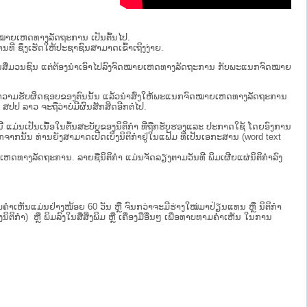
ຈົດໝາຍເຫດທາງລັດຖະການ ເປັນ​ຕົ້ນ​ໄປ.
ນທີ່ ຊຶ່ງເຮັດໃຫ້ປະຊາຊົນສາມາດເຂົ້າເຖິງງ່າຍ.
່ຜ່ານສື່ມວນຊົນ ແຕ່ຕ້ອງນໍາເອົາໄປລົງຈົດໝາຍເຫດທາງລັດຖະການ ກັບ​ພະແນກຈົດ​ໝາຍ​
ໄປທີ່ຢູ່ໃນຄວາມຮັບຜິດຊອບຂອງຕົນນັ້ນ ແລ້ວນໍາສົ່ງໃຫ້​ພະແນກຈົດ​ໝາຍ​ເຫດ​ທາງ​ລັດ​ຖະ​ການ
 ​ຈະຖື​ວ່າບໍ່​ມີ​ຜົນ​ສັກ​ສິດ​ອີກ​ຕໍ່​ໄປ.
ບນີ້ ແມ່ນເປັນເນື້ອໃນຕົ້ນສະບັບຂອງນິຕິກໍາ ທີ່ຖືກຮັບຮອງແລະ ປະກາດໃຊ້ ໂດຍອົງການ
ກຈາກນັ້ນ ທ່ານຍັງສາມາດເປີດເບິ່ງນິຕິກຳຢູ່ໃນແຟ້ມ ທີ່ເປັນເອກະສານ (word text
ໝາຍເຫດທາງລັດຖະການ. ລາຍຊື່ນິຕິກຳ ແມ່ນຈັດລຽງຕາມວັນທີ ພິມເຜີຍແຜ່ນິຕິກຳລົງ
ເຫັນແມ່ນຢ່າງໜ້ອຍ 60 ວັນ ຫຼື ຈົນກວ່າຈະມີຮ່າງໃໝ່ມາປ່ຽນແທນ ຫຼື ນິຕິກໍາ
ິກຳ) ຫຼື ພິມລົງໃນສື່ສິ່ງພິມ ຫຼື ເຄື່ອງມືອື່ນໆ ເພື່ອທາບທາມຄໍາເຫັນ ໃນການ
.