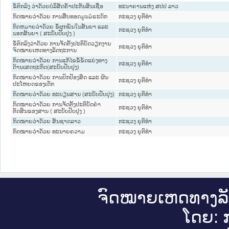
ຂໍ້ຕົກລົງ ວ່າດ້ວຍບໍລິສັດຄໍ້າປະກັນສິນເຊື່ອ
ທະນາຄານແຫ່ງ ສປປ ລາວ
ກົດໝາຍວ່າດ້ວຍ ການສືບທອດມູນມໍຣະດົກ
ກະຊວງ ຍຸຕິທໍາ
ກົດຫມາຍວ່າດ້ວຍ ຂໍ້ຜູກພັນໃນສັນຍາ ແລະ
ກະຊວງ ຍຸຕິທໍາ
ນອກສັນຍາ ( ສະບັບປັບປຸງ )
ຂໍ້​ຕົກ​ລົງວ່າ​ດ້ວຍ ການຈັດຕັ້ງປະຕິບັດວຽກງານ
ກະຊວງ ຍຸຕິທໍາ
ຈົດໝາຍເຫດທາງລັດຖະການ
ກົດໝາຍວ່າດ້ວຍ ການແກ້ໄຂຂໍ້ຂັດແຍ່ງທາງ
ກະຊວງ ຍຸຕິທໍາ
ດ້ານເສດຖະກິດ(ສະບັບປັບປຸງ)
ກົດໝາຍວ່າດ້ວຍ ການປົກປ້ອງສິດ ແລະ ຜົນ
ກະຊວງ ຍຸຕິທໍາ
ປະໂຫຍດຂອງເດັກ
ກົດໝາຍວ່າດ້ວຍ ທະບຽນສານ (ສະບັບປັບປຸງ)
ກະຊວງ ຍຸຕິທໍາ
ກົດໝາຍວ່າດ້ວຍ ການຈັດຕັ້ງປະຕິບັດຄຳ
ກະຊວງ ຍຸຕິທໍາ
ຕັດສິນຂອງສານ ( ສະບັບປັບປຸງ )
ກົດໝາຍວ່າດ້ວຍ ສັນຊາດລາວ
ກະຊວງ ຍຸຕິທໍາ
ກົດໝາຍວ່າດ້ວຍ ທະນາຍຄວາມ
ກະຊວງ ຍຸຕິທໍາ
ຈົດ​ໝາຍ​ເຫດ​ທາງ​ລ
ໂດຍ: ກ