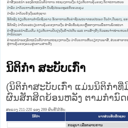
ຄຳສັ່ງແນະນຳ ຂອງລັດຖະມົນຕີວ່າການ ກະຊວງການເງິນ ກ່ຽວກັບການຄຸ້ມຄອງ ກິດຈະການຫວຍ
ດຳລັດ ວ່າດ້ວຍການຮັບຮອງເອົາ ບັນຊີປະເພດທຸລະກິດຄວບຄຸມ
ດຳລັດ ວ່າດ້ວຍຄັງເງິນແຫ່ງຊາດ
ຂໍ້ຕົກລົງ ກ່ຽວກັບການກຳນົດຊົ່ວຄາວ ອັດຕາການເກັບຄ່າຊັບພະຍາກອນປະເພດ ດິນດຳ,ດິນແດງ, ແຮ
ຂໍ້ຕົກລົງ ວ່າດ້ວຍລະບຽບການຄຸ້ມຄອງການເງິນ ສຳລັບທຶນຊ່ວຍເຫຼືອທາງການເພື່ອການພັດທະນາ
ຄຳສັ່ງແນະນຳເພີ່ມເຕີມ ກ່ຽວກັບການປັບປຸງເງິນຄ້ຳປະກັນ ແລະ ການສ້າງຕັ້ງ ຕົວແທນຈຳໜ່າຍຫວ
ກຳນົດເວລາ
ຄຳແນະນຳຂອງລັດຖະມົນຕີວ່າການກະຊວງການເງິນ ວ່າດ້ວຍການຫັນວຽກງານພາສີ, ສ່ວຍສາອາກອນ
ສູ່ການຄຸ້ມຄອງລວມສູນຕາມສາຍຕັ້ງ
ນິຕິກໍາ ສະບັບເກົ່າ
(ນິຕິກໍາສະບັບເກົ່າ ແມ່ນນິຕິກໍາ
ຜົນສັກສິດຍ້ອນຫລັງ ຕາມກໍານົດເວ
ສະແດງ 211-220 ຂອງ 289 ຜົນທີ່ໄດ້ຮັບ.
ນິຕິກໍາ
ພາກສ່ວນຮັບຜິດຊອບ