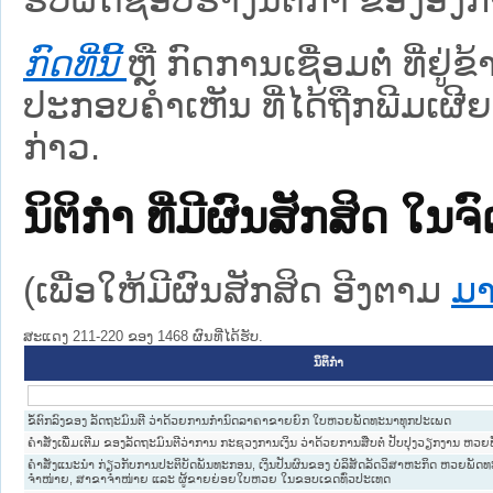
ກົດທີ່ນີ້
ຫຼື ກົດການເຊື່ອມຕໍ່ ທີ່ຢູ່
ປະກອບຄຳເຫັນ ທີ່ໄດ້ຖືກພີມເຜີຍ
ກ່າວ.
ນິຕິກໍາ ທີ່ມີຜົນສັກສິດ
(ເພື່ອໃຫ້ມີຜົນສັກສິດ ອີງຕາມ
ມາ
ສະແດງ 211-220 ຂອງ 1468 ຜົນທີ່ໄດ້ຮັບ.
ນິຕິກໍາ
ຂໍ້ຕົກລົງຂອງ ລັດຖະມົນຕີ ວ່າດ້ວຍການກຳນົດລາຄາຂາຍຍົກ ໃບຫວຍພັດທະນາທຸກປະເພດ
ຄຳສັ່ງເພີ່ມເຕີມ ຂອງລັດຖະມົນຕີວ່າການ ກະຊວງການເງິນ ວ່າດ້ວຍການສືບຕໍ່ ປັບປຸງວຽກງານ ຫວ
ຄຳສັ່ງແນະນຳ ກ່ຽວກັບການປະຕິບັດພັນທະກອນ, ເງິນປັນຜົນຂອງ ບໍລິສັດລັດວິສາຫະກິດ ຫວຍພັດ
ຈຳໜ່າຍ, ສາຂາຈຳໜ່າຍ ແລະ ຜູ້ຂາຍຍ່ອຍໃບຫວຍ ໃນຂອບເຂດທົ່ວປະເທດ