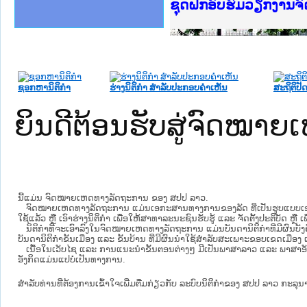
Ministry of Justice 
ເຜີຍແຜ່ວັບໄຊຈົດໝາຍເ
ກະຊວງຍຸຕິທຳ
ຊຸດຝຶກອົບຮົມວຽກງານ
ກອງປະຊຸມທົບທວນຄືນກ
ຝຶກອົບຮົມ ຜູ່ປະສານ
ຝຶກອົບຮົມ ຜູ່ປະສານງ
ເຜີຍແຜ່ແອັບກົດໝາຍລ
ເຜີຍແຜ່ແອັບກົດໝາຍລາ
ຍົກລະດັບວຽກງານຈົດໝ
ຊຸດຝຶກອົບຮົມວຽກງານ
ຊອກຫານິຕິກໍາ
ຮ່າງນິຕິກໍາ ສໍາລັບປະກອບຄໍາເຫັນ
ສະຖິຕິປັດ
ຍິນດີຕ້ອນຮັບສູ່ຈົດໝ
ນີ້ແມ່ນ ຈົດໝາຍເຫດທາງລັດຖະການ ຂອງ ສປປ ລາວ.
ຈົດໝາຍເຫດທາງລັດຖະການ ແມ່ນ​ເອ​ກະ​ສານ​ທາງ​ການ​ຂອງ​ລັດ ທີ່​ເປັນ​ຮູບ​ແບບ​ເອ​ເລັກ​ໂຕ​
ໃຊ້ແລ້ວ ຫຼື ເອົາຮ່າງນິຕິກໍາ ເພື່ອໃຫ້​ສາ​ທາ​ລະ​ນະ​ຊົນ​ຮັບ​ຮູ້ ແລະ ຈັດ​ຕັ້ງ​ປະ​ຕິ​ບັດ ຫ
ນິ​ຕິ​ກຳ​ທີ່​ຈະ​ເອົາ​ລົງ​ໃນ​ຈົດ​ໝາຍ​ເຫດ​ທາງ​ລັດ​ຖະ​ການ ​ແມ່ນ​ບັນ​ດາ​ນິ​ຕິ​ກຳ​ທີ່​ມີ​ຜົນ​ບັງ​
ບັນ​ດານິ​ຕິ​ກຳ​ຂັ້ນ​ເມືອງ ແລະ ຂັ້ນ​ບ້ານ ​ທີ່​ມີ​ຜົນ​ນຳ​ໃຊ້​ສຳ​ລັບ​ສະ​ເພາະ​ຂອບ​ເຂດ​ເມືອງ 
ເນື້ອໃນ​ເວັບ​ໄຊ​ ແລະ ການແນະນໍາຂັ້ນຕອນຕ່າງໆ ມີເປັນພາສາລາວ ແລະ ພາສາອັ
ອັງກິດແມ່ນແປບໍ່ເປັນທາງການ.
ສໍາລັບທ່ານທີ່ຕ້ອງການເຂົ້າໃຈເພີ່ມຕື່ມກ່ຽວກັບ ລະບົບນິຕິກຳຂອງ ສປປ ລາວ ກະລຸນາເຂົ