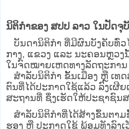
ນິຕິກຳຂອງ ສປປ ລາວ ໃນປັດຈຸບັ
ບັນດານິຕິກໍາ ທີ່ມີຜົນບັງຄັບທົ່ວໄ
ກາງ, ແຂວງ ແລະ ນະຄອນຫຼວງນັ້ນ 
ໃນຈົດໝາຍເຫດທາງລັດຖະການ ເປັ
ສຳລັບນິ​ຕິ​ກຳ ຂັ້ນເມືອງ ຫຼື 
ຕົນທີ່ໄດ້ປະກາດໃຊ້ແລ້ວ ລົງ​ເຜີຍ
ສະຖານທີ່ ຊຶ່ງເຮັດໃຫ້ປະຊາຊົນສາ
ສໍາລັບນິຕິກໍາທີ່ໄດ້ສ້າງຂຶ້ນຕາມ
ຮອງ ຫຼື ປະກາດໃຊ້ ພ້ອມທັງລົງເ