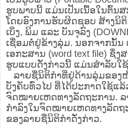
ຮູບພາບນີ້ ແມ່ນເປັນເນື້ອໃນຕົ້
ໂດຍອົງການຮັບຜິດຊອບ ສ້າງນິຕິກ
ເບິ່ງ, ພິມ ແລະ ບັນຈຸລົງ (D
ເຊື່ອມຕໍ່ຢູ່ຂ້າງລຸ່ມ. ນອກຈາກນັ້
ເອກະສານ (word text file) ຊຶ່ງ
ຮູບແບບດັ່ງກ່າວນີ້ ແມ່ນສຳລັບໃຊ້ເປ
ລາຍຊື່ນິຕິກຳທີ່ຢູ່ດ້ານລຸ່ມຂອງ
ບັງຄັບທົ່ວໄປ ທີ່ໄດ້ປະກາດໃຊ້ແລ
ຈົດໝາຍເຫດທາງລັດຖະການ. ລາຍຊ
ກຳລົງໃນຈົດໝາຍເຫດທາງລັດຖະການ ຊ
ຂອງລາຍຊື່ນິຕິກໍາດັ່ງກ່າວ.