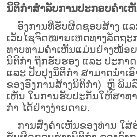
ນິຕິກຳສຳລັບການປະກອບຄຳເຫ
ອົງການທີ່ຮັບຜິດຊອບສ້າງ ແລະ 
ເວັບ​ໄຊຈົດໝາຍເຫດທາງລັດຖະກາ
ທາບທາມຄໍາເຫັນແມ່ນຢ່າງໜ້ອຍ 6
ນິຕິກໍາ ຖືກຮັບຮອງ ແລະ ປະກາດ
ແລະ ປັບປຸງນິຕິກໍາ ສາມາດນຳເອົາຮ
ຂອງອົງການສ້າງນິຕິກຳ) ຫຼື ພິມລົງ
ເຫັນ ໃນການຮັບປະກັນໃຫ້ສາທາລ
ກຳ ໄດ້ຢ່າງງ່າຍດາຍ.
ການສົ່ງຄໍາເຫັນຂອງທ່ານ ໃສ່ຮ່
ຮັບຜິດຊອບຮ່າງນິຕິກຳ ຂອງອົງກາ