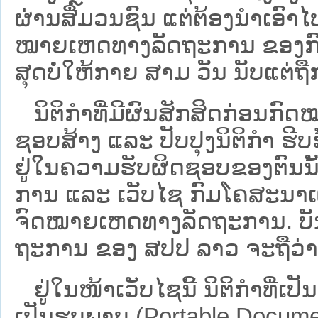
ຜ່ານສື່ມວນຊົນ ແຕ່ຕ້ອງນໍາເອ
ໝາຍ​ເຫດ​ທາງ​ລັດ​ຖະ​ການ​ ຂອ
ສຸດບໍ່ໃຫ້ກາຍ ສາມ ວັນ ນັບແຕ່ຖື
ນິ​ຕິ​ກຳ​ທີ່​ມີ​ຜົນ​ສັກ​ສິດ​ກ່ອນ​ກົດ
ຊອບ​ສ້າງ ແລະ ປັບ​ປຸງນິ​ຕິ​ກຳ ຮີ
ຢູ່ໃນຄວາມຮັບຜິດຊອບຂອງຕົນນັ້ນ
ການ ແລະ ເວັບໄຊ​ ກົມໂຄສະນາເຜ
ຈົດໝາຍເຫດທາງລັດຖະການ. ບັນ​ດາ​ນິ​
ຖະ​ການ ຂອງ ສປ​ປ ລາວ ​ຈະຖື​ວ່າບໍ່​ມີ
ຢູ່ໃນໜ້າ​ເວັບ​ໄຊ​ນີ້ ນິຕິກຳທີ່
ເປັນຮູບພາບ (Portable Documen