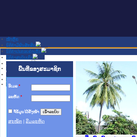
ໜ້າຫຼັກ
ນິຕິກໍາມີຜົນສັກສິດ
ນິຕິກໍາປະກອບຄໍາເຫັນ
ນິຕິກໍາສະບັບເກົ່າ
ຂ່າວສານສໍາຄັນ
ເວັບໄຊອື່ນໆ
ພື້ນທີ່ຂອງສະມາຊິກ
ຕິດຕໍ່ພວກເຮົາ
ກ່ຽວກັບພວກເຮົາ
ຊ່ວຍເຫຼືອ
ອີເມລ
*
ລະຫັດ
*
ຈື່ຂໍ້ມູນໄວ້ຄັ້ງໜ້າ
ສະໝັກ
|
ລືມລະຫັດ