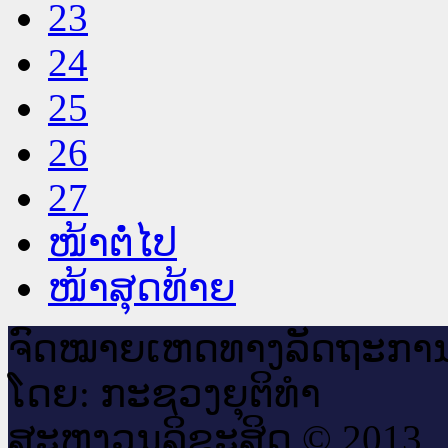
23
24
25
26
27
ໜ້າຕໍ່ໄປ
ໜ້າສຸດທ້າຍ
ຈົດ​ໝາຍ​ເຫດ​ທາງ​ລັດ​ຖະ​ກາ
ໂດຍ: ກະ​ຊວງຍຸ​ຕິ​ທຳ
ສະ​ຫງວນ​ລິ​ຂະ​ສິດ © 2013