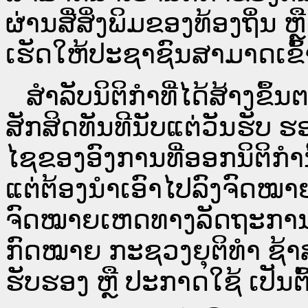
ຜ່ານ​ສື່ສິ່ງພິມຂອງທ້ອງຖິ່ນ
ເຮັດໃຫ້ປະຊາຊົນສາມາດເຂົ້າ
ສໍາລັບນິຕິກໍາທີ່ໄດ້ສ້າງຂຶ້
ສັກສິດທັນທີນັບແຕ່ວັນຮັບ ຮ
ໄຊຂອງອົງການທີ່ອອກນິຕິກໍາ
ແຕ່ຕ້ອງນໍາເອົາໄປລົງຈົດ
ຈົດ​ໝາຍ​ເຫດ​ທາງ​ລັດ​ຖະ​ກ
ກົດໝາຍ ກະຊວງຍຸຕິທໍາ ຊ້າສ
ຮັບຮອງ ຫຼື ປະກາດໃຊ້ ເປັນຕົ