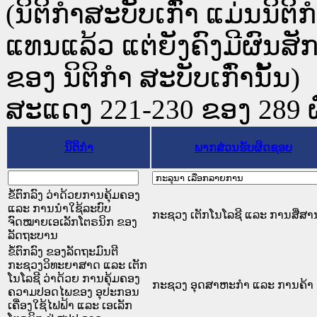
(ນິຕິກໍາສະບັບເກົ່າ ແມ່ນນິຕິ
ແທນແລ້ວ ແຕ່ຍັງຄົງມີຜົນສ
ຂອງ ນິຕິກໍາ ສະບັບເກົ່ານັ້ນ)
ສະແດງ 221-230 ຂອງ 289 ຜົນ
ນິຕິກໍາ
ພາກສ່ວນຮັບຜິດຊອບ
ຂໍ້ຕົກລົງ ວ່າດ້ວຍການຄຸ້ມຄອງ
ແລະ ການນໍາໃຊ້ລະບົບ
ກະຊວງ ເຕັກໂນໂລຊີ ແລະ ການສື່ສາ
ຈົດໝາຍເອເລັກໂຕຣນິກ ຂອງ
ລັດຖະບານ
ຂໍ້ຕົກລົງ ຂອງລັດຖະມົນຕີ
ກະຊວງວິທະຍາສາດ ແລະ ເຕັກ
ໂນໂລຊີ ວ່າດ້ວຍ ການຄຸ້ມຄອງ
ກະຊວງ ອຸດສາຫະກຳ ແລະ ການຄ້າ
ຄວາມປອດໄພຂອງ ອຸປະກອນ
ເຄື່ອງໃຊ້ໄຟຟ້າ ແລະ ເອເລັກ