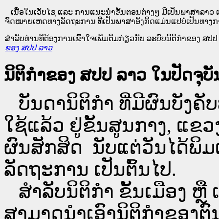
ເນື້ອໃນ​ເວັບ​ໄຊ​ ແລະ ການແນະນໍາຂັ້ນຕອນຕ່າງໆ ມີເປັນພາສາລາວ ແ
ຈົດໝາຍເຫດທາງລັດຖະການ ທີ່ເປັນພາສາອັງກິດແມ່ນແປບໍ່ເປັນທາງກ
ສໍາລັບທ່ານທີ່ຕ້ອງການເຂົ້າໃຈເພີ່ມຕື່ມກ່ຽວກັບ ລະບົບນິຕິກຳຂອງ ສປປ ລ
ຂອງ ສປປ ລາວ
ນິຕິກຳຂອງ ສປປ ລາວ ໃນປັດຈຸບັນ
ບັນດານິຕິກໍາ ທີ່ມີຜົນບັງຄັບ
ໃຊ້ແລ້ວ ຢູ່ຂັ້ນ​ສູນ​ກາງ, 
ຜົນສັກສິດ ນັບ​ແຕ່​ວັນໄດ້
ລັດຖະການ ເປັນ​ຕົ້ນ​ໄປ.
ສຳລັບນິ​ຕິ​ກຳ ຂັ້ນເມືອງ ຫຼ
ສາມາດນຳເອົານິຕິກຳຂອງຕົນທີ