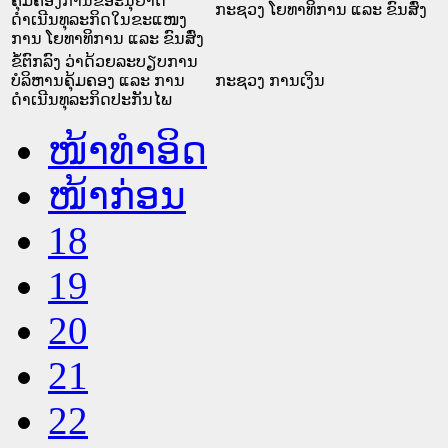
ຄຸ້ມຄອງການຂໍອະນຸຍາດ
ກະຊວງ ໂຍທາທິການ ແລະ ຂົນສົ່ງ
ດຳເນີນທຸລະກິດໃນຂະແໜງ
ການ ໂຍທາທິການ ແລະ ຂົນສົ່ງ
ຂໍ້ຕົກລົງ ວ່າດ້ວຍລະບຽບການ
ບໍລິຫານຄຸ້ມຄອງ ແລະ ການ
ກະຊວງ ການເງິນ
ດຳເນີນທຸລະກິດປະກັນໄພ
ໜ້າທໍາອິດ
ໜ້າກ່ອນ
18
19
20
21
22