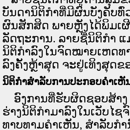
ບັນດານິຕິກຳທີ່ມີຜົນບັງຄັບທ
ຜົນສັກສິດ ພາຍຫຼັງໄດ້ພິມ
ລັດຖະການ. ລາຍຊື່ນິຕິກຳ ແ
ນິຕິກຳລົງໃນຈົດໝາຍເຫດທາງລ
ລົງຄັ້ງຫຼ້າສຸດ ຈະຢູ່ເທິງສຸດຂ
ນິຕິກຳສຳລັບການປະກອບຄຳເຫັ
ອົງການທີ່ຮັບຜິດຊອບສ້າງ 
ຮ່າງນິຕິກຳມາລົງໃນ​ເວັບ​
ທາບທາມຄຳເຫັນ, ສໍາລັບກໍ