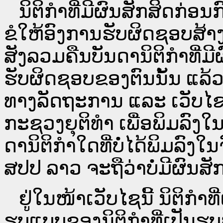
ນິ​ຕິ​ກຳ​ທີ່​ມີ​ຜົນ​ສັກ​ສິດ​ກ່ອນ
ຂໍໃຫ້ອົງ​ການ​ຮັບ​ຜິດ​ຊອບ​ສ້າ
ສັງລວມຄືນບັນດານິຕິກໍາທີ່ມີ
ຮັບຜິດຊອບຂອງຕົນນັ້ນ ແລ້ວ
ທາງ​ລັດ​ຖະ​ການ ແລະ ເວັບ
ກະຊວງຍຸຕິທໍາ ເພື່ອພິມລົ
ດາ​ນິ​ຕິ​ກຳ​ໃດ​ທີ່ບໍ່​ໄດ້​ພິມ​
ສປ​ປ ລາວ ​ຈະຖື​ວ່າບໍ່​ມີ​ຜົນ​ສັກ​
ຢູ່ໃນໜ້າ​ເວັບ​ໄຊ​ນີ້ ນິຕິກ
ຮູບແບບຂອງນິຕິກໍາທີ່ເປັນຮູ