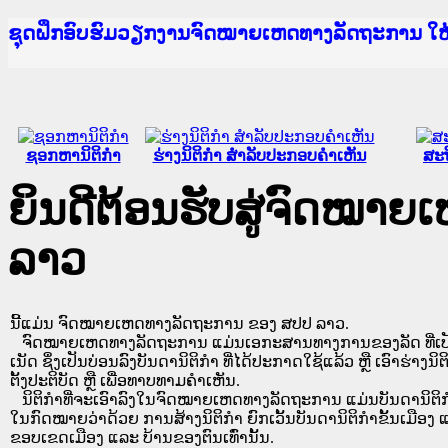
Ministry of Justice Lao PDR
ເຜີຍແຜ່ວັບໄຊຈົດໝາຍເຫດທາງລັດຖະການ ແລະ ແອັບກ
ກະຊວງຍຸຕິທຳ
ຊຸດຝຶກອົບຮົມວຽກງານຈົດໝາຍເຫດທາງລັດຖະການ ໃ
ກອງປະຊຸມທົບທວນຄືນການຈັດຕັ້ງປະຕິບັດວຽກງານຈ
ຝຶກອົບຮົມ ຜູ່ປະສານງານວຽກງານຈົດໝາຍເຫດທາງລັ
ຝຶກອົບຮົມ ຜູ່ປະສານງານວຽກງານຈົດໝາຍເຫດທາງລັດ
ເຜີຍແຜ່ແອັບກົດໝາຍລາວ ແລະ ເວັບໄຊຈົດໝາຍເຫດທ
ເຜີຍແຜ່ແອັບກົດໝາຍລາວ ແລະ ເວັບໄຊຈົດໝາຍເຫດທາ
ຍົກລະດັບວຽກງານຈົດໝາຍເຫດທາງລັດຖະການໃຫ້ຜູ້
ຊຸດຝຶກອົບຮົມວຽກງານຈົດໝາຍເຫດທາງລັດຖະການ ໃ
ຊອກຫານິຕິກໍາ
ຮ່າງນິຕິກໍາ ສໍາລັບປະກອບຄໍາເຫັນ
ສະຖ
ຍິນດີຕ້ອນຮັບສູ່ຈົດໝາ
ລາວ
ນີ້ແມ່ນ ຈົດໝາຍເຫດທາງລັດຖະການ ຂອງ ສປປ ລາວ.
ຈົດໝາຍເຫດທາງລັດຖະການ ແມ່ນ​ເອ​ກະ​ສານ​ທາງ​ການ​ຂອງ​ລັດ ທີ່​ເປັນ​ຮູບ​
ເນັດ ຊຶ່ງ​ເປັນ​ບ່ອນ​ລົງ​ບັນ​ດາ​ນິ​ຕິ​ກຳ ທີ່ໄດ້ປະກາດໃຊ້ແລ້ວ ຫຼື ເອົາຮ່າງນິຕ
ຕັ້ງ​ປະ​ຕິ​ບັດ ຫຼື ເພື່ອທາບທາມຄໍາເຫັນ.
ນິ​ຕິ​ກຳ​ທີ່​ຈະ​ເອົາ​ລົງ​ໃນ​ຈົດ​ໝາຍ​ເຫດ​ທາງ​ລັດ​ຖະ​ການ ​ແມ່ນ​ບັນ​ດາ​ນິ​ຕິ​ກຳ​ທີ່
ໃນ​ກົດ​ໝາຍ​ວ່າ​ດ້ວຍ​ ການ​ສ້າງ​ນິ​ຕິ​ກຳ ຍົກ​ເວັ້ນ​ບັນ​ດານິ​ຕິ​ກຳ​ຂັ້ນ​ເມືອງ ແ
ຂອບ​ເຂດ​ເມືອງ ແລະ ບ້ານ​ຂອງ​ຕົນ​ເທົ່າ​ນັ້ນ.