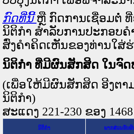
ກົດທີ່ນີ້
ຫຼື ກົດການເຊື່ອມຕໍ່ ທີ
ນິຕິກໍາ ສໍາລັບການປະກອບຄຳ
ສົ່ງຄຳຄິດເຫັນຂອງທ່ານໃສ່ຮ່
ນິຕິກໍາ ທີ່ມີຜົນສັກສິດ 
(ເພື່ອໃຫ້ມີຜົນສັກສິດ ອີງຕ
ນິຕິກໍາ)
ສະແດງ 221-230 ຂອງ 1468 ຜ
ນິຕິກໍາ
ພາກສ່ວນຮັບຜ