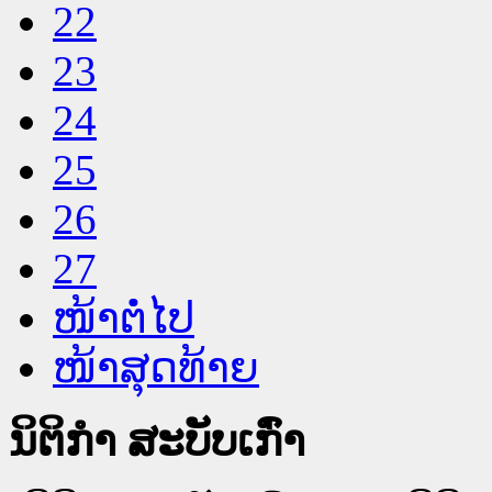
22
23
24
25
26
27
ໜ້າຕໍ່ໄປ
ໜ້າສຸດທ້າຍ
ນິຕິກໍາ ສະບັບເກົ່າ