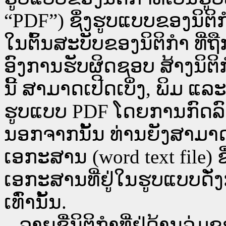
“PDF”) ຊຶ່ງຮູບແບບຂອງນິຕິກໍ
ໃນຕົ້ນສະບັບຂອງນິຕິກໍາ ທີ
ອົງການຮັບຜິດຊອບ ສ້າງນິຕິກ
ນີ້ ສາມາດເປີດເບິ່ງ, ພິມ 
ຮູບແບບ PDF ໂດຍການກົດລົງບ່ອ
ນອກຈາກນັ້ນ ທ່ານຍັງສາມາດເປີ
ເອກະສານ (word text file) ຊ
ເອກະສານທີ່ຢູ່ໃນຮູບແບບດັ່ງກ
ເທົ່ານັ້ນ.
ລາຍຊື່ນິຕິກຳທີ່ຢູ່ດ້ານລຸ່