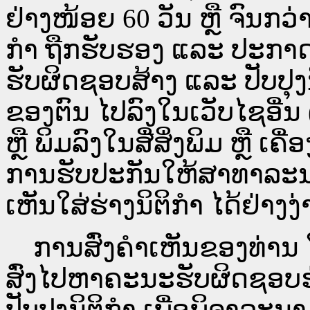
ຢ່າງໜ້ອຍ 60 ວັນ ຫຼື ຈົນກວ
ກໍາ ຖືກຮັບຮອງ ແລະ ປະກາດ
ຮັບຜິດຊອບສ້າງ ແລະ ປັບປຸງ
ຂອງຕົນ ໄປລົງໃນ​ເວັບ​ໄຊ​ອື່
ຫຼື ພິມລົງໃນສື່ສິ່ງພິມ ຫຼື ເ
ການຮັບປະກັນໃຫ້ສາທາລະນ
ເຫັນໃສ່ຮ່າງນິຕິກຳ ໄດ້ຢ່າງ
ການສົ່ງຄໍາເຫັນຂອງທ່ານ ໃສ
ສົ່ງໄປຫາຄະນະຮັບຜິດຊອບຮ
ປັບປຸງນິຕິກຳ ເພື່ອພິຈາລະນາ