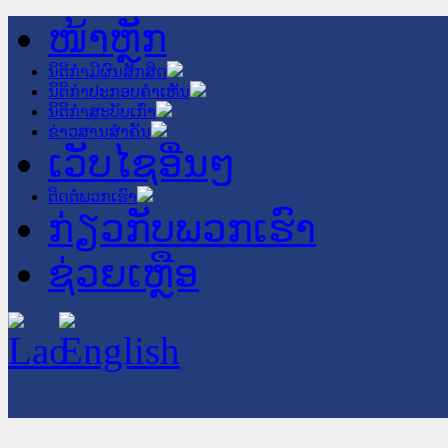
ໜ້າຫຼັກ
ນິຕິກໍາມີຜົນສັກສິດ
ນິຕິກໍາປະກອບຄໍາເຫັນ
ນິຕິກໍາສະບັບເກົ່າ
ຂ່າວສານສໍາຄັນ
ເວັບໄຊອື່ນໆ
ຕິດຕໍ່ພວກເຮົາ
ກ່ຽວກັບພວກເຮົາ
ຊ່ວຍເຫຼືອ