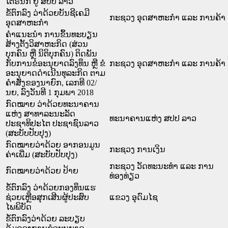
ໂຕຣນິກ ຢູ່ ສປປ ລາວ
ຂໍ້ຕົກລົງ ວ່າດ້ວຍບັນຊີເຄມີ
ກະຊວງ ອຸດສາຫະກຳ ແລະ ການຄ້າ
ອຸດສາຫະກຳ
ຄຳແນະນຳ ການຂຶ້ນທະບຽນ
ສ້າງຕັ້ງວິສາຫະກິດ (ສ່ວນ
ບຸກຄົນ ຫຼື ນິຕິບຸກຄົນ) ຕິດພັນ
ກັບການຂໍອະນຸຍາດລົງທຶນ ຫຼື ຂໍ
ກະຊວງ ອຸດສາຫະກຳ ແລະ ການຄ້າ
ອະນຸຍາດດຳເນີນທຸລະກິດ ຕາມ
ຄຳສັ່ງຂອງນາຍົກ, ເລກທີ 02/
ນຍ, ລົງວັນທີ 1 ກຸມພາ 2018
ກົດໝາຍ ວ່າດ້ວຍທະນາຄານ
ແຫ່ງ ສາທາລະນະລັດ
ທະນາຄານແຫ່ງ ສປປ ລາວ
ປະຊາທິປະໄຕ ປະຊາຊົນລາວ
(ສະບັບປັບປຸງ)
ກົດໝາຍວ່າດ້ວຍ ອາກອນມູນ
ກະຊວງ ການເງິນ
ຄ່າເພີ່ມ (ສະບັບປັບປຸງ)
ກະຊວງ ວັດທະນະທຳ ແລະ ການ
ກົດໝາຍວ່າດ້ວຍ ປ້າຍ
ທ່ອງທ່ຽວ
ຂໍ້ຕົກລົງ ວ່າດ້ວຍກອງທຶນແຮ
ຊ່ວຍເຫຼືອສຸກເສີນຜູ້ປະສົບ
ແຂວງ ອຸດົມໄຊ
ໄພພິບັດ
ຂໍ້ຕົກລົງວ່າດ້ວຍ ລະບຽບ