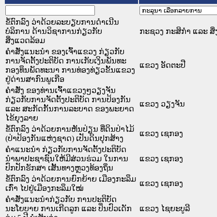
ຂໍ້ຕົກລົງ ວ່າດ້ວຍລະບຽບການດຳເນີນ
ບໍລິການ ດ້ານວິຊາການກ່ຽວກັບ
ກະຊວງ ກະສິກຳ ແລະ ສິ
ສິ່ງແວດລ້ອມ
ຄຳສັ່ງແນະນຳ ຂອງເຈົ້າແຂວງ ກ່ຽວກັບ
ການຈັດຕັ້ງປະຕິບັດ ການເກັບເງິນພັນທະ
ແຂວງ ອັດຕະປື
ກອງທຶນພັດທະນາ ການທ່ອງທ່ຽວຂັ້ນແຂວງ
ຢູ່ດ່ານສາກົນພູເກືອ
ຄໍາສັ່ງ ຂອງທ່ານເຈົ້າແຂວງໆວຽງຈັນ
ກ່ຽວກັບການຈັດຕັ້ງປະຕິບັດ ການປ້ອງກັນ
ແຂວງ ວຽງຈັນ
ແລະ ສະກັດກັ້ນການລະບາດ ຂອງພະຍາດ
ໄຂ້ຍຸງລາຍ
ຂໍ້ຕົກລົງ ວ່າດ້ວຍການຫັນປ່ຽນ ທີ່ດິນປ່າໄມ້
ແຂວງ ເຊກອງ
(ປ່າປ້ອງກັນແຫ່ງຊາດ) ເປັນດິນປຸກສ້າງ
ຄຳແນະນຳ ກ່ຽວກັບການຈັດຕັ້ງປະຕິບັດ
ນຳພາປະຊາຊົນໃຫ້ມີສ່ວນຮ່ວມ ໃນການ
ແຂວງ ເຊກອງ
ປົກປັກຮັກສາ ເສັ້ນທາງຫຼວງທ້ອງຖິ່ນ
ຂໍ້ຕົກລົງ ວ່າດ້ວຍການຍົກຍ້າຍ ເມືອງກະລຶມ
ແຂວງ ເຊກອງ
ເກົ່າ ໄປຢູ່ເມືອງກະລຶມໃໝ່
ຄໍາສັ່ງແນະນໍາກ່ຽວກັບ ການປະຕິບັດ
ນະໂຍບາຍ ການເກີດລູກ ແລະ ປິ່ນປົວເດັກ
ແຂວງ ໄຊຍະບູລີ