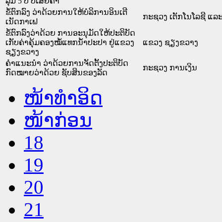
ລຸ່ມ 5 ປີ ບໍ່ເສັຍຄ່າ
ຂໍ້ຕົກລົງ ວ່າດ້ວຍການໃຫ້ບໍລິການອິນເຕີ
ກະຊວງ ເຕັກໂນໂລຊີ ແລະ
ເນັດກາເຟ
ຂໍ້ຕົກລົງວ່າດ້ວຍ ການອະນຸມັດໃຫ້ປະຕິບັດ
ເກັບຄ່າຄຸ້ມຄອງໝໍ້ແທກນ້ຳປະປາ ຢູ່ແຂວງ
ແຂວງ ຊຽງຂວາງ
ຊຽງຂວາງ
ຄຳແນະນຳ ວ່າດ້ວຍການຈັດຕັ້ງປະຕິບັດ
ກະຊວງ ການເງິນ
ກົດໝາຍວ່າດ້ວຍ ຊັບສິນຂອງລັດ
ໜ້າທໍາອິດ
ໜ້າກ່ອນ
18
19
20
21