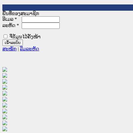
ພື້ນທີ່ຂອງສະມາຊິກ
ອີເມລ
*
ລະຫັດ
*
ຈື່ຂໍ້ມູນໄວ້ຄັ້ງໜ້າ
ສະໝັກ
|
ລືມລະຫັດ