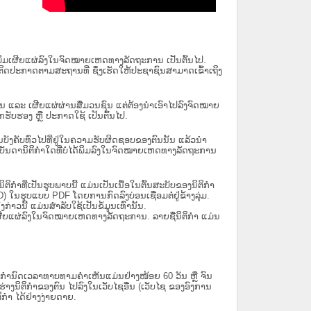
ນໄດ້ພິມເຜີຍແຜ່ລົງໃນຈົດໝາຍເຫດທາງລັດຖະການ ເປັນ​ຕົ້ນ​ໄປ.
ຫຼື ຕິດປະກາດຕາມສະຖານທີ່ ຊຶ່ງເຮັດໃຫ້ປະຊາຊົນສາມາດເຂົ້າເຖິງ
ນັ້ນ ແລະ ເຜີຍແຜ່ຜ່ານສື່ມວນຊົນ ແຕ່ຕ້ອງນໍາເອົາໄປລົງຈົດໝາຍ
ັບຮອງ ຫຼື ປະກາດໃຊ້ ເປັນຕົ້ນໄປ.
ີ່ມີຜົນບັງຄັບທົ່ວໄປທີ່ຢູ່ໃນຄວາມຮັບຜິດຊອບຂອງຕົນນັ້ນ ແລ້ວນໍາ
​ກຳ​ໃດ​ທີ່ບໍ່​ໄດ້​ພິມ​ລົງ​ໃນ​ຈົດ​ໝາຍ​ເຫດ​ທາງ​ລັດ​ຖະ​ການ
ິກໍາທີ່ເປັນຮູບພາບນີ້ ແມ່ນເປັນເນື້ອໃນຕົ້ນສະບັບຂອງນິຕິກໍາ
 ໃນຮູບແບບ PDF ໂດຍການກົດລົງບ່ອນເຊື່ອມຕໍ່ຢູ່ຂ້າງລຸ່ມ.
າວນີ້ ແມ່ນສຳລັບໃຊ້ເປັນຂໍ້ມູນເທົ່ານັ້ນ.
ພິມເຜີຍແຜ່ລົງໃນຈົດໝາຍເຫດທາງລັດຖະການ. ລາຍຊື່ນິຕິກຳ ແມ່ນ
ໍານົດເວລາທາບທາມຄໍາເຫັນແມ່ນຢ່າງໜ້ອຍ 60 ວັນ ຫຼື ຈົນ
ິຕິກຳຂອງຕົນ ໄປລົງໃນ​ເວັບ​ໄຊ​ອື່ນ (ເວັບ​ໄຊ​ ຂອງອົງການ
ິກຳ ໄດ້ຢ່າງງ່າຍດາຍ.