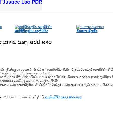
f Justice Lao PDR
ສະຖິຕິປັດຈຸບັນ ຂອງນິຕິກໍາ
ກົດໝາຍທັງໝົດ
ັດຖະການ ຂອງ ສປປ ລາວ
​ຮູບ​ແບບ​ເອ​ເລັກ​ໂຕ​ຣ​ນິກ ໃນ​ລະ​ບົບ​ອິນ​ເຕີ​ເນັດ ຊຶ່ງ​ເປັນ​ບ່ອນ​ລົງ​ບັນ​ດາ​ນິ​ຕິ​ກຳ ທີ
ະ ຈັດ​ຕັ້ງ​ປະ​ຕິ​ບັດ ຫຼື ເພື່ອທາບທາມຄໍາເຫັນ.
ິ​ຕິ​ກຳ​ທີ່​ມີ​ຜົນ​ບັງ​ຄັບ​ທົ່ວ​ໄປ ຕາມ​ທີ່​ໄດ້​ກຳ​ນົດ​ໄວ້​ໃນ​ກົດ​ໝາຍ​ວ່າ​ດ້ວຍ​ ການ​ສ້າງ​ນິ​ຕິ​ກຳ ຍົ
ສະ​ເພາະ​ຂອບ​ເຂດ​ເມືອງ ແລະ ບ້ານ​ຂອງ​ຕົນ​ເທົ່າ​ນັ້ນ.
າສາລາວ ແລະ ພາສາອັງກິດ. ສໍາລັບນິຕິກຳພິມລົງໃນຈົດໝາຍເຫດທາງລັດຖະການ ທີ່ເປັນ
ອງ ສປປ ລາວ ກະລຸນາເຂົ້າເບີ່ງໄດ້ທີ່
ລະບົບນິຕິກຳຂອງ ສປປ ລາວ