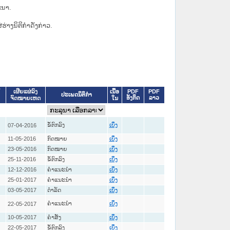
ະນາ.
່ຮ່າງນິຕິກຳດັ່ງກ່າວ.
ເນື້ອ
PDF
PDF
ເຜີຍແຜ່ລົງ
ປະເພດນິຕິກຳ
ອັງກິດ
ລາວ
ໃນ
ຈົດໝາຍເຫດ
ຂໍ້ຕົກລົງ
07-04-2016
ເບິ່ງ
11-05-2016
ກົດໝາຍ
ເບິ່ງ
23-05-2016
ກົດໝາຍ
ເບິ່ງ
25-11-2016
ຂໍ້ຕົກລົງ
ເບິ່ງ
12-12-2016
ຄໍາແນະນໍາ
ເບິ່ງ
25-01-2017
ຄໍາແນະນໍາ
ເບິ່ງ
03-05-2017
ດໍາລັດ
ເບິ່ງ
ຄໍາແນະນໍາ
22-05-2017
ເບິ່ງ
10-05-2017
ຄໍາສັ່ງ
ເບິ່ງ
22-05-2017
ຂໍ້ຕົກລົງ
ເບິ່ງ