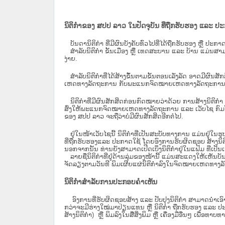
ນິຕິກຳຂອງ ສປປ ລາວ ໃນປັດຈຸບັນ ທີ່ຖືກ​ຮັບ​ຮອງ ແລະ ປ
ບັນດານິຕິກໍາ ທີ່ມີຜົນບັງຄັບທົ່ວໄປທີ່ໄດ້ຖືກ​ຮັບ​ຮອງ ຫຼື ປ
ສຳລັບນິ​ຕິ​ກຳ ຂັ້ນເມືອງ ຫຼື ເທດ​ສະ​ບານ ແລະ ບ້ານ ແມ່ນສາມ
ງ່າຍ.
ສໍາລັບນິຕິກໍາທີ່ໄດ້ສ້າງຂຶ້ນຕາມຂັ້ນຕອນເລັ່ງລັດ ອາດມີຜົນສ
ເຫດທາງລັດຖະການ ກັບ​ພະແນກຈົດ​ໝາຍ​ເຫດ​ທາງ​ລັດ​ຖະ​ການ​ 
ນິ​ຕິ​ກຳ​ທີ່​ມີ​ຜົນ​ສັກ​ສິດ​ກ່ອນ​ກົດ​ໝາຍ​ວ່າ​ດ້ວຍ​ ການ​ສ້າງ​ນ
ສົ່ງໃຫ້​ພະແນກຈົດ​ໝາຍ​ເຫດ​ທາງ​ລັດ​ຖະ​ການ ແລະ ເວັບໄຊ​ ກົມໂ
ຂອງ ສປ​ປ ລາວ ​ຈະຖື​ວ່າບໍ່​ມີ​ຜົນ​ສັກ​ສິດ​ອີກ​ຕໍ່​ໄປ.
ຢູ່ໃນໜ້າ​ເວັບ​ໄຊ​ນີ້ ນິຕິກຳທີ່ເປັນສະບັບທາງການ ແມ່ນຢູ່ໃນຮ
ທີ່ຖືກຮັບຮອງແລະ ປະກາດໃຊ້ ໂດຍອົງການຮັບຜິດຊອບ ສ້າງນິຕິກ
ນອກຈາກນັ້ນ ທ່ານຍັງສາມາດເປີດເບິ່ງນິຕິກຳຢູ່ໃນແຟ້ມ ທີ່ເປັນເອ
ລາຍຊື່ນິຕິກຳທີ່ຢູ່ດ້ານລຸ່ມຂອງໜ້ານີ້ ແມ່ນສະແດງໃຫ້ເຫັນບັ
ຈັດລຽງຕາມວັນທີ ພິມເຜີຍແຜ່ນິຕິກຳລົງໃນຈົດໝາຍເຫດທາງລັດຖະການ
ນິຕິກຳສຳລັບການປະກອບຄຳເຫັນ
ອົງການທີ່ຮັບຜິດຊອບສ້າງ ແລະ ປັບປຸງນິຕິກຳ ສາມາດນຳເອົາ
ກວ່າຈະມີຮ່າງໃໝ່ມາປ່ຽນແທນ ຫຼື ນິຕິກໍາ ຖືກຮັບຮອງ ແລະ ປະກ
ສ້າງນິຕິກຳ) ຫຼື ພິມລົງໃນສື່ສິ່ງພິມ ຫຼື ເຄື່ອງມືອື່ນໆ ເພ