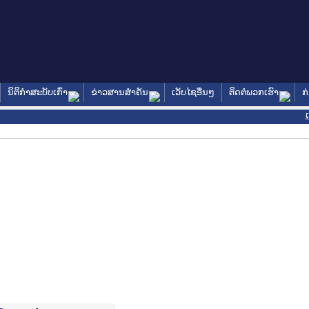
ນິຕິກໍາສະບັບເກົ່າ
ຂ່າວສານສໍາຄັນ
ເວັບໄຊອື່ນໆ
ຕິດຕໍ່ພວກເຮົາ
ກ