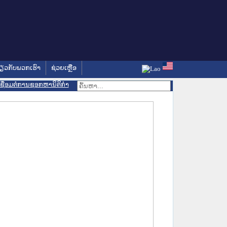
່ຽວກັບພວກເຮົາ
ຊ່ວຍເຫຼືອ
ເຊື່ອມຕໍ່ການຊອກຫານິຕິກຳ