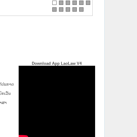
Download App LaoLaw V4
່ໄດ້ປະກາດ
ກ​ເວັ້ນ​
ພາສາ