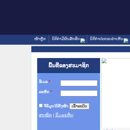
ໜ້າຫຼັກ
ນິຕິກໍາມີຜົນສັກສິດ
ນິຕິກໍາປະກອບຄໍາເຫັນ
ພື້ນທີ່ຂອງສະມາຊິກ
ອີເມລ
*
ລະຫັດ
*
ຈື່ຂໍ້ມູນໄວ້ຄັ້ງໜ້າ
ສະໝັກ
|
ລືມລະຫັດ