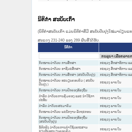
ນິຕິກໍາ ສະບັບເກົ່າ
(ນິຕິກໍາສະບັບເກົ່າ ແມ່ນນິຕິກໍາທີ່ມີ ສະບັບປັບປຸງໃໝ່ມາປ່ຽນ
ສະແດງ 231-240 ຂອງ 289 ຜົນທີ່ໄດ້ຮັບ.
ນິຕິກໍາ
ກົດໝາຍວ່າດ້ວຍ ການສຶກສາ
ກະຊວງ ສຶກສາທິການ ແລ
ກົດໝາຍວ່າດ້ວຍ ອາຊີວະສຶກສາ
ກະຊວງ ສຶກສາທິການ ແລ
ກົດໝາຍວ່າດ້ວຍ ການສຶກສາ (ສະບັບປັບປຸງ)
ກະຊວງ ສຶກສາທິການ ແລ
ກົດ​ໝາຍວ່າ​ດ້ວຍ ທະບຽນຄອບຄົວ ( ສະ​ບັບ​
ກະຊວງ ພາຍໃນ
ປັບ​ປຸງ )
ກົດໝາຍວ່າດ້ວຍ ການປົກຄອງທ້ອງຖິ່ນ
ກະຊວງ ພາຍໃນ
ດຳລັດ ວ່າດ້ວຍການຄຸ້ມຄອງ ແລະ ນຳໃຊ້ກາ
ກະຊວງ ພາຍໃນ
ປະທັບ
ດຳລັດ ວ່າດ້ວຍສະມາຄົມ
ກະຊວງ ພາຍໃນ
ກົດໝາຍວ່າດ້ວຍ ພະນັກງານ-ລັດຖະກອນ
ກະຊວງ ພາຍໃນ
ກົດໝາຍວ່າດ້ວຍ ການປົກຄອງທ້ອງຖິ່ນ
ກະຊວງ ພາຍໃນ
(ສະບັບປັງປຸງ)
ຂໍ້ຕົກລົງ ວ່າດ້ວຍການນຳໃຊ້ເອກະສານ
ກະຊວງ ພາຍໃນ
ກ່ຽວກັບທະບຽນຄອບຄົວ