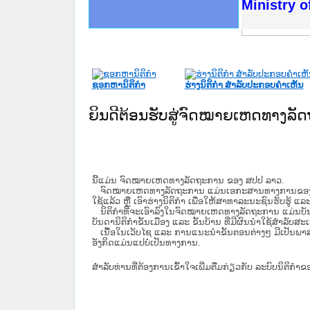
ດໝາຍເຫດທາງລັດຖະການໃຫ້ຜູ້ປະສານງານ
ນການຈັດຕັ້ງປະຕິບັດວຽກງານຈົດໝາຍເຫດ
ສານງານວຽກງານຈົດໝາຍເຫດທາງລັດຖະການ
ສານງານວຽກງານຈົດໝາຍເຫດທາງລັດຖະການ
ດໝາຍລາວ ແລະ ເວັບໄຊຈົດໝາຍເຫດທາງ
ດໝາຍລາວ ແລະ ເວັບໄຊຈົດໝາຍເຫດທາງ
ກງານຈົດໝາຍເຫດທາງລັດຖະການ ໃຫ້ຜູ້
ກງານຈົດໝາຍເຫດທາງລັດຖະການ ໃຫ້ຜູ້
Ministry o
ທີ່ ວິທະຍາຄານສັນຕິບານປະຊາຊົນ
ທີ່ ວິທະຍາຄານຕຳຫຼວດປະຊາຊົນ
ານສະພາປະຊາຊົນ ພາກເໜືອ
ງານສະພາປະຊາຊົນ ພາກກາງ
ຂັ້ນແຂວງພາກເໜືອ
ສຳລັບ ພາກກາງ
ທາງລັດຖະການ
ສຳລັບ ພາກໃຕ້
ຊອກຫານິຕິກໍາ
ຮ່າງນິຕິກໍາ ສໍາລັບປະກອບຄໍາເຫັນ
ຍິນດີຕ້ອນຮັບສູ່ຈົດໝາຍເຫດທາງລ
ນີ້ແມ່ນ ຈົດໝາຍເຫດທາງລັດຖະການ ຂອງ ສປປ ລາວ.
ຈົດໝາຍເຫດທາງລັດຖະການ ແມ່ນ​ເອ​ກະ​ສານ​ທາງ​ການ​ຂອງ​ລັດ ທີ່​ເປັນ
ໃຊ້ແລ້ວ ຫຼື ເອົາຮ່າງນິຕິກໍາ ເພື່ອໃຫ້​ສາ​ທາ​ລະ​ນະ​ຊົນ​ຮັບ​ຮູ້ ແລ
ນິ​ຕິ​ກຳ​ທີ່​ຈະ​ເອົາ​ລົງ​ໃນ​ຈົດ​ໝາຍ​ເຫດ​ທາງ​ລັດ​ຖະ​ການ ​ແມ່ນ​ບັນ​ດາ​ນ
ບັນ​ດານິ​ຕິ​ກຳ​ຂັ້ນ​ເມືອງ ແລະ ຂັ້ນ​ບ້ານ ​ທີ່​ມີ​ຜົນ​ນຳ​ໃຊ້​ສຳ​ລັບ​
ເນື້ອໃນ​ເວັບ​ໄຊ​ ແລະ ການແນະນໍາຂັ້ນຕອນຕ່າງໆ ມີເປັນພ
ອັງກິດແມ່ນແປບໍ່ເປັນທາງການ.
ສໍາລັບທ່ານທີ່ຕ້ອງການເຂົ້າໃຈເພີ່ມຕື່ມກ່ຽວກັບ ລະບົບນິຕິກຳຂ