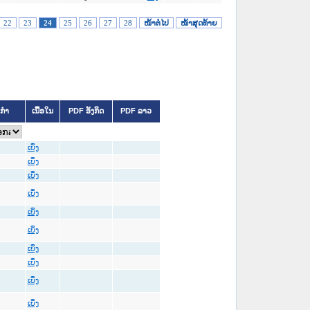
22
23
24
25
26
27
28
ໜ້າຕໍ່ໄປ
ໜ້າສຸດທ້າຍ
ິກຳ
ເນື້ອໃນ
PDF ອັງກິດ
PDF ລາວ
ເບິ່ງ
ເບິ່ງ
ເບິ່ງ
ເບິ່ງ
ເບິ່ງ
ເບິ່ງ
ເບິ່ງ
ເບິ່ງ
ເບິ່ງ
ເບິ່ງ