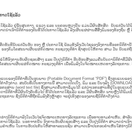
ະກາດໃຊ້ແລ້ວ
ະກາດໃຊ້ແລ້ວ ຢູ່ຂັ້ນ​ສູນ​ກາງ, ແຂວງ ແລະ ນະຄອນຫຼວງນັ້ນ ແມ່ນມີຜົນສັກສິດ ນັບ​ແຕ່​ວັ
າດນຳເອົານິຕິກຳຂອງຕົນທີ່ໄດ້ປະກາດໃຊ້ແລ້ວ ລົງ​ເຜີຍແຜ່​ຜ່ານ​ສື່ສິ່ງພິມຂອງທ້ອງຖິ່ນ 
ັກສິດທັນທີນັບແຕ່ວັນຮັບ ຮອງ ຫຼື ປະກາດໃຊ້ ພ້ອມທັງລົງເວັບໄຊຂອງອົງການທີ່ອອກນິຕິກໍາ
ຂອງກົມໂຄສະນາເຜີຍແຜ່ກົດໝາຍ ກະຊວງຍຸຕິທໍາ ຊ້າສຸດບໍ່ໃຫ້ກາຍ ສາມ ວັນ ນັບແຕ່ຖືກຮ
ິ​ຕິ​ກຳ ຂໍໃຫ້ອົງ​ການ​ຮັບ​ຜິດ​ຊອບ​ສ້າງ ແລະ ປັບ​ປຸງນິ​ຕິ​ກຳ ຮີບຮ້ອນສັງລວມຄືນບັນດານິຕິກໍາທ
ຄສະນາເຜີຍແຜ່ກົດໝາຍ ກະຊວງຍຸຕິທໍາ ເພື່ອພິມລົງໃນຈົດໝາຍເຫດທາງລັດຖະການ. ບັນ​ດາ​ນິ​ຕິ
ູບແບບຂອງນິຕິກໍາທີ່ເປັນຮູບພາບ (Portable Document Format “PDF”) ຊຶ່ງຮູບແບບຂອງນິຕ
ຳດັ່ງກ່າວ. ສະບັບທີ່ເປັນທາງການນີ້ ສາມາດເປີດເບິ່ງ, ພິມ ແລະ ບັນຈຸລົງ (DOWNLOAD)
ກະສານ (word text file) ຊຶ່ງສາມາດຄົ້ນຫາຂໍ້ມູນໄດ້ ແຕ່ວ່າເອກະສານທີ່ຢູ່ໃນຮູບແບບດັ່ງກ່
ນດານິຕິກຳທີ່ມີຜົນບັງຄັບທົ່ວໄປ ທີ່ໄດ້ປະກາດໃຊ້ແລ້ວ ແລະ ມີຜົນສັກສິດ ພາຍຫຼັງໄດ້
 ຊຶ່ງນິຕິກຳທີ່ຖືກພິມລົງຄັ້ງຫຼ້າສຸດ ຈະຢູ່ເທິງສຸດຂອງລາຍຊື່ນິຕິກໍາດັ່ງກ່າວ.
ຮ່າງນິຕິກຳມາລົງໃນ​ເວັບ​ໄຊຈົດໝາຍເຫດທາງລັດຖະການ ເພື່ອທາບທາມຄຳເຫັນ, ສໍາລັບກ
າດໃຊ້ແລ້ວ. ນອກຈາກນັ້ນ ອົງການຮັບຜິດຊອບສ້າງ ແລະ ປັບປຸງນິຕິກໍາ ສາມາດນຳເອົາຮ່າງນ
ື່ອທາບທາມຄໍາເຫັນ ໃນການຮັບປະກັນໃຫ້ສາທາລະນະຊົນ ສາມາດເຂົ້າປະກອບຄໍາເຫັນໃສ່ຮ່າງນິຕ