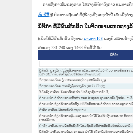
ການສົ່ງຄໍາເຫັນຂອງທ່ານ ໃສ່ຮ່າງນິຕິກຳດັ່ງກ່າວ ແມ່ນຈະຖື
ກົດທີ່ນີ້
ຫຼື ກົດການເຊື່ອມຕໍ່ ທີ່ຢູ່ຂ້າງເທີງຂອງໜ້ານີ້ ເພື່ອເບ
ນິຕິກໍາ ທີ່ມີຜົນສັກສິດ ໃນຈົດໝາຍເຫດທາງ
(ເພື່ອໃຫ້ມີຜົນສັກສິດ ອີງຕາມ
ມາດ​ຕາ 108
ຂອງກົດໝາຍສ້າງນິຕ
ສະແດງ 231-240 ຂອງ 1468 ຜົນທີ່ໄດ້ຮັບ.
ນິຕິກໍາ
ຂໍ້ຕົກລົງ ຂອງລັດຖະມົນຕີວ່າການ ກະຊວງການເງິນວ່າດ້ວຍ ການຮັບຮອ
ວິສາຫະກິດທີ່ບໍ່ຮັບໃຊ້ຜົນປະໂຫຍດສາທາລະນະ
ກົດໝາຍວ່າດ້ວຍ ງົບປະມານແຫ່ງລັດ (ສະບັບປັບປຸງ)
ກົດໝາຍວ່າດ້ວຍ ການລົງທຶນຂອງລັດ (ສະບັບປັບປຸງ)
ຂໍ້ຕົກລົງ ວ່າດ້ວຍຈັນຍາບັນສຳລັບນັກວິຊາຊີບການບັນຊີ
ຄຳແນະນຳ ວ່າດ້ວຍການເກັບກຳ ແລະ ສຳຫຼວດ ຖານລາຍຮັບງົບປະມານຄ
ຄຳແນະນຳ ກ່ຽວກັບການຈັດຕັ້ງປະຕິບັດກົດໝາຍວ່າດ້ວຍ ອາກອນມູນຄ່າເພ
ດຳລັດ ວ່າດ້ວຍພັນທະບັດລັດຖະບານ
ຄຳແນະນຳ ກ່ຽວກັບການຄຸ້ມຄອງ ແລະ ນຳໃຊ້ໃບເກັບເງິນສະເພາະ ທີ່ອອກ
ການບໍລິການ
ຄຳສັ່ງ ວ່າດ້ວຍການຂຶ້ນບັນຊີເຕົ້າໂຮມຊັບສິນທີ່ສານຕັດສິນຮິບເປັນຂອງລັດ
ຂໍ້ຕົກລົງ ວ່າດ້ວຍການຄຸ້ມຄອງ ແລະ ນຳໃຊ້ ເຄື່ອງບັນທຶກການຂາຍສິນຄ້າ 