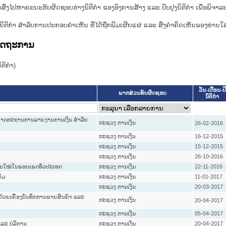
ກສົ່ງໄປຫາຄະນະຮັບຜິດຊອບຮ່າງນິຕິກຳ ຂອງອົງການສ້າງ ແລະ ປັບປຸງນິຕິກຳ ເພື່ອພິຈາລ
ີ່ງຮ່າງນິຕິກໍາ ສໍາລັບການປະກອບຄຳເຫັນ ທີ່ໄດ້ຖືກພີມເຜີຍແຜ່ ແລະ ສົ່ງຄຳຄິດເຫັນຂອງທ່ານໃສ
ລັດຖະການ
ິກໍາ)
ວັນ-ເດືອນ-ປີ
ພາກສ່ວນຮັບຜິດຊອບ
ນິຕິກໍາ
ງ ມາດຕະຖານການລາຍງານການເງິນ ສຳລັບ
ກະຊວງ ການເງິນ
26-02-2016
ກະຊວງ ການເງິນ
16-12-2015
ກະຊວງ ການເງິນ
15-12-2015
ກະຊວງ ການເງິນ
26-10-2016
ືນໃໝ່ໃນຂອບເຂດທົ່ວປະເທດ
ກະຊວງ ການເງິນ
22-11-2016
ີ່ມ
ກະຊວງ ການເງິນ
11-01-2017
ກະຊວງ ການເງິນ
20-03-2017
ດ້ວຍເຄື່ອງບັນທຶກການຂາຍສິນຄ້າ ແລະ
ກະຊວງ ການເງິນ
20-04-2017
ກະຊວງ ການເງິນ
05-04-2017
ແລະ ບໍລິການ
ກະຊວງ ການເງິນ
20-04-2017