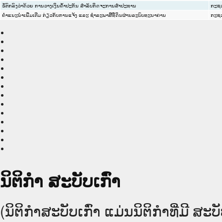
ຂໍ້ຕົກລົງວ່າດ້ວຍ ການວາງເງິນຄໍ້າປະກັນ ສຳລັບກິດຈະການສຳປະທານ
ກະຊວ
ຄຳແນະນຳເພີ່ມເຕີມ ກ່ຽວກັບການແຈ້ງ ແລະ ຊຳລະພາສີທີ່ດິນຜ່ານລະບົບທະນາຄານ
ກະຊວ
ນິຕິກໍາ ສະບັບເກົ່າ
(ນິຕິກໍາສະບັບເກົ່າ ແມ່ນນິຕິກໍາທີ່ມີ 