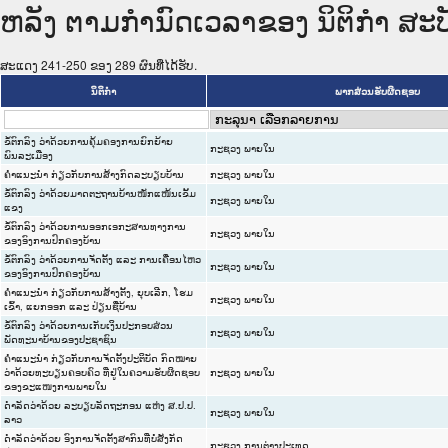
ຫລັງ ຕາມກໍານົດເວລາຂອງ ນິຕິກໍາ ສະບັບ
ສະແດງ 241-250 ຂອງ 289 ຜົນທີ່ໄດ້ຮັບ.
ນິຕິກໍາ
ພາກສ່ວນຮັບຜິດຊອບ
ຂໍ້ຕົກລົງ ວ່າດ້ວຍການຄຸ້ມຄອງການຍົກຍ້າຍ
ກະຊວງ ພາຍໃນ
ພົນລະເມືອງ
ຄຳແນະນຳ ກ່ຽວກັບການສ້າງກົດລະບຽບບ້ານ
ກະຊວງ ພາຍໃນ
ຂໍ້ຕົກລົງ ວ່າດ້ວຍມາດຕະຖານບ້ານໜັກແໜ້ນເຂັ້ມ
ກະຊວງ ພາຍໃນ
ແຂງ
ຂໍ້ຕົກລົງ ວ່າດ້ວຍການອອກເອກະສານທາງການ
ກະຊວງ ພາຍໃນ
ຂອງອົງການປົກຄອງບ້ານ
ຂໍ້ຕົກລົງ ວ່າດ້ວຍການຈັດຕັ້ງ ແລະ ການເຄື່ອນໄຫວ
ກະຊວງ ພາຍໃນ
ຂອງອົງການປົກຄອງບ້ານ
ຄຳແນະນຳ ກ່ຽວກັບການສ້າງຕັ້ງ, ຍຸບເລີກ, ໂຮມ
ກະຊວງ ພາຍໃນ
ເຂົ້າ, ແຍກອອກ ແລະ ປ່ຽນຊື່ບ້ານ
ຂໍ້ຕົກລົງ ວ່າດ້ວຍການເກັບເງິນປະກອບສ່ວນ
ກະຊວງ ພາຍໃນ
ພັດທະນາບ້ານຂອງປະຊາຊົນ
ຄຳແນະນຳ ກ່ຽວກັບການຈັດຕັ້ງປະຕິບັດ ກົດໝາຍ
ວ່າດ້ວຍທະບຽນຄອບຄົວ ທີ່ຢູ່ໃນຄວາມຮັບຜິດຊອບ
ກະຊວງ ພາຍໃນ
ຂອງຂະແໜງການພາຍໃນ
ດຳລັດວ່າດ້ວຍ ລະບຽບລັດຖະກອນ ແຫ່ງ ສ.ປ.ປ.
ກະຊວງ ພາຍໃນ
ລາວ
ດຳລັດວ່າດ້ວຍ ອົງການຈັດຕັ້ງສາກົນທີ່ບໍ່ສັງກັດ
ກະຊວງ ການຕ່າງປະເທດ