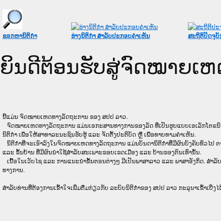
ຊອກຫານິຕິກໍາ
ຮ່າງນິຕິກໍາ ສໍາລັບປະກອບຄໍາເຫັນ
ສະຖິຕິປັດຈຸບັ
ຍິນດີຕ້ອນຮັບສູ່ຈົດໝາຍ
ນີ້ແມ່ນ ຈົດໝາຍເຫດທາງລັດຖະການ ຂອງ ສປປ ລາວ.
ຈົດໝາຍເຫດທາງລັດຖະການ ແມ່ນ​ເອ​ກະ​ສານ​ທາງ​ການ​ຂອງ​ລັດ ທີ່​ເປັນ​ຮູບ​ແບບ​ເອ​ເລັກ​ໂຕ​ຣ​ນິກ ໃນ​ລະ
ນິຕິກໍາ ເພື່ອໃຫ້​ສາ​ທາ​ລະ​ນະ​ຊົນ​ຮັບ​ຮູ້ ແລະ ຈັດ​ຕັ້ງ​ປະ​ຕິ​ບັດ ຫຼື ເພື່ອທາບທາມຄໍາເຫັນ.
ນິ​ຕິ​ກຳ​ທີ່​ຈະ​ເອົາ​ລົງ​ໃນ​ຈົດ​ໝາຍ​ເຫດ​ທາງ​ລັດ​ຖະ​ການ ​ແມ່ນ​ບັນ​ດາ​ນິ​ຕິ​ກຳ​ທີ່​ມີ​ຜົນ​ບັງ​ຄັບ​ທົ່ວ​ໄປ ຕາ
ແລະ ຂັ້ນ​ບ້ານ ​ທີ່​ມີ​ຜົນ​ນຳ​ໃຊ້​ສຳ​ລັບ​ສະ​ເພາະ​ຂອບ​ເຂດ​ເມືອງ ແລະ ບ້ານ​ຂອງ​ຕົນ​ເທົ່າ​ນັ້ນ.
ເນື້ອໃນ​ເວັບ​ໄຊ​ ແລະ ການແນະນໍາຂັ້ນຕອນຕ່າງໆ ມີເປັນພາສາລາວ ແລະ ພາສາອັງກິດ. ສໍາລັ
ທາງການ.
ສໍາລັບທ່ານທີ່ຕ້ອງການເຂົ້າໃຈເພີ່ມຕື່ມກ່ຽວກັບ ລະບົບນິຕິກຳຂອງ ສປປ ລາວ ກະລຸນາເຂົ້າເບີ່ງໄດ້