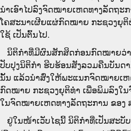
ນໍາເອົາໄປລົງຈົດໝາຍເຫດທາງລັດຖະການ
ໂຄສະນາເຜີຍແຜ່ກົດໝາຍ ກະຊວງຍຸຕິທໍາ
ໃຊ້ ເປັນຕົ້ນໄປ.
ນິ​ຕິ​ກຳ​ທີ່​ມີ​ຜົນ​ສັກ​ສິດ​ກ່ອນ​ກົດ​ໝາຍ​
ປັບ​ປຸງນິ​ຕິ​ກຳ ຮີບຮ້ອນສັງລວມຄືນບັນດ
ນັ້ນ ແລ້ວນໍາສົ່ງໃຫ້​ພະແນກຈົດ​ໝາຍ​ເ
ກົດໝາຍ ກະຊວງຍຸຕິທໍາ ເພື່ອພິມລົງໃນຈົດໝ
ໃນ​ຈົດ​ໝາຍ​ເຫດ​ທາງ​ລັດ​ຖະ​ການ ຂອງ ສປ​ປ ລ
ຢູ່ໃນໜ້າ​ເວັບ​ໄຊ​ນີ້ ນິຕິກຳທີ່ເປັນສ