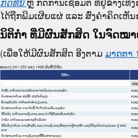
ຫຼື ກົດການເຊື່ອມຕໍ່ ທີ່ຢູ່ຂ້າງເ
ກົດທີ່ນີ້
ໄດ້ຖືກພີມເຜີຍແຜ່ ແລະ ສົ່ງຄຳຄິດເຫັນ
ນິຕິກໍາ ທີ່ມີຜົນສັກສິດ ໃນຈົ
(ເພື່ອໃຫ້ມີຜົນສັກສິດ ອີງຕາມ
ມາດ​ຕາ 
ສະແດງ 241-250 ຂອງ 1468 ຜົນທີ່ໄດ້ຮັບ.
ນິຕິກໍາ
ຄຳສັ່ງ ວ່າດ້ວຍການປະຢັດລາຍຈ່າຍງົບປະມານຂອງລັດ
ກະຊວ
ກົດໝາຍວ່າດ້ວຍ ສະຖິຕິ (ສະບັບປັບປຸງ)
ກະຊວ
ລັດຖະບັນຍັດ ວ່າດ້ວຍຄ່າທຳນຽມທາງ
ກະຊວ
ກົດໝາຍວ່າດ້ວຍ ການຈັດຊື້-ຈັດຈ້າງດ້ວຍທຶນຂອງລັດ
ກະຊວ
ຂໍ້ຕົກລົງ ວ່າດ້ວຍການຄຸ້ມຄອງ ແລະ ນຳໃຊ້ຄັງສະສົມແຫ່ງລັດ
ກະຊວ
ດຳລັດ ວ່າດ້ວຍເຂດເສດຖະກິດພິເສດ
ກະຊວ
ຂໍ້ຕົກລົງວ່າດ້ວຍ ການສ້າງຕັ້ງ ແລະ ການຄຸ້ມຄອງຫ້ອງການຜູ້ຕາງໜ້າ ຂອງນິຕິບຸກຄົນຕ່າງປະເທດ ຢູ່ ສປປ
ກະຊວ
ລາວ
ກົດໝາຍວ່າດ້ວຍ ການຄຸ້ມຄອງໜີ້ສິນສາທາລະນະ
ກະຊວ