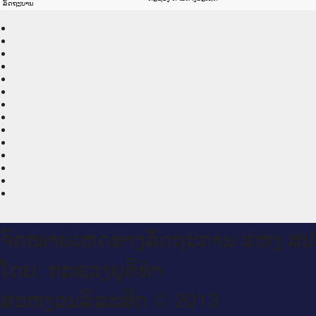
ລັດຖະບານ
ຈົດ​ໝາຍ​ເຫດ​ທາງ​ລັດ​ຖະ​ການ ແຫ່ງ ສ​
ໂດຍ: ກະ​ຊວງຍຸ​ຕິ​ທຳ
ສະ​ຫງວນ​ລິ​ຂະ​ສິດ © 2013