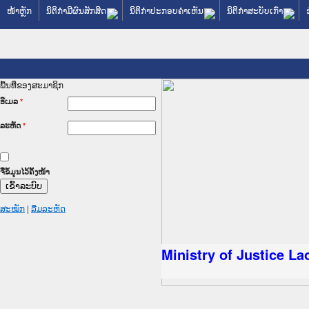
ໜ້າຫຼັກ
ນິຕິກໍາມີຜົນສັກສິດ
ນິຕິກໍາປະກອບຄໍາເຫັນ
ນິຕິກໍາສະບັບເກົ່າ
ພື້ນທີ່ຂອງສະມາຊິກ
ອີເມລ
*
ລະຫັດ
*
ຈື່ຂໍ້ມູນໄວ້ຄັ້ງໜ້າ
ສະໝັກ
|
ລືມລະຫັດ
ລັດຖະການໃຫ້ຜູ້ປະສານງານ
ປະຕິບັດວຽກງານຈົດໝາຍເຫດ
ນຈົດໝາຍເຫດທາງລັດຖະການ
ນຈົດໝາຍເຫດທາງລັດຖະການ
 ເວັບໄຊຈົດໝາຍເຫດທາງ
 ເວັບໄຊຈົດໝາຍເຫດທາງ
ຫດທາງລັດຖະການ ໃຫ້ຜູ້
ຫດທາງລັດຖະການ ໃຫ້ຜູ້
Ministry of Justice L
ນສັນຕິບານປະຊາຊົນ
ານຕຳຫຼວດປະຊາຊົນ
າຊົນ ພາກເໜືອ
າຊົນ ພາກກາງ
ກເໜືອ
ກກາງ
ການ
ກໃຕ້