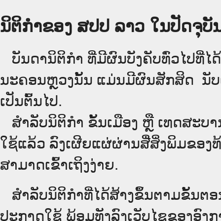
ນິຕິກຳຂອງ ສປປ ລາວ ໃນປັດຈຸບັນ
ບັນດານິຕິກໍາ ທີ່ມີຜົນບັງຄັບທົ່ວໄປທີ່ໄ
ນະຄອນຫຼວງນັ້ນ ແມ່ນມີຜົນສັກສິດ ນັ
ເປັນ​ຕົ້ນ​ໄປ.
ສຳລັບນິ​ຕິ​ກຳ ຂັ້ນເມືອງ ຫຼື ເທດ​ສະ
ໃຊ້ແລ້ວ ລົງ​ເຜີຍແຜ່​ຜ່ານ​ສື່ສິ່ງພິມຂ
ສາມາດເຂົ້າເຖິງງ່າຍ.
ສໍາລັບນິຕິກໍາທີ່ໄດ້ສ້າງຂຶ້ນຕາມຂັ້ນຕອ
ປະກາດໃຊ້ ພ້ອມທັງລົງເວັບໄຊຂອງອົງການ