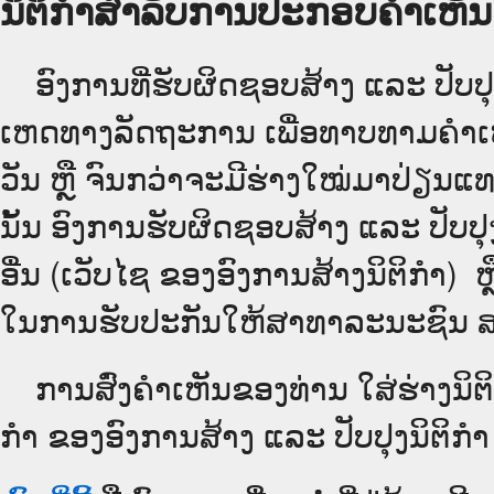
ນິຕິກຳສຳລັບການປະກອບຄຳເຫັນ
ອົງການທີ່ຮັບຜິດຊອບສ້າງ ແລະ ປັບປຸ
ເຫດທາງລັດຖະການ ເພື່ອທາບທາມຄຳເຫັ
ວັນ ຫຼື ຈົນກວ່າຈະມີຮ່າງໃໝ່ມາປ່ຽນແ
ນັ້ນ ອົງການຮັບຜິດຊອບສ້າງ ແລະ ປັບປຸງ
ອື່ນ (ເວັບ​ໄຊ​ ຂອງອົງການສ້າງນິຕິກຳ) ຫຼ
ໃນການຮັບປະກັນໃຫ້ສາທາລະນະຊົນ ສາມ
ການສົ່ງຄໍາເຫັນຂອງທ່ານ ໃສ່ຮ່າງນິຕິ
ກຳ ຂອງອົງການສ້າງ ແລະ ປັບປຸງນິຕິກຳ