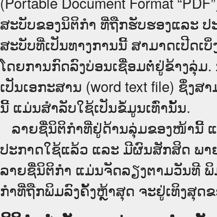
(Portable Document Format “PDF”) ຊຶ
ສະບັບຂອງນິຕິກໍາ ທີ່ຖືກຮັບຮອງແລະ ປ
ສະບັບທີ່ເປັນທາງການນີ້ ສາມາດເປີດເ
ໂດຍການກົດລົງບ່ອນເຊື່ອມຕໍ່ຢູ່ຂ້າງລຸ່ມ
ເປັນເອກະສານ (word text file) ຊຶ່ງສາ
ນີ້ ແມ່ນສຳລັບໃຊ້ເປັນຂໍ້ມູນເທົ່ານັ້ນ.
ລາຍຊື່ນິຕິກຳທີ່ຢູ່ດ້ານລຸ່ມຂອງໜ້ານີ້ 
ປະກາດໃຊ້ແລ້ວ ແລະ ມີຜົນສັກສິດ ພາ
ລາຍຊື່ນິຕິກຳ ແມ່ນຈັດລຽງຕາມວັນທີ ພ
ກຳທີ່ຖືກພິມລົງຄັ້ງຫຼ້າສຸດ ຈະຢູ່ເທິງສຸດຂ