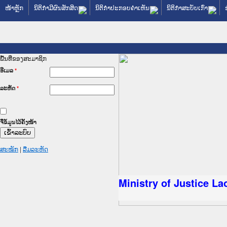
ໜ້າຫຼັກ
ນິຕິກໍາມີຜົນສັກສິດ
ນິຕິກໍາປະກອບຄໍາເຫັນ
ນິຕິກໍາສະບັບເກົ່າ
ພື້ນທີ່ຂອງສະມາຊິກ
ອີເມລ
*
ລະຫັດ
*
ຈື່ຂໍ້ມູນໄວ້ຄັ້ງໜ້າ
ສະໝັກ
|
ລືມລະຫັດ
ລັດຖະການໃຫ້ຜູ້ປະສານງານ
ປະຕິບັດວຽກງານຈົດໝາຍເຫດ
ນຈົດໝາຍເຫດທາງລັດຖະການ
ນຈົດໝາຍເຫດທາງລັດຖະການ
 ເວັບໄຊຈົດໝາຍເຫດທາງ
 ເວັບໄຊຈົດໝາຍເຫດທາງ
ຫດທາງລັດຖະການ ໃຫ້ຜູ້
ຫດທາງລັດຖະການ ໃຫ້ຜູ້
Ministry of Justice L
ນສັນຕິບານປະຊາຊົນ
ານຕຳຫຼວດປະຊາຊົນ
າຊົນ ພາກເໜືອ
າຊົນ ພາກກາງ
ກເໜືອ
ກກາງ
ການ
ກໃຕ້