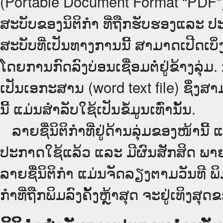
(Portable Document Format “PDF”) ຊຶ
ສະບັບຂອງນິຕິກໍາ ທີ່ຖືກຮັບຮອງແລະ ປ
ສະບັບທີ່ເປັນທາງການນີ້ ສາມາດເປີດເ
ໂດຍການກົດລົງບ່ອນເຊື່ອມຕໍ່ຢູ່ຂ້າງລຸ່ມ
ເປັນເອກະສານ (word text file) ຊຶ່ງສາ
ນີ້ ແມ່ນສຳລັບໃຊ້ເປັນຂໍ້ມູນເທົ່ານັ້ນ.
ລາຍຊື່ນິຕິກຳທີ່ຢູ່ດ້ານລຸ່ມຂອງໜ້ານີ້ 
ປະກາດໃຊ້ແລ້ວ ແລະ ມີຜົນສັກສິດ ພາ
ລາຍຊື່ນິຕິກຳ ແມ່ນຈັດລຽງຕາມວັນທີ ພ
ກຳທີ່ຖືກພິມລົງຄັ້ງຫຼ້າສຸດ ຈະຢູ່ເທິງສຸດຂ