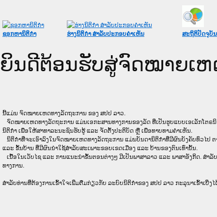
ຊອກຫານິຕິກໍາ
ຮ່າງນິຕິກໍາ ສໍາລັບປະກອບຄໍາເຫັນ
ສະຖິຕິປັດຈຸບັນ
ຍິນດີຕ້ອນຮັບສູ່ຈົດໝາຍ
ນີ້ແມ່ນ ຈົດໝາຍເຫດທາງລັດຖະການ ຂອງ ສປປ ລາວ.
ຈົດໝາຍເຫດທາງລັດຖະການ ແມ່ນ​ເອ​ກະ​ສານ​ທາງ​ການ​ຂອງ​ລັດ ທີ່​ເປັນ​ຮູບ​ແບບ​ເອ​ເລັກ​ໂຕ​ຣ​ນິກ ໃນ​ລະ
ນິຕິກໍາ ເພື່ອໃຫ້​ສາ​ທາ​ລະ​ນະ​ຊົນ​ຮັບ​ຮູ້ ແລະ ຈັດ​ຕັ້ງ​ປະ​ຕິ​ບັດ ຫຼື ເພື່ອທາບທາມຄໍາເຫັນ.
ນິ​ຕິ​ກຳ​ທີ່​ຈະ​ເອົາ​ລົງ​ໃນ​ຈົດ​ໝາຍ​ເຫດ​ທາງ​ລັດ​ຖະ​ການ ​ແມ່ນ​ບັນ​ດາ​ນິ​ຕິ​ກຳ​ທີ່​ມີ​ຜົນ​ບັງ​ຄັບ​ທົ່ວ​ໄປ ຕາ
ແລະ ຂັ້ນ​ບ້ານ ​ທີ່​ມີ​ຜົນ​ນຳ​ໃຊ້​ສຳ​ລັບ​ສະ​ເພາະ​ຂອບ​ເຂດ​ເມືອງ ແລະ ບ້ານ​ຂອງ​ຕົນ​ເທົ່າ​ນັ້ນ.
ເນື້ອໃນ​ເວັບ​ໄຊ​ ແລະ ການແນະນໍາຂັ້ນຕອນຕ່າງໆ ມີເປັນພາສາລາວ ແລະ ພາສາອັງກິດ. ສໍາລັ
ທາງການ.
ສໍາລັບທ່ານທີ່ຕ້ອງການເຂົ້າໃຈເພີ່ມຕື່ມກ່ຽວກັບ ລະບົບນິຕິກຳຂອງ ສປປ ລາວ ກະລຸນາເຂົ້າເບີ່ງໄດ້