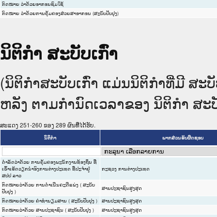
ກົດໝາຍ ວ່າດ້ວຍອາກອນຊົມໃຊ້
ກົດໝາຍ ວ່າດ້ວຍການຄຸ້ມຄອງສ່ວຍສາອາກອນ (ສະບັບປັບປຸງ)
ນິຕິກໍາ ສະບັບເກົ່າ
(ນິຕິກໍາສະບັບເກົ່າ ແມ່ນນິຕິກໍາທີ່ມີ 
ຫລັງ ຕາມກໍານົດເວລາຂອງ ນິຕິກໍາ ສະບັບ
ສະແດງ 251-260 ຂອງ 289 ຜົນທີ່ໄດ້ຮັບ.
ນິຕິກໍາ
ພາກສ່ວນຮັບຜິດຊອບ
ດຳລັດວ່າດ້ວຍ ການຄຸ້ມຄອງພະນັກງານທ້ອງຖິ່ນ ທີ່
ເຂົ້າເຮັດວຽກນຳອົງການຕ່າງປະເທດ ທີ່ປະຈຳຢູ່
ກະຊວງ ການຕ່າງປະເທດ
ສປປ ລາວ
ກົດໝາຍວ່າດ້ວຍ ການດຳເນີນຄະດີແພ່ງ ( ສະບັບ
ສານປະຊາຊົນສູງສຸດ
ປັບປຸງ )
ກົດໝາຍວ່າດ້ວຍ ຄ່າທຳນຽມສານ ( ສະບັບປັບປຸງ )
ສານປະຊາຊົນສູງສຸດ
ກົດໝາຍວ່າດ້ວຍ ສານປະຊາຊົນ ( ສະບັບປັບປຸງ )
ສານປະຊາຊົນສູງສຸດ