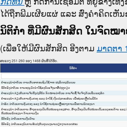
ຫຼື ກົດການເຊື່ອມຕໍ່ ທີ່ຢູ່ຂ້າງເ
ກົດທີ່ນີ້
ໄດ້ຖືກພີມເຜີຍແຜ່ ແລະ ສົ່ງຄຳຄິດເຫັນ
ນິຕິກໍາ ທີ່ມີຜົນສັກສິດ ໃນຈົ
(ເພື່ອໃຫ້ມີຜົນສັກສິດ ອີງຕາມ
ມາດ​ຕາ 
ສະແດງ 251-260 ຂອງ 1468 ຜົນທີ່ໄດ້ຮັບ.
ນິຕິກໍາ
ຄຳແນະນຳວ່າດ້ວຍ ການເກັບອາກອນຊົມໃຊ້ຈາກ ຜະລິດຕະພັນເບຍ
ຂໍ້ຕົກລົງວ່າດ້ວຍ ການອະນຸມັດນຳໃຊ້ລະບົບແຈ້ງພາສີປະຕູດຽວ
ຄຳແນະນຳ ກ່ຽວກັບການຈັດຕັ້ງປະຕິບັດ ກົດໝາຍວ່າດ້ວຍ ການຈັດຊື້-ຈັດຈ້າງດ້ວຍທຶນຂອງລັດ
ຄຳແນະນຳ ກ່ຽວກັບການຄຸ້ມຄອງ ແລະ ນຳໃຊ້ ເງິນປະກອບສ່ວນ ເພື່ອຊ່ວຍເຫຼືອໄພພິບັດ
ດຳລັດ ວ່າດ້ວຍການຄຸ້ມຄອງ ແລະ ນຳໃຊ້ການຊ່ວຍເຫຼືອທາງການເພື່ອການພັດທະນາ
ຄຳແນະນຳ ວ່າດ້ວຍການ ສ້າງແຂວງເປັນຫົວໜ່ວຍຍຸດທະສາດ, ສ້າງເມືອງເປັນຫົວໜ່ວຍເຂັ້ມແຂງຮອບດ້ານ ແລະ ສ
ຫົວໜ່ວຍພັດທະນາ ດ້ານການເງິນ
ຂໍ້ຕົກລົງ ວ່າດ້ວຍການເງິນບ້ານ
ຂໍ້ຕົກລົງ ວ່າດ້ວຍລະບົບການຮັບປະກັນຄຸນນະພາບວຽກງານກວດສອບ