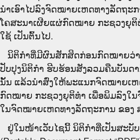
ນໍາເອົາໄປລົງຈົດໝາຍເຫດທາງລັດຖະການ
ໂຄສະນາເຜີຍແຜ່ກົດໝາຍ ກະຊວງຍຸຕິທໍາ
ໃຊ້ ເປັນຕົ້ນໄປ.
ນິ​ຕິ​ກຳ​ທີ່​ມີ​ຜົນ​ສັກ​ສິດ​ກ່ອນ​ກົດ​ໝາຍ​
ປັບ​ປຸງນິ​ຕິ​ກຳ ຮີບຮ້ອນສັງລວມຄືນບັນດ
ນັ້ນ ແລ້ວນໍາສົ່ງໃຫ້​ພະແນກຈົດ​ໝາຍ​ເ
ກົດໝາຍ ກະຊວງຍຸຕິທໍາ ເພື່ອພິມລົງໃນຈົດໝ
ໃນ​ຈົດ​ໝາຍ​ເຫດ​ທາງ​ລັດ​ຖະ​ການ ຂອງ ສປ​ປ ລ
ຢູ່ໃນໜ້າ​ເວັບ​ໄຊ​ນີ້ ນິຕິກຳທີ່ເປັນສ