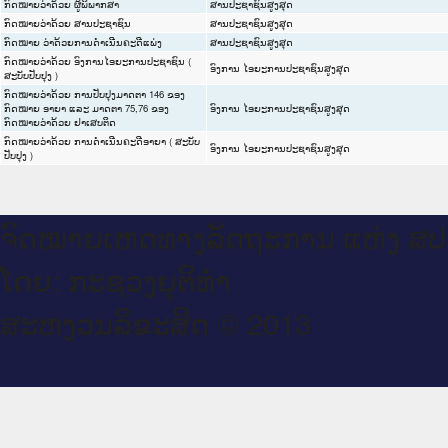
ກົດໝາຍວ່າດ້ວຍ ຜູ້ພິພາກສາ
ສານປະຊາຊົນສູງສຸດ
ກົດໝາຍວ່າດ້ວຍ ສານປະຊາຊົນ
ສານປະຊາຊົນສູງສຸດ
ກົດໝາຍ ວ່າດ້ວຍການດໍາເນີນຄະດີແພ່ງ
ສານປະຊາຊົນສູງສຸດ
ກົດໝາຍວ່າດ້ວຍ ອົງການໄອຍະການປະຊາຊົນ (
ອົງການ ໄອຍະການປະຊາຊົນສູງສຸດ
ສະບັບປັບປຸງ )
ກົດໝາຍວ່າດ້ວຍ ການປັບປຸງມາດຕາ 146 ຂອງ
ກົດໝາຍ ອາຍາ ແລະ ມາດຕາ 75,76 ຂອງ
ອົງການ ໄອຍະການປະຊາຊົນສູງສຸດ
ກົດໝາຍວ່າດ້ວຍ ຢາເສບຕິດ
ກົດໝາຍວ່າດ້ວຍ ການດຳເນີນຄະດີອາຍາ ( ສະບັບ
ອົງການ ໄອຍະການປະຊາຊົນສູງສຸດ
ປັບປຸງ )
ຈົດ​ໝາຍ​ເຫດ​ທາງ​ລັດ​ຖະ​ການ ແຫ່ງ ສ​
ໂດຍ: ກະ​ຊວງຍຸ​ຕິ​ທຳ
ສະ​ຫງວນ​ລິ​ຂະ​ສິດ © 2013