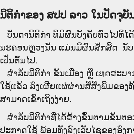
ນິຕິກຳຂອງ ສປປ ລາວ ໃນປັດຈຸບັນ
ບັນດານິຕິກໍາ ທີ່ມີຜົນບັງຄັບທົ່ວໄປທີ່ໄ
ນະຄອນຫຼວງນັ້ນ ແມ່ນມີຜົນສັກສິດ ນັ
ເປັນ​ຕົ້ນ​ໄປ.
ສຳລັບນິ​ຕິ​ກຳ ຂັ້ນເມືອງ ຫຼື ເທດ​ສະ
ໃຊ້ແລ້ວ ລົງ​ເຜີຍແຜ່​ຜ່ານ​ສື່ສິ່ງພິມຂ
ສາມາດເຂົ້າເຖິງງ່າຍ.
ສໍາລັບນິຕິກໍາທີ່ໄດ້ສ້າງຂຶ້ນຕາມຂັ້ນຕອ
ປະກາດໃຊ້ ພ້ອມທັງລົງເວັບໄຊຂອງອົງການ