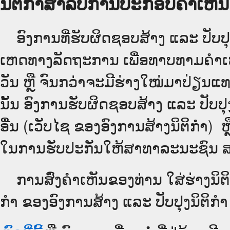
ນິຕິກຳສຳລັບການປະກອບຄຳເຫັນ
ອົງການທີ່ຮັບຜິດຊອບສ້າງ ແລະ ປັບປຸ
ເຫດທາງລັດຖະການ ເພື່ອທາບທາມຄຳເຫັ
ວັນ ຫຼື ຈົນກວ່າຈະມີຮ່າງໃໝ່ມາປ່ຽນແ
ນັ້ນ ອົງການຮັບຜິດຊອບສ້າງ ແລະ ປັບປຸງ
ອື່ນ (ເວັບ​ໄຊ​ ຂອງອົງການສ້າງນິຕິກຳ) ຫຼ
ໃນການຮັບປະກັນໃຫ້ສາທາລະນະຊົນ ສາມ
ການສົ່ງຄໍາເຫັນຂອງທ່ານ ໃສ່ຮ່າງນິຕິ
ກຳ ຂອງອົງການສ້າງ ແລະ ປັບປຸງນິຕິກຳ