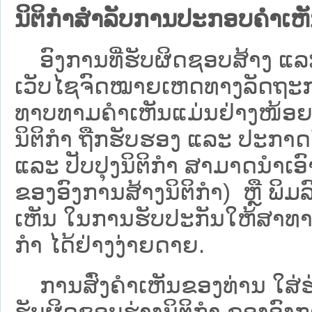
ນິຕິກຳສຳລັບການປະກອບຄຳເຫ
ອົງການທີ່ຮັບຜິດຊອບສ້າງ ແລະ 
ເວັບ​ໄຊຈົດໝາຍເຫດທາງລັດຖະກາ
ທາບທາມຄໍາເຫັນແມ່ນຢ່າງໜ້ອຍ 6
ນິຕິກໍາ ຖືກຮັບຮອງ ແລະ ປະກາດ
ແລະ ປັບປຸງນິຕິກໍາ ສາມາດນຳເອົາຮ
ຂອງອົງການສ້າງນິຕິກຳ) ຫຼື ພິມລົງ
ເຫັນ ໃນການຮັບປະກັນໃຫ້ສາທາລ
ກຳ ໄດ້ຢ່າງງ່າຍດາຍ.
ການສົ່ງຄໍາເຫັນຂອງທ່ານ ໃສ່ຮ່
ຮັບຜິດຊອບຮ່າງນິຕິກຳ ຂອງອົງກາ