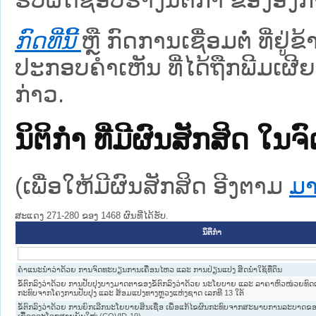
ກົດທີ່ນີ້
ຫຼື ກົດການເຊື່ອມຕໍ່ ທີ່ຢູ່
ປະກອບຄຳເຫັນ ທີ່ໄດ້ຖືກພີມເຜີຍ
ກ່າວ.
ນິຕິກໍາ ທີ່ມີຜົນສັກສິດ
(ເພື່ອໃຫ້ມີຜົນສັກສິດ ອີງຕາມ
ມາ
ສະແດງ 271-280 ຂອງ 1468 ຜົນທີ່ໄດ້ຮັບ.
ນິຕິກໍາ
ຄຳແນະນຳວ່າດ້ວຍ ການຈົດທະບຽນການເຄື່ອນໄຫວ ແລະ ການປ່ຽນແປງ ສິດນຳໃຊ້ທີ່ດິນ
ຂໍ້ຕົກລົງວ່າດ້ວຍ ການປັບປຸງບາງມາດຕາຂອງຂໍ້ຕົກລົງວ່າດ້ວຍ ນະໂຍບາຍ ແລະ ລາຄາຫົວໜ່ວຍທົດແທນ
ກະທົບຈາກໂຄງການປັບປຸງ ແລະ ສ້ອມແປງທາງຫຼວງແຫ່ງຊາດ ເລກທີ 13 ໃຕ້
ຂໍ້ຕົກລົງວ່າດ້ວຍ ການຍົກເລີກນະໂຍບາຍສິນເຊື່ອ ເພື່ອແກ້ໄຂຜົນກະທົບຈາກສະພາບການລະບາ