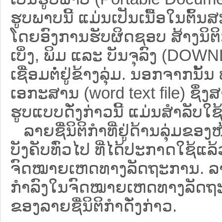
ຮູບພາບນີ້ ແມ່ນເປັນເນື້ອໃນຕົ້
ໂດຍອົງການຮັບຜິດຊອບ ສ້າງນິຕິກ
ເບິ່ງ, ພິມ ແລະ ບັນຈຸລົງ (D
ເຊື່ອມຕໍ່ຢູ່ຂ້າງລຸ່ມ. ນອກຈາກນັ້
ເອກະສານ (word text file) ຊຶ່ງ
ຮູບແບບດັ່ງກ່າວນີ້ ແມ່ນສຳລັບໃຊ້ເປ
ລາຍຊື່ນິຕິກຳທີ່ຢູ່ດ້ານລຸ່ມຂອງ
ບັງຄັບທົ່ວໄປ ທີ່ໄດ້ປະກາດໃຊ້ແລ
ຈົດໝາຍເຫດທາງລັດຖະການ. ລາຍຊ
ກຳລົງໃນຈົດໝາຍເຫດທາງລັດຖະການ ຊ
ຂອງລາຍຊື່ນິຕິກໍາດັ່ງກ່າວ.