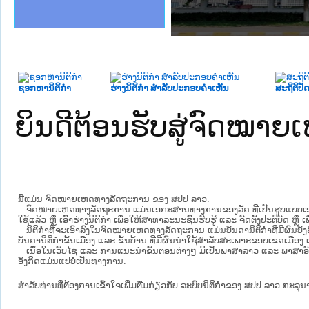
ງລັດຖະການໃຫ້ຜູ້ປະສານງານ
້ງປະຕິບັດວຽກງານຈົດໝາຍເຫດ
ງານຈົດໝາຍເຫດທາງລັດຖະການ
ງານຈົດໝາຍເຫດທາງລັດຖະການ
ລະ ເວັບໄຊຈົດໝາຍເຫດທາງ
ລະ ເວັບໄຊຈົດໝາຍເຫດທາງ
ຍເຫດທາງລັດຖະການ ໃຫ້ຜູ້
ຍເຫດທາງລັດຖະການ ໃຫ້ຜູ້
ຄານສັນຕິບານປະຊາຊົນ
າຄານຕຳຫຼວດປະຊາຊົນ
ຊາຊົນ ພາກເໜືອ
ຊາຊົນ ພາກກາງ
ພາກເໜືອ
າກກາງ
ຖະການ
າກໃຕ້
ຊອກຫານິຕິກໍາ
ຮ່າງນິຕິກໍາ ສໍາລັບປະກອບຄໍາເຫັນ
ສະຖິຕິປັດ
ຍິນດີຕ້ອນຮັບສູ່ຈົດໝ
ນີ້ແມ່ນ ຈົດໝາຍເຫດທາງລັດຖະການ ຂອງ ສປປ ລາວ.
ຈົດໝາຍເຫດທາງລັດຖະການ ແມ່ນ​ເອ​ກະ​ສານ​ທາງ​ການ​ຂອງ​ລັດ ທີ່​ເປັນ​ຮູບ​ແບບ​ເອ​ເລັກ​ໂຕ​
ໃຊ້ແລ້ວ ຫຼື ເອົາຮ່າງນິຕິກໍາ ເພື່ອໃຫ້​ສາ​ທາ​ລະ​ນະ​ຊົນ​ຮັບ​ຮູ້ ແລະ ຈັດ​ຕັ້ງ​ປະ​ຕິ​ບັດ ຫ
ນິ​ຕິ​ກຳ​ທີ່​ຈະ​ເອົາ​ລົງ​ໃນ​ຈົດ​ໝາຍ​ເຫດ​ທາງ​ລັດ​ຖະ​ການ ​ແມ່ນ​ບັນ​ດາ​ນິ​ຕິ​ກຳ​ທີ່​ມີ​ຜົນ​ບັງ​
ບັນ​ດານິ​ຕິ​ກຳ​ຂັ້ນ​ເມືອງ ແລະ ຂັ້ນ​ບ້ານ ​ທີ່​ມີ​ຜົນ​ນຳ​ໃຊ້​ສຳ​ລັບ​ສະ​ເພາະ​ຂອບ​ເຂດ​ເມືອງ 
ເນື້ອໃນ​ເວັບ​ໄຊ​ ແລະ ການແນະນໍາຂັ້ນຕອນຕ່າງໆ ມີເປັນພາສາລາວ ແລະ ພາສາອັ
ອັງກິດແມ່ນແປບໍ່ເປັນທາງການ.
ສໍາລັບທ່ານທີ່ຕ້ອງການເຂົ້າໃຈເພີ່ມຕື່ມກ່ຽວກັບ ລະບົບນິຕິກຳຂອງ ສປປ ລາວ ກະລຸນາເຂົ