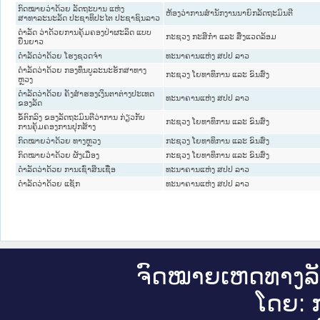
ກົດໝາຍວ່າດ້ວຍ ລັດຖະບານ ແຫ່ງ
ຫ້ອງວ່າການສຳນັກງານນາຍົກລັດຖະມົນຕີ
ສາທາລະນະລັດ ປະຊາທິປະໄຕ ປະຊາຊົນລາວ
ດຳລັດ ວ່າດ້ວຍການຄຸ້ມຄອງປ່າຜະລິດ ແບບ
ກະຊວງ ກະສິກຳ ແລະ ສິ່ງແວດລ້ອມ
ຍືນຍາວ
ດຳລັດວ່າດ້ວຍ ໂຮງຊວດຈຳ
ທະນາຄານແຫ່ງ ສປປ ລາວ
ດຳລັດວ່າດ້ວຍ ກອງທຶນບູລະນະຮັກສາທາງ
ກະຊວງ ໂຍທາທິການ ແລະ ຂົນສົ່ງ
ຫຼວງ
ດຳລັດວ່າດ້ວຍ ຄັງສຳຮອງເງິນຕາຕ່າງປະເທດ
ທະນາຄານແຫ່ງ ສປປ ລາວ
ຂອງລັດ
ຂໍ້ຕົກລົງ ຂອງລັດຖະມົນຕີວ່າການ ກ່ຽວກັບ
ກະຊວງ ໂຍທາທິການ ແລະ ຂົນສົ່ງ
ການຄຸ້ມຄອງການປຸກສ້າງ
ກົດ​ໝາຍ​ວ່າ​ດ້ວຍ ທາງຫຼວງ
ກະຊວງ ໂຍທາທິການ ແລະ ຂົນສົ່ງ
ກົດ​ໝາຍ​ວ່າ​ດ້ວຍ ຜັງເມືອງ
ກະຊວງ ໂຍທາທິການ ແລະ ຂົນສົ່ງ
ດຳລັດວ່າດ້ວຍ ການເຊົ່າສິນເຊື່ອ
ທະນາຄານແຫ່ງ ສປປ ລາວ
ດຳລັດວ່າດ້ວຍ ແຊັກ
ທະນາຄານແຫ່ງ ສປປ ລາວ
ຈົດ​ໝາຍ​ເຫດ​ທາງ​ລ
ໂດຍ: ກ