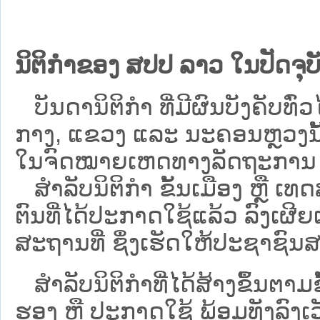
ນິຕິກຳຂອງ ສປປ ລາວ ໃນປັດຈຸບັ
ບັນດານິຕິກໍາ ທີ່ມີຜົນບັງຄັບທົ່ວໄ
ກາງ, ແຂວງ ແລະ ນະຄອນຫຼວງນັ້ນ 
ໃນຈົດໝາຍເຫດທາງລັດຖະການ ເປັ
ສຳລັບນິ​ຕິ​ກຳ ຂັ້ນເມືອງ ຫຼື 
ຕົນທີ່ໄດ້ປະກາດໃຊ້ແລ້ວ ລົງ​ເຜີຍ
ສະຖານທີ່ ຊຶ່ງເຮັດໃຫ້ປະຊາຊົນສາ
ສໍາລັບນິຕິກໍາທີ່ໄດ້ສ້າງຂຶ້ນຕາມ
ຮອງ ຫຼື ປະກາດໃຊ້ ພ້ອມທັງລົງເ