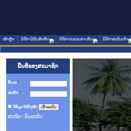
ໜ້າຫຼັກ
ນິຕິກໍາມີຜົນສັກສິດ
ນິຕິກໍາປະກອບຄໍາເຫັນ
ນິຕິກໍາສະບັບເກົ່າ
ພື້ນທີ່ຂອງສະມາຊິກ
ອີເມລ
*
ລະຫັດ
*
ຈື່ຂໍ້ມູນໄວ້ຄັ້ງໜ້າ
ສະໝັກ
|
ລືມລະຫັດ