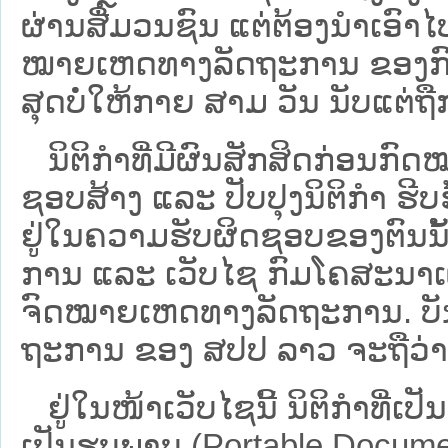
ຜ່ານສື່ມວນຊົນ ແຕ່ຕ້ອງນໍາເອ
ໝາຍ​ເຫດ​ທາງ​ລັດ​ຖະ​ການ​ ຂອ
ສຸດບໍ່ໃຫ້ກາຍ ສາມ ວັນ ນັບແຕ່ຖື
ນິ​ຕິ​ກຳ​ທີ່​ມີ​ຜົນ​ສັກ​ສິດ​ກ່ອນ​ກົດ
ຊອບ​ສ້າງ ແລະ ປັບ​ປຸງນິ​ຕິ​ກຳ ຮີ
ຢູ່ໃນຄວາມຮັບຜິດຊອບຂອງຕົນນັ້ນ
ການ ແລະ ເວັບໄຊ​ ກົມໂຄສະນາເຜ
ຈົດໝາຍເຫດທາງລັດຖະການ. ບັນ​ດາ​ນິ​
ຖະ​ການ ຂອງ ສປ​ປ ລາວ ​ຈະຖື​ວ່າບໍ່​ມີ
ຢູ່ໃນໜ້າ​ເວັບ​ໄຊ​ນີ້ ນິຕິກຳທີ່
ເປັນຮູບພາບ (Portable Documen