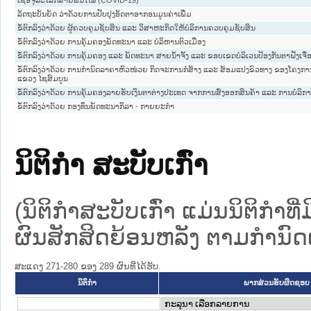
ເຊື້ອຈຸລະໂລກສາຍພັນໃໝ່ (COVID-19)
ລັດຖະບັນຍັດ ວ່າດ້ວຍການປັບປຸງອັດຕາອາກອນມູນຄ່າເພີ່ມ
ຂໍ້ຕົກລົງວ່າດ້ວຍ ຜູ້ຄວບຄຸມຊັບສິນ ແລະ ວິສາຫະກິດໃຫ້ບໍລິການຄວບຄຸມຊັບສິນ
ຂໍ້ຕົກລົງວ່າດ້ວຍ ການຄຸ້ມຄອງພັດທະນາ ແລະ ບໍລິຫານຕົວເມືອງ
ຂໍ້ຕົກລົງວ່າດ້ວຍ ການຄຸ້ມຄອງ ແລະ ພັດທະນາ ສາຍນ້ຳຈັ້ງ ແລະ ຂອບເຂດບໍລິເວນປ້ອງກັນຕາຝັ່ງເຈື
ຂໍ້ຕົກລົງວ່າດ້ວຍ ການກຳນົດລາຄາຫົວໜ່ວຍ ກິດຈະການກໍ່ສ້າງ ແລະ ສ້ອມແປງຂົວທາງ ຂອງໂຄງກ
ແຂວງ ໄຊສົມບູນ
ຂໍ້ຕົກລົງວ່າດ້ວຍ ການຄຸ້ມຄອງລາຍຮັບເງິນຕາຕ່າງປະເທດ ຈາກການສົ່ງອອກສິນຄ້າ ແລະ ການບໍລິກ
ຂໍ້ຕົກລົງວ່າດ້ວຍ ກອງທຶນພັດທະນາກິລາ - ກາຍຍະກຳ
ນິຕິກໍາ ສະບັບເກົ່າ
(ນິຕິກໍາສະບັບເກົ່າ ແມ່ນນິຕິກໍາ
ຜົນສັກສິດຍ້ອນຫລັງ ຕາມກໍານົດເວ
ສະແດງ 271-280 ຂອງ 289 ຜົນທີ່ໄດ້ຮັບ.
ນິຕິກໍາ
ພາກສ່ວນຮັບຜິດຊອບ