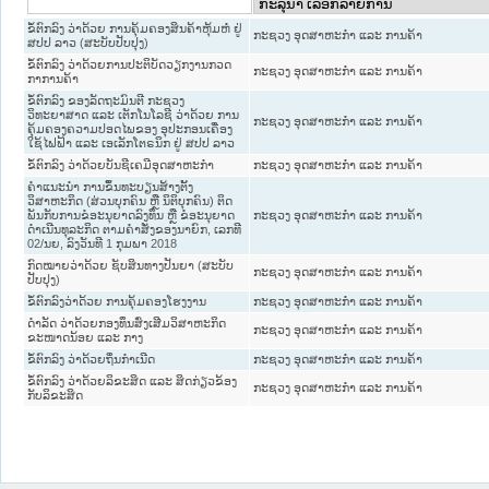
ຂໍ້ຕົກລົງ ວ່າດ້ວຍ ການຄຸ້ມຄອງສິນຄ້າຫຸ້ມຫໍ່ ຢູ່
ກະຊວງ ອຸດສາຫະກຳ ແລະ ການຄ້າ
ສປປ ລາວ (ສະບັບປັບປຸງ)
ຂໍ້ຕົກລົງ ວ່າດ້ວຍການປະຕິບັດວຽກງານກວດ
ກະຊວງ ອຸດສາຫະກຳ ແລະ ການຄ້າ
ກາການຄ້າ
ຂໍ້ຕົກລົງ ຂອງລັດຖະມົນຕີ ກະຊວງ
ວິທະຍາສາດ ແລະ ເຕັກໂນໂລຊີ ວ່າດ້ວຍ ການ
ກະຊວງ ອຸດສາຫະກຳ ແລະ ການຄ້າ
ຄຸ້ມຄອງຄວາມປອດໄພຂອງ ອຸປະກອນເຄື່ອງ
ໃຊ້ໄຟຟ້າ ແລະ ເອເລັກໂຕຣນິກ ຢູ່ ສປປ ລາວ
ຂໍ້ຕົກລົງ ວ່າດ້ວຍບັນຊີເຄມີອຸດສາຫະກຳ
ກະຊວງ ອຸດສາຫະກຳ ແລະ ການຄ້າ
ຄຳແນະນຳ ການຂຶ້ນທະບຽນສ້າງຕັ້ງ
ວິສາຫະກິດ (ສ່ວນບຸກຄົນ ຫຼື ນິຕິບຸກຄົນ) ຕິດ
ພັນກັບການຂໍອະນຸຍາດລົງທຶນ ຫຼື ຂໍອະນຸຍາດ
ກະຊວງ ອຸດສາຫະກຳ ແລະ ການຄ້າ
ດຳເນີນທຸລະກິດ ຕາມຄຳສັ່ງຂອງນາຍົກ, ເລກທີ
02/ນຍ, ລົງວັນທີ 1 ກຸມພາ 2018
ກົດໝາຍວ່າດ້ວຍ ຊັບສິນທາງປັນຍາ (ສະບັບ
ກະຊວງ ອຸດສາຫະກຳ ແລະ ການຄ້າ
ປັບປຸງ)
ຂໍ້ຕົກລົງວ່າດ້ວຍ ການຄຸ້ມຄອງໂຮງງານ
ກະຊວງ ອຸດສາຫະກຳ ແລະ ການຄ້າ
ດຳລັດ ວ່າດ້ວຍກອງທຶນສົ່ງເສີມວິສາຫະກິດ
ກະຊວງ ອຸດສາຫະກຳ ແລະ ການຄ້າ
ຂະໜາດນ້ອຍ ແລະ ກາງ
ຂໍ້ຕົກລົງ ວ່າດ້ວຍຖິ່ນກຳເນີດ
ກະຊວງ ອຸດສາຫະກຳ ແລະ ການຄ້າ
ຂໍ້ຕົກລົງ ວ່າດ້ວຍລິຂະສິດ ແລະ ສິດກ່ຽວຂ້ອງ
ກະຊວງ ອຸດສາຫະກຳ ແລະ ການຄ້າ
ກັບລິຂະສິດ