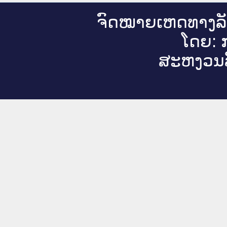
ຈົດ​ໝາຍ​ເຫດ​ທາງ​ລ
ໂດຍ: ກ
ສະ​ຫງວນ​ລ