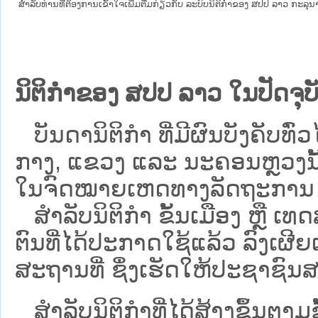
ສໍາລັບທ່ານທີ່ຕ້ອງການເຂົ້າໃຈເພີ່ມຕື່ມກ່ຽວກັບ ລະບົບນິຕິກຳຂອງ ສປປ ລາວ ກະລຸນາເຂົ
ນິຕິກຳຂອງ ສປປ ລາວ ໃນປັດຈຸບັ
ບັນດານິຕິກໍາ ທີ່ມີຜົນບັງຄັບທົ່ວໄ
ກາງ, ແຂວງ ແລະ ນະຄອນຫຼວງນັ້ນ 
ໃນຈົດໝາຍເຫດທາງລັດຖະການ ເປັ
ສຳລັບນິ​ຕິ​ກຳ ຂັ້ນເມືອງ ຫຼື 
ຕົນທີ່ໄດ້ປະກາດໃຊ້ແລ້ວ ລົງ​ເຜີຍ
ສະຖານທີ່ ຊຶ່ງເຮັດໃຫ້ປະຊາຊົນສາ
ສໍາລັບນິຕິກໍາທີ່ໄດ້ສ້າງຂຶ້ນຕາມ