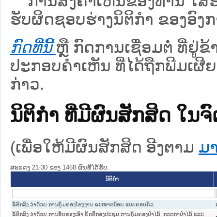
ການສົ່ງຄໍາເຫັນຂອງທ່ານ ໃສ່ຮ່
ຮັບຜິດຊອບຮ່າງນິຕິກຳ ຂອງອົງກາ
ກົດທີ່ນີ້
ຫຼື ກົດການເຊື່ອມຕໍ່ ທີ່ຢູ່
ປະກອບຄຳເຫັນ ທີ່ໄດ້ຖືກພີມເຜີຍ
ກ່າວ.
ນິຕິກໍາ ທີ່ມີຜົນສັກສິດ
(ເພື່ອໃຫ້ມີຜົນສັກສິດ ອີງຕາມ
ມາ
ສະແດງ 21-30 ຂອງ 1468 ຜົນທີ່ໄດ້ຮັບ.
ນິຕິກໍາ
ຂໍ້ຕົກລົງ ວ່າດ້ວຍ ການຄຸ້ມຄອງໂຮງງານ ຂະໜາດນ້ອຍ ແບບຄອບຄົວ
ຂໍ້ຕົກລົງ ວ່າດ້ວຍ ການຮັບຮອງເອົາ ຍັດຕິກອງປະຊຸມ ການຄຸ້ມຄອງປ່າໄມ້, ກວດກາປ່າໄມ້ ແລະ