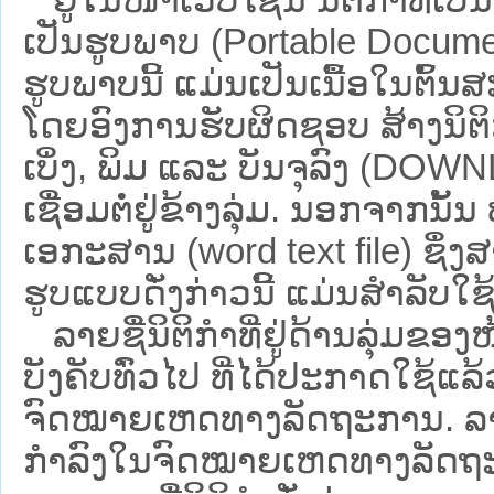
ເປັນຮູບພາບ (Portable Documen
ຮູບພາບນີ້ ແມ່ນເປັນເນື້ອໃນຕົ້
ໂດຍອົງການຮັບຜິດຊອບ ສ້າງນິຕິກ
ເບິ່ງ, ພິມ ແລະ ບັນຈຸລົງ (D
ເຊື່ອມຕໍ່ຢູ່ຂ້າງລຸ່ມ. ນອກຈາກນັ້
ເອກະສານ (word text file) ຊຶ່ງ
ຮູບແບບດັ່ງກ່າວນີ້ ແມ່ນສຳລັບໃຊ້ເປ
ລາຍຊື່ນິຕິກຳທີ່ຢູ່ດ້ານລຸ່ມຂອງ
ບັງຄັບທົ່ວໄປ ທີ່ໄດ້ປະກາດໃຊ້ແລ
ຈົດໝາຍເຫດທາງລັດຖະການ. ລາຍຊ
ກຳລົງໃນຈົດໝາຍເຫດທາງລັດຖະການ ຊ