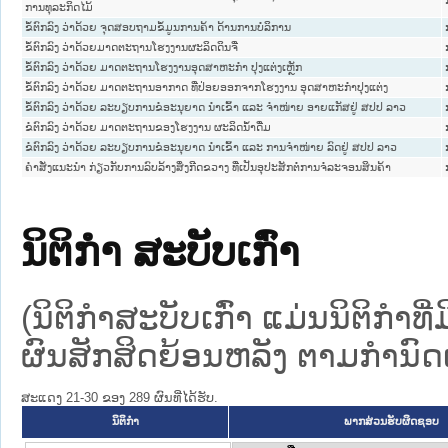
ການທຸລະກິດໄມ້
ຂໍ້ຕົກລົງ ວ່າດ້ວຍ ຈຸດສອບຖາມຂໍ້ມູນການຄ້າ ດ້ານການບໍລິການ
ຂໍ້ຕົກລົງ ວ່າດ້ວຍມາດຕະຖານໂຮງງານຜະລິດດິນຈີ່
ຂໍ້ຕົກລົງ ວ່າດ້ວຍ ມາດຕະຖານໂຮງງານອຸດສາຫະກຳ ປຸງແຕ່ງເຫຼັກ
ຂໍ້ຕົກລົງ ວ່າດ້ວຍ ມາດຕະຖານອາກາດ ທີ່ປ່ອຍອອກຈາກໂຮງງານ ອຸດສາຫະກຳປຸງແຕ່ງ
ຂໍ້ຕົກລົງ ວ່າດ້ວຍ ລະບຽບການຂໍອະນຸຍາດ ນຳເຂົ້າ ແລະ ຈຳໜ່າຍ ອາຍແກັສຢູ່ ສປປ ລາວ
ຂໍຕົກລົງ ວ່າດ້ວຍ ມາດຕະຖານຂອງໂຮງງານ ຜະລິດນ້ຳດື່ມ
ຂໍຕົກລົງ ວ່າດ້ວຍ ລະບຽບການຂໍອະນຸຍາດ ນຳເຂົ້າ ແລະ ການຈຳໜ່າຍ ລົດຢູ່ ສປປ ລາວ
ຄຳສັ່ງແນະນຳ ກ່ຽວກັບການລົບລ້າງສິ່ງກີດຂວາງ ທີ່ເປັນອຸປະສັກຕໍ່ການຈໍລະຈອນສິນຄ້າ
ນິຕິກໍາ ສະບັບເກົ່າ
(ນິຕິກໍາສະບັບເກົ່າ ແມ່ນນິຕິກໍາ
ຜົນສັກສິດຍ້ອນຫລັງ ຕາມກໍານົດເວ
ສະແດງ 21-30 ຂອງ 289 ຜົນທີ່ໄດ້ຮັບ.
ນິຕິກໍາ
ພາກສ່ວນຮັບຜິດຊອບ