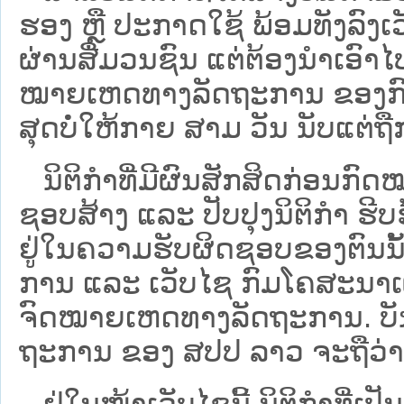
ຮອງ ຫຼື ປະກາດໃຊ້ ພ້ອມທັງລົງເ
ຜ່ານສື່ມວນຊົນ ແຕ່ຕ້ອງນໍາເອ
ໝາຍ​ເຫດ​ທາງ​ລັດ​ຖະ​ການ​ ຂອ
ສຸດບໍ່ໃຫ້ກາຍ ສາມ ວັນ ນັບແຕ່ຖື
ນິ​ຕິ​ກຳ​ທີ່​ມີ​ຜົນ​ສັກ​ສິດ​ກ່ອນ​ກົດ
ຊອບ​ສ້າງ ແລະ ປັບ​ປຸງນິ​ຕິ​ກຳ ຮີ
ຢູ່ໃນຄວາມຮັບຜິດຊອບຂອງຕົນນັ້ນ
ການ ແລະ ເວັບໄຊ​ ກົມໂຄສະນາເຜ
ຈົດໝາຍເຫດທາງລັດຖະການ. ບັນ​ດາ​ນິ​
ຖະ​ການ ຂອງ ສປ​ປ ລາວ ​ຈະຖື​ວ່າບໍ່​ມີ
ຢູ່ໃນໜ້າ​ເວັບ​ໄຊ​ນີ້ ນິຕິກຳທີ່