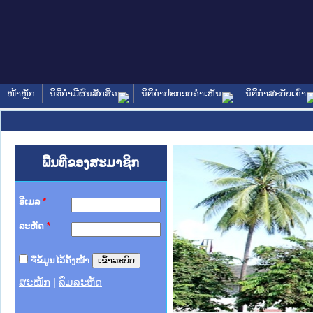
ໜ້າຫຼັກ
ນິຕິກໍາມີຜົນສັກສິດ
ນິຕິກໍາປະກອບຄໍາເຫັນ
ນິຕິກໍາສະບັບເກົ່າ
ພື້ນທີ່ຂອງສະມາຊິກ
ອີເມລ
*
ລະຫັດ
*
ຈື່ຂໍ້ມູນໄວ້ຄັ້ງໜ້າ
ສະໝັກ
|
ລືມລະຫັດ