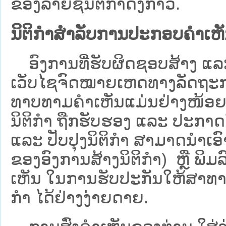
ຂອງລາຍຊື່ນິຕິກໍາດັ່ງກ່າວ.
ນິຕິກຳສຳລັບການປະກອບຄຳເຫ
ອົງການທີ່ຮັບຜິດຊອບສ້າງ ແລະ 
ເວັບ​ໄຊຈົດໝາຍເຫດທາງລັດຖະກາ
ທາບທາມຄໍາເຫັນແມ່ນຢ່າງໜ້ອຍ 6
ນິຕິກໍາ ຖືກຮັບຮອງ ແລະ ປະກາດ
ແລະ ປັບປຸງນິຕິກໍາ ສາມາດນຳເອົາຮ
ຂອງອົງການສ້າງນິຕິກຳ) ຫຼື ພິມລົງ
ເຫັນ ໃນການຮັບປະກັນໃຫ້ສາທາລ
ກຳ ໄດ້ຢ່າງງ່າຍດາຍ.