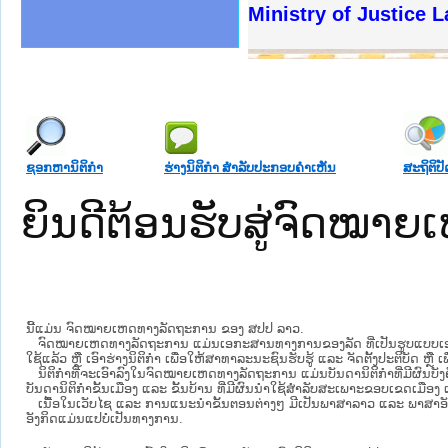
ງລັດຖະການໃຫ້ຜູ້ປະສານງານ
້ງປະຕິບັດວຽກງານຈົດໝາຍເຫດ
ງານຈົດໝາຍເຫດທາງລັດຖະການ
ງານຈົດໝາຍເຫດທາງລັດຖະການ
ລະ ເວັບໄຊຈົດໝາຍເຫດທາງ
ລະ ເວັບໄຊຈົດໝາຍເຫດທາງ
ຍເຫດທາງລັດຖະການ ໃຫ້ຜູ້
ຍເຫດທາງລັດຖະການ ໃຫ້ຜູ້
Ministry of Justice 
ຄານສັນຕິບານປະຊາຊົນ
າຄານຕຳຫຼວດປະຊາຊົນ
ຊາຊົນ ພາກເໜືອ
ຊາຊົນ ພາກກາງ
ພາກເໜືອ
າກກາງ
ຖະການ
າກໃຕ້
ຊອກຫານິຕິກໍາ
ຮ່າງນິຕິກໍາ ສໍາລັບປະກອບຄໍາເຫັນ
ສະຖິຕິປັ
ຍິນດີຕ້ອນຮັບສູ່ຈົດໝ
ນີ້ແມ່ນ ຈົດໝາຍເຫດທາງລັດຖະການ ຂອງ ສປປ ລາວ.
ຈົດໝາຍເຫດທາງລັດຖະການ ແມ່ນ​ເອ​ກະ​ສານ​ທາງ​ການ​ຂອງ​ລັດ ທີ່​ເປັນ​ຮູບ​ແບບ​ເອ​ເລັກ​ໂຕ​
ໃຊ້ແລ້ວ ຫຼື ເອົາຮ່າງນິຕິກໍາ ເພື່ອໃຫ້​ສາ​ທາ​ລະ​ນະ​ຊົນ​ຮັບ​ຮູ້ ແລະ ຈັດ​ຕັ້ງ​ປະ​ຕິ​ບັດ ຫ
ນິ​ຕິ​ກຳ​ທີ່​ຈະ​ເອົາ​ລົງ​ໃນ​ຈົດ​ໝາຍ​ເຫດ​ທາງ​ລັດ​ຖະ​ການ ​ແມ່ນ​ບັນ​ດາ​ນິ​ຕິ​ກຳ​ທີ່​ມີ​ຜົນ​ບັງ​
ບັນ​ດານິ​ຕິ​ກຳ​ຂັ້ນ​ເມືອງ ແລະ ຂັ້ນ​ບ້ານ ​ທີ່​ມີ​ຜົນ​ນຳ​ໃຊ້​ສຳ​ລັບ​ສະ​ເພາະ​ຂອບ​ເຂດ​ເມືອງ 
ເນື້ອໃນ​ເວັບ​ໄຊ​ ແລະ ການແນະນໍາຂັ້ນຕອນຕ່າງໆ ມີເປັນພາສາລາວ ແລະ ພາສາອັ
ອັງກິດແມ່ນແປບໍ່ເປັນທາງການ.