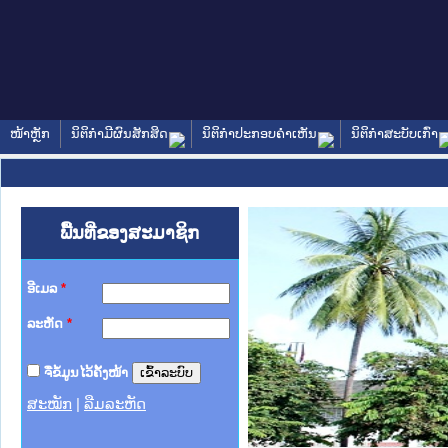
ໜ້າຫຼັກ
ນິຕິກໍາມີຜົນສັກສິດ
ນິຕິກໍາປະກອບຄໍາເຫັນ
ນິຕິກໍາສະບັບເກົ່າ
ພື້ນທີ່ຂອງສະມາຊິກ
ອີເມລ
*
ລະຫັດ
*
ຈື່ຂໍ້ມູນໄວ້ຄັ້ງໜ້າ
ສະໝັກ
|
ລືມລະຫັດ