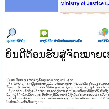
ງລັດຖະການໃຫ້ຜູ້ປະສານງານ
້ງປະຕິບັດວຽກງານຈົດໝາຍເຫດ
ງານຈົດໝາຍເຫດທາງລັດຖະການ
ງານຈົດໝາຍເຫດທາງລັດຖະການ
ລະ ເວັບໄຊຈົດໝາຍເຫດທາງ
ລະ ເວັບໄຊຈົດໝາຍເຫດທາງ
ຍເຫດທາງລັດຖະການ ໃຫ້ຜູ້
ຍເຫດທາງລັດຖະການ ໃຫ້ຜູ້
Ministry of Justice 
ຄານສັນຕິບານປະຊາຊົນ
າຄານຕຳຫຼວດປະຊາຊົນ
ຊາຊົນ ພາກເໜືອ
ຊາຊົນ ພາກກາງ
ພາກເໜືອ
າກກາງ
ຖະການ
າກໃຕ້
ຊອກຫານິຕິກໍາ
ຮ່າງນິຕິກໍາ ສໍາລັບປະກອບຄໍາເຫັນ
ສະຖິຕິປັ
ຍິນດີຕ້ອນຮັບສູ່ຈົດໝ
ນີ້ແມ່ນ ຈົດໝາຍເຫດທາງລັດຖະການ ຂອງ ສປປ ລາວ.
ຈົດໝາຍເຫດທາງລັດຖະການ ແມ່ນ​ເອ​ກະ​ສານ​ທາງ​ການ​ຂອງ​ລັດ ທີ່​ເປັນ​ຮູບ​ແບບ​ເອ​ເລັກ​ໂຕ​
ໃຊ້ແລ້ວ ຫຼື ເອົາຮ່າງນິຕິກໍາ ເພື່ອໃຫ້​ສາ​ທາ​ລະ​ນະ​ຊົນ​ຮັບ​ຮູ້ ແລະ ຈັດ​ຕັ້ງ​ປະ​ຕິ​ບັດ ຫ
ນິ​ຕິ​ກຳ​ທີ່​ຈະ​ເອົາ​ລົງ​ໃນ​ຈົດ​ໝາຍ​ເຫດ​ທາງ​ລັດ​ຖະ​ການ ​ແມ່ນ​ບັນ​ດາ​ນິ​ຕິ​ກຳ​ທີ່​ມີ​ຜົນ​ບັງ​
ບັນ​ດານິ​ຕິ​ກຳ​ຂັ້ນ​ເມືອງ ແລະ ຂັ້ນ​ບ້ານ ​ທີ່​ມີ​ຜົນ​ນຳ​ໃຊ້​ສຳ​ລັບ​ສະ​ເພາະ​ຂອບ​ເຂດ​ເມືອງ 
ເນື້ອໃນ​ເວັບ​ໄຊ​ ແລະ ການແນະນໍາຂັ້ນຕອນຕ່າງໆ ມີເປັນພາສາລາວ ແລະ ພາສາອັ
ອັງກິດແມ່ນແປບໍ່ເປັນທາງການ.