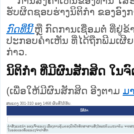
ການສົ່ງຄໍາເຫັນຂອງທ່ານ ໃສ່ຮ່
ຮັບຜິດຊອບຮ່າງນິຕິກຳ ຂອງອົງກາ
ກົດທີ່ນີ້
ຫຼື ກົດການເຊື່ອມຕໍ່ ທີ່ຢູ່
ປະກອບຄຳເຫັນ ທີ່ໄດ້ຖືກພີມເຜີຍ
ກ່າວ.
ນິຕິກໍາ ທີ່ມີຜົນສັກສິດ
(ເພື່ອໃຫ້ມີຜົນສັກສິດ ອີງຕາມ
ມາ
ສະແດງ 301-310 ຂອງ 1468 ຜົນທີ່ໄດ້ຮັບ.
ນິຕິກໍາ
ຄຳສັ່ງແນະນຳ ຂອງເຈົ້າແຂວງ ເລື່ອງການຄຸ້ມຄອງປົກປັກຮັກສາສານສົ່ງໂທລະຄົມມະນາຄົມ ຈາກ
ໃນຂອບເຂດທົ່ວແຂວງຈຳປາສັກ