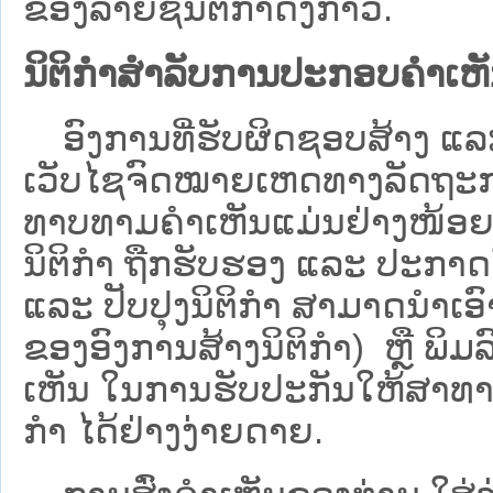
ຂອງລາຍຊື່ນິຕິກໍາດັ່ງກ່າວ.
ນິຕິກຳສຳລັບການປະກອບຄຳເຫ
ອົງການທີ່ຮັບຜິດຊອບສ້າງ ແລະ 
ເວັບ​ໄຊຈົດໝາຍເຫດທາງລັດຖະກາ
ທາບທາມຄໍາເຫັນແມ່ນຢ່າງໜ້ອຍ 6
ນິຕິກໍາ ຖືກຮັບຮອງ ແລະ ປະກາດ
ແລະ ປັບປຸງນິຕິກໍາ ສາມາດນຳເອົາຮ
ຂອງອົງການສ້າງນິຕິກຳ) ຫຼື ພິມລົງ
ເຫັນ ໃນການຮັບປະກັນໃຫ້ສາທາລ
ກຳ ໄດ້ຢ່າງງ່າຍດາຍ.