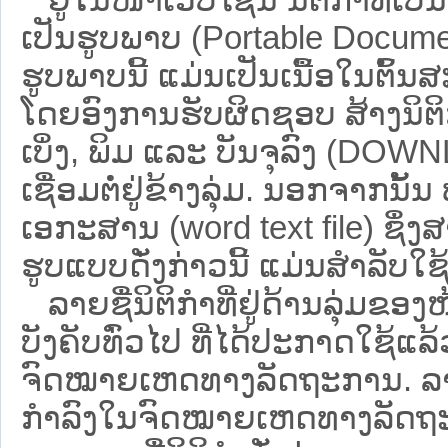
ເປັນຮູບພາບ (Portable Documen
ຮູບພາບນີ້ ແມ່ນເປັນເນື້ອໃນຕົ້
ໂດຍອົງການຮັບຜິດຊອບ ສ້າງນິຕິກ
ເບິ່ງ, ພິມ ແລະ ບັນຈຸລົງ (D
ເຊື່ອມຕໍ່ຢູ່ຂ້າງລຸ່ມ. ນອກຈາກນັ້
ເອກະສານ (word text file) ຊຶ່ງ
ຮູບແບບດັ່ງກ່າວນີ້ ແມ່ນສຳລັບໃຊ້ເປ
ລາຍຊື່ນິຕິກຳທີ່ຢູ່ດ້ານລຸ່ມຂອງ
ບັງຄັບທົ່ວໄປ ທີ່ໄດ້ປະກາດໃຊ້ແລ
ຈົດໝາຍເຫດທາງລັດຖະການ. ລາຍຊ
ກຳລົງໃນຈົດໝາຍເຫດທາງລັດຖະການ ຊ