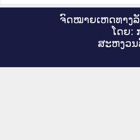
ຈົດ​ໝາຍ​ເຫດ​ທາງ​ລ
ໂດຍ: ກ
ສະ​ຫງວນ​ລ