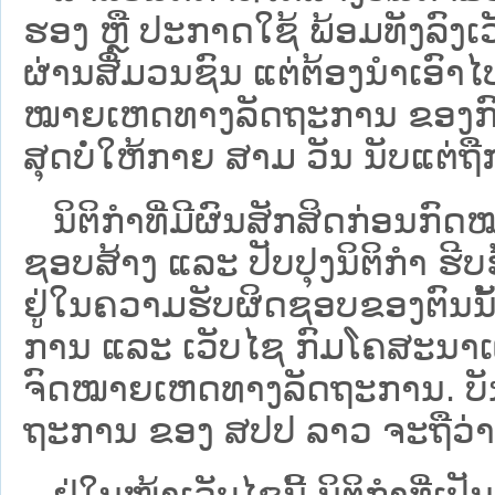
ຮອງ ຫຼື ປະກາດໃຊ້ ພ້ອມທັງລົງເ
ຜ່ານສື່ມວນຊົນ ແຕ່ຕ້ອງນໍາເອ
ໝາຍ​ເຫດ​ທາງ​ລັດ​ຖະ​ການ​ ຂອ
ສຸດບໍ່ໃຫ້ກາຍ ສາມ ວັນ ນັບແຕ່ຖື
ນິ​ຕິ​ກຳ​ທີ່​ມີ​ຜົນ​ສັກ​ສິດ​ກ່ອນ​ກົດ
ຊອບ​ສ້າງ ແລະ ປັບ​ປຸງນິ​ຕິ​ກຳ ຮີ
ຢູ່ໃນຄວາມຮັບຜິດຊອບຂອງຕົນນັ້ນ
ການ ແລະ ເວັບໄຊ​ ກົມໂຄສະນາເຜ
ຈົດໝາຍເຫດທາງລັດຖະການ. ບັນ​ດາ​ນິ​
ຖະ​ການ ຂອງ ສປ​ປ ລາວ ​ຈະຖື​ວ່າບໍ່​ມີ
ຢູ່ໃນໜ້າ​ເວັບ​ໄຊ​ນີ້ ນິຕິກຳທີ່