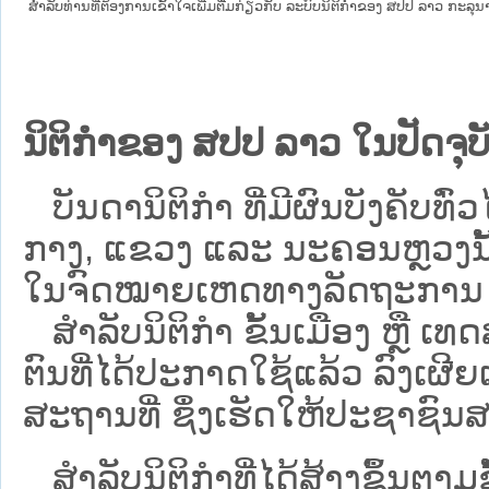
ສໍາລັບທ່ານທີ່ຕ້ອງການເຂົ້າໃຈເພີ່ມຕື່ມກ່ຽວກັບ ລະບົບນິຕິກຳຂອງ ສປປ ລາວ ກະລຸນາເຂົ
ນິຕິກຳຂອງ ສປປ ລາວ ໃນປັດຈຸບັ
ບັນດານິຕິກໍາ ທີ່ມີຜົນບັງຄັບທົ່ວໄ
ກາງ, ແຂວງ ແລະ ນະຄອນຫຼວງນັ້ນ 
ໃນຈົດໝາຍເຫດທາງລັດຖະການ ເປັ
ສຳລັບນິ​ຕິ​ກຳ ຂັ້ນເມືອງ ຫຼື 
ຕົນທີ່ໄດ້ປະກາດໃຊ້ແລ້ວ ລົງ​ເຜີຍ
ສະຖານທີ່ ຊຶ່ງເຮັດໃຫ້ປະຊາຊົນສາ
ສໍາລັບນິຕິກໍາທີ່ໄດ້ສ້າງຂຶ້ນຕາມ