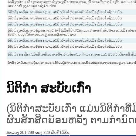
ຄຳສັ່ງແນະນຳ ເລື່ອງການສຸມທຸກກຳລັງແຮງເພື່ອປະກອບສ່ວນ, ເຂົ້າຮ່ວມໃນການປ້ອງກັນ ແລະ ຕອ
ພະຍາດໄຂ້ຍຸງລາຍຢູ່ແຂວງຈຳປາສັກ
ຂໍ້ຕົກລົງ ວ່າດ້ວຍການຮັບຮອງນາມມະຍົດບ້ານໃຫຍ່ກາຍເປັນຕົວເມືອງນ້ອຍໃນຊົນນະບົດ
ຂໍ້ຕົກລົງ ວ່າດ້ວຍການຮັບຮອງນາມມະຍົດບ້ານໃຫຍ່ກາຍເປັນຕົວເມືອງນ້ອຍໃນຊົນນະບົດ
ຂໍ້ຕົກລົງ ວ່າດ້ວຍການຮັບຮອງນາມມະຍົດບ້ານໃຫຍ່ກາຍເປັນຕົວເມືອງນ້ອຍໃນຊົນນະບົດ
ຂໍ້ຕົກລົງ ວ່າດ້ວຍການຄຸ້ມຄອງ ແລະ ນຳໃຊ້ເນື້ອທີ່ປ່າສະຫງວນແຫ່ງຊາດດົງຫົວສາວ ເຂດເມືອງປາກຊ່
ຮັກສາ, ປັບປຸງໃຫ້ກາຍເປັນແຫຼ່ງທ່ອງທ່ຽວທຳມະຊາດ
ຂໍ້ຕົກລົງ ວ່າດ້ວຍການຮັບຮອງນາມມະຍົດບ້ານໃຫຍ່ກາຍເປັນຕົວເມືອງນ້ອຍໃນຊົນນະບົດ
ຂໍ້ຕົກລົງ ວ່າດ້ວຍການຮັບຮອງນາມມະຍົດບ້ານໃຫຍ່ກາຍເປັນຕົວເມືອງນ້ອຍໃນຊົນນະບົດ
ຂໍ້ຕົກລົງ ຂອງລັດຖະມົນຕີ ວ່າດ້ວຍການສ້າງບ້ານພັດທະນາດ້ານແຮງງານ ແລະ ສະຫວັດດີການສັງຄົ
ຄຳສັ່ງ ວ່າດ້ວຍການຄຸ້ມຄອງ ແລະ ແກ້ໄຂວຽກງານເຂດແດນເຊື່ອມຕໍ່ລະຫວ່າງນະຄອນຫຼວງ, ແຂວງກ
ນິຕິກໍາ ສະບັບເກົ່າ
(ນິຕິກໍາສະບັບເກົ່າ ແມ່ນນິຕິກໍາ
ຜົນສັກສິດຍ້ອນຫລັງ ຕາມກໍານົດເວ
ສະແດງ 281-289 ຂອງ 289 ຜົນທີ່ໄດ້ຮັບ.