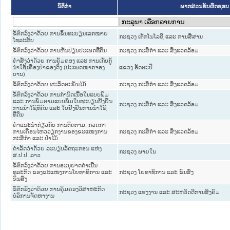
ນິຕິກໍາ
ພາກສ່ວນຮັບຜິດຊອບ
ຂໍ້ຕົກລົງວ່າດ້ວຍ ການຂຶ້ນທະບຽນເລກໝາຍ
ກະຊວງ ເຕັກໂນໂລຊີ ແລະ ການສື່ສານ
ໂທລະສັບ
ຂໍ້ຕົກລົງວ່າດ້ວຍ ການຫັນປ່ຽນປະເພດທີ່ດິນ
ກະຊວງ ກະສິກຳ ແລະ ສິ່ງແວດລ້ອມ
ຄຳສັ່ງວ່າດ້ວຍ ການຄຸ້ມຄອງ ແລະ ການເກັບກູ້
ນຳໃຊ້ເຄື່ອງປ່າຂອງດົງ (ປະເພດໝາກຈອງ
ແຂວງ ອັດຕະປື
ບານ)
ຂໍ້ຕົກລົງວ່າດ້ວຍ ຜະລິດຕະພັນໄມ້
ກະຊວງ ກະສິກຳ ແລະ ສິ່ງແວດລ້ອມ
ຂໍ້ຕົກລົງວ່າດ້ວຍ ການກຳນົດເນື້ອໃນແບບພິມ
ແລະ ການພິມຕາມແບບພິມໃບທະບຽນຢັ້ງຢືນ
ກະຊວງ ກະສິກຳ ແລະ ສິ່ງແວດລ້ອມ
ການນຳໃຊ້ທີ່ດິນ ແລະ ໃບຢັ້ງຢືນການນຳໃຊ້
ທີ່ດິນ
ຄຳແນະນຳກ່ຽວກັບ ການຕິດຕາມ, ກວດກາ
ການເຄື່ອນໄຫວວຽກງານຂອງຂະແໜງການ
ກະຊວງ ກະສິກຳ ແລະ ສິ່ງແວດລ້ອມ
ກະສິກຳ ແລະ ປ່າໄມ້
ດຳລັດວ່າດ້ວຍ ລະບຽບລັດຖະກອນ ແຫ່ງ
ກະຊວງ ພາຍໃນ
ສ.ປ.ປ. ລາວ
ຂໍ້ຕົກລົງວ່າດ້ວຍ ການອະນຸຍາດດຳເນີນ
ທຸລະກິດ ຂອງຂະແໜງການໂຍທາທິການ ແລະ
ກະຊວງ ໂຍທາທິການ ແລະ ຂົນສົ່ງ
ຂົນສົ່ງ
ຂໍ້ຕົກລົງວ່າດ້ວຍ ການຄຸ້ມຄອງວິສາຫະກິດ
ກະຊວງ ແຮງງານ ແລະ ສະຫວັດດີການສັງຄົມ
ບໍລິການຈັດຫາງານ