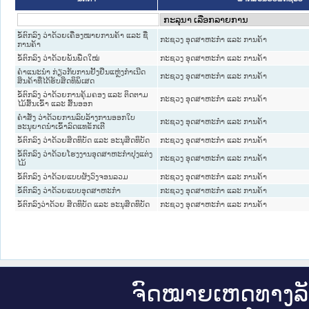
ຂໍ້ຕົກລົງ ວ່າດ້ວຍເຄື່ອງໝາຍການຄ້າ ແລະ ຊື່
ກະຊວງ ອຸດສາຫະກຳ ແລະ ການຄ້າ
ການຄ້າ
ຂໍ້ຕົກລົງ ວ່າດ້ວຍພັນພືດໃໝ່
ກະຊວງ ອຸດສາຫະກຳ ແລະ ການຄ້າ
ຄໍາແນະນໍາ ກ່ຽວກັບການຢັ້ງຢືນແຫຼ່ງກໍາເນີດ
ກະຊວງ ອຸດສາຫະກຳ ແລະ ການຄ້າ
ສິນຄ້າທີ່ໄດ້ຮັບສິດທິພິເສດ
ຂໍ້ຕົກລົງ ວ່າດ້ວຍການຄຸ້ມຄອງ ແລະ ຕິດຕາມ
ກະຊວງ ອຸດສາຫະກຳ ແລະ ການຄ້າ
ໄມ້ສົ້ນເຂົ້າ ແລະ ສົ້ນອອກ
ຄໍາສັ່ງ ວ່າດ້ວຍການລົບລ້າງການອອກໃບ
ກະຊວງ ອຸດສາຫະກຳ ແລະ ການຄ້າ
ອະນຸຍາດນໍາເຂົ້າລົດແທຣັກເຕີ
ຂໍ້ຕົກລົງ ວ່າດ້ວຍສິດທິບັດ ແລະ ອະນຸສິດທິບັດ
ກະຊວງ ອຸດສາຫະກຳ ແລະ ການຄ້າ
ຂໍ້ຕົກລົງ ວ່າດ້ວຍໂຮງງານອຸດສາຫະກໍາປຸງແຕ່ງ
ກະຊວງ ອຸດສາຫະກຳ ແລະ ການຄ້າ
ໄມ້
ຂໍ້ຕົກລົງ ວ່າດ້ວຍແບບຜັງວົງຈອນລວມ
ກະຊວງ ອຸດສາຫະກຳ ແລະ ການຄ້າ
ຂໍ້ຕົກລົງ ວ່າດ້ວຍແບບອຸດສາຫະກໍາ
ກະຊວງ ອຸດສາຫະກຳ ແລະ ການຄ້າ
ຂໍ້ຕົກລົງວ່າດ້ວຍ ສິດທິບັດ ແລະ ອະນຸສິດທິບັດ
ກະຊວງ ອຸດສາຫະກຳ ແລະ ການຄ້າ
ຈົດ​ໝາຍ​ເຫດ​ທາງ​ລ