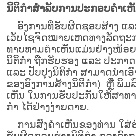
ນິຕິກຳສຳລັບການປະກອບຄຳເຫ
ອົງການທີ່ຮັບຜິດຊອບສ້າງ ແລະ 
ເວັບ​ໄຊຈົດໝາຍເຫດທາງລັດຖະກາ
ທາບທາມຄໍາເຫັນແມ່ນຢ່າງໜ້ອຍ 6
ນິຕິກໍາ ຖືກຮັບຮອງ ແລະ ປະກາດ
ແລະ ປັບປຸງນິຕິກໍາ ສາມາດນຳເອົາຮ
ຂອງອົງການສ້າງນິຕິກຳ) ຫຼື ພິມລົງ
ເຫັນ ໃນການຮັບປະກັນໃຫ້ສາທາລ
ກຳ ໄດ້ຢ່າງງ່າຍດາຍ.
ການສົ່ງຄໍາເຫັນຂອງທ່ານ ໃສ່ຮ່
ຮັບຜິດຊອບຮ່າງນິຕິກຳ ຂອງອົງກາ