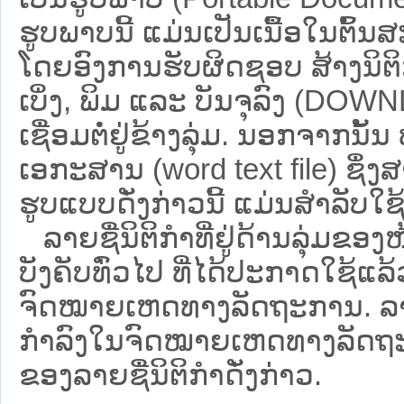
ຮູບພາບນີ້ ແມ່ນເປັນເນື້ອໃນຕົ້
ໂດຍອົງການຮັບຜິດຊອບ ສ້າງນິຕິກ
ເບິ່ງ, ພິມ ແລະ ບັນຈຸລົງ (D
ເຊື່ອມຕໍ່ຢູ່ຂ້າງລຸ່ມ. ນອກຈາກນັ້
ເອກະສານ (word text file) ຊຶ່ງ
ຮູບແບບດັ່ງກ່າວນີ້ ແມ່ນສຳລັບໃຊ້ເປ
ລາຍຊື່ນິຕິກຳທີ່ຢູ່ດ້ານລຸ່ມຂອງ
ບັງຄັບທົ່ວໄປ ທີ່ໄດ້ປະກາດໃຊ້ແລ
ຈົດໝາຍເຫດທາງລັດຖະການ. ລາຍຊ
ກຳລົງໃນຈົດໝາຍເຫດທາງລັດຖະການ ຊ
ຂອງລາຍຊື່ນິຕິກໍາດັ່ງກ່າວ.