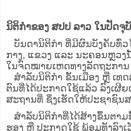
ນິຕິກຳຂອງ ສປປ ລາວ ໃນປັດຈຸບັ
ບັນດານິຕິກໍາ ທີ່ມີຜົນບັງຄັບທົ່ວໄ
ກາງ, ແຂວງ ແລະ ນະຄອນຫຼວງນັ້ນ 
ໃນຈົດໝາຍເຫດທາງລັດຖະການ ເປັ
ສຳລັບນິ​ຕິ​ກຳ ຂັ້ນເມືອງ ຫຼື 
ຕົນທີ່ໄດ້ປະກາດໃຊ້ແລ້ວ ລົງ​ເຜີຍ
ສະຖານທີ່ ຊຶ່ງເຮັດໃຫ້ປະຊາຊົນສາ
ສໍາລັບນິຕິກໍາທີ່ໄດ້ສ້າງຂຶ້ນຕາມ
ຮອງ ຫຼື ປະກາດໃຊ້ ພ້ອມທັງລົງເ