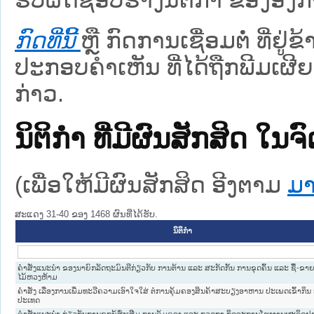
ກົດທີ່ນີ້
ຫຼື ກົດການເຊື່ອມຕໍ່ ທີ່ຢູ່
ປະກອບຄຳເຫັນ ທີ່ໄດ້ຖືກພີມເຜີຍ
ກ່າວ.
ນິຕິກໍາ ທີ່ມີຜົນສັກສິດ
(ເພື່ອໃຫ້ມີຜົນສັກສິດ ອີງຕາມ
ມາ
ສະແດງ 31-40 ຂອງ 1468 ຜົນທີ່ໄດ້ຮັບ.
ນິຕິກໍາ
ຄຳສັ່ງແນະນຳ ຂອງນາຍົກລັດຖະມົນຕີກ່ຽວກັບ ການຕ້ານ ແລະ ສະກັດກັ້ນ ການຂຸດຄົ້ນ ແລະ ຊື້-ຂ
ໄມ້ຫວງຫ້າມ
ຄຳສັ່ງ ເລື່ອງການເພີ່ມທະວີຄວາມເອົາໃຈໃສ່ ຕໍ່ການຄຸ້ມຄອງສິນຄ້າສະບຽງອາຫານ ປະເພດເຂົ້າກິນ
ປະເທດ