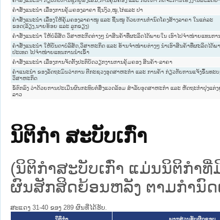
ຄຳສັ່ງແນະນຳ ກ່ຽວກັບການຊຸກຍູ້ສົ່ງເສີມ,ການຄຸ້ມຄອງ ແລະ ກວດກາ ກິດຈະການໂຮງງານຜະລິດຢ
ຄຳສັ່ງແນະນຳ ເລື່ອງການຄຸ້ມຄອງລາຄາ ຊີ້ນງົວ,ໝູ,ໄກ່ແລະ ປາ
ຄຳສັ່ງແນະນຳ ເລື່ອງໃຫ້ຄຸ້ມຄອງລາຄາໝູ ແລະ ຊີ້ນໝູ ດ້ວຍການກຳນົດໂຄງສ້າງລາຄາ ໃນແຕ່ລະ
ຂອດ(ລ້ຽງ,ນາຍຮ້ອຍ ແລະ ລູກຂຽງ)
ຄຳສັ່ງແນະນຳ ໃຫ້ບໍລິສັດ ວິສາຫະກິດຕ່າງໆ ນຳສິນຄ້າທີ່ຜະລິດໄດ້ພາຍໃນ ເອົາໄປຈຳໜ່າຍແທນການ
ຄຳສັ່ງແນະນຳ ໃຫ້ບັນດາບໍລິສັດ,ວິສາຫະກິດ ແລະ ຮ້ານຈຳໜ່່າຍຕ່າງໆ ນຳເອົາສິນຄ້າທີ່ຜະລິດໄດ້
ປະເທດ ໄປຈຳໜ່າຍແທນການນຳເຂົ້າ
ຄຳສັ່ງແນະນຳ ເລື່ອງການຈັດຕັ້ງປະຕິບັດວຽກງານການຄຸ້ມຄອງ ສິນຄ້າ-ລາຄາ
ຄຳແນະນຳ ຂອງລັດຖະມົນວ່າການ ຕີກະຊວງອຸດສາຫະກຳ ແລະ ການຄ້າ ກ່ຽວກັບການແຈ້ງຂຶ້ນທະ
ວິສາຫະກິດ
ຂໍ້ຕົກລົງ ວ່າດ້ວຍການປະເມີນຜົນກະທົບຕໍ່ສິ່ງແວດລ້ອມ ສຳລັບອຸດສາຫະກຳ ແລະ ຫັດຖະກຳປຸງແຕ່ງ
ລາວ
ນິຕິກໍາ ສະບັບເກົ່າ
(ນິຕິກໍາສະບັບເກົ່າ ແມ່ນນິຕິກໍາ
ຜົນສັກສິດຍ້ອນຫລັງ ຕາມກໍານົດເວ
ສະແດງ 31-40 ຂອງ 289 ຜົນທີ່ໄດ້ຮັບ.
ນິຕິກໍາ
ພາກສ່ວນຮັບຜິດຊອບ