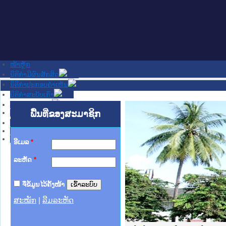
ໜ້າຫຼັກ
ນິຕິກໍາມີຜົນສັກສິດ
ນິຕິກໍາປະກອບຄໍາເຫັນ
ນິຕິກໍາສະບັບເກົ່າ
ຂ່າວສານສໍາຄັນ
ເວັບໄຊອື່ນໆ
ພື້ນທີ່ຂອງສະມາຊິກ
ຕິດຕໍ່ພວກເຮົາ
ກ່ຽວກັບພວກເຮົາ
ຊ່ວຍເຫຼືອ
ອີເມລ
*
ລະຫັດ
*
ຈື່ຂໍ້ມູນໄວ້ຄັ້ງໜ້າ
ສະໝັກ
|
ລືມລະຫັດ