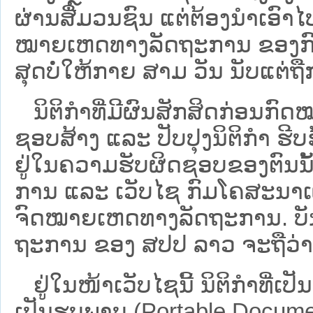
ຜ່ານສື່ມວນຊົນ ແຕ່ຕ້ອງນໍາເອ
ໝາຍ​ເຫດ​ທາງ​ລັດ​ຖະ​ການ​ ຂອ
ສຸດບໍ່ໃຫ້ກາຍ ສາມ ວັນ ນັບແຕ່ຖື
ນິ​ຕິ​ກຳ​ທີ່​ມີ​ຜົນ​ສັກ​ສິດ​ກ່ອນ​ກົດ
ຊອບ​ສ້າງ ແລະ ປັບ​ປຸງນິ​ຕິ​ກຳ ຮີ
ຢູ່ໃນຄວາມຮັບຜິດຊອບຂອງຕົນນັ້ນ
ການ ແລະ ເວັບໄຊ​ ກົມໂຄສະນາເຜ
ຈົດໝາຍເຫດທາງລັດຖະການ. ບັນ​ດາ​ນິ​
ຖະ​ການ ຂອງ ສປ​ປ ລາວ ​ຈະຖື​ວ່າບໍ່​ມີ
ຢູ່ໃນໜ້າ​ເວັບ​ໄຊ​ນີ້ ນິຕິກຳທີ່
ເປັນຮູບພາບ (Portable Documen