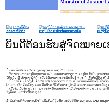
ງລັດຖະການໃຫ້ຜູ້ປະສານງານ
້ງປະຕິບັດວຽກງານຈົດໝາຍເຫດ
ງານຈົດໝາຍເຫດທາງລັດຖະການ
ງານຈົດໝາຍເຫດທາງລັດຖະການ
ລະ ເວັບໄຊຈົດໝາຍເຫດທາງ
ລະ ເວັບໄຊຈົດໝາຍເຫດທາງ
ຍເຫດທາງລັດຖະການ ໃຫ້ຜູ້
ຍເຫດທາງລັດຖະການ ໃຫ້ຜູ້
Ministry of Justice 
ຄານສັນຕິບານປະຊາຊົນ
າຄານຕຳຫຼວດປະຊາຊົນ
ຊາຊົນ ພາກເໜືອ
ຊາຊົນ ພາກກາງ
ພາກເໜືອ
າກກາງ
ຖະການ
າກໃຕ້
ຊອກຫານິຕິກໍາ
ຮ່າງນິຕິກໍາ ສໍາລັບປະກອບຄໍາເຫັນ
ສະຖິຕິປັດ
ຍິນດີຕ້ອນຮັບສູ່ຈົດໝ
ນີ້ແມ່ນ ຈົດໝາຍເຫດທາງລັດຖະການ ຂອງ ສປປ ລາວ.
ຈົດໝາຍເຫດທາງລັດຖະການ ແມ່ນ​ເອ​ກະ​ສານ​ທາງ​ການ​ຂອງ​ລັດ ທີ່​ເປັນ​ຮູບ​ແບບ​ເອ​ເລັກ​ໂຕ​
ໃຊ້ແລ້ວ ຫຼື ເອົາຮ່າງນິຕິກໍາ ເພື່ອໃຫ້​ສາ​ທາ​ລະ​ນະ​ຊົນ​ຮັບ​ຮູ້ ແລະ ຈັດ​ຕັ້ງ​ປະ​ຕິ​ບັດ ຫ
ນິ​ຕິ​ກຳ​ທີ່​ຈະ​ເອົາ​ລົງ​ໃນ​ຈົດ​ໝາຍ​ເຫດ​ທາງ​ລັດ​ຖະ​ການ ​ແມ່ນ​ບັນ​ດາ​ນິ​ຕິ​ກຳ​ທີ່​ມີ​ຜົນ​ບັງ​
ບັນ​ດານິ​ຕິ​ກຳ​ຂັ້ນ​ເມືອງ ແລະ ຂັ້ນ​ບ້ານ ​ທີ່​ມີ​ຜົນ​ນຳ​ໃຊ້​ສຳ​ລັບ​ສະ​ເພາະ​ຂອບ​ເຂດ​ເມືອງ 
ເນື້ອໃນ​ເວັບ​ໄຊ​ ແລະ ການແນະນໍາຂັ້ນຕອນຕ່າງໆ ມີເປັນພາສາລາວ ແລະ ພາສາອັ
ອັງກິດແມ່ນແປບໍ່ເປັນທາງການ.
ສໍາລັບທ່ານທີ່ຕ້ອງການເຂົ້າໃຈເພີ່ມຕື່ມກ່ຽວກັບ ລະບົບນິຕິກຳຂອງ ສປປ ລາວ ກະລຸນາເຂົ