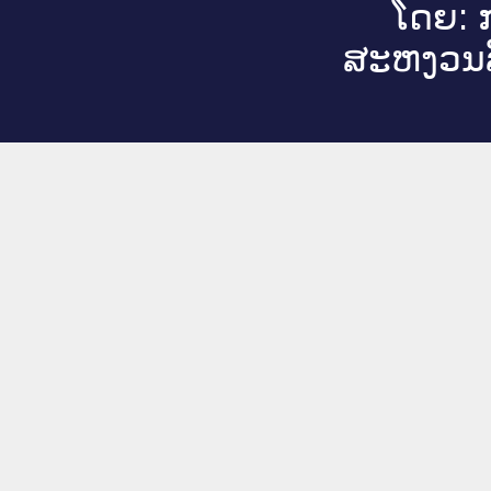
ໂດຍ: ກ
ສະ​ຫງວນ​ລ