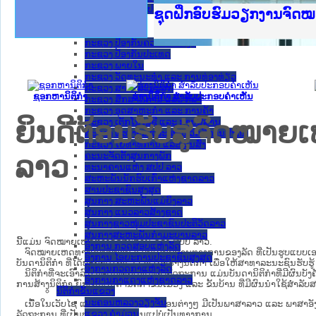
ກະຊວງ ການຕ່າງປະເທດ
Ministry of Justice Lao
ເຜີຍແຜ່ວັບໄຊຈົດໝາຍເຫດທ
ກະຊວງຍຸຕິທຳ
ຊຸດຝຶກອົບຮົມວຽກງານຈົດ
ກອງປະຊຸມທົບທວນຄືນການຈ
ຝຶກອົບຮົມ ຜູ່ປະສານງານ
ຝຶກອົບຮົມ ຜູ່ປະສານງານ
ເຜີຍແຜ່ແອັບກົດໝາຍລາວ 
ເຜີຍແຜ່ແອັບກົດໝາຍລາວ ແ
ຍົກລະດັບວຽກງານຈົດໝາຍເ
ຊຸດຝຶກອົບຮົມວຽກງານຈົດ
ກະຊວງ ການເງິນ
ກະຊວງ ຍຸຕິທໍາ
ກະຊວງ ປ້ອງກັນຄວາມສະຫງົບ
ກະຊວງ ປ້ອງກັນປະເທດ
ກະຊວງ ພາຍໃນ
ກະຊວງ ວັດທະນະທຳ ແລະ ການທ່ອງທ່ຽວ
ກະຊວງ ສາທາລະນະສຸກ
ຊອກຫານິຕິກໍາ
ຮ່າງນິຕິກໍາ ສໍາລັບປະກອບຄໍາເຫັນ
ກະຊວງ ສຶກສາທິການ ແລະ ກິລາ
ກະຊວງ ອຸດສາຫະກຳ ແລະ ການຄ້າ
ຍິນດີຕ້ອນຮັບສູ່ຈົດໝ
ກະຊວງ ເຕັກໂນໂລຊີ ແລະ ການສື່ສານ
ກະຊວງ ແຮງງານ ແລະ ສະຫວັດດີການສັງຄົມ
ກະຊວງ ໂຍທາທິການ ແລະ ຂົນສົ່ງ
ຄະນະຈັດຕັ້ງສູນກາງພັກ
ລາວ
ທະນາຄານແຫ່ງ ສປປ ລາວ
ສະຫະພັນນັກຮົບເກົ່າແຫ່ງຊາດລາວ
ສານປະຊາຊົນສູງສຸດ
ສູນກາງ ສະຫະພັນແມ່ຍິງລາວ
ສູນກາງ ແນວລາວສ້າງຊາດ
ສູນກາງຊາວໜຸ່ມປະຊາຊົນປະຕິວັດລາວ
ສູນກາງສະຫະພັນກຳມະບານລາວ
ນີ້ແມ່ນ ຈົດໝາຍເຫດທາງລັດຖະການ ຂອງ ສປປ ລາວ.
ອົງການ ກວດສອບແຫ່ງລັດ
ຈົດໝາຍເຫດທາງລັດຖະການ ແມ່ນ​ເອ​ກະ​ສານ​ທາງ​ການ​ຂອງ​ລັດ ທີ່​ເປັນ​ຮູບ​ແບບ​ເອ​ເລັກ​ໂຕ​
ອົງການ ໄອຍະການປະຊາຊົນສູງສຸດ
ບັນ​ດາ​ນິ​ຕິ​ກຳ ທີ່ໄດ້ປະກາດໃຊ້ແລ້ວ ຫຼື ເອົາຮ່າງນິຕິກໍາ ເພື່ອໃຫ້​ສາ​ທາ​ລະ​ນະ​ຊົນ​ຮັບ​ຮ
ອົງການກວດກາແຫ່ງລັດ
ນິ​ຕິ​ກຳ​ທີ່​ຈະ​ເອົາ​ລົງ​ໃນ​ຈົດ​ໝາຍ​ເຫດ​ທາງ​ລັດ​ຖະ​ການ ​ແມ່ນ​ບັນ​ດາ​ນິ​ຕິ​ກຳ​ທີ່​ມີ​ຜົນ​ບັງ​ຄ
ອົງການກາແດງແຫ່ງຊາດລາວ
ການ​ສ້າງ​ນິ​ຕິ​ກຳ ຍົກ​ເວັ້ນ​ບັນ​ດານິ​ຕິ​ກຳ​ຂັ້ນ​ເມືອງ ແລະ ຂັ້ນ​ບ້ານ ​ທີ່​ມີ​ຜົນ​ນຳ​ໃຊ້​ສຳ​
ນິຕິກໍາຂັ້ນແຂວງ
ນະ​ຄອນ​ຫລວງວຽງຈັນ
ເນື້ອໃນ​ເວັບ​ໄຊ​ ແລະ ການແນະນໍາຂັ້ນຕອນຕ່າງໆ ມີເປັນພາສາລາວ ແລະ ພາສາອັ
ແຂວງ ຄໍາມ່ວນ
ລັດຖະການ ທີ່ເປັນພາສາອັງກິດແມ່ນແປບໍ່ເປັນທາງການ.