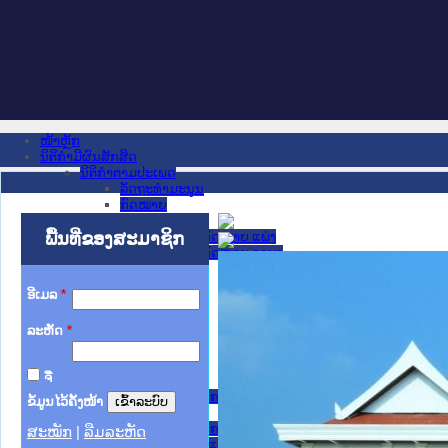
ໜ້າຫຼັກ
ນິຕິກໍາມີຜົນສັກສິດ
ນິຕິກໍາຕາມປະເພດ
ລັດຖະທໍາມະນູນ
ກົດໝາຍ
ກົດໝາຍ
ພື້ນທີ່ຂອງສະມາຊິກ
ປະມວນກົດໝາຍ ແພ່ງ
ປະມວນກົດໝາຍ ອາຍາ
ມະຕິຕົກລົງ
ລັດຖະບັນຍັດ
ອີເມລ
*
ລັດຖະດໍາລັດ
ດໍາລັດ
ລະຫັດ
*
ຄໍາສັ່ງ
ຂໍ້ຕົກລົງ
ຄໍາແນະນໍາ
ຈື່
ນິຕິກໍາຂັ້ນສູນກາງ
ຫ້ອງວ່າການສໍານັກງານປະທານປະເທດ
ຂໍ້ມູນໄວ້ຄັ້ງໜ້າ
ສະພາແຫ່ງຊາດ
ຫ້ອງວ່າການສຳນັກງານນາຍົກລັດຖະມົນຕີ
ສະໝັກ
|
ລືມລະຫັດ
ກະຊວງ ກະສິກຳ ແລະ ສິ່ງແວດລ້ອມ