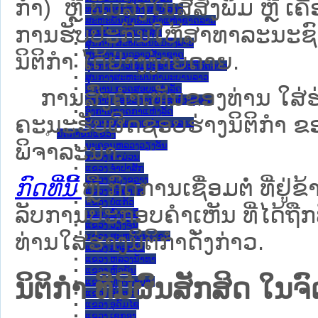
ກຳ) ຫຼື ພິມລົງໃນສື່ສິ່ງພິມ ຫຼື 
ທະນາຄານແຫ່ງ ສປປ ລາວ
ສະຫະພັນນັກຮົບເກົ່າແຫ່ງຊາດລາວ
ການຮັບປະກັນໃຫ້ສາທາລະນະຊົນ
ສານປະຊາຊົນສູງສຸດ
ສູນກາງ ສະຫະພັນແມ່ຍິງລາວ
ນິຕິກຳ ໄດ້ຢ່າງງ່າຍດາຍ.
ສູນກາງ ແນວລາວສ້າງຊາດ
ສູນກາງຊາວໜຸ່ມປະຊາຊົນປະຕິວັດລາວ
ສູນກາງສະຫະພັນກຳມະບານລາວ
ອົງການ ກວດສອບແຫ່ງລັດ
ການສົ່ງຄໍາເຫັນຂອງທ່ານ ໃສ່ຮ່
ອົງການ ໄອຍະການປະຊາຊົນສູງສຸດ
ອົງການກວດກາແຫ່ງລັດ
ຄະນະຮັບຜິດຊອບຮ່າງນິຕິກຳ ຂອງ
ອົງການກາແດງແຫ່ງຊາດລາວ
ນິຕິກໍາຂັ້ນແຂວງ
ພິຈາລະນາ.
ນະ​ຄອນ​ຫລວງວຽງຈັນ
ແຂວງ ຄໍາມ່ວນ
ແຂວງ ຈໍາປາສັກ
ແຂວງ ຊຽງຂວາງ
ກົດທີ່ນີ້
ຫຼື ກົດການເຊື່ອມຕໍ່ ທີ່ຢູ່ຂ
ແຂວງ ບໍລິຄໍາໄຊ
ແຂວງ ບໍ່ແກ້ວ
ລັບການປະກອບຄຳເຫັນ ທີ່ໄດ້ຖືກ
ແຂວງ ຜົ້ງສາລີ
ແຂວງ ວຽງຈັນ
ທ່ານໃສ່ຮ່າງນິຕິກຳດັ່ງກ່າວ.
ແຂວງ ສະຫວັນນະເຂດ
ແຂວງ ສາລະວັນ
ແຂວງ ຫລວງນໍ້າທາ
ແຂວງ ຫົວພັນ
ນິຕິກໍາ ທີ່ມີຜົນສັກສິດ
ແຂວງ ຫຼວງພະບາງ
ແຂວງ ອັດຕະປື
ແຂວງ ອຸດົມໄຊ
ແຂວງ ເຊກອງ