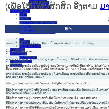
ແຂວງ ໄຊຍະບູລີ
(ເພື່ອໃຫ້ມີຜົນສັກສິດ ອີງຕາມ
ມາ
ແຂວງ ໄຊສົມບູນ
ຂ່າວສານສໍາຄັນ
​ທົ່ວ​ໄປ
ແຈ້ງການ
ກົດລະບຽບ ແລະ ລະບຽບການ
ຂ່າວເດັ່ນ
ນິຕິກໍາ
ບົດລາຍງານ
ບົດແນະນໍາ ແລະ ຄໍາແນະນໍາ
ຄູ່ມື
ແບບພີມ
ຂໍ້ຕົກລົງວ່າດ້ວຍ ການສ້າງເມືອງ, ນະຄອນ ເປັນຕົວແບບດ້ານກິລາ-ກາຍຍະກຳມວນຊົນ
ເອກກະສານອື່ນໆ
ເວັບໄຊອື່ນໆ
ດຳລັດວ່າດ້ວຍ ຢາງພາລາ
ຕິດຕໍ່ພວກເຮົາ
ຜູ້ປະສານງານ
ດຳລັດວ່າດ້ວຍ ການຈັດສັນທີ່ດິນປຸກສ້າງຂອງລັດ ເປັນບ່ອນຢູ່ອາໄສ ແລະ ຊື້ ຂາຍ ສິດນຳໃຊ້ທີ່ດິນແບ
ກ່ຽວກັບພວກເຮົາ
ຊ່ວຍເຫຼືອ
ຄໍາສັ່ງວ່າດ້ວຍ ການເພີ່ມທະວີຄວາມຮັບຜິດຊອບໃນການຄຸ້ມຄອງປົກປັກຮັກສາປ່າໄມ້, ທີ່ດິນປ່າໄມ້,
ກັ້ນໄຟໄໝ້ລາມປ່າ ແລະ ຄວບຄຸມມົົນລະພິດທາງອາກາດ (ຝຸ່ນ PM 2.5) ໃນຂອບເຂດທົ່ວແຂວງ ອັດຕ
ຄຳສັ່ງວ່າດ້ວຍ ການເພີ່ມທະວີຄວາມເຂັ້ມງວດ ໃນການຄຸ້ມຄອງການຜະລິດ ສະກັດກັ້ນການລັກລອບ ນ
ອາຫານສັດ ແລະ ຢາສັດຕະວະແພດ
ຂໍ້ຕົກລົງວ່າດ້ວຍ ການກຳນົດເນື້ອໃນແບບພິມໃບຢັ້ງຢືນການສຳຫຼວດວັດແທກທີ່ດິນ
ຂໍ້ຕົກລົງວ່າດ້ວຍ ການກຳນົດເນື້ອໃນແບບພິມ ແລະ ການພິມຕາມແບບພິມ ໃບທະບຽນຢັ້ງຢືນການນຳໃຊ
ຢັ້ງຢືນການນຳໃຊ້ທີ່ດິນ ໃນເຂດທີ່ດິນປ່າໄມ້
ຂໍ້ຕົກລົງວ່າດ້ວຍ ການຄຸ້ມຄອງການນຳເງິນສົດ ເງິນຕາຕ່າງປະເທດ ເຂົ້າ - ອອກ ສປປ ລາວ
ຂໍ້ຕົກລົງວ່າດ້ວຍ ການປະເມີນລາຄາທີ່ດິນ ເພື່ອເປັນພື້ນຖານຄິດໄລ່ອາກອນທີ່ດິນພາຍໃນແຂວງ ບໍລິຄ
ຂໍ້ຕົກລົງວ່າດ້ວຍ ການແກ້ໄຂຂໍ້ຂັດແຍ່ງທາງດ້ານບໍລິຫານ ກ່ຽວກັບການຈົດທະບຽນຊັບສິນອຸດສາຫະກຳ