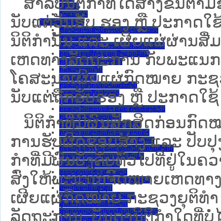
ສໍາລັບນິຕິກໍາທີ່ໄດ້ສ້າງຂຶ້ນຕາມ
ຂໍ້ຕົກລົງ
ຄໍາແນະນໍາ
ນັບແຕ່ວັນຮັບ ຮອງ ຫຼື ປະກາດໃຊ
ນິຕິກຳຂັ້ນສູນກາງ
ຫ້ອງວ່າການສໍານັກງານປະທານປະເທດ
ນິຕິກໍານັ້ນ ແລະ ເຜີຍແຜ່ຜ່ານສື
ສະພາແຫ່ງຊາດ
ຫ້ອງວ່າການສຳນັກງານນາຍົກລັດຖະມົນຕີ
ກະຊວງ ກະສິກຳ ແລະ ສິ່ງແວດລ້ອມ
ເຫດທາງລັດຖະການ ກັບ​ພະແນກຈົ
ກະຊວງ ການຕ່າງປະເທດ
ກະຊວງ ການເງິນ
ໂຄສະນາເຜີຍແຜ່ກົດໝາຍ ກະຊວງຍ
ກະຊວງ ຍຸຕິທໍາ
ກະຊວງ ປ້ອງກັນຄວາມສະຫງົບ
ນັບແຕ່ຖືກຮັບຮອງ ຫຼື ປະກາດໃຊ້ 
ກະຊວງ ປ້ອງກັນປະເທດ
ກະຊວງ ພາຍໃນ
ກະຊວງ ວັດທະນະທຳ ແລະ ການທ່ອງທ່ຽວ
ກະຊວງ ສາທາລະນະສຸກ
ນິ​ຕິ​ກຳ​ທີ່​ມີ​ຜົນ​ສັກ​ສິດ​ກ່ອນ​ກົດ
ກະຊວງ ສຶກສາທິການ ແລະ ກິລາ
ກະຊວງ ອຸດສາຫະກຳ ແລະ ການຄ້າ
ການ​ຮັບ​ຜິດ​ຊອບ​ສ້າງ ແລະ ປັບ​ປ
ກະຊວງ ເຕັກໂນໂລຊີ ແລະ ການສື່ສານ
ກະຊວງ ແຮງງານ ແລະ ສະຫວັດດີການສັງຄົມ
ກໍາທີ່ມີຜົນບັງຄັບທົ່ວໄປທີ່ຢູ່ໃ
ກະຊວງ ໂຍທາທິການ ແລະ ຂົນສົ່ງ
ຄະນະຈັດຕັ້ງສູນກາງພັກ
ທະນາຄານແຫ່ງ ສປປ ລາວ
ສົ່ງໃຫ້​ພະແນກຈົດ​ໝາຍ​ເຫດ​ທາງ
ສະຫະພັນນັກຮົບເກົ່າແຫ່ງຊາດລາວ
ສານປະຊາຊົນສູງສຸດ
ເຜີຍແຜ່ກົດໝາຍ ກະຊວງຍຸຕິທໍາ
ສູນກາງ ສະຫະພັນແມ່ຍິງລາວ
ສູນກາງ ແນວລາວສ້າງຊາດ
ລັດຖະການ. ບັນ​ດາ​ນິ​ຕິ​ກຳ​ໃດ​ທີ່ບໍ່
ສູນກາງຊາວໜຸ່ມປະຊາຊົນປະຕິວັດລາວ
ສູນກາງສະຫະພັນກຳມະບານລາວ