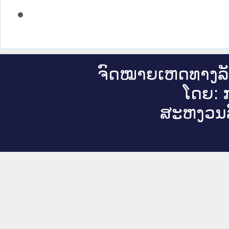
ຈົດ​ໝາຍ​ເຫດ​ທາງ​ລ
ໂດຍ: ກ
ສະ​ຫງວນ​ລ