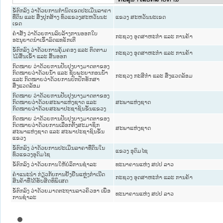
ຂໍ້ຕົກລົງ ວ່າດ້ວຍການກໍານົດເຂດປະເມີນລາຄາ
ທີ່ດິນ ແລະ ສິ່ງປຸກສ້າງ ທົ່ວແຂວງສະຫວັນນະ
ແຂວງ ສະຫວັນນະເຂດ
ເຂດ
ຄໍາສັ່ງ ວ່າດ້ວຍການລົບລ້າງການອອກໃບ
ກະຊວງ ອຸດສາຫະກຳ ແລະ ການຄ້າ
ອະນຸຍາດນໍາເຂົ້າລົດແທຣັກເຕີ
ຂໍ້ຕົກລົງ ວ່າດ້ວຍການຄຸ້ມຄອງ ແລະ ຕິດຕາມ
ກະຊວງ ອຸດສາຫະກຳ ແລະ ການຄ້າ
ໄມ້ສົ້ນເຂົ້າ ແລະ ສົ້ນອອກ
ກົດໝາຍ ວ່າດ້ວຍການປັບປຸງບາງມາດຕາຂອງ
ກົດໝາຍວ່າດ້ວຍນໍ້າ ແລະ ຊັບພະຍາກອນນໍ້າ
ກະຊວງ ກະສິກຳ ແລະ ສິ່ງແວດລ້ອມ
ແລະ ກົດໝາຍວ່າດ້ວຍການປົກປັກຮັກສາ
ສິ່ງແວດລ້ອມ
ກົດໝາຍ ວ່າດ້ວຍການປັບປຸງບາງມາດຕາຂອງ
ກົດໝາຍວ່າດ້ວຍສະພາແຫ່ງຊາດ ແລະ
ສະພາແຫ່ງຊາດ
ກົດໝາຍວ່າດ້ວຍສະພາປະຊາຊົນຂັ້ນແຂວງ
ກົດໝາຍ ວ່າດ້ວຍການປັບປຸງບາງມາດຕາຂອງ
ກົດໝາຍວ່າດ້ວຍການເລືອກຕັ້ງສະມາຊິກ
ສະພາແຫ່ງຊາດ
ສະພາແຫ່ງຊາດ ແລະ ສະພາປະຊາຊົນຂັ້ນ
ແຂວງ
ຂໍ້ຕົກລົງ ວ່າດ້ວຍການປະເມີນລາຄາທີ່ດິນໃນ
ແຂວງ ອຸດົມໄຊ
ທົ່ວແຂວງອຸດົມໄຊ
ຂໍ້ຕົກລົງ ວ່າດ້ວຍການໃຫ້ບໍລິການຊໍາລະ
ທະນາຄານແຫ່ງ ສປປ ລາວ
ຄໍາແນະນໍາ ກ່ຽວກັບການຢັ້ງຢືນແຫຼ່ງກໍາເນີດ
ກະຊວງ ອຸດສາຫະກຳ ແລະ ການຄ້າ
ສິນຄ້າທີ່ໄດ້ຮັບສິດທິພິເສດ
ຂໍ້ຕົກລົງ ວ່າດ້ວຍມາດຕະຖານລາວຄິວອາ ເພື່ອ
ທະນາຄານແຫ່ງ ສປປ ລາວ
ການຊໍາລະ