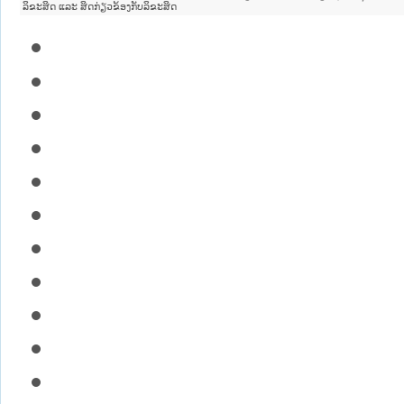
ລິຂະສິດ ແລະ ສິດກ່ຽວຂ້ອງກັບລິຂະສິດ