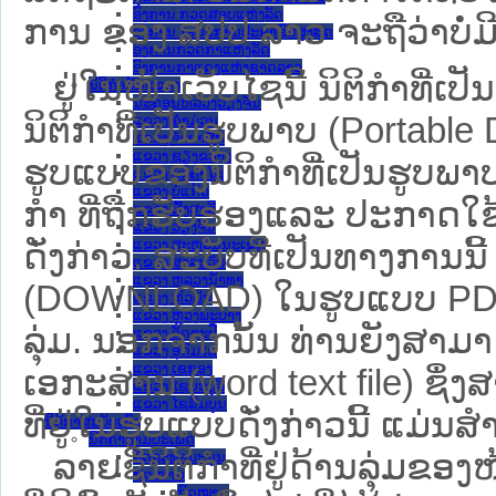
ອົງການ ກວດສອບແຫ່ງລັດ
ການ ຂອງ ສປ​ປ ລາວ ​ຈະຖື​ວ່າບໍ່​ມີ​ຜົ
ອົງການ ໄອຍະການປະຊາຊົນສູງສຸດ
ອົງການກວດກາແຫ່ງລັດ
ອົງການກາແດງແຫ່ງຊາດລາວ
ຢູ່ໃນໜ້າ​ເວັບ​ໄຊ​ນີ້ ນິຕິກຳທີ
ນິຕິກໍາຂັ້ນແຂວງ
ນະ​ຄອນ​ຫລວງວຽງຈັນ
ນິຕິກໍາທີ່ເປັນຮູບພາບ (Portabl
ແຂວງ ຄໍາມ່ວນ
ແຂວງ ຈໍາປາສັກ
ແຂວງ ຊຽງຂວາງ
ຮູບແບບຂອງນິຕິກໍາທີ່ເປັນຮູບພາບ
ແຂວງ ບໍລິຄໍາໄຊ
ແຂວງ ບໍ່ແກ້ວ
ກໍາ ທີ່ຖືກຮັບຮອງແລະ ປະກາດໃຊ
ແຂວງ ຜົ້ງສາລີ
ແຂວງ ວຽງຈັນ
ແຂວງ ສະຫວັນນະເຂດ
ດັ່ງກ່າວ. ສະບັບທີ່ເປັນທາງການນີ
ແຂວງ ສາລະວັນ
ແຂວງ ຫລວງນໍ້າທາ
(DOWNLOAD) ໃນຮູບແບບ PDF ໂດ
ແຂວງ ຫົວພັນ
ແຂວງ ຫຼວງພະບາງ
ລຸ່ມ. ນອກຈາກນັ້ນ ທ່ານຍັງສາມາດເ
ແຂວງ ອັດຕະປື
ແຂວງ ອຸດົມໄຊ
ແຂວງ ເຊກອງ
ເອກະສານ (word text file) ຊຶ່
ແຂວງ ໄຊຍະບູລີ
ແຂວງ ໄຊສົມບູນ
ທີ່ຢູ່ໃນຮູບແບບດັ່ງກ່າວນີ້ ແມ່ນສຳລ
ນິຕິກໍາສະບັບເກົ່າ
ນິຕິກຳຕາມປະເພດ
ລາຍຊື່ນິຕິກຳທີ່ຢູ່ດ້ານລຸ່ມຂອ
ລັດຖະທໍາມະນູນ
ກົດໝາຍ
ກົດໝາຍ