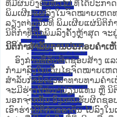
ທີ່ມີຜົນບັງຄັບທົ່ວໄປ ທີ່ໄດ້ປະກ
ປະມວນກົດໝາຍ ແພ່ງ
ປະມວນກົດໝາຍ ອາຍາ
ພິມເຜີຍແຜ່ລົງໃນຈົດໝາຍເຫດທາ
ມະຕິຕົກລົງ
ລັດຖະບັນຍັດ
ລັດຖະດໍາລັດ
ລຽງຕາມວັນທີ ພິມເຜີຍແຜ່ນິຕິ
ດໍາລັດ
ຄໍາສັ່ງ
ນິຕິກຳທີ່ຖືກພິມລົງຄັ້ງຫຼ້າສຸດ ຈະຢ
ຂໍ້ຕົກລົງ
ຄໍາແນະນໍາ
ນິຕິກໍາຂັ້ນສູນກາງ
ນິຕິກຳສຳລັບການປະກອບຄຳເຫ
ຫ້ອງວ່າການສໍານັກງານປະທານປະເທດ
ສະພາແຫ່ງຊາດ
ຫ້ອງວ່າການສຳນັກງານນາຍົກລັດຖະມົນຕີ
ອົງການທີ່ຮັບຜິດຊອບສ້າງ ແລະ 
ກະຊວງ ກະສິກຳ ແລະ ສິ່ງແວດລ້ອມ
ກະຊວງ ການຕ່າງປະເທດ
ກະຊວງ ການເງິນ
ກຳມາລົງໃນ​ເວັບ​ໄຊຈົດໝາຍເຫ
ກະຊວງ ຍຸຕິທໍາ
ກະຊວງ ປ້ອງກັນຄວາມສະຫງົບ
ສໍາລັບກໍານົດເວລາທາບທາມຄໍາເຫັ
ກະຊວງ ປ້ອງກັນປະເທດ
ກະຊວງ ພາຍໃນ
ກະຊວງ ວັດທະນະທຳ ແລະ ການທ່ອງທ່ຽວ
ຈະມີຮ່າງໃໝ່ມາປ່ຽນແທນ ຫຼື ນິ
ກະຊວງ ສາທາລະນະສຸກ
ກະຊວງ ສຶກສາທິການ ແລະ ກິລາ
ນອກຈາກນັ້ນ ອົງການຮັບຜິດຊອບ
ກະຊວງ ອຸດສາຫະກຳ ແລະ ການຄ້າ
ກະຊວງ ເຕັກໂນໂລຊີ ແລະ ການສື່ສານ
ເອົາຮ່າງນິຕິກຳຂອງຕົນ ໄປລົງໃນ​ເວ
ກະຊວງ ແຮງງານ ແລະ ສະຫວັດດີການສັງຄົມ
ກະຊວງ ໂຍທາທິການ ແລະ ຂົນສົ່ງ
ຄະນະຈັດຕັ້ງສູນກາງພັກ