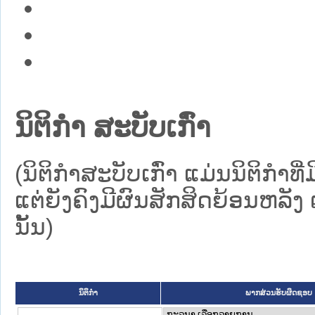
ນິຕິກໍາ ສະບັບເກົ່າ
(ນິຕິກໍາສະບັບເກົ່າ ແມ່ນນິຕິກໍ
ແຕ່ຍັງຄົງມີຜົນສັກສິດຍ້ອນຫລັງ 
ນັ້ນ)
ນິຕິກໍາ
ພາກສ່ວນຮັບຜິດຊອບ