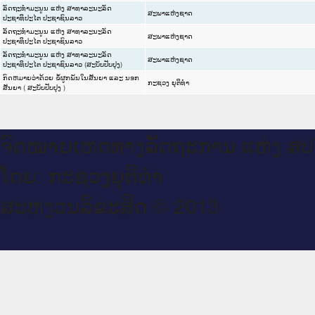
ລັດຖະທຳມະນູນ ແຫ່ງ ສາທາລະນະລັດ
ສະພາແຫ່ງຊາດ
ປະຊາທິປະໄຕ ປະຊາຊົນລາວ
ລັດຖະທຳມະນູນ ແຫ່ງ ສາທາລະນະລັດ
ສະພາແຫ່ງຊາດ
ປະຊາທິປະໄຕ ປະຊາຊົນລາວ
ລັດຖະທຳມະນູນ ແຫ່ງ ສາທາລະນະລັດ
ສະພາແຫ່ງຊາດ
ປະຊາທິປະໄຕ ປະຊາຊົນລາວ (ສະບັບປັບປຸງ)
ກົດຫມາຍວ່າດ້ວຍ ຂໍ້ຜູກພັນໃນສັນຍາ ແລະ ນອກ
ກະຊວງ ຍຸຕິທໍາ
ສັນຍາ ( ສະບັບປັບປຸງ )
ຈົດ​ໝາຍ​ເຫດ​ທາງ​ລັດ​ຖະ​ການ ແຫ່ງ ສ​
ໂດຍ: ກະ​ຊວງຍຸ​ຕິ​ທຳ
ສະ​ຫງວນ​ລິ​ຂະ​ສິດ © 2013