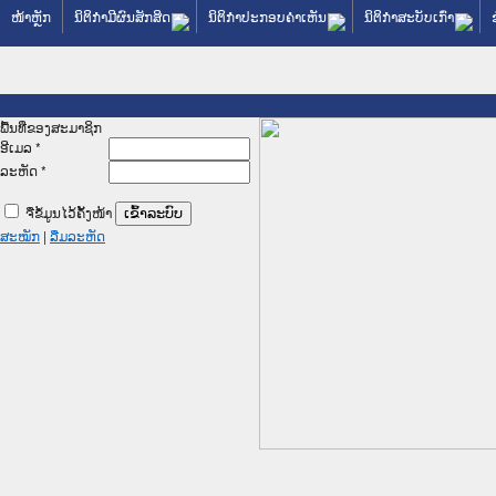
ໜ້າຫຼັກ
ນິຕິກໍາມີຜົນສັກສິດ
ນິຕິກໍາປະກອບຄໍາເຫັນ
ນິຕິກໍາສະບັບເກົ່າ
ພື້ນທີ່ຂອງສະມາຊິກ
ອີເມລ
*
ລະຫັດ
*
ຈື່ຂໍ້ມູນໄວ້ຄັ້ງໜ້າ
ສະໝັກ
|
ລືມລະຫັດ
ລັດຖະການໃຫ້ຜູ້ປະສານງານ
ປະຕິບັດວຽກງານຈົດໝາຍເຫດ
ນຈົດໝາຍເຫດທາງລັດຖະການ
ນຈົດໝາຍເຫດທາງລັດຖະການ
 ເວັບໄຊຈົດໝາຍເຫດທາງ
 ເວັບໄຊຈົດໝາຍເຫດທາງ
ຫດທາງລັດຖະການ ໃຫ້ຜູ້
ຫດທາງລັດຖະການ ໃຫ້ຜູ້
ນສັນຕິບານປະຊາຊົນ
ານຕຳຫຼວດປະຊາຊົນ
າຊົນ ພາກເໜືອ
າຊົນ ພາກກາງ
ກເໜືອ
ກກາງ
ການ
ກໃຕ້