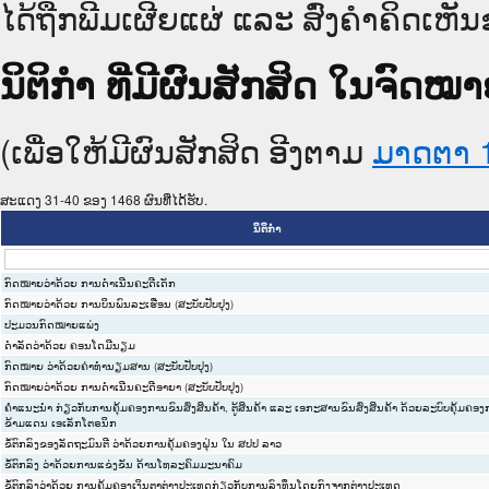
ໄດ້ຖືກພີມເຜີຍແຜ່ ແລະ ສົ່ງຄຳຄິດເຫັນ
ນິຕິກໍາ ທີ່ມີຜົນສັກສິດ ໃນຈົ
(ເພື່ອໃຫ້ມີຜົນສັກສິດ ອີງຕາມ
ມາດ​ຕາ 
ສະແດງ 31-40 ຂອງ 1468 ຜົນທີ່ໄດ້ຮັບ.
ນິຕິກໍາ
ກົດໝາຍວ່າດ້ວຍ ການດຳເນີນຄະດີເດັກ
ກົດໝາຍວ່າດ້ວຍ ການບິນພົນລະເຮືອນ (ສະບັບປັບປຸງ)
ປະມວນກົດໝາຍແພ່ງ
ດໍາລັດວ່າດ້ວຍ ຄອນໂດມີນຽມ
ກົດໝາຍ ວ່າດ້ວຍຄ່າທໍານຽມສານ (ສະບັບປັບປຸງ)
ກົດໝາຍວ່າດ້ວຍ ການດຳເນີນຄະດີອາຍາ (ສະບັບປັບປຸງ)
ຄຳແນະນຳ ກ່ຽວກັບການຄຸ້ມຄອງການຂົນສົ່ງສິນຄ້າ, ຕູ້ສິນຄ້າ ແລະ ເອກະສານຂົນສົ່ງສິນຄ້າ ດ້ວຍລະບົບຄຸ້ມຄອງກ
ຂ້າມແດນ ເອເລັກໂຕຣນິກ
ຂໍ້ຕົກລົງຂອງລັດຖະມົນຕີ ວ່າດ້ວຍການຄຸ້ມຄອງຝຸ່ນ ໃນ ສປປ ລາວ
ຂໍ້ຕົກລົງ ວ່າດ້ວຍການແຂ່ງຂັນ ດ້ານໂທລະຄົມມະນາຄົມ
ຂໍ້ຕົກລົງວ່າດ້ວຍ ການຄຸ້ມຄອງເງິນຕາຕ່າງປະເທດກ່ຽວກັບການລົງທຶນໂດຍກົງຈາກຕ່າງປະເທດ