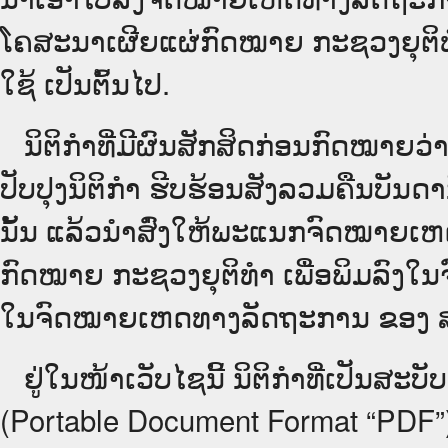
ໂຄສະນາເຜີຍແຜ່ກົດໝາຍ ກະຊວງຍຸຕິທໍາ
ໃຊ້ ເປັນຕົ້ນໄປ.
ນິ​ຕິ​ກຳ​ທີ່​ມີ​ຜົນ​ສັກ​ສິດ​ກ່ອນ​ກົດ​ໝາຍ​
ປັບ​ປຸງນິ​ຕິ​ກຳ ຮີບຮ້ອນສັງລວມຄືນບັນດ
ນັ້ນ ແລ້ວນໍາສົ່ງໃຫ້​ພະແນກຈົດ​ໝາຍ​ເ
ກົດໝາຍ ກະຊວງຍຸຕິທໍາ ເພື່ອພິມລົງໃນຈົດໝ
ໃນ​ຈົດ​ໝາຍ​ເຫດ​ທາງ​ລັດ​ຖະ​ການ ຂອງ ສປ​ປ ລ
ຢູ່ໃນໜ້າ​ເວັບ​ໄຊ​ນີ້ ນິຕິກຳທີ່ເປັນສ
(Portable Document Format “PDF”) ຊຶ