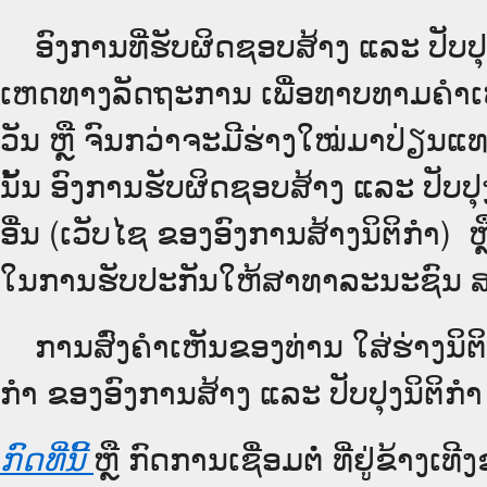
ອົງການທີ່ຮັບຜິດຊອບສ້າງ ແລະ ປັບປຸ
ເຫດທາງລັດຖະການ ເພື່ອທາບທາມຄຳເຫັ
ວັນ ຫຼື ຈົນກວ່າຈະມີຮ່າງໃໝ່ມາປ່ຽນແ
ນັ້ນ ອົງການຮັບຜິດຊອບສ້າງ ແລະ ປັບປຸງ
ອື່ນ (ເວັບ​ໄຊ​ ຂອງອົງການສ້າງນິຕິກຳ) ຫຼ
ໃນການຮັບປະກັນໃຫ້ສາທາລະນະຊົນ ສາມ
ການສົ່ງຄໍາເຫັນຂອງທ່ານ ໃສ່ຮ່າງນິຕິ
ກຳ ຂອງອົງການສ້າງ ແລະ ປັບປຸງນິຕິກຳ
ຫຼື ກົດການເຊື່ອມຕໍ່ ທີ່ຢູ່ຂ້າງເ
ກົດທີ່ນີ້