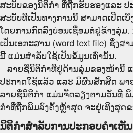
ສະບັບຂອງນິຕິກໍາ ທີ່ຖືກຮັບຮອງແລະ ປ
ສະບັບທີ່ເປັນທາງການນີ້ ສາມາດເປີດເ
ໂດຍການກົດລົງບ່ອນເຊື່ອມຕໍ່ຢູ່ຂ້າງລຸ່ມ
ເປັນເອກະສານ (word text file) ຊຶ່ງສາ
ນີ້ ແມ່ນສຳລັບໃຊ້ເປັນຂໍ້ມູນເທົ່ານັ້ນ.
ລາຍຊື່ນິຕິກຳທີ່ຢູ່ດ້ານລຸ່ມຂອງໜ້ານີ້ 
ປະກາດໃຊ້ແລ້ວ ແລະ ມີຜົນສັກສິດ ພາ
ລາຍຊື່ນິຕິກຳ ແມ່ນຈັດລຽງຕາມວັນທີ ພ
ກຳທີ່ຖືກພິມລົງຄັ້ງຫຼ້າສຸດ ຈະຢູ່ເທິງສຸດຂ
ນິຕິກຳສຳລັບການປະກອບຄຳເຫັນ