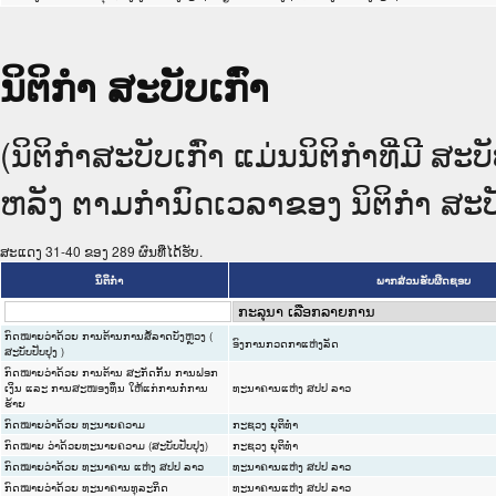
ນິຕິກໍາ ສະບັບເກົ່າ
(ນິຕິກໍາສະບັບເກົ່າ ແມ່ນນິຕິກໍາທີ່ມີ 
ຫລັງ ຕາມກໍານົດເວລາຂອງ ນິຕິກໍາ ສະບັບ
ສະແດງ 31-40 ຂອງ 289 ຜົນທີ່ໄດ້ຮັບ.
ນິຕິກໍາ
ພາກສ່ວນຮັບຜິດຊອບ
ກົດໝາຍວ່າດ້ວຍ ການຕ້ານການສໍ້ລາດບັງຫຼວງ (
ອົງການກວດກາແຫ່ງລັດ
ສະບັບປັບປຸງ )
ກົດໝາຍວ່າດ້ວຍ ການຕ້ານ ສະກັດກັ້ນ ການຟອກ
ເງິນ ແລະ ການສະໜອງທຶນ ໃຫ້ແກ່ການກໍ່ການ
ທະນາຄານແຫ່ງ ສປປ ລາວ
ຮ້າຍ
ກົດໝາຍວ່າດ້ວຍ ທະນາຍຄວາມ
ກະຊວງ ຍຸຕິທໍາ
ກົດໝາຍ ວ່າດ້ວຍທະນາຍຄວາມ (ສະບັບປັບປຸງ)
ກະຊວງ ຍຸຕິທໍາ
ກົດໝາຍວ່າດ້ວຍ ທະນາຄານ ແຫ່ງ ສປປ ລາວ
ທະນາຄານແຫ່ງ ສປປ ລາວ
ກົດໝາຍວ່າດ້ວຍ ທະນາຄານທຸລະກິດ
ທະນາຄານແຫ່ງ ສປປ ລາວ