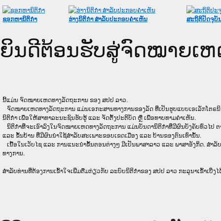
ຊອກຫານິຕິກໍາ
ຮ່າງນິຕິກໍາ ສໍາລັບປະກອບຄໍາເຫັນ
ສະຖິຕິປັດຈຸບັ
ຍິນດີຕ້ອນຮັບສູ່ຈົດໝາຍ
ນີ້ແມ່ນ ຈົດໝາຍເຫດທາງລັດຖະການ ຂອງ ສປປ ລາວ.
ຈົດໝາຍເຫດທາງລັດຖະການ ແມ່ນ​ເອ​ກະ​ສານ​ທາງ​ການ​ຂອງ​ລັດ ທີ່​ເປັນ​ຮູບ​ແບບ​ເອ​ເລັກ​ໂຕ​ຣ​ນິກ ໃນ​ລະ
ນິຕິກໍາ ເພື່ອໃຫ້​ສາ​ທາ​ລະ​ນະ​ຊົນ​ຮັບ​ຮູ້ ແລະ ຈັດ​ຕັ້ງ​ປະ​ຕິ​ບັດ ຫຼື ເພື່ອທາບທາມຄໍາເຫັນ.
ນິ​ຕິ​ກຳ​ທີ່​ຈະ​ເອົາ​ລົງ​ໃນ​ຈົດ​ໝາຍ​ເຫດ​ທາງ​ລັດ​ຖະ​ການ ​ແມ່ນ​ບັນ​ດາ​ນິ​ຕິ​ກຳ​ທີ່​ມີ​ຜົນ​ບັງ​ຄັບ​ທົ່ວ​ໄປ ຕາ
ແລະ ຂັ້ນ​ບ້ານ ​ທີ່​ມີ​ຜົນ​ນຳ​ໃຊ້​ສຳ​ລັບ​ສະ​ເພາະ​ຂອບ​ເຂດ​ເມືອງ ແລະ ບ້ານ​ຂອງ​ຕົນ​ເທົ່າ​ນັ້ນ.
ເນື້ອໃນ​ເວັບ​ໄຊ​ ແລະ ການແນະນໍາຂັ້ນຕອນຕ່າງໆ ມີເປັນພາສາລາວ ແລະ ພາສາອັງກິດ. ສໍາລັ
ທາງການ.
ສໍາລັບທ່ານທີ່ຕ້ອງການເຂົ້າໃຈເພີ່ມຕື່ມກ່ຽວກັບ ລະບົບນິຕິກຳຂອງ ສປປ ລາວ ກະລຸນາເຂົ້າເບີ່ງໄດ້