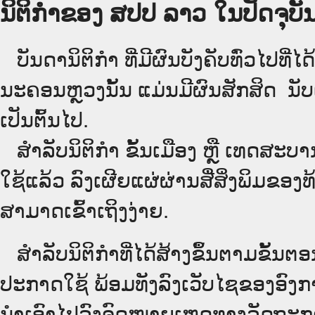
ນິຕິກຳຂອງ ສປປ ລາວ ໃນປັດຈຸບັນ
ບັນດານິຕິກໍາ ທີ່ມີຜົນບັງຄັບທົ່ວໄປທີ່ໄ
ນະຄອນຫຼວງນັ້ນ ແມ່ນມີຜົນສັກສິດ ນັ
ເປັນ​ຕົ້ນ​ໄປ.
ສຳລັບນິ​ຕິ​ກຳ ຂັ້ນເມືອງ ຫຼື ເທດ​ສະ
ໃຊ້ແລ້ວ ລົງ​ເຜີຍແຜ່​ຜ່ານ​ສື່ສິ່ງພິມຂ
ສາມາດເຂົ້າເຖິງງ່າຍ.
ສໍາລັບນິຕິກໍາທີ່ໄດ້ສ້າງຂຶ້ນຕາມຂັ້ນຕອ
ປະກາດໃຊ້ ພ້ອມທັງລົງເວັບໄຊຂອງອົງການ
ນໍາເອົາໄປລົງຈົດໝາຍເຫດທາງລັດຖະການ