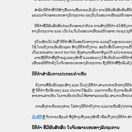
ສໍາລັບນິຕິກໍາທີ່ໄດ້ສ້າງຂຶ້ນຕາມຂັ້ນຕອນເລັ່ງລັດ ອາດມີຜົນສັກສິດທັນ
ພະແນກຈົດ​ໝາຍ​ເຫດ​ທາງ​ລັດ​ຖະ​ການ​ ຂອງກົມໂຄສະນາເຜີຍແຜ່ກົດໝາຍ ກະ
ນິ​ຕິ​ກຳ​ທີ່​ມີ​ຜົນ​ສັກ​ສິດ​ກ່ອນ​ກົດ​ໝາຍ​ວ່າ​ດ້ວຍ​ ການ​ສ້າງ​ນິ​ຕິ​ກຳ ຂ
ທາງ​ລັດ​ຖະ​ການ ແລະ ເວັບໄຊ​ ກົມໂຄສະນາເຜີຍແຜ່ກົດໝາຍ ກະຊວງຍຸຕິທໍາ ເພື່ອ
ຢູ່ໃນໜ້າ​ເວັບ​ໄຊ​ນີ້ ນິຕິກຳທີ່ເປັນສະບັບທາງການ ແມ່ນຢູ່ໃນຮູບແບບຂອ
ໃຊ້ ໂດຍອົງການຮັບຜິດຊອບ ສ້າງນິຕິກຳດັ່ງກ່າວ. ສະບັບທີ່ເປັນທາງການນີ
ເປັນເອກະສານ (word text file) ຊຶ່ງສາມາດຄົ້ນຫາຂໍ້ມູນໄດ້ ແຕ່ວ່າເອກະສານ
ລາຍຊື່ນິຕິກຳທີ່ຢູ່ດ້ານລຸ່ມຂອງໜ້ານີ້ ແມ່ນສະແດງໃຫ້ເຫັນບັນດານິຕິກ
ເຜີຍແຜ່ນິຕິກຳລົງໃນຈົດໝາຍເຫດທາງລັດຖະການ ຊຶ່ງນິຕິກຳທີ່ຖືກພິມລົງຄັ້ງຫ
ນິຕິກຳສຳລັບການປະກອບຄຳເຫັນ
ອົງການທີ່ຮັບຜິດຊອບສ້າງ ແລະ ປັບປຸງນິຕິກຳ ສາມາດນຳເອົາຮ່າງນິຕິ
ຫຼື ນິຕິກໍາ ຖືກຮັບຮອງ ແລະ ປະກາດໃຊ້ແລ້ວ. ນອກຈາກນັ້ນ ອົງການຮັບຜິດຊອບ
ທາບທາມຄໍາເຫັນ ໃນການຮັບປະກັນໃຫ້ສາທາລະນະຊົນ ສາມາດເຂົ້າປະກອບຄ
ການສົ່ງຄໍາເຫັນຂອງທ່ານ ໃສ່ຮ່າງນິຕິກຳດັ່ງກ່າວ ແມ່ນຈະຖືກສົ່ງໄປຫາ
ກົດທີ່ນີ້
ຫຼື ກົດການເຊື່ອມຕໍ່ ທີ່ຢູ່ຂ້າງເທີງຂອງໜ້ານີ້ ເພື່ອເບີ່ງຮ່າງນິຕ
ນິຕິກໍາ ທີ່ມີຜົນສັກສິດ ໃນຈົດໝາຍເຫດທາງລັດຖະການ