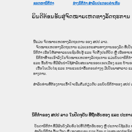
ຊອກຫານິຕິກໍາ
ຮ່າງນິຕິກໍາ ສໍາລັບປະກອບຄໍາເຫັນ
ຍິນດີຕ້ອນຮັບສູ່ຈົດໝາຍເຫດທາງລັດຖະການ
ນີ້ແມ່ນ ຈົດໝາຍເຫດທາງລັດຖະການ ຂອງ ສປປ ລາວ.
ຈົດໝາຍເຫດທາງລັດຖະການ ແມ່ນ​ເອ​ກະ​ສານ​ທາງ​ການ​ຂອງ​ລັດ ທີ່​ເປັນ​ຮູບ​ແບບ​
ນິຕິກໍາ ເພື່ອໃຫ້​ສາ​ທາ​ລະ​ນະ​ຊົນ​ຮັບ​ຮູ້ ແລະ ຈັດ​ຕັ້ງ​ປະ​ຕິ​ບັດ ຫຼື ເພື່ອທ
ນິ​ຕິ​ກຳ​ທີ່​ຈະ​ເອົາ​ລົງ​ໃນ​ຈົດ​ໝາຍ​ເຫດ​ທາງ​ລັດ​ຖະ​ການ ​ແມ່ນ​ບັນ​ດາ​ນິ​ຕິ​ກຳ​ທີ່
ແລະ ຂັ້ນ​ບ້ານ ​ທີ່​ມີ​ຜົນ​ນຳ​ໃຊ້​ສຳ​ລັບ​ສະ​ເພາະ​ຂອບ​ເຂດ​ເມືອງ ແລະ ບ້ານ​ຂອງ
ເນື້ອໃນ​ເວັບ​ໄຊ​ ແລະ ການແນະນໍາຂັ້ນຕອນຕ່າງໆ ມີເປັນພາສາລາວ ແລ
ທາງການ.
ສໍາລັບທ່ານທີ່ຕ້ອງການເຂົ້າໃຈເພີ່ມຕື່ມກ່ຽວກັບ ລະບົບນິຕິກຳຂອງ ສປປ ລາ
ນິຕິກຳຂອງ ສປປ ລາວ ໃນປັດຈຸບັນ ທີ່ຖືກ​ຮັບ​ຮອງ ແລະ ປະກາ
ບັນດານິຕິກໍາ ທີ່ມີຜົນບັງຄັບທົ່ວໄປທີ່ໄດ້ຖືກ​ຮັບ​ຮອງ ຫຼື ປະກາດໃຊ້ແລ
ສຳລັບນິ​ຕິ​ກຳ ຂັ້ນເມືອງ ຫຼື ເທດ​ສະ​ບານ ແລະ ບ້ານ ແມ່ນສາມາດນຳເອົານ