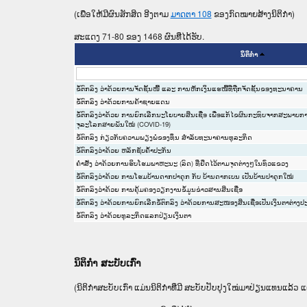
(ເພື່ອໃຫ້ມີຜົນສັກສິດ ອີງຕາມ
ມາດ​ຕາ 108
ຂອງກົດໝາຍສ້າງນິຕິກໍາ)
ສະແດງ 71-80 ຂອງ 1468 ຜົນທີ່ໄດ້ຮັບ.
ນິຕິກໍາ
ຂໍ້ຕົກລົງ ວ່າດ້ວຍການຈັດຊັ້ນໜີ້ ແລະ ການຫັກເງິນແຮໜີ້ທີ່ຖືກຈັດຊັ້ນຂອງທະນາຄານ
ຂໍ້ຕົກລົງ ວ່າດ້ວຍການຄ້າຊາຍແດນ
ຂໍ້ຕົກລົງວ່າດ້ວຍ ການຍົກເລີກນະໂຍບາຍສິນເຊື່ອ ເພື່ອແກ້ໄຂຜົນກະທົບຈາກສະພ
ຈຸລະໂລກສາຍພັນໃໝ່ (COVID-19)
ຂໍ້ຕົກລົງ ກ່ຽວກັບຄວາມພຽງພໍຂອງທຶນ ສຳລັບທະນາຄານທຸລະກິດ
ຂໍ້ຕົກລົງວ່າດ້ວຍ ຫລັກຊັບຄ້ຳປະກັນ
ຄຳສັ່ງ ວ່າດ້ວຍການຮິບໂຮມພາຫະນະ (ລົດ) ທີ່ຢຶດໄວ້ຕາມຈຸດຕ່າງໆໃນທົ່ວແຂວງ
ຂໍ້ຕົກລົງວ່າດ້ວຍ ການໂຮມບ້ານດາກປາດຸກ ກັບ ບ້ານດາກເບນ ເປັນບ້ານປາດຸກໃໝ່
ຂໍ້ຕົກລົງວ່າດ້ວຍ ການຄຸ້ມຄອງວຽກງານຂໍ້ມູນຂ່າວສານສິນເຊື່ອ
ຂໍ້ຕົກລົງ ວ່າດ້ວຍການຍົກເລີກຂໍ້ຕົກລົງ ວ່າດ້ວຍການສະໜອງສິນເຊື່ອເປັນເງິນຕາຕ
ຂໍ້ຕົກລົງ ວ່າດ້ວຍທຸລະກິດແລກປ່ຽນເງິນຕາ
ນິຕິກໍາ ສະບັບເກົ່າ
(ນິຕິກໍາສະບັບເກົ່າ ແມ່ນນິຕິກໍາທີ່ມີ ສະບັບປັບປຸງໃໝ່ມາປ່ຽນແທນແລ້ວ ແ