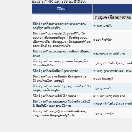
ສະແດງ 71-80 ຂອງ 289 ຜົນທີ່ໄດ້ຮັບ.
ນິຕິກໍາ
ຂໍ້ຕົກລົງ ວ່າດ້ວຍການອອກເອກະສານທາງການ
ກະຊວງ ພາຍໃນ
ຂອງອົງການປົກຄອງບ້ານ
ຂໍ້ຕົກລົງວ່າດ້ວຍ ການປະເມີນມູນຄ່າທີ່ດິນ ໃນ
ຂອບເຂດເມືອງຊະນະສົມບູນ, ເມືອງປະທຸມພອນ,
ແຂວງ ຈໍາປາສັກ
ເມືອງຈຳປາສັກ, ເມືອງສຸຂຸມາ, ເມືອງມຸນລະປາໂມກ
ແລະ ເມືອງໂຂງ, ແຂວງຈຳປາສັກ
ຂໍ້ຕົກລົງ ວ່າດ້ວຍມາດຕະຖານລາວຄິວອາ ເພື່ອການ
ທະນາຄານແຫ່ງ ສປປ ລາວ
ຊໍາລະ
ຂໍ້ຕົກລົງ ວ່າດ້ວຍການອະນຸຍາດດຳເນີນທຸລະກິດ
ກະຊວງ ເຕັກໂນໂລຊີ ແລະ ການສ
ບໍລິການອິນເຕີເນັດ
ຂໍ້ຕົກລົງ ວ່າດ້ວຍບັນຊີເຄມີອຸດສາຫະກຳ
ກະຊວງ ອຸດສາຫະກຳ ແລະ ການ
ຂໍ້ຕົກລົງວ່າດ້ວຍ ການຄຸ້ມຄອງ ພັດທະນາ ແລະ
ແຂວງ ໄຊຍະບູລີ
ບໍລິຫານຕົວເມືອງ ໄຊຍະບູລີ
ຂໍ້ຕົກລົງ ວ່າດ້ວຍການຈັດຕັ້ງ ແລະ ການເຄື່ອນໄຫວ
ກະຊວງ ພາຍໃນ
ຂອງອົງການປົກຄອງບ້ານ
ຂໍ້ຕົກລົງ ວ່າດ້ວຍການໃຫ້ບໍລິການຊໍາລະ
ທະນາຄານແຫ່ງ ສປປ ລາວ
ຂໍ້ຕົກລົງ ວ່າດ້ວຍ ຄຸນນະພາບເຄື່ອຂ່າຍໂທລະສັບມື
ກະຊວງ ເຕັກໂນໂລຊີ ແລະ ການສ
ຖື, ອິນເຕີເນັດ ແລະ ການບໍລິການ
ຂໍ້ຕົກລົງ ວ່າດ້ວຍລະບຽບການບໍລິຫານຄຸ້ມຄອງ
ກະຊວງ ການເງິນ
ແລະ ການດຳເນີນທຸລະກິດປະກັນໄພ