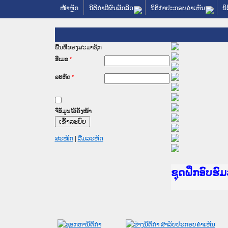
ໜ້າຫຼັກ
ນິຕິກໍາມີຜົນສັກສິດ
ນິຕິກໍາປະກອບຄໍາເຫັນ
ນິ
ພື້ນທີ່ຂອງສະມາຊິກ
ອີເມລ
*
ລະຫັດ
*
ຈື່ຂໍ້ມູນໄວ້ຄັ້ງໜ້າ
ສະໝັກ
|
ລືມລະຫັດ
Ministry of
ເຜີຍແຜ່ວັບ
ກະຊວງຍຸຕິທ
ຊຸດຝຶກອົບຮ
ກອງປະຊຸມທົ
ຝຶກອົບຮົມ 
ຝຶກອົບຮົມ 
ເຜີຍແຜ່ແອັ
ເຜີຍແຜ່ແອັ
ຍົກລະດັບວຽ
ຊຸດຝຶກອົບຮ