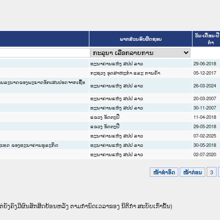
ວັນ-ເດືອນ-ປີ 
ພາກສ່ວນຮັບຜິດຊອບ
ກໍາ
ທະນາຄານແຫ່ງ ສປປ ລາວ
29-06-2018
ກະຊວງ ອຸດສາຫະກຳ ແລະ ການຄ້າ
05-12-2017
າບການລະບາດຂອງພະຍາດອັກເສບປອດຈາກເຊື້ອ
ທະນາຄານແຫ່ງ ສປປ ລາວ
26-03-2024
ທະນາຄານແຫ່ງ ສປປ ລາວ
20-03-2007
ທະນາຄານແຫ່ງ ສປປ ລາວ
30-11-2007
ແຂວງ ອັດຕະປື
11-04-2018
ແຂວງ ອັດຕະປື
29-05-2018
ທະນາຄານແຫ່ງ ສປປ ລາວ
07-02-2025
່າງປະເທດ ຂອງທະນາຄານທຸລະກິດ
ທະນາຄານແຫ່ງ ສປປ ລາວ
30-05-2018
ທະນາຄານແຫ່ງ ສປປ ລາວ
02-07-2020
3
ໜ້າທໍາອິດ
ໜ້າກ່ອນ
ຕ່ຍັງຄົງມີຜົນສັກສິດຍ້ອນຫລັງ ຕາມກໍານົດເວລາຂອງ ນິຕິກໍາ ສະບັບເກົ່ານັ້ນ)