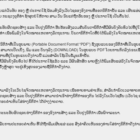
ທີນັບແຕ່ວັນຮັບ ຮອງ ຫຼື ປະກາດໃຊ້ ພ້ອມທັງລົງເວັບໄຊຂອງອົງການທີ່ອອກນິຕິກໍານັ້ນ ແລະ ເຜີຍ
ຊວງຍຸຕິທໍາ ຊ້າສຸດບໍ່ໃຫ້ກາຍ ສາມ ວັນ ນັບແຕ່ຖືກຮັບຮອງ ຫຼື ປະກາດໃຊ້ ເປັນຕົ້ນໄປ.
ໍໃຫ້ອົງ​ການ​ຮັບ​ຜິດ​ຊອບ​ສ້າງ ແລະ ປັບ​ປຸງນິ​ຕິ​ກຳ ຮີບຮ້ອນສັງລວມຄືນບັນດານິຕິກໍາທີ່ມີຜົນບັງຄັບທົ
ພິມລົງໃນຈົດໝາຍເຫດທາງລັດຖະການ. ບັນ​ດາ​ນິ​ຕິ​ກຳ​ໃດ​ທີ່ບໍ່​ໄດ້​ພິມ​ລົງ​ໃນ​ຈົດ​ໝາຍ​ເຫດ​ທາງ​ລັດ​
ງນິຕິກໍາທີ່ເປັນຮູບພາບ (Portable Document Format “PDF”) ຊຶ່ງຮູບແບບຂອງນິຕິກໍາທີ່ເປັນຮູ
້ ສາມາດເປີດເບິ່ງ, ພິມ ແລະ ບັນຈຸລົງ (DOWNLOAD) ໃນຮູບແບບ PDF ໂດຍການກົດລົງບ່ອນເຊື່ອມຕໍ່
ທີ່ຢູ່ໃນຮູບແບບດັ່ງກ່າວນີ້ ແມ່ນສຳລັບໃຊ້ເປັນຂໍ້ມູນເທົ່ານັ້ນ.
ຳທີ່ມີຜົນບັງຄັບທົ່ວໄປ ທີ່ໄດ້ປະກາດໃຊ້ແລ້ວ ແລະ ມີຜົນສັກສິດ ພາຍຫຼັງໄດ້ພິມເຜີຍແຜ່ລົງໃນຈ
ຼ້າສຸດ ຈະຢູ່ເທິງສຸດຂອງລາຍຊື່ນິຕິກໍາດັ່ງກ່າວ.
ກຳມາລົງໃນ​ເວັບ​ໄຊຈົດໝາຍເຫດທາງລັດຖະການ ເພື່ອທາບທາມຄຳເຫັນ, ສໍາລັບກໍານົດເວລາທາບທາ
ສ້າງ ແລະ ປັບປຸງນິຕິກໍາ ສາມາດນຳເອົາຮ່າງນິຕິກຳຂອງຕົນ ໄປລົງໃນ​ເວັບ​ໄຊ​ອື່ນ (ເວັບ​ໄຊ​ ຂອງອົງ
ໍາເຫັນໃສ່ຮ່າງນິຕິກຳ ໄດ້ຢ່າງງ່າຍດາຍ.
ຄະນະຮັບຜິດຊອບຮ່າງນິຕິກຳ ຂອງອົງການສ້າງ ແລະ ປັບປຸງນິຕິກຳ ເພື່ອພິຈາລະນາ.
ິກໍາ ສໍາລັບການປະກອບຄຳເຫັນ ທີ່ໄດ້ຖືກພີມເຜີຍແຜ່ ແລະ ສົ່ງຄຳຄິດເຫັນຂອງທ່ານໃສ່ຮ່າງນິຕິກຳດັ່ງກ່