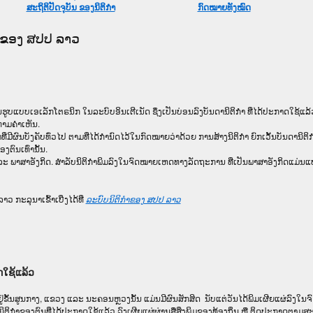
ສະຖິຕິປັດຈຸບັນ ຂອງນິຕິກໍາ
ກົດໝາຍທັງໝົດ
 ຂອງ ສປປ ລາວ
ເອ​ເລັກ​ໂຕ​ຣ​ນິກ ໃນ​ລະ​ບົບ​ອິນ​ເຕີ​ເນັດ ຊຶ່ງ​ເປັນ​ບ່ອນ​ລົງ​ບັນ​ດາ​ນິ​ຕິ​ກຳ ທີ່ໄດ້ປະກາດໃຊ້ແລ້ວ
າບທາມຄໍາເຫັນ.
​ມີ​ຜົນ​ບັງ​ຄັບ​ທົ່ວ​ໄປ ຕາມ​ທີ່​ໄດ້​ກຳ​ນົດ​ໄວ້​ໃນ​ກົດ​ໝາຍ​ວ່າ​ດ້ວຍ​ ການ​ສ້າງ​ນິ​ຕິ​ກຳ ຍົກ​ເວັ້ນ​ບັນ​ດານິ​ຕິ​
​ຕົນ​ເທົ່າ​ນັ້ນ.
ະ ພາສາອັງກິດ. ສໍາລັບນິຕິກຳພິມລົງໃນຈົດໝາຍເຫດທາງລັດຖະການ ທີ່ເປັນພາສາອັງກິດແມ່ນແປບ
ວ ກະລຸນາເຂົ້າເບີ່ງໄດ້ທີ່
ລະບົບນິຕິກຳຂອງ ສປປ ລາວ
ດໃຊ້ແລ້ວ
້ວ ຢູ່ຂັ້ນ​ສູນ​ກາງ, ແຂວງ ແລະ ນະຄອນຫຼວງນັ້ນ ແມ່ນມີຜົນສັກສິດ ນັບ​ແຕ່​ວັນໄດ້ພິມເຜີຍແຜ່ລົງ
ິຕິກຳຂອງຕົນທີ່ໄດ້ປະກາດໃຊ້ແລ້ວ ລົງ​ເຜີຍແຜ່​ຜ່ານ​ສື່ສິ່ງພິມຂອງທ້ອງຖິ່ນ ຫຼື ຕິດປະກາດຕາມສະ