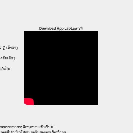
Download App LaoLaw V4
 ຫຼື ເອົາຮ່າງ
ກຳ​ຂັ້ນ​ເມືອງ
ໍ່ເປັນ
ໃນຈົດໝາຍເຫດທາງລັດຖະການ ເປັນ​ຕົ້ນ​ໄປ.
ຖານທີ່ ຊຶ່ງເຮັດໃຫ້ປະຊາຊົນສາມາດເຂົ້າເຖິງງ່າຍ.