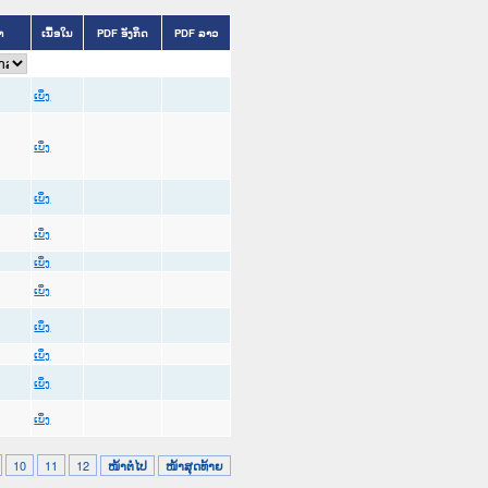
ຳ
ເນື້ອໃນ
PDF ອັງກິດ
PDF ລາວ
ເບິ່ງ
ເບິ່ງ
ເບິ່ງ
ເບິ່ງ
ເບິ່ງ
ເບິ່ງ
ເບິ່ງ
ເບິ່ງ
ເບິ່ງ
ເບິ່ງ
10
11
12
ໜ້າຕໍ່ໄປ
ໜ້າສຸດທ້າຍ