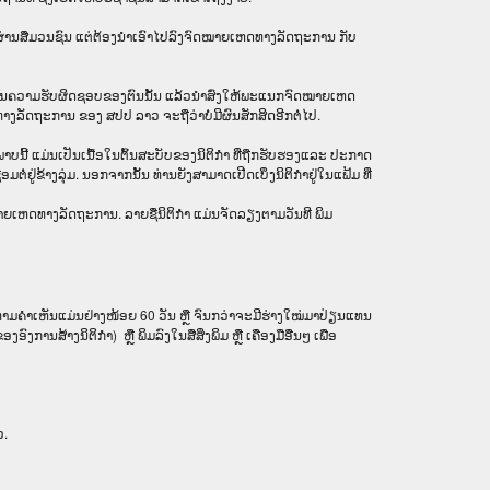
ແຜ່ຜ່ານສື່ມວນຊົນ ແຕ່ຕ້ອງນໍາເອົາໄປລົງຈົດໝາຍເຫດທາງລັດຖະການ ກັບ​
່ວໄປທີ່ຢູ່ໃນຄວາມຮັບຜິດຊອບຂອງຕົນນັ້ນ ແລ້ວນໍາສົ່ງໃຫ້​ພະແນກຈົດ​ໝາຍ​ເຫດ​
ຖະ​ການ ຂອງ ສປ​ປ ລາວ ​ຈະຖື​ວ່າບໍ່​ມີ​ຜົນ​ສັກ​ສິດ​ອີກ​ຕໍ່​ໄປ.
ບພາບນີ້ ແມ່ນເປັນເນື້ອໃນຕົ້ນສະບັບຂອງນິຕິກໍາ ທີ່ຖືກຮັບຮອງແລະ ປະກາດ
ຢູ່ຂ້າງລຸ່ມ. ນອກຈາກນັ້ນ ທ່ານຍັງສາມາດເປີດເບິ່ງນິຕິກຳຢູ່ໃນແຟ້ມ ທີ່
ົດໝາຍເຫດທາງລັດຖະການ. ລາຍຊື່ນິຕິກຳ ແມ່ນຈັດລຽງຕາມວັນທີ ພິມ
ມຄໍາເຫັນແມ່ນຢ່າງໜ້ອຍ 60 ວັນ ຫຼື ຈົນກວ່າຈະມີຮ່າງໃໝ່ມາປ່ຽນແທນ
ການສ້າງນິຕິກຳ) ຫຼື ພິມລົງໃນສື່ສິ່ງພິມ ຫຼື ເຄື່ອງມືອື່ນໆ ເພື່ອ
າວ.