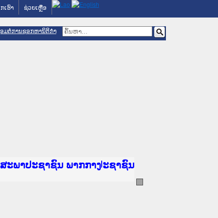
ກເຮົາ
ຊ່ວຍເຫຼືອ
ື່ອມຕໍ່ການຊອກຫານິຕິກຳ
 ສະຖາບັນຍຸຕິທຳແຫ່ງຊາດ
ານສະພາປະຊາຊົນ ພາກເໜືອ
ລັດຖະການ
ບ ພາກກາງ
 ພາກໃຕ້
ທີ່ ວິທະຍາຄານຕຳຫຼວດປະຊາຊົນ
ີ່ ວິທະຍາຄານສັນຕິບານປະຊາຊົນ
ນແຂວງພາກເໜືອ
ານສະພາປະຊາຊົນ ພາກກາງ