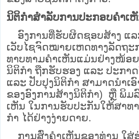
ນິຕິກຳສຳລັບການປະກອບຄຳເຫ
ອົງການທີ່ຮັບຜິດຊອບສ້າງ ແລະ 
ເວັບ​ໄຊຈົດໝາຍເຫດທາງລັດຖະກາ
ທາບທາມຄໍາເຫັນແມ່ນຢ່າງໜ້ອຍ 6
ນິຕິກໍາ ຖືກຮັບຮອງ ແລະ ປະກາດ
ແລະ ປັບປຸງນິຕິກໍາ ສາມາດນຳເອົາຮ
ຂອງອົງການສ້າງນິຕິກຳ) ຫຼື ພິມລົງ
ເຫັນ ໃນການຮັບປະກັນໃຫ້ສາທາລ
ກຳ ໄດ້ຢ່າງງ່າຍດາຍ.
ການສົ່ງຄໍາເຫັນຂອງທ່ານ ໃສ່ຮ່