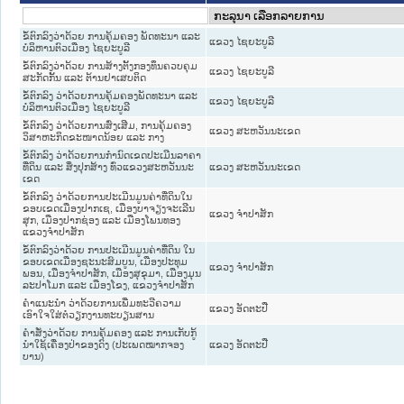
ຂໍ້ຕົກລົງວ່າດ້ວຍ ການຄຸ້ມຄອງ ພັດທະນາ ແລະ
ແຂວງ ໄຊຍະບູລີ
ບໍລິຫານຕົວເມືອງ ໄຊຍະບູລີ
ຂໍ້ຕົກລົງວ່າດ້ວຍ ການສ້າງຕັ້ງກອງທຶນຄວບຄຸມ
ແຂວງ ໄຊຍະບູລີ
ສະກັດກັ້ນ ແລະ ຕ້ານຢາເສບຕິດ
ຂໍ້ຕົກລົງ ວ່າດ້ວຍການຄຸ້ມຄອງພັດທະນາ ແລະ
ແຂວງ ໄຊຍະບູລີ
ບໍລິຫານຕົວເມືອງ ໄຊຍະບູລີ
ຂໍ້ຕົກລົງ ວ່າດ້ວຍການສົ່ງເສີມ, ການຄຸ້ມຄອງ
ແຂວງ ສະຫວັນນະເຂດ
ວິສາຫະກິດຂະໜາດນ້ອຍ ແລະ ກາງ
ຂໍ້ຕົກລົງ ວ່າດ້ວຍການກໍານົດເຂດປະເມີນລາຄາ
ທີ່ດິນ ແລະ ສິ່ງປຸກສ້າງ ທົ່ວແຂວງສະຫວັນນະ
ແຂວງ ສະຫວັນນະເຂດ
ເຂດ
ຂໍ້ຕົກລົງ ວ່າດ້ວຍການປະເມີນມູນຄ່າທີ່ດິນໃນ
ຂອບເຂດເມືອງປາກເຊ, ເມືອງບາຈຽງຈະເລີນ
ແຂວງ ຈໍາປາສັກ
ສຸກ, ເມືອງປາກຊ່ອງ ແລະ ເມືອງໂພນທອງ
ແຂວງຈຳປາສັກ
ຂໍ້ຕົກລົງວ່າດ້ວຍ ການປະເມີນມູນຄ່າທີ່ດິນ ໃນ
ຂອບເຂດເມືອງຊະນະສົມບູນ, ເມືອງປະທຸມ
ແຂວງ ຈໍາປາສັກ
ພອນ, ເມືອງຈຳປາສັກ, ເມືອງສຸຂຸມາ, ເມືອງມຸນ
ລະປາໂມກ ແລະ ເມືອງໂຂງ, ແຂວງຈຳປາສັກ
ຄຳແນະນຳ ວ່າດ້ວຍການເພີ່ມທະວີຄວາມ
ແຂວງ ອັດຕະປື
ເອົາໃຈໃສ່ຕໍ່ວຽກງານທະບຽນສານ
ຄຳສັ່ງວ່າດ້ວຍ ການຄຸ້ມຄອງ ແລະ ການເກັບກູ້
ນຳໃຊ້ເຄື່ອງປ່າຂອງດົງ (ປະເພດໝາກຈອງ
ແຂວງ ອັດຕະປື
ບານ)