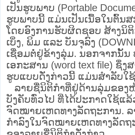
ເປັນຮູບພາບ (Portable Documen
ຮູບພາບນີ້ ແມ່ນເປັນເນື້ອໃນຕົ້
ໂດຍອົງການຮັບຜິດຊອບ ສ້າງນິຕິກ
ເບິ່ງ, ພິມ ແລະ ບັນຈຸລົງ (D
ເຊື່ອມຕໍ່ຢູ່ຂ້າງລຸ່ມ. ນອກຈາກນັ້
ເອກະສານ (word text file) ຊຶ່ງ
ຮູບແບບດັ່ງກ່າວນີ້ ແມ່ນສຳລັບໃຊ້ເປ
ລາຍຊື່ນິຕິກຳທີ່ຢູ່ດ້ານລຸ່ມຂອງ
ບັງຄັບທົ່ວໄປ ທີ່ໄດ້ປະກາດໃຊ້ແລ
ຈົດໝາຍເຫດທາງລັດຖະການ. ລາຍຊ
ກຳລົງໃນຈົດໝາຍເຫດທາງລັດຖະການ ຊ
ຂອງລາຍຊື່ນິຕິກໍາດັ່ງກ່າວ.