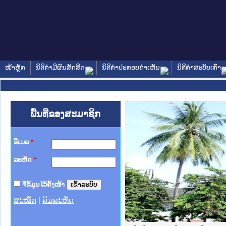
ໜ້າຫຼັກ
ນິຕິກໍາມີຜົນສັກສິດ
ນິຕິກໍາປະກອບຄໍາເຫັນ
ນິຕິກໍາສະບັບເກົ່າ
ພື້ນທີ່ຂອງສະມາຊິກ
ອີເມລ
*
ລະຫັດ
*
ຈື່ຂໍ້ມູນໄວ້ຄັ້ງໜ້າ
ສະໝັກ
|
ລືມລະຫັດ