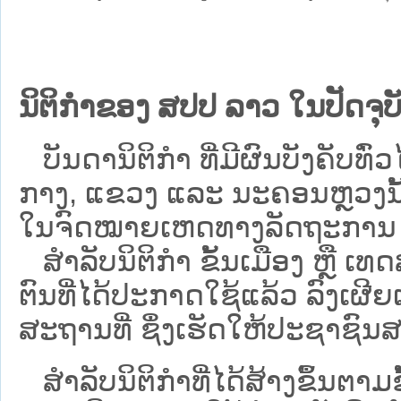
ນິຕິກຳຂອງ ສປປ ລາວ ໃນປັດຈຸບັ
ບັນດານິຕິກໍາ ທີ່ມີຜົນບັງຄັບທົ່ວໄ
ກາງ, ແຂວງ ແລະ ນະຄອນຫຼວງນັ້ນ 
ໃນຈົດໝາຍເຫດທາງລັດຖະການ ເປັ
ສຳລັບນິ​ຕິ​ກຳ ຂັ້ນເມືອງ ຫຼື 
ຕົນທີ່ໄດ້ປະກາດໃຊ້ແລ້ວ ລົງ​ເຜີຍ
ສະຖານທີ່ ຊຶ່ງເຮັດໃຫ້ປະຊາຊົນສາ
ສໍາລັບນິຕິກໍາທີ່ໄດ້ສ້າງຂຶ້ນຕາມ