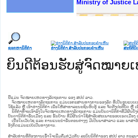
ງລັດຖະການໃຫ້ຜູ້ປະສານງານ
້ງປະຕິບັດວຽກງານຈົດໝາຍເຫດ
ງານຈົດໝາຍເຫດທາງລັດຖະການ
ງານຈົດໝາຍເຫດທາງລັດຖະການ
ລະ ເວັບໄຊຈົດໝາຍເຫດທາງ
ລະ ເວັບໄຊຈົດໝາຍເຫດທາງ
ຍເຫດທາງລັດຖະການ ໃຫ້ຜູ້
ຍເຫດທາງລັດຖະການ ໃຫ້ຜູ້
Ministry of Justice 
ຄານສັນຕິບານປະຊາຊົນ
າຄານຕຳຫຼວດປະຊາຊົນ
ຊາຊົນ ພາກເໜືອ
ຊາຊົນ ພາກກາງ
ພາກເໜືອ
າກກາງ
ຖະການ
າກໃຕ້
ຊອກຫານິຕິກໍາ
ຮ່າງນິຕິກໍາ ສໍາລັບປະກອບຄໍາເຫັນ
ສະຖິຕິປັ
ຍິນດີຕ້ອນຮັບສູ່ຈົດໝ
ນີ້ແມ່ນ ຈົດໝາຍເຫດທາງລັດຖະການ ຂອງ ສປປ ລາວ.
ຈົດໝາຍເຫດທາງລັດຖະການ ແມ່ນ​ເອ​ກະ​ສານ​ທາງ​ການ​ຂອງ​ລັດ ທີ່​ເປັນ​ຮູບ​ແບບ​ເອ​ເລັກ​ໂຕ​
ໃຊ້ແລ້ວ ຫຼື ເອົາຮ່າງນິຕິກໍາ ເພື່ອໃຫ້​ສາ​ທາ​ລະ​ນະ​ຊົນ​ຮັບ​ຮູ້ ແລະ ຈັດ​ຕັ້ງ​ປະ​ຕິ​ບັດ ຫ
ນິ​ຕິ​ກຳ​ທີ່​ຈະ​ເອົາ​ລົງ​ໃນ​ຈົດ​ໝາຍ​ເຫດ​ທາງ​ລັດ​ຖະ​ການ ​ແມ່ນ​ບັນ​ດາ​ນິ​ຕິ​ກຳ​ທີ່​ມີ​ຜົນ​ບັງ​
ບັນ​ດານິ​ຕິ​ກຳ​ຂັ້ນ​ເມືອງ ແລະ ຂັ້ນ​ບ້ານ ​ທີ່​ມີ​ຜົນ​ນຳ​ໃຊ້​ສຳ​ລັບ​ສະ​ເພາະ​ຂອບ​ເຂດ​ເມືອງ 
ເນື້ອໃນ​ເວັບ​ໄຊ​ ແລະ ການແນະນໍາຂັ້ນຕອນຕ່າງໆ ມີເປັນພາສາລາວ ແລະ ພາສາອັ
ອັງກິດແມ່ນແປບໍ່ເປັນທາງການ.
ສໍາລັບທ່ານທີ່ຕ້ອງການເຂົ້າໃຈເພີ່ມຕື່ມກ່ຽວກັບ ລະບົບນິຕິກຳຂອງ ສປປ ລາວ ກະລຸນາເຂົ