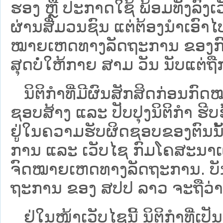
ຮອງ ຫຼື ປະກາດໃຊ້ ພ້ອມທັງລົງເ
ຜ່ານສື່ມວນຊົນ ແຕ່ຕ້ອງນໍາເອ
ໝາຍ​ເຫດ​ທາງ​ລັດ​ຖະ​ການ​ ຂອ
ສຸດບໍ່ໃຫ້ກາຍ ສາມ ວັນ ນັບແຕ່ຖື
ນິ​ຕິ​ກຳ​ທີ່​ມີ​ຜົນ​ສັກ​ສິດ​ກ່ອນ​ກົດ
ຊອບ​ສ້າງ ແລະ ປັບ​ປຸງນິ​ຕິ​ກຳ ຮີ
ຢູ່ໃນຄວາມຮັບຜິດຊອບຂອງຕົນນັ້ນ
ການ ແລະ ເວັບໄຊ​ ກົມໂຄສະນາເຜ
ຈົດໝາຍເຫດທາງລັດຖະການ. ບັນ​ດາ​ນິ​
ຖະ​ການ ຂອງ ສປ​ປ ລາວ ​ຈະຖື​ວ່າບໍ່​ມີ
ຢູ່ໃນໜ້າ​ເວັບ​ໄຊ​ນີ້ ນິຕິກຳທີ່