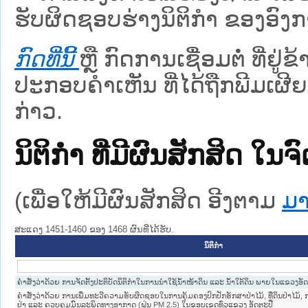
ຮັບຜິດຊອບຮ່າງນິຕິກຳ ຂອງອົງກາ
ກົດທີ່ນີ້
ຫຼື ກົດການເຊື່ອມຕໍ່ ທີ່ຢູ່
ປະກອບຄຳເຫັນ ທີ່ໄດ້ຖືກພີມເຜີຍ
ກ່າວ.
ນິຕິກໍາ ທີ່ມີຜົນສັກສິດ
(ເພື່ອໃຫ້ມີຜົນສັກສິດ ອີງຕາມ
ມາ
ສະແດງ 1451-1460 ຂອງ 1468 ຜົນທີ່ໄດ້ຮັບ.
ນິຕິກໍາ
ຄຳສັ່ງວ່າດ້ວຍ ການຈັດຕັ້ງປະຕິບັດນິຕິກຳໃນການນຳໃຊ້ນ້ຳໜ້າດິນ ແລະ ນ້ຳໃຕ້ດິນ ພາຍໃນແຂວງອັ
ຄໍາສັ່ງວ່າດ້ວຍ ການເພີ່ມທະວີຄວາມຮັບຜິດຊອບໃນການຄຸ້ມຄອງປົກປັກຮັກສາປ່າໄມ້, ທີ່ດິນປ່າໄມ້
ປ່າ ແລະ ຄວບຄຸມມົົນລະພິດທາງອາກາດ (ຝຸ່ນ PM 2.5) ໃນຂອບເຂດທົ່ວແຂວງ ອັດຕະປື