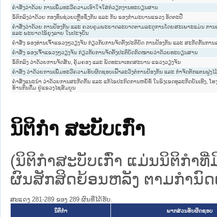
ຄຳສັ່ງວ່າດ້ວຍ ການເພີ່ມທະວີຄວາມເອົາໃຈໃສ່ຕໍ່ວຽກງານທະບຽນສານ
ຂໍ້ຕົກລົງວ່າດ້ວຍ ກອງທຶນຊ່ວຍເຫຼືອຊຶ່ງກັນ ແລະ ກັນ ຂອງກຳມະບານແຂວງ ອັດຕະປື
ຄຳສັ່ງວ່າດ້ວຍ ການປ້ອງກັນ ແລະ ຄວບຄຸມພະຍາດລະບາດຕາມລະດູການໂດຍສະເພາະແມ່ນ 
ແລະ ພະຍາດໄຂ້ຍຸງລາຍ ໃນປະຈຸບັນ
ຄໍາສັ່ງ ຂອງທ່ານເຈົ້າແຂວງໆວຽງຈັນ ກ່ຽວກັບການຈັດຕັ້ງປະຕິບັດ ການປ້ອງກັນ ແລະ ສະກັດກັ້
ຄຳສັ່ງ ຂອງເຈົ້າແຂວງໆວຽງຈັນ ກ່ຽວກັບການຈັດຕັ້ງປະຕິບັດກົດໝາຍວ່າດ້ວຍທະບຽນສານ
ຂໍ້ຕົກລົງ ວ່າດ້ວຍການຈັດສັນ, ຄຸ້ມຄອງ ແລະ ພັດທະນາເທດສະບານ ແຂວງວຽງຈັນ
ຄຳສັ່ງ ວ່າດ້ວຍການເພີ່ມທະວີຄວາມຮັບຜິດຊອບເຝົ້າລະວັງຕໍ່ການປ້ອງກັນ ແລະ ກຳຈັດຕັກແຕນຝູງໄມ
ຄຳສັ່ງແນະນຳ ວ່າດ້ວຍການສະກັດກັ້ນ ແລະ ແກ້ໄຂປະກົດການຫຍໍ້ທໍ້ ໃນຂົງເຂດທຸລະກິດບັນເທີງ, ໂ
ຮ້ານກິນດື່ມ ຢູ່ແຂວງໄຊສົມບູນ
ນິຕິກໍາ ສະບັບເກົ່າ
(ນິຕິກໍາສະບັບເກົ່າ ແມ່ນນິຕິກໍາ
ຜົນສັກສິດຍ້ອນຫລັງ ຕາມກໍານົດເວ
ສະແດງ 281-289 ຂອງ 289 ຜົນທີ່ໄດ້ຮັບ.
ນິຕິກໍາ
ພາກສ່ວນຮັບຜິດຊອບ