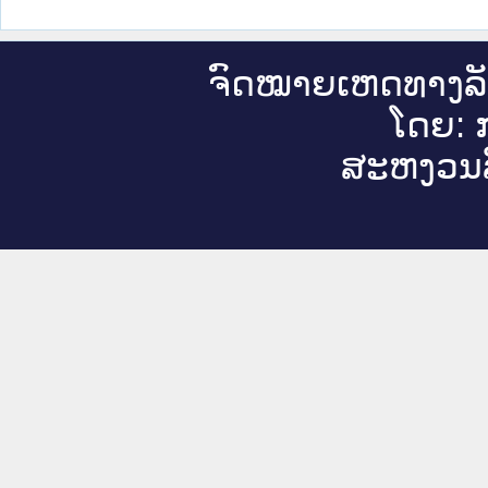
ຈົດ​ໝາຍ​ເຫດ​ທາງ​ລ
ໂດຍ: ກ
ສະ​ຫງວນ​ລ