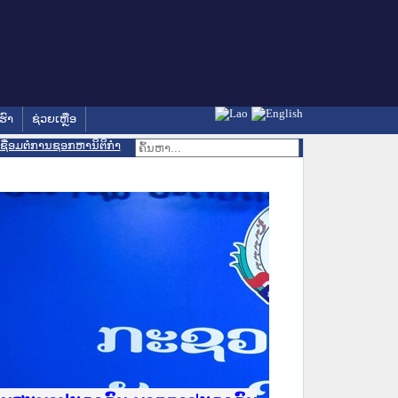
ຮົາ
ຊ່ວຍເຫຼືອ
ເຊື່ອມຕໍ່ການຊອກຫານິຕິກຳ