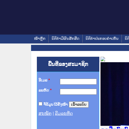
ໜ້າຫຼັກ
ນິຕິກໍາມີຜົນສັກສິດ
ນິຕິກໍາປະກອບຄໍາເຫັນ
ນິຕ
ພື້ນທີ່ຂອງສະມາຊິກ
ອີເມລ
*
ລະຫັດ
*
ຈື່ຂໍ້ມູນໄວ້ຄັ້ງໜ້າ
ສະໝັກ
|
ລືມລະຫັດ