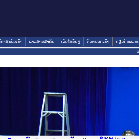
ິກໍາສະບັບເກົ່າ
ຂ່າວສານສໍາຄັນ
ເວັບໄຊອື່ນໆ
ຕິດຕໍ່ພວກເຮົາ
ກ່ຽວກັບພວກເ