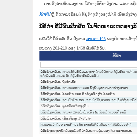
ການສົ່ງຄໍາເຫັນຂອງທ່ານ ໃສ່ຮ່າງນິຕິກຳດັ່ງກ່າວ ແມ່ນຈະຖື
ກົດທີ່ນີ້
ຫຼື ກົດການເຊື່ອມຕໍ່ ທີ່ຢູ່ຂ້າງເທີງຂອງໜ້ານີ້ ເພື່ອເບ
ນິຕິກໍາ ທີ່ມີຜົນສັກສິດ ໃນຈົດໝາຍເຫດທາງ
(ເພື່ອໃຫ້ມີຜົນສັກສິດ ອີງຕາມ
ມາດ​ຕາ 108
ຂອງກົດໝາຍສ້າງນິຕ
ສະແດງ 201-210 ຂອງ 1468 ຜົນທີ່ໄດ້ຮັບ.
ນິຕິກໍາ
ຂໍ້ຕົກລົງວ່າດ້ວຍ ການແກ້ໄຂຂໍ້ຂັດແຍ່ງທາງດ້ານບໍລິຫານ ກ່ຽວກັບການຈ
ແຈ້ງລິຂະສິດ ແລະ ສິດກ່ຽວຂ້ອງກັບລິຂະສິດ
ຂໍ້ຕົກລົງວ່າດ້ວຍ ຖິ່ນກຳເນີດ
ຂໍ້ຕົກລົງວ່າດ້ວຍ ການກວດສອບ ແລະ ຢັ້ງຢືນຄຸນນະພາບຢາງພາລາ
ຂໍ້ຕົກລົງວ່າດ້ວຍ ລິຂະສິດ ແລະ ສິດກ່ຽວຂ້ອງກັບລິຂະສິດ
ຂໍ້ຕົກລົງວ່າດ້ວຍ ການປັບໃໝ ແລະ ການນຳໃຊ້ມາດຕະການອື່ນຕໍ່ຜູ້ລະເມິ
ຂໍ້ຕົກລົງວ່າດ້ວຍ ທຸລະກິດແກ໊ສຫຸງຕົ້ມ
ຂໍ້ຕົກລົງວ່າດ້ວຍ ການຈຳໜ່າຍນ້ຳມັນເຊື້ອໄຟດ້ວຍລົດແບບເຄື່ອນທີ່
ຂໍ້ຕົກລົງວ່າດ້ວຍ ເຄື່ອງຈັກອຸດສາຫະກຳ
ກົດໝາຍວ່າດ້ວຍ ການຄໍ້າປະກັນ ການປະຕິບັດສັນຍາ ( ສະບັບປັບປຸງ )
ຂໍ້ຕົກລົງຂອງນາຍົກລັດຖະມົນຕີ ວ່າດ້ວຍການຄຸ້ມຄອງ ກິດຈະການຫວຍ