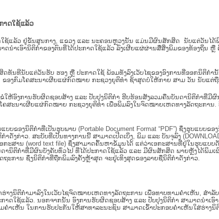
ະກາດໃຊ້ແລ້ວ
ະກາດໃຊ້ແລ້ວ ຢູ່ຂັ້ນ​ສູນ​ກາງ, ແຂວງ ແລະ ນະຄອນຫຼວງນັ້ນ ແມ່ນມີຜົນສັກສິດ ນັບ​ແຕ່​ວັ
າດນຳເອົານິຕິກຳຂອງຕົນທີ່ໄດ້ປະກາດໃຊ້ແລ້ວ ລົງ​ເຜີຍແຜ່​ຜ່ານ​ສື່ສິ່ງພິມຂອງທ້ອງຖິ່ນ 
ັກສິດທັນທີນັບແຕ່ວັນຮັບ ຮອງ ຫຼື ປະກາດໃຊ້ ພ້ອມທັງລົງເວັບໄຊຂອງອົງການທີ່ອອກນິຕິກໍາ
ຂອງກົມໂຄສະນາເຜີຍແຜ່ກົດໝາຍ ກະຊວງຍຸຕິທໍາ ຊ້າສຸດບໍ່ໃຫ້ກາຍ ສາມ ວັນ ນັບແຕ່ຖືກຮ
ິ​ຕິ​ກຳ ຂໍໃຫ້ອົງ​ການ​ຮັບ​ຜິດ​ຊອບ​ສ້າງ ແລະ ປັບ​ປຸງນິ​ຕິ​ກຳ ຮີບຮ້ອນສັງລວມຄືນບັນດານິຕິກໍາທ
ຄສະນາເຜີຍແຜ່ກົດໝາຍ ກະຊວງຍຸຕິທໍາ ເພື່ອພິມລົງໃນຈົດໝາຍເຫດທາງລັດຖະການ. ບັນ​ດາ​ນິ​ຕິ
ູບແບບຂອງນິຕິກໍາທີ່ເປັນຮູບພາບ (Portable Document Format “PDF”) ຊຶ່ງຮູບແບບຂອງນິຕ
ຳດັ່ງກ່າວ. ສະບັບທີ່ເປັນທາງການນີ້ ສາມາດເປີດເບິ່ງ, ພິມ ແລະ ບັນຈຸລົງ (DOWNLOAD)
ກະສານ (word text file) ຊຶ່ງສາມາດຄົ້ນຫາຂໍ້ມູນໄດ້ ແຕ່ວ່າເອກະສານທີ່ຢູ່ໃນຮູບແບບດັ່ງກ່
ນດານິຕິກຳທີ່ມີຜົນບັງຄັບທົ່ວໄປ ທີ່ໄດ້ປະກາດໃຊ້ແລ້ວ ແລະ ມີຜົນສັກສິດ ພາຍຫຼັງໄດ້
 ຊຶ່ງນິຕິກຳທີ່ຖືກພິມລົງຄັ້ງຫຼ້າສຸດ ຈະຢູ່ເທິງສຸດຂອງລາຍຊື່ນິຕິກໍາດັ່ງກ່າວ.
ຮ່າງນິຕິກຳມາລົງໃນ​ເວັບ​ໄຊຈົດໝາຍເຫດທາງລັດຖະການ ເພື່ອທາບທາມຄຳເຫັນ, ສໍາລັບກ
າດໃຊ້ແລ້ວ. ນອກຈາກນັ້ນ ອົງການຮັບຜິດຊອບສ້າງ ແລະ ປັບປຸງນິຕິກໍາ ສາມາດນຳເອົາຮ່າງນ
ື່ອທາບທາມຄໍາເຫັນ ໃນການຮັບປະກັນໃຫ້ສາທາລະນະຊົນ ສາມາດເຂົ້າປະກອບຄໍາເຫັນໃສ່ຮ່າງນິຕ