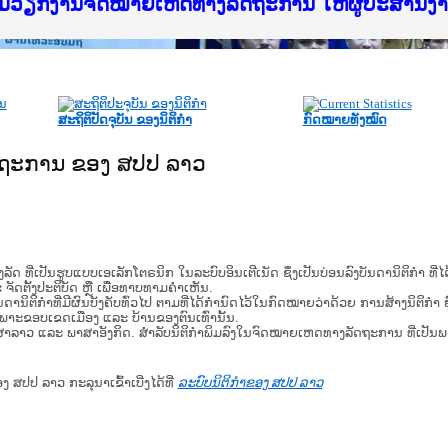
f Justice Lao PDR
ບໄຊຈົດໝາຍເຫດທາງລັດຖະການ ແລະ ແອັບກົດໝາຍລາວ ທ
ທຳ
ຮົມວຽກງານຈົດໝາຍເຫດທາງລັດຖະການ ໃຫ້ຜູ້ປະສານ
ົບທວນຄືນການຈັດຕັ້ງປະຕິບັດວຽກງານຈົດໝາຍເຫດທາ
 ຜູ່ປະສານງານວຽກງານຈົດໝາຍເຫດທາງລັດຖະການ ສຳລ
 ຜູ່ປະສານງານວຽກງານຈົດໝາຍເຫດທາງລັດຖະການ ສຳລ
ັບກົດໝາຍລາວ ແລະ ເວັບໄຊຈົດໝາຍເຫດທາງລັດຖະການ
ັບກົດໝາຍລາວ ແລະ ເວັບໄຊຈົດໝາຍເຫດທາງລັດຖະການ 
ຽກງານຈົດໝາຍເຫດທາງລັດຖະການໃຫ້ຜູ້ປະສານງານຂັ
ຮົມວຽກງານຈົດໝາຍເຫດທາງລັດຖະການ ໃຫ້ຜູ້ປະສານ
ສະຖິຕິປັດຈຸບັນ ຂອງນິຕິກໍາ
ກົດໝາຍທັງໝົດ
ັດຖະການ ຂອງ ສປປ ລາວ
​ຮູບ​ແບບ​ເອ​ເລັກ​ໂຕ​ຣ​ນິກ ໃນ​ລະ​ບົບ​ອິນ​ເຕີ​ເນັດ ຊຶ່ງ​ເປັນ​ບ່ອນ​ລົງ​ບັນ​ດາ​ນິ​ຕິ​ກຳ ທີ
ະ ຈັດ​ຕັ້ງ​ປະ​ຕິ​ບັດ ຫຼື ເພື່ອທາບທາມຄໍາເຫັນ.
ິ​ຕິ​ກຳ​ທີ່​ມີ​ຜົນ​ບັງ​ຄັບ​ທົ່ວ​ໄປ ຕາມ​ທີ່​ໄດ້​ກຳ​ນົດ​ໄວ້​ໃນ​ກົດ​ໝາຍ​ວ່າ​ດ້ວຍ​ ການ​ສ້າງ​ນິ​ຕິ​ກຳ ຍົ
ສະ​ເພາະ​ຂອບ​ເຂດ​ເມືອງ ແລະ ບ້ານ​ຂອງ​ຕົນ​ເທົ່າ​ນັ້ນ.
າສາລາວ ແລະ ພາສາອັງກິດ. ສໍາລັບນິຕິກຳພິມລົງໃນຈົດໝາຍເຫດທາງລັດຖະການ ທີ່ເປັນ
ອງ ສປປ ລາວ ກະລຸນາເຂົ້າເບີ່ງໄດ້ທີ່
ລະບົບນິຕິກຳຂອງ ສປປ ລາວ