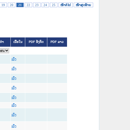
19
20
21
22
23
24
25
ໜ້າຕໍ່ໄປ
ໜ້າສຸດທ້າຍ
ິກຳ
ເນື້ອໃນ
PDF ອັງກິດ
PDF ລາວ
ເບິ່ງ
ເບິ່ງ
ເບິ່ງ
ເບິ່ງ
ເບິ່ງ
ເບິ່ງ
ເບິ່ງ
ເບິ່ງ