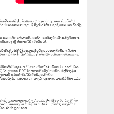
ນໄດ້ພິມເຜີຍແຜ່ລົງໃນຈົດໝາຍເຫດທາງລັດຖະການ ເປັນ​ຕົ້ນ​ໄປ.
ຫຼື ຕິດປະກາດຕາມສະຖານທີ່ ຊຶ່ງເຮັດໃຫ້ປະຊາຊົນສາມາດເຂົ້າເຖິງ
ນັ້ນ ແລະ ເຜີຍແຜ່ຜ່ານສື່ມວນຊົນ ແຕ່ຕ້ອງນໍາເອົາໄປລົງຈົດໝາຍ
ັບຮອງ ຫຼື ປະກາດໃຊ້ ເປັນຕົ້ນໄປ.
ີ່ມີຜົນບັງຄັບທົ່ວໄປທີ່ຢູ່ໃນຄວາມຮັບຜິດຊອບຂອງຕົນນັ້ນ ແລ້ວນໍາ
​ກຳ​ໃດ​ທີ່ບໍ່​ໄດ້​ພິມ​ລົງ​ໃນ​ຈົດ​ໝາຍ​ເຫດ​ທາງ​ລັດ​ຖະ​ການ
ິກໍາທີ່ເປັນຮູບພາບນີ້ ແມ່ນເປັນເນື້ອໃນຕົ້ນສະບັບຂອງນິຕິກໍາ
 ໃນຮູບແບບ PDF ໂດຍການກົດລົງບ່ອນເຊື່ອມຕໍ່ຢູ່ຂ້າງລຸ່ມ.
າວນີ້ ແມ່ນສຳລັບໃຊ້ເປັນຂໍ້ມູນເທົ່ານັ້ນ.
ພິມເຜີຍແຜ່ລົງໃນຈົດໝາຍເຫດທາງລັດຖະການ. ລາຍຊື່ນິຕິກຳ ແມ່ນ
ໍານົດເວລາທາບທາມຄໍາເຫັນແມ່ນຢ່າງໜ້ອຍ 60 ວັນ ຫຼື ຈົນ
ິຕິກຳຂອງຕົນ ໄປລົງໃນ​ເວັບ​ໄຊ​ອື່ນ (ເວັບ​ໄຊ​ ຂອງອົງການ
ິກຳ ໄດ້ຢ່າງງ່າຍດາຍ.