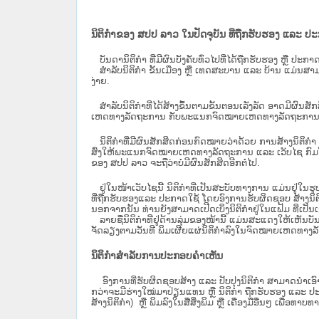
ນິຕິກຳຂອງ ສປປ ລາວ ໃນປັດຈຸບັນ ທີ່ຖືກ​ຮັບ​ຮອງ ແລະ ປ
ບັນດານິຕິກໍາ ທີ່ມີຜົນບັງຄັບທົ່ວໄປທີ່ໄດ້ຖືກ​ຮັບ​ຮອງ ຫຼື ປ
ສຳລັບນິ​ຕິ​ກຳ ຂັ້ນເມືອງ ຫຼື ເທດ​ສະ​ບານ ແລະ ບ້ານ ແມ່ນສາມ
ງ່າຍ.
ສໍາລັບນິຕິກໍາທີ່ໄດ້ສ້າງຂຶ້ນຕາມຂັ້ນຕອນເລັ່ງລັດ ອາດມີຜົນສ
ເຫດທາງລັດຖະການ ກັບ​ພະແນກຈົດ​ໝາຍ​ເຫດ​ທາງ​ລັດ​ຖະ​ການ​ 
ນິ​ຕິ​ກຳ​ທີ່​ມີ​ຜົນ​ສັກ​ສິດ​ກ່ອນ​ກົດ​ໝາຍ​ວ່າ​ດ້ວຍ​ ການ​ສ້າງ​ນ
ສົ່ງໃຫ້​ພະແນກຈົດ​ໝາຍ​ເຫດ​ທາງ​ລັດ​ຖະ​ການ ແລະ ເວັບໄຊ​ ກົມໂ
ຂອງ ສປ​ປ ລາວ ​ຈະຖື​ວ່າບໍ່​ມີ​ຜົນ​ສັກ​ສິດ​ອີກ​ຕໍ່​ໄປ.
ຢູ່ໃນໜ້າ​ເວັບ​ໄຊ​ນີ້ ນິຕິກຳທີ່ເປັນສະບັບທາງການ ແມ່ນຢູ່ໃນຮ
ທີ່ຖືກຮັບຮອງແລະ ປະກາດໃຊ້ ໂດຍອົງການຮັບຜິດຊອບ ສ້າງນິຕິກ
ນອກຈາກນັ້ນ ທ່ານຍັງສາມາດເປີດເບິ່ງນິຕິກຳຢູ່ໃນແຟ້ມ ທີ່ເປັນເອ
ລາຍຊື່ນິຕິກຳທີ່ຢູ່ດ້ານລຸ່ມຂອງໜ້ານີ້ ແມ່ນສະແດງໃຫ້ເຫັນບັ
ຈັດລຽງຕາມວັນທີ ພິມເຜີຍແຜ່ນິຕິກຳລົງໃນຈົດໝາຍເຫດທາງລັດຖະການ
ນິຕິກຳສຳລັບການປະກອບຄຳເຫັນ
ອົງການທີ່ຮັບຜິດຊອບສ້າງ ແລະ ປັບປຸງນິຕິກຳ ສາມາດນຳເອົາ
ກວ່າຈະມີຮ່າງໃໝ່ມາປ່ຽນແທນ ຫຼື ນິຕິກໍາ ຖືກຮັບຮອງ ແລະ ປະກ
ສ້າງນິຕິກຳ) ຫຼື ພິມລົງໃນສື່ສິ່ງພິມ ຫຼື ເຄື່ອງມືອື່ນໆ ເພ