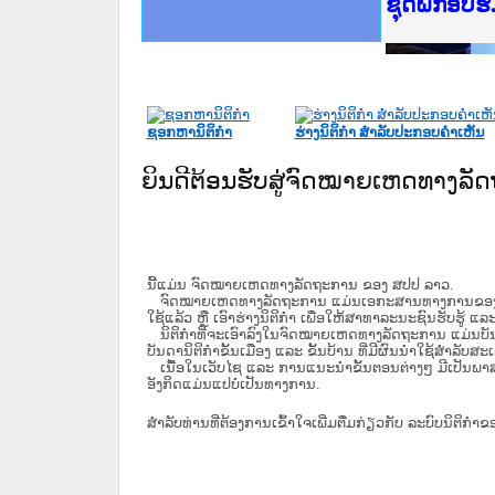
Ministry o
ເຜີຍແຜ່ວັ
ກະຊວງຍຸຕິ
ຊຸດຝຶກອົບ
ກອງປະຊຸມທ
ຝຶກອົບຮົມ
ຝຶກອົບຮົມ
ເຜີຍແຜ່ແອ
ເຜີຍແຜ່ແອ
ຍົກລະດັບວ
ຊຸດຝຶກອົບ
ຊອກຫານິຕິກໍາ
ຮ່າງນິຕິກໍາ ສໍາລັບປະກອບຄໍາເຫັນ
ຍິນດີຕ້ອນຮັບສູ່ຈົດໝາຍເຫດທາງລ
ນີ້ແມ່ນ ຈົດໝາຍເຫດທາງລັດຖະການ ຂອງ ສປປ ລາວ.
ຈົດໝາຍເຫດທາງລັດຖະການ ແມ່ນ​ເອ​ກະ​ສານ​ທາງ​ການ​ຂອງ​ລັດ ທີ່​ເປັນ
ໃຊ້ແລ້ວ ຫຼື ເອົາຮ່າງນິຕິກໍາ ເພື່ອໃຫ້​ສາ​ທາ​ລະ​ນະ​ຊົນ​ຮັບ​ຮູ້ ແລ
ນິ​ຕິ​ກຳ​ທີ່​ຈະ​ເອົາ​ລົງ​ໃນ​ຈົດ​ໝາຍ​ເຫດ​ທາງ​ລັດ​ຖະ​ການ ​ແມ່ນ​ບັນ​ດາ​ນ
ບັນ​ດານິ​ຕິ​ກຳ​ຂັ້ນ​ເມືອງ ແລະ ຂັ້ນ​ບ້ານ ​ທີ່​ມີ​ຜົນ​ນຳ​ໃຊ້​ສຳ​ລັບ​
ເນື້ອໃນ​ເວັບ​ໄຊ​ ແລະ ການແນະນໍາຂັ້ນຕອນຕ່າງໆ ມີເປັນພ
ອັງກິດແມ່ນແປບໍ່ເປັນທາງການ.
ສໍາລັບທ່ານທີ່ຕ້ອງການເຂົ້າໃຈເພີ່ມຕື່ມກ່ຽວກັບ ລະບົບນິຕິກຳຂ