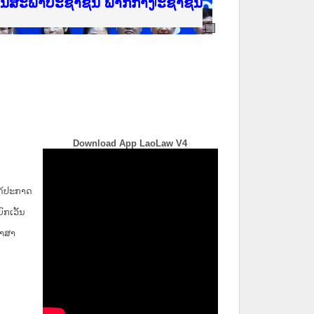
ີ່ ສະຖາບັນຍຸຕິທຳແຫ່ງຊາດ
ງານສະພາປະຊາຊົນ ພາກເໜືອ
ງລັດຖະການ
ັບ ພາກກາງ
ັບ ພາກໃຕ້
 ທີ່ ວິທະຍາຄານຕຳຫຼວດປະຊາຊົນ
ທີ່ ວິທະຍາຄານສັນຕິບານປະຊາຊົນ
້ນແຂວງພາກເໜືອ
ງານສະພາປະຊາຊົນ ພາກກາງ
Download App LaoLaw V4
່ໄດ້ປະກາດ
ກ​ເວັ້ນ​
ພາສາ