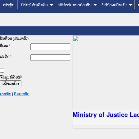
ໜ້າຫຼັກ
ນິຕິກໍາມີຜົນສັກສິດ
ນິຕິກໍາປະກອບຄໍາເຫັນ
ນິຕິກໍາສະບັບເກົ່າ
ພື້ນທີ່ຂອງສະມາຊິກ
ອີເມລ
*
ລະຫັດ
*
ຈື່ຂໍ້ມູນໄວ້ຄັ້ງໜ້າ
ສະໝັກ
|
ລືມລະຫັດ
ລັດຖະການໃຫ້ຜູ້ປະສານງານ
ປະຕິບັດວຽກງານຈົດໝາຍເຫດ
ນຈົດໝາຍເຫດທາງລັດຖະການ
ນຈົດໝາຍເຫດທາງລັດຖະການ
 ເວັບໄຊຈົດໝາຍເຫດທາງ
 ເວັບໄຊຈົດໝາຍເຫດທາງ
ຫດທາງລັດຖະການ ໃຫ້ຜູ້
ຫດທາງລັດຖະການ ໃຫ້ຜູ້
Ministry of Justice L
ນສັນຕິບານປະຊາຊົນ
ານຕຳຫຼວດປະຊາຊົນ
າຊົນ ພາກເໜືອ
າຊົນ ພາກກາງ
ກເໜືອ
ກກາງ
ການ
ກໃຕ້