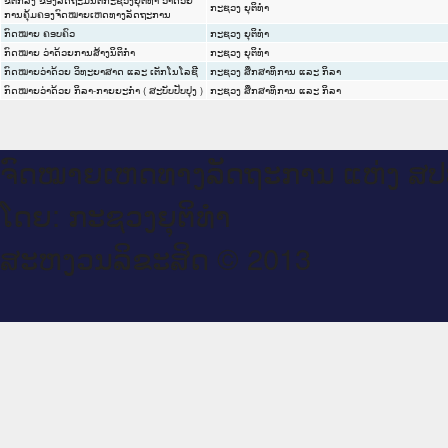
ກະຊວງ ຍຸຕິທໍາ
ການຄຸ້ມຄອງຈົດໝາຍເຫດທາງລັດຖະການ
ກົດໝາຍ ຄອບຄົວ
ກະຊວງ ຍຸຕິທໍາ
ກົດໝາຍ ວ່າດ້ວຍການສ້າງນິຕິກໍາ
ກະຊວງ ຍຸຕິທໍາ
ກົດໝາຍວ່າດ້ວຍ ວິທະຍາສາດ ແລະ ເຕັກໂນໂລຊີ
ກະຊວງ ສຶກສາທິການ ແລະ ກິລາ
ກົດໝາຍວ່າດ້ວຍ ກິລາ-ກາຍຍະກຳ ( ສະບັບປັບປຸງ )
ກະຊວງ ສຶກສາທິການ ແລະ ກິລາ
ຈົດ​ໝາຍ​ເຫດ​ທາງ​ລັດ​ຖະ​ການ ແຫ່ງ ສ​
ໂດຍ: ກະ​ຊວງຍຸ​ຕິ​ທຳ
ສະ​ຫງວນ​ລິ​ຂະ​ສິດ © 2013