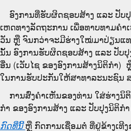
ອົງການທີ່ຮັບຜິດຊອບສ້າງ ແລະ ປັບປຸ
ເຫດທາງລັດຖະການ ເພື່ອທາບທາມຄຳເຫັ
ວັນ ຫຼື ຈົນກວ່າຈະມີຮ່າງໃໝ່ມາປ່ຽນແ
ນັ້ນ ອົງການຮັບຜິດຊອບສ້າງ ແລະ ປັບປຸງ
ອື່ນ (ເວັບ​ໄຊ​ ຂອງອົງການສ້າງນິຕິກຳ) ຫຼ
ໃນການຮັບປະກັນໃຫ້ສາທາລະນະຊົນ ສາມ
ການສົ່ງຄໍາເຫັນຂອງທ່ານ ໃສ່ຮ່າງນິຕິ
ກຳ ຂອງອົງການສ້າງ ແລະ ປັບປຸງນິຕິກຳ
ຫຼື ກົດການເຊື່ອມຕໍ່ ທີ່ຢູ່ຂ້າງເ
ກົດທີ່ນີ້