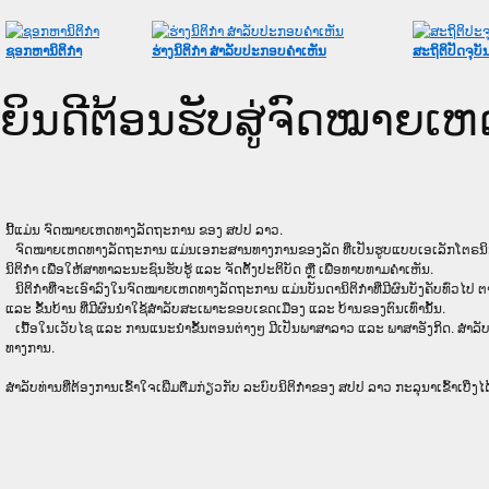
ຊອກຫານິຕິກໍາ
ຮ່າງນິຕິກໍາ ສໍາລັບປະກອບຄໍາເຫັນ
ສະຖິຕິປັດຈຸບັ
ຍິນດີຕ້ອນຮັບສູ່ຈົດໝາຍ
ນີ້ແມ່ນ ຈົດໝາຍເຫດທາງລັດຖະການ ຂອງ ສປປ ລາວ.
ຈົດໝາຍເຫດທາງລັດຖະການ ແມ່ນ​ເອ​ກະ​ສານ​ທາງ​ການ​ຂອງ​ລັດ ທີ່​ເປັນ​ຮູບ​ແບບ​ເອ​ເລັກ​ໂຕ​ຣ​ນິກ ໃນ​ລະ
ນິຕິກໍາ ເພື່ອໃຫ້​ສາ​ທາ​ລະ​ນະ​ຊົນ​ຮັບ​ຮູ້ ແລະ ຈັດ​ຕັ້ງ​ປະ​ຕິ​ບັດ ຫຼື ເພື່ອທາບທາມຄໍາເຫັນ.
ນິ​ຕິ​ກຳ​ທີ່​ຈະ​ເອົາ​ລົງ​ໃນ​ຈົດ​ໝາຍ​ເຫດ​ທາງ​ລັດ​ຖະ​ການ ​ແມ່ນ​ບັນ​ດາ​ນິ​ຕິ​ກຳ​ທີ່​ມີ​ຜົນ​ບັງ​ຄັບ​ທົ່ວ​ໄປ ຕາ
ແລະ ຂັ້ນ​ບ້ານ ​ທີ່​ມີ​ຜົນ​ນຳ​ໃຊ້​ສຳ​ລັບ​ສະ​ເພາະ​ຂອບ​ເຂດ​ເມືອງ ແລະ ບ້ານ​ຂອງ​ຕົນ​ເທົ່າ​ນັ້ນ.
ເນື້ອໃນ​ເວັບ​ໄຊ​ ແລະ ການແນະນໍາຂັ້ນຕອນຕ່າງໆ ມີເປັນພາສາລາວ ແລະ ພາສາອັງກິດ. ສໍາລັ
ທາງການ.
ສໍາລັບທ່ານທີ່ຕ້ອງການເຂົ້າໃຈເພີ່ມຕື່ມກ່ຽວກັບ ລະບົບນິຕິກຳຂອງ ສປປ ລາວ ກະລຸນາເຂົ້າເບີ່ງໄດ້