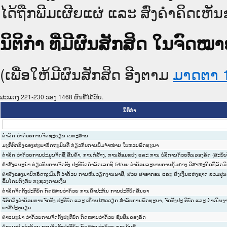
ໄດ້ຖືກພີມເຜີຍແຜ່ ແລະ ສົ່ງຄຳຄິດເຫັນ
ນິຕິກໍາ ທີ່ມີຜົນສັກສິດ ໃນຈົ
(ເພື່ອໃຫ້ມີຜົນສັກສິດ ອີງຕາມ
ມາດ​ຕາ 
ສະແດງ 221-230 ຂອງ 1468 ຜົນທີ່ໄດ້ຮັບ.
ນິຕິກໍາ
ດຳລັດ ວ່າດ້ວຍການຈົດທະບຽນ ເອກະສານ
ມະຕິຕົກລົງຂອງສະພາລັດຖະມົນຕີ ກ່ຽວກັບການພິມຈຳໜ່າຍ ໃບຫວຍພັດທະນາ
ດຳລັດ ວ່າດ້ວຍການປະມູນຈັດຊື້ ສິນຄ້າ, ການກໍ່ສ້າງ, ການສ້ອມແປງ ແລະ ການ ບໍລິການດ້ວຍທຶນຂອງລັດ (ສະບັບປ
ຄຳສັ່ງແນະນຳ ກ່ຽວກັບການຈັດຕັ້ງ ປະຕິບັດດຳລັດເລກທີ 54/ນຍ ວ່າດ້ວຍລະບອບການຄຸ້ມຄອງ ວິສາຫະກິດທີ່ລັດມ
ຄຳສັ່ງຂອງນາຍົກລັດຖະມົນຕີ ວ່າດ້ວຍ ການຫັນວຽກງານພາສີ, ສ່ວຍ ສາອາກອນ ແລະ ຄັງເງິນແຫ່ງຊາດ ລວມສູນ
ຂຶ້ນໂດຍກົງກັບ ກະຊວງການເງິນ
ດຳລັດຈັດຕັ້ງປະຕິບັດ ກົດໝາຍວ່າດ້ວຍ ການຄ້ຳປະກັນ ການປະຕິບັດສັນຍາ
ຂໍ້ຕົກລົງວ່າດ້ວຍການຈັດຕັ້ງ ປະຕິບັດ ແລະ ເຄື່ອນໄຫວວຽກ ສຳລັບການພັດທະນາ, ຈັດຕັ້ງປະ ຕິບັດ ແລະ ດຳເນີນງ
ພາສີປະຕູດຽວ
ຄຳແນະນຳ ວ່າດ້ວຍການຈັດຕັ້ງປະຕິບັດ ກົດໝາຍວ່າດ້ວຍ ຊັບສິນຂອງລັດ
ຄຳແນະນຳວ່າດ້ວຍ ການຈັດຕັ້ງປະຕິບັດ ກົດໝາຍວ່າດ້ວຍ ການບັນຊີ