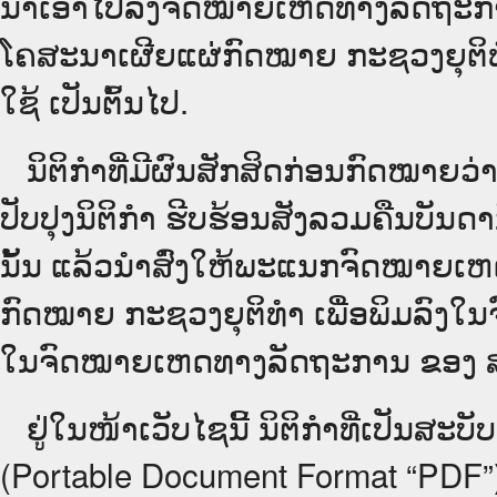
ນໍາເອົາໄປລົງຈົດໝາຍເຫດທາງລັດຖະການ
ໂຄສະນາເຜີຍແຜ່ກົດໝາຍ ກະຊວງຍຸຕິທໍາ
ໃຊ້ ເປັນຕົ້ນໄປ.
ນິ​ຕິ​ກຳ​ທີ່​ມີ​ຜົນ​ສັກ​ສິດ​ກ່ອນ​ກົດ​ໝາຍ​
ປັບ​ປຸງນິ​ຕິ​ກຳ ຮີບຮ້ອນສັງລວມຄືນບັນດ
ນັ້ນ ແລ້ວນໍາສົ່ງໃຫ້​ພະແນກຈົດ​ໝາຍ​ເ
ກົດໝາຍ ກະຊວງຍຸຕິທໍາ ເພື່ອພິມລົງໃນຈົດໝ
ໃນ​ຈົດ​ໝາຍ​ເຫດ​ທາງ​ລັດ​ຖະ​ການ ຂອງ ສປ​ປ ລ
ຢູ່ໃນໜ້າ​ເວັບ​ໄຊ​ນີ້ ນິຕິກຳທີ່ເປັນສ
(Portable Document Format “PDF”) ຊຶ