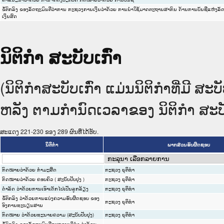
ຂໍ້ຕົກລົງ ຂອງລັດຖະມົນຕີວ່າການ ກະຊວງການເງິນວ່າດ້ວຍ ການນຳໃຊ້ມາດຕະຖານສາກົນ ດ້ານການບັນຊີແຫ່ງລັ
ເງິນສົດ
ນິຕິກໍາ ສະບັບເກົ່າ
(ນິຕິກໍາສະບັບເກົ່າ ແມ່ນນິຕິກໍາທີ່ມີ 
ຫລັງ ຕາມກໍານົດເວລາຂອງ ນິຕິກໍາ ສະບັບ
ສະແດງ 221-230 ຂອງ 289 ຜົນທີ່ໄດ້ຮັບ.
ນິຕິກໍາ
ພາກສ່ວນຮັບຜິດຊອບ
ກົດໝາຍວ່າດ້ວຍ ກຳມະສິດ
ກະຊວງ ຍຸຕິທໍາ
ກົດໝາຍວ່າດ້ວຍ ຄອບຄົວ ( ສະບັບປັບປຸງ )
ກະຊວງ ຍຸຕິທໍາ
ດຳລັດ ວ່າດ້ວຍການເອົາເດັກໄປເປັນລູກລ້ຽງ
ກະຊວງ ຍຸຕິທໍາ
ຂໍ້ຕົກລົງ ວ່າດ້ວຍການແບ່ງຄວາມຮັບຜິດຊອບ ຂອງ
ກະຊວງ ຍຸຕິທໍາ
ອົງການທະບຽນສານ
ກົດໝາຍ ວ່າດ້ວຍທະນາຍຄວາມ (ສະບັບປັບປຸງ)
ກະຊວງ ຍຸຕິທໍາ
ຂໍ້ຕົກລົງ ຂອງລັດຖະມົນຕີກະຊວງຍຸຕິທຳ ວ່າດ້ວຍ