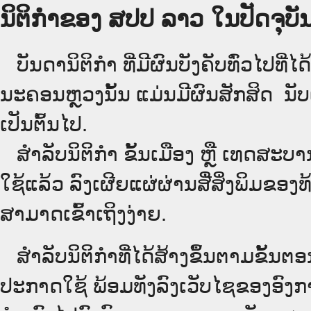
ນິຕິກຳຂອງ ສປປ ລາວ ໃນປັດຈຸບັນ
ບັນດານິຕິກໍາ ທີ່ມີຜົນບັງຄັບທົ່ວໄປທີ່ໄ
ນະຄອນຫຼວງນັ້ນ ແມ່ນມີຜົນສັກສິດ ນັ
ເປັນ​ຕົ້ນ​ໄປ.
ສຳລັບນິ​ຕິ​ກຳ ຂັ້ນເມືອງ ຫຼື ເທດ​ສະ
ໃຊ້ແລ້ວ ລົງ​ເຜີຍແຜ່​ຜ່ານ​ສື່ສິ່ງພິມຂ
ສາມາດເຂົ້າເຖິງງ່າຍ.
ສໍາລັບນິຕິກໍາທີ່ໄດ້ສ້າງຂຶ້ນຕາມຂັ້ນຕອ
ປະກາດໃຊ້ ພ້ອມທັງລົງເວັບໄຊຂອງອົງການ