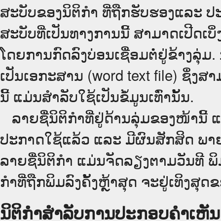
ສະບັບຂອງນິຕິກໍາ ທີ່ຖືກຮັບຮອງແລະ ປ
ສະບັບທີ່ເປັນທາງການນີ້ ສາມາດເປີດເ
ໂດຍການກົດລົງບ່ອນເຊື່ອມຕໍ່ຢູ່ຂ້າງລຸ່ມ
ເປັນເອກະສານ (word text file) ຊຶ່ງສາ
ນີ້ ແມ່ນສຳລັບໃຊ້ເປັນຂໍ້ມູນເທົ່ານັ້ນ.
ລາຍຊື່ນິຕິກຳທີ່ຢູ່ດ້ານລຸ່ມຂອງໜ້ານີ້ 
ປະກາດໃຊ້ແລ້ວ ແລະ ມີຜົນສັກສິດ ພາ
ລາຍຊື່ນິຕິກຳ ແມ່ນຈັດລຽງຕາມວັນທີ ພ
ກຳທີ່ຖືກພິມລົງຄັ້ງຫຼ້າສຸດ ຈະຢູ່ເທິງສຸດຂ
ນິຕິກຳສຳລັບການປະກອບຄຳເຫັນ