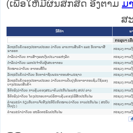
(ເພື່ອໃຫ້ມີຜົນສັກສິດ ອີງຕາມ
ມາ
ສະ
ນິຕິກໍາ
ພາ
ລັດຖະບັນຍັດຂອງປະທານປະເທດ ວ່າດ້ວຍ ລາຍການສິນຄ້າ ແລະ ອັດຕາພາສີ
ກະຊວງ ການເງ
ຂາອອກ
ດຳລັດວ່າດ້ວຍ ການສ້າງແຜນງົບປະມານແຫ່ງລັດ
ກະຊວງ ການເງ
ດໍາລັດວ່າດ້ວຍ ເລກປະຈໍາຕົວຜູ້ເສຍອາກອນ
ກະຊວງ ການເງ
ກົດໝາຍວ່າດ້ວຍ ອາກອນທີ່ດິນ
ກະຊວງ ການເງ
ລັດຖະບັນຍັດວ່າດ້ວຍ ອັດຕາຄ່າຊັບພະຍາກອນທໍາມະຊາດ
ກະຊວງ ການເງ
ລັດຖະບັນຍັດຂອງປະທານປະເທດ ວ່າດ້ວຍການປັບປຸງອັດຕາອາກອນຊົມໃຊ້ຂອງ
ກະຊວງ ການເງ
ບາງປະເພດສິນຄ້າ
ຂໍ້ຕົກລົງວ່າດ້ວຍ ການຄຸ້ມຄອງສະມາຄົມປະກັນໄພແຫ່ງ ສປປ ລາວ
ກະຊວງ ການເງ
ຂໍ້ຕົກລົງວ່າດ້ວຍ ໂຄງປະກອບການບໍລິຫານຄຸ້ມຄອງບໍລິສັດປະກັນໄພ
ກະຊວງ ການເງ
ຄຳແນະນຳ ກ່ຽວກັບການຈັດຕັ້ງປະຕິບັດກົດໝາຍວ່າດ້ວຍ ການປະກັນໄພ ( ສະບັບ
ກະຊວງ ການເງ
ປັບປຸງ )
ຄຳແນະນຳວ່າດ້ວຍ ຜະລິດຕະພັນປະກັນໄພ
ກະຊວງ ການເງ
ໜ