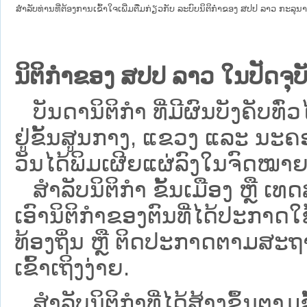
ສໍາລັບທ່ານທີ່ຕ້ອງການເຂົ້າໃຈເພີ່ມຕື່ມກ່ຽວກັບ ລະບົບນິຕິກຳຂອງ ສປປ ລາວ ກະລຸນາເຂົ
ນິຕິກຳຂອງ ສປປ ລາວ ໃນປັດຈຸບັ
ບັນດານິຕິກໍາ ທີ່ມີຜົນບັງຄັບທົ່ວ
ຢູ່ຂັ້ນ​ສູນ​ກາງ, ແຂວງ ແລະ ນະຄອ
ວັນໄດ້ພິມເຜີຍແຜ່ລົງໃນຈົດໝາຍ
ສຳລັບນິ​ຕິ​ກຳ ຂັ້ນເມືອງ ຫຼື 
ເອົານິຕິກຳຂອງຕົນທີ່ໄດ້ປະກາດໃຊ້ແ
ທ້ອງຖິ່ນ ຫຼື ຕິດປະກາດຕາມສະຖ
ເຂົ້າເຖິງງ່າຍ.
ສໍາລັບນິຕິກໍາທີ່ໄດ້ສ້າງຂຶ້ນຕາມ