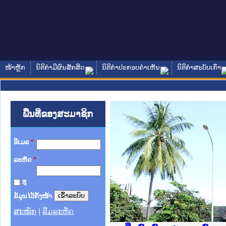
ໜ້າຫຼັກ
ນິຕິກໍາມີຜົນສັກສິດ
ນິຕິກໍາປະກອບຄໍາເຫັນ
ນິຕິກໍາສະບັບເກົ່າ
ພື້ນທີ່ຂອງສະມາຊິກ
ອີເມລ
*
ລະຫັດ
*
ຈື່
ຂໍ້ມູນໄວ້ຄັ້ງໜ້າ
ສະໝັກ
|
ລືມລະຫັດ