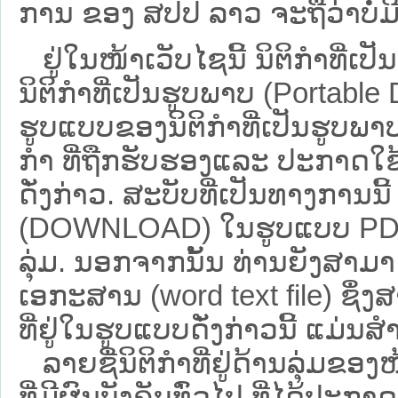
ການ ຂອງ ສປ​ປ ລາວ ​ຈະຖື​ວ່າບໍ່​ມີ​ຜົ
ຢູ່ໃນໜ້າ​ເວັບ​ໄຊ​ນີ້ ນິຕິກຳທີ
ນິຕິກໍາທີ່ເປັນຮູບພາບ (Portabl
ຮູບແບບຂອງນິຕິກໍາທີ່ເປັນຮູບພາບ
ກໍາ ທີ່ຖືກຮັບຮອງແລະ ປະກາດໃຊ
ດັ່ງກ່າວ. ສະບັບທີ່ເປັນທາງການນີ
(DOWNLOAD) ໃນຮູບແບບ PDF ໂດ
ລຸ່ມ. ນອກຈາກນັ້ນ ທ່ານຍັງສາມາດເ
ເອກະສານ (word text file) ຊຶ່
ທີ່ຢູ່ໃນຮູບແບບດັ່ງກ່າວນີ້ ແມ່ນສຳລ
ລາຍຊື່ນິຕິກຳທີ່ຢູ່ດ້ານລຸ່ມຂອ
ທີ່ມີຜົນບັງຄັບທົ່ວໄປ ທີ່ໄດ້ປະກ