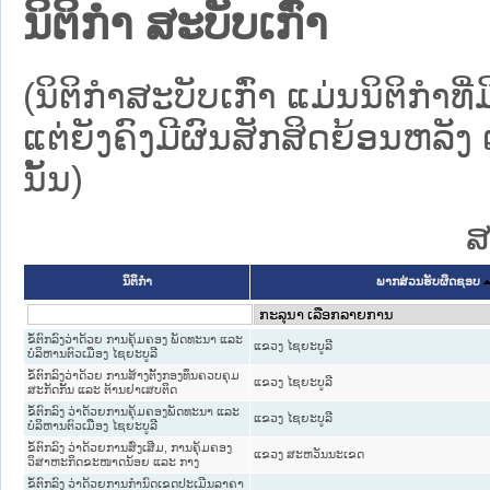
ນິຕິກໍາ ສະບັບເກົ່າ
(ນິຕິກໍາສະບັບເກົ່າ ແມ່ນນິຕິກໍ
ແຕ່ຍັງຄົງມີຜົນສັກສິດຍ້ອນຫລັງ 
ນັ້ນ)
ສ
ນິຕິກໍາ
ພາກສ່ວນຮັບຜິດຊອບ
ຂໍ້ຕົກລົງວ່າດ້ວຍ ການຄຸ້ມຄອງ ພັດທະນາ ແລະ
ແຂວງ ໄຊຍະບູລີ
ບໍລິຫານຕົວເມືອງ ໄຊຍະບູລີ
ຂໍ້ຕົກລົງວ່າດ້ວຍ ການສ້າງຕັ້ງກອງທຶນຄວບຄຸມ
ແຂວງ ໄຊຍະບູລີ
ສະກັດກັ້ນ ແລະ ຕ້ານຢາເສບຕິດ
ຂໍ້ຕົກລົງ ວ່າດ້ວຍການຄຸ້ມຄອງພັດທະນາ ແລະ
ແຂວງ ໄຊຍະບູລີ
ບໍລິຫານຕົວເມືອງ ໄຊຍະບູລີ
ຂໍ້ຕົກລົງ ວ່າດ້ວຍການສົ່ງເສີມ, ການຄຸ້ມຄອງ
ແຂວງ ສະຫວັນນະເຂດ
ວິສາຫະກິດຂະໜາດນ້ອຍ ແລະ ກາງ
ຂໍ້ຕົກລົງ ວ່າດ້ວຍການກໍານົດເຂດປະເມີນລາຄາ