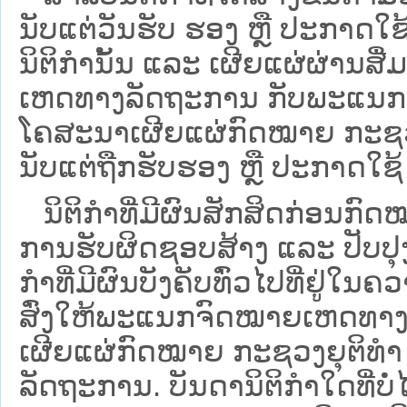
ນັບແຕ່ວັນຮັບ ຮອງ ຫຼື ປະກາດໃຊ
ນິຕິກໍານັ້ນ ແລະ ເຜີຍແຜ່ຜ່ານສື
ເຫດທາງລັດຖະການ ກັບ​ພະແນກຈົ
ໂຄສະນາເຜີຍແຜ່ກົດໝາຍ ກະຊວງຍ
ນັບແຕ່ຖືກຮັບຮອງ ຫຼື ປະກາດໃຊ້ 
ນິ​ຕິ​ກຳ​ທີ່​ມີ​ຜົນ​ສັກ​ສິດ​ກ່ອນ​ກົດ
ການ​ຮັບ​ຜິດ​ຊອບ​ສ້າງ ແລະ ປັບ​ປ
ກໍາທີ່ມີຜົນບັງຄັບທົ່ວໄປທີ່ຢູ່ໃ
ສົ່ງໃຫ້​ພະແນກຈົດ​ໝາຍ​ເຫດ​ທາງ
ເຜີຍແຜ່ກົດໝາຍ ກະຊວງຍຸຕິທໍາ
ລັດຖະການ. ບັນ​ດາ​ນິ​ຕິ​ກຳ​ໃດ​ທີ່ບໍ່