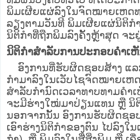
ພິມເຜີຍແຜ່ລົງໃນຈົດໝາຍເຫດທາ
ລຽງຕາມວັນທີ ພິມເຜີຍແຜ່ນິຕິ
ນິຕິກຳທີ່ຖືກພິມລົງຄັ້ງຫຼ້າສຸດ ຈະຢ
ນິຕິກຳສຳລັບການປະກອບຄຳເຫ
ອົງການທີ່ຮັບຜິດຊອບສ້າງ ແລະ 
ກຳມາລົງໃນ​ເວັບ​ໄຊຈົດໝາຍເຫ
ສໍາລັບກໍານົດເວລາທາບທາມຄໍາເຫັ
ຈະມີຮ່າງໃໝ່ມາປ່ຽນແທນ ຫຼື ນິ
ນອກຈາກນັ້ນ ອົງການຮັບຜິດຊອບ
ເອົາຮ່າງນິຕິກຳຂອງຕົນ ໄປລົງໃນ​ເວ
ກຳ) ຫຼື ພິມລົງໃນສື່ສິ່ງພິມ ຫຼື 