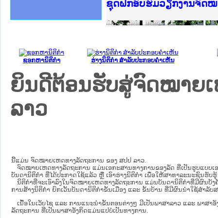
Ministry of Justice Lao
ເຜີຍແຜ່ວັບໄຊຈົດໝາຍເຫດທ
ກະຊວງຍຸຕິທຳ
ຊຸດຝຶກອົບຮົມວຽກງານຈົດ
ກອງປະຊຸມທົບທວນຄືນການຈ
ຝຶກອົບຮົມ ຜູ່ປະສານງານ
ຝຶກອົບຮົມ ຜູ່ປະສານງານ
ເຜີຍແຜ່ແອັບກົດໝາຍລາວ 
ເຜີຍແຜ່ແອັບກົດໝາຍລາວ ແ
ຍົກລະດັບວຽກງານຈົດໝາຍເ
ຊຸດຝຶກອົບຮົມວຽກງານຈົດ
ຊອກຫານິຕິກໍາ
ຮ່າງນິຕິກໍາ ສໍາລັບປະກອບຄໍາເຫັນ
ຍິນດີຕ້ອນຮັບສູ່ຈົດໝ
ລາວ
ນີ້ແມ່ນ ຈົດໝາຍເຫດທາງລັດຖະການ ຂອງ ສປປ ລາວ.
ຈົດໝາຍເຫດທາງລັດຖະການ ແມ່ນ​ເອ​ກະ​ສານ​ທາງ​ການ​ຂອງ​ລັດ ທີ່​ເປັນ​ຮູບ​ແບບ​ເອ​ເລັກ​ໂຕ​
ບັນ​ດາ​ນິ​ຕິ​ກຳ ທີ່ໄດ້ປະກາດໃຊ້ແລ້ວ ຫຼື ເອົາຮ່າງນິຕິກໍາ ເພື່ອໃຫ້​ສາ​ທາ​ລະ​ນະ​ຊົນ​ຮັບ​ຮ
ນິ​ຕິ​ກຳ​ທີ່​ຈະ​ເອົາ​ລົງ​ໃນ​ຈົດ​ໝາຍ​ເຫດ​ທາງ​ລັດ​ຖະ​ການ ​ແມ່ນ​ບັນ​ດາ​ນິ​ຕິ​ກຳ​ທີ່​ມີ​ຜົນ​ບັງ​ຄ
ການ​ສ້າງ​ນິ​ຕິ​ກຳ ຍົກ​ເວັ້ນ​ບັນ​ດານິ​ຕິ​ກຳ​ຂັ້ນ​ເມືອງ ແລະ ຂັ້ນ​ບ້ານ ​ທີ່​ມີ​ຜົນ​ນຳ​ໃຊ້​ສຳ​
ເນື້ອໃນ​ເວັບ​ໄຊ​ ແລະ ການແນະນໍາຂັ້ນຕອນຕ່າງໆ ມີເປັນພາສາລາວ ແລະ ພາສາອັ
ລັດຖະການ ທີ່ເປັນພາສາອັງກິດແມ່ນແປບໍ່ເປັນທາງການ.