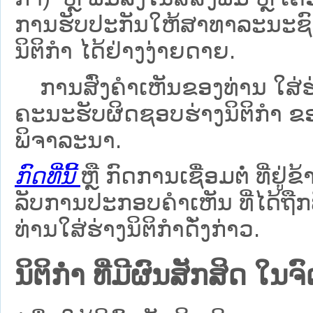
ການຮັບປະກັນໃຫ້ສາທາລະນະຊົນ
ນິຕິກຳ ໄດ້ຢ່າງງ່າຍດາຍ.
ການສົ່ງຄໍາເຫັນຂອງທ່ານ ໃສ່ຮ່
ຄະນະຮັບຜິດຊອບຮ່າງນິຕິກຳ ຂອງ
ພິຈາລະນາ.
ກົດທີ່ນີ້
ຫຼື ກົດການເຊື່ອມຕໍ່ ທີ່ຢູ່ຂ
ລັບການປະກອບຄຳເຫັນ ທີ່ໄດ້ຖືກ
ທ່ານໃສ່ຮ່າງນິຕິກຳດັ່ງກ່າວ.
ນິຕິກໍາ ທີ່ມີຜົນສັກສິດ