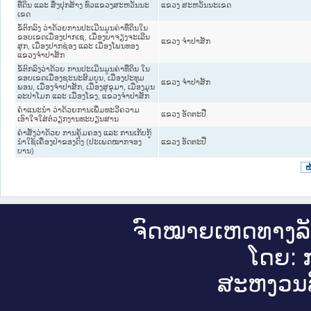
ທີ່ດິນ ແລະ ສິ່ງປຸກສ້າງ ທົ່ວແຂວງສະຫວັນນະ
ແຂວງ ສະຫວັນນະເຂດ
ເຂດ
ຂໍ້ຕົກລົງ ວ່າດ້ວຍການປະເມີນມູນຄ່າທີ່ດິນໃນ
ຂອບເຂດເມືອງປາກເຊ, ເມືອງບາຈຽງຈະເລີນ
ແຂວງ ຈໍາປາສັກ
ສຸກ, ເມືອງປາກຊ່ອງ ແລະ ເມືອງໂພນທອງ
ແຂວງຈຳປາສັກ
ຂໍ້ຕົກລົງວ່າດ້ວຍ ການປະເມີນມູນຄ່າທີ່ດິນ ໃນ
ຂອບເຂດເມືອງຊະນະສົມບູນ, ເມືອງປະທຸມ
ແຂວງ ຈໍາປາສັກ
ພອນ, ເມືອງຈຳປາສັກ, ເມືອງສຸຂຸມາ, ເມືອງມຸນ
ລະປາໂມກ ແລະ ເມືອງໂຂງ, ແຂວງຈຳປາສັກ
ຄຳແນະນຳ ວ່າດ້ວຍການເພີ່ມທະວີຄວາມ
ແຂວງ ອັດຕະປື
ເອົາໃຈໃສ່ຕໍ່ວຽກງານທະບຽນສານ
ຄຳສັ່ງວ່າດ້ວຍ ການຄຸ້ມຄອງ ແລະ ການເກັບກູ້
ນຳໃຊ້ເຄື່ອງປ່າຂອງດົງ (ປະເພດໝາກຈອງ
ແຂວງ ອັດຕະປື
ບານ)
ໜ
ຈົດ​ໝາຍ​ເຫດ​ທາງ​ລ
ໂດຍ: ກ
ສະ​ຫງວນ​ລ