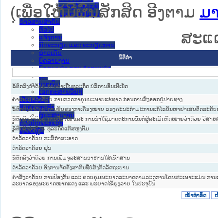
ແຂວງ ໄຊຍະບູລີ
(ເພື່ອໃຫ້ມີຜົນສັກສິດ ອີງຕາມ
ມາ
ແຂວງ ໄຊສົມບູນ
ຂ່າວສານສໍາຄັນ
​ທົ່ວ​ໄປ
ສະແດ
ແຈ້ງການ
ກົດລະບຽບ ແລະ ລະບຽບການ
ຂ່າວເດັ່ນ
ນິຕິກໍາ
ບົດລາຍງານ
ບົດແນະນໍາ ແລະ ຄໍາແນະນໍາ
ຄູ່ມື
ແບບພີມ
ຂໍ້ຕົກລົງວ່າດ້ວຍ ການດຳເນີນທຸລະກິດ ບໍລິການອິນເຕີເນັດ
ເອກກະສານອື່ນໆ
ເວັບໄຊອື່ນໆ
ຄຳແນະນຳວ່າດ້ວຍ ການກວດກາຄຸນນະພາບແຮ່ທາດ ກ່ອນການສົ່ງອອກຢູ່ປາຍທາງ
ຕິດຕໍ່ພວກເຮົາ
ຂໍ້ຕົກລົງວ່າດ້ວຍ ການຮັບຮອງກາເຄື່ອງໝາຍ ຂອງຄະນະກຳມະການແກ້ໄຂບັນຫາຢາເສບຕິດລະດັ
ຜູ້ປະສານງານ
ຂໍ້ຕົກລົງວ່າດ້ວຍ ການປັບໃໝ ແລະ ການນຳໃຊ້ມາດຕະການອື່ນຕໍ່ຜູ້ລະເມິີດກົດໝາຍວ່າດ້ວຍ ວິສາຫ
ກ່ຽວກັບພວກເຮົາ
ຂໍ້ຕົກລົງວ່າດ້ວຍ ທຸລະກິດແກ໊ສຫຸງຕົ້ມ
ຊ່ວຍເຫຼືອ
ດຳລັດວ່າດ້ວຍ ກະສິກຳສະອາດ
ດຳລັດວ່າດ້ວຍ ຝຸ່ນ
ຂໍ້ຕົກລົງວ່າດ້ວຍ ການເພີ່ມຈຸລະສານອາຫານໃສ່ເຂົ້າສານ
ດຳລັດວ່າດ້ວຍ ອົງການຈັດຕັ້ງສາກົນທີ່ບໍ່ສັງກັດລັດຖະບານ
ຄຳສັ່ງວ່າດ້ວຍ ການປ້ອງກັນ ແລະ ຄວບຄຸມພະຍາດລະບາດຕາມລະດູການໂດຍສະເພາະແມ່ນ ການ
ລະບາດຂອງພະຍາດໝາກແດງ ແລະ ພະຍາດໄຂ້ຍຸງລາຍ ໃນປະຈຸບັນ
ໜ້າທໍາອິດ
ໜ