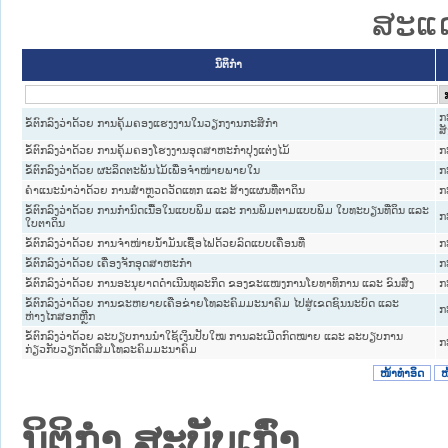
ສະແດ
ນິຕິກໍາ
ກ
ຂໍ້ຕົກລົງວ່າດ້ວຍ ການຄຸ້ມຄອງແຮງງານໃນວຽກງານກະສິກຳ
ສ
ຂໍ້ຕົກລົງວ່າດ້ວຍ ການຄຸ້ມຄອງໂຮງງານອຸດສາຫະກຳປຸງແຕ່ງໄມ້
ກ
ຂໍ້ຕົກລົງວ່າດ້ວຍ ຜະລິດຕະພັນໄມ້ເພື່ອຈຳໜ່າຍພາຍໃນ
ກ
ຄຳແນະນຳວ່າດ້ວຍ ການສຳຫຼວດວັດແທກ ແລະ ສ້າງແຜນທີ່ຕາດິນ
ກ
ຂໍ້ຕົກລົງວ່າດ້ວຍ ການກຳນົດເນື້ອໃນແບບພິມ ແລະ ການພິມຕາມແບບພິມ ໃບທະບຽນທີ່ດິນ ແລະ
ກ
ໃບຕາດິນ
ຂໍ້ຕົກລົງວ່າດ້ວຍ ການຈຳໜ່າຍນ້ຳມັນເຊື້ອໄຟດ້ວຍລົດແບບເຄື່ອນທີ່
ກ
ຂໍ້ຕົກລົງວ່າດ້ວຍ ເຄື່ອງຈັກອຸດສາຫະກຳ
ກ
ຂໍ້ຕົກລົງວ່າດ້ວຍ ການອະນຸຍາດດຳເນີນທຸລະກິດ ຂອງຂະແໜງການໂຍທາທິການ ແລະ ຂົນສົ່ງ
ກ
ຂໍ້ຕົກລົງວ່າດ້ວຍ ການຂະຫຍາຍເຄືອຂ່າຍໂທລະຄົມມະນາຄົມ ໄປສູ່ເຂດຊົນນະບົດ ແລະ
ກ
ຫ່າງໄກສອກຫຼີກ
ຂໍ້ຕົກລົງວ່າດ້ວຍ ລະບຽບການນຳໃຊ້ເງິນປັບໃໝ ການລະເມີດກົດໝາຍ ແລະ ລະບຽບການ
ກ
ກ່ຽວກັບວຽກດັດສົມໂທລະຄົມມະນາຄົມ
ໜ້າທໍາອິດ
ໜ
ນິຕິກໍາ ສະບັບເກົ່າ