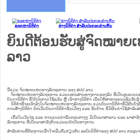
ຊອກຫານິຕິກໍາ
ຮ່າງນິຕິກໍາ ສໍາລັບປະກອບຄໍາເຫັນ
ຍິນດີຕ້ອນຮັບສູ່ຈົດໝ
ລາວ
ນີ້ແມ່ນ ຈົດໝາຍເຫດທາງລັດຖະການ ຂອງ ສປປ ລາວ.
ຈົດໝາຍເຫດທາງລັດຖະການ ແມ່ນ​ເອ​ກະ​ສານ​ທາງ​ການ​ຂອງ​ລັດ ທີ່​ເປັນ​ຮູບ​ແບບ​ເອ​ເລັກ​ໂຕ​
ບັນ​ດາ​ນິ​ຕິ​ກຳ ທີ່ໄດ້ປະກາດໃຊ້ແລ້ວ ຫຼື ເອົາຮ່າງນິຕິກໍາ ເພື່ອໃຫ້​ສາ​ທາ​ລະ​ນະ​ຊົນ​ຮັບ​ຮ
ນິ​ຕິ​ກຳ​ທີ່​ຈະ​ເອົາ​ລົງ​ໃນ​ຈົດ​ໝາຍ​ເຫດ​ທາງ​ລັດ​ຖະ​ການ ​ແມ່ນ​ບັນ​ດາ​ນິ​ຕິ​ກຳ​ທີ່​ມີ​ຜົນ​ບັງ​ຄ
ການ​ສ້າງ​ນິ​ຕິ​ກຳ ຍົກ​ເວັ້ນ​ບັນ​ດານິ​ຕິ​ກຳ​ຂັ້ນ​ເມືອງ ແລະ ຂັ້ນ​ບ້ານ ​ທີ່​ມີ​ຜົນ​ນຳ​ໃຊ້​ສຳ​
ເນື້ອໃນ​ເວັບ​ໄຊ​ ແລະ ການແນະນໍາຂັ້ນຕອນຕ່າງໆ ມີເປັນພາສາລາວ ແລະ ພາສາອັ
ລັດຖະການ ທີ່ເປັນພາສາອັງກິດແມ່ນແປບໍ່ເປັນທາງການ.
ສໍາລັບທ່ານທີ່ຕ້ອງການເຂົ້າໃຈເພີ່ມຕື່ມກ່ຽວກັບ ລະບົບນິຕິກຳຂອງ ສປປ ລາວ ກະລຸນາເຂົ