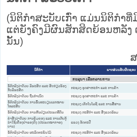
(ນິຕິກໍາສະບັບເກົ່າ ແມ່ນນິຕິກໍ
ແຕ່ຍັງຄົງມີຜົນສັກສິດຍ້ອນຫລັງ 
ນັ້ນ)
ສ
ນິຕິກໍາ
ພາກສ່ວນຮັບຜິດຊອບ
ຂໍ້ຕົກລົງວ່າດ້ວຍ ລິຂະສິດ ແລະ ສິດກ່ຽວຂ້ອງ
ກະຊວງ ອຸດສາຫະກຳ ແລະ ການຄ້າ
ກັບລິຂະສິດ
ຂໍ້ຕົກລົງວ່າດ້ວຍ ຖິ່ນກໍາເນີດ
ກະຊວງ ອຸດສາຫະກຳ ແລະ ການຄ້າ
ຂໍ້ຕົກລົງວ່າດ້ວຍ ການຂຶ້ນທະບຽນເລກໝາຍ
ກະຊວງ ເຕັກໂນໂລຊີ ແລະ ການສື່ສານ
ໂທລະສັບ
ຂໍ້ຕົກລົງວ່າດ້ວຍ ການຫັນປ່ຽນປະເພດທີ່ດິນ
ກະຊວງ ກະສິກຳ ແລະ ສິ່ງແວດລ້ອມ
ຄຳສັ່ງວ່າດ້ວຍ ການຄຸ້ມຄອງ ແລະ ການເກັບກູ້
ນຳໃຊ້ເຄື່ອງປ່າຂອງດົງ (ປະເພດໝາກຈອງ
ແຂວງ ອັດຕະປື
ບານ)
ຂໍ້ຕົກລົງວ່າດ້ວຍ ຜະລິດຕະພັນໄມ້
ກະຊວງ ກະສິກຳ ແລະ ສິ່ງແວດລ້ອມ