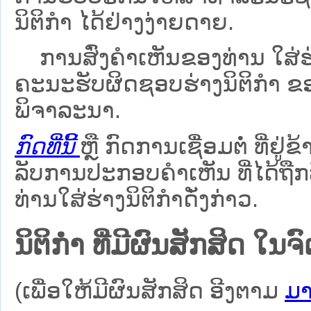
ນິຕິກຳ ໄດ້ຢ່າງງ່າຍດາຍ.
ການສົ່ງຄໍາເຫັນຂອງທ່ານ ໃສ່ຮ່
ຄະນະຮັບຜິດຊອບຮ່າງນິຕິກຳ ຂອງ
ພິຈາລະນາ.
ກົດທີ່ນີ້
ຫຼື ກົດການເຊື່ອມຕໍ່ ທີ່ຢູ່ຂ
ລັບການປະກອບຄຳເຫັນ ທີ່ໄດ້ຖືກ
ທ່ານໃສ່ຮ່າງນິຕິກຳດັ່ງກ່າວ.
ນິຕິກໍາ ທີ່ມີຜົນສັກສິດ
(ເພື່ອໃຫ້ມີຜົນສັກສິດ ອີງຕາມ
ມາ