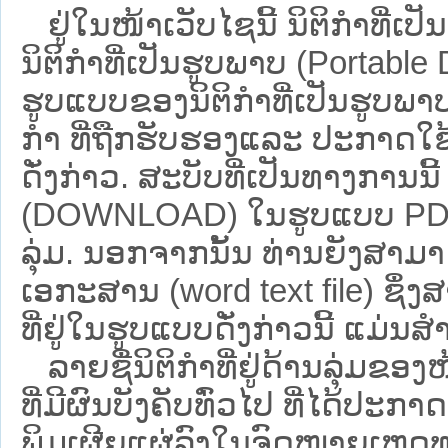
ຢູ່ໃນໜ້າ​ເວັບ​ໄຊ​ນີ້ ນິຕິກຳທີ
ນິຕິກໍາທີ່ເປັນຮູບພາບ (Portabl
ຮູບແບບຂອງນິຕິກໍາທີ່ເປັນຮູບພາບ
ກໍາ ທີ່ຖືກຮັບຮອງແລະ ປະກາດໃຊ
ດັ່ງກ່າວ. ສະບັບທີ່ເປັນທາງການນີ
(DOWNLOAD) ໃນຮູບແບບ PDF ໂດ
ລຸ່ມ. ນອກຈາກນັ້ນ ທ່ານຍັງສາມາດເ
ເອກະສານ (word text file) ຊຶ່
ທີ່ຢູ່ໃນຮູບແບບດັ່ງກ່າວນີ້ ແມ່ນສຳລ
ລາຍຊື່ນິຕິກຳທີ່ຢູ່ດ້ານລຸ່ມຂອ
ທີ່ມີຜົນບັງຄັບທົ່ວໄປ ທີ່ໄດ້ປະກ
ພິມເຜີຍແຜ່ລົງໃນຈົດໝາຍເຫດທາ