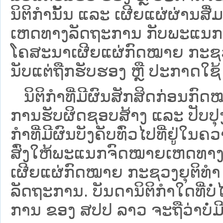
ນິຕິກໍານັ້ນ ແລະ ເຜີຍແຜ່ຜ່ານສື
ເຫດທາງລັດຖະການ ກັບ​ພະແນກຈົ
ໂຄສະນາເຜີຍແຜ່ກົດໝາຍ ກະຊວງຍ
ນັບແຕ່ຖືກຮັບຮອງ ຫຼື ປະກາດໃຊ້ 
ນິ​ຕິ​ກຳ​ທີ່​ມີ​ຜົນ​ສັກ​ສິດ​ກ່ອນ​ກົດ
ການ​ຮັບ​ຜິດ​ຊອບ​ສ້າງ ແລະ ປັບ​ປ
ກໍາທີ່ມີຜົນບັງຄັບທົ່ວໄປທີ່ຢູ່ໃ
ສົ່ງໃຫ້​ພະແນກຈົດ​ໝາຍ​ເຫດ​ທາງ
ເຜີຍແຜ່ກົດໝາຍ ກະຊວງຍຸຕິທໍາ
ລັດຖະການ. ບັນ​ດາ​ນິ​ຕິ​ກຳ​ໃດ​ທີ່ບໍ່
ການ ຂອງ ສປ​ປ ລາວ ​ຈະຖື​ວ່າບໍ່​ມີ​ຜົ