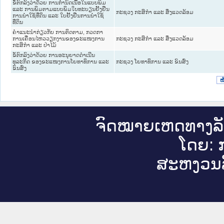
ຂໍ້ຕົກລົງວ່າດ້ວຍ ການກຳນົດເນື້ອໃນແບບພິມ
ແລະ ການພິມຕາມແບບພິມໃບທະບຽນຢັ້ງຢືນ
ກະຊວງ ກະສິກຳ ແລະ ສິ່ງແວດລ້ອມ
ການນຳໃຊ້ທີ່ດິນ ແລະ ໃບຢັ້ງຢືນການນຳໃຊ້
ທີ່ດິນ
ຄຳແນະນຳກ່ຽວກັບ ການຕິດຕາມ, ກວດກາ
ການເຄື່ອນໄຫວວຽກງານຂອງຂະແໜງການ
ກະຊວງ ກະສິກຳ ແລະ ສິ່ງແວດລ້ອມ
ກະສິກຳ ແລະ ປ່າໄມ້
ຂໍ້ຕົກລົງວ່າດ້ວຍ ການອະນຸຍາດດຳເນີນ
ທຸລະກິດ ຂອງຂະແໜງການໂຍທາທິການ ແລະ
ກະຊວງ ໂຍທາທິການ ແລະ ຂົນສົ່ງ
ຂົນສົ່ງ
ໜ
ຈົດ​ໝາຍ​ເຫດ​ທາງ​ລ
ໂດຍ: ກ
ສະ​ຫງວນ​ລ