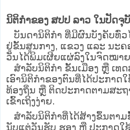
ນິຕິກຳຂອງ ສປປ ລາວ ໃນປັດຈຸບັ
ບັນດານິຕິກໍາ ທີ່ມີຜົນບັງຄັບທົ່ວ
ຢູ່ຂັ້ນ​ສູນ​ກາງ, ແຂວງ ແລະ ນະຄອ
ວັນໄດ້ພິມເຜີຍແຜ່ລົງໃນຈົດໝາຍ
ສຳລັບນິ​ຕິ​ກຳ ຂັ້ນເມືອງ ຫຼື 
ເອົານິຕິກຳຂອງຕົນທີ່ໄດ້ປະກາດໃຊ້ແ
ທ້ອງຖິ່ນ ຫຼື ຕິດປະກາດຕາມສະຖ
ເຂົ້າເຖິງງ່າຍ.
ສໍາລັບນິຕິກໍາທີ່ໄດ້ສ້າງຂຶ້ນຕາມ
ນັບແຕ່ວັນຮັບ ຮອງ ຫຼື ປະກາດໃຊ