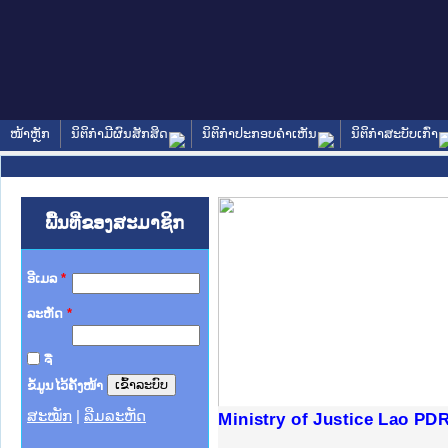
ໜ້າຫຼັກ
ນິຕິກໍາມີຜົນສັກສິດ
ນິຕິກໍາປະກອບຄໍາເຫັນ
ນິຕິກໍາສະບັບເກົ່າ
ພື້ນທີ່ຂອງສະມາຊິກ
ອີເມລ
*
ລະຫັດ
*
ຈື່
ຂໍ້ມູນໄວ້ຄັ້ງໜ້າ
ສະໝັກ
|
ລືມລະຫັດ
ງລັດຖະການໃຫ້ຜູ້ປະສານງານ
້ງປະຕິບັດວຽກງານຈົດໝາຍເຫດ
ງານຈົດໝາຍເຫດທາງລັດຖະການ
ງານຈົດໝາຍເຫດທາງລັດຖະການ
ລະ ເວັບໄຊຈົດໝາຍເຫດທາງ
ລະ ເວັບໄຊຈົດໝາຍເຫດທາງ
ຍເຫດທາງລັດຖະການ ໃຫ້ຜູ້
ຍເຫດທາງລັດຖະການ ໃຫ້ຜູ້
Ministry of Justice Lao PD
ຄານສັນຕິບານປະຊາຊົນ
າຄານຕຳຫຼວດປະຊາຊົນ
ຊາຊົນ ພາກເໜືອ
ຊາຊົນ ພາກກາງ
ພາກເໜືອ
າກກາງ
ຖະການ
າກໃຕ້