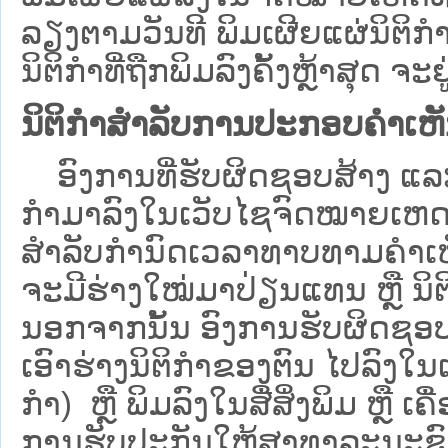
ລຽງຕາມວັນທີ ພິມເຜີຍແຜ່ນິຕິ
ນິຕິກຳທີ່ຖືກພິມລົງຄັ້ງຫຼ້າສຸດ ຈະຢ
ນິຕິກຳສຳລັບການປະກອບຄຳເຫ
ອົງການທີ່ຮັບຜິດຊອບສ້າງ ແລະ 
ກຳມາລົງໃນ​ເວັບ​ໄຊຈົດໝາຍເຫ
ສໍາລັບກໍານົດເວລາທາບທາມຄໍາເຫັ
ຈະມີຮ່າງໃໝ່ມາປ່ຽນແທນ ຫຼື ນິ
ນອກຈາກນັ້ນ ອົງການຮັບຜິດຊອບ
ເອົາຮ່າງນິຕິກຳຂອງຕົນ ໄປລົງໃນ​ເວ
ກຳ) ຫຼື ພິມລົງໃນສື່ສິ່ງພິມ ຫຼື 
ການຮັບປະກັນໃຫ້ສາທາລະນະຊົນ