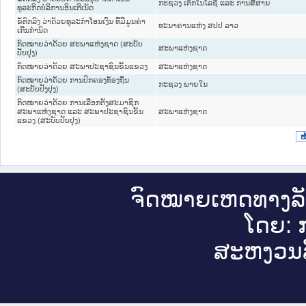
ກະຊວງ ເຕັກໂນໂລຊີ ແລະ ການສື່ສານ
ທຸລະກິດບໍລິການອິນເຕີເນັດ
ຂໍ້​ຕົກ​ລົງ ວ່າ​ດ້ວຍ​ທຸ​ລະ​ກຳ​ໂອ​ນ​ເງິນ ທີ່​ມີ​ມູນ​ຄ່າ​
ທະນາຄານແຫ່ງ ສປປ ລາວ
ເກີນ​ກຳ​ນົດ
ກົດໝາຍວ່າດ້ວຍ ສະພາແຫ່ງຊາດ (ສະບັບ
ສະພາແຫ່ງຊາດ
ປັບປຸງ)
ກົດໝາຍວ່າດ້ວຍ ສະພາປະຊາຊົນຂັ້ນແຂວງ
ສະພາແຫ່ງຊາດ
ກົດໝາຍວ່າດ້ວຍ ການປົກຄອງທ້ອງຖິ່ນ
ກະຊວງ ພາຍໃນ
(ສະບັບປັງປຸງ)
ກົດໝາຍວ່າດ້ວຍ ການເລືອກຕັ້ງສະມາຊິກ
ສະພາແຫ່ງຊາດ ແລະ ສະພາປະຊາຊົນຂັ້ນ
ສະພາແຫ່ງຊາດ
ແຂວງ (ສະບັບປັບປຸງ)
ໜ
ຈົດ​ໝາຍ​ເຫດ​ທາງ​ລ
ໂດຍ: ກ
ສະ​ຫງວນ​ລ