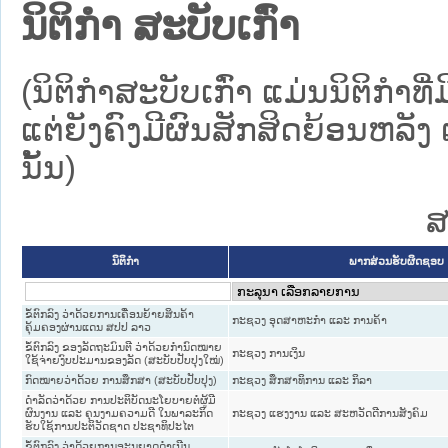
ນິຕິກໍາ ສະບັບເກົ່າ
(ນິຕິກໍາສະບັບເກົ່າ ແມ່ນນິຕິກໍ
ແຕ່ຍັງຄົງມີຜົນສັກສິດຍ້ອນຫລັງ 
ນັ້ນ)
ສ
ນິຕິກໍາ
ພາກສ່ວນຮັບຜິດຊອບ
ຂໍ້ຕົກລົງ ວ່າດ້ວຍການເຄື່ອນຍ້າຍສິນຄ້າ
ກະຊວງ ອຸດສາຫະກຳ ແລະ ການຄ້າ
ຄຸ້ມຄອງຜ່ານແດນ ສປປ ລາວ
ຂໍ້ຕົກລົງ ຂອງລັດຖະມົນຕີ ວ່າດ້ວຍກຳນົດໝາຍ
ກະຊວງ ການເງິນ
ໃຊ້ຈ່າຍງົບປະມານຂອງລັດ (ສະບັບປັບປຸງໃໝ່)
ກົດໝາຍວ່າດ້ວຍ ການສຶກສາ (ສະບັບປັບປຸງ)
ກະຊວງ ສຶກສາທິການ ແລະ ກິລາ
ດຳລັດວ່າດ້ວຍ ການປະຕິບັດນະໂຍບາຍຕໍ່ຜູ້ມີ
ຜົນງານ ແລະ ຄຸນງາມຄວາມດີ ໃນພາລະກິດ
ກະຊວງ ແຮງງານ ແລະ ສະຫວັດດີການສັງຄົມ
ຮັບໃຊ້ການປະຕິວັດຊາດ ປະຊາທິປະໄຕ
ຂໍ້ຕົກລົງ ວ່າດ້ວຍການອະນຸຍາດດຳເນີນ