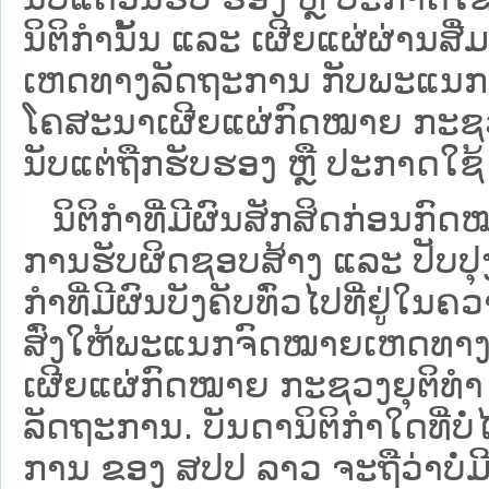
ນິຕິກໍານັ້ນ ແລະ ເຜີຍແຜ່ຜ່ານສື
ເຫດທາງລັດຖະການ ກັບ​ພະແນກຈົ
ໂຄສະນາເຜີຍແຜ່ກົດໝາຍ ກະຊວງຍ
ນັບແຕ່ຖືກຮັບຮອງ ຫຼື ປະກາດໃຊ້ 
ນິ​ຕິ​ກຳ​ທີ່​ມີ​ຜົນ​ສັກ​ສິດ​ກ່ອນ​ກົດ
ການ​ຮັບ​ຜິດ​ຊອບ​ສ້າງ ແລະ ປັບ​ປ
ກໍາທີ່ມີຜົນບັງຄັບທົ່ວໄປທີ່ຢູ່ໃ
ສົ່ງໃຫ້​ພະແນກຈົດ​ໝາຍ​ເຫດ​ທາງ
ເຜີຍແຜ່ກົດໝາຍ ກະຊວງຍຸຕິທໍາ
ລັດຖະການ. ບັນ​ດາ​ນິ​ຕິ​ກຳ​ໃດ​ທີ່ບໍ່
ການ ຂອງ ສປ​ປ ລາວ ​ຈະຖື​ວ່າບໍ່​ມີ​ຜົ