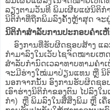
ພິມເຜີຍແຜ່ລົງໃນຈົດໝາຍເຫດທາ
ລຽງຕາມວັນທີ ພິມເຜີຍແຜ່ນິຕິ
ນິຕິກຳທີ່ຖືກພິມລົງຄັ້ງຫຼ້າສຸດ ຈະຢ
ນິຕິກຳສຳລັບການປະກອບຄຳເຫ
ອົງການທີ່ຮັບຜິດຊອບສ້າງ ແລະ 
ກຳມາລົງໃນ​ເວັບ​ໄຊຈົດໝາຍເຫ
ສໍາລັບກໍານົດເວລາທາບທາມຄໍາເຫັ
ຈະມີຮ່າງໃໝ່ມາປ່ຽນແທນ ຫຼື ນິ
ນອກຈາກນັ້ນ ອົງການຮັບຜິດຊອບ
ເອົາຮ່າງນິຕິກຳຂອງຕົນ ໄປລົງໃນ​ເວ
ກຳ) ຫຼື ພິມລົງໃນສື່ສິ່ງພິມ ຫຼື 