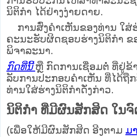
ການຮັບປະກັນໃຫ້ສາທາລະນະຊົນ
ນິຕິກຳ ໄດ້ຢ່າງງ່າຍດາຍ.
ການສົ່ງຄໍາເຫັນຂອງທ່ານ ໃສ່ຮ່
ຄະນະຮັບຜິດຊອບຮ່າງນິຕິກຳ ຂອງ
ພິຈາລະນາ.
ກົດທີ່ນີ້
ຫຼື ກົດການເຊື່ອມຕໍ່ ທີ່ຢູ່ຂ
ລັບການປະກອບຄຳເຫັນ ທີ່ໄດ້ຖືກ
ທ່ານໃສ່ຮ່າງນິຕິກຳດັ່ງກ່າວ.
ນິຕິກໍາ ທີ່ມີຜົນສັກສິດ
(ເພື່ອໃຫ້ມີຜົນສັກສິດ ອີງຕາມ
ມາ