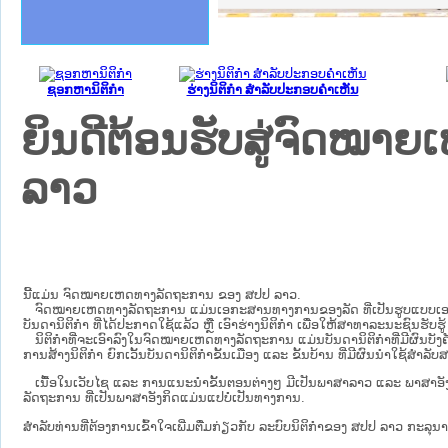
ຄານສັນຕິບານປະຊາຊົນ
າຄານຕຳຫຼວດປະຊາຊົນ
ຊາຊົນ ພາກເໜືອ
ຊາຊົນ ພາກກາງ
ພາກເໜືອ
າກກາງ
ຖະການ
າກໃຕ້
ຊອກຫານິຕິກໍາ
ຮ່າງນິຕິກໍາ ສໍາລັບປະກອບຄໍາເຫັນ
ຍິນດີຕ້ອນຮັບສູ່ຈົດໝ
ລາວ
ນີ້ແມ່ນ ຈົດໝາຍເຫດທາງລັດຖະການ ຂອງ ສປປ ລາວ.
ຈົດໝາຍເຫດທາງລັດຖະການ ແມ່ນ​ເອ​ກະ​ສານ​ທາງ​ການ​ຂອງ​ລັດ ທີ່​ເປັນ​ຮູບ​ແບບ​ເອ​ເລັກ​ໂຕ​
ບັນ​ດາ​ນິ​ຕິ​ກຳ ທີ່ໄດ້ປະກາດໃຊ້ແລ້ວ ຫຼື ເອົາຮ່າງນິຕິກໍາ ເພື່ອໃຫ້​ສາ​ທາ​ລະ​ນະ​ຊົນ​ຮັບ​ຮ
ນິ​ຕິ​ກຳ​ທີ່​ຈະ​ເອົາ​ລົງ​ໃນ​ຈົດ​ໝາຍ​ເຫດ​ທາງ​ລັດ​ຖະ​ການ ​ແມ່ນ​ບັນ​ດາ​ນິ​ຕິ​ກຳ​ທີ່​ມີ​ຜົນ​ບັງ​ຄ
ການ​ສ້າງ​ນິ​ຕິ​ກຳ ຍົກ​ເວັ້ນ​ບັນ​ດານິ​ຕິ​ກຳ​ຂັ້ນ​ເມືອງ ແລະ ຂັ້ນ​ບ້ານ ​ທີ່​ມີ​ຜົນ​ນຳ​ໃຊ້​ສຳ​
ເນື້ອໃນ​ເວັບ​ໄຊ​ ແລະ ການແນະນໍາຂັ້ນຕອນຕ່າງໆ ມີເປັນພາສາລາວ ແລະ ພາສາອັ
ລັດຖະການ ທີ່ເປັນພາສາອັງກິດແມ່ນແປບໍ່ເປັນທາງການ.
ສໍາລັບທ່ານທີ່ຕ້ອງການເຂົ້າໃຈເພີ່ມຕື່ມກ່ຽວກັບ ລະບົບນິຕິກຳຂອງ ສປປ ລາວ ກະລຸນາເຂົ