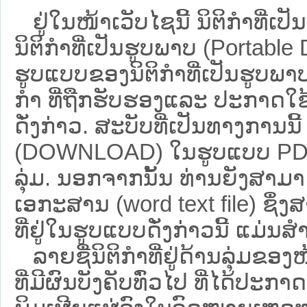
ຢູ່ໃນໜ້າ​ເວັບ​ໄຊ​ນີ້ ນິຕິກຳທີ
ນິຕິກໍາທີ່ເປັນຮູບພາບ (Portabl
ຮູບແບບຂອງນິຕິກໍາທີ່ເປັນຮູບພາບ
ກໍາ ທີ່ຖືກຮັບຮອງແລະ ປະກາດໃຊ
ດັ່ງກ່າວ. ສະບັບທີ່ເປັນທາງການນີ
(DOWNLOAD) ໃນຮູບແບບ PDF ໂດ
ລຸ່ມ. ນອກຈາກນັ້ນ ທ່ານຍັງສາມາດເ
ເອກະສານ (word text file) ຊຶ່
ທີ່ຢູ່ໃນຮູບແບບດັ່ງກ່າວນີ້ ແມ່ນສຳລ
ລາຍຊື່ນິຕິກຳທີ່ຢູ່ດ້ານລຸ່ມຂອ
ທີ່ມີຜົນບັງຄັບທົ່ວໄປ ທີ່ໄດ້ປະກ