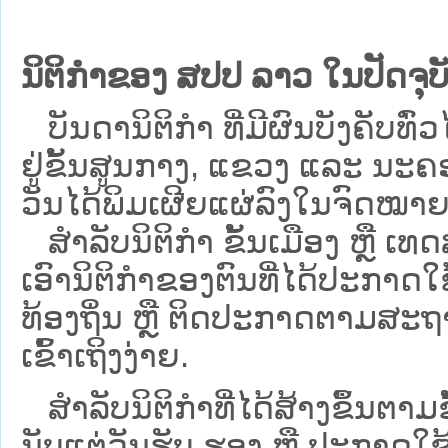
ນິຕິກຳຂອງ ສປປ ລາວ ໃນປັດຈຸບັ
ບັນດານິຕິກໍາ ທີ່ມີຜົນບັງຄັບທົ່ວ
ຢູ່ຂັ້ນ​ສູນ​ກາງ, ແຂວງ ແລະ ນະຄອ
ວັນໄດ້ພິມເຜີຍແຜ່ລົງໃນຈົດໝາຍ
ສຳລັບນິ​ຕິ​ກຳ ຂັ້ນເມືອງ ຫຼື 
ເອົານິຕິກຳຂອງຕົນທີ່ໄດ້ປະກາດໃຊ້ແ
ທ້ອງຖິ່ນ ຫຼື ຕິດປະກາດຕາມສະຖ
ເຂົ້າເຖິງງ່າຍ.
ສໍາລັບນິຕິກໍາທີ່ໄດ້ສ້າງຂຶ້ນຕາມ
ນັບແຕ່ວັນຮັບ ຮອງ ຫຼື ປະກາດໃຊ