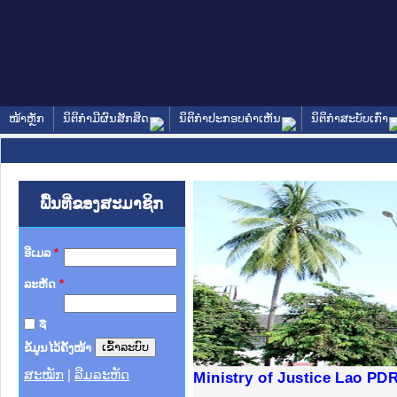
ໜ້າຫຼັກ
ນິຕິກໍາມີຜົນສັກສິດ
ນິຕິກໍາປະກອບຄໍາເຫັນ
ນິຕິກໍາສະບັບເກົ່າ
ພື້ນທີ່ຂອງສະມາຊິກ
ອີເມລ
*
ລະຫັດ
*
ຈື່
ຂໍ້ມູນໄວ້ຄັ້ງໜ້າ
ສະໝັກ
|
ລືມລະຫັດ
ງລັດຖະການໃຫ້ຜູ້ປະສານງານ
້ງປະຕິບັດວຽກງານຈົດໝາຍເຫດ
ງານຈົດໝາຍເຫດທາງລັດຖະການ
ງານຈົດໝາຍເຫດທາງລັດຖະການ
ລະ ເວັບໄຊຈົດໝາຍເຫດທາງ
ລະ ເວັບໄຊຈົດໝາຍເຫດທາງ
ຍເຫດທາງລັດຖະການ ໃຫ້ຜູ້
ຍເຫດທາງລັດຖະການ ໃຫ້ຜູ້
Ministry of Justice Lao PD