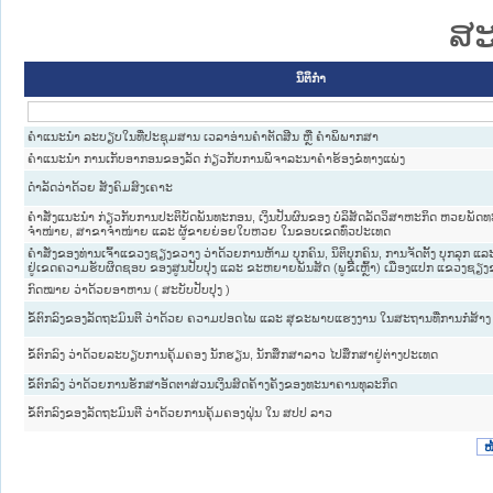
ສະ
ນິຕິກໍາ
ຄຳແນະນຳ ລະບຽບໃນທີ່ປະຊຸມສານ ເວລາອ່ານຄຳຕັດສີນ ຫຼື ຄຳພິພາກສາ
ຄຳແນະນຳ ການເກັບອາກອນຂອງລັດ ກ່ຽວກັບການພິຈາລະນາຄຳຮ້ອງຂໍທາງແພ່ງ
ດຳລັດວ່າດ້ວຍ ສັງຄົມສົງເຄາະ
ຄຳສັ່ງແນະນຳ ກ່ຽວກັບການປະຕິບັດພັນທະກອນ, ເງິນປັນຜົນຂອງ ບໍລິສັດລັດວິສາຫະກິດ ຫວຍພັດ
ຈຳໜ່າຍ, ສາຂາຈຳໜ່າຍ ແລະ ຜູ້ຂາຍຍ່ອຍໃບຫວຍ ໃນຂອບເຂດທົ່ວປະເທດ
ຄຳສັ່ງຂອງທ່ານເຈົ້າແຂວງຊຽງຂວາງ ວ່າດ້ວຍການຫ້າມ ບຸກຄົນ, ນິຕິບຸກຄົນ, ການຈັດຕັ້ງ ບຸກລຸກ ແລະ
ຢູ່ເຂດຄວາມຮັບຜິດຊອບ ຂອງສູນປັບປຸງ ແລະ ຂະຫຍາຍພັນສັດ (ພູຂີ້ເຫຼົ້າ) ເມືອງແປກ ແຂວງຊຽ
ກົດໝາຍ ວ່າດ້ວຍອາຫານ ( ສະບັບປັບປຸງ )
ຂໍ້ຕົກລົງຂອງລັດຖະມົນຕີ ວ່າດ້ວຍ ຄວາມປອດໄພ ແລະ ສຸຂະພາບແຮງງານ ໃນສະຖານທີ່ການກໍ່ສ້າງ
ຂໍ້ຕົກລົງ ວ່າດ້ວຍລະບຽບການຄຸ້ມຄອງ ນັກຮຽນ, ນັກສຶກສາລາວ ໄປສຶກສາຢູ່ຕ່າງປະເທດ
ຂໍ້ຕົກລົງ ວ່າດ້ວຍການຮັກສາອັດຕາສ່ວນເງິນສົດຄ້າງຄັງຂອງທະນາຄານທຸລະກິດ
ຂໍ້ຕົກລົງຂອງລັດຖະມົນຕີ ວ່າດ້ວຍການຄຸ້ມຄອງຝຸ່ນ ໃນ ສປປ ລາວ
ໜ