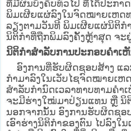
ທີ່ມີຜົນບັງຄັບທົ່ວໄປ ທີ່ໄດ້ປະກ
ພິມເຜີຍແຜ່ລົງໃນຈົດໝາຍເຫດທາ
ລຽງຕາມວັນທີ ພິມເຜີຍແຜ່ນິຕິ
ນິຕິກຳທີ່ຖືກພິມລົງຄັ້ງຫຼ້າສຸດ ຈະຢ
ນິຕິກຳສຳລັບການປະກອບຄຳເຫ
ອົງການທີ່ຮັບຜິດຊອບສ້າງ ແລະ 
ກຳມາລົງໃນ​ເວັບ​ໄຊຈົດໝາຍເຫ
ສໍາລັບກໍານົດເວລາທາບທາມຄໍາເຫັ
ຈະມີຮ່າງໃໝ່ມາປ່ຽນແທນ ຫຼື ນິ
ນອກຈາກນັ້ນ ອົງການຮັບຜິດຊອບ
ເອົາຮ່າງນິຕິກຳຂອງຕົນ ໄປລົງໃນ​ເວ