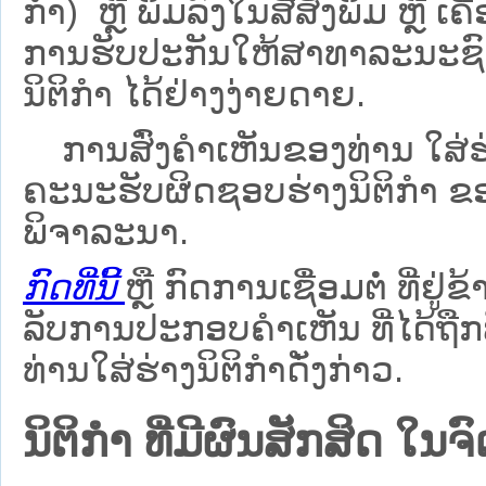
ກຳ) ຫຼື ພິມລົງໃນສື່ສິ່ງພິມ ຫຼື 
ການຮັບປະກັນໃຫ້ສາທາລະນະຊົນ
ນິຕິກຳ ໄດ້ຢ່າງງ່າຍດາຍ.
ການສົ່ງຄໍາເຫັນຂອງທ່ານ ໃສ່ຮ່
ຄະນະຮັບຜິດຊອບຮ່າງນິຕິກຳ ຂອງ
ພິຈາລະນາ.
ກົດທີ່ນີ້
ຫຼື ກົດການເຊື່ອມຕໍ່ ທີ່ຢູ່ຂ
ລັບການປະກອບຄຳເຫັນ ທີ່ໄດ້ຖືກ
ທ່ານໃສ່ຮ່າງນິຕິກຳດັ່ງກ່າວ.
ນິຕິກໍາ ທີ່ມີຜົນສັກສິດ