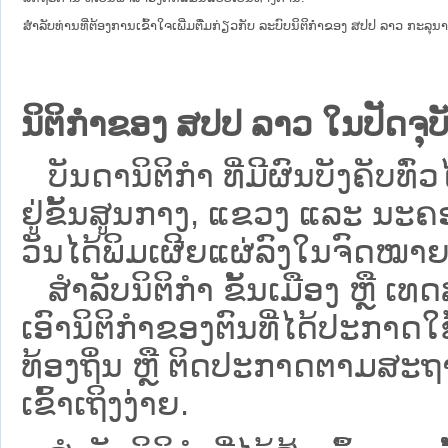
ສໍາລັບທ່ານທີ່ຕ້ອງການເຂົ້າໃຈເພີ່ມຕື່ມກ່ຽວກັບ ລະບົບນິຕິກຳຂອງ ສປປ ລາວ ກະລຸນາເຂົ
ນິຕິກຳຂອງ ສປປ ລາວ ໃນປັດຈຸບັ
ບັນດານິຕິກໍາ ທີ່ມີຜົນບັງຄັບທົ່ວ
ຢູ່ຂັ້ນ​ສູນ​ກາງ, ແຂວງ ແລະ ນະຄອ
ວັນໄດ້ພິມເຜີຍແຜ່ລົງໃນຈົດໝາຍ
ສຳລັບນິ​ຕິ​ກຳ ຂັ້ນເມືອງ ຫຼື 
ເອົານິຕິກຳຂອງຕົນທີ່ໄດ້ປະກາດໃຊ້ແ
ທ້ອງຖິ່ນ ຫຼື ຕິດປະກາດຕາມສະຖ
ເຂົ້າເຖິງງ່າຍ.