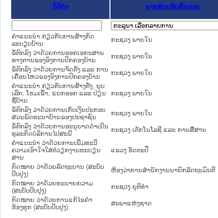
ນິຕິກໍາ
ພາກສ່ວນຮັບຜິດຊອບ
ຄຳແນະນຳ ກ່ຽວກັບການສ້າງກົດ
ກະຊວງ ພາຍໃນ
ລະບຽບບ້ານ
ຂໍ້ຕົກລົງ ວ່າດ້ວຍການອອກເອກະສານ
ກະຊວງ ພາຍໃນ
ທາງການຂອງອົງການປົກຄອງບ້ານ
ຂໍ້ຕົກລົງ ວ່າດ້ວຍການຈັດຕັ້ງ ແລະ ການ
ກະຊວງ ພາຍໃນ
ເຄື່ອນໄຫວຂອງອົງການປົກຄອງບ້ານ
ຄຳແນະນຳ ກ່ຽວກັບການສ້າງຕັ້ງ, ຍຸບ
ເລີກ, ໂຮມເຂົ້າ, ແຍກອອກ ແລະ ປ່ຽນ
ກະຊວງ ພາຍໃນ
ຊື່ບ້ານ
ຂໍ້ຕົກລົງ ວ່າດ້ວຍການເກັບເງິນປະກອບ
ກະຊວງ ພາຍໃນ
ສ່ວນພັດທະນາບ້ານຂອງປະຊາຊົນ
ຂໍ້ຕົກລົງ ວ່າດ້ວຍການອະນຸຍາດດຳເນີນ
ກະຊວງ ເຕັກໂນໂລຊີ ແລະ ການສື່ສານ
ທຸລະກິດບໍລິການໄປສະນີ
ຄຳແນະນຳ ວ່າດ້ວຍການເພີ່ມທະວີ
ຄວາມເອົາໃຈໃສ່ຕໍ່ວຽກງານທະບຽນ
ແຂວງ ອັດຕະປື
ສານ
ກົດໝາຍ ວ່າດ້ວຍລັດຖະບານ (ສະບັບ
ຫ້ອງວ່າການສຳນັກງານນາຍົກລັດຖະມົນຕີ
ປັບປຸງ)
ກົດໝາຍ ວ່າດ້ວຍທະນາຍຄວາມ
ກະຊວງ ຍຸຕິທໍາ
(ສະບັບປັບປຸງ)
ກົດໝາຍ ວ່າດ້ວຍການແກ້ໄຂຄຳ
ສະພາແຫ່ງຊາດ
ຮ້ອງທຸກ (ສະບັບປັບປຸງ)