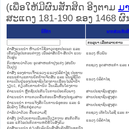
(ເພື່ອໃຫ້ມີຜົນສັກສິດ ອີງຕາມ
ມາ
ສະແດງ 181-190 ຂອງ 1468 ຜົນທ
ນິຕິກໍາ
ພາກສ່ວນຮັບຜ
ຄຳສັ່ງແນະນຳ ຫ້າມນຳໃຊ້ອາວຸດທຸກປະເພດ ແລະ
ເຄື່ອງມືອຸປະກອນຕ່າງໆ ເພື່ອລ່າສັດນ້ຳ-ສັດປ່າ ແບບ
ແຂວງ ຫົວພັນ
ດັບສູນ
ກົດໝາຍວ່າດ້ວຍ ອຸດສາຫະກຳປຸງແຕ່ງ (ສະບັບ
ກະຊວງ ອຸດສາຫະກຳ ແລະ 
ປັບປຸງ)
ຄຳສັ່ງ ຂອງທ່ານເຈົ້າແຂວງ-ແຂວງບໍລິຄຳໄຊ ປະທານ
ຄະນະກຳມະການຍົກຍ້າຍຈັດສັນ ແລະ ຟື້ນຟູຊີວິດ
ແຂວງ ບໍລິຄໍາໄຊ
ການເປັນຢູ່ຂອງປະຊາຊົນໂຄງການເຂື່ອນໄຟຟ້ານໍ້ຳ
ງຽບ1, ກ່ຽວກັບການກຳນົດ ວັນເລີ່ມຕົ້ນໂຄງການ
ຄຳແນະນຳ ຫຼັກຊັບປະກັນໃນການປ່ອຍຕົວພາງ
ສານປະຊາຊົນສູງສຸດ
ຄຳແນະນຳ ການກວດຄົ້ນກ່ອນເຂົ້າຫ້ອງປະຊຸມສານ
ສານປະຊາຊົນສູງສຸດ
ຄຳແນະນຳ ການແຈ້ງສິດໃນການຂໍອຸທອນ ແລະ ຂໍ
ສານປະຊາຊົນສູງສຸດ
ລົບລ້າງ ໃຫ້ແກ່ຄູ່ຄວາມ
ດຳລັດວ່າດ້ວຍ ຄື້ນຄວາມຖີ່
ກະຊວງ ເຕັກໂນໂລຊີ ແລະ ກ
ຄຳສັ່ງ ວ່າດ້ວຍການເພີ່ມທະວີວຽກງານ ສະກັດກັ້ນ
ແຂວງ ບໍລິຄໍາໄຊ
ແລະ ແກ້ໄຂປະກົດການຫຍໍ້ທໍ້ໃນສັງຄົມ
ຄຳສັ່ງແນະນຳ ກ່ຽວກັບລົດຂົນສົ່ງສິນຄ້າທີ່ບັນທຸກນ້ຳ