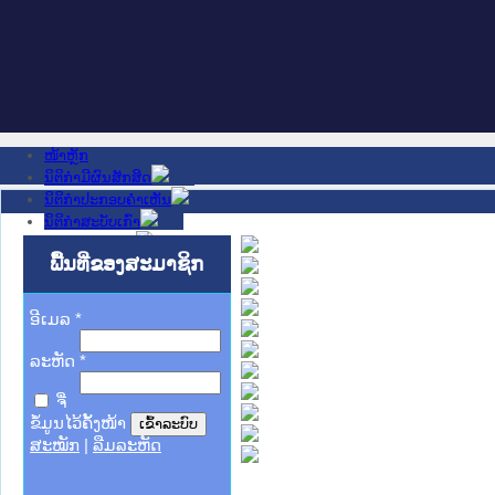
ໜ້າຫຼັກ
ນິຕິກໍາມີຜົນສັກສິດ
ນິຕິກໍາປະກອບຄໍາເຫັນ
ນິຕິກໍາສະບັບເກົ່າ
ຂ່າວສານສໍາຄັນ
ເວັບໄຊອື່ນໆ
ພື້ນທີ່ຂອງສະມາຊິກ
ຕິດຕໍ່ພວກເຮົາ
ກ່ຽວກັບພວກເຮົາ
ອີເມລ
ຊ່ວຍເຫຼືອ
*
ລະຫັດ
*
ຈື່
ຂໍ້ມູນໄວ້ຄັ້ງໜ້າ
ສະໝັກ
|
ລືມລະຫັດ