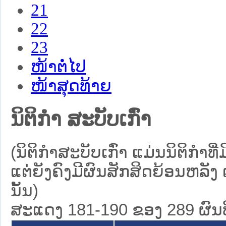
21
22
23
ໜ້າຕໍ່ໄປ
ໜ້າສຸດທ້າຍ
ນິຕິກໍາ ສະບັບເກົ່າ
(ນິຕິກໍາສະບັບເກົ່າ ແມ່ນນິຕິກໍ
ແຕ່ຍັງຄົງມີຜົນສັກສິດຍ້ອນຫລັງ 
ນັ້ນ)
ສະແດງ 181-190 ຂອງ 289 ຜົນທີ່