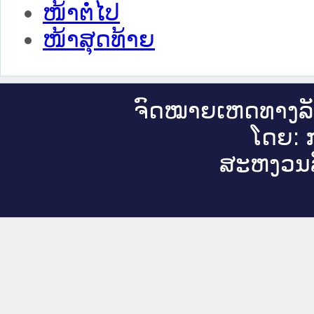
ໜ້າຕໍ່ໄປ
ໜ້າສຸດທ້າຍ
ຈົດ​ໝາຍ​ເຫດ​ທາງ​ລ
ໂດຍ: ກ
ສະ​ຫງວນ​ລ