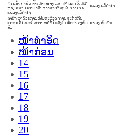
ໜັກເກີນກຳນົດ ຕາມສາຍທາງ ເລກ 8A ອອກໄປ ສສ
ແຂວງ ບໍລິຄໍາໄຊ
ຫວຽດນາມ ແລະ ເສັ້ນທາງສາຍອື່ນໆໃນຂອບເຂດ
ແຂວງບໍລິຄຳໄຊ
ຄຳສັ່ງ ວ່າດ້ວຍການເພີ່ມທະວີວຽກງານສະກັດກັ້ນ
ແລະ ແກ້ໄຂປະກົດການຫຍໍ້ທໍ້ໃນສັງຄົມທົ່ວແຂວງຫົວ
ແຂວງ ຫົວພັນ
ພັນ
ໜ້າທໍາອິດ
ໜ້າກ່ອນ
14
15
16
17
18
19
20