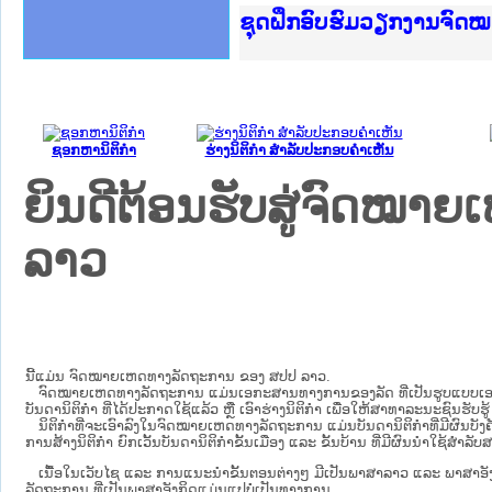
Ministry of Justice Lao
ເຜີຍແຜ່ວັບໄຊຈົດໝາຍເຫດທ
ກະຊວງຍຸຕິທຳ
ຊຸດຝຶກອົບຮົມວຽກງານຈົດ
ກອງປະຊຸມທົບທວນຄືນການຈ
ຝຶກອົບຮົມ ຜູ່ປະສານງານ
ຝຶກອົບຮົມ ຜູ່ປະສານງານ
ເຜີຍແຜ່ແອັບກົດໝາຍລາວ 
ເຜີຍແຜ່ແອັບກົດໝາຍລາວ ແ
ຍົກລະດັບວຽກງານຈົດໝາຍເ
ຊຸດຝຶກອົບຮົມວຽກງານຈົດ
ຊອກຫານິຕິກໍາ
ຮ່າງນິຕິກໍາ ສໍາລັບປະກອບຄໍາເຫັນ
ຍິນດີຕ້ອນຮັບສູ່ຈົດໝ
ລາວ
ນີ້ແມ່ນ ຈົດໝາຍເຫດທາງລັດຖະການ ຂອງ ສປປ ລາວ.
ຈົດໝາຍເຫດທາງລັດຖະການ ແມ່ນ​ເອ​ກະ​ສານ​ທາງ​ການ​ຂອງ​ລັດ ທີ່​ເປັນ​ຮູບ​ແບບ​ເອ​ເລັກ​ໂຕ​
ບັນ​ດາ​ນິ​ຕິ​ກຳ ທີ່ໄດ້ປະກາດໃຊ້ແລ້ວ ຫຼື ເອົາຮ່າງນິຕິກໍາ ເພື່ອໃຫ້​ສາ​ທາ​ລະ​ນະ​ຊົນ​ຮັບ​ຮ
ນິ​ຕິ​ກຳ​ທີ່​ຈະ​ເອົາ​ລົງ​ໃນ​ຈົດ​ໝາຍ​ເຫດ​ທາງ​ລັດ​ຖະ​ການ ​ແມ່ນ​ບັນ​ດາ​ນິ​ຕິ​ກຳ​ທີ່​ມີ​ຜົນ​ບັງ​ຄ
ການ​ສ້າງ​ນິ​ຕິ​ກຳ ຍົກ​ເວັ້ນ​ບັນ​ດານິ​ຕິ​ກຳ​ຂັ້ນ​ເມືອງ ແລະ ຂັ້ນ​ບ້ານ ​ທີ່​ມີ​ຜົນ​ນຳ​ໃຊ້​ສຳ​
ເນື້ອໃນ​ເວັບ​ໄຊ​ ແລະ ການແນະນໍາຂັ້ນຕອນຕ່າງໆ ມີເປັນພາສາລາວ ແລະ ພາສາອັ
ລັດຖະການ ທີ່ເປັນພາສາອັງກິດແມ່ນແປບໍ່ເປັນທາງການ.