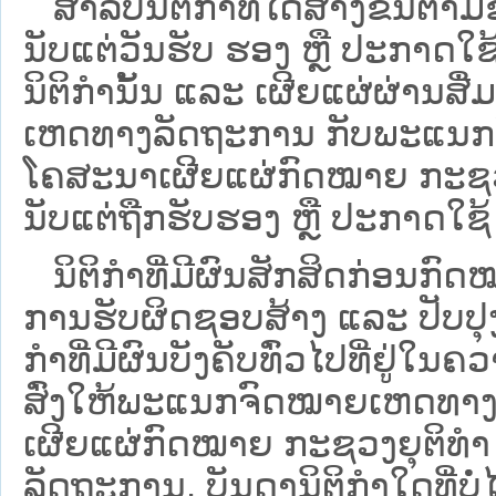
ສໍາລັບນິຕິກໍາທີ່ໄດ້ສ້າງຂຶ້ນຕາມ
ນັບແຕ່ວັນຮັບ ຮອງ ຫຼື ປະກາດໃຊ
ນິຕິກໍານັ້ນ ແລະ ເຜີຍແຜ່ຜ່ານສື
ເຫດທາງລັດຖະການ ກັບ​ພະແນກຈົ
ໂຄສະນາເຜີຍແຜ່ກົດໝາຍ ກະຊວງຍ
ນັບແຕ່ຖືກຮັບຮອງ ຫຼື ປະກາດໃຊ້ 
ນິ​ຕິ​ກຳ​ທີ່​ມີ​ຜົນ​ສັກ​ສິດ​ກ່ອນ​ກົດ
ການ​ຮັບ​ຜິດ​ຊອບ​ສ້າງ ແລະ ປັບ​ປ
ກໍາທີ່ມີຜົນບັງຄັບທົ່ວໄປທີ່ຢູ່ໃ
ສົ່ງໃຫ້​ພະແນກຈົດ​ໝາຍ​ເຫດ​ທາງ
ເຜີຍແຜ່ກົດໝາຍ ກະຊວງຍຸຕິທໍາ
ລັດຖະການ. ບັນ​ດາ​ນິ​ຕິ​ກຳ​ໃດ​ທີ່ບໍ່