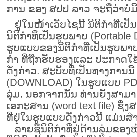
ການ ຂອງ ສປ​ປ ລາວ ​ຈະຖື​ວ່າບໍ່​ມີ​ຜົ
ຢູ່ໃນໜ້າ​ເວັບ​ໄຊ​ນີ້ ນິຕິກຳທີ
ນິຕິກໍາທີ່ເປັນຮູບພາບ (Portabl
ຮູບແບບຂອງນິຕິກໍາທີ່ເປັນຮູບພາບ
ກໍາ ທີ່ຖືກຮັບຮອງແລະ ປະກາດໃຊ
ດັ່ງກ່າວ. ສະບັບທີ່ເປັນທາງການນີ
(DOWNLOAD) ໃນຮູບແບບ PDF ໂດ
ລຸ່ມ. ນອກຈາກນັ້ນ ທ່ານຍັງສາມາດເ
ເອກະສານ (word text file) ຊຶ່
ທີ່ຢູ່ໃນຮູບແບບດັ່ງກ່າວນີ້ ແມ່ນສຳລ
ລາຍຊື່ນິຕິກຳທີ່ຢູ່ດ້ານລຸ່ມຂອ