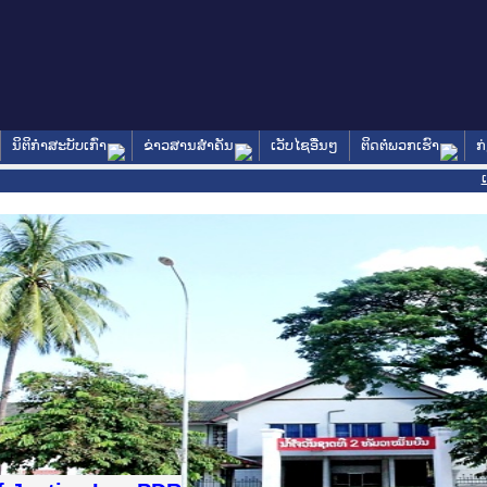
ນິຕິກໍາສະບັບເກົ່າ
ຂ່າວສານສໍາຄັນ
ເວັບໄຊອື່ນໆ
ຕິດຕໍ່ພວກເຮົາ
ກ