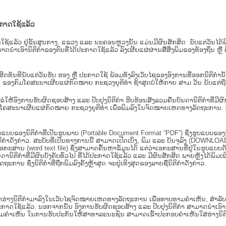
ະກາດໃຊ້ແລ້ວ
ະກາດໃຊ້ແລ້ວ ຢູ່ຂັ້ນ​ສູນ​ກາງ, ແຂວງ ແລະ ນະຄອນຫຼວງນັ້ນ ແມ່ນມີຜົນສັກສິດ ນັບ​ແຕ່​ວັ
າດນຳເອົານິຕິກຳຂອງຕົນທີ່ໄດ້ປະກາດໃຊ້ແລ້ວ ລົງ​ເຜີຍແຜ່​ຜ່ານ​ສື່ສິ່ງພິມຂອງທ້ອງຖິ່ນ 
ັກສິດທັນທີນັບແຕ່ວັນຮັບ ຮອງ ຫຼື ປະກາດໃຊ້ ພ້ອມທັງລົງເວັບໄຊຂອງອົງການທີ່ອອກນິຕິກໍາ
ຂອງກົມໂຄສະນາເຜີຍແຜ່ກົດໝາຍ ກະຊວງຍຸຕິທໍາ ຊ້າສຸດບໍ່ໃຫ້ກາຍ ສາມ ວັນ ນັບແຕ່ຖືກຮ
ິ​ຕິ​ກຳ ຂໍໃຫ້ອົງ​ການ​ຮັບ​ຜິດ​ຊອບ​ສ້າງ ແລະ ປັບ​ປຸງນິ​ຕິ​ກຳ ຮີບຮ້ອນສັງລວມຄືນບັນດານິຕິກໍາທ
ຄສະນາເຜີຍແຜ່ກົດໝາຍ ກະຊວງຍຸຕິທໍາ ເພື່ອພິມລົງໃນຈົດໝາຍເຫດທາງລັດຖະການ. ບັນ​ດາ​ນິ​ຕິ
ູບແບບຂອງນິຕິກໍາທີ່ເປັນຮູບພາບ (Portable Document Format “PDF”) ຊຶ່ງຮູບແບບຂອງນິຕ
ຳດັ່ງກ່າວ. ສະບັບທີ່ເປັນທາງການນີ້ ສາມາດເປີດເບິ່ງ, ພິມ ແລະ ບັນຈຸລົງ (DOWNLOAD)
ກະສານ (word text file) ຊຶ່ງສາມາດຄົ້ນຫາຂໍ້ມູນໄດ້ ແຕ່ວ່າເອກະສານທີ່ຢູ່ໃນຮູບແບບດັ່ງກ່
ນດານິຕິກຳທີ່ມີຜົນບັງຄັບທົ່ວໄປ ທີ່ໄດ້ປະກາດໃຊ້ແລ້ວ ແລະ ມີຜົນສັກສິດ ພາຍຫຼັງໄດ້
 ຊຶ່ງນິຕິກຳທີ່ຖືກພິມລົງຄັ້ງຫຼ້າສຸດ ຈະຢູ່ເທິງສຸດຂອງລາຍຊື່ນິຕິກໍາດັ່ງກ່າວ.
ຮ່າງນິຕິກຳມາລົງໃນ​ເວັບ​ໄຊຈົດໝາຍເຫດທາງລັດຖະການ ເພື່ອທາບທາມຄຳເຫັນ, ສໍາລັບກ
າດໃຊ້ແລ້ວ. ນອກຈາກນັ້ນ ອົງການຮັບຜິດຊອບສ້າງ ແລະ ປັບປຸງນິຕິກໍາ ສາມາດນຳເອົາຮ່າງນ
ື່ອທາບທາມຄໍາເຫັນ ໃນການຮັບປະກັນໃຫ້ສາທາລະນະຊົນ ສາມາດເຂົ້າປະກອບຄໍາເຫັນໃສ່ຮ່າງນິຕ