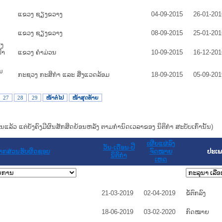
ແຂວງ ຊຽງຂວາງ
04-09-2015
26-01-201
ແຂວງ ຊຽງຂວາງ
08-09-2015
25-01-201
ຮງ
້າ
ແຂວງ ຄໍາມ່ວນ
10-09-2015
16-12-201
ນ
ກະຊວງ ກະສິກຳ ແລະ ສິ່ງແວດລ້ອມ
18-09-2015
05-09-201
27
28
29
ໜ້າຕໍ່ໄປ
ໜ້າສຸດທ້າຍ
ແທນແລ້ວ ແຕ່ຍັງຄົງມີຜົນສັກສິດຍ້ອນຫລັງ ຕາມກໍານົດເວລາຂອງ ນິຕິກໍາ ສະບັບເກົ່ານັ້ນ)
ເຜີຍແຜ່ລົງ
ວັນ-ເດືອນ-ປີ
າກສ່ວນຮັບຜິດຊອບ
ຈົດໝາຍ
ປະເພ
ນິຕິກໍາ
ເຫດ
21-03-2019
02-04-2019
ຂໍ້ຕົກລົງ
18-06-2019
03-02-2020
ກົດໝາຍ