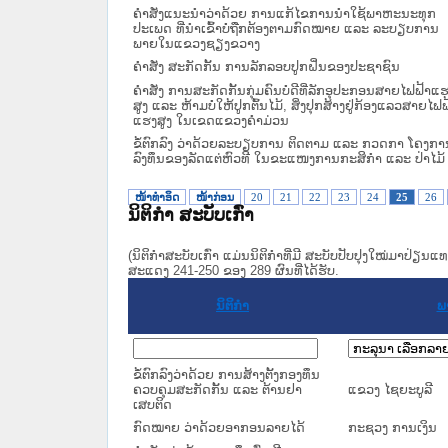
ຄຳສັ່ງແນະນຳວ່າດ້ວຍ ການແກ້ໄຂການນຳໃຊ້ພາຫະນະທຸກ
ປະເພດ ທີ່ນຳເຂົ້າບໍ່ຖືກຕ້ອງຕາມກົດໝາຍ ແລະ ລະບຽບການ
ພາຍໃນແຂວງຊຽງຂວາງ
ຄຳສັ່ງ ສະກັດກັ້ນ ການລັກລອບປູກຝິ່ນຂອງປະຊາຊົນ
ຄຳສັ່ງ ການສະກັດກັ້ນກຸ່ມຄົນບໍ່ດີທີ່ລັກອຸປະກອນສາຍໄຟຟ້າແ
ສູງ ແລະ ຫ້າມບໍ່ໃຫ້ປູກຕົ້ນໄມ້, ສິ່ງປຸກສ້າງຢູ່ກ້ອງແລວສາຍໄຟຟ
ແຮງສູງ ໃນເຂດແຂວງຄຳມ່ວນ
ຂໍ້ຕົກລົງ ວ່າດ້ວຍລະບຽບການ ຕິດຕາມ ແລະ ກວດກາ ໂຄງກາ
ລົງທຶນຂອງລັດແຕ່ຫົວທີ ໃນຂະແໜງການກະສິກຳ ແລະ ປ່າໄມ້
ໜ້າທໍາອິດ
ໜ້າກ່ອນ
20
21
22
23
24
25
26
ນິຕິກໍາ ສະບັບເກົ່າ
(ນິຕິກໍາສະບັບເກົ່າ ແມ່ນນິຕິກໍາທີ່ມີ ສະບັບປັບປຸງໃໝ່ມາປ່ຽນ
ສະແດງ 241-250 ຂອງ 289 ຜົນທີ່ໄດ້ຮັບ.
ນິຕິກໍາ
ພ
ຂໍ້ຕົກລົງວ່າດ້ວຍ ການສ້າງຕັ້ງກອງທຶນ
ຄວບຄຸມສະກັດກັ້ນ ແລະ ຕ້ານຢາ
ແຂວງ ໄຊຍະບູລີ
ເສບຕິດ
ກົດໝາຍ ວ່າດ້ວຍອາກອນລາຍໄດ້
ກະຊວງ ການເງິນ