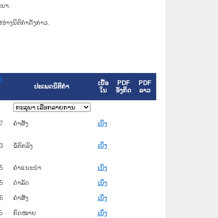
ະນາ.
່ຮ່າງນິຕິກຳດັ່ງກ່າວ.
ງ
ເນື້ອ
PDF
PDF
ປະເພດນິຕິກຳ
ໃນ
ອັງກິດ
ລາວ
7
ຄໍາສັ່ງ
ເບິ່ງ
ເບິ່ງ
3
ຂໍ້ຕົກລົງ
5
ຄໍາແນະນໍາ
ເບິ່ງ
5
ດໍາລັດ
ເບິ່ງ
6
ຄໍາສັ່ງ
ເບິ່ງ
5
ກົດໝາຍ
ເບິ່ງ