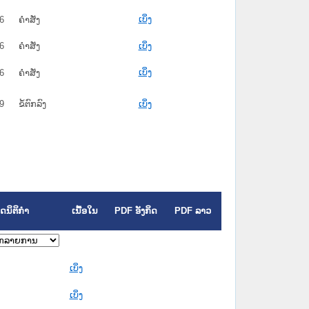
ເບິ່ງ
6
ຄໍາສັ່ງ
6
ຄໍາສັ່ງ
ເບິ່ງ
ເບິ່ງ
6
ຄໍາສັ່ງ
9
ຂໍ້ຕົກລົງ
ເບິ່ງ
ດນິຕິກຳ
ເນື້ອໃນ
PDF ອັງກິດ
PDF ລາວ
ເບິ່ງ
ເບິ່ງ