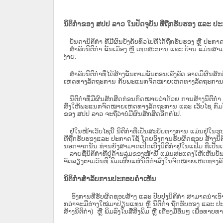
ນິຕິກຳຂອງ ສປປ ລາວ ໃນປັດຈຸບັນ ທີ່ຖືກ​ຮັບ​ຮອງ ແລະ ປ
ບັນດານິຕິກໍາ ທີ່ມີຜົນບັງຄັບທົ່ວໄປທີ່ໄດ້ຖືກ​ຮັບ​ຮອງ ຫຼື ປ
ສຳລັບນິ​ຕິ​ກຳ ຂັ້ນເມືອງ ຫຼື ເທດ​ສະ​ບານ ແລະ ບ້ານ ແມ່ນສາມ
ງ່າຍ.
ສໍາລັບນິຕິກໍາທີ່ໄດ້ສ້າງຂຶ້ນຕາມຂັ້ນຕອນເລັ່ງລັດ ອາດມີຜົນສ
ເຫດທາງລັດຖະການ ກັບ​ພະແນກຈົດ​ໝາຍ​ເຫດ​ທາງ​ລັດ​ຖະ​ການ​ 
ນິ​ຕິ​ກຳ​ທີ່​ມີ​ຜົນ​ສັກ​ສິດ​ກ່ອນ​ກົດ​ໝາຍ​ວ່າ​ດ້ວຍ​ ການ​ສ້າງ​ນ
ສົ່ງໃຫ້​ພະແນກຈົດ​ໝາຍ​ເຫດ​ທາງ​ລັດ​ຖະ​ການ ແລະ ເວັບໄຊ​ ກົມໂ
ຂອງ ສປ​ປ ລາວ ​ຈະຖື​ວ່າບໍ່​ມີ​ຜົນ​ສັກ​ສິດ​ອີກ​ຕໍ່​ໄປ.
ຢູ່ໃນໜ້າ​ເວັບ​ໄຊ​ນີ້ ນິຕິກຳທີ່ເປັນສະບັບທາງການ ແມ່ນຢູ່ໃນຮ
ທີ່ຖືກຮັບຮອງແລະ ປະກາດໃຊ້ ໂດຍອົງການຮັບຜິດຊອບ ສ້າງນິຕິກ
ນອກຈາກນັ້ນ ທ່ານຍັງສາມາດເປີດເບິ່ງນິຕິກຳຢູ່ໃນແຟ້ມ ທີ່ເປັນເອ
ລາຍຊື່ນິຕິກຳທີ່ຢູ່ດ້ານລຸ່ມຂອງໜ້ານີ້ ແມ່ນສະແດງໃຫ້ເຫັນບັ
ຈັດລຽງຕາມວັນທີ ພິມເຜີຍແຜ່ນິຕິກຳລົງໃນຈົດໝາຍເຫດທາງລັດຖະການ
ນິຕິກຳສຳລັບການປະກອບຄຳເຫັນ
ອົງການທີ່ຮັບຜິດຊອບສ້າງ ແລະ ປັບປຸງນິຕິກຳ ສາມາດນຳເອົາ
ກວ່າຈະມີຮ່າງໃໝ່ມາປ່ຽນແທນ ຫຼື ນິຕິກໍາ ຖືກຮັບຮອງ ແລະ ປະກ
ສ້າງນິຕິກຳ) ຫຼື ພິມລົງໃນສື່ສິ່ງພິມ ຫຼື ເຄື່ອງມືອື່ນໆ ເພ