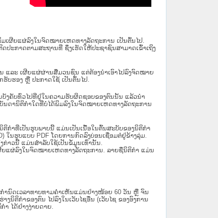
ນໄດ້ພິມເຜີຍແຜ່ລົງໃນຈົດໝາຍເຫດທາງລັດຖະການ ເປັນ​ຕົ້ນ​ໄປ.
ຫຼື ຕິດປະກາດຕາມສະຖານທີ່ ຊຶ່ງເຮັດໃຫ້ປະຊາຊົນສາມາດເຂົ້າເຖິງ
ນັ້ນ ແລະ ເຜີຍແຜ່ຜ່ານສື່ມວນຊົນ ແຕ່ຕ້ອງນໍາເອົາໄປລົງຈົດໝາຍ
ັບຮອງ ຫຼື ປະກາດໃຊ້ ເປັນຕົ້ນໄປ.
ີ່ມີຜົນບັງຄັບທົ່ວໄປທີ່ຢູ່ໃນຄວາມຮັບຜິດຊອບຂອງຕົນນັ້ນ ແລ້ວນໍາ
​ກຳ​ໃດ​ທີ່ບໍ່​ໄດ້​ພິມ​ລົງ​ໃນ​ຈົດ​ໝາຍ​ເຫດ​ທາງ​ລັດ​ຖະ​ການ
ິກໍາທີ່ເປັນຮູບພາບນີ້ ແມ່ນເປັນເນື້ອໃນຕົ້ນສະບັບຂອງນິຕິກໍາ
 ໃນຮູບແບບ PDF ໂດຍການກົດລົງບ່ອນເຊື່ອມຕໍ່ຢູ່ຂ້າງລຸ່ມ.
າວນີ້ ແມ່ນສຳລັບໃຊ້ເປັນຂໍ້ມູນເທົ່ານັ້ນ.
ພິມເຜີຍແຜ່ລົງໃນຈົດໝາຍເຫດທາງລັດຖະການ. ລາຍຊື່ນິຕິກຳ ແມ່ນ
ໍານົດເວລາທາບທາມຄໍາເຫັນແມ່ນຢ່າງໜ້ອຍ 60 ວັນ ຫຼື ຈົນ
ິຕິກຳຂອງຕົນ ໄປລົງໃນ​ເວັບ​ໄຊ​ອື່ນ (ເວັບ​ໄຊ​ ຂອງອົງການ
ິກຳ ໄດ້ຢ່າງງ່າຍດາຍ.