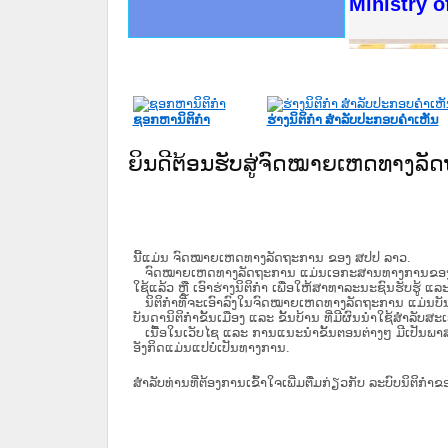
ດໝາຍເຫດທາງລັດຖະການໃຫ້ຜູ້ປະສານງານ
ນການຈັດຕັ້ງປະຕິບັດວຽກງານຈົດໝາຍເຫດ
ສານງານວຽກງານຈົດໝາຍເຫດທາງລັດຖະການ
ສານງານວຽກງານຈົດໝາຍເຫດທາງລັດຖະການ
ດໝາຍລາວ ແລະ ເວັບໄຊຈົດໝາຍເຫດທາງ
ດໝາຍລາວ ແລະ ເວັບໄຊຈົດໝາຍເຫດທາງ
ກງານຈົດໝາຍເຫດທາງລັດຖະການ ໃຫ້ຜູ້
ກງານຈົດໝາຍເຫດທາງລັດຖະການ ໃຫ້ຜູ້
Ministry o
ທີ່ ວິທະຍາຄານສັນຕິບານປະຊາຊົນ
ທີ່ ວິທະຍາຄານຕຳຫຼວດປະຊາຊົນ
ານສະພາປະຊາຊົນ ພາກເໜືອ
ງານສະພາປະຊາຊົນ ພາກກາງ
ຂັ້ນແຂວງພາກເໜືອ
ສຳລັບ ພາກກາງ
ທາງລັດຖະການ
ສຳລັບ ພາກໃຕ້
ຊອກຫານິຕິກໍາ
ຮ່າງນິຕິກໍາ ສໍາລັບປະກອບຄໍາເຫັນ
ຍິນດີຕ້ອນຮັບສູ່ຈົດໝາຍເຫດທາງລ
ນີ້ແມ່ນ ຈົດໝາຍເຫດທາງລັດຖະການ ຂອງ ສປປ ລາວ.
ຈົດໝາຍເຫດທາງລັດຖະການ ແມ່ນ​ເອ​ກະ​ສານ​ທາງ​ການ​ຂອງ​ລັດ ທີ່​ເປັນ
ໃຊ້ແລ້ວ ຫຼື ເອົາຮ່າງນິຕິກໍາ ເພື່ອໃຫ້​ສາ​ທາ​ລະ​ນະ​ຊົນ​ຮັບ​ຮູ້ ແລ
ນິ​ຕິ​ກຳ​ທີ່​ຈະ​ເອົາ​ລົງ​ໃນ​ຈົດ​ໝາຍ​ເຫດ​ທາງ​ລັດ​ຖະ​ການ ​ແມ່ນ​ບັນ​ດາ​ນ
ບັນ​ດານິ​ຕິ​ກຳ​ຂັ້ນ​ເມືອງ ແລະ ຂັ້ນ​ບ້ານ ​ທີ່​ມີ​ຜົນ​ນຳ​ໃຊ້​ສຳ​ລັບ​
ເນື້ອໃນ​ເວັບ​ໄຊ​ ແລະ ການແນະນໍາຂັ້ນຕອນຕ່າງໆ ມີເປັນພ
ອັງກິດແມ່ນແປບໍ່ເປັນທາງການ.
ສໍາລັບທ່ານທີ່ຕ້ອງການເຂົ້າໃຈເພີ່ມຕື່ມກ່ຽວກັບ ລະບົບນິຕິກຳຂ