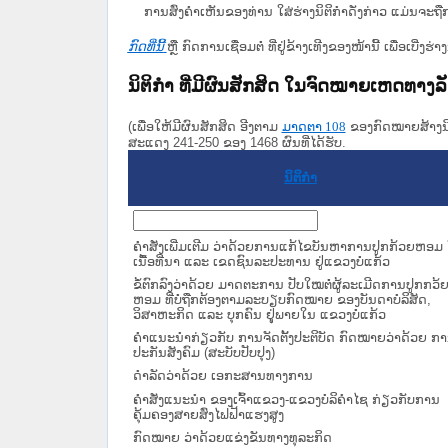
ການສົ່ງຄໍາເຫັນຂອງທ່ານ ໃສ່ຮ່າງນິຕິກຳດັ່ງກ່າວ ແມ່ນຈະຖື
ກົດທີ່ນີ້
ຫຼື ກົດການເຊື່ອມຕໍ່ ທີ່ຢູ່ຂ້າງເທີງຂອງໜ້ານີ້ ເພື່ອເບ
ນິຕິກໍາ ທີ່ມີຜົນສັກສິດ ໃນຈົດໝາຍເຫດທາງ
(ເພື່ອໃຫ້ມີຜົນສັກສິດ ອີງຕາມ
ມາດ​ຕາ 108
ຂອງກົດໝາຍສ້າງນິຕ
ສະແດງ 241-250 ຂອງ 1468 ຜົນທີ່ໄດ້ຮັບ.
ນິຕິກໍາ
ຄຳສັ່ງເພີ່ມເຕີມ ວ່າດ້ວຍການແກ້ໄຂບັນຫາການປູກກ້ວຍຫອມ 
ເນື້ອທີ່ນາ ແລະ ເຂດຊົນລະປະທານ ຢູ່ແຂວງບໍ່ແກ້ວ
ຂໍ້ຕົກລົງວ່າດ້ວຍ ມາດຕະການ ປັບໃໝຕໍ່ຜູ້ລະເມີດການປູກກວ້
ຫອມ ທີ່ບໍ່ຖືກຕ້ອງຕາມລະບຽບກົດໝາຍ ຂອງບັນດາບໍລິສັດ,
ວິສາຫະກິດ ແລະ ບຸກຄົນ ຢຸູ່ພາຍໃນ ແຂວງບໍ່ແກ້ວ
ຄຳແນະນຳກ່ຽວກັບ ການຈັດຕັ້ງປະຕິບັດ ກົດໝາຍວ່າດ້ວຍ ກ
ປະກັນສັງຄົມ (ສະບັບປັບປຸງ)
ດຳລັດວ່າດ້ວຍ ເອກະສານທາງການ
ຄຳສັ່ງແນະນຳ ຂອງເຈົ້າແຂວງ-ແຂວງບໍລິຄຳໄຊ ກ່ຽວກັບການ
ຄຸ້ມຄອງສາຍສົ່ງໄຟຟ້າແຮງສູງ
ກົດໝາຍ ວ່າດ້ວຍແຂ່ງຂັນທາງທຸລະກິດ