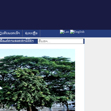
່ຽວກັບພວກເຮົາ
ຊ່ວຍເຫຼືອ
ເຊື່ອມຕໍ່ການຊອກຫານິຕິກຳ