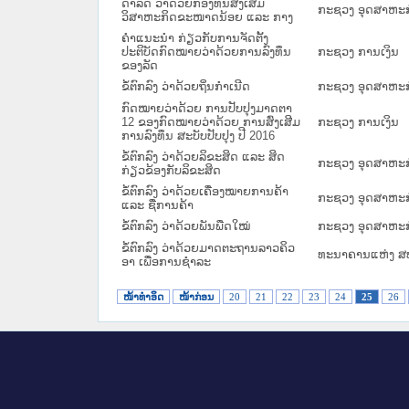
ດຳລັດ ວ່າດ້ວຍກອງທຶນສົ່ງເສີມ
ກະຊວງ ອຸດສາຫະກ
ວິສາຫະກິດຂະໜາດນ້ອຍ ແລະ ກາງ
ຄຳແນະນຳ ກ່ຽວກັບການຈັດຕັ້ງ
ປະຕິບັດກົດໝາຍວ່າດ້ວຍການລົງທຶນ
ກະຊວງ ການເງິນ
ຂອງລັດ
ຂໍ້ຕົກລົງ ວ່າດ້ວຍຖິ່ນກຳເນີດ
ກະຊວງ ອຸດສາຫະກ
ກົດໝາຍວ່າດ້ວຍ ການປັບປຸງມາດຕາ
12 ຂອງກົດໝາຍວ່າດ້ວຍ ການສົ່ງເສີມ
ກະຊວງ ການເງິນ
ການລົງທຶນ ສະບັບປັບປຸງ ປີ 2016
ຂໍ້ຕົກລົງ ວ່າດ້ວຍລິຂະສິດ ແລະ ສິດ
ກະຊວງ ອຸດສາຫະກ
ກ່ຽວຂ້ອງກັບລິຂະສິດ
ຂໍ້ຕົກລົງ ວ່າດ້ວຍເຄື່ອງໝາຍການຄ້າ
ກະຊວງ ອຸດສາຫະກ
ແລະ ຊື່ການຄ້າ
ຂໍ້ຕົກລົງ ວ່າດ້ວຍພັນພືດໃໝ່
ກະຊວງ ອຸດສາຫະກ
ຂໍ້ຕົກລົງ ວ່າດ້ວຍມາດຕະຖານລາວຄິວ
ທະນາຄານແຫ່ງ ສ
ອາ ເພື່ອການຊໍາລະ
ໜ້າທໍາອິດ
ໜ້າກ່ອນ
20
21
22
23
24
25
26