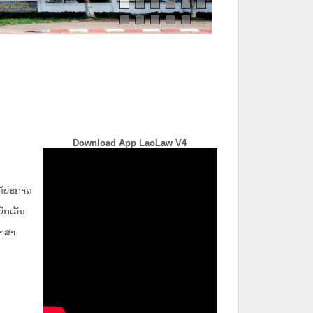
Download App LaoLaw V4
່ໄດ້ປະກາດ
ກ​ເວັ້ນ​
ພາສາ