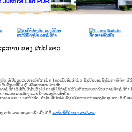
f Justice Lao PDR
ສະຖິຕິປັດຈຸບັນ ຂອງນິຕິກໍາ
ກົດໝາຍທັງໝົດ
ັດຖະການ ຂອງ ສປປ ລາວ
​ຮູບ​ແບບ​ເອ​ເລັກ​ໂຕ​ຣ​ນິກ ໃນ​ລະ​ບົບ​ອິນ​ເຕີ​ເນັດ ຊຶ່ງ​ເປັນ​ບ່ອນ​ລົງ​ບັນ​ດາ​ນິ​ຕິ​ກຳ ທີ
ະ ຈັດ​ຕັ້ງ​ປະ​ຕິ​ບັດ ຫຼື ເພື່ອທາບທາມຄໍາເຫັນ.
ິ​ຕິ​ກຳ​ທີ່​ມີ​ຜົນ​ບັງ​ຄັບ​ທົ່ວ​ໄປ ຕາມ​ທີ່​ໄດ້​ກຳ​ນົດ​ໄວ້​ໃນ​ກົດ​ໝາຍ​ວ່າ​ດ້ວຍ​ ການ​ສ້າງ​ນິ​ຕິ​ກຳ ຍົ
ສະ​ເພາະ​ຂອບ​ເຂດ​ເມືອງ ແລະ ບ້ານ​ຂອງ​ຕົນ​ເທົ່າ​ນັ້ນ.
າສາລາວ ແລະ ພາສາອັງກິດ. ສໍາລັບນິຕິກຳພິມລົງໃນຈົດໝາຍເຫດທາງລັດຖະການ ທີ່ເປັນ
ອງ ສປປ ລາວ ກະລຸນາເຂົ້າເບີ່ງໄດ້ທີ່
ລະບົບນິຕິກຳຂອງ ສປປ ລາວ