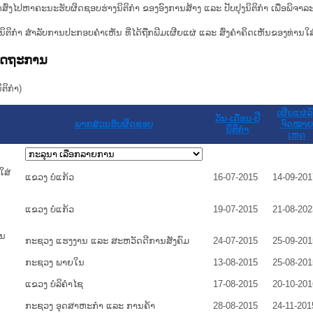
ກສົ່ງໄປຫາຄະນະຮັບຜິດຊອບຮ່າງນິຕິກຳ ຂອງອົງການສ້າງ ແລະ ປັບປຸງນິຕິກຳ ເພື່ອພິຈາລ
ີ່ງຮ່າງນິຕິກໍາ ສໍາລັບການປະກອບຄຳເຫັນ ທີ່ໄດ້ຖືກພີມເຜີຍແຜ່ ແລະ ສົ່ງຄຳຄິດເຫັນຂອງທ່ານໃສ
ລັດຖະການ
ິກໍາ)
ເຜີຍແຜ່ລົ
ວັນ-ເດືອນ-ປີ
ພາກສ່ວນຮັບຜິດຊອບ
ຈົດໝາຍ
ນິຕິກໍາ
ເຫດ
ໃສ່
ແຂວງ ບໍ່ແກ້ວ
16-07-2015
14-09-201
ຍ
ແຂວງ ບໍ່ແກ້ວ
19-07-2015
21-08-202
ານ
ກະຊວງ ແຮງງານ ແລະ ສະຫວັດດີການສັງຄົມ
24-07-2015
25-09-201
ກະຊວງ ພາຍໃນ
13-08-2015
25-08-201
ແຂວງ ບໍລິຄໍາໄຊ
17-08-2015
20-10-201
ກະຊວງ ອຸດສາຫະກຳ ແລະ ການຄ້າ
28-08-2015
24-11-201