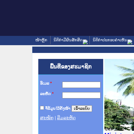
ໜ້າຫຼັກ
ນິຕິກໍາມີຜົນສັກສິດ
ນິຕິກໍາປະກອບຄໍາເຫັນ
ພື້ນທີ່ຂອງສະມາຊິກ
ອີເມລ
*
ລະຫັດ
*
ຈື່ຂໍ້ມູນໄວ້ຄັ້ງໜ້າ
ສະໝັກ
|
ລືມລະຫັດ