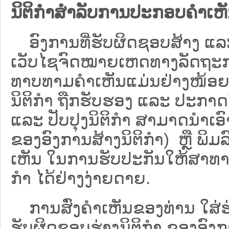
ນິຕິກຳສຳລັບການປະກອບຄຳເຫ
ອົງການທີ່ຮັບຜິດຊອບສ້າງ ແລະ 
ເວັບ​ໄຊຈົດໝາຍເຫດທາງລັດຖະກາ
ທາບທາມຄໍາເຫັນແມ່ນຢ່າງໜ້ອຍ 6
ນິຕິກໍາ ຖືກຮັບຮອງ ແລະ ປະກາດ
ແລະ ປັບປຸງນິຕິກໍາ ສາມາດນຳເອົາຮ
ຂອງອົງການສ້າງນິຕິກຳ) ຫຼື ພິມລົງ
ເຫັນ ໃນການຮັບປະກັນໃຫ້ສາທາລ
ກຳ ໄດ້ຢ່າງງ່າຍດາຍ.
ການສົ່ງຄໍາເຫັນຂອງທ່ານ ໃສ່ຮ່
ຮັບຜິດຊອບຮ່າງນິຕິກຳ ຂອງອົງກາ