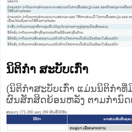
ພະຍາດ
ຄຳແນະນຳ ວ່າດ້ວຍການອຳນວຍຄວາມສະດວກໃນການຂຶ້ນທະບຽນ ແລະ ອອກບັດອະນຸຍາດເຄື່ອນໄ
ໃຫ້ຄົນຕ່າງປະເທດ
ຄຳແນະນຳ ວ່າດ້ວຍການອຳນວຍຄວາມສະດວກ ແລະ ໃຫ້ການຮ່ວມມື ໃນການຂຶ້ນທະບຽນ ແລະ ອ
ເຄື່ອນໄຫວຊົ່ວຄາວໃຫ້ຄົນຕ່າງປະເທດ
ຄຳສັ່ງ ວ່າດ້ວຍການຢຸດຕິການຂຸດຄົ້ນໄມ້ຕູບໂຄງການຕ່າງໆຢູ່ທຸກໆເມືອງທົ່ວແຂວງ
ຂໍ້ຕົກລົງ ວ່າດ້ວຍການສ້າງຕັ້ງຄະນະແກ້ໄຂຂໍ້ຂັດແຍ່ງຂັ້ນບ້ານ
ຂໍ້ຕົກລົງ ວ່າດ້ວຍການຮັບຮອງນາມມະຍົດບ້ານໃຫຍ່ກາຍເປັນຕົວເມືອງນ້ອຍໃນຊົນນະບົດ
ຂໍ້ຕົກລົງ ວ່າດ້ວຍການຮັບຮອງນາມມະຍົດບ້ານໃຫຍ່ກາຍເປັນຕົວເມືອງນ້ອຍໃນຊົນນະບົດ
ນິຕິກໍາ ສະບັບເກົ່າ
(ນິຕິກໍາສະບັບເກົ່າ ແມ່ນນິຕິກໍາ
ຜົນສັກສິດຍ້ອນຫລັງ ຕາມກໍານົດເວ
ສະແດງ 271-280 ຂອງ 289 ຜົນທີ່ໄດ້ຮັບ.
ນິຕິກໍາ
ພາກສ່ວນຮັບຜິດຊອບ