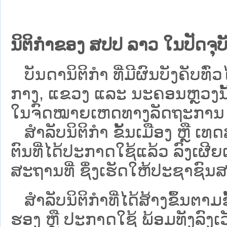
ນິຕິກຳຂອງ ສປປ ລາວ ໃນປັດຈຸບັ
ບັນດານິຕິກໍາ ທີ່ມີຜົນບັງຄັບທົ່ວໄ
ກາງ, ແຂວງ ແລະ ນະຄອນຫຼວງນັ້ນ 
ໃນຈົດໝາຍເຫດທາງລັດຖະການ ເປັ
ສຳລັບນິ​ຕິ​ກຳ ຂັ້ນເມືອງ ຫຼື 
ຕົນທີ່ໄດ້ປະກາດໃຊ້ແລ້ວ ລົງ​ເຜີຍ
ສະຖານທີ່ ຊຶ່ງເຮັດໃຫ້ປະຊາຊົນສາ
ສໍາລັບນິຕິກໍາທີ່ໄດ້ສ້າງຂຶ້ນຕາມ
ຮອງ ຫຼື ປະກາດໃຊ້ ພ້ອມທັງລົງເ