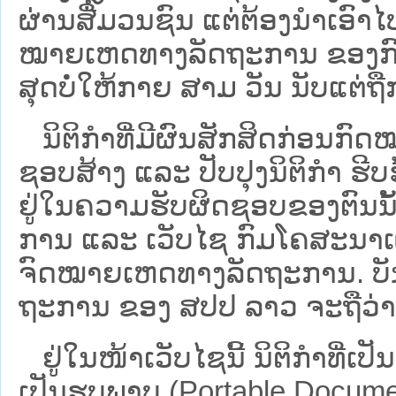
ຜ່ານສື່ມວນຊົນ ແຕ່ຕ້ອງນໍາເອ
ໝາຍ​ເຫດ​ທາງ​ລັດ​ຖະ​ການ​ ຂອ
ສຸດບໍ່ໃຫ້ກາຍ ສາມ ວັນ ນັບແຕ່ຖື
ນິ​ຕິ​ກຳ​ທີ່​ມີ​ຜົນ​ສັກ​ສິດ​ກ່ອນ​ກົດ
ຊອບ​ສ້າງ ແລະ ປັບ​ປຸງນິ​ຕິ​ກຳ ຮີ
ຢູ່ໃນຄວາມຮັບຜິດຊອບຂອງຕົນນັ້ນ
ການ ແລະ ເວັບໄຊ​ ກົມໂຄສະນາເຜ
ຈົດໝາຍເຫດທາງລັດຖະການ. ບັນ​ດາ​ນິ​
ຖະ​ການ ຂອງ ສປ​ປ ລາວ ​ຈະຖື​ວ່າບໍ່​ມີ
ຢູ່ໃນໜ້າ​ເວັບ​ໄຊ​ນີ້ ນິຕິກຳທີ່
ເປັນຮູບພາບ (Portable Documen