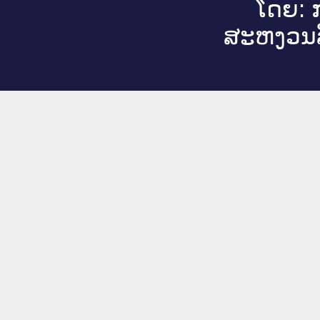
ໂດຍ: ກ
ສະ​ຫງວນ​ລ