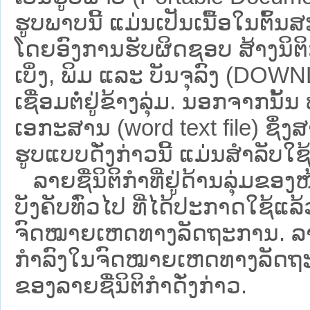
ຮູບພາບນີ້ ແມ່ນເປັນເນື້ອໃນຕົ້
ໂດຍອົງການຮັບຜິດຊອບ ສ້າງນິຕິກ
ເບິ່ງ, ພິມ ແລະ ບັນຈຸລົງ (D
ເຊື່ອມຕໍ່ຢູ່ຂ້າງລຸ່ມ. ນອກຈາກນັ້
ເອກະສານ (word text file) ຊຶ່ງ
ຮູບແບບດັ່ງກ່າວນີ້ ແມ່ນສຳລັບໃຊ້ເປ
ລາຍຊື່ນິຕິກຳທີ່ຢູ່ດ້ານລຸ່ມຂອງ
ບັງຄັບທົ່ວໄປ ທີ່ໄດ້ປະກາດໃຊ້ແລ
ຈົດໝາຍເຫດທາງລັດຖະການ. ລາຍຊ
ກຳລົງໃນຈົດໝາຍເຫດທາງລັດຖະການ ຊ
ຂອງລາຍຊື່ນິຕິກໍາດັ່ງກ່າວ.