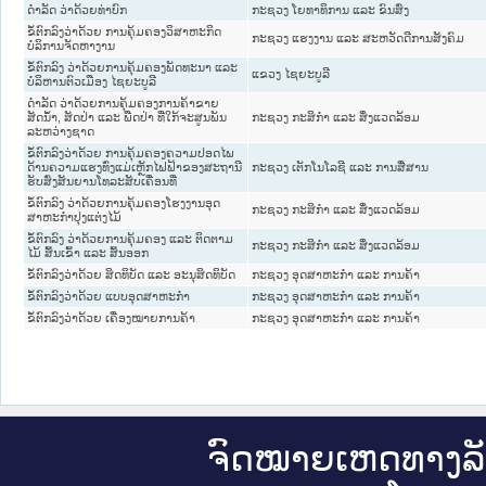
ດໍາລັດ ວ່າດ້ວຍທ່າບົກ
ກະຊວງ ໂຍທາທິການ ແລະ ຂົນສົ່ງ
ຂໍ້ຕົກລົງວ່າດ້ວຍ ການຄຸ້ມຄອງວິສາຫະກິດ
ກະຊວງ ແຮງງານ ແລະ ສະຫວັດດີການສັງຄົມ
ບໍລິການຈັດຫາງານ
ຂໍ້ຕົກລົງ ວ່າດ້ວຍການຄຸ້ມຄອງພັດທະນາ ແລະ
ແຂວງ ໄຊຍະບູລີ
ບໍລິຫານຕົວເມືອງ ໄຊຍະບູລີ
ດຳລັດ ວ່າດ້ວຍການຄຸ້ມຄອງການຄ້າຂາຍ
ສັດນໍ້າ, ສັດປ່າ ແລະ ພືດປ່າ ທີ່ໃກ້ຈະສູນພັນ
ກະຊວງ ກະສິກຳ ແລະ ສິ່ງແວດລ້ອມ
ລະຫວ່າງຊາດ
ຂໍ້ຕົກລົງວ່າດ້ວຍ ການຄຸ້ມຄອງຄວາມປອດໄພ
ດ້ານຄວາມແຮງທົ່ງແມ່ເຫຼັກໄຟຟ້າຂອງສະຖານີ
ກະຊວງ ເຕັກໂນໂລຊີ ແລະ ການສື່ສານ
ຮັບສົ່ງສັນຍານໂທລະສັບເຄື່ອນທີ່
ຂໍ້ຕົກລົງ ວ່າດ້ວຍການຄຸ້ມຄອງໂຮງງານອຸດ
ກະຊວງ ກະສິກຳ ແລະ ສິ່ງແວດລ້ອມ
ສາຫະກໍາປຸງແຕ່ງໄມ້
ຂໍ້ຕົກລົງ ວ່າດ້ວຍການຄຸ້ມຄອງ ແລະ ຕິດຕາມ
ກະຊວງ ກະສິກຳ ແລະ ສິ່ງແວດລ້ອມ
ໄມ້ ສົ້ນເຂົ້າ ແລະ ສົ້ນອອກ
ຂໍ້ຕົກລົງວ່າດ້ວຍ ສິດທິບັດ ແລະ ອະນຸສິດທິບັດ
ກະຊວງ ອຸດສາຫະກຳ ແລະ ການຄ້າ
ຂໍ້ຕົກລົງວ່າດ້ວຍ ແບບອຸດສາຫະກໍາ
ກະຊວງ ອຸດສາຫະກຳ ແລະ ການຄ້າ
ຂໍ້ຕົກລົງວ່າດ້ວຍ ເຄື່ອງໝາຍການຄ້າ
ກະຊວງ ອຸດສາຫະກຳ ແລະ ການຄ້າ
ຈົດ​ໝາຍ​ເຫດ​ທາງ​ລ