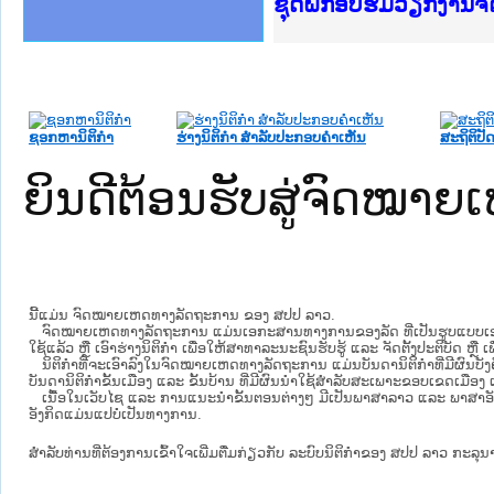
Ministry of Justice 
ເຜີຍແຜ່ວັບໄຊຈົດໝາຍເ
ກະຊວງຍຸຕິທຳ
ຊຸດຝຶກອົບຮົມວຽກງານ
ກອງປະຊຸມທົບທວນຄືນກ
ຝຶກອົບຮົມ ຜູ່ປະສານ
ຝຶກອົບຮົມ ຜູ່ປະສານງ
ເຜີຍແຜ່ແອັບກົດໝາຍລ
ເຜີຍແຜ່ແອັບກົດໝາຍລາ
ຍົກລະດັບວຽກງານຈົດໝ
ຊຸດຝຶກອົບຮົມວຽກງານ
ຊອກຫານິຕິກໍາ
ຮ່າງນິຕິກໍາ ສໍາລັບປະກອບຄໍາເຫັນ
ສະຖິຕິປັດ
ຍິນດີຕ້ອນຮັບສູ່ຈົດໝ
ນີ້ແມ່ນ ຈົດໝາຍເຫດທາງລັດຖະການ ຂອງ ສປປ ລາວ.
ຈົດໝາຍເຫດທາງລັດຖະການ ແມ່ນ​ເອ​ກະ​ສານ​ທາງ​ການ​ຂອງ​ລັດ ທີ່​ເປັນ​ຮູບ​ແບບ​ເອ​ເລັກ​ໂຕ​
ໃຊ້ແລ້ວ ຫຼື ເອົາຮ່າງນິຕິກໍາ ເພື່ອໃຫ້​ສາ​ທາ​ລະ​ນະ​ຊົນ​ຮັບ​ຮູ້ ແລະ ຈັດ​ຕັ້ງ​ປະ​ຕິ​ບັດ ຫ
ນິ​ຕິ​ກຳ​ທີ່​ຈະ​ເອົາ​ລົງ​ໃນ​ຈົດ​ໝາຍ​ເຫດ​ທາງ​ລັດ​ຖະ​ການ ​ແມ່ນ​ບັນ​ດາ​ນິ​ຕິ​ກຳ​ທີ່​ມີ​ຜົນ​ບັງ​
ບັນ​ດານິ​ຕິ​ກຳ​ຂັ້ນ​ເມືອງ ແລະ ຂັ້ນ​ບ້ານ ​ທີ່​ມີ​ຜົນ​ນຳ​ໃຊ້​ສຳ​ລັບ​ສະ​ເພາະ​ຂອບ​ເຂດ​ເມືອງ 
ເນື້ອໃນ​ເວັບ​ໄຊ​ ແລະ ການແນະນໍາຂັ້ນຕອນຕ່າງໆ ມີເປັນພາສາລາວ ແລະ ພາສາອັ
ອັງກິດແມ່ນແປບໍ່ເປັນທາງການ.
ສໍາລັບທ່ານທີ່ຕ້ອງການເຂົ້າໃຈເພີ່ມຕື່ມກ່ຽວກັບ ລະບົບນິຕິກຳຂອງ ສປປ ລາວ ກະລຸນາເຂົ