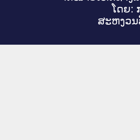
ໂດຍ: ກ
ສະ​ຫງວນ​ລ