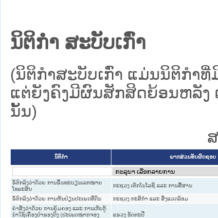
ນິຕິກໍາ ສະບັບເກົ່າ
(ນິຕິກໍາສະບັບເກົ່າ ແມ່ນນິຕິກໍ
ແຕ່ຍັງຄົງມີຜົນສັກສິດຍ້ອນຫລັງ 
ນັ້ນ)
ສ
ນິຕິກໍາ
ພາກສ່ວນຮັບຜິດຊອບ
ຂໍ້ຕົກລົງວ່າດ້ວຍ ການຂຶ້ນທະບຽນເລກໝາຍ
ກະຊວງ ເຕັກໂນໂລຊີ ແລະ ການສື່ສານ
ໂທລະສັບ
ຂໍ້ຕົກລົງວ່າດ້ວຍ ການຫັນປ່ຽນປະເພດທີ່ດິນ
ກະຊວງ ກະສິກຳ ແລະ ສິ່ງແວດລ້ອມ
ຄຳສັ່ງວ່າດ້ວຍ ການຄຸ້ມຄອງ ແລະ ການເກັບກູ້
ນຳໃຊ້ເຄື່ອງປ່າຂອງດົງ (ປະເພດໝາກຈອງ
ແຂວງ ອັດຕະປື