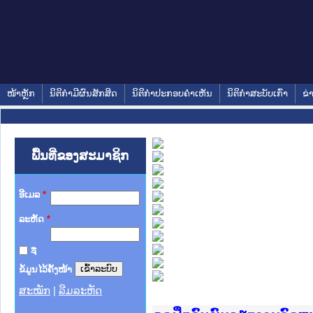
ໜ້າຫຼັກ
ນິຕິກໍາມີຜົນສັກສິດ
ນິຕິກໍາປະກອບຄໍາເຫັນ
ນິຕິກໍາສະບັບເກົ່າ
ຂ່
ພື້ນທີ່ຂອງສະມາຊິກ
ອີເມລ
*
ລະຫັດ
*
ຈື່
ຂໍ້ມູນໄວ້ຄັ້ງໜ້າ
ສະໝັກ
|
ລືມລະຫັດ