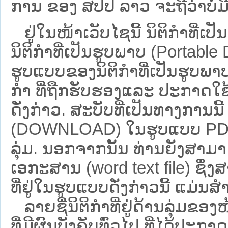
ການ ຂອງ ສປ​ປ ລາວ ​ຈະຖື​ວ່າບໍ່​ມີ​ຜົ
ຢູ່ໃນໜ້າ​ເວັບ​ໄຊ​ນີ້ ນິຕິກຳທີ
ນິຕິກໍາທີ່ເປັນຮູບພາບ (Portabl
ຮູບແບບຂອງນິຕິກໍາທີ່ເປັນຮູບພາບ
ກໍາ ທີ່ຖືກຮັບຮອງແລະ ປະກາດໃຊ
ດັ່ງກ່າວ. ສະບັບທີ່ເປັນທາງການນີ
(DOWNLOAD) ໃນຮູບແບບ PDF ໂດ
ລຸ່ມ. ນອກຈາກນັ້ນ ທ່ານຍັງສາມາດເ
ເອກະສານ (word text file) ຊຶ່
ທີ່ຢູ່ໃນຮູບແບບດັ່ງກ່າວນີ້ ແມ່ນສຳລ
ລາຍຊື່ນິຕິກຳທີ່ຢູ່ດ້ານລຸ່ມຂອ
ທີ່ມີຜົນບັງຄັບທົ່ວໄປ ທີ່ໄດ້ປະກ