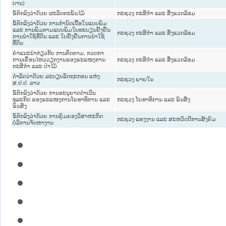
ບານ)
ຂໍ້ຕົກລົງວ່າດ້ວຍ ຜະລິດຕະພັນໄມ້
ກະຊວງ ກະສິກຳ ແລະ ສິ່ງແວດລ້ອມ
ຂໍ້ຕົກລົງວ່າດ້ວຍ ການກຳນົດເນື້ອໃນແບບພິມ
ແລະ ການພິມຕາມແບບພິມໃບທະບຽນຢັ້ງຢືນ
ກະຊວງ ກະສິກຳ ແລະ ສິ່ງແວດລ້ອມ
ການນຳໃຊ້ທີ່ດິນ ແລະ ໃບຢັ້ງຢືນການນຳໃຊ້
ທີ່ດິນ
ຄຳແນະນຳກ່ຽວກັບ ການຕິດຕາມ, ກວດກາ
ການເຄື່ອນໄຫວວຽກງານຂອງຂະແໜງການ
ກະຊວງ ກະສິກຳ ແລະ ສິ່ງແວດລ້ອມ
ກະສິກຳ ແລະ ປ່າໄມ້
ດຳລັດວ່າດ້ວຍ ລະບຽບລັດຖະກອນ ແຫ່ງ
ກະຊວງ ພາຍໃນ
ສ.ປ.ປ. ລາວ
ຂໍ້ຕົກລົງວ່າດ້ວຍ ການອະນຸຍາດດຳເນີນ
ທຸລະກິດ ຂອງຂະແໜງການໂຍທາທິການ ແລະ
ກະຊວງ ໂຍທາທິການ ແລະ ຂົນສົ່ງ
ຂົນສົ່ງ
ຂໍ້ຕົກລົງວ່າດ້ວຍ ການຄຸ້ມຄອງວິສາຫະກິດ
ກະຊວງ ແຮງງານ ແລະ ສະຫວັດດີການສັງຄົມ
ບໍລິການຈັດຫາງານ