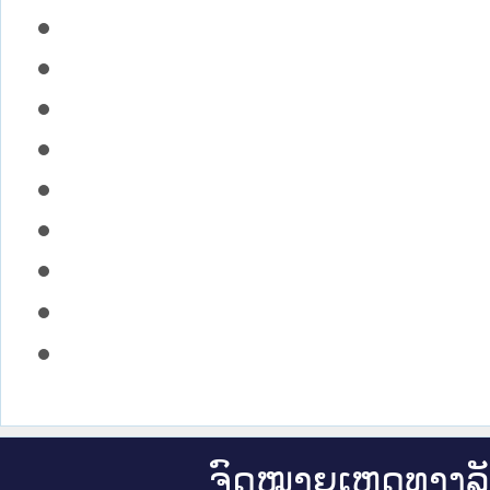
ຈົດ​ໝາຍ​ເຫດ​ທາງ​ລ