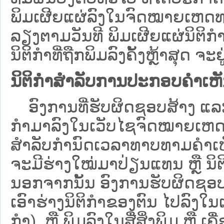
ພິມເຜີຍແຜ່ລົງໃນຈົດໝາຍເຫດທາ
ລຽງຕາມວັນທີ ພິມເຜີຍແຜ່ນິຕິ
ນິຕິກຳທີ່ຖືກພິມລົງຄັ້ງຫຼ້າສຸດ ຈະຢ
ນິຕິກຳສຳລັບການປະກອບຄຳເຫ
ອົງການທີ່ຮັບຜິດຊອບສ້າງ ແລະ 
ກຳມາລົງໃນ​ເວັບ​ໄຊຈົດໝາຍເຫ
ສໍາລັບກໍານົດເວລາທາບທາມຄໍາເຫັ
ຈະມີຮ່າງໃໝ່ມາປ່ຽນແທນ ຫຼື ນິ
ນອກຈາກນັ້ນ ອົງການຮັບຜິດຊອບ
ເອົາຮ່າງນິຕິກຳຂອງຕົນ ໄປລົງໃນ​ເວ
ກຳ) ຫຼື ພິມລົງໃນສື່ສິ່ງພິມ ຫຼື 