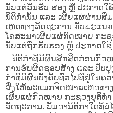
ນັບແຕ່ວັນຮັບ ຮອງ ຫຼື ປະກາດໃຊ
ນິຕິກໍານັ້ນ ແລະ ເຜີຍແຜ່ຜ່ານສື
ເຫດທາງລັດຖະການ ກັບ​ພະແນກຈົ
ໂຄສະນາເຜີຍແຜ່ກົດໝາຍ ກະຊວງຍ
ນັບແຕ່ຖືກຮັບຮອງ ຫຼື ປະກາດໃຊ້ 
ນິ​ຕິ​ກຳ​ທີ່​ມີ​ຜົນ​ສັກ​ສິດ​ກ່ອນ​ກົດ
ການ​ຮັບ​ຜິດ​ຊອບ​ສ້າງ ແລະ ປັບ​ປ
ກໍາທີ່ມີຜົນບັງຄັບທົ່ວໄປທີ່ຢູ່ໃ
ສົ່ງໃຫ້​ພະແນກຈົດ​ໝາຍ​ເຫດ​ທາງ
ເຜີຍແຜ່ກົດໝາຍ ກະຊວງຍຸຕິທໍາ
ລັດຖະການ. ບັນ​ດາ​ນິ​ຕິ​ກຳ​ໃດ​ທີ່ບໍ່