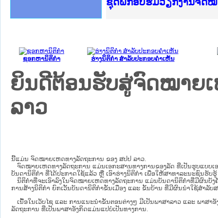
Ministry of Justice Lao
ເຜີຍແຜ່ວັບໄຊຈົດໝາຍເຫດທ
ກະຊວງຍຸຕິທຳ
ຊຸດຝຶກອົບຮົມວຽກງານຈົດ
ກອງປະຊຸມທົບທວນຄືນການຈ
ຝຶກອົບຮົມ ຜູ່ປະສານງານ
ຝຶກອົບຮົມ ຜູ່ປະສານງານ
ເຜີຍແຜ່ແອັບກົດໝາຍລາວ 
ເຜີຍແຜ່ແອັບກົດໝາຍລາວ ແ
ຍົກລະດັບວຽກງານຈົດໝາຍເ
ຊຸດຝຶກອົບຮົມວຽກງານຈົດ
ຊອກຫານິຕິກໍາ
ຮ່າງນິຕິກໍາ ສໍາລັບປະກອບຄໍາເຫັນ
ຍິນດີຕ້ອນຮັບສູ່ຈົດໝ
ລາວ
ນີ້ແມ່ນ ຈົດໝາຍເຫດທາງລັດຖະການ ຂອງ ສປປ ລາວ.
ຈົດໝາຍເຫດທາງລັດຖະການ ແມ່ນ​ເອ​ກະ​ສານ​ທາງ​ການ​ຂອງ​ລັດ ທີ່​ເປັນ​ຮູບ​ແບບ​ເອ​ເລັກ​ໂຕ​
ບັນ​ດາ​ນິ​ຕິ​ກຳ ທີ່ໄດ້ປະກາດໃຊ້ແລ້ວ ຫຼື ເອົາຮ່າງນິຕິກໍາ ເພື່ອໃຫ້​ສາ​ທາ​ລະ​ນະ​ຊົນ​ຮັບ​ຮ
ນິ​ຕິ​ກຳ​ທີ່​ຈະ​ເອົາ​ລົງ​ໃນ​ຈົດ​ໝາຍ​ເຫດ​ທາງ​ລັດ​ຖະ​ການ ​ແມ່ນ​ບັນ​ດາ​ນິ​ຕິ​ກຳ​ທີ່​ມີ​ຜົນ​ບັງ​ຄ
ການ​ສ້າງ​ນິ​ຕິ​ກຳ ຍົກ​ເວັ້ນ​ບັນ​ດານິ​ຕິ​ກຳ​ຂັ້ນ​ເມືອງ ແລະ ຂັ້ນ​ບ້ານ ​ທີ່​ມີ​ຜົນ​ນຳ​ໃຊ້​ສຳ​
ເນື້ອໃນ​ເວັບ​ໄຊ​ ແລະ ການແນະນໍາຂັ້ນຕອນຕ່າງໆ ມີເປັນພາສາລາວ ແລະ ພາສາອັ
ລັດຖະການ ທີ່ເປັນພາສາອັງກິດແມ່ນແປບໍ່ເປັນທາງການ.