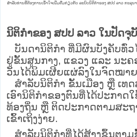
ສໍາລັບທ່ານທີ່ຕ້ອງການເຂົ້າໃຈເພີ່ມຕື່ມກ່ຽວກັບ ລະບົບນິຕິກຳຂອງ ສປປ ລາວ ກະລຸນາເຂົ
ນິຕິກຳຂອງ ສປປ ລາວ ໃນປັດຈຸບັ
ບັນດານິຕິກໍາ ທີ່ມີຜົນບັງຄັບທົ່ວ
ຢູ່ຂັ້ນ​ສູນ​ກາງ, ແຂວງ ແລະ ນະຄອ
ວັນໄດ້ພິມເຜີຍແຜ່ລົງໃນຈົດໝາຍ
ສຳລັບນິ​ຕິ​ກຳ ຂັ້ນເມືອງ ຫຼື 
ເອົານິຕິກຳຂອງຕົນທີ່ໄດ້ປະກາດໃຊ້ແ
ທ້ອງຖິ່ນ ຫຼື ຕິດປະກາດຕາມສະຖ
ເຂົ້າເຖິງງ່າຍ.
ສໍາລັບນິຕິກໍາທີ່ໄດ້ສ້າງຂຶ້ນຕາມ