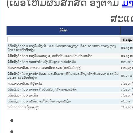
(ເພື່ອໃຫ້ມີຜົນສັກສິດ ອີງຕາມ
ມາ
ສະແດ
ນິຕິກໍາ
ຂໍ້ຕົກລົງວ່າດ້ວຍ ກອງທຶນສົ່ງເສີມ ແລະ ພັດທະນາວຽກງານກິລາ-ກາຍະກຳ ແຂວງ ຫຼວງ
ແຂວງ ຫລ
ນ້ຳທາ (ສະບັບປັບປຸງ)
ຂໍ້ຕົກລົງວ່າດ້ວຍ ກອງທຶນຄວບຄຸມ, ສະກັດກັ້ນ ແລະ ຕ້ານຢາເສບຕິດ
ແຂວງ ຫລ
ຂໍ້ຕົກລົງວ່າດ້ວຍ ທຸລະກຳໂອນເງິນທີ່ມີມູນຄ່າເກີນກຳນົດ
ທະນາຄາ
ກົດໝາຍວ່າດ້ວຍ ການກວດສອບອິດສະລະ (ສະບັບປັບປຸງ)
ກະຊວງ ກ
ຂໍ້ຕົກລົງວ່າດ້ວຍ ການກຳນົດເຂດປະເມີນລາຄາທີ່ດິນ ແລະ ສີ່ງປຸກສ້າງທົ່ວແຂວງ ສະຫວັນ
ແຂວງ ສ
ນະເຂດ (ສະບັບປັບປຸງ)
ກົດໝາຍວ່າດ້ວຍ ທີ່ຢູ່ອາໄສ
ກະຊວງ ໂ
ຂໍ້ຕົກລົງວ່າດ້ວຍ ການຂຸດຄົ້ນວັດສະດຸກໍ່ສ້າງຕາມແມ່ນ້ຳ
ກະຊວງ ໂ
ຂໍ້ຕົກລົງວ່າດ້ວຍ ທ່າເຮືອ
ກະຊວງ ໂ
ຂໍ້ຕົກລົງວ່າດ້ວຍ ລະບົບການໃຫ້ບໍລິການຊຳລະເງິນ
ທະນາຄາ
ດຳລັດວ່າດ້ວຍ ຜູ້ອາຍຸສູງ
ກະຊວງ 