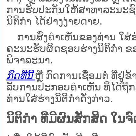
ການຮັບປະກັນໃຫ້ສາທາລະນະຊົນ
ນິຕິກຳ ໄດ້ຢ່າງງ່າຍດາຍ.
ການສົ່ງຄໍາເຫັນຂອງທ່ານ ໃສ່ຮ່
ຄະນະຮັບຜິດຊອບຮ່າງນິຕິກຳ ຂອງ
ພິຈາລະນາ.
ກົດທີ່ນີ້
ຫຼື ກົດການເຊື່ອມຕໍ່ ທີ່ຢູ່ຂ
ລັບການປະກອບຄຳເຫັນ ທີ່ໄດ້ຖືກ
ທ່ານໃສ່ຮ່າງນິຕິກຳດັ່ງກ່າວ.
ນິຕິກໍາ ທີ່ມີຜົນສັກສິດ