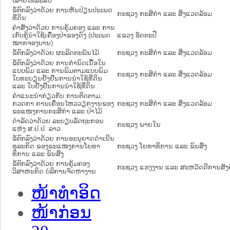
ໝາຍໂທລະສັບ
ຂໍ້ຕົກລົງວ່າດ້ວຍ ການຫັນປ່ຽນປະເພດ
ກະຊວງ ກະສິກຳ ແລະ ສິ່ງແວດລ້ອມ
ທີ່ດິນ
ຄຳສັ່ງວ່າດ້ວຍ ການຄຸ້ມຄອງ ແລະ ການ
ເກັບກູ້ນຳໃຊ້ເຄື່ອງປ່າຂອງດົງ (ປະເພດ
ແຂວງ ອັດຕະປື
ໝາກຈອງບານ)
ຂໍ້ຕົກລົງວ່າດ້ວຍ ຜະລິດຕະພັນໄມ້
ກະຊວງ ກະສິກຳ ແລະ ສິ່ງແວດລ້ອມ
ຂໍ້ຕົກລົງວ່າດ້ວຍ ການກຳນົດເນື້ອໃນ
ແບບພິມ ແລະ ການພິມຕາມແບບພິມ
ກະຊວງ ກະສິກຳ ແລະ ສິ່ງແວດລ້ອມ
ໃບທະບຽນຢັ້ງຢືນການນຳໃຊ້ທີ່ດິນ
ແລະ ໃບຢັ້ງຢືນການນຳໃຊ້ທີ່ດິນ
ຄຳແນະນຳກ່ຽວກັບ ການຕິດຕາມ,
ກວດກາ ການເຄື່ອນໄຫວວຽກງານຂອງ
ກະຊວງ ກະສິກຳ ແລະ ສິ່ງແວດລ້ອມ
ຂະແໜງການກະສິກຳ ແລະ ປ່າໄມ້
ດຳລັດວ່າດ້ວຍ ລະບຽບລັດຖະກອນ
ກະຊວງ ພາຍໃນ
ແຫ່ງ ສ.ປ.ປ. ລາວ
ຂໍ້ຕົກລົງວ່າດ້ວຍ ການອະນຸຍາດດຳເນີນ
ທຸລະກິດ ຂອງຂະແໜງການໂຍທາ
ກະຊວງ ໂຍທາທິການ ແລະ ຂົນສົ່ງ
ທິການ ແລະ ຂົນສົ່ງ
ຂໍ້ຕົກລົງວ່າດ້ວຍ ການຄຸ້ມຄອງ
ກະຊວງ ແຮງງານ ແລະ ສະຫວັດດີການສັງ
ວິສາຫະກິດ ບໍລິການຈັດຫາງານ
ໜ້າທໍາອິດ
ໜ້າກ່ອນ