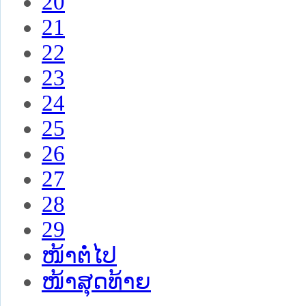
20
21
22
23
24
25
26
27
28
29
ໜ້າຕໍ່ໄປ
ໜ້າສຸດທ້າຍ