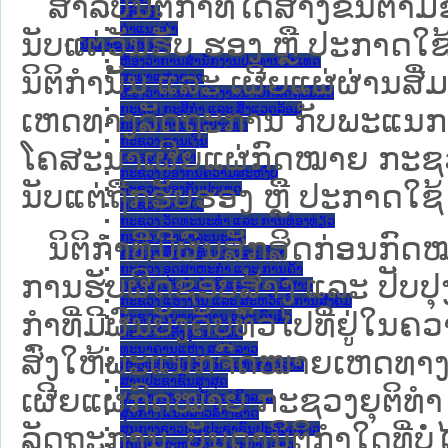
ສໍາລັບນິຕິກໍາທີ່ໄດ້ສ້າງຂຶ້ນຕາມ
ຂໍ້ຕົກລົງ
ຄໍາແນະນໍາ
ນັບແຕ່ວັນຮັບ ຮອງ ຫຼື ປະກາດໃຊ
ນິຕິກຳຂັ້ນສູນກາງ
ຫ້ອງວ່າການສໍານັກງານປະທານປະເທດ
ນິຕິກໍານັ້ນ ແລະ ເຜີຍແຜ່ຜ່ານສື
ສະພາແຫ່ງຊາດ
ຫ້ອງວ່າການສຳນັກງານນາຍົກລັດຖະມົນຕີ
ກະຊວງ ກະສິກຳ ແລະ ສິ່ງແວດລ້ອມ
ເຫດທາງລັດຖະການ ກັບ​ພະແນກຈົ
ກະຊວງ ການຕ່າງປະເທດ
ກະຊວງ ການເງິນ
ໂຄສະນາເຜີຍແຜ່ກົດໝາຍ ກະຊວງຍ
ກະຊວງ ຍຸຕິທໍາ
ກະຊວງ ປ້ອງກັນຄວາມສະຫງົບ
ນັບແຕ່ຖືກຮັບຮອງ ຫຼື ປະກາດໃຊ້ 
ກະຊວງ ປ້ອງກັນປະເທດ
ກະຊວງ ພາຍໃນ
ກະຊວງ ວັດທະນະທຳ ແລະ ການທ່ອງທ່ຽວ
ກະຊວງ ສາທາລະນະສຸກ
ນິ​ຕິ​ກຳ​ທີ່​ມີ​ຜົນ​ສັກ​ສິດ​ກ່ອນ​ກົດ
ກະຊວງ ສຶກສາທິການ ແລະ ກິລາ
ກະຊວງ ອຸດສາຫະກຳ ແລະ ການຄ້າ
ການ​ຮັບ​ຜິດ​ຊອບ​ສ້າງ ແລະ ປັບ​ປ
ກະຊວງ ເຕັກໂນໂລຊີ ແລະ ການສື່ສານ
ກະຊວງ ແຮງງານ ແລະ ສະຫວັດດີການສັງຄົມ
ກໍາທີ່ມີຜົນບັງຄັບທົ່ວໄປທີ່ຢູ່ໃ
ກະຊວງ ໂຍທາທິການ ແລະ ຂົນສົ່ງ
ຄະນະຈັດຕັ້ງສູນກາງພັກ
ທະນາຄານແຫ່ງ ສປປ ລາວ
ສົ່ງໃຫ້​ພະແນກຈົດ​ໝາຍ​ເຫດ​ທາງ
ສະຫະພັນນັກຮົບເກົ່າແຫ່ງຊາດລາວ
ສານປະຊາຊົນສູງສຸດ
ເຜີຍແຜ່ກົດໝາຍ ກະຊວງຍຸຕິທໍາ
ສູນກາງ ສະຫະພັນແມ່ຍິງລາວ
ສູນກາງ ແນວລາວສ້າງຊາດ
ລັດຖະການ. ບັນ​ດາ​ນິ​ຕິ​ກຳ​ໃດ​ທີ່ບໍ່
ສູນກາງຊາວໜຸ່ມປະຊາຊົນປະຕິວັດລາວ
ສູນກາງສະຫະພັນກຳມະບານລາວ