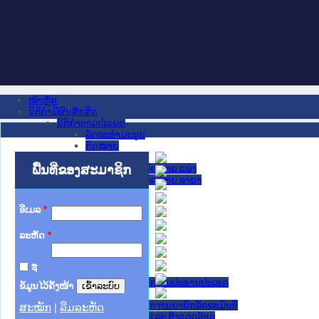
ໜ້າຫຼັກ
ນິຕິກໍາມີຜົນສັກສິດ
ນິຕິກໍາຕາມປະເພດ
ລັດຖະທໍາມະນູນ
ກົດໝາຍ
ກົດໝາຍ
ພື້ນທີ່ຂອງສະມາຊິກ
ປະມວນກົດໝາຍ ແພ່ງ
ປະມວນກົດໝາຍ ອາຍາ
ມະຕິຕົກລົງ
ລັດຖະບັນຍັດ
ອີເມລ
*
ລັດຖະດໍາລັດ
ດໍາລັດ
ລະຫັດ
*
ຄໍາສັ່ງ
ຂໍ້ຕົກລົງ
ຄໍາແນະນໍາ
ຈື່
ນິຕິກໍາຂັ້ນສູນກາງ
ຫ້ອງວ່າການສໍານັກງານປະທານປະເທດ
ຂໍ້ມູນໄວ້ຄັ້ງໜ້າ
ສະພາແຫ່ງຊາດ
ຫ້ອງວ່າການສຳນັກງານນາຍົກລັດຖະມົນຕີ
ສະໝັກ
|
ລືມລະຫັດ
ກະຊວງ ກະສິກຳ ແລະ ສິ່ງແວດລ້ອມ