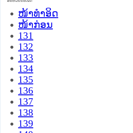
ສະຫວັນນະເຂດ
ໜ້າທໍາອິດ
ໜ້າກ່ອນ
131
132
133
134
135
136
137
138
139