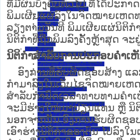
ທີ່ມີຜົນບັງຄັບທົ່ວໄປ ທີ່ໄດ້ປະກ
ປະມວນກົດໝາຍ ແພ່ງ
ປະມວນກົດໝາຍ ອາຍາ
ພິມເຜີຍແຜ່ລົງໃນຈົດໝາຍເຫດທາ
ມະຕິຕົກລົງ
ລັດຖະບັນຍັດ
ລັດຖະດໍາລັດ
ລຽງຕາມວັນທີ ພິມເຜີຍແຜ່ນິຕິ
ດໍາລັດ
ຄໍາສັ່ງ
ນິຕິກຳທີ່ຖືກພິມລົງຄັ້ງຫຼ້າສຸດ ຈະຢ
ຂໍ້ຕົກລົງ
ຄໍາແນະນໍາ
ນິຕິກໍາຂັ້ນສູນກາງ
ນິຕິກຳສຳລັບການປະກອບຄຳເຫ
ຫ້ອງວ່າການສໍານັກງານປະທານປະເທດ
ສະພາແຫ່ງຊາດ
ຫ້ອງວ່າການສຳນັກງານນາຍົກລັດຖະມົນຕີ
ອົງການທີ່ຮັບຜິດຊອບສ້າງ ແລະ 
ກະຊວງ ກະສິກຳ ແລະ ສິ່ງແວດລ້ອມ
ກະຊວງ ການຕ່າງປະເທດ
ກະຊວງ ການເງິນ
ກຳມາລົງໃນ​ເວັບ​ໄຊຈົດໝາຍເຫ
ກະຊວງ ຍຸຕິທໍາ
ກະຊວງ ປ້ອງກັນຄວາມສະຫງົບ
ສໍາລັບກໍານົດເວລາທາບທາມຄໍາເຫັ
ກະຊວງ ປ້ອງກັນປະເທດ
ກະຊວງ ພາຍໃນ
ກະຊວງ ວັດທະນະທຳ ແລະ ການທ່ອງທ່ຽວ
ຈະມີຮ່າງໃໝ່ມາປ່ຽນແທນ ຫຼື ນິ
ກະຊວງ ສາທາລະນະສຸກ
ກະຊວງ ສຶກສາທິການ ແລະ ກິລາ
ນອກຈາກນັ້ນ ອົງການຮັບຜິດຊອບ
ກະຊວງ ອຸດສາຫະກຳ ແລະ ການຄ້າ
ກະຊວງ ເຕັກໂນໂລຊີ ແລະ ການສື່ສານ
ເອົາຮ່າງນິຕິກຳຂອງຕົນ ໄປລົງໃນ​ເວ
ກະຊວງ ແຮງງານ ແລະ ສະຫວັດດີການສັງຄົມ
ກະຊວງ ໂຍທາທິການ ແລະ ຂົນສົ່ງ
ຄະນະຈັດຕັ້ງສູນກາງພັກ