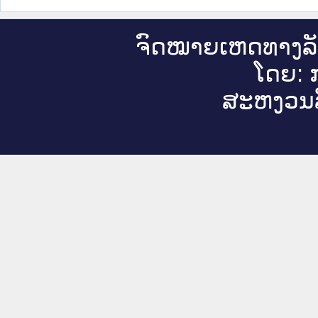
ຈົດ​ໝາຍ​ເຫດ​ທາງ​ລ
ໂດຍ: ກ
ສະ​ຫງວນ​ລ