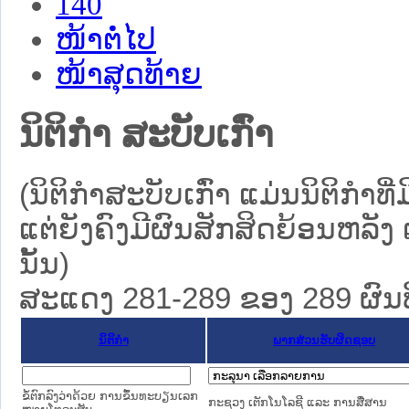
140
ໜ້າຕໍ່ໄປ
ໜ້າສຸດທ້າຍ
ນິຕິກໍາ ສະບັບເກົ່າ
(ນິຕິກໍາສະບັບເກົ່າ ແມ່ນນິຕິກໍ
ແຕ່ຍັງຄົງມີຜົນສັກສິດຍ້ອນຫລັງ 
ນັ້ນ)
ສະແດງ 281-289 ຂອງ 289 ຜົນທີ່
ນິຕິກໍາ
ພາກສ່ວນຮັບຜິດຊອບ
ຂໍ້ຕົກລົງວ່າດ້ວຍ ການຂຶ້ນທະບຽນເລກ
ກະຊວງ ເຕັກໂນໂລຊີ ແລະ ການສື່ສານ