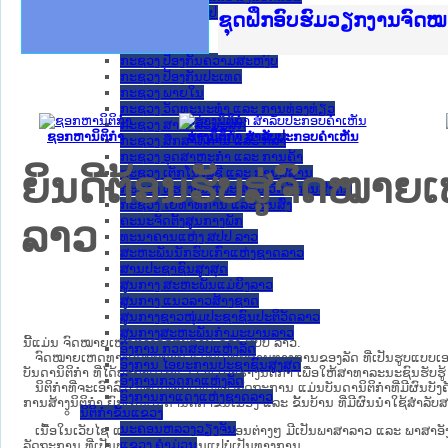
ກະຊວງ ການຕ່າງປະເທດ
Ministry of Justice Lao
ເຜີຍແຜ່ວັບໄຊຈົດໝາຍເຫດທ
ກະຊວງຍຸຕິທຳ
ຊຸດຝຶກອົບຮົມວຽກງານຈົດ
ກອງປະຊຸມທົບທວນຄືນການຈ
ຝຶກອົບຮົມ ຜູ່ປະສານງານ
ຝຶກອົບຮົມ ຜູ່ປະສານງານ
ເຜີຍແຜ່ແອັບກົດໝາຍລາວ 
ເຜີຍແຜ່ແອັບກົດໝາຍລາວ ແ
ຍົກລະດັບວຽກງານຈົດໝາຍເ
ຊຸດຝຶກອົບຮົມວຽກງານຈົດ
ກະຊວງ ການເງິນ
ກະຊວງ ຍຸຕິທໍາ
ກະຊວງ ປ້ອງກັນຄວາມສະຫງົບ
ກະຊວງ ປ້ອງກັນປະເທດ
ກະຊວງ ພາຍໃນ
ກະຊວງ ວັດທະນະທຳ ແລະ ການທ່ອງທ່ຽວ
ກະຊວງ ສາທາລະນະສຸກ
ຊອກຫານິຕິກໍາ
ຮ່າງນິຕິກໍາ ສໍາລັບປະກອບຄໍາເຫັນ
ກະຊວງ ສຶກສາທິການ ແລະ ກິລາ
ກະຊວງ ອຸດສາຫະກຳ ແລະ ການຄ້າ
ຍິນດີຕ້ອນຮັບສູ່ຈົດໝ
ກະຊວງ ເຕັກໂນໂລຊີ ແລະ ການສື່ສານ
ກະຊວງ ແຮງງານ ແລະ ສະຫວັດດີການສັງຄົມ
ກະຊວງ ໂຍທາທິການ ແລະ ຂົນສົ່ງ
ຄະນະຈັດຕັ້ງສູນກາງພັກ
ລາວ
ທະນາຄານແຫ່ງ ສປປ ລາວ
ສະຫະພັນນັກຮົບເກົ່າແຫ່ງຊາດລາວ
ສານປະຊາຊົນສູງສຸດ
ສູນກາງ ສະຫະພັນແມ່ຍິງລາວ
ສູນກາງ ແນວລາວສ້າງຊາດ
ສູນກາງຊາວໜຸ່ມປະຊາຊົນປະຕິວັດລາວ
ສູນກາງສະຫະພັນກຳມະບານລາວ
ນີ້ແມ່ນ ຈົດໝາຍເຫດທາງລັດຖະການ ຂອງ ສປປ ລາວ.
ອົງການ ກວດສອບແຫ່ງລັດ
ຈົດໝາຍເຫດທາງລັດຖະການ ແມ່ນ​ເອ​ກະ​ສານ​ທາງ​ການ​ຂອງ​ລັດ ທີ່​ເປັນ​ຮູບ​ແບບ​ເອ​ເລັກ​ໂຕ​
ອົງການ ໄອຍະການປະຊາຊົນສູງສຸດ
ບັນ​ດາ​ນິ​ຕິ​ກຳ ທີ່ໄດ້ປະກາດໃຊ້ແລ້ວ ຫຼື ເອົາຮ່າງນິຕິກໍາ ເພື່ອໃຫ້​ສາ​ທາ​ລະ​ນະ​ຊົນ​ຮັບ​ຮ
ອົງການກວດກາແຫ່ງລັດ
ນິ​ຕິ​ກຳ​ທີ່​ຈະ​ເອົາ​ລົງ​ໃນ​ຈົດ​ໝາຍ​ເຫດ​ທາງ​ລັດ​ຖະ​ການ ​ແມ່ນ​ບັນ​ດາ​ນິ​ຕິ​ກຳ​ທີ່​ມີ​ຜົນ​ບັງ​ຄ
ອົງການກາແດງແຫ່ງຊາດລາວ
ການ​ສ້າງ​ນິ​ຕິ​ກຳ ຍົກ​ເວັ້ນ​ບັນ​ດານິ​ຕິ​ກຳ​ຂັ້ນ​ເມືອງ ແລະ ຂັ້ນ​ບ້ານ ​ທີ່​ມີ​ຜົນ​ນຳ​ໃຊ້​ສຳ​
ນິຕິກໍາຂັ້ນແຂວງ
ນະ​ຄອນ​ຫລວງວຽງຈັນ
ເນື້ອໃນ​ເວັບ​ໄຊ​ ແລະ ການແນະນໍາຂັ້ນຕອນຕ່າງໆ ມີເປັນພາສາລາວ ແລະ ພາສາອັ
ແຂວງ ຄໍາມ່ວນ
ລັດຖະການ ທີ່ເປັນພາສາອັງກິດແມ່ນແປບໍ່ເປັນທາງການ.