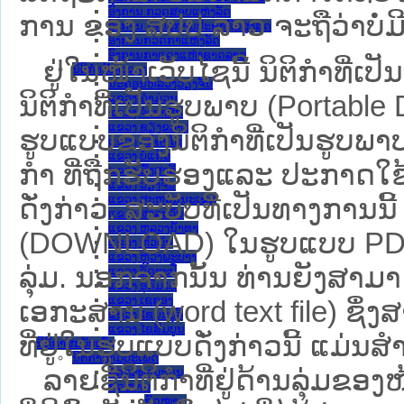
ອົງການ ກວດສອບແຫ່ງລັດ
ການ ຂອງ ສປ​ປ ລາວ ​ຈະຖື​ວ່າບໍ່​ມີ​ຜົ
ອົງການ ໄອຍະການປະຊາຊົນສູງສຸດ
ອົງການກວດກາແຫ່ງລັດ
ອົງການກາແດງແຫ່ງຊາດລາວ
ຢູ່ໃນໜ້າ​ເວັບ​ໄຊ​ນີ້ ນິຕິກຳທີ
ນິຕິກໍາຂັ້ນແຂວງ
ນະ​ຄອນ​ຫລວງວຽງຈັນ
ນິຕິກໍາທີ່ເປັນຮູບພາບ (Portabl
ແຂວງ ຄໍາມ່ວນ
ແຂວງ ຈໍາປາສັກ
ແຂວງ ຊຽງຂວາງ
ຮູບແບບຂອງນິຕິກໍາທີ່ເປັນຮູບພາບ
ແຂວງ ບໍລິຄໍາໄຊ
ແຂວງ ບໍ່ແກ້ວ
ກໍາ ທີ່ຖືກຮັບຮອງແລະ ປະກາດໃຊ
ແຂວງ ຜົ້ງສາລີ
ແຂວງ ວຽງຈັນ
ແຂວງ ສະຫວັນນະເຂດ
ດັ່ງກ່າວ. ສະບັບທີ່ເປັນທາງການນີ
ແຂວງ ສາລະວັນ
ແຂວງ ຫລວງນໍ້າທາ
(DOWNLOAD) ໃນຮູບແບບ PDF ໂດ
ແຂວງ ຫົວພັນ
ແຂວງ ຫຼວງພະບາງ
ລຸ່ມ. ນອກຈາກນັ້ນ ທ່ານຍັງສາມາດເ
ແຂວງ ອັດຕະປື
ແຂວງ ອຸດົມໄຊ
ແຂວງ ເຊກອງ
ເອກະສານ (word text file) ຊຶ່
ແຂວງ ໄຊຍະບູລີ
ແຂວງ ໄຊສົມບູນ
ທີ່ຢູ່ໃນຮູບແບບດັ່ງກ່າວນີ້ ແມ່ນສຳລ
ນິຕິກໍາສະບັບເກົ່າ
ນິຕິກຳຕາມປະເພດ
ລາຍຊື່ນິຕິກຳທີ່ຢູ່ດ້ານລຸ່ມຂອ
ລັດຖະທໍາມະນູນ
ກົດໝາຍ
ກົດໝາຍ