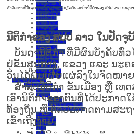
ແຂວງ ຈໍາປາສັກ
ສໍາລັບທ່ານທີ່ຕ້ອງການເຂົ້າໃຈເພີ່ມຕື່ມກ່ຽວກັບ ລະບົບນິຕິກຳຂອງ ສປປ ລາວ ກະລຸນາເຂົ
ແຂວງ ຊຽງຂວາງ
ແຂວງ ບໍລິຄໍາໄຊ
ແຂວງ ບໍ່ແກ້ວ
ແຂວງ ຜົ້ງສາລີ
ແຂວງ ວຽງຈັນ
ແຂວງ ສະຫວັນນະເຂດ
ນິຕິກຳຂອງ ສປປ ລາວ ໃນປັດຈຸບັ
ແຂວງ ສາລະວັນ
ແຂວງ ຫລວງນໍ້າທາ
ແຂວງ ຫົວພັນ
ບັນດານິຕິກໍາ ທີ່ມີຜົນບັງຄັບທົ່ວ
ແຂວງ ຫຼວງພະບາງ
ແຂວງ ອັດຕະປື
ຢູ່ຂັ້ນ​ສູນ​ກາງ, ແຂວງ ແລະ ນະຄອ
ແຂວງ ອຸດົມໄຊ
ແຂວງ ເຊກອງ
ແຂວງ ໄຊຍະບູລີ
ວັນໄດ້ພິມເຜີຍແຜ່ລົງໃນຈົດໝາຍ
ແຂວງ ໄຊສົມບູນ
ນິຕິກໍາປະກອບຄໍາເຫັນ
ສຳລັບນິ​ຕິ​ກຳ ຂັ້ນເມືອງ ຫຼື 
ນິຕິກໍາຕາມປະເພດ
ລັດຖະທໍາມະນູນ
ກົດໝາຍ
ເອົານິຕິກຳຂອງຕົນທີ່ໄດ້ປະກາດໃຊ້ແ
ກົດໝາຍ
ປະມວນກົດໝາຍ ແພ່ງ
ທ້ອງຖິ່ນ ຫຼື ຕິດປະກາດຕາມສະຖ
ປະມວນກົດໝາຍ ອາຍາ
ມະຕິຕົກລົງ
ເຂົ້າເຖິງງ່າຍ.
ລັດຖະບັນຍັດ
ລັດຖະດໍາລັດ
ດໍາລັດ
ຄໍາສັ່ງ