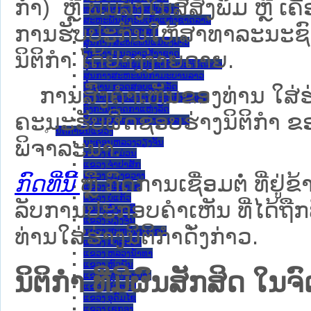
ກຳ) ຫຼື ພິມລົງໃນສື່ສິ່ງພິມ ຫຼື 
ທະນາຄານແຫ່ງ ສປປ ລາວ
ສະຫະພັນນັກຮົບເກົ່າແຫ່ງຊາດລາວ
ການຮັບປະກັນໃຫ້ສາທາລະນະຊົນ
ສານປະຊາຊົນສູງສຸດ
ສູນກາງ ສະຫະພັນແມ່ຍິງລາວ
ນິຕິກຳ ໄດ້ຢ່າງງ່າຍດາຍ.
ສູນກາງ ແນວລາວສ້າງຊາດ
ສູນກາງຊາວໜຸ່ມປະຊາຊົນປະຕິວັດລາວ
ສູນກາງສະຫະພັນກຳມະບານລາວ
ອົງການ ກວດສອບແຫ່ງລັດ
ການສົ່ງຄໍາເຫັນຂອງທ່ານ ໃສ່ຮ່
ອົງການ ໄອຍະການປະຊາຊົນສູງສຸດ
ອົງການກວດກາແຫ່ງລັດ
ຄະນະຮັບຜິດຊອບຮ່າງນິຕິກຳ ຂອງ
ອົງການກາແດງແຫ່ງຊາດລາວ
ນິຕິກໍາຂັ້ນແຂວງ
ພິຈາລະນາ.
ນະ​ຄອນ​ຫລວງວຽງຈັນ
ແຂວງ ຄໍາມ່ວນ
ແຂວງ ຈໍາປາສັກ
ແຂວງ ຊຽງຂວາງ
ກົດທີ່ນີ້
ຫຼື ກົດການເຊື່ອມຕໍ່ ທີ່ຢູ່ຂ
ແຂວງ ບໍລິຄໍາໄຊ
ແຂວງ ບໍ່ແກ້ວ
ລັບການປະກອບຄຳເຫັນ ທີ່ໄດ້ຖືກ
ແຂວງ ຜົ້ງສາລີ
ແຂວງ ວຽງຈັນ
ທ່ານໃສ່ຮ່າງນິຕິກຳດັ່ງກ່າວ.
ແຂວງ ສະຫວັນນະເຂດ
ແຂວງ ສາລະວັນ
ແຂວງ ຫລວງນໍ້າທາ
ແຂວງ ຫົວພັນ
ນິຕິກໍາ ທີ່ມີຜົນສັກສິດ
ແຂວງ ຫຼວງພະບາງ
ແຂວງ ອັດຕະປື
ແຂວງ ອຸດົມໄຊ
ແຂວງ ເຊກອງ