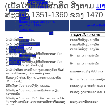
ແຂວງ ໄຊຍະບູລີ
(ເພື່ອໃຫ້ມີຜົນສັກສິດ ອີງຕາມ
ມາ
ແຂວງ ໄຊສົມບູນ
ຂ່າວສານສໍາຄັນ
ສະແດງ 1351-1360 ຂອງ 1470 ຜົ
​ທົ່ວ​ໄປ
ແຈ້ງການ
ກົດລະບຽບ ແລະ ລະບຽບການ
ຂ່າວເດັ່ນ
ນິຕິກໍາ
ພາກສ່ວນຮັບຜ
ບົດລາຍງານ
ບົດແນະນໍາ ແລະ ຄໍາແນະນໍາ
ຄູ່ມື
ດຳລັດວ່າດ້ວຍ ຕາປະທັບ
ຄະນະຈັດຕັ້ງສູນກາງພັກ
ແບບພີມ
ເອກກະສານອື່ນໆ
ດຳລັດວ່າດ້ວຍ ສະມາຄົມ
ຄະນະຈັດຕັ້ງສູນກາງພັກ
ເວັບໄຊອື່ນໆ
ດຳລັດວ່າດ້ວຍ ມູນນິທິ
ຄະນະຈັດຕັ້ງສູນກາງພັກ
ຕິດຕໍ່ພວກເຮົາ
ຄຳແນະນຳການຈັດຕັ້ງປະຕິບັດກົດໝາຍວ່າດ້ວຍ
ຜູ້ປະສານງານ
ອົງການກວດກາແຫ່ງລັດ
ການຕ້ານການສໍ້ລາດບັງຫຼວງ
ກ່ຽວກັບພວກເຮົາ
ຄຳແນະນຳການຈັດຕັ້ງປະຕິບັດກົດໝາຍວ່າດ້ວຍ
ຊ່ວຍເຫຼືອ
ອົງການກວດກາແຫ່ງລັດ
ການກວດກາລັດ (ສະບັບປັບປຸງ)
ດຳລັດວ່າດ້ວຍ ການຕ້ານການສະໜອງທຶນໃຫ້ແກ່
ທະນາຄານແຫ່ງ ສປປ ລາວ
ການແຜ່ຜາຍອາວຸດທຳລາຍລ້າງຜານ
ກົດໝາຍວ່າດ້ວຍ ອົງການໄອຍະການປະຊາຊົນ
ອົງການ ໄອຍະການປະຊາຊົນສ
(ສະບັບປັບປຸງ)
ຂໍ້ຕົກລົງວ່າດ້ວຍ ແບບຜັງວົງຈອນລວມ
ກະຊວງ ອຸດສາຫະກຳ ແລະ 
ຂໍ້ຕົກລົງວ່າດ້ວຍ ການປະກອບທຶນຈົດທະບຽນ
ກະຊວງ ອຸດສາຫະກຳ ແລະ 
ວິສາຫະກິດ
ຂໍ້ຕົກລົງວ່າດ້ວຍ ການສະກັດກັ້ນ ແລະ ການແກ້ໄຂ
ບັນຫາຢາເສບຕິດໃນສະຖານການສຶກສາທົ່ວແຂວງ
ແຂວງ ສະຫວັນນະເຂດ