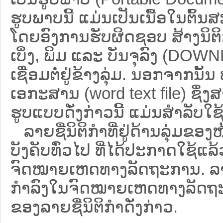
ຮູບພາບນີ້ ແມ່ນເປັນເນື້ອໃນຕົ້
ໂດຍອົງການຮັບຜິດຊອບ ສ້າງນິຕິກ
ເບິ່ງ, ພິມ ແລະ ບັນຈຸລົງ (D
ເຊື່ອມຕໍ່ຢູ່ຂ້າງລຸ່ມ. ນອກຈາກນັ້
ເອກະສານ (word text file) ຊຶ່ງ
ຮູບແບບດັ່ງກ່າວນີ້ ແມ່ນສຳລັບໃຊ້ເປ
ລາຍຊື່ນິຕິກຳທີ່ຢູ່ດ້ານລຸ່ມຂອງ
ບັງຄັບທົ່ວໄປ ທີ່ໄດ້ປະກາດໃຊ້ແລ
ຈົດໝາຍເຫດທາງລັດຖະການ. ລາຍຊ
ກຳລົງໃນຈົດໝາຍເຫດທາງລັດຖະການ ຊ
ຂອງລາຍຊື່ນິຕິກໍາດັ່ງກ່າວ.