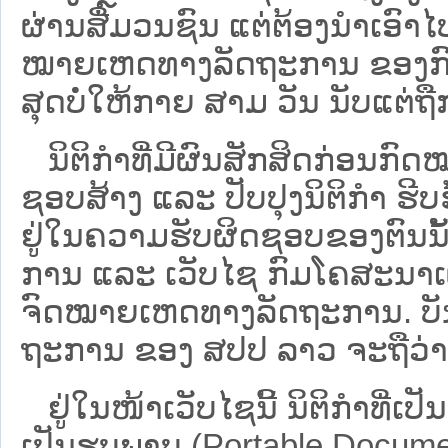
ຜ່ານສື່ມວນຊົນ ແຕ່ຕ້ອງນໍາເອ
ໝາຍ​ເຫດ​ທາງ​ລັດ​ຖະ​ການ​ ຂອ
ສຸດບໍ່ໃຫ້ກາຍ ສາມ ວັນ ນັບແຕ່ຖື
ນິ​ຕິ​ກຳ​ທີ່​ມີ​ຜົນ​ສັກ​ສິດ​ກ່ອນ​ກົດ
ຊອບ​ສ້າງ ແລະ ປັບ​ປຸງນິ​ຕິ​ກຳ ຮີ
ຢູ່ໃນຄວາມຮັບຜິດຊອບຂອງຕົນນັ້ນ
ການ ແລະ ເວັບໄຊ​ ກົມໂຄສະນາເຜ
ຈົດໝາຍເຫດທາງລັດຖະການ. ບັນ​ດາ​ນິ​
ຖະ​ການ ຂອງ ສປ​ປ ລາວ ​ຈະຖື​ວ່າບໍ່​ມີ
ຢູ່ໃນໜ້າ​ເວັບ​ໄຊ​ນີ້ ນິຕິກຳທີ່
ເປັນຮູບພາບ (Portable Documen