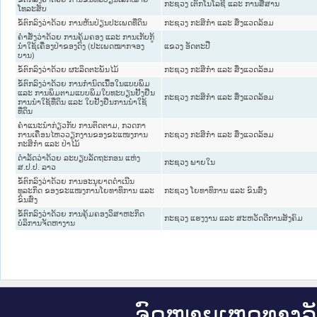
ກະຊວງ ເຕັກໂນໂລຊີ ແລະ ການສື່ສານ
ໂທລະສັບ
ຂໍ້ຕົກລົງວ່າດ້ວຍ ການຫັນປ່ຽນປະເພດທີ່ດິນ
ກະຊວງ ກະສິກຳ ແລະ ສິ່ງແວດລ້ອມ
ຄຳສັ່ງວ່າດ້ວຍ ການຄຸ້ມຄອງ ແລະ ການເກັບກູ້
ນຳໃຊ້ເຄື່ອງປ່າຂອງດົງ (ປະເພດໝາກຈອງ
ແຂວງ ອັດຕະປື
ບານ)
ຂໍ້ຕົກລົງວ່າດ້ວຍ ຜະລິດຕະພັນໄມ້
ກະຊວງ ກະສິກຳ ແລະ ສິ່ງແວດລ້ອມ
ຂໍ້ຕົກລົງວ່າດ້ວຍ ການກຳນົດເນື້ອໃນແບບພິມ
ແລະ ການພິມຕາມແບບພິມໃບທະບຽນຢັ້ງຢືນ
ກະຊວງ ກະສິກຳ ແລະ ສິ່ງແວດລ້ອມ
ການນຳໃຊ້ທີ່ດິນ ແລະ ໃບຢັ້ງຢືນການນຳໃຊ້
ທີ່ດິນ
ຄຳແນະນຳກ່ຽວກັບ ການຕິດຕາມ, ກວດກາ
ການເຄື່ອນໄຫວວຽກງານຂອງຂະແໜງການ
ກະຊວງ ກະສິກຳ ແລະ ສິ່ງແວດລ້ອມ
ກະສິກຳ ແລະ ປ່າໄມ້
ດຳລັດວ່າດ້ວຍ ລະບຽບລັດຖະກອນ ແຫ່ງ
ກະຊວງ ພາຍໃນ
ສ.ປ.ປ. ລາວ
ຂໍ້ຕົກລົງວ່າດ້ວຍ ການອະນຸຍາດດຳເນີນ
ທຸລະກິດ ຂອງຂະແໜງການໂຍທາທິການ ແລະ
ກະຊວງ ໂຍທາທິການ ແລະ ຂົນສົ່ງ
ຂົນສົ່ງ
ຂໍ້ຕົກລົງວ່າດ້ວຍ ການຄຸ້ມຄອງວິສາຫະກິດ
ກະຊວງ ແຮງງານ ແລະ ສະຫວັດດີການສັງຄົມ
ບໍລິການຈັດຫາງານ
ຈົດ​ໝາຍ​ເຫດ​ທາງ​ລ