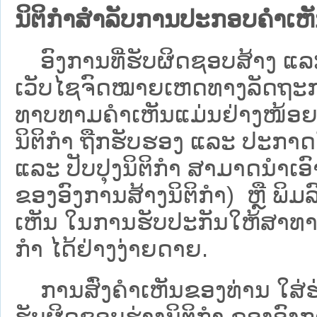
ນິຕິກຳສຳລັບການປະກອບຄຳເຫ
ອົງການທີ່ຮັບຜິດຊອບສ້າງ ແລະ 
ເວັບ​ໄຊຈົດໝາຍເຫດທາງລັດຖະກາ
ທາບທາມຄໍາເຫັນແມ່ນຢ່າງໜ້ອຍ 6
ນິຕິກໍາ ຖືກຮັບຮອງ ແລະ ປະກາດ
ແລະ ປັບປຸງນິຕິກໍາ ສາມາດນຳເອົາຮ
ຂອງອົງການສ້າງນິຕິກຳ) ຫຼື ພິມລົງ
ເຫັນ ໃນການຮັບປະກັນໃຫ້ສາທາລ
ກຳ ໄດ້ຢ່າງງ່າຍດາຍ.
ການສົ່ງຄໍາເຫັນຂອງທ່ານ ໃສ່ຮ່
ຮັບຜິດຊອບຮ່າງນິຕິກຳ ຂອງອົງກາ