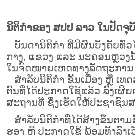
ນິຕິກຳຂອງ ສປປ ລາວ ໃນປັດຈຸບັ
ບັນດານິຕິກໍາ ທີ່ມີຜົນບັງຄັບທົ່ວໄ
ກາງ, ແຂວງ ແລະ ນະຄອນຫຼວງນັ້ນ 
ໃນຈົດໝາຍເຫດທາງລັດຖະການ ເປັ
ສຳລັບນິ​ຕິ​ກຳ ຂັ້ນເມືອງ ຫຼື 
ຕົນທີ່ໄດ້ປະກາດໃຊ້ແລ້ວ ລົງ​ເຜີຍ
ສະຖານທີ່ ຊຶ່ງເຮັດໃຫ້ປະຊາຊົນສາ
ສໍາລັບນິຕິກໍາທີ່ໄດ້ສ້າງຂຶ້ນຕາມ
ຮອງ ຫຼື ປະກາດໃຊ້ ພ້ອມທັງລົງເ