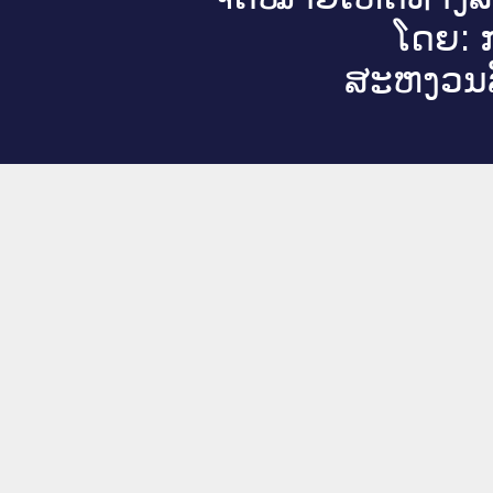
ໂດຍ: ກ
ສະ​ຫງວນ​ລ