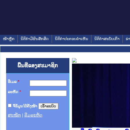
ໜ້າຫຼັກ
ນິຕິກໍາມີຜົນສັກສິດ
ນິຕິກໍາປະກອບຄໍາເຫັນ
ນິຕິກໍາສະບັບເກົ່າ
ຂ່
ພື້ນທີ່ຂອງສະມາຊິກ
ອີເມລ
*
ລະຫັດ
*
ຈື່ຂໍ້ມູນໄວ້ຄັ້ງໜ້າ
ສະໝັກ
|
ລືມລະຫັດ