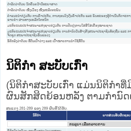
ດຳລັດວ່າດ້ວຍ ນັກຄົ້ນຄວ້າວິທະຍາສາດ
ດຳລັດວ່າດ້ວຍ ໜຶ່ງເມືອງ ໜຶ່ງຜະລິດຕະພັນ
ຄຳແນະນຳກ່ຽວກັບ ການຄ້ຳປະກັນ, ການຖອນວົງເງິນຄ້ຳປະກັນ ແລະ ພັນທະຂອງຜູ້ດຳເນີນກິດຈະການບ
ຂາຍຄຳ ຜ່ານທາງເອເລັກໂຕຮນິກ
ມະຕິຄະນະປະຈຳສະພາແຫ່ງຊາດກ່ຽວກັບ ການປັບປຸງການໃສ່ສີໃສ່ເຄື່ອງໝາຍຊາດ
ມະຕິຄະນະປະຈຳສະພາແຫ່ງຊາດກ່ຽວກັບ ການກຳນົດວັນສ້າງຕັ້ງສະພາປະຊາຊົນທ້ອງຖິ່ນ ແລະ ກ
ຈັດຊຸດ ສະພາປະຊາຊົນຂັ້ນແຂວງ
ຂໍ້ຕົກລົງວ່າດ້ວຍ ທີ່ດິນເປົ່າວ່າງ ແລະ ເປົ້າໝາຍການນຳໃຊ້ທີ່ດິນ
ນິຕິກໍາ ສະບັບເກົ່າ
(ນິຕິກໍາສະບັບເກົ່າ ແມ່ນນິຕິກໍາ
ຜົນສັກສິດຍ້ອນຫລັງ ຕາມກໍານົດເວ
ສະແດງ 281-289 ຂອງ 289 ຜົນທີ່ໄດ້ຮັບ.
ນິຕິກໍາ
ພາກສ່ວນຮັບຜິດຊອບ
ຂໍ້ຕົກລົງວ່າດ້ວຍ ການຂຶ້ນທະບຽນເລກໝາຍ