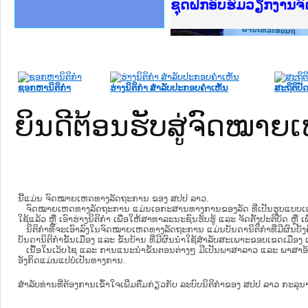
Ministry of Justice 
ເຜີຍແຜ່ວັບໄຊຈົດໝາຍເ
ກະຊວງຍຸຕິທຳ
ຊຸດຝຶກອົບຮົມວຽກງານ
ກອງປະຊຸມທົບທວນຄືນກ
ຝຶກອົບຮົມ ຜູ່ປະສານ
ຝຶກອົບຮົມ ຜູ່ປະສານງ
ເຜີຍແຜ່ແອັບກົດໝາຍລ
ເຜີຍແຜ່ແອັບກົດໝາຍລາ
ຍົກລະດັບວຽກງານຈົດໝ
ຊຸດຝຶກອົບຮົມວຽກງານ
ຊອກຫານິຕິກໍາ
ຮ່າງນິຕິກໍາ ສໍາລັບປະກອບຄໍາເຫັນ
ສະຖິຕິປັດ
ຍິນດີຕ້ອນຮັບສູ່ຈົດໝ
ນີ້ແມ່ນ ຈົດໝາຍເຫດທາງລັດຖະການ ຂອງ ສປປ ລາວ.
ຈົດໝາຍເຫດທາງລັດຖະການ ແມ່ນ​ເອ​ກະ​ສານ​ທາງ​ການ​ຂອງ​ລັດ ທີ່​ເປັນ​ຮູບ​ແບບ​ເອ​ເລັກ​ໂຕ​
ໃຊ້ແລ້ວ ຫຼື ເອົາຮ່າງນິຕິກໍາ ເພື່ອໃຫ້​ສາ​ທາ​ລະ​ນະ​ຊົນ​ຮັບ​ຮູ້ ແລະ ຈັດ​ຕັ້ງ​ປະ​ຕິ​ບັດ ຫ
ນິ​ຕິ​ກຳ​ທີ່​ຈະ​ເອົາ​ລົງ​ໃນ​ຈົດ​ໝາຍ​ເຫດ​ທາງ​ລັດ​ຖະ​ການ ​ແມ່ນ​ບັນ​ດາ​ນິ​ຕິ​ກຳ​ທີ່​ມີ​ຜົນ​ບັງ​
ບັນ​ດານິ​ຕິ​ກຳ​ຂັ້ນ​ເມືອງ ແລະ ຂັ້ນ​ບ້ານ ​ທີ່​ມີ​ຜົນ​ນຳ​ໃຊ້​ສຳ​ລັບ​ສະ​ເພາະ​ຂອບ​ເຂດ​ເມືອງ 
ເນື້ອໃນ​ເວັບ​ໄຊ​ ແລະ ການແນະນໍາຂັ້ນຕອນຕ່າງໆ ມີເປັນພາສາລາວ ແລະ ພາສາອັ
ອັງກິດແມ່ນແປບໍ່ເປັນທາງການ.
ສໍາລັບທ່ານທີ່ຕ້ອງການເຂົ້າໃຈເພີ່ມຕື່ມກ່ຽວກັບ ລະບົບນິຕິກຳຂອງ ສປປ ລາວ ກະລຸນາເຂົ