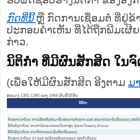
ກົດທີ່ນີ້
ຫຼື ກົດການເຊື່ອມຕໍ່ ທີ່ຢູ່
ປະກອບຄຳເຫັນ ທີ່ໄດ້ຖືກພີມເຜີຍ
ກ່າວ.
ນິຕິກໍາ ທີ່ມີຜົນສັກສິດ
(ເພື່ອໃຫ້ມີຜົນສັກສິດ ອີງຕາມ
ມາ
ສະແດງ 1381-1390 ຂອງ 1468 ຜົນທີ່ໄດ້ຮັບ.
ນິຕິກໍາ
ກົດໝາຍວ່າດ້ວຍ ການເລືອກຕັ້ງສະມາຊິກສະພາແຫ່ງຊາດ ແລະ ສະພາປະຊາຊົນຂັ້ນແຂວງ (ສະບັບປ
ຂໍ້ຕົກລົງວ່າດ້ວຍ ການກຳນົດເຂດປອດຄວັນຢາສູບ ຢູ່ພາຍໃນແຂວງ ຄຳມ່ວນ
ຂໍ້ຕົກລົງວ່າດ້ວຍ ການຈັດການແຂ່ງຂັນກິລາທົ່ວແຂວງ
ກົດໝາຍວ່າດ້ວຍ ຢາ ແລະ ຜະລິດຕະພັນການແພດ (ສະບັບປັບປຸງ)