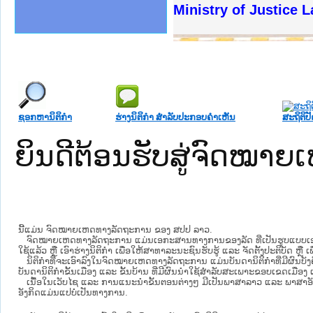
ງລັດຖະການໃຫ້ຜູ້ປະສານງານ
້ງປະຕິບັດວຽກງານຈົດໝາຍເຫດ
ງານຈົດໝາຍເຫດທາງລັດຖະການ
ງານຈົດໝາຍເຫດທາງລັດຖະການ
ລະ ເວັບໄຊຈົດໝາຍເຫດທາງ
ລະ ເວັບໄຊຈົດໝາຍເຫດທາງ
ຍເຫດທາງລັດຖະການ ໃຫ້ຜູ້
ຍເຫດທາງລັດຖະການ ໃຫ້ຜູ້
Ministry of Justice 
ຄານສັນຕິບານປະຊາຊົນ
າຄານຕຳຫຼວດປະຊາຊົນ
ຊາຊົນ ພາກເໜືອ
ຊາຊົນ ພາກກາງ
ພາກເໜືອ
າກກາງ
ຖະການ
າກໃຕ້
ຊອກຫານິຕິກໍາ
ຮ່າງນິຕິກໍາ ສໍາລັບປະກອບຄໍາເຫັນ
ສະຖິຕິປັ
ຍິນດີຕ້ອນຮັບສູ່ຈົດໝ
ນີ້ແມ່ນ ຈົດໝາຍເຫດທາງລັດຖະການ ຂອງ ສປປ ລາວ.
ຈົດໝາຍເຫດທາງລັດຖະການ ແມ່ນ​ເອ​ກະ​ສານ​ທາງ​ການ​ຂອງ​ລັດ ທີ່​ເປັນ​ຮູບ​ແບບ​ເອ​ເລັກ​ໂຕ​
ໃຊ້ແລ້ວ ຫຼື ເອົາຮ່າງນິຕິກໍາ ເພື່ອໃຫ້​ສາ​ທາ​ລະ​ນະ​ຊົນ​ຮັບ​ຮູ້ ແລະ ຈັດ​ຕັ້ງ​ປະ​ຕິ​ບັດ ຫ
ນິ​ຕິ​ກຳ​ທີ່​ຈະ​ເອົາ​ລົງ​ໃນ​ຈົດ​ໝາຍ​ເຫດ​ທາງ​ລັດ​ຖະ​ການ ​ແມ່ນ​ບັນ​ດາ​ນິ​ຕິ​ກຳ​ທີ່​ມີ​ຜົນ​ບັງ​
ບັນ​ດານິ​ຕິ​ກຳ​ຂັ້ນ​ເມືອງ ແລະ ຂັ້ນ​ບ້ານ ​ທີ່​ມີ​ຜົນ​ນຳ​ໃຊ້​ສຳ​ລັບ​ສະ​ເພາະ​ຂອບ​ເຂດ​ເມືອງ 
ເນື້ອໃນ​ເວັບ​ໄຊ​ ແລະ ການແນະນໍາຂັ້ນຕອນຕ່າງໆ ມີເປັນພາສາລາວ ແລະ ພາສາອັ
ອັງກິດແມ່ນແປບໍ່ເປັນທາງການ.