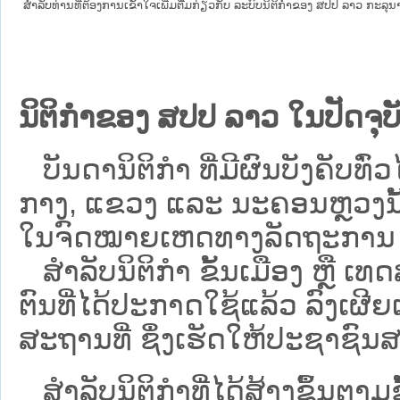
ສໍາລັບທ່ານທີ່ຕ້ອງການເຂົ້າໃຈເພີ່ມຕື່ມກ່ຽວກັບ ລະບົບນິຕິກຳຂອງ ສປປ ລາວ ກະລຸນາເຂົ
ນິຕິກຳຂອງ ສປປ ລາວ ໃນປັດຈຸບັ
ບັນດານິຕິກໍາ ທີ່ມີຜົນບັງຄັບທົ່ວໄ
ກາງ, ແຂວງ ແລະ ນະຄອນຫຼວງນັ້ນ 
ໃນຈົດໝາຍເຫດທາງລັດຖະການ ເປັ
ສຳລັບນິ​ຕິ​ກຳ ຂັ້ນເມືອງ ຫຼື 
ຕົນທີ່ໄດ້ປະກາດໃຊ້ແລ້ວ ລົງ​ເຜີຍ
ສະຖານທີ່ ຊຶ່ງເຮັດໃຫ້ປະຊາຊົນສາ
ສໍາລັບນິຕິກໍາທີ່ໄດ້ສ້າງຂຶ້ນຕາມ