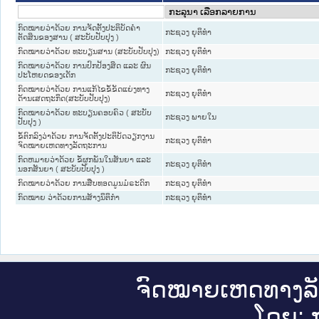
ກົດໝາຍວ່າດ້ວຍ ການຈັດຕັ້ງປະຕິບັດຄຳ
ກະຊວງ ຍຸຕິທໍາ
ຕັດສິນຂອງສານ ( ສະບັບປັບປຸງ )
ກົດໝາຍວ່າດ້ວຍ ທະບຽນສານ (ສະບັບປັບປຸງ)
ກະຊວງ ຍຸຕິທໍາ
ກົດໝາຍວ່າດ້ວຍ ການປົກປ້ອງສິດ ແລະ ຜົນ
ກະຊວງ ຍຸຕິທໍາ
ປະໂຫຍດຂອງເດັກ
ກົດໝາຍວ່າດ້ວຍ ການແກ້ໄຂຂໍ້ຂັດແຍ່ງທາງ
ກະຊວງ ຍຸຕິທໍາ
ດ້ານເສດຖະກິດ(ສະບັບປັບປຸງ)
ກົດ​ໝາຍວ່າ​ດ້ວຍ ທະບຽນຄອບຄົວ ( ສະ​ບັບ​
ກະຊວງ ພາຍໃນ
ປັບ​ປຸງ )
ຂໍ້​ຕົກ​ລົງວ່າ​ດ້ວຍ ການຈັດຕັ້ງປະຕິບັດວຽກງານ
ກະຊວງ ຍຸຕິທໍາ
ຈົດໝາຍເຫດທາງລັດຖະການ
ກົດຫມາຍວ່າດ້ວຍ ຂໍ້ຜູກພັນໃນສັນຍາ ແລະ
ກະຊວງ ຍຸຕິທໍາ
ນອກສັນຍາ ( ສະບັບປັບປຸງ )
ກົດໝາຍວ່າດ້ວຍ ການສືບທອດມູນມໍຣະດົກ
ກະຊວງ ຍຸຕິທໍາ
ກົດໝາຍ ວ່າດ້ວຍການສ້າງນິຕິກໍາ
ກະຊວງ ຍຸຕິທໍາ
ຈົດ​ໝາຍ​ເຫດ​ທາງ​ລ
ໂດຍ: ກ