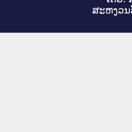
ສະ​ຫງວນ​ລ