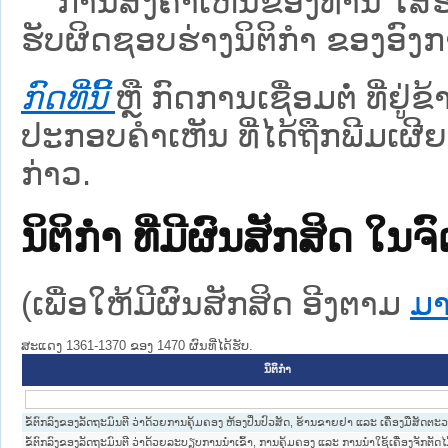
ການສົ່ງຄໍາເຫັນຂອງທ່ານ ໃສ່ຮ່
ຮັບຜິດຊອບຮ່າງນິຕິກຳ ຂອງອົງກາ
ກົດທີ່ນີ້
ຫຼື ກົດການເຊື່ອມຕໍ່ ທີ່ຢູ່
ປະກອບຄຳເຫັນ ທີ່ໄດ້ຖືກພີມເຜີຍ
ກ່າວ.
ນິຕິກໍາ ທີ່ມີຜົນສັກສິດ
(ເພື່ອໃຫ້ມີຜົນສັກສິດ ອີງຕາມ
ມາ
ສະແດງ 1361-1370 ຂອງ 1470 ຜົນທີ່ໄດ້ຮັບ.
ນິຕິກໍາ
ຂໍ້ຕົກລົງຂອງລັດຖະມົນຕີ ວ່າດ້ວຍການຄຸ້ມຄອງ ຫ້ອງປິ່ນປົວສັດ, ຮ້ານຂາຍຢາ ແລະ ເຄື່ອງມືສັດຕ
ຂໍ້ຕົກລົງຂອງລັດຖະມົນຕີ ວ່າດ້ວຍລະບຽບການນໍາເຂົ້າ, ການຄຸ້ມຄອງ ແລະ ການນໍາໃຊ້ເຄື່ອງຈັກຕັດໄ