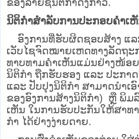
ຂອງລາຍຊື່ນິຕິກໍາດັ່ງກ່າວ.
ນິຕິກຳສຳລັບການປະກອບຄຳເຫ
ອົງການທີ່ຮັບຜິດຊອບສ້າງ ແລະ 
ເວັບ​ໄຊຈົດໝາຍເຫດທາງລັດຖະກາ
ທາບທາມຄໍາເຫັນແມ່ນຢ່າງໜ້ອຍ 6
ນິຕິກໍາ ຖືກຮັບຮອງ ແລະ ປະກາດ
ແລະ ປັບປຸງນິຕິກໍາ ສາມາດນຳເອົາຮ
ຂອງອົງການສ້າງນິຕິກຳ) ຫຼື ພິມລົງ
ເຫັນ ໃນການຮັບປະກັນໃຫ້ສາທາລ
ກຳ ໄດ້ຢ່າງງ່າຍດາຍ.