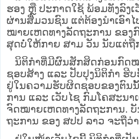
ຮອງ ຫຼື ປະກາດໃຊ້ ພ້ອມທັງລົງເ
ຜ່ານສື່ມວນຊົນ ແຕ່ຕ້ອງນໍາເອ
ໝາຍ​ເຫດ​ທາງ​ລັດ​ຖະ​ການ​ ຂອ
ສຸດບໍ່ໃຫ້ກາຍ ສາມ ວັນ ນັບແຕ່ຖື
ນິ​ຕິ​ກຳ​ທີ່​ມີ​ຜົນ​ສັກ​ສິດ​ກ່ອນ​ກົດ
ຊອບ​ສ້າງ ແລະ ປັບ​ປຸງນິ​ຕິ​ກຳ ຮີ
ຢູ່ໃນຄວາມຮັບຜິດຊອບຂອງຕົນນັ້ນ
ການ ແລະ ເວັບໄຊ​ ກົມໂຄສະນາເຜ
ຈົດໝາຍເຫດທາງລັດຖະການ. ບັນ​ດາ​ນິ​
ຖະ​ການ ຂອງ ສປ​ປ ລາວ ​ຈະຖື​ວ່າບໍ່​ມີ
ຢູ່ໃນໜ້າ​ເວັບ​ໄຊ​ນີ້ ນິຕິກຳທີ່