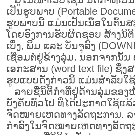
ເປັນຮູບພາບ (Portable Documen
ຮູບພາບນີ້ ແມ່ນເປັນເນື້ອໃນຕົ້
ໂດຍອົງການຮັບຜິດຊອບ ສ້າງນິຕິກ
ເບິ່ງ, ພິມ ແລະ ບັນຈຸລົງ (D
ເຊື່ອມຕໍ່ຢູ່ຂ້າງລຸ່ມ. ນອກຈາກນັ້
ເອກະສານ (word text file) ຊຶ່ງ
ຮູບແບບດັ່ງກ່າວນີ້ ແມ່ນສຳລັບໃຊ້ເປ
ລາຍຊື່ນິຕິກຳທີ່ຢູ່ດ້ານລຸ່ມຂອງ
ບັງຄັບທົ່ວໄປ ທີ່ໄດ້ປະກາດໃຊ້ແລ
ຈົດໝາຍເຫດທາງລັດຖະການ. ລາຍຊ
ກຳລົງໃນຈົດໝາຍເຫດທາງລັດຖະການ ຊ