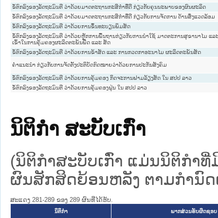
ຂໍ້ຕົກລົງຂອງລັດຖະມົນຕີ ວ່າດ້ວຍມາດຕະຖານກະສິກໍາທີ່ດີ ກ່ຽວກັບຄຸນນະພາບຂອງຜົນຜະລິດ
ຂໍ້ຕົກລົງຂອງລັດຖະມົນຕີ ວ່າດ້ວຍມາດຕະຖານກະສິກໍາທີ່ດີ ກ່ຽວກັບການຈັດການ ດ້ານສິ່ງແວດລ້ອມ
ຂໍ້ຕົກລົງຂອງລັດຖະມົນຕີ ວ່າດ້ວຍການຂຶ້ນທະບຽນພິມສັດ
ຂໍ້ຕົກລົງຂອງລັດຖະມົນຕີ ວ່າດ້ວຍຫຼັກການພື້ນຖານກ່ຽວກັບການນໍາໃຊ້ ມາດຕະການສຸຂານາໄມ ແລ
ເຂົ້າໃນການຄຸ້ມຄອງຜະລິດຕະພັນພືດ ແລະ ສັດ
ຂໍ້ຕົກລົງຂອງລັດຖະມົນຕີ ວ່າດ້ວຍການຂ້າສັດ ແລະ ການກວດກາອະນາໄມ ຜະລິດຕະພັນສັດ
ຄຳແນະນຳ ກ່ຽວກັບການຈັດຕັ້ງປະຕິບັດກົດໝາຍວ່າດ້ວຍການປະກັນສັງຄົມ
ຂໍ້ຕົກລົງຂອງລັດຖະມົນຕີ ວ່າດ້ວຍການຄຸ້ມຄອງ ກິດຈະການຟາມລ້ຽງສັດ ໃນ ສປປ ລາວ
ຂໍ້ຕົກລົງຂອງລັດຖະມົນຕີ ວ່າດ້ວຍການຄຸ້ມຄອງຝຸ່ນ ໃນ ສປປ ລາວ
ນິຕິກໍາ ສະບັບເກົ່າ
(ນິຕິກໍາສະບັບເກົ່າ ແມ່ນນິຕິກໍາ
ຜົນສັກສິດຍ້ອນຫລັງ ຕາມກໍານົດເວ
ສະແດງ 281-289 ຂອງ 289 ຜົນທີ່ໄດ້ຮັບ.
ນິຕິກໍາ
ພາກສ່ວນຮັບຜິດຊອບ