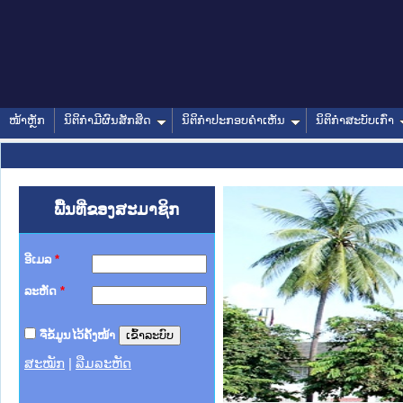
ໜ້າຫຼັກ
ນິຕິກໍາມີຜົນສັກສິດ
ນິຕິກໍາປະກອບຄໍາເຫັນ
ນິຕິກໍາສະບັບເກົ່າ
ພື້ນທີ່ຂອງສະມາຊິກ
ອີເມລ
*
ລະຫັດ
*
ຈື່ຂໍ້ມູນໄວ້ຄັ້ງໜ້າ
ສະໝັກ
|
ລືມລະຫັດ