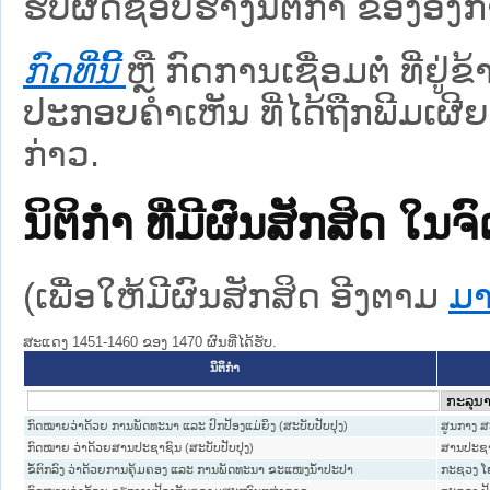
ຮັບຜິດຊອບຮ່າງນິຕິກຳ ຂອງອົງກາ
ກົດທີ່ນີ້
ຫຼື ກົດການເຊື່ອມຕໍ່ ທີ່ຢູ່
ປະກອບຄຳເຫັນ ທີ່ໄດ້ຖືກພີມເຜີຍ
ກ່າວ.
ນິຕິກໍາ ທີ່ມີຜົນສັກສິດ
(ເພື່ອໃຫ້ມີຜົນສັກສິດ ອີງຕາມ
ມາ
ສະແດງ 1451-1460 ຂອງ 1470 ຜົນທີ່ໄດ້ຮັບ.
ນິຕິກໍາ
ກົດໝາຍວ່າດ້ວຍ ການພັດທະນາ ແລະ ປົກປ້ອງແມ່ຍິງ (ສະບັບປັບປຸງ)
ສູນກາງ 
ກົດໝາຍ ວ່າດ້ວຍສານປະຊາຊົນ (ສະບັບປັບປຸງ)
ສານປະຊາ
ຂໍ້ຕົກລົງ ວ່າດ້ວຍການຄຸ້ມຄອງ ແລະ ການພັດທະນາ ຂະແໜງນ້ຳປະປາ
ກະຊວງ ໂຍ