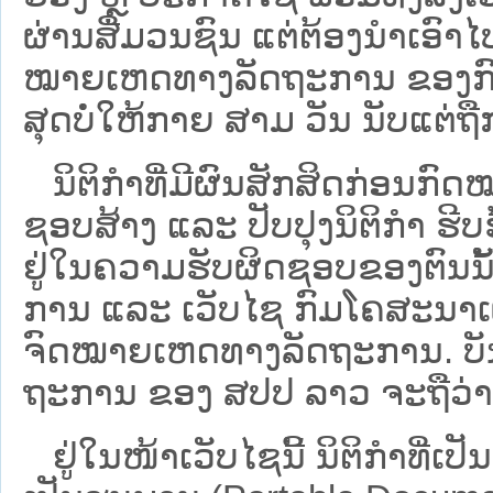
ຜ່ານສື່ມວນຊົນ ແຕ່ຕ້ອງນໍາເອ
ໝາຍ​ເຫດ​ທາງ​ລັດ​ຖະ​ການ​ ຂອ
ສຸດບໍ່ໃຫ້ກາຍ ສາມ ວັນ ນັບແຕ່ຖື
ນິ​ຕິ​ກຳ​ທີ່​ມີ​ຜົນ​ສັກ​ສິດ​ກ່ອນ​ກົດ
ຊອບ​ສ້າງ ແລະ ປັບ​ປຸງນິ​ຕິ​ກຳ ຮີ
ຢູ່ໃນຄວາມຮັບຜິດຊອບຂອງຕົນນັ້ນ
ການ ແລະ ເວັບໄຊ​ ກົມໂຄສະນາເຜ
ຈົດໝາຍເຫດທາງລັດຖະການ. ບັນ​ດາ​ນິ​
ຖະ​ການ ຂອງ ສປ​ປ ລາວ ​ຈະຖື​ວ່າບໍ່​ມີ
ຢູ່ໃນໜ້າ​ເວັບ​ໄຊ​ນີ້ ນິຕິກຳທີ່