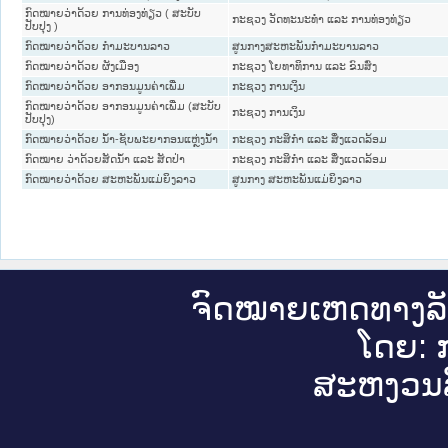
ກົດໝາຍວ່າດ້ວຍ ການທ່ອງທ່ຽວ ( ສະບັບ
ກະຊວງ ວັດທະນະທຳ ແລະ ການທ່ອງທ່ຽວ
ປັບປຸງ )
ກົດໝາຍວ່າດ້ວຍ ກຳມະບານລາວ
ສູນກາງສະຫະພັນກຳມະບານລາວ
ກົດ​ໝາຍ​ວ່າ​ດ້ວຍ ຜັງເມືອງ
ກະຊວງ ໂຍທາທິການ ແລະ ຂົນສົ່ງ
ກົດໝາຍວ່າດ້ວຍ ອາກອນມູນຄ່າເພີ່ມ
ກະຊວງ ການເງິນ
ກົດໝາຍວ່າດ້ວຍ ອາກອນມູນຄ່າເພີ່ມ (ສະບັບ
ກະຊວງ ການເງິນ
ປັບປຸງ)
ກົດໝາຍວ່າດ້ວຍ ນ້ຳ-ຊັບພະຍາກອນແຫຼ່ງນ້ຳ
ກະຊວງ ກະສິກຳ ແລະ ສິ່ງແວດລ້ອມ
ກົດໝາຍ ວ່າດ້ວຍສັດນ້ຳ ແລະ ສັດປ່າ
ກະຊວງ ກະສິກຳ ແລະ ສິ່ງແວດລ້ອມ
ກົດໝາຍວ່າດ້ວຍ ສະຫະພັນແມ່ຍິງລາວ
ສູນກາງ ສະຫະພັນແມ່ຍິງລາວ
ຈົດ​ໝາຍ​ເຫດ​ທາງ​ລ
ໂດຍ: ກ
ສະ​ຫງວນ​ລ