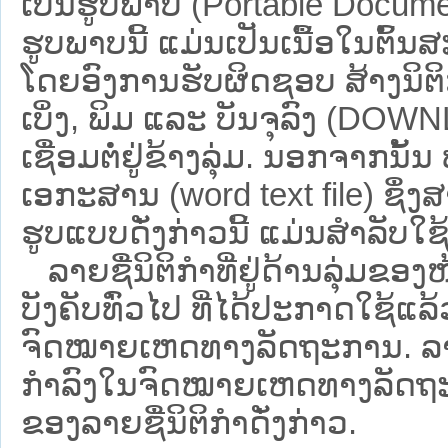
ເປັນຮູບພາບ (Portable Documen
ຮູບພາບນີ້ ແມ່ນເປັນເນື້ອໃນຕົ້
ໂດຍອົງການຮັບຜິດຊອບ ສ້າງນິຕິກ
ເບິ່ງ, ພິມ ແລະ ບັນຈຸລົງ (D
ເຊື່ອມຕໍ່ຢູ່ຂ້າງລຸ່ມ. ນອກຈາກນັ້
ເອກະສານ (word text file) ຊຶ່ງ
ຮູບແບບດັ່ງກ່າວນີ້ ແມ່ນສຳລັບໃຊ້ເປ
ລາຍຊື່ນິຕິກຳທີ່ຢູ່ດ້ານລຸ່ມຂອງ
ບັງຄັບທົ່ວໄປ ທີ່ໄດ້ປະກາດໃຊ້ແລ
ຈົດໝາຍເຫດທາງລັດຖະການ. ລາຍຊ
ກຳລົງໃນຈົດໝາຍເຫດທາງລັດຖະການ ຊ
ຂອງລາຍຊື່ນິຕິກໍາດັ່ງກ່າວ.