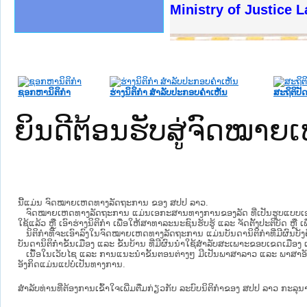
ງລັດຖະການໃຫ້ຜູ້ປະສານງານ
້ງປະຕິບັດວຽກງານຈົດໝາຍເຫດ
ງານຈົດໝາຍເຫດທາງລັດຖະການ
ງານຈົດໝາຍເຫດທາງລັດຖະການ
ລະ ເວັບໄຊຈົດໝາຍເຫດທາງ
ລະ ເວັບໄຊຈົດໝາຍເຫດທາງ
ຍເຫດທາງລັດຖະການ ໃຫ້ຜູ້
ຍເຫດທາງລັດຖະການ ໃຫ້ຜູ້
Ministry of Justice 
ຄານສັນຕິບານປະຊາຊົນ
າຄານຕຳຫຼວດປະຊາຊົນ
ຊາຊົນ ພາກເໜືອ
ຊາຊົນ ພາກກາງ
ພາກເໜືອ
າກກາງ
ຖະການ
າກໃຕ້
ຊອກຫານິຕິກໍາ
ຮ່າງນິຕິກໍາ ສໍາລັບປະກອບຄໍາເຫັນ
ສະຖິຕິປັດ
ຍິນດີຕ້ອນຮັບສູ່ຈົດໝ
ນີ້ແມ່ນ ຈົດໝາຍເຫດທາງລັດຖະການ ຂອງ ສປປ ລາວ.
ຈົດໝາຍເຫດທາງລັດຖະການ ແມ່ນ​ເອ​ກະ​ສານ​ທາງ​ການ​ຂອງ​ລັດ ທີ່​ເປັນ​ຮູບ​ແບບ​ເອ​ເລັກ​ໂຕ​
ໃຊ້ແລ້ວ ຫຼື ເອົາຮ່າງນິຕິກໍາ ເພື່ອໃຫ້​ສາ​ທາ​ລະ​ນະ​ຊົນ​ຮັບ​ຮູ້ ແລະ ຈັດ​ຕັ້ງ​ປະ​ຕິ​ບັດ ຫ
ນິ​ຕິ​ກຳ​ທີ່​ຈະ​ເອົາ​ລົງ​ໃນ​ຈົດ​ໝາຍ​ເຫດ​ທາງ​ລັດ​ຖະ​ການ ​ແມ່ນ​ບັນ​ດາ​ນິ​ຕິ​ກຳ​ທີ່​ມີ​ຜົນ​ບັງ​
ບັນ​ດານິ​ຕິ​ກຳ​ຂັ້ນ​ເມືອງ ແລະ ຂັ້ນ​ບ້ານ ​ທີ່​ມີ​ຜົນ​ນຳ​ໃຊ້​ສຳ​ລັບ​ສະ​ເພາະ​ຂອບ​ເຂດ​ເມືອງ 
ເນື້ອໃນ​ເວັບ​ໄຊ​ ແລະ ການແນະນໍາຂັ້ນຕອນຕ່າງໆ ມີເປັນພາສາລາວ ແລະ ພາສາອັ
ອັງກິດແມ່ນແປບໍ່ເປັນທາງການ.
ສໍາລັບທ່ານທີ່ຕ້ອງການເຂົ້າໃຈເພີ່ມຕື່ມກ່ຽວກັບ ລະບົບນິຕິກຳຂອງ ສປປ ລາວ ກະລຸນາເຂົ