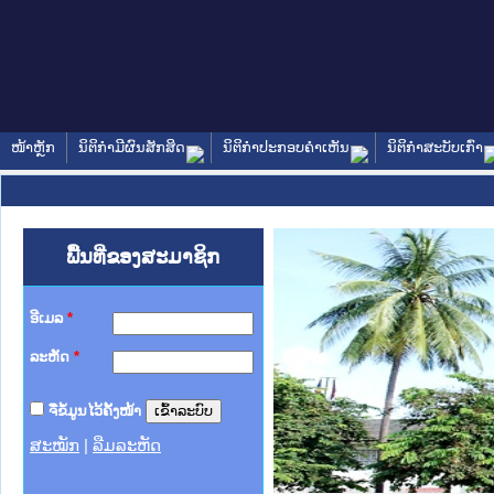
ໜ້າຫຼັກ
ນິຕິກໍາມີຜົນສັກສິດ
ນິຕິກໍາປະກອບຄໍາເຫັນ
ນິຕິກໍາສະບັບເກົ່າ
ພື້ນທີ່ຂອງສະມາຊິກ
ອີເມລ
*
ລະຫັດ
*
ຈື່ຂໍ້ມູນໄວ້ຄັ້ງໜ້າ
ສະໝັກ
|
ລືມລະຫັດ