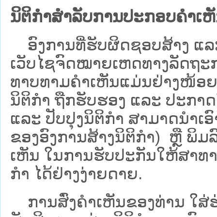
ນິຕິກຳສຳລັບການປະກອບຄຳເຫ
ອົງການທີ່ຮັບຜິດຊອບສ້າງ ແລະ 
ເວັບ​ໄຊຈົດໝາຍເຫດທາງລັດຖະກາ
ທາບທາມຄໍາເຫັນແມ່ນຢ່າງໜ້ອຍ 6
ນິຕິກໍາ ຖືກຮັບຮອງ ແລະ ປະກາດ
ແລະ ປັບປຸງນິຕິກໍາ ສາມາດນຳເອົາຮ
ຂອງອົງການສ້າງນິຕິກຳ) ຫຼື ພິມລົງ
ເຫັນ ໃນການຮັບປະກັນໃຫ້ສາທາລ
ກຳ ໄດ້ຢ່າງງ່າຍດາຍ.
ການສົ່ງຄໍາເຫັນຂອງທ່ານ ໃສ່ຮ່