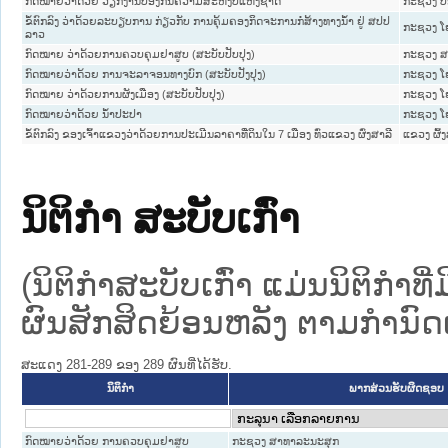
ກົດໝາຍວ່າດ້ວຍ ວຽກງານປ້ອງກັນຄວາມສະຫງົບແຫ່ງຊາດ
ກະຊວງ ປ
ຂໍ້ຕົກລົງ ວ່າດ້ວຍລະບຽບການ ກ່ຽວກັບ ການຄຸ້ມຄອງກິດຈະການກໍ່ສ້າງທາງນໍ້າ ຢູ່ ສປປ
ກະຊວງ ໂຍ
ລາວ
ກົດໝາຍ ວ່າດ້ວຍການຄວບຄຸມຢາສູບ (ສະບັບປັບປຸງ)
ກະຊວງ ສ
ກົດໝາຍວ່າດ້ວຍ ການຈະລາຈອນທາງບົກ (ສະບັບປັງປຸງ)
ກະຊວງ ໂຍ
ກົດໝາຍ ວ່າດ້ວຍການຜັງເມືອງ (ສະບັບປັບປຸງ)
ກະຊວງ ໂຍ
ກົດໝາຍວ່າດ້ວຍ ນ້ຳປະປາ
ກະຊວງ ໂຍ
ຂໍ້ຕົກລົງ ຂອງເຈົ້າແຂວງວ່າດ້ວຍການປະເມີນລາຄາທີ່ດິນໃນ 7 ເມືອງ ທົ່ວແຂວງ ຜົ່ງສາລີ
ແຂວງ ຜົ້ງ
ນິຕິກໍາ ສະບັບເກົ່າ
(ນິຕິກໍາສະບັບເກົ່າ ແມ່ນນິຕິກໍາ
ຜົນສັກສິດຍ້ອນຫລັງ ຕາມກໍານົດເວ
ສະແດງ 281-289 ຂອງ 289 ຜົນທີ່ໄດ້ຮັບ.
ນິຕິກໍາ
ພາກສ່ວນຮັບຜິດຊອບ
ກົດໝາຍວ່າດ້ວຍ ການຄວບຄຸມຢາສູບ
ກະຊວງ ສາທາລະນະສຸກ