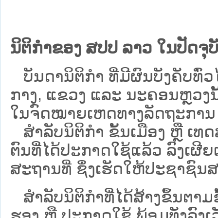
ນິຕິກຳຂອງ ສປປ ລາວ ໃນປັດຈຸບັ
ບັນດານິຕິກໍາ ທີ່ມີຜົນບັງຄັບທົ່ວໄ
ກາງ, ແຂວງ ແລະ ນະຄອນຫຼວງນັ້ນ 
ໃນຈົດໝາຍເຫດທາງລັດຖະການ ເປັ
ສຳລັບນິ​ຕິ​ກຳ ຂັ້ນເມືອງ ຫຼື 
ຕົນທີ່ໄດ້ປະກາດໃຊ້ແລ້ວ ລົງ​ເຜີຍ
ສະຖານທີ່ ຊຶ່ງເຮັດໃຫ້ປະຊາຊົນສາ
ສໍາລັບນິຕິກໍາທີ່ໄດ້ສ້າງຂຶ້ນຕາມ
ຮອງ ຫຼື ປະກາດໃຊ້ ພ້ອມທັງລົງເ