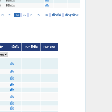
6
ຂໍ້ຕົກລົງ
ເບິ່ງ
6
ຂໍ້ຕົກລົງ
ເບິ່ງ
22
23
24
25
26
27
28
ໜ້າຕໍ່ໄປ
ໜ້າສຸດທ້າຍ
ິກຳ
ເນື້ອໃນ
PDF ອັງກິດ
PDF ລາວ
ເບິ່ງ
ເບິ່ງ
ເບິ່ງ
ເບິ່ງ
ເບິ່ງ
ເບິ່ງ
ເບິ່ງ
ເບິ່ງ