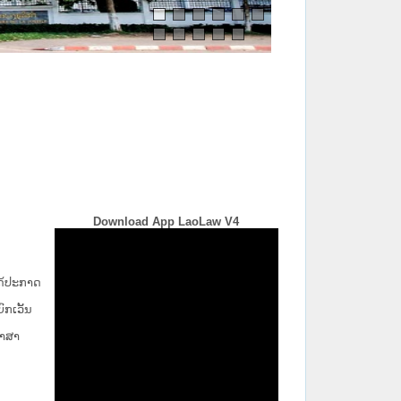
Download App LaoLaw V4
່ໄດ້ປະກາດ
ກ​ເວັ້ນ​
ພາສາ