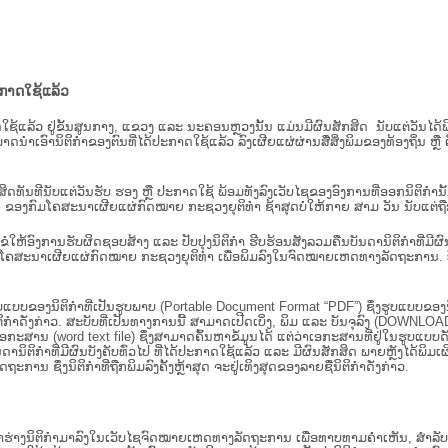
ະກາດໃຊ້ແລ້ວ
ະກາດໃຊ້ແລ້ວ ຢູ່ຂັ້ນ​ສູນ​ກາງ, ແຂວງ ແລະ ນະຄອນຫຼວງນັ້ນ ແມ່ນມີຜົນສັກສິດ ນັບ​ແຕ່​ວັ
າດນຳເອົານິຕິກຳຂອງຕົນທີ່ໄດ້ປະກາດໃຊ້ແລ້ວ ລົງ​ເຜີຍແຜ່​ຜ່ານ​ສື່ສິ່ງພິມຂອງທ້ອງຖິ່ນ 
ັກສິດທັນທີນັບແຕ່ວັນຮັບ ຮອງ ຫຼື ປະກາດໃຊ້ ພ້ອມທັງລົງເວັບໄຊຂອງອົງການທີ່ອອກນິຕິກໍາ
ຂອງກົມໂຄສະນາເຜີຍແຜ່ກົດໝາຍ ກະຊວງຍຸຕິທໍາ ຊ້າສຸດບໍ່ໃຫ້ກາຍ ສາມ ວັນ ນັບແຕ່ຖືກຮ
ິ​ຕິ​ກຳ ຂໍໃຫ້ອົງ​ການ​ຮັບ​ຜິດ​ຊອບ​ສ້າງ ແລະ ປັບ​ປຸງນິ​ຕິ​ກຳ ຮີບຮ້ອນສັງລວມຄືນບັນດານິຕິກໍາທ
ຄສະນາເຜີຍແຜ່ກົດໝາຍ ກະຊວງຍຸຕິທໍາ ເພື່ອພິມລົງໃນຈົດໝາຍເຫດທາງລັດຖະການ. ບັນ​ດາ​ນິ​ຕິ
ູບແບບຂອງນິຕິກໍາທີ່ເປັນຮູບພາບ (Portable Document Format “PDF”) ຊຶ່ງຮູບແບບຂອງນິຕ
ຳດັ່ງກ່າວ. ສະບັບທີ່ເປັນທາງການນີ້ ສາມາດເປີດເບິ່ງ, ພິມ ແລະ ບັນຈຸລົງ (DOWNLOAD)
ກະສານ (word text file) ຊຶ່ງສາມາດຄົ້ນຫາຂໍ້ມູນໄດ້ ແຕ່ວ່າເອກະສານທີ່ຢູ່ໃນຮູບແບບດັ່ງກ່
ນດານິຕິກຳທີ່ມີຜົນບັງຄັບທົ່ວໄປ ທີ່ໄດ້ປະກາດໃຊ້ແລ້ວ ແລະ ມີຜົນສັກສິດ ພາຍຫຼັງໄດ້
 ຊຶ່ງນິຕິກຳທີ່ຖືກພິມລົງຄັ້ງຫຼ້າສຸດ ຈະຢູ່ເທິງສຸດຂອງລາຍຊື່ນິຕິກໍາດັ່ງກ່າວ.
ຮ່າງນິຕິກຳມາລົງໃນ​ເວັບ​ໄຊຈົດໝາຍເຫດທາງລັດຖະການ ເພື່ອທາບທາມຄຳເຫັນ, ສໍາລັບກ