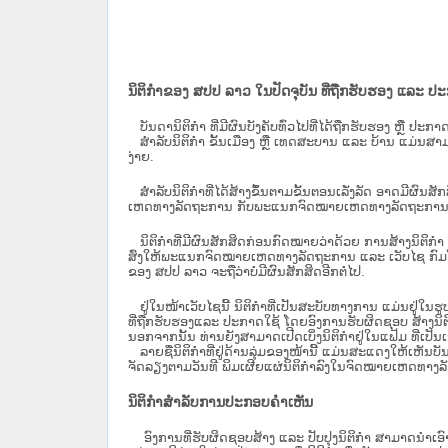
ນິຕິກຳຂອງ ສປປ ລາວ ໃນປັດຈຸບັນ ທີ່ຖືກ​ຮັບ​ຮອງ ແລະ ປ
ບັນດານິຕິກໍາ ທີ່ມີຜົນບັງຄັບທົ່ວໄປທີ່ໄດ້ຖືກ​ຮັບ​ຮອງ ຫຼື ປ
ສຳລັບນິ​ຕິ​ກຳ ຂັ້ນເມືອງ ຫຼື ເທດ​ສະ​ບານ ແລະ ບ້ານ ແມ່ນສາມ
ງ່າຍ.
ສໍາລັບນິຕິກໍາທີ່ໄດ້ສ້າງຂຶ້ນຕາມຂັ້ນຕອນເລັ່ງລັດ ອາດມີຜົນສ
ເຫດທາງລັດຖະການ ກັບ​ພະແນກຈົດ​ໝາຍ​ເຫດ​ທາງ​ລັດ​ຖະ​ການ​ 
ນິ​ຕິ​ກຳ​ທີ່​ມີ​ຜົນ​ສັກ​ສິດ​ກ່ອນ​ກົດ​ໝາຍ​ວ່າ​ດ້ວຍ​ ການ​ສ້າງ​ນ
ສົ່ງໃຫ້​ພະແນກຈົດ​ໝາຍ​ເຫດ​ທາງ​ລັດ​ຖະ​ການ ແລະ ເວັບໄຊ​ ກົມໂ
ຂອງ ສປ​ປ ລາວ ​ຈະຖື​ວ່າບໍ່​ມີ​ຜົນ​ສັກ​ສິດ​ອີກ​ຕໍ່​ໄປ.
ຢູ່ໃນໜ້າ​ເວັບ​ໄຊ​ນີ້ ນິຕິກຳທີ່ເປັນສະບັບທາງການ ແມ່ນຢູ່ໃນຮ
ທີ່ຖືກຮັບຮອງແລະ ປະກາດໃຊ້ ໂດຍອົງການຮັບຜິດຊອບ ສ້າງນິຕິກ
ນອກຈາກນັ້ນ ທ່ານຍັງສາມາດເປີດເບິ່ງນິຕິກຳຢູ່ໃນແຟ້ມ ທີ່ເປັນເອ
ລາຍຊື່ນິຕິກຳທີ່ຢູ່ດ້ານລຸ່ມຂອງໜ້ານີ້ ແມ່ນສະແດງໃຫ້ເຫັນບັ
ຈັດລຽງຕາມວັນທີ ພິມເຜີຍແຜ່ນິຕິກຳລົງໃນຈົດໝາຍເຫດທາງລັດຖະການ
ນິຕິກຳສຳລັບການປະກອບຄຳເຫັນ
ອົງການທີ່ຮັບຜິດຊອບສ້າງ ແລະ ປັບປຸງນິຕິກຳ ສາມາດນຳເອົາ