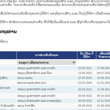
າດໃຊ້ແລ້ວ. ນອກຈາກນັ້ນ ອົງການຮັບຜິດຊອບສ້າງ ແລະ ປັບປຸງນິຕິກໍາ ສາມາດນຳເອົາຮ່າງນ
ື່ອທາບທາມຄໍາເຫັນ ໃນການຮັບປະກັນໃຫ້ສາທາລະນະຊົນ ສາມາດເຂົ້າປະກອບຄໍາເຫັນໃສ່ຮ່າງນິຕ
ກສົ່ງໄປຫາຄະນະຮັບຜິດຊອບຮ່າງນິຕິກຳ ຂອງອົງການສ້າງ ແລະ ປັບປຸງນິຕິກຳ ເພື່ອພິຈາລ
ີ່ງຮ່າງນິຕິກໍາ ສໍາລັບການປະກອບຄຳເຫັນ ທີ່ໄດ້ຖືກພີມເຜີຍແຜ່ ແລະ ສົ່ງຄຳຄິດເຫັນຂອງທ່ານໃສ
ລັດຖະການ
ິກໍາ)
ວັນ-ເດືອນ-ປີ
ເຜີຍແຜ່ລ
ພາກສ່ວນຮັບຜິດຊອບ
ນິຕິກໍາ
ຈົດໝາຍເ
ກະຊວງ ອຸດສາຫະກຳ ແລະ ການຄ້າ
22-02-2011
17-09-201
ກະຊວງ ສຶກສາທິການ ແລະ ກິລາ
13-06-2022
06-07-202
ປຸກສ້າງ
ແຂວງ ເຊກອງ
27-02-2015
19-06-201
ທະນາຄານແຫ່ງ ສປປ ລາວ
03-01-2025
21-01-202
ງແຕ່ງ ແລະ
ກະຊວງ ອຸດສາຫະກຳ ແລະ ການຄ້າ
20-03-2012
17-09-201
ກະຊວງ ອຸດສາຫະກຳ ແລະ ການຄ້າ
28-09-2015
09-10-201
ກະຊວງ ວັດທະນະທຳ ແລະ ການທ່ອງທ່ຽວ
30-09-2022
14-11-202
ອຍໃນຊົນນະບົດ
ແຂວງ ຈໍາປາສັກ
29-06-2016
31-08-201