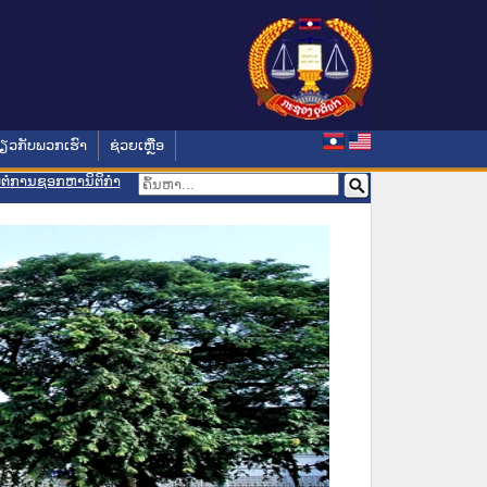
່ຽວກັບພວກເຮົາ
ຊ່ວຍເຫຼືອ
ອມຕໍ່ການຊອກຫານິຕິກຳ