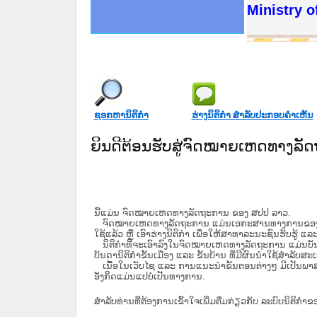
ດໝາຍເຫດທາງລັດຖະການໃຫ້ຜູ້ປະສານງານ
ນການຈັດຕັ້ງປະຕິບັດວຽກງານຈົດໝາຍເຫດ
ສານງານວຽກງານຈົດໝາຍເຫດທາງລັດຖະການ
ສານງານວຽກງານຈົດໝາຍເຫດທາງລັດຖະການ
ດໝາຍລາວ ແລະ ເວັບໄຊຈົດໝາຍເຫດທາງ
ດໝາຍລາວ ແລະ ເວັບໄຊຈົດໝາຍເຫດທາງ
ກງານຈົດໝາຍເຫດທາງລັດຖະການ ໃຫ້ຜູ້
ກງານຈົດໝາຍເຫດທາງລັດຖະການ ໃຫ້ຜູ້
Ministry o
ທີ່ ວິທະຍາຄານສັນຕິບານປະຊາຊົນ
ທີ່ ວິທະຍາຄານຕຳຫຼວດປະຊາຊົນ
ານສະພາປະຊາຊົນ ພາກເໜືອ
ງານສະພາປະຊາຊົນ ພາກກາງ
ຂັ້ນແຂວງພາກເໜືອ
ສຳລັບ ພາກກາງ
ທາງລັດຖະການ
ສຳລັບ ພາກໃຕ້
ຊອກຫານິຕິກໍາ
ຮ່າງນິຕິກໍາ ສໍາລັບປະກອບຄໍາເຫັນ
ຍິນດີຕ້ອນຮັບສູ່ຈົດໝາຍເຫດທາງລ
ນີ້ແມ່ນ ຈົດໝາຍເຫດທາງລັດຖະການ ຂອງ ສປປ ລາວ.
ຈົດໝາຍເຫດທາງລັດຖະການ ແມ່ນ​ເອ​ກະ​ສານ​ທາງ​ການ​ຂອງ​ລັດ ທີ່​ເປັນ
ໃຊ້ແລ້ວ ຫຼື ເອົາຮ່າງນິຕິກໍາ ເພື່ອໃຫ້​ສາ​ທາ​ລະ​ນະ​ຊົນ​ຮັບ​ຮູ້ ແລ
ນິ​ຕິ​ກຳ​ທີ່​ຈະ​ເອົາ​ລົງ​ໃນ​ຈົດ​ໝາຍ​ເຫດ​ທາງ​ລັດ​ຖະ​ການ ​ແມ່ນ​ບັນ​ດາ​ນ
ບັນ​ດານິ​ຕິ​ກຳ​ຂັ້ນ​ເມືອງ ແລະ ຂັ້ນ​ບ້ານ ​ທີ່​ມີ​ຜົນ​ນຳ​ໃຊ້​ສຳ​ລັບ​
ເນື້ອໃນ​ເວັບ​ໄຊ​ ແລະ ການແນະນໍາຂັ້ນຕອນຕ່າງໆ ມີເປັນພ
ອັງກິດແມ່ນແປບໍ່ເປັນທາງການ.
ສໍາລັບທ່ານທີ່ຕ້ອງການເຂົ້າໃຈເພີ່ມຕື່ມກ່ຽວກັບ ລະບົບນິຕິກຳຂ