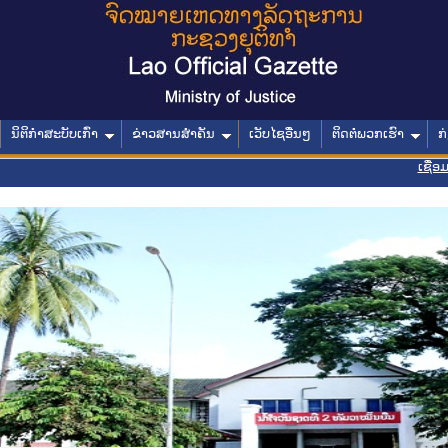
ນິຕິກໍາສະບັບເກົ່າ
ຂ່າວສານສໍາຄັນ
ເວັບໄຊອື່ນໆ
ຕິດຕໍ່ພວກເຮົາ
ກ
ເຊື່