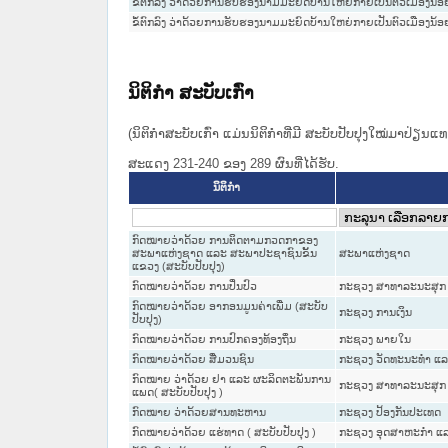
ຂໍ້ຕົກລົງ ວ່າດ້ວຍການຮັບຮອງນາມມະຍົດບ້ານໃຫຍ່ກາຍເປັນຕົວເມືອງນ້
ຂໍ້ຕົກລົງ ວ່າດ້ວຍການຮັບຮອງນາມມະຍົດບ້ານໃຫຍ່ກາຍເປັນຕົວເມືອງນ້
ນິຕິກໍາ ສະບັບເກົ່າ
(ນິຕິກໍາສະບັບເກົ່າ ແມ່ນນິຕິກໍາທີ່ມີ ສະບັບປັບປຸງໃໝ່ມາປ່ຽນ
ສະແດງ 231-240 ຂອງ 289 ຜົນທີ່ໄດ້ຮັບ.
ນິຕິກໍາ
ກົດໝາຍວ່າດ້ວຍ ການຕິດຕາມກວດກາຂອງ
ສະພາແຫ່ງຊາດ ແລະ ສະພາປະຊາຊົນຂັ້ນ
ສະພາແຫ່ງຊາດ
ແຂວງ (ສະບັບປັບປຸງ)
ກົດໝາຍວ່າດ້ວຍ ການປິ່ນປົວ
ກະຊວງ ສາທາລະນະສຸກ
ກົດໝາຍວ່າດ້ວຍ ອາກອນມູນຄ່າເພີ່ມ (ສະບັບ
ກະຊວງ ການເງິນ
ປັບປຸງ)
ກົດໝາຍວ່າດ້ວຍ ການປົກຄອງທ້ອງຖິ່ນ
ກະຊວງ ພາຍໃນ
ກົດໝາຍວ່າດ້ວຍ ສື່ມວນຊົນ
ກະຊວງ ວັດທະນະທຳ ແລ
ກົດໝາຍ ວ່າດ້ວຍ ຢາ ແລະ ຜະລິດຕະພັນການ
ກະຊວງ ສາທາລະນະສຸກ
ແພດ( ສະບັບປັບປຸງ )
ກົດໝາຍ ວ່າດ້ວຍສານທະຫານ
ກະຊວງ ປ້ອງກັນປະເທດ
ກົດໝາຍວ່າດ້ວຍ ແຮ່ທາດ ( ສະບັບປັບປຸງ )
ກະຊວງ ອຸດສາຫະກຳ ແລ