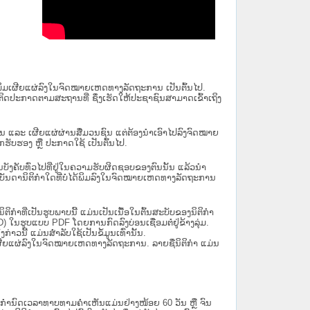
ນໄດ້ພິມເຜີຍແຜ່ລົງໃນຈົດໝາຍເຫດທາງລັດຖະການ ເປັນ​ຕົ້ນ​ໄປ.
ຫຼື ຕິດປະກາດຕາມສະຖານທີ່ ຊຶ່ງເຮັດໃຫ້ປະຊາຊົນສາມາດເຂົ້າເຖິງ
ນັ້ນ ແລະ ເຜີຍແຜ່ຜ່ານສື່ມວນຊົນ ແຕ່ຕ້ອງນໍາເອົາໄປລົງຈົດໝາຍ
ັບຮອງ ຫຼື ປະກາດໃຊ້ ເປັນຕົ້ນໄປ.
ີ່ມີຜົນບັງຄັບທົ່ວໄປທີ່ຢູ່ໃນຄວາມຮັບຜິດຊອບຂອງຕົນນັ້ນ ແລ້ວນໍາ
​ກຳ​ໃດ​ທີ່ບໍ່​ໄດ້​ພິມ​ລົງ​ໃນ​ຈົດ​ໝາຍ​ເຫດ​ທາງ​ລັດ​ຖະ​ການ
ິກໍາທີ່ເປັນຮູບພາບນີ້ ແມ່ນເປັນເນື້ອໃນຕົ້ນສະບັບຂອງນິຕິກໍາ
 ໃນຮູບແບບ PDF ໂດຍການກົດລົງບ່ອນເຊື່ອມຕໍ່ຢູ່ຂ້າງລຸ່ມ.
າວນີ້ ແມ່ນສຳລັບໃຊ້ເປັນຂໍ້ມູນເທົ່ານັ້ນ.
ພິມເຜີຍແຜ່ລົງໃນຈົດໝາຍເຫດທາງລັດຖະການ. ລາຍຊື່ນິຕິກຳ ແມ່ນ
ໍານົດເວລາທາບທາມຄໍາເຫັນແມ່ນຢ່າງໜ້ອຍ 60 ວັນ ຫຼື ຈົນ