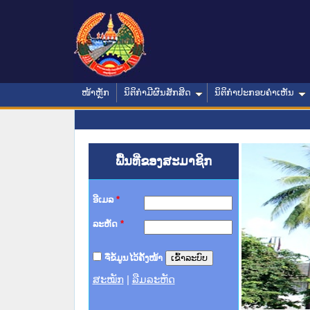
ໜ້າຫຼັກ
ນິຕິກໍາມີຜົນສັກສິດ
ນິຕິກໍາປະກອບຄໍາເຫັນ
ພື້ນທີ່ຂອງສະມາຊິກ
ອີເມລ
*
ລະຫັດ
*
ຈື່ຂໍ້ມູນໄວ້ຄັ້ງໜ້າ
ສະໝັກ
|
ລືມລະຫັດ