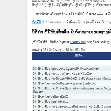
ກວ່າຈະມີຮ່າງໃໝ່ມາປ່ຽນແທນ ຫຼື ນິຕິກໍາ ຖືກຮັບຮອງ ແລະ ປະກ
ສ້າງນິຕິກຳ) ຫຼື ພິມລົງໃນສື່ສິ່ງພິມ ຫຼື ເຄື່ອງມືອື່ນໆ ເພ
ການສົ່ງຄໍາເຫັນຂອງທ່ານ ໃສ່ຮ່າງນິຕິກຳດັ່ງກ່າວ ແມ່ນຈະຖື
ກົດທີ່ນີ້
ຫຼື ກົດການເຊື່ອມຕໍ່ ທີ່ຢູ່ຂ້າງເທີງຂອງໜ້ານີ້ ເພື່ອເບ
ນິຕິກໍາ ທີ່ມີຜົນສັກສິດ ໃນຈົດໝາຍເຫດທາງ
(ເພື່ອໃຫ້ມີຜົນສັກສິດ ອີງຕາມ
ມາດ​ຕາ 108
ຂອງກົດໝາຍສ້າງນິຕ
ສະແດງ 231-240 ຂອງ 1468 ຜົນທີ່ໄດ້ຮັບ.
ນິຕິກໍາ
ຂໍ້ຕົກລົງ ວ່າດ້ວຍ ຈຸດສອບຖາມຂໍ້ມູນການຄ້າ ດ້ານການບໍລິການ
ຂໍ້ຕົກລົງ ວ່າດ້ວຍການຄຸ້ມຄອງກິລາ-ກາຍຍະກໍາພື້ນເມືອງ
ຂໍ້ຕົກລົງ ວ່າດ້ວຍການຫັນປ່ຽນ ທີ່ດິນປ່າໄມ້ (ປ່າປ້ອງກັນແຫ່ງຊາດ) ເປັນດິນ
ຂໍ້ຕົກລົງວ່າດ້ວຍ ການນຳໃຊ້ເງິນຕາຕ່າງປະເທດ ຢູ່ ສປປ ລາວ
ຂໍ້ຕົກລົງ ວ່າດ້ວຍ ການຄຸ້ມຄອງສິ່ງເສດເຫຼືອ ຈາກໂຮງງານອຸດສາຫະກຳ ປຸ
ຫັດຖະກຳ
ຂໍ້ຕົກລົງວ່າດ້ວຍ ຜະລິດຕະພັນໄມ້
ຂໍ້ຕົກລົງ ວ່າດ້ວຍ ທຸລະກິດນຳທ່ຽວ
ຂໍ້ຕົກລົງ ວ່າດ້ວຍການຮັບຮອງນາມມະຍົດບ້ານໃຫຍ່ກາຍເປັນຕົວເມືອງນ້