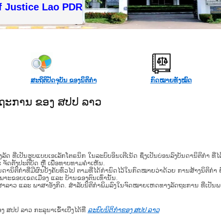
f Justice Lao PDR
ສະຖິຕິປັດຈຸບັນ ຂອງນິຕິກໍາ
ກົດໝາຍທັງໝົດ
ັດຖະການ ຂອງ ສປປ ລາວ
​ຮູບ​ແບບ​ເອ​ເລັກ​ໂຕ​ຣ​ນິກ ໃນ​ລະ​ບົບ​ອິນ​ເຕີ​ເນັດ ຊຶ່ງ​ເປັນ​ບ່ອນ​ລົງ​ບັນ​ດາ​ນິ​ຕິ​ກຳ ທີ
ະ ຈັດ​ຕັ້ງ​ປະ​ຕິ​ບັດ ຫຼື ເພື່ອທາບທາມຄໍາເຫັນ.
ິ​ຕິ​ກຳ​ທີ່​ມີ​ຜົນ​ບັງ​ຄັບ​ທົ່ວ​ໄປ ຕາມ​ທີ່​ໄດ້​ກຳ​ນົດ​ໄວ້​ໃນ​ກົດ​ໝາຍ​ວ່າ​ດ້ວຍ​ ການ​ສ້າງ​ນິ​ຕິ​ກຳ ຍົ
ສະ​ເພາະ​ຂອບ​ເຂດ​ເມືອງ ແລະ ບ້ານ​ຂອງ​ຕົນ​ເທົ່າ​ນັ້ນ.
າສາລາວ ແລະ ພາສາອັງກິດ. ສໍາລັບນິຕິກຳພິມລົງໃນຈົດໝາຍເຫດທາງລັດຖະການ ທີ່ເປັນ
ອງ ສປປ ລາວ ກະລຸນາເຂົ້າເບີ່ງໄດ້ທີ່
ລະບົບນິຕິກຳຂອງ ສປປ ລາວ