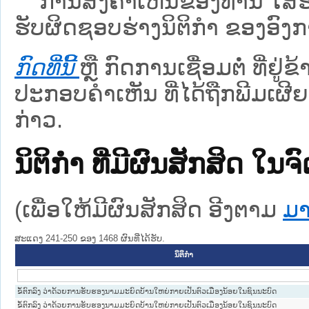
ການສົ່ງຄໍາເຫັນຂອງທ່ານ ໃສ່ຮ່
ຮັບຜິດຊອບຮ່າງນິຕິກຳ ຂອງອົງກາ
ກົດທີ່ນີ້
ຫຼື ກົດການເຊື່ອມຕໍ່ ທີ່ຢູ່
ປະກອບຄຳເຫັນ ທີ່ໄດ້ຖືກພີມເຜີຍ
ກ່າວ.
ນິຕິກໍາ ທີ່ມີຜົນສັກສິດ
(ເພື່ອໃຫ້ມີຜົນສັກສິດ ອີງຕາມ
ມາ
ສະແດງ 241-250 ຂອງ 1468 ຜົນທີ່ໄດ້ຮັບ.
ນິຕິກໍາ
ຂໍ້ຕົກລົງ ວ່າດ້ວຍການຮັບຮອງນາມມະຍົດບ້ານໃຫຍ່ກາຍເປັນຕົວເມືອງນ້ອຍໃນຊົນນະບົດ
ຂໍ້ຕົກລົງ ວ່າດ້ວຍການຮັບຮອງນາມມະຍົດບ້ານໃຫຍ່ກາຍເປັນຕົວເມືອງນ້ອຍໃນຊົນນະບົດ