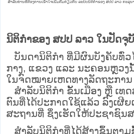
ສໍາລັບທ່ານທີ່ຕ້ອງການເຂົ້າໃຈເພີ່ມຕື່ມກ່ຽວກັບ ລະບົບນິຕິກຳຂອງ ສປປ ລາວ ກະລຸນາເຂົ
ນິຕິກຳຂອງ ສປປ ລາວ ໃນປັດຈຸບັ
ບັນດານິຕິກໍາ ທີ່ມີຜົນບັງຄັບທົ່ວໄ
ກາງ, ແຂວງ ແລະ ນະຄອນຫຼວງນັ້ນ 
ໃນຈົດໝາຍເຫດທາງລັດຖະການ ເປັ
ສຳລັບນິ​ຕິ​ກຳ ຂັ້ນເມືອງ ຫຼື 
ຕົນທີ່ໄດ້ປະກາດໃຊ້ແລ້ວ ລົງ​ເຜີຍ
ສະຖານທີ່ ຊຶ່ງເຮັດໃຫ້ປະຊາຊົນສາ
ສໍາລັບນິຕິກໍາທີ່ໄດ້ສ້າງຂຶ້ນຕາມ