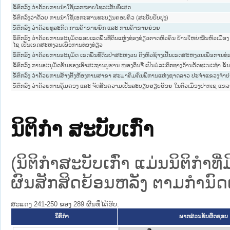
ຂໍ້ຕົກລົງ ວ່າດ້ວຍການນຳໃຊ້ເລກໝາຍໂທລະສັບພິເສດ
ຂໍ້ຕົກລົງວ່າດ້ວຍ ການນຳໃຊ້ເອກະສານທະບຽນຄອບຄົວ (ສະບັບປັບປຸງ)
ຂໍ້ຕົກລົງ ວ່າດ້ວຍທຸລະກິດ ການຄ້າຂາຍຍົກ ແລະ ການຄ້າຂາຍຍ່ອຍ
ຂໍ້ຕົກລົງ ວ່າດ້ວຍການອະນຸມັດຂອບເຂດພື້ນທີ່ດິນແຫຼ່ງທ່ອງທ່ຽວຕາດຫົວຄົນ ບ້ານໃຫຍ່ໝື່ນຫົວເມືອງ
ໄຊ ເປັນເຂດສະຫງວນເພື່ອການທ່ອງທ່ຽວ
ຂໍ້ຕົກລົງ ວ່າດ້ວຍການອະນຸມັດ ເຂດພື້ນທີ່ດິນປ່າສະຫງວນ ດົງຫົວຊ້າງເປັນເຂດສະຫງວນເພື່ອການທ່
ຂໍ້ຕົກລົງ ການອະນຸມັດຮັບຮອງເອົາສະຖານບູຮານ ໜອງດິນຈີ່ ເປັນມໍລະດົກທາງດ້ານວັດທະນະທຳ ຂັ
ຂໍ້ຕົກລົງ ວ່າດ້ວຍການສ້າງຕັ້ງຫ້ອງການສາຂາ ສະມາຄົມຄົນພິການແຫ່ງຊາດລາວ ປະຈຳແຂວງຈຳປ
ຂໍ້ຕົກລົງ ວ່າດ້ວຍການຄຸ້ມຄອງ ແລະ ຈັດສັນຄວາມເປັນລະບຽບຮຽບຮ້ອຍ ໃນຕົວເມືອງປາກເຊ ແຂ
ນິຕິກໍາ ສະບັບເກົ່າ
(ນິຕິກໍາສະບັບເກົ່າ ແມ່ນນິຕິກໍາ
ຜົນສັກສິດຍ້ອນຫລັງ ຕາມກໍານົດເວ
ສະແດງ 241-250 ຂອງ 289 ຜົນທີ່ໄດ້ຮັບ.
ນິຕິກໍາ
ພາກສ່ວນຮັບຜິດຊອບ