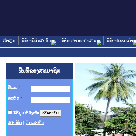
ໜ້າຫຼັກ
ນິຕິກໍາມີຜົນສັກສິດ
ນິຕິກໍາປະກອບຄໍາເຫັນ
ນິຕິກໍາສະບັບເກົ່າ
ພື້ນທີ່ຂອງສະມາຊິກ
ອີເມລ
*
ລະຫັດ
*
ຈື່ຂໍ້ມູນໄວ້ຄັ້ງໜ້າ
ສະໝັກ
|
ລືມລະຫັດ