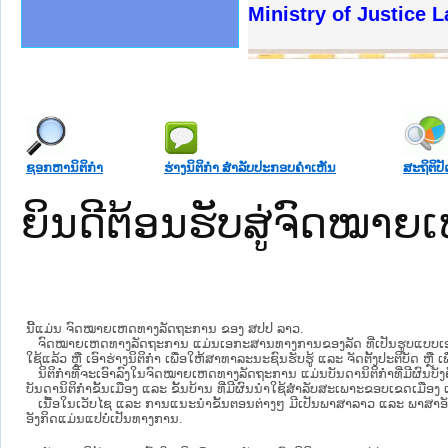
ງລັດຖະການໃຫ້ຜູ້ປະສານງານ
້ງປະຕິບັດວຽກງານຈົດໝາຍເຫດ
ງານຈົດໝາຍເຫດທາງລັດຖະການ
ງານຈົດໝາຍເຫດທາງລັດຖະການ
ລະ ເວັບໄຊຈົດໝາຍເຫດທາງ
ລະ ເວັບໄຊຈົດໝາຍເຫດທາງ
ຍເຫດທາງລັດຖະການ ໃຫ້ຜູ້
ຍເຫດທາງລັດຖະການ ໃຫ້ຜູ້
Ministry of Justice 
ຄານສັນຕິບານປະຊາຊົນ
າຄານຕຳຫຼວດປະຊາຊົນ
ຊາຊົນ ພາກເໜືອ
ຊາຊົນ ພາກກາງ
ພາກເໜືອ
າກກາງ
ຖະການ
າກໃຕ້
ຊອກຫານິຕິກໍາ
ຮ່າງນິຕິກໍາ ສໍາລັບປະກອບຄໍາເຫັນ
ສະຖິຕິປັ
ຍິນດີຕ້ອນຮັບສູ່ຈົດໝ
ນີ້ແມ່ນ ຈົດໝາຍເຫດທາງລັດຖະການ ຂອງ ສປປ ລາວ.
ຈົດໝາຍເຫດທາງລັດຖະການ ແມ່ນ​ເອ​ກະ​ສານ​ທາງ​ການ​ຂອງ​ລັດ ທີ່​ເປັນ​ຮູບ​ແບບ​ເອ​ເລັກ​ໂຕ​
ໃຊ້ແລ້ວ ຫຼື ເອົາຮ່າງນິຕິກໍາ ເພື່ອໃຫ້​ສາ​ທາ​ລະ​ນະ​ຊົນ​ຮັບ​ຮູ້ ແລະ ຈັດ​ຕັ້ງ​ປະ​ຕິ​ບັດ ຫ
ນິ​ຕິ​ກຳ​ທີ່​ຈະ​ເອົາ​ລົງ​ໃນ​ຈົດ​ໝາຍ​ເຫດ​ທາງ​ລັດ​ຖະ​ການ ​ແມ່ນ​ບັນ​ດາ​ນິ​ຕິ​ກຳ​ທີ່​ມີ​ຜົນ​ບັງ​
ບັນ​ດານິ​ຕິ​ກຳ​ຂັ້ນ​ເມືອງ ແລະ ຂັ້ນ​ບ້ານ ​ທີ່​ມີ​ຜົນ​ນຳ​ໃຊ້​ສຳ​ລັບ​ສະ​ເພາະ​ຂອບ​ເຂດ​ເມືອງ 
ເນື້ອໃນ​ເວັບ​ໄຊ​ ແລະ ການແນະນໍາຂັ້ນຕອນຕ່າງໆ ມີເປັນພາສາລາວ ແລະ ພາສາອັ
ອັງກິດແມ່ນແປບໍ່ເປັນທາງການ.