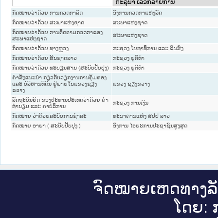
ກົດໝາຍວ່າດ້ວຍ ການກວດກາລັດ
ອົງການກວດກາແຫ່ງລັດ
ກົດໝາຍວ່າດ້ວຍ ສະພາແຫ່ງຊາດ
ສະພາແຫ່ງຊາດ
ກົດໝາຍວ່າດ້ວຍ ການຕິດຕາມກວດກາຂອງ
ສະພາແຫ່ງຊາດ
ສະພາແຫ່ງຊາດ
ກົດ​ໝາຍ​ວ່າ​ດ້ວຍ ທາງຫຼວງ
ກະຊວງ ໂຍທາທິການ ແລະ ຂົນສົ່ງ
ກົດໝາຍວ່າດ້ວຍ ສັນຊາດລາວ
ກະຊວງ ຍຸຕິທໍາ
ກົດໝາຍວ່າດ້ວຍ ທະບຽນສານ (ສະບັບປັບປຸງ)
ກະຊວງ ຍຸຕິທໍາ
ຄຳສັ່ງແນະນຳ ກ່ຽວກັບວຽກງານການຄຸ້ມຄອງ
ແລະ ບໍລິຫານທີ່ດິນ ຢູ່ພາຍໃນແຂວງຊຽງ
ແຂວງ ຊຽງຂວາງ
ຂວາງ
ລັັດຖະບັນຍັດ ຂອງປະທານປະເທດວ່າດ້ວຍ ຄ່າ
ກະຊວງ ການເງິນ
ທຳນຽມ ແລະ ຄ່າບໍລິການ
ກົດໝາຍ ວ່າດ້ວຍລະບົບການຊຳລະ
ທະນາຄານແຫ່ງ ສປປ ລາວ
ກົດໝາຍ ອາຍາ ( ສະບັບປັບປຸງ )
ອົງການ ໄອຍະການປະຊາຊົນສູງສຸດ
ຈົດ​ໝາຍ​ເຫດ​ທາງ​ລ
ໂດຍ: ກ