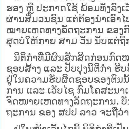
ຮອງ ຫຼື ປະກາດໃຊ້ ພ້ອມທັງລົງເ
ຜ່ານສື່ມວນຊົນ ແຕ່ຕ້ອງນໍາເອ
ໝາຍ​ເຫດ​ທາງ​ລັດ​ຖະ​ການ​ ຂອ
ສຸດບໍ່ໃຫ້ກາຍ ສາມ ວັນ ນັບແຕ່ຖື
ນິ​ຕິ​ກຳ​ທີ່​ມີ​ຜົນ​ສັກ​ສິດ​ກ່ອນ​ກົດ
ຊອບ​ສ້າງ ແລະ ປັບ​ປຸງນິ​ຕິ​ກຳ ຮີ
ຢູ່ໃນຄວາມຮັບຜິດຊອບຂອງຕົນນັ້ນ
ການ ແລະ ເວັບໄຊ​ ກົມໂຄສະນາເຜ
ຈົດໝາຍເຫດທາງລັດຖະການ. ບັນ​ດາ​ນິ​
ຖະ​ການ ຂອງ ສປ​ປ ລາວ ​ຈະຖື​ວ່າບໍ່​ມີ
ຢູ່ໃນໜ້າ​ເວັບ​ໄຊ​ນີ້ ນິຕິກຳທີ່