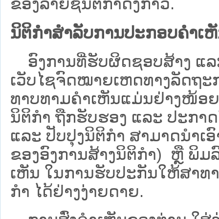
ຂອງລາຍຊື່ນິຕິກໍາດັ່ງກ່າວ.
ນິຕິກຳສຳລັບການປະກອບຄຳເຫ
ອົງການທີ່ຮັບຜິດຊອບສ້າງ ແລະ 
ເວັບ​ໄຊຈົດໝາຍເຫດທາງລັດຖະກາ
ທາບທາມຄໍາເຫັນແມ່ນຢ່າງໜ້ອຍ 6
ນິຕິກໍາ ຖືກຮັບຮອງ ແລະ ປະກາດ
ແລະ ປັບປຸງນິຕິກໍາ ສາມາດນຳເອົາຮ
ຂອງອົງການສ້າງນິຕິກຳ) ຫຼື ພິມລົງ
ເຫັນ ໃນການຮັບປະກັນໃຫ້ສາທາລ
ກຳ ໄດ້ຢ່າງງ່າຍດາຍ.