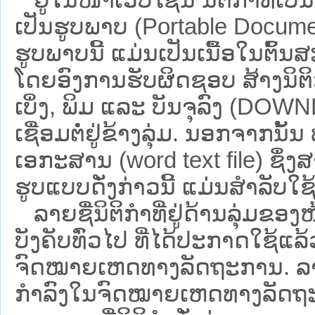
ເປັນຮູບພາບ (Portable Documen
ຮູບພາບນີ້ ແມ່ນເປັນເນື້ອໃນຕົ້
ໂດຍອົງການຮັບຜິດຊອບ ສ້າງນິຕິກ
ເບິ່ງ, ພິມ ແລະ ບັນຈຸລົງ (D
ເຊື່ອມຕໍ່ຢູ່ຂ້າງລຸ່ມ. ນອກຈາກນັ້
ເອກະສານ (word text file) ຊຶ່ງ
ຮູບແບບດັ່ງກ່າວນີ້ ແມ່ນສຳລັບໃຊ້ເປ
ລາຍຊື່ນິຕິກຳທີ່ຢູ່ດ້ານລຸ່ມຂອງ
ບັງຄັບທົ່ວໄປ ທີ່ໄດ້ປະກາດໃຊ້ແລ
ຈົດໝາຍເຫດທາງລັດຖະການ. ລາຍຊ
ກຳລົງໃນຈົດໝາຍເຫດທາງລັດຖະການ ຊ