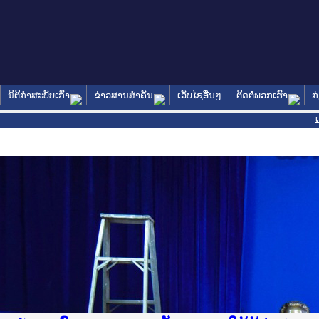
ນິຕິກໍາສະບັບເກົ່າ
ຂ່າວສານສໍາຄັນ
ເວັບໄຊອື່ນໆ
ຕິດຕໍ່ພວກເຮົາ
ກ