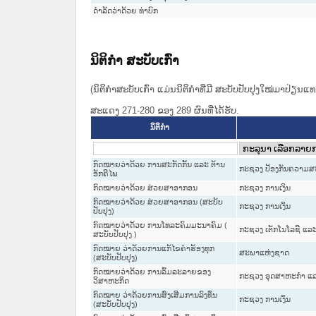
ດຳລັດວ່າດ້ວຍ ທ່າບົກ
ນິຕິກໍາ ສະບັບເກົ່າ
(ນິຕິກໍາສະບັບເກົ່າ ແມ່ນນິຕິກໍາທີ່ມີ ສະບັບປັບປຸງໃໝ່ມາປ່ຽນ
ສະແດງ 271-280 ຂອງ 289 ຜົນທີ່ໄດ້ຮັບ.
ນິຕິກໍາ
ກົດໝາຍວ່າດ້ວຍ ການສະກັດກັ້ນ ແລະ ຕ້ານ
ກະຊວງ ປ້ອງກັນຄວາມສ
ອັກຄີໄພ
ກົດໝາຍວ່າດ້ວຍ ສ່ວຍສາອາກອນ
ກະຊວງ ການເງິນ
ກົດໝາຍວ່າດ້ວຍ ສ່ວຍສາອາກອນ (ສະບັບ
ກະຊວງ ການເງິນ
ປັບປຸງ)
ກົດໝາຍວ່າດ້ວຍ ການໂທລະຄົມມະນາຄົມ (
ກະຊວງ ເຕັກໂນໂລຊີ ແລະ
ສະບັບປັບປຸງ )
ກົດໝາຍ ວ່າດ້ວຍການແກ້ໄຂຄຳຮ້ອງທຸກ
ສະພາແຫ່ງຊາດ
(ສະບັບປັບປຸງ)
ກົດໝາຍວ່າດ້ວຍ ການລົ້ມລະລາຍຂອງ
ກະຊວງ ອຸດສາຫະກຳ ແລ
ວິສາຫະກິດ
ກົດໝາຍ ວ່າດ້ວຍການສົ່ງເສີມການລົງທຶນ
ກະຊວງ ການເງິນ
(ສະບັບປັບປຸງ)