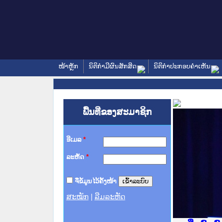
ໜ້າຫຼັກ
ນິຕິກໍາມີຜົນສັກສິດ
ນິຕິກໍາປະກອບຄໍາເຫັນ
ພື້ນທີ່ຂອງສະມາຊິກ
ອີເມລ
*
ລະຫັດ
*
ຈື່ຂໍ້ມູນໄວ້ຄັ້ງໜ້າ
ສະໝັກ
|
ລືມລະຫັດ