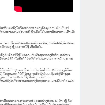
ນໄດ້ພິມເຜີຍແຜ່ລົງໃນຈົດໝາຍເຫດທາງລັດຖະການ ເປັນ​ຕົ້ນ​ໄປ.
ຫຼື ຕິດປະກາດຕາມສະຖານທີ່ ຊຶ່ງເຮັດໃຫ້ປະຊາຊົນສາມາດເຂົ້າເຖິງ
ນັ້ນ ແລະ ເຜີຍແຜ່ຜ່ານສື່ມວນຊົນ ແຕ່ຕ້ອງນໍາເອົາໄປລົງຈົດໝາຍ
ັບຮອງ ຫຼື ປະກາດໃຊ້ ເປັນຕົ້ນໄປ.
ີ່ມີຜົນບັງຄັບທົ່ວໄປທີ່ຢູ່ໃນຄວາມຮັບຜິດຊອບຂອງຕົນນັ້ນ ແລ້ວນໍາ
​ກຳ​ໃດ​ທີ່ບໍ່​ໄດ້​ພິມ​ລົງ​ໃນ​ຈົດ​ໝາຍ​ເຫດ​ທາງ​ລັດ​ຖະ​ການ
ິກໍາທີ່ເປັນຮູບພາບນີ້ ແມ່ນເປັນເນື້ອໃນຕົ້ນສະບັບຂອງນິຕິກໍາ
 ໃນຮູບແບບ PDF ໂດຍການກົດລົງບ່ອນເຊື່ອມຕໍ່ຢູ່ຂ້າງລຸ່ມ.
າວນີ້ ແມ່ນສຳລັບໃຊ້ເປັນຂໍ້ມູນເທົ່ານັ້ນ.
ພິມເຜີຍແຜ່ລົງໃນຈົດໝາຍເຫດທາງລັດຖະການ. ລາຍຊື່ນິຕິກຳ ແມ່ນ
ໍານົດເວລາທາບທາມຄໍາເຫັນແມ່ນຢ່າງໜ້ອຍ 60 ວັນ ຫຼື ຈົນ
ິຕິກຳຂອງຕົນ ໄປລົງໃນ​ເວັບ​ໄຊ​ອື່ນ (ເວັບ​ໄຊ​ ຂອງອົງການ