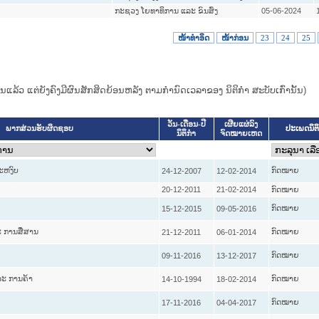
ກະຊວງ ໂຍທາທິການ ແລະ ຂົນສົ່ງ
05-06-2024
ໜ້າທໍາອິດ
ໜ້າກ່ອນ
23
24
25
ແທນແລ້ວ ແຕ່ຍັງຄົງມີຜົນສັກສິດຍ້ອນຫລັງ ຕາມກໍານົດເວລາຂອງ ນິຕິກໍາ ສະບັບເກົ່ານັ້ນ)
ວັນ-ເດືອນ-ປີ
ເຜີຍແຜ່ລົງ
ປະເພດນິຕ
ພາກສ່ວນຮັບຜິດຊອບ
ນິຕິກໍາ
ຈົດໝາຍເຫດ
ະຫງົບ
ກົດໝາຍ
24-12-2007
12-02-2014
20-12-2011
21-02-2014
ກົດໝາຍ
ກົດໝາຍ
15-12-2015
09-05-2016
 ການສື່ສານ
ກົດໝາຍ
21-12-2011
06-01-2014
ກົດໝາຍ
09-11-2016
13-12-2017
ະ ການຄ້າ
ກົດໝາຍ
14-10-1994
18-02-2014
ກົດໝາຍ
17-11-2016
04-04-2017