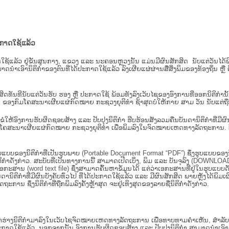
ະກາດໃຊ້ແລ້ວ
ະກາດໃຊ້ແລ້ວ ຢູ່ຂັ້ນ​ສູນ​ກາງ, ແຂວງ ແລະ ນະຄອນຫຼວງນັ້ນ ແມ່ນມີຜົນສັກສິດ ນັບ​ແຕ່​ວັ
າດນຳເອົານິຕິກຳຂອງຕົນທີ່ໄດ້ປະກາດໃຊ້ແລ້ວ ລົງ​ເຜີຍແຜ່​ຜ່ານ​ສື່ສິ່ງພິມຂອງທ້ອງຖິ່ນ 
ັກສິດທັນທີນັບແຕ່ວັນຮັບ ຮອງ ຫຼື ປະກາດໃຊ້ ພ້ອມທັງລົງເວັບໄຊຂອງອົງການທີ່ອອກນິຕິກໍາ
ຂອງກົມໂຄສະນາເຜີຍແຜ່ກົດໝາຍ ກະຊວງຍຸຕິທໍາ ຊ້າສຸດບໍ່ໃຫ້ກາຍ ສາມ ວັນ ນັບແຕ່ຖືກຮ
ິ​ຕິ​ກຳ ຂໍໃຫ້ອົງ​ການ​ຮັບ​ຜິດ​ຊອບ​ສ້າງ ແລະ ປັບ​ປຸງນິ​ຕິ​ກຳ ຮີບຮ້ອນສັງລວມຄືນບັນດານິຕິກໍາທ
ຄສະນາເຜີຍແຜ່ກົດໝາຍ ກະຊວງຍຸຕິທໍາ ເພື່ອພິມລົງໃນຈົດໝາຍເຫດທາງລັດຖະການ. ບັນ​ດາ​ນິ​ຕິ
ູບແບບຂອງນິຕິກໍາທີ່ເປັນຮູບພາບ (Portable Document Format “PDF”) ຊຶ່ງຮູບແບບຂອງນິຕ
ຳດັ່ງກ່າວ. ສະບັບທີ່ເປັນທາງການນີ້ ສາມາດເປີດເບິ່ງ, ພິມ ແລະ ບັນຈຸລົງ (DOWNLOAD)
ກະສານ (word text file) ຊຶ່ງສາມາດຄົ້ນຫາຂໍ້ມູນໄດ້ ແຕ່ວ່າເອກະສານທີ່ຢູ່ໃນຮູບແບບດັ່ງກ່
ນດານິຕິກຳທີ່ມີຜົນບັງຄັບທົ່ວໄປ ທີ່ໄດ້ປະກາດໃຊ້ແລ້ວ ແລະ ມີຜົນສັກສິດ ພາຍຫຼັງໄດ້
 ຊຶ່ງນິຕິກຳທີ່ຖືກພິມລົງຄັ້ງຫຼ້າສຸດ ຈະຢູ່ເທິງສຸດຂອງລາຍຊື່ນິຕິກໍາດັ່ງກ່າວ.
ຮ່າງນິຕິກຳມາລົງໃນ​ເວັບ​ໄຊຈົດໝາຍເຫດທາງລັດຖະການ ເພື່ອທາບທາມຄຳເຫັນ, ສໍາລັບກ
າດໃຊ້ແລ້ວ. ນອກຈາກນັ້ນ ອົງການຮັບຜິດຊອບສ້າງ ແລະ ປັບປຸງນິຕິກໍາ ສາມາດນຳເອົາຮ່າງນ