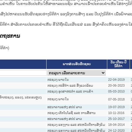
ື່ອທາບທາມຄໍາເຫັນ ໃນການຮັບປະກັນໃຫ້ສາທາລະນະຊົນ ສາມາດເຂົ້າປະກອບຄໍາເຫັນໃສ່ຮ່າງນິຕ
ກສົ່ງໄປຫາຄະນະຮັບຜິດຊອບຮ່າງນິຕິກຳ ຂອງອົງການສ້າງ ແລະ ປັບປຸງນິຕິກຳ ເພື່ອພິຈາລ
ີ່ງຮ່າງນິຕິກໍາ ສໍາລັບການປະກອບຄຳເຫັນ ທີ່ໄດ້ຖືກພີມເຜີຍແຜ່ ແລະ ສົ່ງຄຳຄິດເຫັນຂອງທ່ານໃສ
ລັດຖະການ
ິກໍາ)
ວັນ-ເດືອນ-ປີ
ພາກສ່ວນຮັບຜິດຊອບ
ນິຕິກໍາ
ກະຊວງ ພາຍໃນ
22-04-2019
ກະຊວງ ກະສິກຳ ແລະ ສິ່ງແວດລ້ອມ
20-06-2023
ກະຊວງ ອຸດສາຫະກຳ ແລະ ການຄ້າ
05-03-2010
ົ່າກະຊວງ, ແຂວງ, ນະຄອນຫຼວງ
ກະຊວງ ພາຍໃນ
07-05-2018
ທະນາຄານແຫ່ງ ສປປ ລາວ
19-07-2019
ກະຊວງ ເຕັກໂນໂລຊີ ແລະ ການສື່ສານ
10-11-2016
ທະນາຄານແຫ່ງ ສປປ ລາວ
25-10-2017
ກະຊວງ ແຮງງານ ແລະ ສະຫວັດດີການສັງຄົມ
18-04-2014
ກະຊວງ ແຮງງານ ແລະ ສະຫວັດດີການສັງຄົມ
24-12-2020