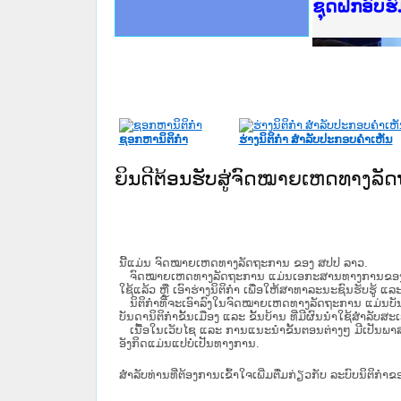
Ministry o
ເຜີຍແຜ່ວັ
ກະຊວງຍຸຕິ
ຊຸດຝຶກອົບ
ກອງປະຊຸມທ
ຝຶກອົບຮົມ
ຝຶກອົບຮົມ
ເຜີຍແຜ່ແອ
ເຜີຍແຜ່ແອ
ຍົກລະດັບວ
ຊຸດຝຶກອົບ
ຊອກຫານິຕິກໍາ
ຮ່າງນິຕິກໍາ ສໍາລັບປະກອບຄໍາເຫັນ
ຍິນດີຕ້ອນຮັບສູ່ຈົດໝາຍເຫດທາງລ
ນີ້ແມ່ນ ຈົດໝາຍເຫດທາງລັດຖະການ ຂອງ ສປປ ລາວ.
ຈົດໝາຍເຫດທາງລັດຖະການ ແມ່ນ​ເອ​ກະ​ສານ​ທາງ​ການ​ຂອງ​ລັດ ທີ່​ເປັນ
ໃຊ້ແລ້ວ ຫຼື ເອົາຮ່າງນິຕິກໍາ ເພື່ອໃຫ້​ສາ​ທາ​ລະ​ນະ​ຊົນ​ຮັບ​ຮູ້ ແລ
ນິ​ຕິ​ກຳ​ທີ່​ຈະ​ເອົາ​ລົງ​ໃນ​ຈົດ​ໝາຍ​ເຫດ​ທາງ​ລັດ​ຖະ​ການ ​ແມ່ນ​ບັນ​ດາ​ນ
ບັນ​ດານິ​ຕິ​ກຳ​ຂັ້ນ​ເມືອງ ແລະ ຂັ້ນ​ບ້ານ ​ທີ່​ມີ​ຜົນ​ນຳ​ໃຊ້​ສຳ​ລັບ​
ເນື້ອໃນ​ເວັບ​ໄຊ​ ແລະ ການແນະນໍາຂັ້ນຕອນຕ່າງໆ ມີເປັນພ
ອັງກິດແມ່ນແປບໍ່ເປັນທາງການ.
ສໍາລັບທ່ານທີ່ຕ້ອງການເຂົ້າໃຈເພີ່ມຕື່ມກ່ຽວກັບ ລະບົບນິຕິກຳຂ