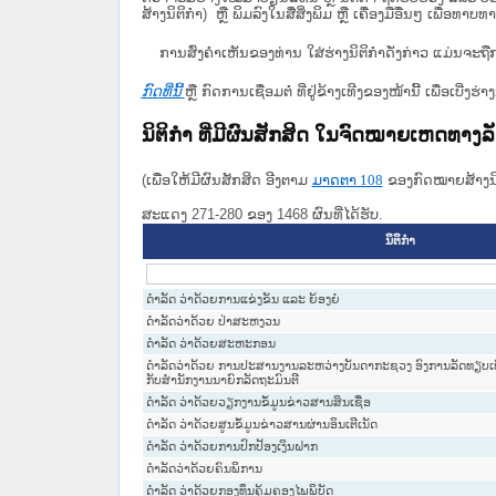
ສ້າງນິຕິກຳ) ຫຼື ພິມລົງໃນສື່ສິ່ງພິມ ຫຼື ເຄື່ອງມືອື່ນໆ ເພ
ການສົ່ງຄໍາເຫັນຂອງທ່ານ ໃສ່ຮ່າງນິຕິກຳດັ່ງກ່າວ ແມ່ນຈະຖື
ກົດທີ່ນີ້
ຫຼື ກົດການເຊື່ອມຕໍ່ ທີ່ຢູ່ຂ້າງເທີງຂອງໜ້ານີ້ ເພື່ອເບ
ນິຕິກໍາ ທີ່ມີຜົນສັກສິດ ໃນຈົດໝາຍເຫດທາງ
(ເພື່ອໃຫ້ມີຜົນສັກສິດ ອີງຕາມ
ມາດ​ຕາ 108
ຂອງກົດໝາຍສ້າງນິຕ
ສະແດງ 271-280 ຂອງ 1468 ຜົນທີ່ໄດ້ຮັບ.
ນິຕິກໍາ
ດຳລັດ ວ່າດ້ວຍການແຂ່ງຂັນ ແລະ ຍ້ອງຍໍ
ດຳລັດວ່າດ້ວຍ ປ່າສະຫງວນ
ດໍາລັດ ວ່າດ້ວຍສະຫະກອນ
ດຳລັດວ່າດ້ວຍ ການປະສານງານລະຫວ່າງບັນດາກະຊວງ ອົງການລັດທຽບເທ
ກັບສຳນັກງານນາຍົກລັດຖະມົນຕີ
ດຳລັດ ວ່າດ້ວຍວຽກງານຂໍ້ມູນຂ່າວສານສິນເຊື່ອ
ດຳລັດ ວ່າດ້ວຍສູນຂໍ້ມູນຂ່າວສານຜ່ານອິນເຕີເນັດ
ດຳລັດ ວ່າດ້ວຍການປົກປ້ອງເງິນຝາກ
ດໍາລັດວ່າດ້ວຍຄົນພິການ
ດໍາລັດ ວ່າດ້ວຍກອງທຶນຄຸ້ມຄອງໄພພິບັດ