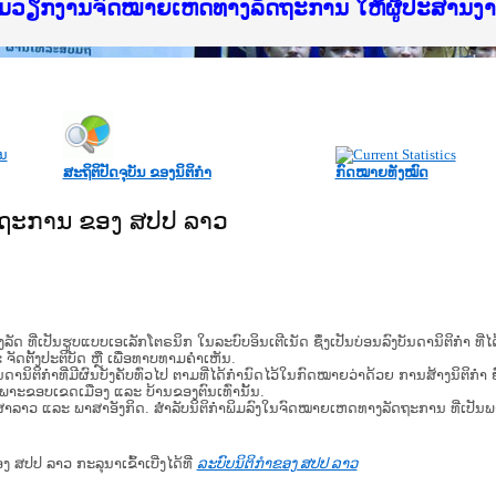
f Justice Lao PDR
ບໄຊຈົດໝາຍເຫດທາງລັດຖະການ ແລະ ແອັບກົດໝາຍລາວ ທ
ທຳ
ຮົມວຽກງານຈົດໝາຍເຫດທາງລັດຖະການ ໃຫ້ຜູ້ປະສານ
ົບທວນຄືນການຈັດຕັ້ງປະຕິບັດວຽກງານຈົດໝາຍເຫດທາ
 ຜູ່ປະສານງານວຽກງານຈົດໝາຍເຫດທາງລັດຖະການ ສຳລ
 ຜູ່ປະສານງານວຽກງານຈົດໝາຍເຫດທາງລັດຖະການ ສຳລ
ັບກົດໝາຍລາວ ແລະ ເວັບໄຊຈົດໝາຍເຫດທາງລັດຖະການ
ັບກົດໝາຍລາວ ແລະ ເວັບໄຊຈົດໝາຍເຫດທາງລັດຖະການ 
ຽກງານຈົດໝາຍເຫດທາງລັດຖະການໃຫ້ຜູ້ປະສານງານຂັ
ຮົມວຽກງານຈົດໝາຍເຫດທາງລັດຖະການ ໃຫ້ຜູ້ປະສານ
ສະຖິຕິປັດຈຸບັນ ຂອງນິຕິກໍາ
ກົດໝາຍທັງໝົດ
ັດຖະການ ຂອງ ສປປ ລາວ
​ຮູບ​ແບບ​ເອ​ເລັກ​ໂຕ​ຣ​ນິກ ໃນ​ລະ​ບົບ​ອິນ​ເຕີ​ເນັດ ຊຶ່ງ​ເປັນ​ບ່ອນ​ລົງ​ບັນ​ດາ​ນິ​ຕິ​ກຳ ທີ
ະ ຈັດ​ຕັ້ງ​ປະ​ຕິ​ບັດ ຫຼື ເພື່ອທາບທາມຄໍາເຫັນ.
ິ​ຕິ​ກຳ​ທີ່​ມີ​ຜົນ​ບັງ​ຄັບ​ທົ່ວ​ໄປ ຕາມ​ທີ່​ໄດ້​ກຳ​ນົດ​ໄວ້​ໃນ​ກົດ​ໝາຍ​ວ່າ​ດ້ວຍ​ ການ​ສ້າງ​ນິ​ຕິ​ກຳ ຍົ
ສະ​ເພາະ​ຂອບ​ເຂດ​ເມືອງ ແລະ ບ້ານ​ຂອງ​ຕົນ​ເທົ່າ​ນັ້ນ.
າສາລາວ ແລະ ພາສາອັງກິດ. ສໍາລັບນິຕິກຳພິມລົງໃນຈົດໝາຍເຫດທາງລັດຖະການ ທີ່ເປັນ
ອງ ສປປ ລາວ ກະລຸນາເຂົ້າເບີ່ງໄດ້ທີ່
ລະບົບນິຕິກຳຂອງ ສປປ ລາວ