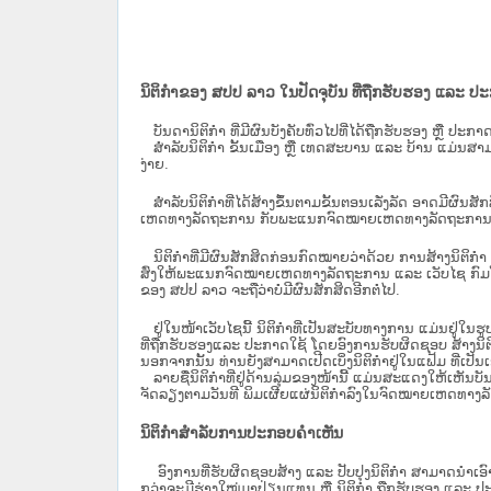
ນິຕິກຳຂອງ ສປປ ລາວ ໃນປັດຈຸບັນ ທີ່ຖືກ​ຮັບ​ຮອງ ແລະ ປ
ບັນດານິຕິກໍາ ທີ່ມີຜົນບັງຄັບທົ່ວໄປທີ່ໄດ້ຖືກ​ຮັບ​ຮອງ ຫຼື ປ
ສຳລັບນິ​ຕິ​ກຳ ຂັ້ນເມືອງ ຫຼື ເທດ​ສະ​ບານ ແລະ ບ້ານ ແມ່ນສາມ
ງ່າຍ.
ສໍາລັບນິຕິກໍາທີ່ໄດ້ສ້າງຂຶ້ນຕາມຂັ້ນຕອນເລັ່ງລັດ ອາດມີຜົນສ
ເຫດທາງລັດຖະການ ກັບ​ພະແນກຈົດ​ໝາຍ​ເຫດ​ທາງ​ລັດ​ຖະ​ການ​ 
ນິ​ຕິ​ກຳ​ທີ່​ມີ​ຜົນ​ສັກ​ສິດ​ກ່ອນ​ກົດ​ໝາຍ​ວ່າ​ດ້ວຍ​ ການ​ສ້າງ​ນ
ສົ່ງໃຫ້​ພະແນກຈົດ​ໝາຍ​ເຫດ​ທາງ​ລັດ​ຖະ​ການ ແລະ ເວັບໄຊ​ ກົມໂ
ຂອງ ສປ​ປ ລາວ ​ຈະຖື​ວ່າບໍ່​ມີ​ຜົນ​ສັກ​ສິດ​ອີກ​ຕໍ່​ໄປ.
ຢູ່ໃນໜ້າ​ເວັບ​ໄຊ​ນີ້ ນິຕິກຳທີ່ເປັນສະບັບທາງການ ແມ່ນຢູ່ໃນຮ
ທີ່ຖືກຮັບຮອງແລະ ປະກາດໃຊ້ ໂດຍອົງການຮັບຜິດຊອບ ສ້າງນິຕິກ
ນອກຈາກນັ້ນ ທ່ານຍັງສາມາດເປີດເບິ່ງນິຕິກຳຢູ່ໃນແຟ້ມ ທີ່ເປັນເອ
ລາຍຊື່ນິຕິກຳທີ່ຢູ່ດ້ານລຸ່ມຂອງໜ້ານີ້ ແມ່ນສະແດງໃຫ້ເຫັນບັ
ຈັດລຽງຕາມວັນທີ ພິມເຜີຍແຜ່ນິຕິກຳລົງໃນຈົດໝາຍເຫດທາງລັດຖະການ
ນິຕິກຳສຳລັບການປະກອບຄຳເຫັນ
ອົງການທີ່ຮັບຜິດຊອບສ້າງ ແລະ ປັບປຸງນິຕິກຳ ສາມາດນຳເອົາ
ກວ່າຈະມີຮ່າງໃໝ່ມາປ່ຽນແທນ ຫຼື ນິຕິກໍາ ຖືກຮັບຮອງ ແລະ ປະກ