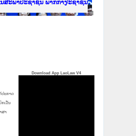
ີ່ ສະຖາບັນຍຸຕິທຳແຫ່ງຊາດ
ງານສະພາປະຊາຊົນ ພາກເໜືອ
ງລັດຖະການ
ັບ ພາກກາງ
ັບ ພາກໃຕ້
 ທີ່ ວິທະຍາຄານຕຳຫຼວດປະຊາຊົນ
ທີ່ ວິທະຍາຄານສັນຕິບານປະຊາຊົນ
້ນແຂວງພາກເໜືອ
ງານສະພາປະຊາຊົນ ພາກກາງ
Download App LaoLaw V4
່ໄດ້ປະກາດ
ກ​ເວັ້ນ​
ພາສາ