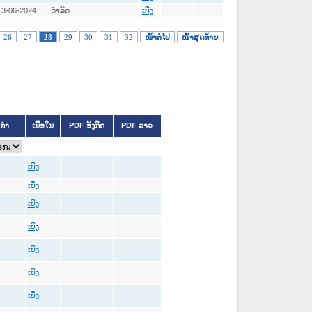
13-06-2024
ດໍາລັດ
ເບິ່ງ
26
27
28
29
30
31
32
ໜ້າຕໍ່ໄປ
ໜ້າສຸດທ້າຍ
ິກຳ
ເນື້ອໃນ
PDF ອັງກິດ
PDF ລາວ
ເບິ່ງ
ເບິ່ງ
ເບິ່ງ
ເບິ່ງ
ເບິ່ງ
ເບິ່ງ
ເບິ່ງ