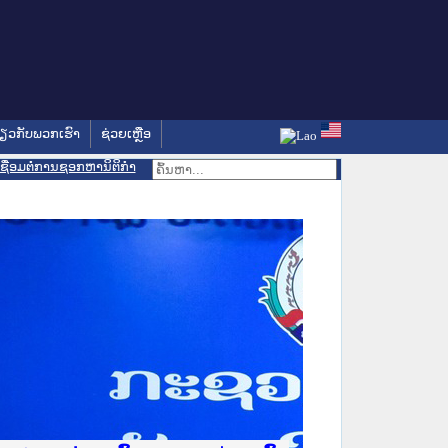
່ຽວກັບພວກເຮົາ
ຊ່ວຍເຫຼືອ
ເຊື່ອມຕໍ່ການຊອກຫານິຕິກຳ