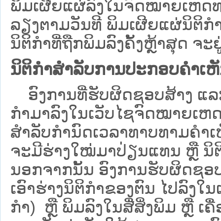
ພິມເຜີຍແຜ່ລົງໃນຈົດໝາຍເຫດທາ
ລຽງຕາມວັນທີ ພິມເຜີຍແຜ່ນິຕິ
ນິຕິກຳທີ່ຖືກພິມລົງຄັ້ງຫຼ້າສຸດ ຈະຢ
ນິຕິກຳສຳລັບການປະກອບຄຳເຫ
ອົງການທີ່ຮັບຜິດຊອບສ້າງ ແລະ 
ກຳມາລົງໃນ​ເວັບ​ໄຊຈົດໝາຍເຫ
ສໍາລັບກໍານົດເວລາທາບທາມຄໍາເຫັ
ຈະມີຮ່າງໃໝ່ມາປ່ຽນແທນ ຫຼື ນິ
ນອກຈາກນັ້ນ ອົງການຮັບຜິດຊອບ
ເອົາຮ່າງນິຕິກຳຂອງຕົນ ໄປລົງໃນ​ເວ
ກຳ) ຫຼື ພິມລົງໃນສື່ສິ່ງພິມ ຫຼື 