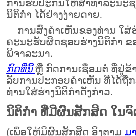
ການຮັບປະກັນໃຫ້ສາທາລະນະຊົນ
ນິຕິກຳ ໄດ້ຢ່າງງ່າຍດາຍ.
ການສົ່ງຄໍາເຫັນຂອງທ່ານ ໃສ່ຮ່
ຄະນະຮັບຜິດຊອບຮ່າງນິຕິກຳ ຂອງ
ພິຈາລະນາ.
ກົດທີ່ນີ້
ຫຼື ກົດການເຊື່ອມຕໍ່ ທີ່ຢູ່ຂ
ລັບການປະກອບຄຳເຫັນ ທີ່ໄດ້ຖືກ
ທ່ານໃສ່ຮ່າງນິຕິກຳດັ່ງກ່າວ.
ນິຕິກໍາ ທີ່ມີຜົນສັກສິດ
(ເພື່ອໃຫ້ມີຜົນສັກສິດ ອີງຕາມ
ມາ