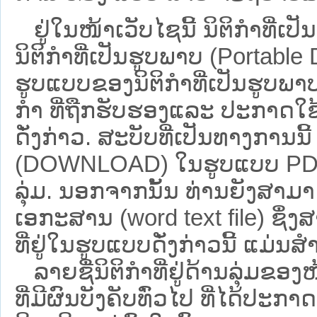
ຢູ່ໃນໜ້າ​ເວັບ​ໄຊ​ນີ້ ນິຕິກຳທີ
ນິຕິກໍາທີ່ເປັນຮູບພາບ (Portabl
ຮູບແບບຂອງນິຕິກໍາທີ່ເປັນຮູບພາບ
ກໍາ ທີ່ຖືກຮັບຮອງແລະ ປະກາດໃຊ
ດັ່ງກ່າວ. ສະບັບທີ່ເປັນທາງການນີ
(DOWNLOAD) ໃນຮູບແບບ PDF ໂດ
ລຸ່ມ. ນອກຈາກນັ້ນ ທ່ານຍັງສາມາດເ
ເອກະສານ (word text file) ຊຶ່
ທີ່ຢູ່ໃນຮູບແບບດັ່ງກ່າວນີ້ ແມ່ນສຳລ
ລາຍຊື່ນິຕິກຳທີ່ຢູ່ດ້ານລຸ່ມຂອ
ທີ່ມີຜົນບັງຄັບທົ່ວໄປ ທີ່ໄດ້ປະກ