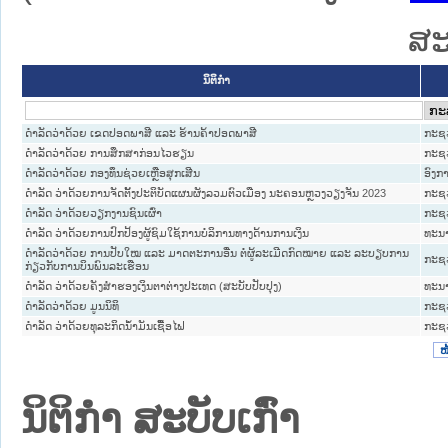
ສະ
ນິຕິກໍາ
ດຳລັດວ່າດ້ວຍ ເຂດປອດພາສີ ແລະ ຮ້ານຄ້າປອດພາສີ
ກະຊວ
ດຳລັດວ່າດ້ວຍ ການສຶກສາກ່ອນໄວຮຽນ
ກະຊວ
ດຳລັດວ່າດ້ວຍ ກອງທຶນຊ່ວຍເຫຼືອສຸກເສີນ
ອົງ
ດໍາລັດ ວ່າດ້ວຍການຈັດຕັ້ງປະຕິບັດແຜນຜັງລວມຕົວເມືອງ ນະຄອນຫຼວງວຽງຈັນ 2023
ກະຊວ
ດໍາລັດ ວ່າດ້ວຍວຽກງານຊົນເຜົ່າ
ກະຊ
ດໍາລັດ ວ່າດ້ວຍການປົກປ້ອງຜູ້ຊົມໃຊ້ການບໍລິການທາງດ້ານການເງິນ
ທະນ
ດຳລັດວ່າດ້ວຍ ການປັບໃໝ ແລະ ມາດຕະການອື່ນ ຕໍ່ຜູ້ລະເມີດກົດໝາຍ ແລະ ລະບຽບການ
ກະຊວ
ກ່ຽວກັບການບິນພົນລະເຮືອນ
ດໍາລັດ ວ່າດ້ວຍຄັງສໍາຮອງເງິນຕາຕ່າງປະເທດ (ສະບັບປັບປຸງ)
ທະນ
ດຳລັດວ່າດ້ວຍ ມູນນິທິ
ກະຊ
ດໍາລັດ ວ່າດ້ວຍທຸລະກິດນໍ້າມັນເຊື້ອໄຟ
ກະຊ
ໜ
ນິຕິກໍາ ສະບັບເກົ່າ