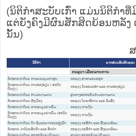
(ນິຕິກໍາສະບັບເກົ່າ ແມ່ນນິຕິກໍ
ແຕ່ຍັງຄົງມີຜົນສັກສິດຍ້ອນຫລັງ 
ນັ້ນ)
ສ
ນິຕິກໍາ
ພາກສ່ວນຮັບຜິດຊອບ
ກົດໝາຍວ່າດ້ວຍ ການຄວບຄຸມຢາສູບ
ກະຊວງ ສາທາລະນະສຸກ
ກົດໝາຍວ່າດ້ວຍ ການທ່ອງທ່ຽວ ( ສະບັບ
ກະຊວງ ວັດທະນະທຳ ແລະ ການທ່ອງທ່ຽວ
ປັບປຸງ )
ກົດໝາຍວ່າດ້ວຍ ກຳມະບານລາວ
ສູນກາງສະຫະພັນກຳມະບານລາວ
ກົດ​ໝາຍ​ວ່າ​ດ້ວຍ ຜັງເມືອງ
ກະຊວງ ໂຍທາທິການ ແລະ ຂົນສົ່ງ
ກົດໝາຍວ່າດ້ວຍ ອາກອນມູນຄ່າເພີ່ມ
ກະຊວງ ການເງິນ
ກົດໝາຍວ່າດ້ວຍ ອາກອນມູນຄ່າເພີ່ມ (ສະບັບ
ກະຊວງ ການເງິນ
ປັບປຸງ)
ກົດໝາຍວ່າດ້ວຍ ນ້ຳ-ຊັບພະຍາກອນແຫຼ່ງນ້ຳ
ກະຊວງ ກະສິກຳ ແລະ ສິ່ງແວດລ້ອມ
ກົດໝາຍ ວ່າດ້ວຍສັດນ້ຳ ແລະ ສັດປ່າ
ກະຊວງ ກະສິກຳ ແລະ ສິ່ງແວດລ້ອມ
ກົດໝາຍວ່າດ້ວຍ ສະຫະພັນແມ່ຍິງລາວ
ສູນກາງ ສະຫະພັນແມ່ຍິງລາວ