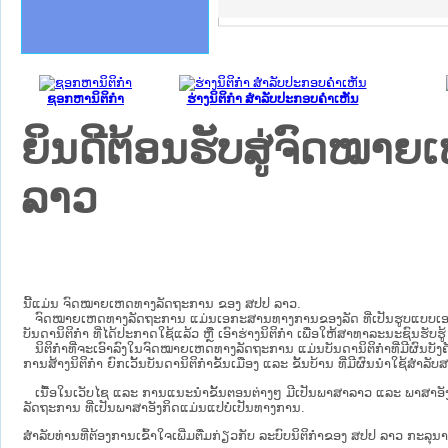
ຄານສັນຕິບານປະຊາຊົນ
າຄານຕຳຫຼວດປະຊາຊົນ
ຊາຊົນ ພາກເໜືອ
ຊາຊົນ ພາກກາງ
ພາກເໜືອ
າກກາງ
ຖະການ
າກໃຕ້
ຊອກຫານິຕິກໍາ
ຮ່າງນິຕິກໍາ ສໍາລັບປະກອບຄໍາເຫັນ
ຍິນດີຕ້ອນຮັບສູ່ຈົດໝ
ລາວ
ນີ້ແມ່ນ ຈົດໝາຍເຫດທາງລັດຖະການ ຂອງ ສປປ ລາວ.
ຈົດໝາຍເຫດທາງລັດຖະການ ແມ່ນ​ເອ​ກະ​ສານ​ທາງ​ການ​ຂອງ​ລັດ ທີ່​ເປັນ​ຮູບ​ແບບ​ເອ​ເລັກ​ໂຕ​
ບັນ​ດາ​ນິ​ຕິ​ກຳ ທີ່ໄດ້ປະກາດໃຊ້ແລ້ວ ຫຼື ເອົາຮ່າງນິຕິກໍາ ເພື່ອໃຫ້​ສາ​ທາ​ລະ​ນະ​ຊົນ​ຮັບ​ຮ
ນິ​ຕິ​ກຳ​ທີ່​ຈະ​ເອົາ​ລົງ​ໃນ​ຈົດ​ໝາຍ​ເຫດ​ທາງ​ລັດ​ຖະ​ການ ​ແມ່ນ​ບັນ​ດາ​ນິ​ຕິ​ກຳ​ທີ່​ມີ​ຜົນ​ບັງ​ຄ
ການ​ສ້າງ​ນິ​ຕິ​ກຳ ຍົກ​ເວັ້ນ​ບັນ​ດານິ​ຕິ​ກຳ​ຂັ້ນ​ເມືອງ ແລະ ຂັ້ນ​ບ້ານ ​ທີ່​ມີ​ຜົນ​ນຳ​ໃຊ້​ສຳ​
ເນື້ອໃນ​ເວັບ​ໄຊ​ ແລະ ການແນະນໍາຂັ້ນຕອນຕ່າງໆ ມີເປັນພາສາລາວ ແລະ ພາສາອັ
ລັດຖະການ ທີ່ເປັນພາສາອັງກິດແມ່ນແປບໍ່ເປັນທາງການ.
ສໍາລັບທ່ານທີ່ຕ້ອງການເຂົ້າໃຈເພີ່ມຕື່ມກ່ຽວກັບ ລະບົບນິຕິກຳຂອງ ສປປ ລາວ ກະລຸນາເຂົ