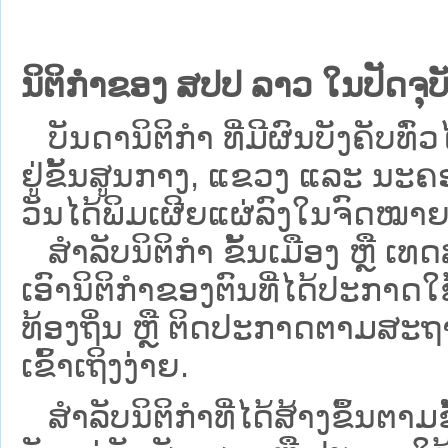
ນິຕິກຳຂອງ ສປປ ລາວ ໃນປັດຈຸບັ
ບັນດານິຕິກໍາ ທີ່ມີຜົນບັງຄັບທົ່ວ
ຢູ່ຂັ້ນ​ສູນ​ກາງ, ແຂວງ ແລະ ນະຄອ
ວັນໄດ້ພິມເຜີຍແຜ່ລົງໃນຈົດໝາຍ
ສຳລັບນິ​ຕິ​ກຳ ຂັ້ນເມືອງ ຫຼື 
ເອົານິຕິກຳຂອງຕົນທີ່ໄດ້ປະກາດໃຊ້ແ
ທ້ອງຖິ່ນ ຫຼື ຕິດປະກາດຕາມສະຖ
ເຂົ້າເຖິງງ່າຍ.
ສໍາລັບນິຕິກໍາທີ່ໄດ້ສ້າງຂຶ້ນຕາມ