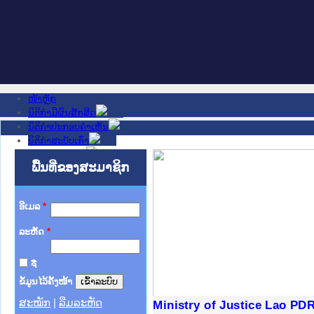
ໜ້າຫຼັກ
ນິຕິກໍາມີຜົນສັກສິດ
ນິຕິກໍາປະກອບຄໍາເຫັນ
ນິຕິກໍາສະບັບເກົ່າ
ຂ່າວສານສໍາຄັນ
ເວັບໄຊອື່ນໆ
ພື້ນທີ່ຂອງສະມາຊິກ
ຕິດຕໍ່ພວກເຮົາ
ກ່ຽວກັບພວກເຮົາ
ຊ່ວຍເຫຼືອ
ອີເມລ
*
ລະຫັດ
*
ຈື່
ຂໍ້ມູນໄວ້ຄັ້ງໜ້າ
ສະໝັກ
|
ລືມລະຫັດ
ງລັດຖະການໃຫ້ຜູ້ປະສານງານ
້ງປະຕິບັດວຽກງານຈົດໝາຍເຫດ
ງານຈົດໝາຍເຫດທາງລັດຖະການ
ງານຈົດໝາຍເຫດທາງລັດຖະການ
ລະ ເວັບໄຊຈົດໝາຍເຫດທາງ
ລະ ເວັບໄຊຈົດໝາຍເຫດທາງ
ຍເຫດທາງລັດຖະການ ໃຫ້ຜູ້
ຍເຫດທາງລັດຖະການ ໃຫ້ຜູ້
Ministry of Justice Lao PD