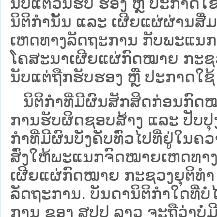
ນັບແຕ່ວັນຮັບ ຮອງ ຫຼື ປະກາດໃຊ
ນິຕິກໍານັ້ນ ແລະ ເຜີຍແຜ່ຜ່ານສື
ເຫດທາງລັດຖະການ ກັບ​ພະແນກຈົ
ໂຄສະນາເຜີຍແຜ່ກົດໝາຍ ກະຊວງຍ
ນັບແຕ່ຖືກຮັບຮອງ ຫຼື ປະກາດໃຊ້ 
ນິ​ຕິ​ກຳ​ທີ່​ມີ​ຜົນ​ສັກ​ສິດ​ກ່ອນ​ກົດ
ການ​ຮັບ​ຜິດ​ຊອບ​ສ້າງ ແລະ ປັບ​ປ
ກໍາທີ່ມີຜົນບັງຄັບທົ່ວໄປທີ່ຢູ່ໃ
ສົ່ງໃຫ້​ພະແນກຈົດ​ໝາຍ​ເຫດ​ທາງ
ເຜີຍແຜ່ກົດໝາຍ ກະຊວງຍຸຕິທໍາ
ລັດຖະການ. ບັນ​ດາ​ນິ​ຕິ​ກຳ​ໃດ​ທີ່ບໍ່
ການ ຂອງ ສປ​ປ ລາວ ​ຈະຖື​ວ່າບໍ່​ມີ​ຜົ