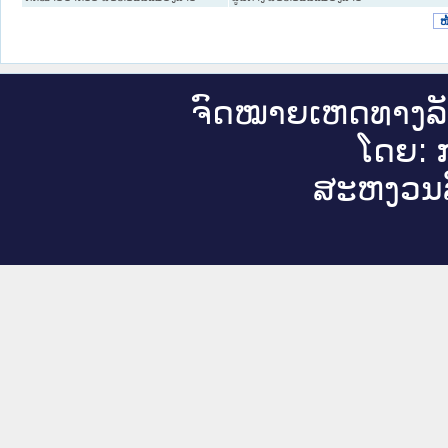
ໜ
ຈົດ​ໝາຍ​ເຫດ​ທາງ​ລ
ໂດຍ: ກ
ສະ​ຫງວນ​ລ