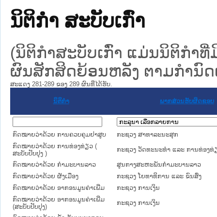
ນິຕິກໍາ ສະບັບເກົ່າ
(ນິຕິກໍາສະບັບເກົ່າ ແມ່ນນິຕິກໍາ
ຜົນສັກສິດຍ້ອນຫລັງ ຕາມກໍານົດເວ
ສະແດງ 281-289 ຂອງ 289 ຜົນທີ່ໄດ້ຮັບ.
ນິຕິກໍາ
ພາກສ່ວນຮັບຜິດຊອບ
ກົດໝາຍວ່າດ້ວຍ ການຄວບຄຸມຢາສູບ
ກະຊວງ ສາທາລະນະສຸກ
ກົດໝາຍວ່າດ້ວຍ ການທ່ອງທ່ຽວ (
ກະຊວງ ວັດທະນະທຳ ແລະ ການທ່ອງທ່
ສະບັບປັບປຸງ )
ກົດໝາຍວ່າດ້ວຍ ກຳມະບານລາວ
ສູນກາງສະຫະພັນກຳມະບານລາວ
ກົດ​ໝາຍ​ວ່າ​ດ້ວຍ ຜັງເມືອງ
ກະຊວງ ໂຍທາທິການ ແລະ ຂົນສົ່ງ
ກົດໝາຍວ່າດ້ວຍ ອາກອນມູນຄ່າເພີ່ມ
ກະຊວງ ການເງິນ
ກົດໝາຍວ່າດ້ວຍ ອາກອນມູນຄ່າເພີ່ມ
ກະຊວງ ການເງິນ
(ສະບັບປັບປຸງ)