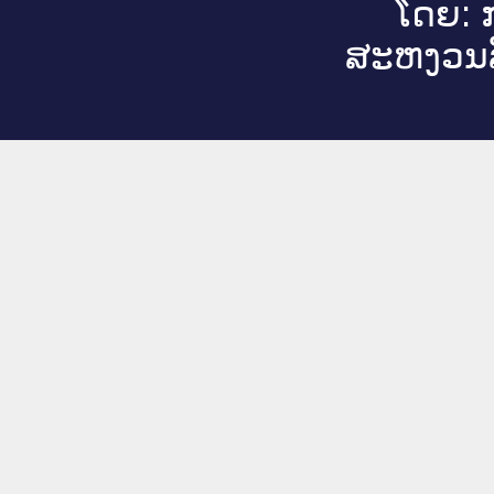
ໂດຍ: ກ
ສະ​ຫງວນ​ລ