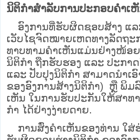
ນິຕິກຳສຳລັບການປະກອບຄຳເຫ
ອົງການທີ່ຮັບຜິດຊອບສ້າງ ແລະ 
ເວັບ​ໄຊຈົດໝາຍເຫດທາງລັດຖະກາ
ທາບທາມຄໍາເຫັນແມ່ນຢ່າງໜ້ອຍ 6
ນິຕິກໍາ ຖືກຮັບຮອງ ແລະ ປະກາດ
ແລະ ປັບປຸງນິຕິກໍາ ສາມາດນຳເອົາຮ
ຂອງອົງການສ້າງນິຕິກຳ) ຫຼື ພິມລົງ
ເຫັນ ໃນການຮັບປະກັນໃຫ້ສາທາລ
ກຳ ໄດ້ຢ່າງງ່າຍດາຍ.
ການສົ່ງຄໍາເຫັນຂອງທ່ານ ໃສ່ຮ່
ຮັບຜິດຊອບຮ່າງນິຕິກຳ ຂອງອົງກາ