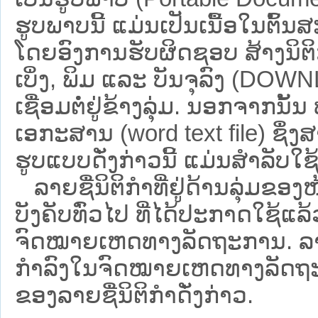
ຮູບພາບນີ້ ແມ່ນເປັນເນື້ອໃນຕົ້
ໂດຍອົງການຮັບຜິດຊອບ ສ້າງນິຕິກ
ເບິ່ງ, ພິມ ແລະ ບັນຈຸລົງ (D
ເຊື່ອມຕໍ່ຢູ່ຂ້າງລຸ່ມ. ນອກຈາກນັ້
ເອກະສານ (word text file) ຊຶ່ງ
ຮູບແບບດັ່ງກ່າວນີ້ ແມ່ນສຳລັບໃຊ້ເປ
ລາຍຊື່ນິຕິກຳທີ່ຢູ່ດ້ານລຸ່ມຂອງ
ບັງຄັບທົ່ວໄປ ທີ່ໄດ້ປະກາດໃຊ້ແລ
ຈົດໝາຍເຫດທາງລັດຖະການ. ລາຍຊ
ກຳລົງໃນຈົດໝາຍເຫດທາງລັດຖະການ ຊ
ຂອງລາຍຊື່ນິຕິກໍາດັ່ງກ່າວ.