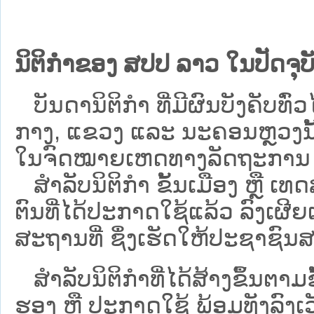
ນິຕິກຳຂອງ ສປປ ລາວ ໃນປັດຈຸບັ
ບັນດານິຕິກໍາ ທີ່ມີຜົນບັງຄັບທົ່ວໄ
ກາງ, ແຂວງ ແລະ ນະຄອນຫຼວງນັ້ນ 
ໃນຈົດໝາຍເຫດທາງລັດຖະການ ເປັ
ສຳລັບນິ​ຕິ​ກຳ ຂັ້ນເມືອງ ຫຼື 
ຕົນທີ່ໄດ້ປະກາດໃຊ້ແລ້ວ ລົງ​ເຜີຍ
ສະຖານທີ່ ຊຶ່ງເຮັດໃຫ້ປະຊາຊົນສາ
ສໍາລັບນິຕິກໍາທີ່ໄດ້ສ້າງຂຶ້ນຕາມ
ຮອງ ຫຼື ປະກາດໃຊ້ ພ້ອມທັງລົງເ