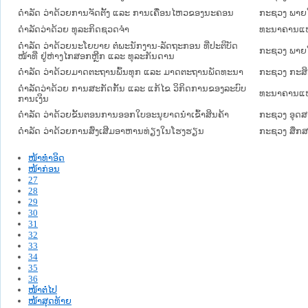
ດຳລັດ ວ່າດ້ວຍການຈັດຕັ້ງ ແລະ ການເຄື່ອນໄຫວຂອງນະຄອນ
ກະຊວງ ພາຍ
ດຳລັດວ່າດ້ວຍ ທຸລະກິດຊວດຈຳ
ທະນາຄານແຫ
ດໍາລັດ ວ່າດ້ວຍນະໂຍບາຍ ຕໍ່ພະນັກງານ-ລັດຖະກອນ ທີ່ປະຕິບັດ
ກະຊວງ ພາຍ
ໜ້າທີ່ ຢູ່ຫ່າງໄກສອກຫຼີກ ແລະ ທຸລະກັນດານ
ດໍາລັດ ວ່າດ້ວຍມາດຕະຖານພົ້ນທຸກ ແລະ ມາດຕະຖານພັດທະນາ
ກະຊວງ ກະສິ
ດຳລັດວ່າດ້ວຍ ການສະກັດກັ້ນ ແລະ ແກ້ໄຂ ວິກິດການຂອງລະບົບ
ທະນາຄານແຫ
ການເງິນ
ດຳລັດ ວ່າດ້ວຍຂັ້ນຕອນການອອກໃບອະນຸຍາດນຳເຂົ້າສິນຄ້າ
ກະຊວງ ອຸດ
ດຳລັດ ວ່າດ້ວຍການສົ່ງເສີມອາຫານທ່ຽງໃນໂຮງຮຽນ
ກະຊວງ ສຶກສ
ໜ້າທໍາອິດ
ໜ້າກ່ອນ
27
28
29
30
31
32
33
34
35
36
ໜ້າຕໍ່ໄປ
ໜ້າສຸດທ້າຍ