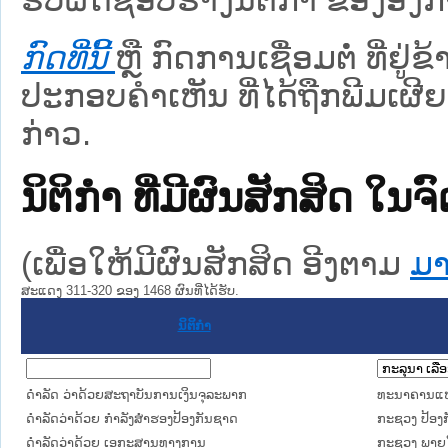
ກົດທີ່ນີ້
ຫຼື ກົດການເຊື່ອມຕໍ່ ທີ່ຢູ່
ປະກອບຄຳເຫັນ ທີ່ໄດ້ຖືກພີມເຜີຍ
ກ່າວ.
ນິຕິກໍາ ທີ່ມີຜົນສັກສິດ
(ເພື່ອໃຫ້ມີຜົນສັກສິດ ອີງຕາມ
ມາ
ສະແດງ 311-320 ຂອງ 1468 ຜົນທີ່ໄດ້ຮັບ.
ນິຕິກໍາ
ດໍາລັດ ວ່າດ້ວຍສະຖາບັນການເງິນຈຸລະພາກ
ທະນາຄານແຫ
ດຳລັດວ່າດ້ວຍ ກຳລັງສຳຮອງປ້ອງກັນຊາດ
ກະຊວງ ປ້ອງ
ດຳລັດວ່າດ້ວຍ ເອກະສານທາງການ
ກະຊວງ ພາຍ