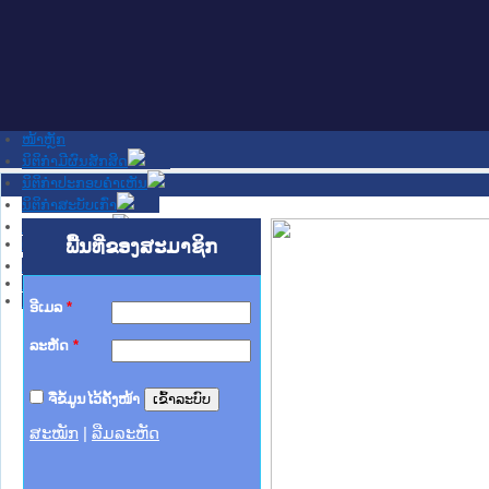
ໜ້າຫຼັກ
ນິຕິກໍາມີຜົນສັກສິດ
ນິຕິກໍາປະກອບຄໍາເຫັນ
ນິຕິກໍາສະບັບເກົ່າ
ຂ່າວສານສໍາຄັນ
ເວັບໄຊອື່ນໆ
ພື້ນທີ່ຂອງສະມາຊິກ
ຕິດຕໍ່ພວກເຮົາ
ກ່ຽວກັບພວກເຮົາ
ຊ່ວຍເຫຼືອ
ອີເມລ
*
ລະຫັດ
*
ຈື່ຂໍ້ມູນໄວ້ຄັ້ງໜ້າ
ສະໝັກ
|
ລືມລະຫັດ