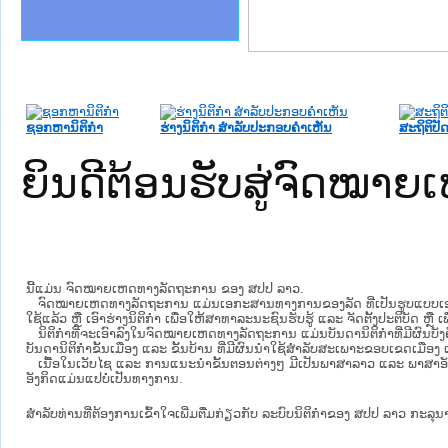
ງລັດຖະການໃຫ້ຜູ້ປະສານງານ
້ງປະຕິບັດວຽກງານຈົດໝາຍເຫດ
ລັດຖະການ ແລະ ແອັບກົດໝາຍ
ງານຈົດໝາຍເຫດທາງລັດຖະການ
ງານຈົດໝາຍເຫດທາງລັດຖະການ
ລະ ເວັບໄຊຈົດໝາຍເຫດທາງ
ລະ ເວັບໄຊຈົດໝາຍເຫດທາງ
ຍເຫດທາງລັດຖະການ ໃຫ້ຜູ້
ຄານສັນຕິບານປະຊາຊົນ
າຄານຕຳຫຼວດປະຊາຊົນ
ຊາຊົນ ພາກກາງ
ຍຸຕິທຳແຫ່ງຊາດ
ພາກເໜືອ
າກກາງ
ຖະການ
າກໃຕ້
ຊອກຫານິຕິກໍາ
ຮ່າງນິຕິກໍາ ສໍາລັບປະກອບຄໍາເຫັນ
ສະຖິຕິປັດ
ຍິນດີຕ້ອນຮັບສູ່ຈົດໝ
ນີ້ແມ່ນ ຈົດໝາຍເຫດທາງລັດຖະການ ຂອງ ສປປ ລາວ.
ຈົດໝາຍເຫດທາງລັດຖະການ ແມ່ນ​ເອ​ກະ​ສານ​ທາງ​ການ​ຂອງ​ລັດ ທີ່​ເປັນ​ຮູບ​ແບບ​ເອ​ເລັກ​ໂຕ​
ໃຊ້ແລ້ວ ຫຼື ເອົາຮ່າງນິຕິກໍາ ເພື່ອໃຫ້​ສາ​ທາ​ລະ​ນະ​ຊົນ​ຮັບ​ຮູ້ ແລະ ຈັດ​ຕັ້ງ​ປະ​ຕິ​ບັດ ຫ
ນິ​ຕິ​ກຳ​ທີ່​ຈະ​ເອົາ​ລົງ​ໃນ​ຈົດ​ໝາຍ​ເຫດ​ທາງ​ລັດ​ຖະ​ການ ​ແມ່ນ​ບັນ​ດາ​ນິ​ຕິ​ກຳ​ທີ່​ມີ​ຜົນ​ບັງ​
ບັນ​ດານິ​ຕິ​ກຳ​ຂັ້ນ​ເມືອງ ແລະ ຂັ້ນ​ບ້ານ ​ທີ່​ມີ​ຜົນ​ນຳ​ໃຊ້​ສຳ​ລັບ​ສະ​ເພາະ​ຂອບ​ເຂດ​ເມືອງ 
ເນື້ອໃນ​ເວັບ​ໄຊ​ ແລະ ການແນະນໍາຂັ້ນຕອນຕ່າງໆ ມີເປັນພາສາລາວ ແລະ ພາສາອັ
ອັງກິດແມ່ນແປບໍ່ເປັນທາງການ.
ສໍາລັບທ່ານທີ່ຕ້ອງການເຂົ້າໃຈເພີ່ມຕື່ມກ່ຽວກັບ ລະບົບນິຕິກຳຂອງ ສປປ ລາວ ກະລຸນາເຂົ