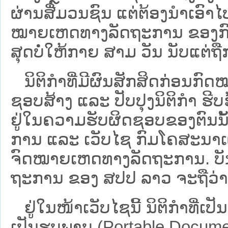
ຜ່ານສື່ມວນຊົນ ແຕ່ຕ້ອງນໍາເອ
ໝາຍ​ເຫດ​ທາງ​ລັດ​ຖະ​ການ​ ຂອ
ສຸດບໍ່ໃຫ້ກາຍ ສາມ ວັນ ນັບແຕ່ຖື
ນິ​ຕິ​ກຳ​ທີ່​ມີ​ຜົນ​ສັກ​ສິດ​ກ່ອນ​ກົດ
ຊອບ​ສ້າງ ແລະ ປັບ​ປຸງນິ​ຕິ​ກຳ ຮີ
ຢູ່ໃນຄວາມຮັບຜິດຊອບຂອງຕົນນັ້ນ
ການ ແລະ ເວັບໄຊ​ ກົມໂຄສະນາເຜ
ຈົດໝາຍເຫດທາງລັດຖະການ. ບັນ​ດາ​ນິ​
ຖະ​ການ ຂອງ ສປ​ປ ລາວ ​ຈະຖື​ວ່າບໍ່​ມີ
ຢູ່ໃນໜ້າ​ເວັບ​ໄຊ​ນີ້ ນິຕິກຳທີ່
ເປັນຮູບພາບ (Portable Documen