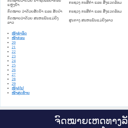
ກົດໝາຍວ່າດ້ວຍ ນ້ຳ-ຊັບພະຍາກອນ
ກະຊວງ ກະສິກຳ ແລະ ສິ່ງແວດລ້ອມ
ແຫຼ່ງນ້ຳ
ກົດໝາຍ ວ່າດ້ວຍສັດນ້ຳ ແລະ ສັດປ່າ
ກະຊວງ ກະສິກຳ ແລະ ສິ່ງແວດລ້ອມ
ກົດໝາຍວ່າດ້ວຍ ສະຫະພັນແມ່ຍິງ
ສູນກາງ ສະຫະພັນແມ່ຍິງລາວ
ລາວ
ໜ້າທໍາອິດ
ໜ້າກ່ອນ
20
21
22
23
24
25
26
27
28
29
ໜ້າຕໍ່ໄປ
ໜ້າສຸດທ້າຍ
ຈົດ​ໝາຍ​ເຫດ​ທາງ​ລ