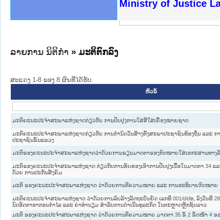
ງລັດຖະການໃຫ້ຜູ້ປະສານງານ
ງປະຕິບັດວຽກງານຈົດໝາຍເຫດ
ານຈົດໝາຍເຫດທາງລັດຖະການ
ານຈົດໝາຍເຫດທາງລັດຖະການ
ະ ເວັບໄຊຈົດໝາຍເຫດທາງ
ະ ເວັບໄຊຈົດໝາຍເຫດທາງ
ເຫດທາງລັດຖະການ ໃຫ້ຜູ້
ເຫດທາງລັດຖະການ ໃຫ້ຜູ້
Ministry of Justice 
ານສັນຕິບານປະຊາຊົນ
ຄານຕຳຫຼວດປະຊາຊົນ
າຊົນ ພາກເໜືອ
ຊາຊົນ ພາກກາງ
າກເໜືອ
າກກາງ
ະການ
າກໃຕ້
ລາຍການ ນິຕິກໍາ
» ມະຕິຕົກລົງ
ສະແດງ 1-8 ຂອງ 8 ຜົນທີ່ໄດ້ຮັບ.
ຫົວຂໍ້
ມະຕິຄະນະປະຈຳສະພາແຫ່ງຊາດກ່ຽວກັບ ການປັບປຸງການໃສ່ສີໃສ່ເຄື່ອງໝາຍຊາດ
ມະຕິຄະນະປະຈຳສະພາແຫ່ງຊາດກ່ຽວກັບ ການກຳນົດວັນສ້າງຕັ້ງສະພາປະຊາຊົນທ້ອງຖິ່ນ ແລະ ກ
ປະຊາຊົນຂັ້ນແຂວງ
ມະຕິຂອງຄະນະປະຈຳສະພາແຫ່ງຊາດວ່າດ້ວຍການຂຽນມາດຕາຂອງກົດໝາຍໃສ່ເອກະສານທາງລ
ມະຕິຂອງຄະນະປະຈຳສະພາແຫ່ງຊາດ ກ່ຽວກັບການຮັບຮອງເອົາການປັບປຸງເນື້ອໃນມາດຕາ 34 ແ
ດ້ວຍ ການປະກັນສັງຄົມ
ມະຕິ ຂອງຄະນະປະຈໍາສະພາແຫ່ງຊາດ ວ່າດ້ວຍການຕີຄວາມໝາຍ ແລະ ການອະທິບາຍກົດໝາຍ
ມະຕິຄະນະປະຈໍາສະພາແຫ່ງຊາດ ວ່າດ້ວຍການລົບລ້າງລັດຖະບັນຍັດ ເລກທີ 001/ປປທ, ລົງວັນທີ 28
ນົດອັດຕາອາກອນກໍາໄລ ແລະ ຄ່າທໍານຽມ ສໍາລັບການດໍາເນີນທຸລະກິດ ໃນຕະຫຼາດຫຼັກຊັບລາວ
ມະຕິ ຂອງຄະນະປະຈຳສະພາແຫ່ງຊາດ ວ່າດ້ວຍການຕີຄວາມໝາຍ ມາດຕາ 35 ຂໍ້ 2 ຂີດໜ້າ 4 ຂ