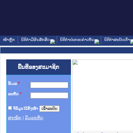
ໜ້າຫຼັກ
ນິຕິກໍາມີຜົນສັກສິດ
ນິຕິກໍາປະກອບຄໍາເຫັນ
ນິຕິກໍາສະບັບເກົ່າ
ພື້ນທີ່ຂອງສະມາຊິກ
ອີເມລ
*
ລະຫັດ
*
ຈື່ຂໍ້ມູນໄວ້ຄັ້ງໜ້າ
ສະໝັກ
|
ລືມລະຫັດ