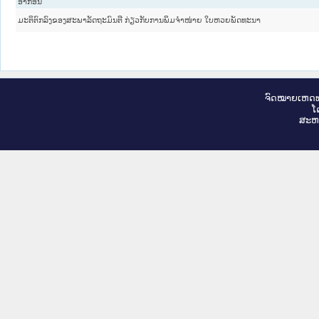
ອາກອນ
ມະຕິຕົກລົງຂອງສະພາລັດຖະມົນຕີ ກ່ຽວກັບການພິມຈຳໜ່າຍ ໃບຫວຍພັດທະນາ
ຈົດ​ໝາຍ​ເຫດ​ທ
ໂ
ສະ​ຫ