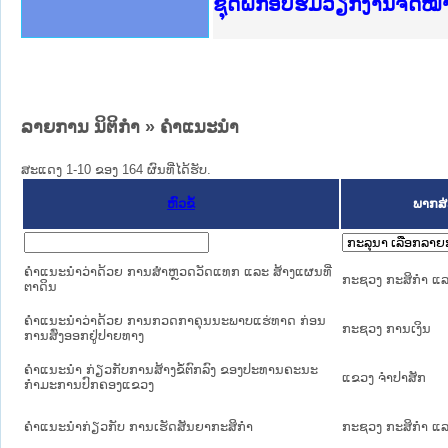
Ministry of Justice Lao
ເຜີຍແຜ່ວັບໄຊຈົດໝາຍເຫດທ
ກະຊວງຍຸຕິທຳ
ຊຸດຝຶກອົບຮົມວຽກງານຈົດ
ກອງປະຊຸມທົບທວນຄືນການຈັ
ຝຶກອົບຮົມ ຜູ່ປະສານງານວ
ຝຶກອົບຮົມ ຜູ່ປະສານງານວ
ເຜີຍແຜ່ແອັບກົດໝາຍລາວ ແ
ເຜີຍແຜ່ແອັບກົດໝາຍລາວ ແ
ຍົກລະດັບວຽກງານຈົດໝາຍເ
ຊຸດຝຶກອົບຮົມວຽກງານຈົດ
ລາຍການ ນິຕິກໍາ
» ຄໍາແນະນໍາ
ສະແດງ 1-10 ຂອງ 164 ຜົນທີ່ໄດ້ຮັບ.
ຫົວຂໍ້
ພາກສ່
ຄຳແນະນຳວ່າດ້ວຍ ການສຳຫຼວດວັດແທກ ແລະ ສ້າງແຜນທີ່
ກະຊວງ ກະສິກຳ ແລະ
ຕາດິນ
ຄຳແນະນຳວ່າດ້ວຍ ການກວດກາຄຸນນະພາບແຮ່ທາດ ກ່ອນ
ກະຊວງ ການເງິນ
ການສົ່ງອອກຢູ່ປາຍທາງ
ຄຳແນະນຳ ກ່ຽວກັບການສ້າງຂໍ້ຕົກລົງ ຂອງປະທານຄະນະ
ແຂວງ ຈໍາປາສັກ
ກຳມະການປົກຄອງແຂວງ
ຄຳແນະນຳກ່ຽວກັບ ການເຮັດສັນຍາກະສິກຳ
ກະຊວງ ກະສິກຳ ແລະ