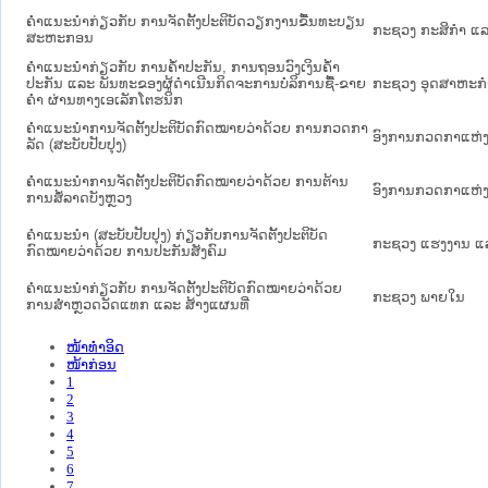
ຄຳແນະນຳກ່ຽວກັບ ການຈັດຕັ້ງປະຕິບັດວຽກງານຂື້ນທະບຽນ
ກະຊວງ ກະສິກຳ ແລະ
ສະຫະກອນ
ຄຳແນະນຳກ່ຽວກັບ ການຄ້ຳປະກັນ, ການຖອນວົງເງິນຄ້ຳ
ປະກັນ ແລະ ພັນທະຂອງຜູ້ດຳເນີນກິດຈະການບໍລິການຊື້-ຂາຍ
ກະຊວງ ອຸດສາຫະກ
ຄຳ ຜ່ານທາງເອເລັກໂຕຮນິກ
ຄຳແນະນຳການຈັດຕັ້ງປະຕິບັດກົດໝາຍວ່າດ້ວຍ ການກວດກາ
ອົງການກວດກາແຫ່ງ
ລັດ (ສະບັບປັບປຸງ)
ຄຳແນະນຳການຈັດຕັ້ງປະຕິບັດກົດໝາຍວ່າດ້ວຍ ການຕ້ານ
ອົງການກວດກາແຫ່ງ
ການສໍ້ລາດບັງຫຼວງ
ຄຳແນະນຳ (ສະບັບປັບປຸງ) ກ່ຽວກັບການຈັດຕັ້ງປະຕິບັດ
ກະຊວງ ແຮງງານ ແລ
ກົດໝາຍວ່າດ້ວຍ ການປະກັນສັງຄົມ
ຄຳແນະນຳກ່ຽວກັບ ການຈັດຕັ້ງປະຕິບັດກົດໝາຍວ່າດ້ວຍ
ກະຊວງ ພາຍໃນ
ການສຳຫຼວດວັດແທກ ແລະ ສ້າງແຜນທີ່
ໜ້າທໍາອິດ
ໜ້າກ່ອນ
1
2
3
4
5
6
7