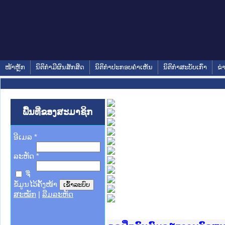
ໜ້າຫຼັກ
ນິຕິກໍາມີຜົນສັກສິດ
ນິຕິກໍາປະກອບຄໍາເຫັນ
ນິຕິກໍາສະບັບເກົ່າ
ຂ່
ພື້ນທີ່ຂອງສະມາຊິກ
ອີເມລ
*
ລະຫັດ
*
ຈື່
ຂໍ້ມູນໄວ້ຄັ້ງໜ້າ
ສະໝັກ
|
ລືມລະຫັດ