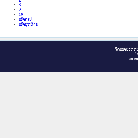
8
9
10
ໜ້າຕໍ່ໄປ
ໜ້າສຸດທ້າຍ
ຈົດ​ໝາຍ​ເຫດ​ທ
ໂ
ສະ​ຫ