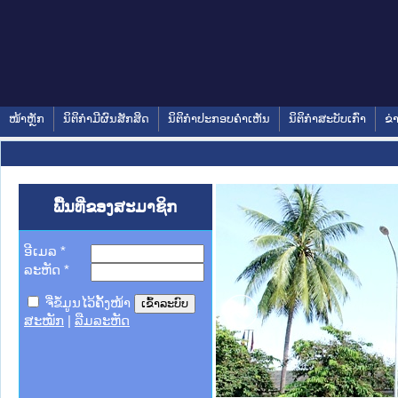
ໜ້າຫຼັກ
ນິຕິກໍາມີຜົນສັກສິດ
ນິຕິກໍາປະກອບຄໍາເຫັນ
ນິຕິກໍາສະບັບເກົ່າ
ຂ່
ພື້ນທີ່ຂອງສະມາຊິກ
ອີເມລ
*
ລະຫັດ
*
ຈື່ຂໍ້ມູນໄວ້ຄັ້ງໜ້າ
ສະໝັກ
|
ລືມລະຫັດ