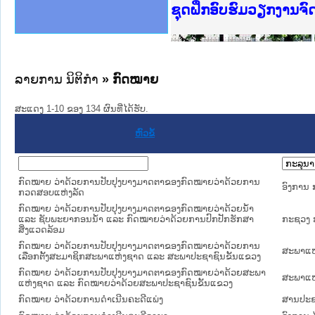
Ministry of Justice 
ເຜີຍແຜ່ວັບໄຊຈົດໝາຍເ
ກະຊວງຍຸຕິທຳ
ຊຸດຝຶກອົບຮົມວຽກງານຈ
ກອງປະຊຸມທົບທວນຄືນກາ
ຝຶກອົບຮົມ ຜູ່ປະສານງ
ຝຶກອົບຮົມ ຜູ່ປະສານງ
ເຜີຍແຜ່ແອັບກົດໝາຍລາ
ເຜີຍແຜ່ແອັບກົດໝາຍລາ
ຍົກລະດັບວຽກງານຈົດໝ
ຊຸດຝຶກອົບຮົມວຽກງານ
ລາຍການ ນິຕິກໍາ
» ກົດໝາຍ
ສະແດງ 1-10 ຂອງ 134 ຜົນທີ່ໄດ້ຮັບ.
ຫົວຂໍ້
ກົດໝາຍ ວ່າດ້ວຍການປັບປຸງບາງມາດຕາຂອງກົດໝາຍວ່າດ້ວຍການ
ອົງການ
ກວດສອບແຫ່ງລັດ
ກົດໝາຍ ວ່າດ້ວຍການປັບປຸງບາງມາດຕາຂອງກົດໝາຍວ່າດ້ວຍນໍ້າ
ແລະ ຊັບພະຍາກອນນໍ້າ ແລະ ກົດໝາຍວ່າດ້ວຍການປົກປັກຮັກສາ
ກະຊວງ ກ
ສິ່ງແວດລ້ອມ
ກົດໝາຍ ວ່າດ້ວຍການປັບປຸງບາງມາດຕາຂອງກົດໝາຍວ່າດ້ວຍການ
ສະພາແຫ
ເລືອກຕັ້ງສະມາຊິກສະພາແຫ່ງຊາດ ແລະ ສະພາປະຊາຊົນຂັ້ນແຂວງ
ກົດໝາຍ ວ່າດ້ວຍການປັບປຸງບາງມາດຕາຂອງກົດໝາຍວ່າດ້ວຍສະພາ
ສະພາແຫ
ແຫ່ງຊາດ ແລະ ກົດໝາຍວ່າດ້ວຍສະພາປະຊາຊົນຂັ້ນແຂວງ
ກົດໝາຍ ວ່າດ້ວຍການດໍາເນີນຄະດີແພ່ງ
ສານປະຊ