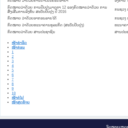
ກົດໝາຍ ວ່າດ້ວຍການດໍາເນີນຄະດີອາຍາ
ອົງການ
ກົດໝາຍວ່າດ້ວຍ ການປັບປຸງມາດຕາ 12 ຂອງກົດໝາຍວ່າດ້ວຍ ການ
ກະຊວງ 
ສົ່ງເສີມການລົງທຶນ ສະບັບປັບປຸງ ປີ 2016
ກົດໝາຍ ວ່າດ້ວຍອາກອນລາຍໄດ້
ກະຊວງ 
ກົດໝາຍ ວ່າດ້ວຍທະນາຄານທຸລະກິດ (ສະບັບປັບປຸງ)
ທະນາຄາ
ກົດໝາຍວ່າດ້ວຍ ສານປະຊາຊົນ
ສານປະຊ
ໜ້າທໍາອິດ
ໜ້າກ່ອນ
1
2
3
4
5
6
7
8
9
10
ໜ້າຕໍ່ໄປ
ໜ້າສຸດທ້າຍ
ຈົດ​ໝາຍ​ເຫດ​ທ